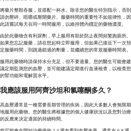
將藥片整顆吞服，並搭配一杯水。除非您的醫生特別指示，否則
請勿壓碎、咀嚼或掰開藥片。服藥時間的重要性不如規律性，因
此請嘗試每天在同一時間服用，以維持體內穩定的藥物濃度。
由於此藥物含有利尿劑，早上服用有助於防止夜間頻繁跑廁所。
如果您忘記服藥，請在想起時立即服用，但如果已接近下一次預
定服藥時間，則跳過錯過的劑量，並繼續您的常規服藥時間表。
服用此藥物時請保持水分充足，但不要過量。您的醫生可能會建
議定期監測您的血壓，並可能建議定期進行血液檢查，以檢查您
的腎功能和電解質水平。
我應該服用阿齊沙坦和氯噻酮多久？
高血壓通常是一種需要長期管理的疾病，因此大多數人會無限期
地服用此藥物。您的醫生將根據您的個人健康狀況以及您對治療
的反應來決定適當的持續時間。
您可能會在開始治療後的 2-4 週內看到血壓改善，通常在 6-8 週