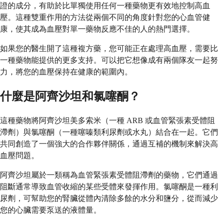
證的成分，有助於比單獨使用任何一種藥物更有效地控制高血
壓。這種雙重作用的方法從兩個不同的角度針對您的心血管健
康，使其成為血壓對單一藥物反應不佳的人的熱門選擇。
如果您的醫生開了這種複方藥，您可能正在處理高血壓，需要比
一種藥物能提供的更多支持。可以把它想像成有兩個隊友一起努
力，將您的血壓保持在健康的範圍內。
什麼是阿齊沙坦和氯噻酮？
這種藥物將阿齊沙坦美多索米（一種 ARB 或血管緊張素受體阻
滯劑）與氯噻酮（一種噻嗪類利尿劑或水丸）結合在一起。它們
共同創造了一個強大的合作夥伴關係，通過互補的機制來解決高
血壓問題。
阿齊沙坦屬於一類稱為血管緊張素受體阻滯劑的藥物，它們通過
阻斷通常導致血管收縮的某些受體來發揮作用。氯噻酮是一種利
尿劑，可幫助您的腎臟從體內清除多餘的水分和鹽分，從而減少
您的心臟需要泵送的液體量。