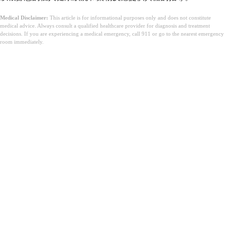
Medical Disclaimer:
This article is for informational purposes only and does not constitute
medical advice. Always consult a qualified healthcare provider for diagnosis and treatment
decisions. If you are experiencing a medical emergency, call 911 or go to the nearest emergency
room immediately.