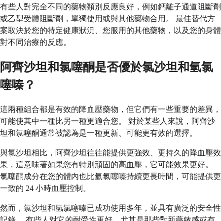
有些人對完全不同的藥物類別反應良好，例如鈣離子通道阻斷劑
或乙型受體阻斷劑，單獨使用或與其他藥物合用。 最佳替代方
案取決於您的特定健康狀況、您服用的其他藥物，以及您的身體
對不同治療的反應。
阿齊沙坦和氯噻酮是否優於氯沙坦和氫氯
噻嗪？
這兩種組合都是有效的降血壓藥物，但它們有一些重要的差異，
可能使其中一種比另一種更適合您。 對於某些人來說，阿齊沙
坦和氯噻酮通常被認為是一種更新、可能更有效的選擇。
與氯沙坦相比，阿齊沙坦往往能提供更強效、更持久的降血壓效
果，這意味著如果您有特別頑固的高血壓，它可能效果更好。
氯噻酮成分在您的體內也比氫氯噻嗪持續更長時間，可能提供更
一致的 24 小時血壓控制。
然而，氯沙坦和氫氯噻嗪已成功使用多年，並具有廣泛的安全性
記錄。 有些人對它的耐受性更好，尤其是那些對新藥敏感或有