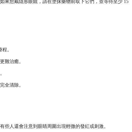
果您戴隱形眼鏡，請在塗抹藥物前取下它們，並等待至少 15
療程。
更難治癒。
菌。
完全清除。
有些人還會注意到眼睛周圍出現輕微的發紅或刺激。