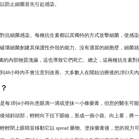
以防止細菌首先引起感染。
對抗細菌感染。每種抗生素都以其獨特的方式攻擊細菌，使感染
破壞細菌創建其保護性外殼的能力。沒有適當的細胞壁，細菌就
菌的內部物質洩漏，這也導致它們死亡。總之，這兩種抗生素對
到48小時內不會注意到改善。大多數人在開始治療後的2到3天
水？
是每3到4小時向患眼滴一滴或塗抹一小條藥膏，但您的醫生可
傾斜頭部，輕輕向下拉下眼瞼，形成一個小袋。向上看，將一滴藥
輕閉上眼睛並移動它以 spread 藥物。塗抹藥膏後，您的視