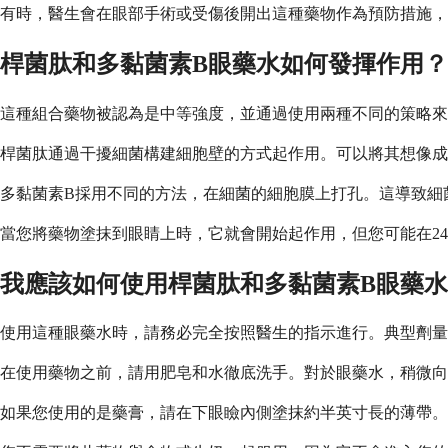
有時，醫生會在眼部手術或受傷後開出這種藥物作為預防措施，
桿菌肽和多黏菌素B眼藥水如何發揮作用？
這種組合藥物被認為是中等強度，並通過使用兩種不同的策略來
桿菌肽通過干擾細菌構建細胞壁的方式起作用。可以將其想像成
多黏菌素B採用不同的方法，在細菌的細胞膜上打孔。這導致細
當您將藥物塗抹到眼睛上時，它就會開始起作用，但您可能在24
我應該如何使用桿菌肽和多黏菌素B眼藥
使用這種眼藥水時，請務必完全按照醫生的指示進行。典型劑量
在使用藥物之前，請用肥皂和水徹底洗手。對於眼藥水，稍微向後
如果您使用的是藥膏，請在下眼瞼內側塗抹約半英寸長的薄帶。輕