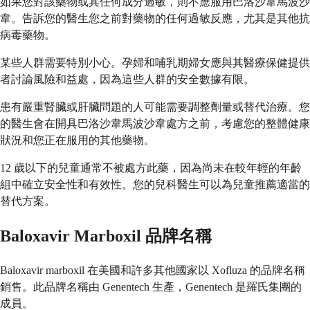
如果您對該藥物或其任何成分過敏，則不應服用巴洛沙韋馬波沙
韋。告訴您的醫生您之前對藥物的任何過敏反應，尤其是其他抗
病毒藥物。
某些人群需要特別小心。孕婦和哺乳期婦女應與其醫療保健提供
者討論風險和益處，因為這些人群的安全數據有限。
患有嚴重腎臟或肝臟問題的人可能需要調整劑量或替代治療。您
的醫生會在開具巴洛沙韋馬波沙韋處方之前，考慮您的整體健康
狀況和您正在服用的其他藥物。
12 歲以下的兒童通常不被處方此藥，因為尚未在較年輕的年齡
組中確立安全性和有效性。您的兒科醫生可以為兒童推薦適當的
替代方案。
Baloxavir Marboxil 品牌名稱
Baloxavir marboxil 在美國和許多其他國家以 Xofluza 的品牌名稱
銷售。此品牌名稱由 Genentech 生產，Genentech 是羅氏集團的
成員。