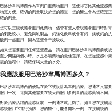
巴洛沙韋馬博西作為單劑口服藥物服用，這使得它比其他流感藥
物更方便。確切的劑量取決於您的體重，您的醫生會為您確定正
確的劑量。
您可以空腹或隨餐服用此藥物，儘管有些人發現隨餐服用時對胃
的刺激較小。避免與乳製品、鈣強化飲料或含有鋁、鎂或鈣的抗
酸劑一起服用，因為這些會干擾吸收。
如果您需要服用任何這些產品，請在服用巴洛沙韋馬博西前或後
至少間隔兩個小時。水是吞嚥藥物的最佳選擇。在您從流感中康
復的過程中，請確保喝大量的水分。
我應該服用巴洛沙韋馬博西多久？
巴洛沙韋馬博西的優點在於它被設計為單劑治療。您通常只需要
服用一次，這與其他需要在幾天內服用多劑量的流感藥物不同。
對於治療活躍的流感症狀，一劑通常就足夠了。如果您在接觸流
感後服用它進行預防，您的醫生可能會開出一劑，在接觸後的