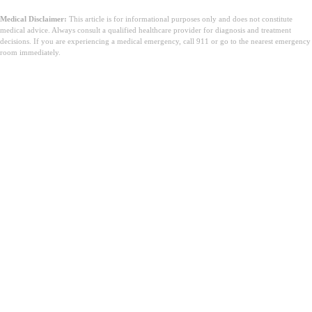
Medical Disclaimer:
This article is for informational purposes only and does not constitute
medical advice. Always consult a qualified healthcare provider for diagnosis and treatment
decisions. If you are experiencing a medical emergency, call 911 or go to the nearest emergency
room immediately.