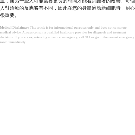
血，而另一些人可能需要更長的時間才能看到顯著的改善。每個
人對治療的反應略有不同，因此在您的身體適應新細胞時，耐心
很重要。
Medical Disclaimer:
This article is for informational purposes only and does not constitute
medical advice. Always consult a qualified healthcare provider for diagnosis and treatment
decisions. If you are experiencing a medical emergency, call 911 or go to the nearest emergency
room immediately.