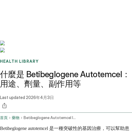
Benchmarks
Stories
FAQ
Sign up / Log in
HEALTH LIBRARY
什麼是 Betibeglogene Autotemcel：
用途、劑量、副作用等
Last updated
2026年4月3日
首頁
藥物
Betibeglogene Autotemcel Intravenous Route
Betibeglogene autotemcel 是一種突破性的基因治療，可以幫助患