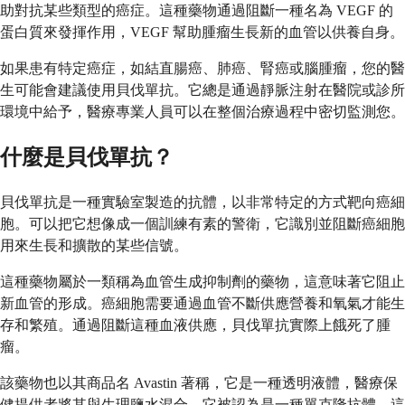
助對抗某些類型的癌症。這種藥物通過阻斷一種名為 VEGF 的
蛋白質來發揮作用，VEGF 幫助腫瘤生長新的血管以供養自身。
如果患有特定癌症，如結直腸癌、肺癌、腎癌或腦腫瘤，您的醫
生可能會建議使用貝伐單抗。它總是通過靜脈注射在醫院或診所
環境中給予，醫療專業人員可以在整個治療過程中密切監測您。
什麼是貝伐單抗？
貝伐單抗是一種實驗室製造的抗體，以非常特定的方式靶向癌細
胞。可以把它想像成一個訓練有素的警衛，它識別並阻斷癌細胞
用來生長和擴散的某些信號。
這種藥物屬於一類稱為血管生成抑制劑的藥物，這意味著它阻止
新血管的形成。癌細胞需要通過血管不斷供應營養和氧氣才能生
存和繁殖。通過阻斷這種血液供應，貝伐單抗實際上餓死了腫
瘤。
該藥物也以其商品名 Avastin 著稱，它是一種透明液體，醫療保
健提供者將其與生理鹽水混合。它被認為是一種單克隆抗體，這