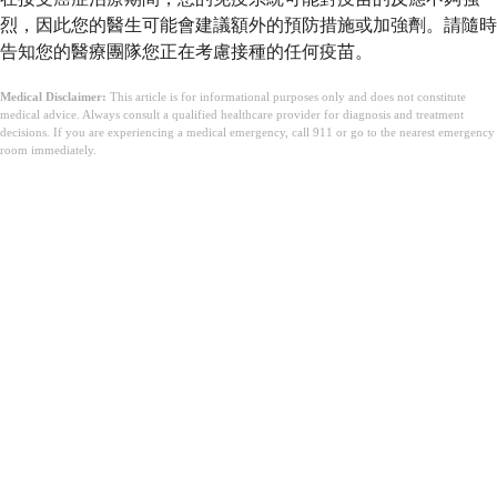
烈，因此您的醫生可能會建議額外的預防措施或加強劑。請隨時
告知您的醫療團隊您正在考慮接種的任何疫苗。
Medical Disclaimer:
This article is for informational purposes only and does not constitute
medical advice. Always consult a qualified healthcare provider for diagnosis and treatment
decisions. If you are experiencing a medical emergency, call 911 or go to the nearest emergency
room immediately.