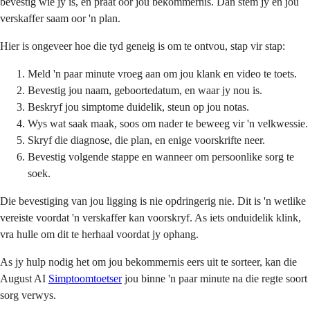
bevestig wie jy is, en praat oor jou bekommernis. Dan stem jy en jou
verskaffer saam oor 'n plan.
Hier is ongeveer hoe die tyd geneig is om te ontvou, stap vir stap:
Meld 'n paar minute vroeg aan om jou klank en video te toets.
Bevestig jou naam, geboortedatum, en waar jy nou is.
Beskryf jou simptome duidelik, steun op jou notas.
Wys wat saak maak, soos om nader te beweeg vir 'n velkwessie.
Skryf die diagnose, die plan, en enige voorskrifte neer.
Bevestig volgende stappe en wanneer om persoonlike sorg te
soek.
Die bevestiging van jou ligging is nie opdringerig nie. Dit is 'n wetlike
vereiste voordat 'n verskaffer kan voorskryf. As iets onduidelik klink,
vra hulle om dit te herhaal voordat jy ophang.
As jy hulp nodig het om jou bekommernis eers uit te sorteer, kan die
August AI
Simptoomtoetser
jou binne 'n paar minute na die regte soort
sorg verwys.