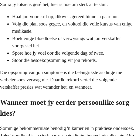
Sodra jy totsiens gesê het, hier is hoe om sterk af te sluit:
Haal jou voorskrif op, dikwels gereed binne 'n paar uur.
Volg die plan soos gegee, en voltooi die volle kursus van enige
medikasie.
Boek enige bloedtoetse of verwysings wat jou verskaffer
voorgestel het.
Spore hoe jy voel oor die volgende dag of twee.
Stoor die besoekopsomming vir jou rekords.
Die opsporing van jou simptome is die belangrikste as dinge nie
verbeter soos verwag nie. Daardie rekord vertel die volgende
verskaffer presies wat verander het, en wanneer.
Wanneer moet jy eerder persoonlike sorg
kies?
Sommige bekommernisse benodig 'n kamer en 'n praktiese ondersoek.
Telegesondheid is 'n sterk pas vir baie dinge, hoewel nie alles nie. Om