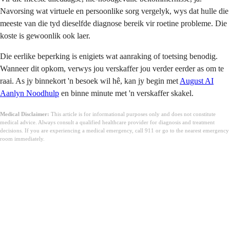
Navorsing wat virtuele en persoonlike sorg vergelyk, wys dat hulle die
meeste van die tyd dieselfde diagnose bereik vir roetine probleme. Die
koste is gewoonlik ook laer.
Die eerlike beperking is enigiets wat aanraking of toetsing benodig.
Wanneer dit opkom, verwys jou verskaffer jou verder eerder as om te
raai. As jy binnekort 'n besoek wil hê, kan jy begin met
August AI
Aanlyn Noodhulp
en binne minute met 'n verskaffer skakel.
Medical Disclaimer:
This article is for informational purposes only and does not constitute
medical advice. Always consult a qualified healthcare provider for diagnosis and treatment
decisions. If you are experiencing a medical emergency, call 911 or go to the nearest emergency
room immediately.