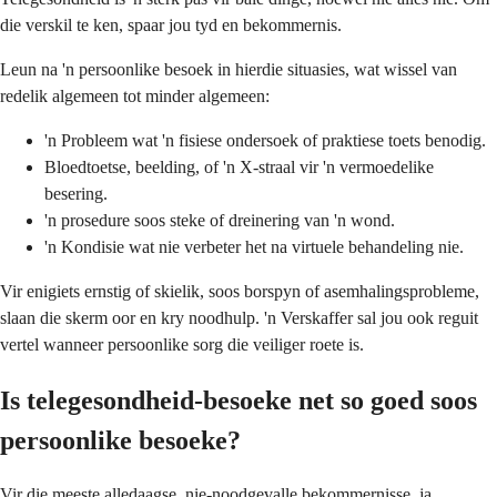
die verskil te ken, spaar jou tyd en bekommernis.
Leun na 'n persoonlike besoek in hierdie situasies, wat wissel van
redelik algemeen tot minder algemeen:
'n Probleem wat 'n fisiese ondersoek of praktiese toets benodig.
Bloedtoetse, beelding, of 'n X-straal vir 'n vermoedelike
besering.
'n prosedure soos steke of dreinering van 'n wond.
'n Kondisie wat nie verbeter het na virtuele behandeling nie.
Vir enigiets ernstig of skielik, soos borspyn of asemhalingsprobleme,
slaan die skerm oor en kry noodhulp. 'n Verskaffer sal jou ook reguit
vertel wanneer persoonlike sorg die veiliger roete is.
Is telegesondheid-besoeke net so goed soos
persoonlike besoeke?
Vir die meeste alledaagse, nie-noodgevalle bekommernisse, ja.