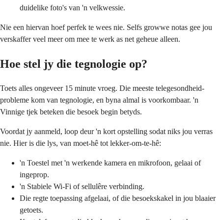
duidelike foto's van 'n velkwessie.
Nie een hiervan hoef perfek te wees nie. Selfs growwe notas gee jou
verskaffer veel meer om mee te werk as net geheue alleen.
Hoe stel jy die tegnologie op?
Toets alles ongeveer 15 minute vroeg. Die meeste telegesondheid-
probleme kom van tegnologie, en byna almal is voorkombaar. 'n
Vinnige tjek beteken die besoek begin betyds.
Voordat jy aanmeld, loop deur 'n kort opstelling sodat niks jou verras
nie. Hier is die lys, van moet-hê tot lekker-om-te-hê:
'n Toestel met 'n werkende kamera en mikrofoon, gelaai of
ingeprop.
'n Stabiele Wi-Fi of sellulêre verbinding.
Die regte toepassing afgelaai, of die besoekskakel in jou blaaier
getoets.