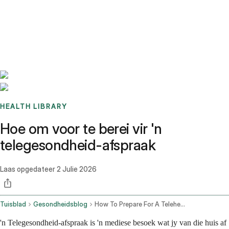
Benchmarks
Stories
FAQ
Sign up / Log in
HEALTH LIBRARY
Hoe om voor te berei vir 'n
telegesondheid-afspraak
Laas opgedateer
2 Julie 2026
Tuisblad
Gesondheidsblog
How To Prepare For A Telehealth Appointment Your Complete Checklist
'n Telegesondheid-afspraak is 'n mediese besoek wat jy van die huis af