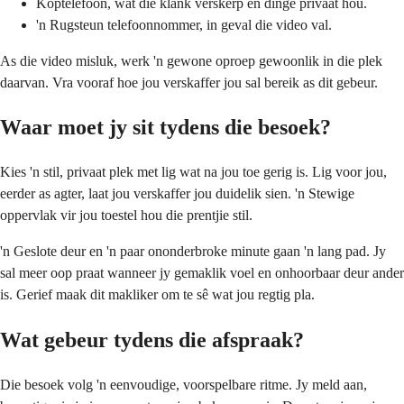
Koptelefoon, wat die klank verskerp en dinge privaat hou.
'n Rugsteun telefoonnommer, in geval die video val.
As die video misluk, werk 'n gewone oproep gewoonlik in die plek
daarvan. Vra vooraf hoe jou verskaffer jou sal bereik as dit gebeur.
Waar moet jy sit tydens die besoek?
Kies 'n stil, privaat plek met lig wat na jou toe gerig is. Lig voor jou,
eerder as agter, laat jou verskaffer jou duidelik sien. 'n Stewige
oppervlak vir jou toestel hou die prentjie stil.
'n Geslote deur en 'n paar ononderbroke minute gaan 'n lang pad. Jy
sal meer oop praat wanneer jy gemaklik voel en onhoorbaar deur ander
is. Gerief maak dit makliker om te sê wat jou regtig pla.
Wat gebeur tydens die afspraak?
Die besoek volg 'n eenvoudige, voorspelbare ritme. Jy meld aan,