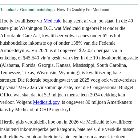
Tuisblad
Gesondheidsblog
How To Qualify For Medicaid
Hoe jy kwalifiseer vir
Medicaid
hang sterk af van jou staat. In die 40
state plus Washington D.C. wat Medicaid uitgebrei het onder die
Affordable Care Act, kwalifiseer volwassenes onder 65 as hul
huishoudelike inkomste op of onder 138% van die Federale
Armoedelyn is. Vir 2026 is dit ongeveer $22,025 per jaar vir 'n
enkeling of $45,540 vir 'n gesin van vier. In die 10 nie-uitbreidingsstate
(Alabama, Florida, Georgia, Kansas, Mississippi, South Carolina,
Tennessee, Texas, Wisconsin, Wyoming), is kwalifisering baie
strenger. Die federale begrotingswet van 2025 voeg ook werkvereistes
by vanaf Mei 2026 vir sommige state, met die Congressional Budget
Office wat skat dat tot 5,3 miljoen mense teen 2034 dekking kan
verloor. Volgens
Medicaid.gov
, is ongeveer 80 miljoen Amerikaners
tans by Medicaid of CHIP ingeskryf.
Hierdie gids verduidelik hoe om in 2026 vir Medicaid te kwalifiseer,
insluitend inkomsteperke per kategorie, bate reëls, die verskille tussen
uitbreidings- en nie-uitbreidingsstate, en hoe om aansoek te doen.