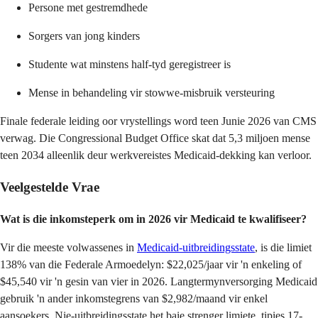
Persone met gestremdhede
Sorgers van jong kinders
Studente wat minstens half-tyd geregistreer is
Mense in behandeling vir stowwe-misbruik versteuring
Finale federale leiding oor vrystellings word teen Junie 2026 van CMS
verwag. Die Congressional Budget Office skat dat 5,3 miljoen mense
teen 2034 alleenlik deur werkvereistes Medicaid-dekking kan verloor.
Veelgestelde Vrae
Wat is die inkomsteperk om in 2026 vir Medicaid te kwalifiseer?
Vir die meeste volwassenes in
Medicaid-uitbreidingsstate
, is die limiet
138% van die Federale Armoedelyn: $22,025/jaar vir 'n enkeling of
$45,540 vir 'n gesin van vier in 2026. Langtermynversorging Medicaid
gebruik 'n ander inkomstegrens van $2,982/maand vir enkel
aansoekers. Nie-uitbreidingsstate het baie strenger limiete, tipies 17-