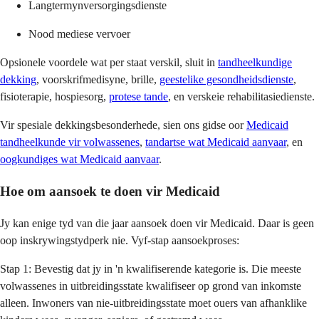
Langtermynversorgingsdienste
Nood mediese vervoer
Opsionele voordele wat per staat verskil, sluit in
tandheelkundige
dekking
, voorskrifmedisyne, brille,
geestelike gesondheidsdienste
,
fisioterapie, hospiesorg,
protese tande
, en verskeie rehabilitasiedienste.
Vir spesiale dekkingsbesonderhede, sien ons gidse oor
Medicaid
tandheelkunde vir volwassenes
,
tandartse wat Medicaid aanvaar
, en
oogkundiges wat Medicaid aanvaar
.
Hoe om aansoek te doen vir Medicaid
Jy kan enige tyd van die jaar aansoek doen vir Medicaid. Daar is geen
oop inskrywingstydperk nie. Vyf-stap aansoekproses:
Stap 1: Bevestig dat jy in 'n kwalifiserende kategorie is. Die meeste
volwassenes in uitbreidingsstate kwalifiseer op grond van inkomste
alleen. Inwoners van nie-uitbreidingsstate moet ouers van afhanklike