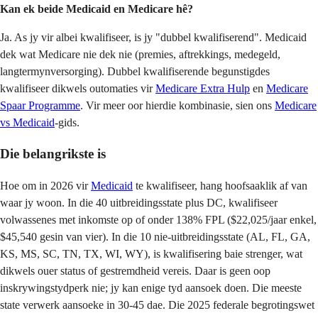
Kan ek beide Medicaid en Medicare hê?
Ja. As jy vir albei kwalifiseer, is jy "dubbel kwalifiserend". Medicaid
dek wat Medicare nie dek nie (premies, aftrekkings, medegeld,
langtermynversorging). Dubbel kwalifiserende begunstigdes
kwalifiseer dikwels outomaties vir
Medicare Extra Hulp
en
Medicare
Spaar Programme
. Vir meer oor hierdie kombinasie, sien ons
Medicare
vs Medicaid
-gids.
Die belangrikste is
Hoe om in 2026 vir
Medicaid
te kwalifiseer, hang hoofsaaklik af van
waar jy woon. In die 40 uitbreidingsstate plus DC, kwalifiseer
volwassenes met inkomste op of onder 138% FPL ($22,025/jaar enkel,
$45,540 gesin van vier). In die 10 nie-uitbreidingsstate (AL, FL, GA,
KS, MS, SC, TN, TX, WI, WY), is kwalifisering baie strenger, wat
dikwels ouer status of gestremdheid vereis. Daar is geen oop
inskrywingstydperk nie; jy kan enige tyd aansoek doen. Die meeste
state verwerk aansoeke in 30-45 dae. Die 2025 federale begrotingswet