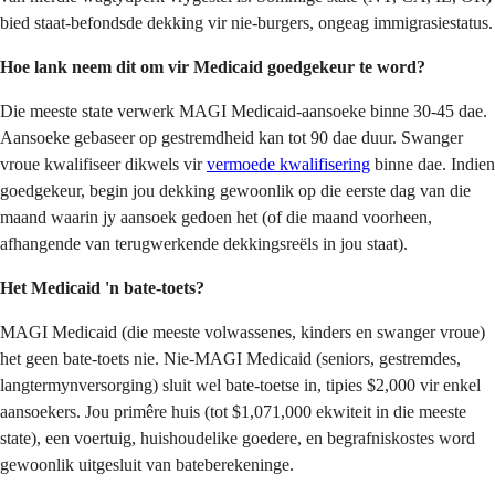
bied staat-befondsde dekking vir nie-burgers, ongeag immigrasiestatus.
Hoe lank neem dit om vir Medicaid goedgekeur te word?
Die meeste state verwerk MAGI Medicaid-aansoeke binne 30-45 dae.
Aansoeke gebaseer op gestremdheid kan tot 90 dae duur. Swanger
vroue kwalifiseer dikwels vir
vermoede kwalifisering
binne dae. Indien
goedgekeur, begin jou dekking gewoonlik op die eerste dag van die
maand waarin jy aansoek gedoen het (of die maand voorheen,
afhangende van terugwerkende dekkingsreëls in jou staat).
Het Medicaid 'n bate-toets?
MAGI Medicaid (die meeste volwassenes, kinders en swanger vroue)
het geen bate-toets nie. Nie-MAGI Medicaid (seniors, gestremdes,
langtermynversorging) sluit wel bate-toetse in, tipies $2,000 vir enkel
aansoekers. Jou primêre huis (tot $1,071,000 ekwiteit in die meeste
state), een voertuig, huishoudelike goedere, en begrafniskostes word
gewoonlik uitgesluit van bateberekeninge.