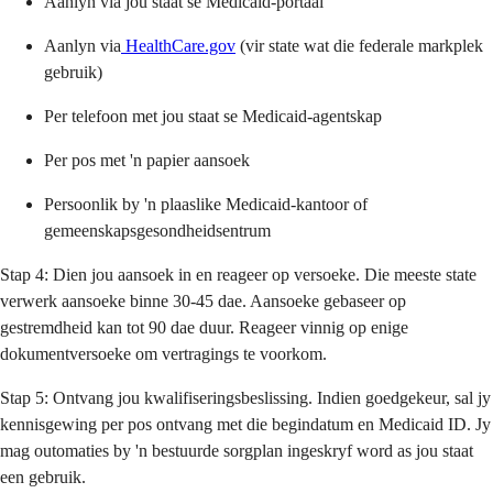
Aanlyn via jou staat se Medicaid-portaal
Aanlyn via
HealthCare.gov
(vir state wat die federale markplek
gebruik)
Per telefoon met jou staat se Medicaid-agentskap
Per pos met 'n papier aansoek
Persoonlik by 'n plaaslike Medicaid-kantoor of
gemeenskapsgesondheidsentrum
Stap 4: Dien jou aansoek in en reageer op versoeke. Die meeste state
verwerk aansoeke binne 30-45 dae. Aansoeke gebaseer op
gestremdheid kan tot 90 dae duur. Reageer vinnig op enige
dokumentversoeke om vertragings te voorkom.
Stap 5: Ontvang jou kwalifiseringsbeslissing. Indien goedgekeur, sal jy
kennisgewing per pos ontvang met die begindatum en Medicaid ID. Jy
mag outomaties by 'n bestuurde sorgplan ingeskryf word as jou staat
een gebruik.