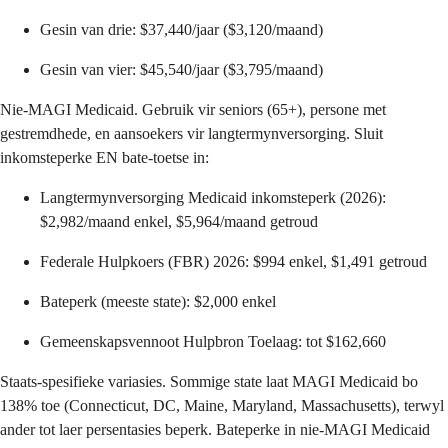
Gesin van drie: $37,440/jaar ($3,120/maand)
Gesin van vier: $45,540/jaar ($3,795/maand)
Nie-MAGI Medicaid. Gebruik vir seniors (65+), persone met
gestremdhede, en aansoekers vir langtermynversorging. Sluit
inkomsteperke EN bate-toetse in:
Langtermynversorging Medicaid inkomsteperk (2026):
$2,982/maand enkel, $5,964/maand getroud
Federale Hulpkoers (FBR) 2026: $994 enkel, $1,491 getroud
Bateperk (meeste state): $2,000 enkel
Gemeenskapsvennoot Hulpbron Toelaag: tot $162,660
Staats-spesifieke variasies. Sommige state laat MAGI Medicaid bo
138% toe (Connecticut, DC, Maine, Maryland, Massachusetts), terwyl
ander tot laer persentasies beperk. Bateperke in nie-MAGI Medicaid