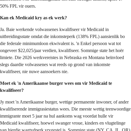
50% FPL vir ouers.
Kan ek Medicaid kry as ek werk?
Ja. Baie werkende volwassenes kwalifiseer vir Medicaid in
uitbreidingsstate omdat die inkomsteperk (138% FPL) aansienlik bo
die federale minimumloon ekwivalent is. 'n Enkel persoon wat tot
ongeveer $22,025/jaar verdien, kwalifiseer. Sommige state het hoër
limiete. Die 2026 werkvereistes in Nebraska en Montana beïnvloed
slegs daardie volwassenes wat reeds op grond van inkomste
kwalifiseer, nie nuwe aansoekers nie.
Moet ek 'n Amerikaanse burger wees om vir Medicaid te
kwalifiseer?
Jy moet 'n Amerikaanse burger, wettige permanente inwoner, of ander
kwalifiserende immigrasiestatus wees. Die meeste wettig teenwoordige
immigrante moet 5 jaar na hul aankoms wag voordat hulle vir
Medicaid kwalifiseer, hoewel swanger vroue, kinders en vlugtelinge
van hierdie wagtydperk vrygestel is. Sommige state (NY, CA, IL, OR)