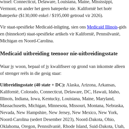
wissel: Connecticut, Delaware, Louisiana, Maine, Mississippi,
Vermont, en ander het geen bateperke nie. Kalifornië het hoër
bateperke ($130,000 enkel / $195,000 getroud vir 2026).
Vir staat-spesifieke Medicaid-inligting, sien ons
Medicaid Illinois
-gids
en (binnekort) staat-spesifieke artikels vir Kalifornië, Pennsilvanië,
Michigan en Noord-Carolina.
Medicaid uitbreiding teenoor nie-uitbreidingsstate
Waar jy woon, bepaal of jy kwalifiseer op grond van inkomste alleen
of strenger reëls in die gesig staar:
Uitbreidingsstate (40 state + DC):
Alaska, Arizona, Arkansas,
Kalifornië, Colorado, Connecticut, Delaware, DC, Hawaii, Idaho,
Illinois, Indiana, Iowa, Kentucky, Louisiana, Maine, Maryland,
Massachusetts, Michigan, Minnesota, Missouri, Montana, Nebraska,
Nevada, New Hampshire, New Jersey, New Mexico, New York,
Noord-Carolina (sedert Desember 2023), Noord-Dakota, Ohio,
Oklahoma, Oregon, Pennsilvanië, Rhode Island, Suid-Dakota, Utah,