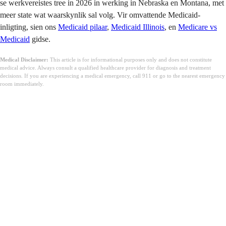
se werkvereistes tree in 2026 in werking in Nebraska en Montana, met
meer state wat waarskynlik sal volg. Vir omvattende Medicaid-
inligting, sien ons
Medicaid pilaar
,
Medicaid Illinois
, en
Medicare vs
Medicaid
gidse.
Medical Disclaimer:
This article is for informational purposes only and does not constitute
medical advice. Always consult a qualified healthcare provider for diagnosis and treatment
decisions. If you are experiencing a medical emergency, call 911 or go to the nearest emergency
room immediately.