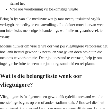
gehad het
Vrae oor voorkoming vir toekomstige vlugte
Bring ’n lys van alle medisyne wat jy tans neem, insluitend vrylik
verkrygbare medisyne en aanvullings. Jou dokter moet hiervan weet
om interaksies met enige behandelings wat hulle mag aanbeveel, te
vermy.
Moenie huiwer om vrae te vra oor wat jou vliegtuigore veroorsaak het,
hoe lank herstel gewoonlik neem, en wat jy kan doen om dit in die
toekoms te voorkom nie. Deur jou toestand te verstaan, help jy om
ingeligte besluite te neem oor jou oorgesondheid en reisplanne.
Wat is die belangrikste wenk oor
vliegtuigore?
Vliegtuigore is ’n algemene en gewoonlik tydelike toestand wat die
meeste lugreisigers op een of ander stadium raak. Alhoewel die druk
en ongemak kommerwekkend kan wees wanneer dit gebeur, kan die