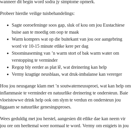
wanneer dit begin word sodra jy simptome opmerk.
Probeer hierdie veilige tuisbehandelings:
Sagte ooroefeninge soos gap, sluk of kou om jou Eustachiese
buise aan te moedig om oop te maak
Warm kompres wat op die buitekant van jou oor aangebring
word vir 10-15 minute etlike kere per dag
Stoominaseming van ’n warm stort of bak warm water om
verstopping te verminder
Regop bly eerder as plat lê, wat dreinering kan help
Vermy kragtige neusblaas, wat druk-imbalanse kan vererger
Hou jou neusgange klam met ’n soutwaterneussproei, wat kan help om
inflammasie te verminder en natuurlike dreinering te ondersteun. Baie
vloeistowwe drink help ook om slym te verdun en ondersteun jou
liggaam se natuurlike genesingsproses.
Wees geduldig met jou herstel, aangesien dit etlike dae kan neem vir
jou ore om heeltemal weer normaal te word. Vermy om enigiets in jou