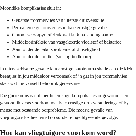
Moontlike komplikasies sluit in:
Gebarste trommelvlies van uiterste drukverskille
Permanente gehoorverlies in baie ernstige gevalle
Chroniese oorpyn of druk wat lank na landing aanhou
Middeloorinfeksie van vasgekeerde vloeistof of bakterieë
Aanhoudende balansprobleme of duiseligheid
Aanhoudende tinnitus (suising in die ore)
In uiters seldsame gevalle kan ernstige barotrauma skade aan die klein
beentjies in jou middeloor veroorsaak of ’n gat in jou trommelvlies
skep wat nie vanself behoorlik genees nie.
Die goeie nuus is dat hierdie ernstige komplikasies ongewoon is en
gewoonlik slegs voorkom met baie ernstige drukveranderings of by
mense met bestaande oorprobleme. Die meeste gevalle van
vliegtuigore los heeltemal op sonder enige blywende gevolge.
Hoe kan vliegtuigore voorkom word?