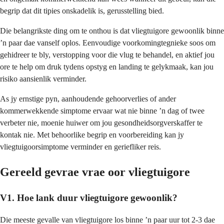
begrip dat dit tipies onskadelik is, gerusstelling bied.
Die belangrikste ding om te onthou is dat vliegtuigore gewoonlik binne
’n paar dae vanself oplos. Eenvoudige voorkomingtegnieke soos om
gehidreer te bly, verstopping voor die vlug te behandel, en aktief jou
ore te help om druk tydens opstyg en landing te gelykmaak, kan jou
risiko aansienlik verminder.
As jy ernstige pyn, aanhoudende gehoorverlies of ander
kommerwekkende simptome ervaar wat nie binne ’n dag of twee
verbeter nie, moenie huiwer om jou gesondheidsorgverskaffer te
kontak nie. Met behoorlike begrip en voorbereiding kan jy
vliegtuigoorsimptome verminder en geriefliker reis.
Gereeld gevrae vrae oor vliegtuigore
V1. Hoe lank duur vliegtuigore gewoonlik?
Die meeste gevalle van vliegtuigore los binne ’n paar uur tot 2-3 dae