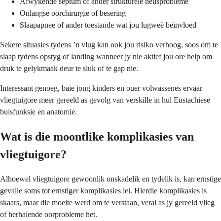
Afwykende septum of ander strukturele neusprobleme
Onlangse oorchirurgie of besering
Slaapapnee of ander toestande wat jou lugweë beïnvloed
Sekere situasies tydens ’n vlug kan ook jou risiko verhoog, soos om te
slaap tydens opstyg of landing wanneer jy nie aktief jou ore help om
druk te gelykmaak deur te sluk of te gap nie.
Interessant genoeg, baie jong kinders en ouer volwassenes ervaar
vliegtuigore meer gereeld as gevolg van verskille in hul Eustachiese
buisfunksie en anatomie.
Wat is die moontlike komplikasies van
vliegtuigore?
Alhoewel vliegtuigore gewoonlik onskadelik en tydelik is, kan ernstige
gevalle soms tot ernstiger komplikasies lei. Hierdie komplikasies is
skaars, maar die moeite werd om te verstaan, veral as jy gereeld vlieg
of herhalende oorprobleme het.