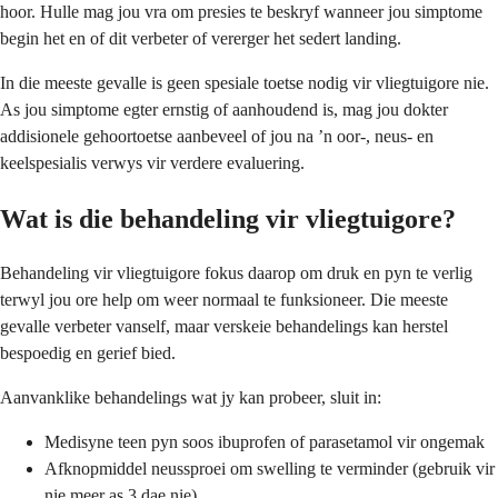
hoor. Hulle mag jou vra om presies te beskryf wanneer jou simptome
begin het en of dit verbeter of vererger het sedert landing.
In die meeste gevalle is geen spesiale toetse nodig vir vliegtuigore nie.
As jou simptome egter ernstig of aanhoudend is, mag jou dokter
addisionele gehoortoetse aanbeveel of jou na ’n oor-, neus- en
keelspesialis verwys vir verdere evaluering.
Wat is die behandeling vir vliegtuigore?
Behandeling vir vliegtuigore fokus daarop om druk en pyn te verlig
terwyl jou ore help om weer normaal te funksioneer. Die meeste
gevalle verbeter vanself, maar verskeie behandelings kan herstel
bespoedig en gerief bied.
Aanvanklike behandelings wat jy kan probeer, sluit in:
Medisyne teen pyn soos ibuprofen of parasetamol vir ongemak
Afknopmiddel neussproei om swelling te verminder (gebruik vir
nie meer as 3 dae nie)