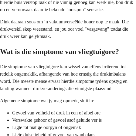
hierdie buis verstop raak of nie vinnig genoeg kan werk nie, bou druk
op en veroorsaak daardie bekende "oor-pop" sensasie.
Dink daaraan soos om ’n vakuumverseëlde houer oop te maak. Die
drukverskil skep weerstand, en jou oor voel "vasgevang" totdat die
druk weer kan gelykmaak.
Wat is die simptome van vliegtuigore?
Die simptome van vliegtuigore kan wissel van effens irriterend tot
redelik ongemaklik, afhangende van hoe ernstig die drukimbalans
word. Die meeste mense ervaar hierdie simptome tydens opstyg en
landing wanneer drukveranderings die vinnigste plaasvind.
Algemene simptome wat jy mag opmerk, sluit in:
Gevoel van volheid of druk in een of albei ore
Verswakte gehoor of gevoel asof geluide ver is
Ligte tot matige oorpyn of ongemak
Ligte duiseligheid of gevoel van wanbalans