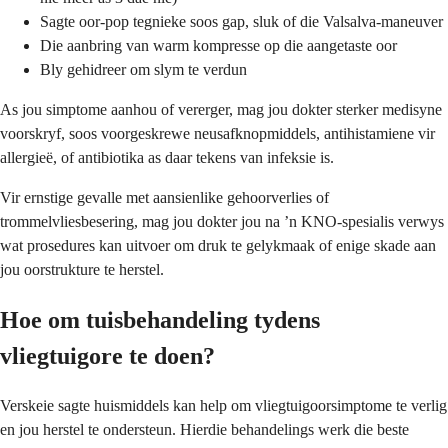
Sagte oor-pop tegnieke soos gap, sluk of die Valsalva-maneuver
Die aanbring van warm kompresse op die aangetaste oor
Bly gehidreer om slym te verdun
As jou simptome aanhou of vererger, mag jou dokter sterker medisyne
voorskryf, soos voorgeskrewe neusafknopmiddels, antihistamiene vir
allergieë, of antibiotika as daar tekens van infeksie is.
Vir ernstige gevalle met aansienlike gehoorverlies of
trommelvliesbesering, mag jou dokter jou na ’n KNO-spesialis verwys
wat prosedures kan uitvoer om druk te gelykmaak of enige skade aan
jou oorstrukture te herstel.
Hoe om tuisbehandeling tydens
vliegtuigore te doen?
Verskeie sagte huismiddels kan help om vliegtuigoorsimptome te verlig
en jou herstel te ondersteun. Hierdie behandelings werk die beste