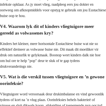
infeksie opklaar. As jy moet vlieg, raadpleeg eers jou dokter en
oorweeg om afknopmiddels voor opstyg te gebruik om jou Eustachiese
buise oop te hou.
V4. Waarom lyk dit of kinders vliegtuigore meer
gereeld as volwassenes kry?
Kinders het kleiner, meer horisontale Eustachiese buise wat nie so
effektief dreineer as volwasse buise nie. Dit maak dit moeiliker vir
druk om natuurlik te gelykmaak. Boonop weet kinders dalk nie hoe
om hul ore te help "pop" deur te sluk of te gap tydens
drukveranderings nie.
V5. Wat is die verskil tussen vliegtuigore en ’n gewone
oorinfeksie?
Vliegtuigore word veroorsaak deur drukimbalanse en vind gewoonlik
tydens of kort na ’n vlug plaas. Oorinfeksies behels bakterieë of
virusse en sluit dikwels koors, afskeiding of toenemende pyn oor tyd