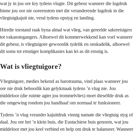
wat jy in jou ore kry tydens vlugte. Dit gebeur wanneer die lugdruk
binne jou oor nie ooreenstem met die veranderende lugdruk in die
vliegtuigkajuit nie, veral tydens opstyg en landing.
Hierdie toestand raak byna almal wat vlieg, van gereelde sakereisigers
tot vakansiegangers. Alhoewel dit kommerwekkend kan voel wanneer
dit gebeur, is vliegtuigore gewoonlik tydelik en onskadelik, alhoewel
dit soms tot ernstiger komplikasies kan lei as dit ernstig is.
Wat is vliegtuigore?
Vliegtuigore, medies bekend as barotrauma, vind plaas wanneer jou
ore nie druk behoorlik kan gelykmaak tydens ’n vlug nie. Jou
middeloor (die ruimte agter jou trommelvlies) moet dieselfde druk as
die omgewing rondom jou handhaaf om normaal te funksioneer.
Tydens ’n vlug verander kajuitdruk vinnig namate die vliegtuig styg of
daal. Jou ore het ’n klein buis, die Eustachiese buis genoem, wat jou
middeloor met jou keel verbind en help om druk te balanseer. Wanneer