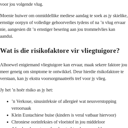
voor jou volgende vlug.
Moenie huiwer om onmiddellike mediese aandag te soek as jy skielike,
ernstige oorpyn of volledige gehoorverlies tydens of na ’n vlug ervaar
nie, aangesien dit ’n ernstiger besering aan jou trommelvlies kan
aandui.
Wat is die risikofaktore vir vliegtuigore?
Alhoewel enigiemand vliegtuigore kan ervaar, maak sekere faktore jou
meer geneig om simptome te ontwikkel. Deur hierdie risikofaktore te
verstaan, kan jy ekstra voorsorgmaatreëls tref voor jy vlieg.
Jy het ’n hoër risiko as jy het:
’n Verkoue, sinusinfeksie of allergieë wat neusverstopping
veroorsaak
Klein Eustachiese buise (kinders is veral vatbaar hiervoor)
Chroniese oorinfeksies of vloeistof in jou middeloor