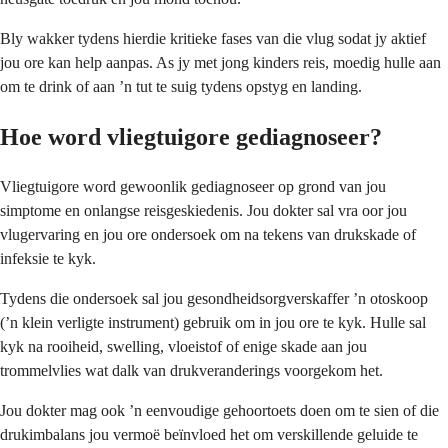
Bly wakker tydens hierdie kritieke fases van die vlug sodat jy aktief
jou ore kan help aanpas. As jy met jong kinders reis, moedig hulle aan
om te drink of aan ’n tut te suig tydens opstyg en landing.
Hoe word vliegtuigore gediagnoseer?
Vliegtuigore word gewoonlik gediagnoseer op grond van jou
simptome en onlangse reisgeskiedenis. Jou dokter sal vra oor jou
vlugervaring en jou ore ondersoek om na tekens van drukskade of
infeksie te kyk.
Tydens die ondersoek sal jou gesondheidsorgverskaffer ’n otoskoop
(’n klein verligte instrument) gebruik om in jou ore te kyk. Hulle sal
kyk na rooiheid, swelling, vloeistof of enige skade aan jou
trommelvlies wat dalk van drukveranderings voorgekom het.
Jou dokter mag ook ’n eenvoudige gehoortoets doen om te sien of die
drukimbalans jou vermoë beïnvloed het om verskillende geluide te