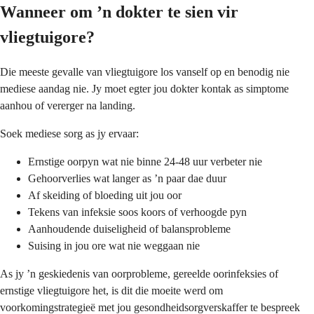
Wanneer om ’n dokter te sien vir
vliegtuigore?
Die meeste gevalle van vliegtuigore los vanself op en benodig nie
mediese aandag nie. Jy moet egter jou dokter kontak as simptome
aanhou of vererger na landing.
Soek mediese sorg as jy ervaar:
Ernstige oorpyn wat nie binne 24-48 uur verbeter nie
Gehoorverlies wat langer as ’n paar dae duur
Af skeiding of bloeding uit jou oor
Tekens van infeksie soos koors of verhoogde pyn
Aanhoudende duiseligheid of balansprobleme
Suising in jou ore wat nie weggaan nie
As jy ’n geskiedenis van oorprobleme, gereelde oorinfeksies of
ernstige vliegtuigore het, is dit die moeite werd om
voorkomingstrategieë met jou gesondheidsorgverskaffer te bespreek