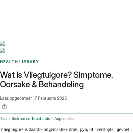
Benchmarks
Stories
FAQ
Sign up / Log in
HEALTH LIBRARY
Wat is Vliegtuigore? Simptome,
Oorsake & Behandeling
Laas opgedateer
17 Februarie 2025
Tuis
Siektes en Toestande
Airplane Ear
Vliegtuigore is daardie ongemaklike druk, pyn, of "verstopte" gevoel