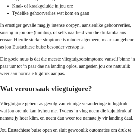
Knal- of kraakgeluide in jou ore
Tydelike gehoorverlies wat kom en gaan
In ernstiger gevalle mag jy intense oorpyn, aansienlike gehoorverlies,
suising in jou ore (tinnitus), of selfs naarheid van die drukimbalans
ervaar. Hierdie sterker simptome is minder algemeen, maar kan gebeur
as jou Eustachiese buise besonder verstop is.
Die goeie nuus is dat die meeste vliegtuigoorsimptome vanself binne ’n
paar uur tot ’n paar dae na landing oplos, aangesien jou ore natuurlik
weer aan normale lugdruk aanpas.
Wat veroorsaak vliegtuigore?
Vliegtuigore gebeur as gevolg van vinnige veranderinge in lugdruk
wat jou ore nie kan byhou nie. Tydens ’n vlug neem die kajuitdruk af
namate jy hoër klim, en neem dan weer toe namate jy vir landing daal.
Jou Eustachiese buise open en sluit gewoonlik outomaties om druk te