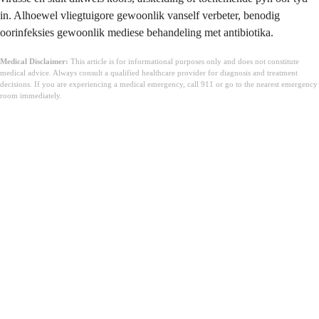
in. Alhoewel vliegtuigore gewoonlik vanself verbeter, benodig
oorinfeksies gewoonlik mediese behandeling met antibiotika.
Medical Disclaimer:
This article is for informational purposes only and does not constitute
medical advice. Always consult a qualified healthcare provider for diagnosis and treatment
decisions. If you are experiencing a medical emergency, call 911 or go to the nearest emergency
room immediately.