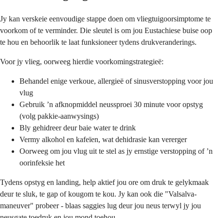
Jy kan verskeie eenvoudige stappe doen om vliegtuigoorsimptome te
voorkom of te verminder. Die sleutel is om jou Eustachiese buise oop
te hou en behoorlik te laat funksioneer tydens drukveranderings.
Voor jy vlieg, oorweeg hierdie voorkomingstrategieë:
Behandel enige verkoue, allergieë of sinusverstopping voor jou
vlug
Gebruik ’n afknopmiddel neussproei 30 minute voor opstyg
(volg pakkie-aanwysings)
Bly gehidreer deur baie water te drink
Vermy alkohol en kafeïen, wat dehidrasie kan vererger
Oorweeg om jou vlug uit te stel as jy ernstige verstopping of ’n
oorinfeksie het
Tydens opstyg en landing, help aktief jou ore om druk te gelykmaak
deur te sluk, te gap of kougom te kou. Jy kan ook die "Valsalva-
maneuver" probeer - blaas saggies lug deur jou neus terwyl jy jou
neusgate toedruk en jou mond toehou.