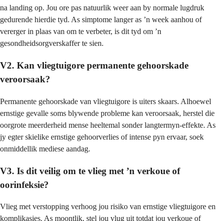
na landing op. Jou ore pas natuurlik weer aan by normale lugdruk
gedurende hierdie tyd. As simptome langer as ’n week aanhou of
vererger in plaas van om te verbeter, is dit tyd om ’n
gesondheidsorgverskaffer te sien.
V2. Kan vliegtuigore permanente gehoorskade
veroorsaak?
Permanente gehoorskade van vliegtuigore is uiters skaars. Alhoewel
ernstige gevalle soms blywende probleme kan veroorsaak, herstel die
oorgrote meerderheid mense heeltemal sonder langtermyn-effekte. As
jy egter skielike ernstige gehoorverlies of intense pyn ervaar, soek
onmiddellik mediese aandag.
V3. Is dit veilig om te vlieg met ’n verkoue of
oorinfeksie?
Vlieg met verstopping verhoog jou risiko van ernstige vliegtuigore en
komplikasies. As moontlik, stel jou vlug uit totdat jou verkoue of