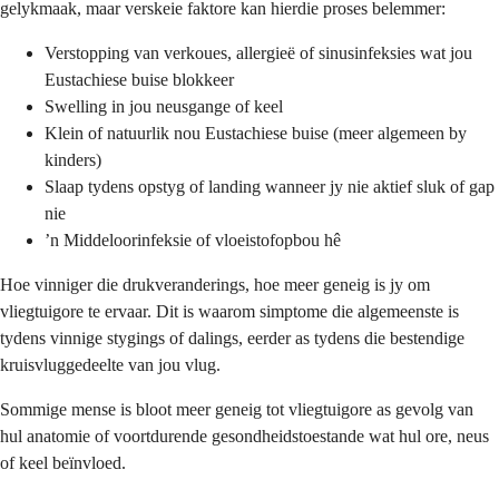
gelykmaak, maar verskeie faktore kan hierdie proses belemmer:
Verstopping van verkoues, allergieë of sinusinfeksies wat jou
Eustachiese buise blokkeer
Swelling in jou neusgange of keel
Klein of natuurlik nou Eustachiese buise (meer algemeen by
kinders)
Slaap tydens opstyg of landing wanneer jy nie aktief sluk of gap
nie
’n Middeloorinfeksie of vloeistofopbou hê
Hoe vinniger die drukveranderings, hoe meer geneig is jy om
vliegtuigore te ervaar. Dit is waarom simptome die algemeenste is
tydens vinnige stygings of dalings, eerder as tydens die bestendige
kruisvluggedeelte van jou vlug.
Sommige mense is bloot meer geneig tot vliegtuigore as gevolg van
hul anatomie of voortdurende gesondheidstoestande wat hul ore, neus
of keel beïnvloed.