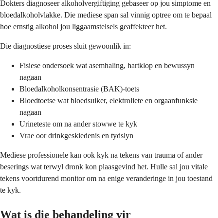
Dokters diagnoseer alkoholvergiftiging gebaseer op jou simptome en
bloedalkoholvlakke. Die mediese span sal vinnig optree om te bepaal
hoe ernstig alkohol jou liggaamstelsels geaffekteer het.
Die diagnostiese proses sluit gewoonlik in:
Fisiese ondersoek wat asemhaling, hartklop en bewussyn
nagaan
Bloedalkoholkonsentrasie (BAK)-toets
Bloedtoetse wat bloedsuiker, elektroliete en orgaanfunksie
nagaan
Urineteste om na ander stowwe te kyk
Vrae oor drinkgeskiedenis en tydslyn
Mediese professionele kan ook kyk na tekens van trauma of ander
beserings wat terwyl dronk kon plaasgevind het. Hulle sal jou vitale
tekens voortdurend monitor om na enige veranderinge in jou toestand
te kyk.
Wat is die behandeling vir