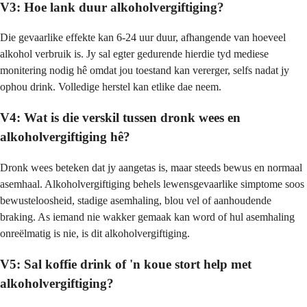
V3: Hoe lank duur alkoholvergiftiging?
Die gevaarlike effekte kan 6-24 uur duur, afhangende van hoeveel
alkohol verbruik is. Jy sal egter gedurende hierdie tyd mediese
monitering nodig hê omdat jou toestand kan vererger, selfs nadat jy
ophou drink. Volledige herstel kan etlike dae neem.
V4: Wat is die verskil tussen dronk wees en
alkoholvergiftiging hê?
Dronk wees beteken dat jy aangetas is, maar steeds bewus en normaal
asemhaal. Alkoholvergiftiging behels lewensgevaarlike simptome soos
bewusteloosheid, stadige asemhaling, blou vel of aanhoudende
braking. As iemand nie wakker gemaak kan word of hul asemhaling
onreëlmatig is nie, is dit alkoholvergiftiging.
V5: Sal koffie drink of 'n koue stort help met
alkoholvergiftiging?