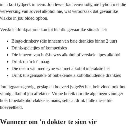
in 'n kort tydperk inneem. Jou lewer kan eenvoudig nie byhou met die
verwerking van soveel alkohol nie, wat veroorsaak dat gevaarlike
vlakke in jou bloed opbou.
Verskeie drinkpatrone kan tot hierdie gevaarlike situasie lei:
Binge-drinkery (die inneem van baie drankies binne 2 uur)
Drink-speletjies of kompetisies
Die inneem van hoë-bewys alkohol of verskeie tipes alkohol
Drink op 'n leë maag
Die neem van medisyne wat met alkohol interaksie het
Drink tuisgemaakte of onbekende alkoholhoudende drankies
Jou liggaamsgewig, geslag en hoeveel jy geëet het, beïnvloed ook hoe
vinnig alkohol jou affekteer. Vroue bereik oor die algemeen vinniger
hoër bloedalkoholvlakke as mans, selfs al drink hulle dieselfde
hoeveelheid.
Wanneer om 'n dokter te sien vir