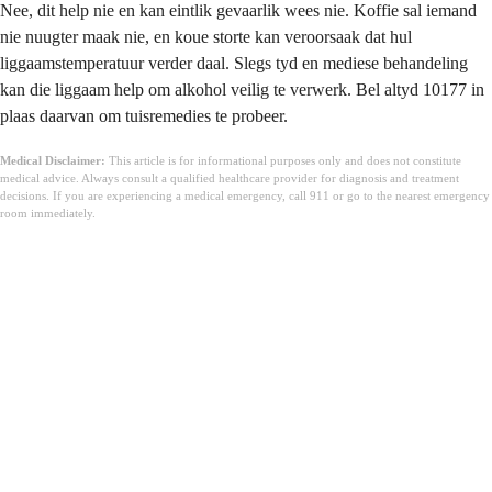
Nee, dit help nie en kan eintlik gevaarlik wees nie. Koffie sal iemand
nie nuugter maak nie, en koue storte kan veroorsaak dat hul
liggaamstemperatuur verder daal. Slegs tyd en mediese behandeling
kan die liggaam help om alkohol veilig te verwerk. Bel altyd 10177 in
plaas daarvan om tuisremedies te probeer.
Medical Disclaimer:
This article is for informational purposes only and does not constitute
medical advice. Always consult a qualified healthcare provider for diagnosis and treatment
decisions. If you are experiencing a medical emergency, call 911 or go to the nearest emergency
room immediately.