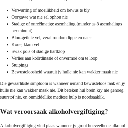
Verwarring of moeilikheid om bewus te bly
Oorgawe wat nie sal ophou nie
Stadige of onreëlmatige asemhaling (minder as 8 asemhalings
per minuut)
Blou-getinte vel, veral rondom lippe en naels
Koue, klam vel
Swak pols of stadige hartklop
Verlies aan koördinasie of onvermoë om te loop
Stuipings
Bewusteloosheid waaruit jy hulle nie kan wakker maak nie
Die gevaarlikste simptoom is wanneer iemand bewusteloos raak en jy
hulle nie kan wakker maak nie. Dit beteken hul brein kry nie genoeg
suurstof nie, en onmiddellike mediese hulp is noodsaaklik.
Wat veroorsaak alkoholvergiftiging?
Alkoholvergiftiging vind plaas wanneer jy groot hoeveelhede alkohol