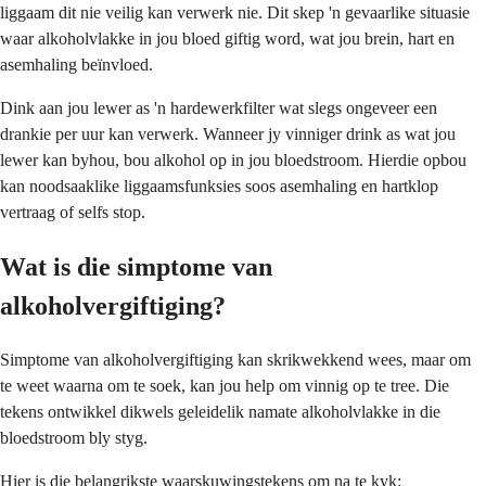
liggaam dit nie veilig kan verwerk nie. Dit skep 'n gevaarlike situasie
waar alkoholvlakke in jou bloed giftig word, wat jou brein, hart en
asemhaling beïnvloed.
Dink aan jou lewer as 'n hardewerkfilter wat slegs ongeveer een
drankie per uur kan verwerk. Wanneer jy vinniger drink as wat jou
lewer kan byhou, bou alkohol op in jou bloedstroom. Hierdie opbou
kan noodsaaklike liggaamsfunksies soos asemhaling en hartklop
vertraag of selfs stop.
Wat is die simptome van
alkoholvergiftiging?
Simptome van alkoholvergiftiging kan skrikwekkend wees, maar om
te weet waarna om te soek, kan jou help om vinnig op te tree. Die
tekens ontwikkel dikwels geleidelik namate alkoholvlakke in die
bloedstroom bly styg.
Hier is die belangrikste waarskuwingstekens om na te kyk: