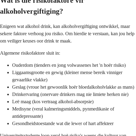
Wat is die risikofaktore vir
alkoholvergiftiging?
Enigeen wat alkohol drink, kan alkoholvergiftiging ontwikkel, maar
sekere faktore verhoog jou risiko. Om hierdie te verstaan, kan jou help
om veiliger keuses oor drink te maak.
Algemene risikofaktore sluit in:
Ouderdom (tienders en jong volwassenes het 'n hoër risiko)
Liggaamsgrootte en gewig (kleiner mense bereik vinniger
gevaarlike vlakke)
Geslag (vroue het gewoonlik hoër bloedalkoholvlakke as mans)
Drinkervaring (onervare drinkers mag nie limiete herken nie)
Leë maag (kos vertraag alkohol-absorpsie)
Medisyne (veral kalmeringsmiddels, pynmedikasie of
antidepressante)
Gesondheidstoestande wat die lewer of hart affekteer
Universiteitsstudente loop veral hoë risiko's weens die kultuur van