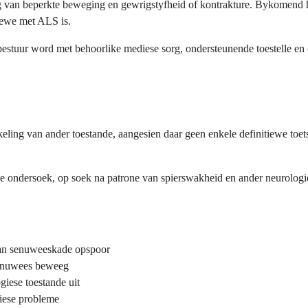
volg van beperkte beweging en gewrigstyfheid of kontrakture. Bykomend
 lewe met ALS is.
 bestuur word met behoorlike mediese sorg, ondersteunende toestelle e
ling van ander toestande, aangesien daar geen enkele definitiewe toet
se ondersoek, op soek na patrone van spierswakheid en ander neurologies
 kan senuweeskade opspoor
 senuwees beweeg
iese toestande uit
liese probleme