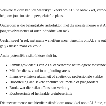
Verskeie faktore kan jou waarskynlikheid om ALS te ontwikkel, verhoog,
help om jou situasie in perspektief te plaas.
Ouderdom is die belangrikste risikofaktor, met die meeste mense wat
jonger volwassenes of ouer individue kan raak.
Geslag speel ’n rol, met mans wat effens meer geneig is om ALS te on
gelyk tussen mans en vroue.
Ander potensiële risikofaktore sluit in:
Familiegeskiedenis van ALS of verwante neurologiese toestande
Militêre diens, veral in ontplooiingsareas
Intensiewe fisieke aktiwiteit of atletiek op professionele vlakke
Blootstelling aan sekere chemikalieë, metale of plaagdoders
Rook, wat die risiko effens kan verhoog
Kopbeserings of herhaalde breinbeserings
Die meeste mense met hierdie risikofaktore ontwikkel nooit ALS nie, en