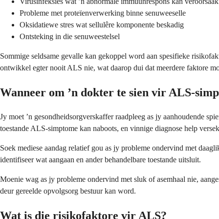
Virusinfeksies wat ’n abnormale immuunrespons kan veroorsaak
Probleme met proteïenverwerking binne senuweeselle
Oksidatiewe stres wat sellulêre komponente beskadig
Ontsteking in die senuweestelsel
Sommige seldsame gevalle kan gekoppel word aan spesifieke risikofaktore
ontwikkel egter nooit ALS nie, wat daarop dui dat meerdere faktore mo
Wanneer om ’n dokter te sien vir ALS-sim
Jy moet ’n gesondheidsorgverskaffer raadpleeg as jy aanhoudende spier
toestande ALS-simptome kan naboots, en vinnige diagnose help verseke
Soek mediese aandag relatief gou as jy probleme ondervind met daagliks
identifiseer wat aangaan en ander behandelbare toestande uitsluit.
Moenie wag as jy probleme ondervind met sluk of asemhaal nie, aanges
deur gereelde opvolgsorg bestuur kan word.
Wat is die risikofaktore vir ALS?