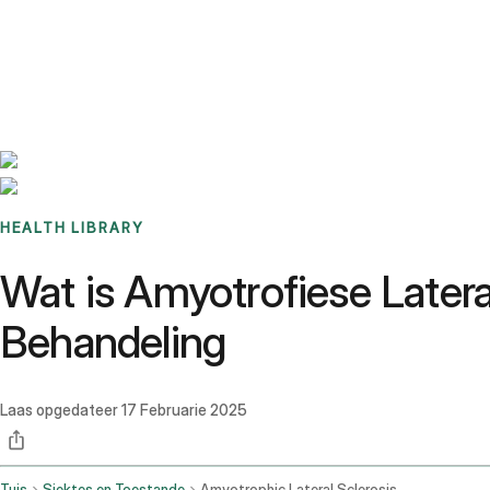
Benchmarks
Stories
FAQ
Sign up / Log in
HEALTH LIBRARY
Wat is Amyotrofiese Later
Behandeling
Laas opgedateer
17 Februarie 2025
Tuis
Siektes en Toestande
Amyotrophic Lateral Sclerosis