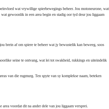
 beïnvloed wat vrywillige spierbewegings beheer. Jou motoneurone, wat
id wat gewoonlik in een area begin en stadig oor tyd deur jou liggaam
jou brein af om spiere te beheer wat jy bewustelik kan beweeg, soos
orlike seine te ontvang, wat lei tot swakheid, rukkings en uiteindelik
e areas van die rugmurg. Ten spyte van sy komplekse naam, beteken
 area voordat dit na ander dele van jou liggaam versprei.