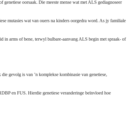
s of genetiese oorsaak. Die meeste mense wat met ALS gediagnoseer
ese mutasies wat van ouers na kinders oorgedra word. As jy familiale
 in arms of bene, terwyl bulbare-aanvang ALS begin met spraak- of
k die gevolg is van ’n komplekse kombinasie van genetiese,
TARDBP en FUS. Hierdie genetiese veranderinge beïnvloed hoe