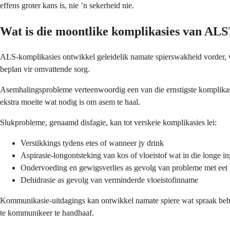
effens groter kans is, nie ’n sekerheid nie.
Wat is die moontlike komplikasies van ALS
ALS-komplikasies ontwikkel geleidelik namate spierswakheid vorder, wa
beplan vir omvattende sorg.
Asemhalingsprobleme verteenwoordig een van die ernstigste komplikasie
ekstra moeite wat nodig is om asem te haal.
Slukprobleme, genaamd disfagie, kan tot verskeie komplikasies lei:
Verstikkings tydens etes of wanneer jy drink
Aspirasie-longontsteking van kos of vloeistof wat in die longe i
Ondervoeding en gewigsverlies as gevolg van probleme met eet
Dehidrasie as gevolg van verminderde vloeistofinname
Kommunikasie-uitdagings kan ontwikkel namate spiere wat spraak beheer
te kommunikeer te handhaaf.