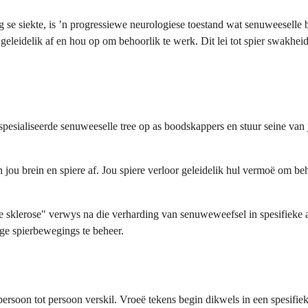
 se siekte, is ’n progressiewe neurologiese toestand wat senuweeselle
k geleidelik af en hou op om behoorlik te werk. Dit lei tot spier swakhe
pesialiseerde senuweeselle tree op as boodskappers en stuur seine van 
ou brein en spiere af. Jou spiere verloor geleidelik hul vermoë om beho
ale sklerose" verwys na die verharding van senuweweefsel in spesifiek
ge spierbewegings te beheer.
soon tot persoon verskil. Vroeë tekens begin dikwels in een spesifieke