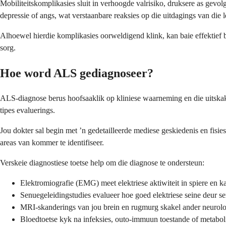
Mobiliteitskomplikasies sluit in verhoogde valrisiko, druksere as ge
depressie of angs, wat verstaanbare reaksies op die uitdagings van die
Alhoewel hierdie komplikasies oorweldigend klink, kan baie effektief
sorg.
Hoe word ALS gediagnoseer?
ALS-diagnose berus hoofsaaklik op kliniese waarneming en die uitskake
tipes evaluerings.
Jou dokter sal begin met ’n gedetailleerde mediese geskiedenis en fisie
areas van kommer te identifiseer.
Verskeie diagnostiese toetse help om die diagnose te ondersteun:
Elektromiografie (EMG) meet elektriese aktiwiteit in spiere en
Senuegeleidingstudies evalueer hoe goed elektriese seine deur
MRI-skanderings van jou brein en rugmurg skakel ander neurolog
Bloedtoetse kyk na infeksies, outo-immuun toestande of metabo