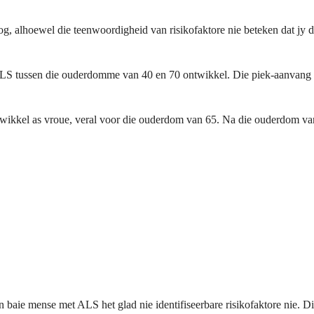
 alhoewel die teenwoordigheid van risikofaktore nie beteken dat jy die 
 ALS tussen die ouderdomme van 40 en 70 ontwikkel. Die piek-aanvang
twikkel as vroue, veral voor die ouderdom van 65. Na die ouderdom van
 baie mense met ALS het glad nie identifiseerbare risikofaktore nie. Di