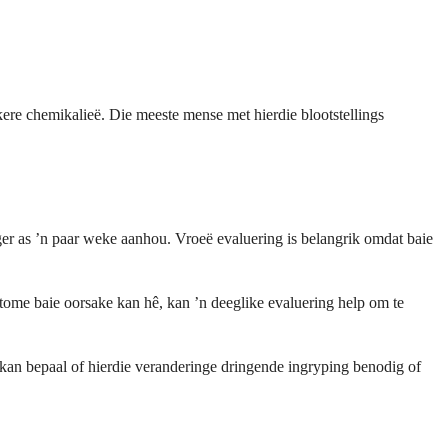
ekere chemikalieë. Die meeste mense met hierdie blootstellings
er as ’n paar weke aanhou. Vroeë evaluering is belangrik omdat baie
ptome baie oorsake kan hê, kan ’n deeglike evaluering help om te
an bepaal of hierdie veranderinge dringende ingryping benodig of