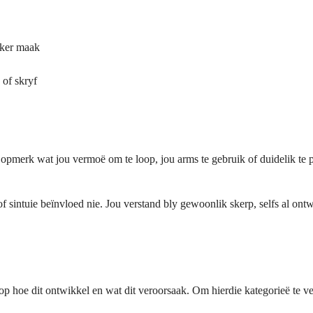
iker maak
of skryf
pmerk wat jou vermoë om te loop, jou arms te gebruik of duidelik te p
 sintuie beïnvloed nie. Jou verstand bly gewoonlik skerp, selfs al ontw
 hoe dit ontwikkel en wat dit veroorsaak. Om hierdie kategorieë te vers