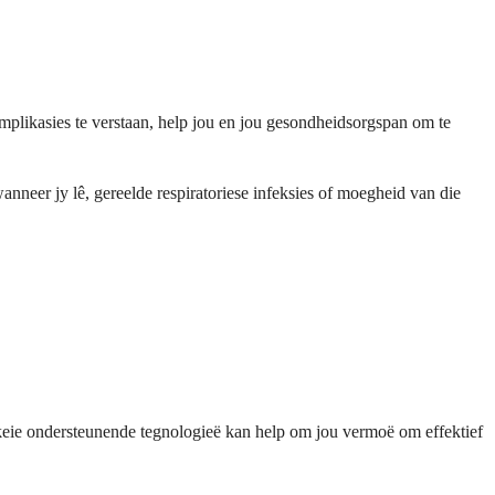
plikasies te verstaan, help jou en jou gesondheidsorgspan om te
neer jy lê, gereelde respiratoriese infeksies of moegheid van die
skeie ondersteunende tegnologieë kan help om jou vermoë om effektief