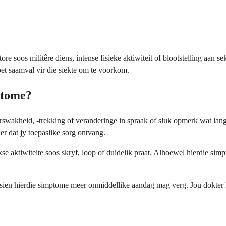
 soos militêre diens, intense fisieke aktiwiteit of blootstelling aan s
et saamval vir die siekte om te voorkom.
ptome?
swakheid, -trekking of veranderinge in spraak of sluk opmerk wat lang
r dat jy toepaslike sorg ontvang.
e aktiwiteite soos skryf, loop of duidelik praat. Alhoewel hierdie sim
ien hierdie simptome meer onmiddellike aandag mag verg. Jou dokter k