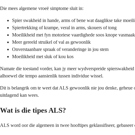
Die mees algemene vroeë simptome sluit in:
Spier swakheid in hande, arms of bene wat daaglikse take moeil
Spiertrekking of krampe, veral in arms, skouers of tong
Moeilikheid met fyn motoriese vaardighede soos knope vasmaak 
Meer gereeld struikel of val as gewoonlik
Onverstaanbare spraak of veranderinge in jou stem
Moeilikheid met sluk of kou kos
Namate die toestand vorder, kan jy meer wydverspreide spierswakheid o
alhoewel die tempo aansienlik tussen individue wissel.
Dit is belangrik om te weet dat ALS gewoonlik nie jou denke, geheue of
uitdagend kan wees.
Wat is die tipes ALS?
ALS word oor die algemeen in twee hooftipes geklassifiseer, gebaseer op