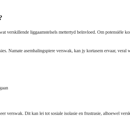
?
t verskillende liggaamstelsels mettertyd beïnvloed. Om potensiële kom
s. Namate asemhalingspiere verswak, kan jy kortasem ervaar, veral wan
ngaan
 verswak. Dit kan lei tot sosiale isolasie en frustrasie, alhoewel ver