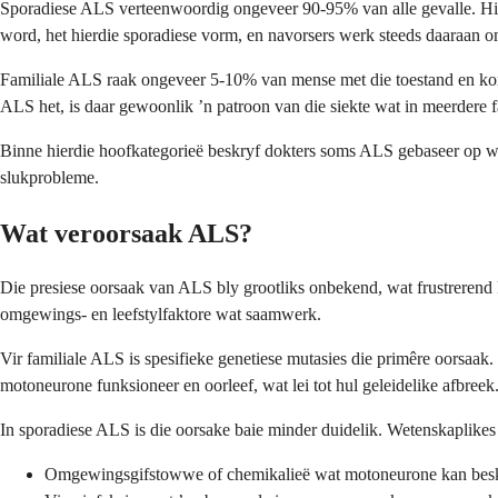
Sporadiese ALS verteenwoordig ongeveer 90-95% van alle gevalle. Hie
word, het hierdie sporadiese vorm, en navorsers werk steeds daaraan om
Familiale ALS raak ongeveer 5-10% van mense met die toestand en kom 
ALS het, is daar gewoonlik ’n patroon van die siekte wat in meerdere 
Binne hierdie hoofkategorieë beskryf dokters soms ALS gebaseer op 
slukprobleme.
Wat veroorsaak ALS?
Die presiese oorsaak van ALS bly grootliks onbekend, wat frustrerend
omgewings- en leefstylfaktore wat saamwerk.
Vir familiale ALS is spesifieke genetiese mutasies die primêre oorsa
motoneurone funksioneer en oorleef, wat lei tot hul geleidelike afbreek
In sporadiese ALS is die oorsake baie minder duidelik. Wetenskaplike
Omgewingsgifstowwe of chemikalieë wat motoneurone kan bes