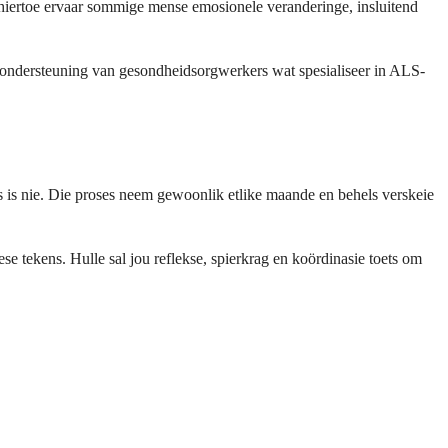
 hiertoe ervaar sommige mense emosionele veranderinge, insluitend
n ondersteuning van gesondheidsorgwerkers wat spesialiseer in ALS-
s is nie. Die proses neem gewoonlik etlike maande en behels verskeie
e tekens. Hulle sal jou reflekse, spierkrag en koördinasie toets om