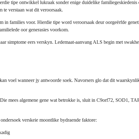
rdie tipe ontwikkel lukraak sonder enige duidelike familiegeskiedeni
 te verstaan wat dit veroorsaak.
in families voor. Hierdie tipe word veroorsaak deur oorgeërfde geneti
familielede oor generasies voorkom.
waar simptome eers verskyn. Ledemaat-aanvang ALS begin met swakheid
 kan voel wanneer jy antwoorde soek. Navorsers glo dat dit waarskynli
ak. Die mees algemene gene wat betrokke is, sluit in C9orf72, SOD1, 
.
s ondersoek verskeie moontlike bydraende faktore:
kadig