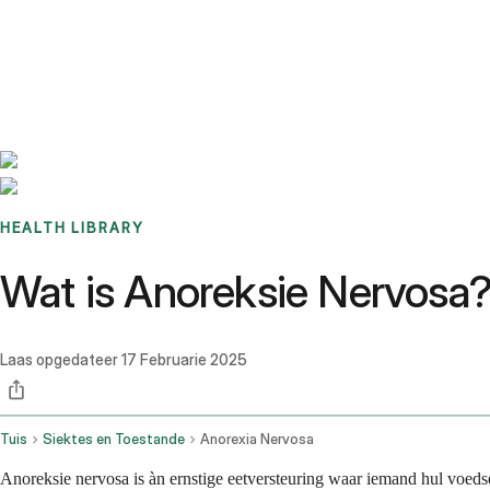
Benchmarks
Stories
FAQ
Sign up / Log in
HEALTH LIBRARY
Wat is Anoreksie Nervosa
Laas opgedateer
17 Februarie 2025
Tuis
Siektes en Toestande
Anorexia Nervosa
Anoreksie nervosa is àn ernstige eetversteuring waar iemand hul voedse