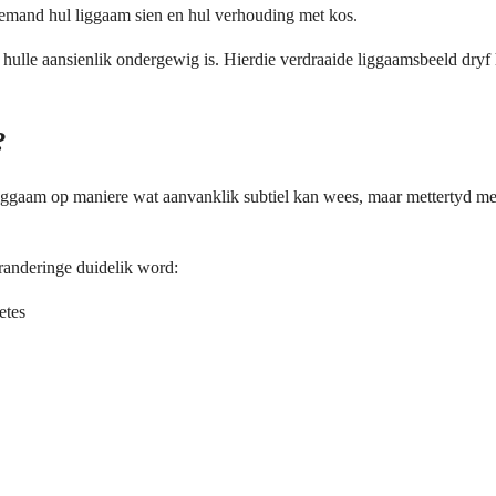
iemand hul liggaam sien en hul verhouding met kos.
 hulle aansienlik ondergewig is. Hierdie verdraaide liggaamsbeeld dry
?
ggaam op maniere wat aanvanklik subtiel kan wees, maar mettertyd meer
randeringe duidelik word:
etes