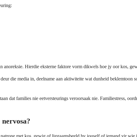
euring:
n anoreksie. Hierdie eksterne faktore vorm dikwels hoe jy oor kos, ge
de deur die media in, deelname aan aktiwiteite wat dunheid beklemtoon 
taan dat families nie eetversteurings veroorsaak nie. Familiestress, oo
e nervosa?
atrone met kos, gewig of liggaamsbeeld by jouself of iemand vir wie 