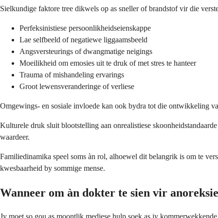
Sielkundige faktore tree dikwels op as sneller of brandstof vir die verst
Perfeksinistiese persoonlikheidseienskappe
Lae selfbeeld of negatiewe liggaamsbeeld
Angsversteurings of dwangmatige neigings
Moeilikheid om emosies uit te druk of met stres te hanteer
Trauma of mishandeling ervarings
Groot lewensveranderinge of verliese
Omgewings- en sosiale invloede kan ook bydra tot die ontwikkeling va
Kulturele druk sluit blootstelling aan onrealistiese skoonheidstandaar
waardeer.
Familiedinamika speel soms àn rol, alhoewel dit belangrik is om te vers
kwesbaarheid by sommige mense.
Wanneer om àn dokter te sien vir anoreksi
Jy moet so gou as moontlik mediese hulp soek as jy kommerwekkende p