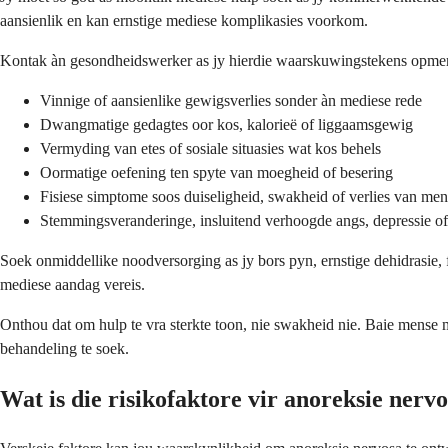
aansienlik en kan ernstige mediese komplikasies voorkom.
Kontak àn gesondheidswerker as jy hierdie waarskuwingstekens opme
Vinnige of aansienlike gewigsverlies sonder àn mediese rede
Dwangmatige gedagtes oor kos, kalorieë of liggaamsgewig
Vermyding van etes of sosiale situasies wat kos behels
Oormatige oefening ten spyte van moegheid of besering
Fisiese simptome soos duiseligheid, swakheid of verlies van men
Stemmingsveranderinge, insluitend verhoogde angs, depressie of
Soek onmiddellike noodversorging as jy bors pyn, ernstige dehidrasie, 
mediese aandag vereis.
Onthou dat om hulp te vra sterkte toon, nie swakheid nie. Baie mense 
behandeling te soek.
Wat is die risikofaktore vir anoreksie nerv