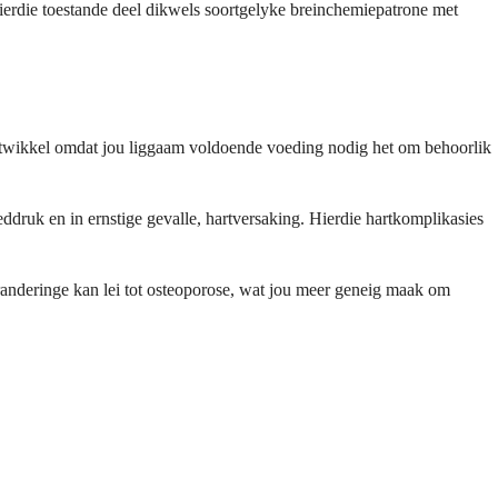
ierdie toestande deel dikwels soortgelyke breinchemiepatrone met
 ontwikkel omdat jou liggaam voldoende voeding nodig het om behoorlik
oeddruk en in ernstige gevalle, hartversaking. Hierdie hartkomplikasies
anderinge kan lei tot osteoporose, wat jou meer geneig maak om