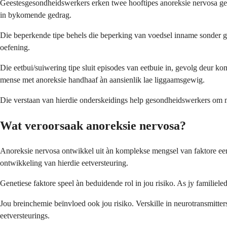
Geestesgesondheidswerkers erken twee hooftipes anoreksie nervosa geba
in bykomende gedrag.
Die beperkende tipe behels die beperking van voedsel inname sonder ge
oefening.
Die eetbui/suiwering tipe sluit episodes van eetbuie in, gevolg deur 
mense met anoreksie handhaaf àn aansienlik lae liggaamsgewig.
Die verstaan van hierdie onderskeidings help gesondheidswerkers om me
Wat veroorsaak anoreksie nervosa?
Anoreksie nervosa ontwikkel uit àn komplekse mengsel van faktore ee
ontwikkeling van hierdie eetversteuring.
Genetiese faktore speel àn beduidende rol in jou risiko. As jy familiele
Jou breinchemie beïnvloed ook jou risiko. Verskille in neurotransmitter
eetversteurings.