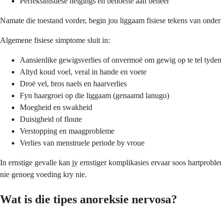
Perfeksinistiese neigings en behoefte aan beheer
Namate die toestand vorder, begin jou liggaam fisiese tekens van onde
Algemene fisiese simptome sluit in:
Aansienlike gewigsverlies of onvermoë om gewig op te tel tyden
Altyd koud voel, veral in hande en voete
Droë vel, bros naels en haarverlies
Fyn haargroei op die liggaam (genaamd lanugo)
Moegheid en swakheid
Duisigheid of floute
Verstopping en maagprobleme
Verlies van menstruele periode by vroue
In ernstige gevalle kan jy ernstiger komplikasies ervaar soos hartprob
nie genoeg voeding kry nie.
Wat is die tipes anoreksie nervosa?