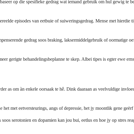
seer op die spesifieke gedrag wat iemand gebruik om hul gewig te bepe
reelde episodes van eetbuie of suiweringsgedrag. Mense met hierdie tip
kompenserende gedrag soos braking, laksermiddelgebruik of oormatige o
er gerigte behandelingsbeplanne te skep. Albei tipes is egter ewe erns
rder as om àn enkele oorsaak te hê. Dink daaraan as veelvuldige inv
de het met eetversteurings, angs of depressie, het jy moontlik gene geër
s soos serotonien en dopamien kan jou bui, eetlus en hoe jy op stres rea