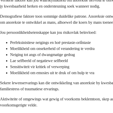
Verskeie faktore kan jou waarskynlikheid om anoreksie nervosa te ontwi
jy kwesbaarheid herken en ondersteuning soek wanneer nodig.
Demografiese faktore toon sommige duidelike patrone. Anoreksie ontw
om anoreksie te ontwikkel as mans, alhoewel die koers by mans toene
Jou persoonlikheidseienskappe kan jou risikovlak beïnvloed:
Perfeksinistiese neigings en hoë prestasie-oriîntasie
Moeilikheid om onsekerheid of verandering te verdra
Neiging tot angs of dwangmatige gedrag
Lae selfbeeld of negatiewe selfbeeld
Sensitiwiteit vir kritiek of verwerping
Moeilikheid om emosies uit te druk of om hulp te vra
Sekere lewenservarings kan die ontwikkeling van anoreksie by kwesbare
familiestress of traumatiese ervarings.
Aktiwiteite of omgewings wat gewig of voorkoms beklemtoon, skep addisi
voorkomsgerigte velde.