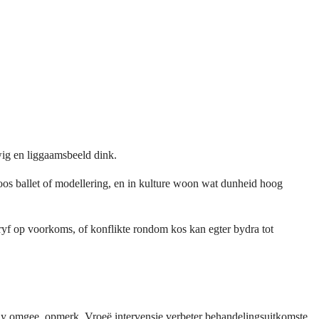
wig en liggaamsbeeld dink.
soos ballet of modellering, en in kulture woon wat dunheid hoog
rdryf op voorkoms, of konflikte rondom kos kan egter bydra tot
jy omgee, opmerk. Vroeë intervensie verbeter behandelingsuitkomste