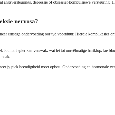
l angsversteurings, depressie of obsessief-kompulsiewe versteuring. H
eksie nervosa?
wanneer ernstige ondervoeding oor tyd voortduur. Hierdie komplikasies
.
l. Jou hart spier kan verswak, wat lei tot onreëlmatige hartklop, lae bl
g maak.
anneer jy piek beendigtheid moet opbou. Ondervoeding en hormonale ver