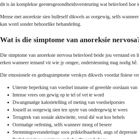
dit is àn komplekse geestesgesondheidsversteuring wat beïnvloed hoe 
Mense met anoreksie sien hulleself dikwels as oorgewig, selfs wanneer
kan word sonder behoorlike behandeling.
Wat is die simptome van anoreksie nervosa
Die simptome van anoreksie nervosa beïnvloed beide jou verstand en li
erken wanneer iemand vir wie jy omgee, ondersteuning mag nodig hê.
Die emosionele en gedragsimptome verskyn dikwels voordat fisiese ve
Uiterste beperking van voedsel inname of gereelde oorslaan van 
Intense vrees om gewig op te tel of vet te word
Dwangmatige kalorietelling of meting van voedselporsies
Jouself as oorgewig sien ten spyte van ondergewig te wees
Terugtrek van sosiale aktiwiteite, veral dié wat kos behels
Oormatige oefening, selfs wanneer moeg of beseer
Stemmingsveranderinge soos prikkelbaarheid, angs of depressie