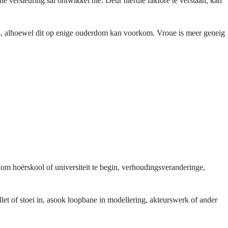
e versteuring sal ontwikkel nie. Deur hierdie faktore te verstaan, kan
8, alhoewel dit op enige ouderdom kan voorkom. Vroue is meer geneig
om hoërskool of universiteit te begin, verhoudingsveranderinge,
et of stoei in, asook loopbane in modellering, akteurswerk of ander