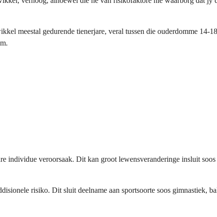
kkel, verhoog, alhoewel die hê van risikofaktore nie waarborg dat jy di
ikkel meestal gedurende tienerjare, veral tussen die ouderdomme 14-1
em.
 individue veroorsaak. Dit kan groot lewensveranderinge insluit soos 
onele risiko. Dit sluit deelname aan sportsoorte soos gimnastiek, ball