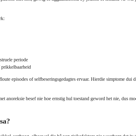
rk:
struele periode
 prikkelbaarheid
floute episodes of selfbeseringsgedagtes ervaar. Hierdie simptome dui d
met anoreksie besef nie hoe ernstig hul toestand geword het nie, dus m
osa?