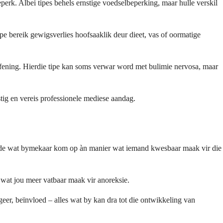
rk. Albei tipes behels ernstige voedselbeperking, maar hulle verskil
e bereik gewigsverlies hoofsaaklik deur dieet, vas of oormatige
efening. Hierdie tipe kan soms verwar word met bulimie nervosa, maar
tig en vereis professionele mediese aandag.
loede wat bymekaar kom op àn manier wat iemand kwesbaar maak vir die
f wat jou meer vatbaar maak vir anoreksie.
geer, beïnvloed – alles wat by kan dra tot die ontwikkeling van