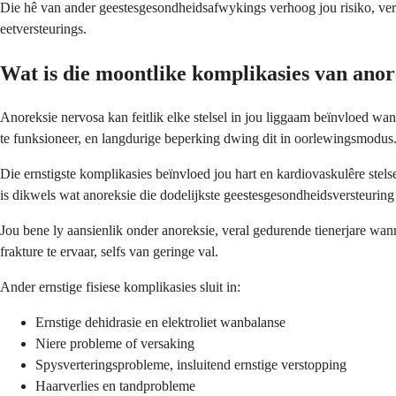
Die hê van ander geestesgesondheidsafwykings verhoog jou risiko, vera
eetversteurings.
Wat is die moontlike komplikasies van anor
Anoreksie nervosa kan feitlik elke stelsel in jou liggaam beïnvloed 
te funksioneer, en langdurige beperking dwing dit in oorlewingsmodus
Die ernstigste komplikasies beïnvloed jou hart en kardiovaskulêre stelse
is dikwels wat anoreksie die dodelijkste geestesgesondheidsversteurin
Jou bene ly aansienlik onder anoreksie, veral gedurende tienerjare w
frakture te ervaar, selfs van geringe val.
Ander ernstige fisiese komplikasies sluit in:
Ernstige dehidrasie en elektroliet wanbalanse
Niere probleme of versaking
Spysverteringsprobleme, insluitend ernstige verstopping
Haarverlies en tandprobleme