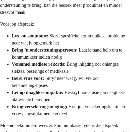
ondersteuning te bring, kan die besoek meer produktief en minder
stresvol maak.
Voor jou afspraak:
Lys jou simptome:
Skryf spesifieke kommunikasieprobleme
neer wat jy opgemerk het
Bring ’n ondersteuningspersoon:
Laat iemand help om te
kommunikeer indien nodig
Versamel mediese rekords:
Bring inligting oor onlangse
siektes, beserings of medikasie
Berei vrae voor:
Skryf neer wat jy wil vra oor
behandelingsopsies
Let op daaglikse impakte:
Beskryf hoe afasie jou daaglikse
aktiwiteite beïnvloed
Bring versekeringsinligting:
Hou jou versekeringskaarte en
verwysingsdokumente gereed
Moenie bekommerd wees as kommunikasie tydens die afspraak