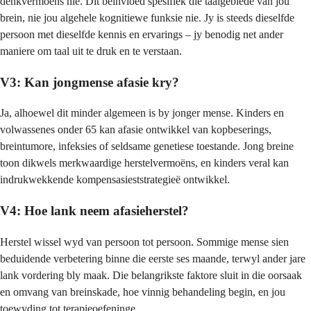
denkvermoëns nie. Dit beïnvloed spesifiek die taalgebiede van jou
brein, nie jou algehele kognitiewe funksie nie. Jy is steeds dieselfde
persoon met dieselfde kennis en ervarings – jy benodig net ander
maniere om taal uit te druk en te verstaan.
V3: Kan jongmense afasie kry?
Ja, alhoewel dit minder algemeen is by jonger mense. Kinders en
volwassenes onder 65 kan afasie ontwikkel van kopbeserings,
breintumore, infeksies of seldsame genetiese toestande. Jong breine
toon dikwels merkwaardige herstelvermoëns, en kinders veral kan
indrukwekkende kompensasieststrategieë ontwikkel.
V4: Hoe lank neem afasieherstel?
Herstel wissel wyd van persoon tot persoon. Sommige mense sien
beduidende verbetering binne die eerste ses maande, terwyl ander jare
lank vordering bly maak. Die belangrikste faktore sluit in die oorsaak
en omvang van breinskade, hoe vinnig behandeling begin, en jou
toewyding tot terapieoefeninge.