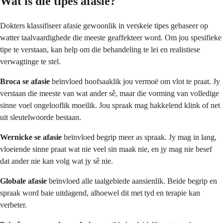
Wat is die tipes afasie?
Dokters klassifiseer afasie gewoonlik in verskeie tipes gebaseer op
watter taalvaardighede die meeste geaffekteer word. Om jou spesifieke
tipe te verstaan, kan help om die behandeling te lei en realistiese
verwagtinge te stel.
Broca se afasie
beïnvloed hoofsaaklik jou vermoë om vlot te praat. Jy
verstaan die meeste van wat ander sê, maar die vorming van volledige
sinne voel ongelooflik moeilik. Jou spraak mag hakkelend klink of net
uit sleutelwoorde bestaan.
Wernicke se afasie
beïnvloed begrip meer as spraak. Jy mag in lang,
vloeiende sinne praat wat nie veel sin maak nie, en jy mag nie besef
dat ander nie kan volg wat jy sê nie.
Globale afasie
beïnvloed alle taalgebiede aansienlik. Beide begrip en
spraak word baie uitdagend, alhoewel dit met tyd en terapie kan
verbeter.