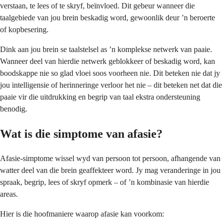
verstaan, te lees of te skryf, beïnvloed. Dit gebeur wanneer die
taalgebiede van jou brein beskadig word, gewoonlik deur ’n beroerte
of kopbesering.
Dink aan jou brein se taalstelsel as ’n komplekse netwerk van paaie.
Wanneer deel van hierdie netwerk geblokkeer of beskadig word, kan
boodskappe nie so glad vloei soos voorheen nie. Dit beteken nie dat jy
jou intelligensie of herinneringe verloor het nie – dit beteken net dat die
paaie vir die uitdrukking en begrip van taal ekstra ondersteuning
benodig.
Wat is die simptome van afasie?
Afasie-simptome wissel wyd van persoon tot persoon, afhangende van
watter deel van die brein geaffekteer word. Jy mag veranderinge in jou
spraak, begrip, lees of skryf opmerk – of ’n kombinasie van hierdie
areas.
Hier is die hoofmaniere waarop afasie kan voorkom: