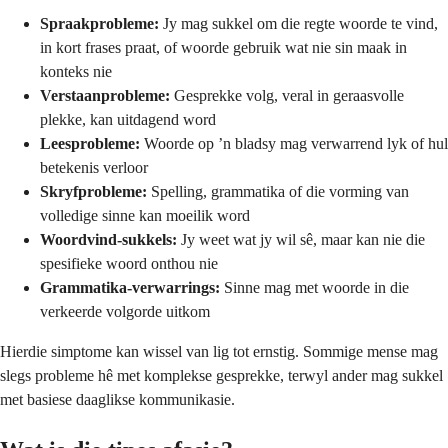
Spraakprobleme:
Jy mag sukkel om die regte woorde te vind,
in kort frases praat, of woorde gebruik wat nie sin maak in
konteks nie
Verstaanprobleme:
Gesprekke volg, veral in geraasvolle
plekke, kan uitdagend word
Leesprobleme:
Woorde op ’n bladsy mag verwarrend lyk of hul
betekenis verloor
Skryfprobleme:
Spelling, grammatika of die vorming van
volledige sinne kan moeilik word
Woordvind-sukkels:
Jy weet wat jy wil sê, maar kan nie die
spesifieke woord onthou nie
Grammatika-verwarrings:
Sinne mag met woorde in die
verkeerde volgorde uitkom
Hierdie simptome kan wissel van lig tot ernstig. Sommige mense mag
slegs probleme hê met komplekse gesprekke, terwyl ander mag sukkel
met basiese daaglikse kommunikasie.