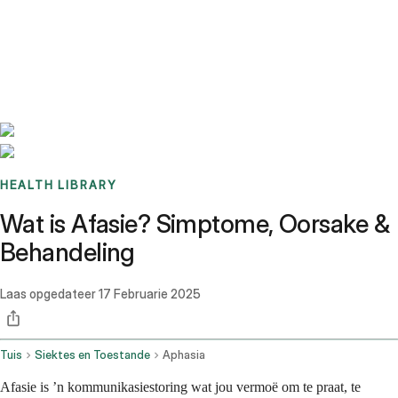
Benchmarks
Stories
FAQ
Sign up / Log in
HEALTH LIBRARY
Wat is Afasie? Simptome, Oorsake &
Behandeling
Laas opgedateer
17 Februarie 2025
Tuis
Siektes en Toestande
Aphasia
Afasie is ’n kommunikasiestoring wat jou vermoë om te praat, te