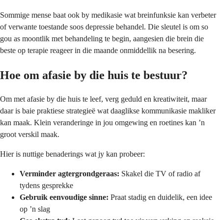
Sommige mense baat ook by medikasie wat breinfunksie kan verbeter
of verwante toestande soos depressie behandel. Die sleutel is om so
gou as moontlik met behandeling te begin, aangesien die brein die
beste op terapie reageer in die maande onmiddellik na besering.
Hoe om afasie by die huis te bestuur?
Om met afasie by die huis te leef, verg geduld en kreatiwiteit, maar
daar is baie praktiese strategieë wat daaglikse kommunikasie makliker
kan maak. Klein veranderinge in jou omgewing en roetines kan ’n
groot verskil maak.
Hier is nuttige benaderings wat jy kan probeer:
Verminder agtergrondgeraas:
Skakel die TV of radio af
tydens gesprekke
Gebruik eenvoudige sinne:
Praat stadig en duidelik, een idee
op ’n slag