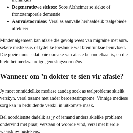
Degeneratiewe siektes:
Soos Alzheimer se siekte of
frontotemporale demensie
Aanvalstoornisse:
Veral as aanvalle herhaaldelik taalgebiede
affekteer
Minder algemeen kan afasie die gevolg wees van migraine met aura,
sekere medikasie, of tydelike toestande wat breinfunksie beïnvloed.
Die goeie nuus is dat baie oorsake van afasie behandelbaar is, en die
brein het merkwaardige genesingsvermoëns.
Wanneer om ’n dokter te sien vir afasie?
Jy moet onmiddellike mediese aandag soek as taalprobleme skielik
verskyn, veral tesame met ander beroertesimptome. Vinnige mediese
sorg kan ’n beduidende verskil in uitkomste maak.
Bel nooddienste dadelik as jy of iemand anders skielike probleme
ondervind met praat, verstaan of woorde vind, veral met hierdie
waarskuwingstekens: