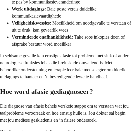
te pas by kommunikasieveranderinge
Werk uitdagings:
Baie poste vereis duidelike
kommunikasievaardighede
Veiligheidskwessies:
Moeilikheid om noodgevalle te verstaan of
uit te druk, kan gevaarlik wees
Verminderde onafhanklikheid:
Take soos inkopies doen of
afsprake bestuur word moeiliker
In seldsame gevalle kan ernstige afasie tot probleme met sluk of ander
neurologiese funksies lei as die breinskade omvattend is. Met
behoorlike ondersteuning en terapie leer baie mense egter om hierdie
uitdagings te hanteer en ’n bevredigende lewe te handhaaf.
Hoe word afasie gediagnoseer?
Die diagnose van afasie behels verskeie stappe om te verstaan wat jou
taalprobleme veroorsaak en hoe ernstig hulle is. Jou dokter sal begin
met jou mediese geskiedenis en ’n fisiese ondersoek.