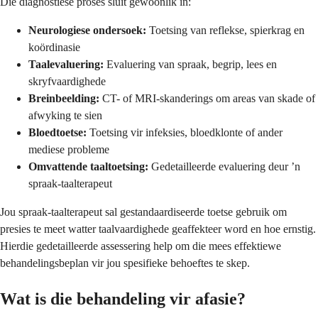
Die diagnostiese proses sluit gewoonlik in:
Neurologiese ondersoek:
Toetsing van reflekse, spierkrag en
koördinasie
Taalevaluering:
Evaluering van spraak, begrip, lees en
skryfvaardighede
Breinbeelding:
CT- of MRI-skanderings om areas van skade of
afwyking te sien
Bloedtoetse:
Toetsing vir infeksies, bloedklonte of ander
mediese probleme
Omvattende taaltoetsing:
Gedetailleerde evaluering deur ’n
spraak-taalterapeut
Jou spraak-taalterapeut sal gestandaardiseerde toetse gebruik om
presies te meet watter taalvaardighede geaffekteer word en hoe ernstig.
Hierdie gedetailleerde assessering help om die mees effektiewe
behandelingsbeplan vir jou spesifieke behoeftes te skep.
Wat is die behandeling vir afasie?