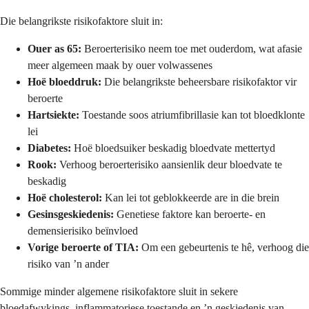
Die belangrikste risikofaktore sluit in:
Ouer as 65:
Beroerterisiko neem toe met ouderdom, wat afasie
meer algemeen maak by ouer volwassenes
Hoë bloeddruk:
Die belangrikste beheersbare risikofaktor vir
beroerte
Hartsiekte:
Toestande soos atriumfibrillasie kan tot bloedklonte
lei
Diabetes:
Hoë bloedsuiker beskadig bloedvate mettertyd
Rook:
Verhoog beroerterisiko aansienlik deur bloedvate te
beskadig
Hoë cholesterol:
Kan lei tot geblokkeerde are in die brein
Gesinsgeskiedenis:
Genetiese faktore kan beroerte- en
demensierisiko beïnvloed
Vorige beroerte of TIA:
Om een gebeurtenis te hê, verhoog die
risiko van ’n ander
Sommige minder algemene risikofaktore sluit in sekere
bloedafwykings, inflammatoriese toestande en ’n geskiedenis van