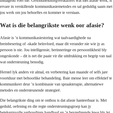
uitdagend voel nie. Gesondheidsorgverskaffers wat met afasie werk, is
ervare in verskillende kommunikasiemetodes en sal geduldig saam met
jou werk om jou behoeftes en kommer te verstaan.
Wat is die belangrikste wenk oor afasie?
Afasie is ’n kommunikasiestoring wat taalvaardighede na
breinbesering of -skade beïnvloed, maar dit verander nie wie jy as
persoon is nie. Jou intelligensie, herinneringe en persoonlikheid bly
ongeskonde – dit is net die paaie vir die uitdrukking en begrip van taal
wat ondersteuning benodig.
Herstel lyk anders vir almal, en verbetering kan maande of selfs jare
voortduur met behoorlike behandeling. Baie mense leer om effektief te
kommunikeer deur ’n kombinasie van spraakterapie, alternatiewe
metodes en ondersteunende strategieë.
Die belangrikste ding om te onthou is dat afasie hanteerbaar is. Met
geduld, oefening en die regte ondersteuningsgroep kan jy
betekenisvolle verhoudings handhaaf en ’n bevredigende lewe bly lei.