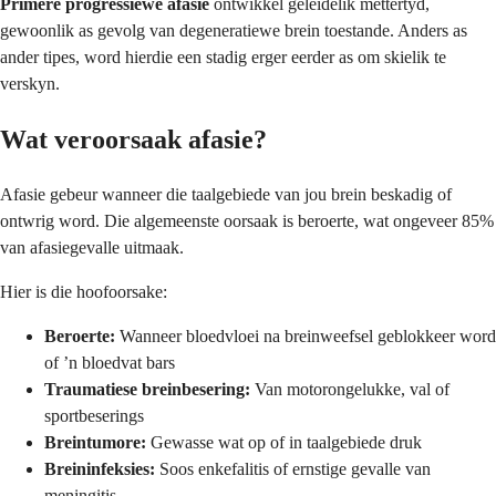
Primêre progressiewe afasie
ontwikkel geleidelik mettertyd,
gewoonlik as gevolg van degeneratiewe brein toestande. Anders as
ander tipes, word hierdie een stadig erger eerder as om skielik te
verskyn.
Wat veroorsaak afasie?
Afasie gebeur wanneer die taalgebiede van jou brein beskadig of
ontwrig word. Die algemeenste oorsaak is beroerte, wat ongeveer 85%
van afasiegevalle uitmaak.
Hier is die hoofoorsake:
Beroerte:
Wanneer bloedvloei na breinweefsel geblokkeer word
of ’n bloedvat bars
Traumatiese breinbesering:
Van motorongelukke, val of
sportbeserings
Breintumore:
Gewasse wat op of in taalgebiede druk
Breininfeksies:
Soos enkefalitis of ernstige gevalle van
meningitis