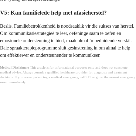
V5: Kan familielede help met afasieherstel?
Beslis. Familiebetrokkenheid is noodsaaklik vir die sukses van herstel.
Om kommunikasiestrategieë te leer, oefeninge saam te oefen en
emosionele ondersteuning te bied, maak almal ’n beduidende verskil.
Baie spraakterapieprogramme sluit gesinstrening in om almal te help
om effektiewer en ondersteunender te kommunikeer.
Medical Disclaimer:
This article is for informational purposes only and does not constitute
medical advice. Always consult a qualified healthcare provider for diagnosis and treatment
decisions. If you are experiencing a medical emergency, call 911 or go to the nearest emergency
room immediately.