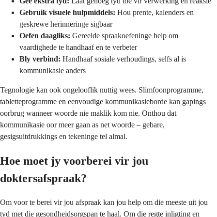
Gee ekstra tyd:
Laat genoeg tyd toe vir verwerking en reaksie
Gebruik visuele hulpmiddels:
Hou prente, kalenders en
geskrewe herinneringe sigbaar
Oefen daagliks:
Gereelde spraakoefeninge help om
vaardighede te handhaaf en te verbeter
Bly verbind:
Handhaaf sosiale verhoudings, selfs al is
kommunikasie anders
Tegnologie kan ook ongelooflik nuttig wees. Slimfoonprogramme,
tabletteprogramme en eenvoudige kommunikasieborde kan gapings
oorbrug wanneer woorde nie maklik kom nie. Onthou dat
kommunikasie oor meer gaan as net woorde – gebare,
gesigsuitdrukkings en tekeninge tel almal.
Hoe moet jy voorberei vir jou
doktersafspraak?
Om voor te berei vir jou afspraak kan jou help om die meeste uit jou
tyd met die gesondheidsorgspan te haal. Om die regte inligting en