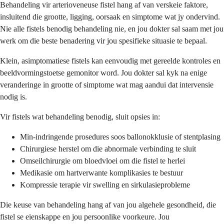
Behandeling vir arterioveneuse fistel hang af van verskeie faktore,
insluitend die grootte, ligging, oorsaak en simptome wat jy ondervind.
Nie alle fistels benodig behandeling nie, en jou dokter sal saam met jou
werk om die beste benadering vir jou spesifieke situasie te bepaal.
Klein, asimptomatiese fistels kan eenvoudig met gereelde kontroles en
beeldvormingstoetse gemonitor word. Jou dokter sal kyk na enige
veranderinge in grootte of simptome wat mag aandui dat intervensie
nodig is.
Vir fistels wat behandeling benodig, sluit opsies in:
Min-indringende prosedures soos ballonokklusie of stentplasing
Chirurgiese herstel om die abnormale verbinding te sluit
Omseilchirurgie om bloedvloei om die fistel te herlei
Medikasie om hartverwante komplikasies te bestuur
Kompressie terapie vir swelling en sirkulasieprobleme
Die keuse van behandeling hang af van jou algehele gesondheid, die
fistel se eienskappe en jou persoonlike voorkeure. Jou