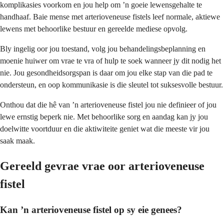
komplikasies voorkom en jou help om ’n goeie lewensgehalte te
handhaaf. Baie mense met arterioveneuse fistels leef normale, aktiewe
lewens met behoorlike bestuur en gereelde mediese opvolg.
Bly ingelig oor jou toestand, volg jou behandelingsbeplanning en
moenie huiwer om vrae te vra of hulp te soek wanneer jy dit nodig het
nie. Jou gesondheidsorgspan is daar om jou elke stap van die pad te
ondersteun, en oop kommunikasie is die sleutel tot suksesvolle bestuur.
Onthou dat die hê van ’n arterioveneuse fistel jou nie definieer of jou
lewe ernstig beperk nie. Met behoorlike sorg en aandag kan jy jou
doelwitte voortduur en die aktiwiteite geniet wat die meeste vir jou
saak maak.
Gereeld gevrae vrae oor arterioveneuse
fistel
Kan ’n arterioveneuse fistel op sy eie genees?