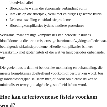
bloedvloei aflei
Bloedklonte wat in die abnormale verbinding vorm
Infeksie op die fistelplek, veral met chirurgies geskepte fistels
Ledemaatswelling en sirkulasieprobleme
Bloedingkomplikasies tydens mediese prosedures
Seldzame, maar ernstige komplikasies kan beroerte insluit as
bloedklonte na die brein reis, ernstige hartritme-afwykings of ledemaat-
bedreigende sirkulasieprobleme. Hierdie komplikasies is meer
waarskynlik met groter fistels of dié wat vir lang periodes onbehandel
bly.
Die goeie nuus is dat met behoorlike monitering en behandeling, die
meeste komplikasies doeltreffend voorkom of bestuur kan word. Jou
gesondheidsorgspan sal saam met jou werk om hierdie risiko's te
minimaliseer terwyl jou algehele gesondheid behou word.
Hoe kan arterioveneuse fistels voorkom
word?