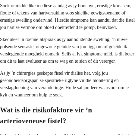
Soek onmiddellike mediese aandag as jy bors pyn, ernstige kortasem,
floute of tekens van hartversaking soos skielike gewigstoename of
ernstige swelling ondervind. Hierdie simptome kan aandui dat die fistel
jou hart se vermoë om bloed doeltreffend te pomp, beïnvloed.
Skeduleer ’n roetine-afspraak as jy aanhoudende swelling, ’n nuwe
polsende sensasie, ongewone geluide van jou liggaam of geleidelik
verslegtende moegheid opmerk. Selfs al lyk simptome mild, is dit beter
om dit te laat evalueer as om te wag en te sien of dit vererger.
As jy ’n chirurgies geskepte fistel vir dialise het, volg jou
gesondheidsorgspan se spesifieke riglyne vir die monitering en
verslagdoening van veranderinge. Hulle sal jou leer waarvoor om te
kyk en wanneer om hulp te soek.
Wat is die risikofaktore vir ’n
arterioveneuse fistel?