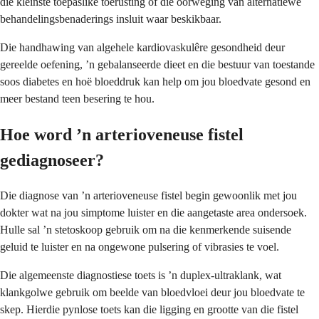
die kleinste toepaslike toerusting of die oorweging van alternatiewe
behandelingsbenaderings insluit waar beskikbaar.
Die handhawing van algehele kardiovaskulêre gesondheid deur
gereelde oefening, ’n gebalanseerde dieet en die bestuur van toestande
soos diabetes en hoë bloeddruk kan help om jou bloedvate gesond en
meer bestand teen besering te hou.
Hoe word ’n arterioveneuse fistel
gediagnoseer?
Die diagnose van ’n arterioveneuse fistel begin gewoonlik met jou
dokter wat na jou simptome luister en die aangetaste area ondersoek.
Hulle sal ’n stetoskoop gebruik om na die kenmerkende suisende
geluid te luister en na ongewone pulsering of vibrasies te voel.
Die algemeenste diagnostiese toets is ’n duplex-ultraklank, wat
klankgolwe gebruik om beelde van bloedvloei deur jou bloedvate te
skep. Hierdie pynlose toets kan die ligging en grootte van die fistel