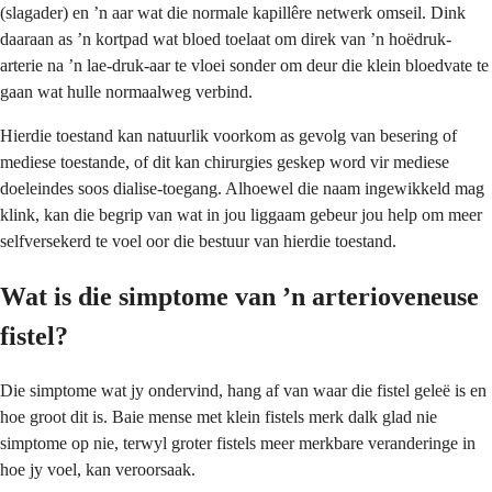
(slagader) en ’n aar wat die normale kapillêre netwerk omseil. Dink
daaraan as ’n kortpad wat bloed toelaat om direk van ’n hoëdruk-
arterie na ’n lae-druk-aar te vloei sonder om deur die klein bloedvate te
gaan wat hulle normaalweg verbind.
Hierdie toestand kan natuurlik voorkom as gevolg van besering of
mediese toestande, of dit kan chirurgies geskep word vir mediese
doeleindes soos dialise-toegang. Alhoewel die naam ingewikkeld mag
klink, kan die begrip van wat in jou liggaam gebeur jou help om meer
selfversekerd te voel oor die bestuur van hierdie toestand.
Wat is die simptome van ’n arterioveneuse
fistel?
Die simptome wat jy ondervind, hang af van waar die fistel geleë is en
hoe groot dit is. Baie mense met klein fistels merk dalk glad nie
simptome op nie, terwyl groter fistels meer merkbare veranderinge in
hoe jy voel, kan veroorsaak.