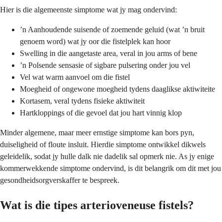
Hier is die algemeenste simptome wat jy mag ondervind:
’n Aanhoudende suisende of zoemende geluid (wat ’n bruit
genoem word) wat jy oor die fistelplek kan hoor
Swelling in die aangetaste area, veral in jou arms of bene
’n Polsende sensasie of sigbare pulsering onder jou vel
Vel wat warm aanvoel om die fistel
Moegheid of ongewone moegheid tydens daaglikse aktiwiteite
Kortasem, veral tydens fisieke aktiwiteit
Hartkloppings of die gevoel dat jou hart vinnig klop
Minder algemene, maar meer ernstige simptome kan bors pyn,
duiseligheid of floute insluit. Hierdie simptome ontwikkel dikwels
geleidelik, sodat jy hulle dalk nie dadelik sal opmerk nie. As jy enige
kommerwekkende simptome ondervind, is dit belangrik om dit met jou
gesondheidsorgverskaffer te bespreek.
Wat is die tipes arterioveneuse fistels?