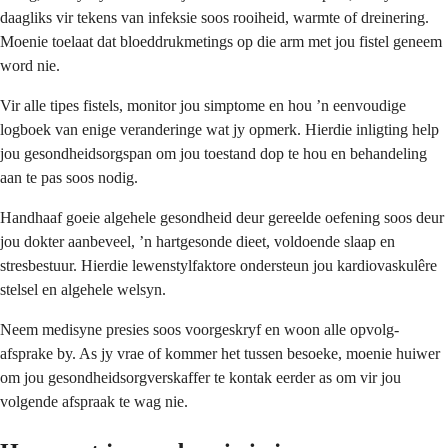
daagliks vir tekens van infeksie soos rooiheid, warmte of dreinering.
Moenie toelaat dat bloeddrukmetings op die arm met jou fistel geneem
word nie.
Vir alle tipes fistels, monitor jou simptome en hou ’n eenvoudige
logboek van enige veranderinge wat jy opmerk. Hierdie inligting help
jou gesondheidsorgspan om jou toestand dop te hou en behandeling
aan te pas soos nodig.
Handhaaf goeie algehele gesondheid deur gereelde oefening soos deur
jou dokter aanbeveel, ’n hartgesonde dieet, voldoende slaap en
stresbestuur. Hierdie lewenstylfaktore ondersteun jou kardiovaskulêre
stelsel en algehele welsyn.
Neem medisyne presies soos voorgeskryf en woon alle opvolg-
afsprake by. As jy vrae of kommer het tussen besoeke, moenie huiwer
om jou gesondheidsorgverskaffer te kontak eerder as om vir jou
volgende afspraak te wag nie.