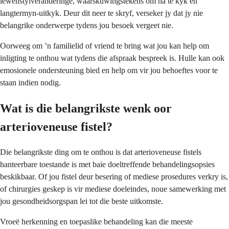
lewenstylveranderinge, waarskuwingstekens om na te kyk en
langtermyn-uitkyk. Deur dit neer te skryf, verseker jy dat jy nie
belangrike onderwerpe tydens jou besoek vergeet nie.
Oorweeg om ’n familielid of vriend te bring wat jou kan help om
inligting te onthou wat tydens die afspraak bespreek is. Hulle kan ook
emosionele ondersteuning bied en help om vir jou behoeftes voor te
staan indien nodig.
Wat is die belangrikste wenk oor
arterioveneuse fistel?
Die belangrikste ding om te onthou is dat arterioveneuse fistels
hanteerbare toestande is met baie doeltreffende behandelingsopsies
beskikbaar. Of jou fistel deur besering of mediese prosedures verkry is,
of chirurgies geskep is vir mediese doeleindes, noue samewerking met
jou gesondheidsorgspan lei tot die beste uitkomste.
Vroeë herkenning en toepaslike behandeling kan die meeste