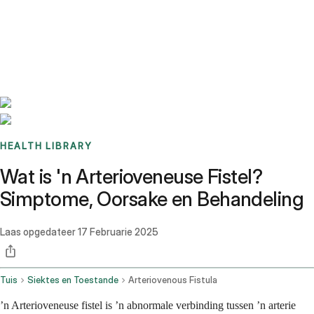
Benchmarks
Stories
FAQ
Sign up / Log in
HEALTH LIBRARY
Wat is 'n Arterioveneuse Fistel?
Simptome, Oorsake en Behandeling
Laas opgedateer
17 Februarie 2025
Tuis
Siektes en Toestande
Arteriovenous Fistula
’n Arterioveneuse fistel is ’n abnormale verbinding tussen ’n arterie