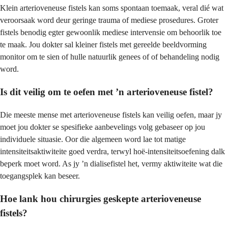
Klein arterioveneuse fistels kan soms spontaan toemaak, veral dié wat
veroorsaak word deur geringe trauma of mediese prosedures. Groter
fistels benodig egter gewoonlik mediese intervensie om behoorlik toe
te maak. Jou dokter sal kleiner fistels met gereelde beeldvorming
monitor om te sien of hulle natuurlik genees of of behandeling nodig
word.
Is dit veilig om te oefen met ’n arterioveneuse fistel?
Die meeste mense met arterioveneuse fistels kan veilig oefen, maar jy
moet jou dokter se spesifieke aanbevelings volg gebaseer op jou
individuele situasie. Oor die algemeen word lae tot matige
intensiteitsaktiwiteite goed verdra, terwyl hoë-intensiteitsoefening dalk
beperk moet word. As jy ’n dialisefistel het, vermy aktiwiteite wat die
toegangsplek kan beseer.
Hoe lank hou chirurgies geskepte arterioveneuse
fistels?