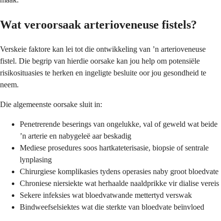
Wat veroorsaak arterioveneuse fistels?
Verskeie faktore kan lei tot die ontwikkeling van ’n arterioveneuse
fistel. Die begrip van hierdie oorsake kan jou help om potensiële
risikosituasies te herken en ingeligte besluite oor jou gesondheid te
neem.
Die algemeenste oorsake sluit in:
Penetrerende beserings van ongelukke, val of geweld wat beide
’n arterie en nabygeleë aar beskadig
Mediese prosedures soos hartkateterisasie, biopsie of sentrale
lynplasing
Chirurgiese komplikasies tydens operasies naby groot bloedvate
Chroniese niersiekte wat herhaalde naaldprikke vir dialise vereis
Sekere infeksies wat bloedvatwande mettertyd verswak
Bindweefselsiektes wat die sterkte van bloedvate beïnvloed