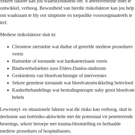
Sekere faktore kan jou waarskynlikheid om ’n arterioveneuse fistel te
ontwikkel, verhoog. Bewustheid van hierdie risikofaktore kan jou help
om waaksaam te bly oor simptome en toepaslike voorsorgmaatreëls te
tref.
Mediese risikofaktore sluit in:
Chroniese niersiekte wat dialise of gereelde mediese prosedures
vereis
Hartsiekte of toestande wat hartkateterisasie vereis
Bindweefselsiektes soos Ehlers-Danlos-sindroom
Geskiedenis van bloedvatchirurgie of intervensies
Sekere genetiese toestande wat bloedvatontwikkeling beïnvloed
Kankerbehandelings wat bestralingsterapie naby groot bloedvate
behels
Lewenstyl- en situasionele faktore wat die risiko kan verhoog, sluit in
deelname aan hoërisiko-aktiwiteite met die potensiaal vir penetrerende
beserings, sekere beroepe met trauma-blootstelling en herhaalde
mediese prosedures of hospitalisasies.