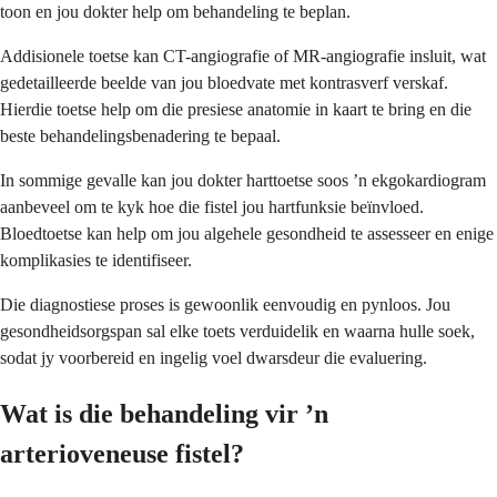
toon en jou dokter help om behandeling te beplan.
Addisionele toetse kan CT-angiografie of MR-angiografie insluit, wat
gedetailleerde beelde van jou bloedvate met kontrasverf verskaf.
Hierdie toetse help om die presiese anatomie in kaart te bring en die
beste behandelingsbenadering te bepaal.
In sommige gevalle kan jou dokter harttoetse soos ’n ekgokardiogram
aanbeveel om te kyk hoe die fistel jou hartfunksie beïnvloed.
Bloedtoetse kan help om jou algehele gesondheid te assesseer en enige
komplikasies te identifiseer.
Die diagnostiese proses is gewoonlik eenvoudig en pynloos. Jou
gesondheidsorgspan sal elke toets verduidelik en waarna hulle soek,
sodat jy voorbereid en ingelig voel dwarsdeur die evaluering.
Wat is die behandeling vir ’n
arterioveneuse fistel?