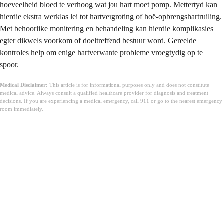
hoeveelheid bloed te verhoog wat jou hart moet pomp. Mettertyd kan
hierdie ekstra werklas lei tot hartvergroting of hoë-opbrengshartruiling.
Met behoorlike monitering en behandeling kan hierdie komplikasies
egter dikwels voorkom of doeltreffend bestuur word. Gereelde
kontroles help om enige hartverwante probleme vroegtydig op te
spoor.
Medical Disclaimer:
This article is for informational purposes only and does not constitute
medical advice. Always consult a qualified healthcare provider for diagnosis and treatment
decisions. If you are experiencing a medical emergency, call 911 or go to the nearest emergency
room immediately.