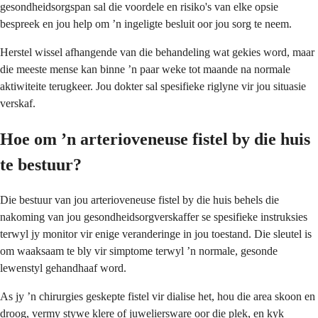
gesondheidsorgspan sal die voordele en risiko's van elke opsie
bespreek en jou help om ’n ingeligte besluit oor jou sorg te neem.
Herstel wissel afhangende van die behandeling wat gekies word, maar
die meeste mense kan binne ’n paar weke tot maande na normale
aktiwiteite terugkeer. Jou dokter sal spesifieke riglyne vir jou situasie
verskaf.
Hoe om ’n arterioveneuse fistel by die huis
te bestuur?
Die bestuur van jou arterioveneuse fistel by die huis behels die
nakoming van jou gesondheidsorgverskaffer se spesifieke instruksies
terwyl jy monitor vir enige veranderinge in jou toestand. Die sleutel is
om waaksaam te bly vir simptome terwyl ’n normale, gesonde
lewenstyl gehandhaaf word.
As jy ’n chirurgies geskepte fistel vir dialise het, hou die area skoon en
droog, vermy stywe klere of juweliersware oor die plek, en kyk