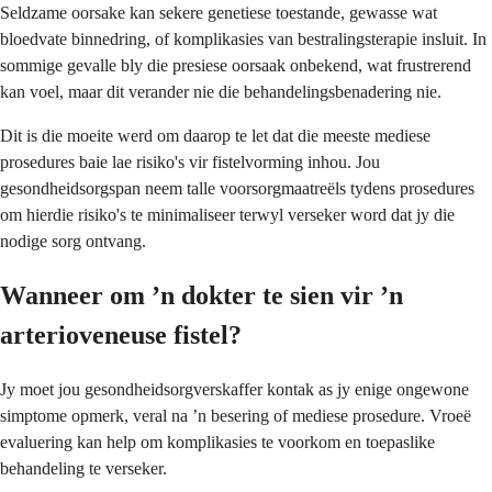
Seldzame oorsake kan sekere genetiese toestande, gewasse wat
bloedvate binnedring, of komplikasies van bestralingsterapie insluit. In
sommige gevalle bly die presiese oorsaak onbekend, wat frustrerend
kan voel, maar dit verander nie die behandelingsbenadering nie.
Dit is die moeite werd om daarop te let dat die meeste mediese
prosedures baie lae risiko's vir fistelvorming inhou. Jou
gesondheidsorgspan neem talle voorsorgmaatreëls tydens prosedures
om hierdie risiko's te minimaliseer terwyl verseker word dat jy die
nodige sorg ontvang.
Wanneer om ’n dokter te sien vir ’n
arterioveneuse fistel?
Jy moet jou gesondheidsorgverskaffer kontak as jy enige ongewone
simptome opmerk, veral na ’n besering of mediese prosedure. Vroeë
evaluering kan help om komplikasies te voorkom en toepaslike
behandeling te verseker.