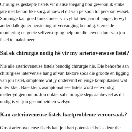
Chirurgies geskepte fistels vir dialise-toegang hou gewoonlik etlike
jare met behoorlike sorg, alhoewel dit van persoon tot persoon wissel.
Sommige kan goed funksioneer vir vyf tot tien jaar of langer, terwyl
ander dalk gouer hersiening of vervanging benodig. Gereelde
monitering en goeie selfversorging help om die lewensduur van jou
fistel te maksimeer.
Sal ek chirurgie nodig hê vir my arterioveneuse fistel?
Nie alle arterioveneuse fistels benodig chirurgie nie. Die behoefte aan
chirurgiese intervensie hang af van faktore soos die grootte en ligging
van jou fistel, simptome wat jy ondervind en enige komplikasies wat
ontwikkel. Baie klein, asimptomatiese fistels word eenvoudig
mettertyd gemonitor. Jou dokter sal chirurgie slegs aanbeveel as dit
nodig is vir jou gesondheid en welsyn.
Kan arterioveneuse fistels hartprobleme veroorsaak?
Groot arterioveneuse fistels kan jou hart potensieel belas deur die