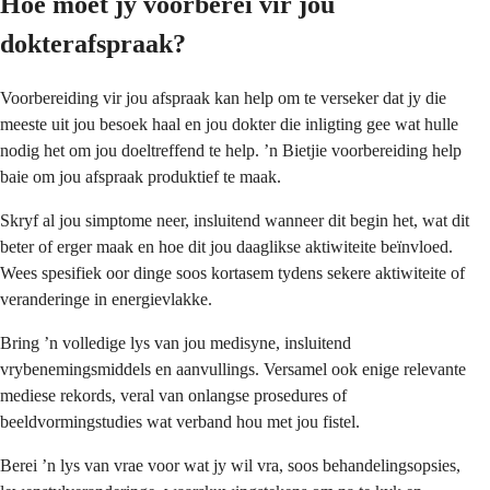
Hoe moet jy voorberei vir jou
dokterafspraak?
Voorbereiding vir jou afspraak kan help om te verseker dat jy die
meeste uit jou besoek haal en jou dokter die inligting gee wat hulle
nodig het om jou doeltreffend te help. ’n Bietjie voorbereiding help
baie om jou afspraak produktief te maak.
Skryf al jou simptome neer, insluitend wanneer dit begin het, wat dit
beter of erger maak en hoe dit jou daaglikse aktiwiteite beïnvloed.
Wees spesifiek oor dinge soos kortasem tydens sekere aktiwiteite of
veranderinge in energievlakke.
Bring ’n volledige lys van jou medisyne, insluitend
vrybenemingsmiddels en aanvullings. Versamel ook enige relevante
mediese rekords, veral van onlangse prosedures of
beeldvormingstudies wat verband hou met jou fistel.
Berei ’n lys van vrae voor wat jy wil vra, soos behandelingsopsies,