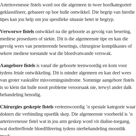
Arterioveneuse fistels word oor die algemeen in twee hoofkategorieë
geklassifiseer, gebaseer op hoe hulle ontwikkel. Die begrip van hierdie
tipes kan jou help om jou spesifieke situasie beter te begryp.
Verworwe fistels
ontwikkel na die geboorte as gevolg van besering,
mediese prosedures of siekte. Dit is die algemeenste tipe en kan die
gevolg wees van penetrerende beserings, chirurgiese komplikasies of
sekere mediese toestande wat die bloedvatwande verswak.
Aangebore fistels
is vanaf die geboorte teenwoordig en kom voor
tydens fetale ontwikkeling. Dit is minder algemeen en kan deel wees
van groter vaskulêre misvormingsindrome. Sommige aangebore fistels
is so klein dat hulle nooit probleme veroorsaak nie, terwyl ander dalk
behandeling benodig.
Chirurgies geskepte fistels
verteenwoordig ’n spesiale kategorie waar
dokters die verbinding opsetlik skep. Die algemeenste voorbeeld is ’n
arterioveneuse fistel wat in jou arm geskep word vir dialise-toegang,
wat doeltreffende bloedfiltrering tydens nierbehandeling moontlik
maak.