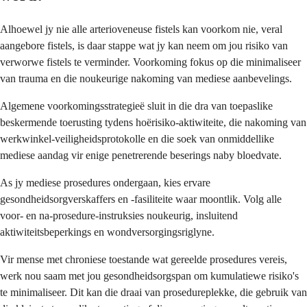
Alhoewel jy nie alle arterioveneuse fistels kan voorkom nie, veral
aangebore fistels, is daar stappe wat jy kan neem om jou risiko van
verworwe fistels te verminder. Voorkoming fokus op die minimaliseer
van trauma en die noukeurige nakoming van mediese aanbevelings.
Algemene voorkomingsstrategieë sluit in die dra van toepaslike
beskermende toerusting tydens hoërisiko-aktiwiteite, die nakoming van
werkwinkel-veiligheidsprotokolle en die soek van onmiddellike
mediese aandag vir enige penetrerende beserings naby bloedvate.
As jy mediese prosedures ondergaan, kies ervare
gesondheidsorgverskaffers en -fasiliteite waar moontlik. Volg alle
voor- en na-prosedure-instruksies noukeurig, insluitend
aktiwiteitsbeperkings en wondversorgingsriglyne.
Vir mense met chroniese toestande wat gereelde prosedures vereis,
werk nou saam met jou gesondheidsorgspan om kumulatiewe risiko's
te minimaliseer. Dit kan die draai van prosedureplekke, die gebruik van