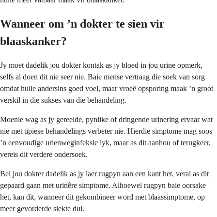
Wanneer om ’n dokter te sien vir
blaaskanker?
Jy moet dadelik jou dokter kontak as jy bloed in jou urine opmerk,
selfs al doen dit nie seer nie. Baie mense vertraag die soek van sorg
omdat hulle andersins goed voel, maar vroeë opsporing maak ’n groot
verskil in die sukses van die behandeling.
Moenie wag as jy gereelde, pynlike of dringende urinering ervaar wat
nie met tipiese behandelings verbeter nie. Hierdie simptome mag soos
’n eenvoudige urienweginfeksie lyk, maar as dit aanhou of terugkeer,
vereis dit verdere ondersoek.
Bel jou dokter dadelik as jy laer rugpyn aan een kant het, veral as dit
gepaard gaan met urinêre simptome. Alhoewel rugpyn baie oorsake
het, kan dit, wanneer dit gekombineer word met blaassimptome, op
meer gevorderde siekte dui.