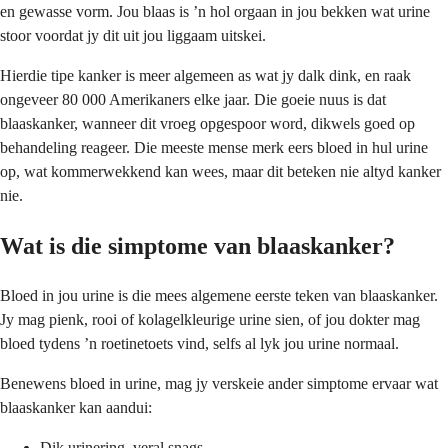
en gewasse vorm. Jou blaas is ’n hol orgaan in jou bekken wat urine
stoor voordat jy dit uit jou liggaam uitskei.
Hierdie tipe kanker is meer algemeen as wat jy dalk dink, en raak
ongeveer 80 000 Amerikaners elke jaar. Die goeie nuus is dat
blaaskanker, wanneer dit vroeg opgespoor word, dikwels goed op
behandeling reageer. Die meeste mense merk eers bloed in hul urine
op, wat kommerwekkend kan wees, maar dit beteken nie altyd kanker
nie.
Wat is die simptome van blaaskanker?
Bloed in jou urine is die mees algemene eerste teken van blaaskanker.
Jy mag pienk, rooi of kolagelkleurige urine sien, of jou dokter mag
bloed tydens ’n roetinetoets vind, selfs al lyk jou urine normaal.
Benewens bloed in urine, mag jy verskeie ander simptome ervaar wat
blaaskanker kan aandui:
Dik urinering, veral snags