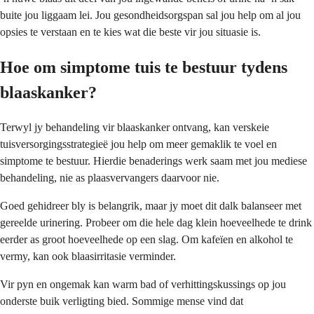
buite jou liggaam lei. Jou gesondheidsorgspan sal jou help om al jou
opsies te verstaan en te kies wat die beste vir jou situasie is.
Hoe om simptome tuis te bestuur tydens
blaaskanker?
Terwyl jy behandeling vir blaaskanker ontvang, kan verskeie
tuisversorgingsstrategieë jou help om meer gemaklik te voel en
simptome te bestuur. Hierdie benaderings werk saam met jou mediese
behandeling, nie as plaasvervangers daarvoor nie.
Goed gehidreer bly is belangrik, maar jy moet dit dalk balanseer met
gereelde urinering. Probeer om die hele dag klein hoeveelhede te drink
eerder as groot hoeveelhede op een slag. Om kafeïen en alkohol te
vermy, kan ook blaasirritasie verminder.
Vir pyn en ongemak kan warm bad of verhittingskussings op jou
onderste buik verligting bied. Sommige mense vind dat