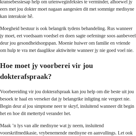
kransebessiesap help om urienweginfeksies te verminder, alhoewel jy
eers met jou dokter moet nagaan aangesien dit met sommige medisyne
kan interaksie hê.
Moegheid bestuur is ook belangrik tydens behandeling. Rus wanneer
jy moet, eet voedsaam voedsel en doen sagte oefeninge soos aanbeveel
deur jou gesondheidsorgspan. Moenie huiwer om familie en vriende
om hulp te vra met daaglikse aktiwiteite wanneer jy nie goed voel nie.
Hoe moet jy voorberei vir jou
dokterafspraak?
Voorbereiding vir jou dokterafspraak kan jou help om die beste uit jou
besoek te haal en verseker dat jy belangrike inligting nie vergeet nie.
Begin deur al jou simptome neer te skryf, insluitend wanneer dit begin
het en hoe dit mettertyd verander het.
Maak ’n lys van alle medisyne wat jy neem, insluitend
voorskrifmedikasie, vrybenemende medisyne en aanvullings. Let ook