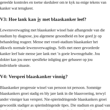
gereelde kontroles en toetse skeduleer om te kyk na enige tekens van
kanker wat terugkeer.
V3: Hoe lank kan jy met blaaskanker leef?
Lewensverwagting met blaaskanker wissel baie afhangende van die
stadium by diagnose, jou algemene gesondheid en hoe goed jy op
behandeling reageer. Mense met vroeë-stadium blaaskanker het
dikwels normale lewensverwagtings. Selfs met meer gevorderde
kanker leef baie mense jare lank met ’n goeie lewensgehalte. Jou
dokter kan jou meer spesifieke inligting gee gebaseer op jou
individuele situasie.
V4: Versprei blaaskanker vinnig?
Blaaskanker progressie wissel van persoon tot persoon. Sommige
blaaskankers groei stadig en bly jare lank in die blaasvoering, terwyl
ander vinniger kan versprei. Nie-spierindringende blaaskankers groei
gewoonlik stadiger as spierindringende tipes. Die stadium en graad van