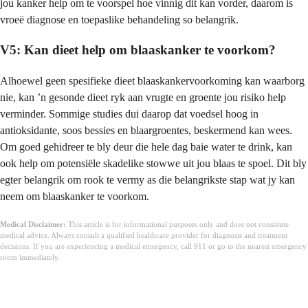
jou kanker help om te voorspel hoe vinnig dit kan vorder, daarom is
vroeë diagnose en toepaslike behandeling so belangrik.
V5: Kan dieet help om blaaskanker te voorkom?
Alhoewel geen spesifieke dieet blaaskankervoorkoming kan waarborg
nie, kan ’n gesonde dieet ryk aan vrugte en groente jou risiko help
verminder. Sommige studies dui daarop dat voedsel hoog in
antioksidante, soos bessies en blaargroentes, beskermend kan wees.
Om goed gehidreer te bly deur die hele dag baie water te drink, kan
ook help om potensiële skadelike stowwe uit jou blaas te spoel. Dit bly
egter belangrik om rook te vermy as die belangrikste stap wat jy kan
neem om blaaskanker te voorkom.
Medical Disclaimer:
This article is for informational purposes only and does not constitute
medical advice. Always consult a qualified healthcare provider for diagnosis and treatment
decisions. If you are experiencing a medical emergency, call 911 or go to the nearest emergency
room immediately.