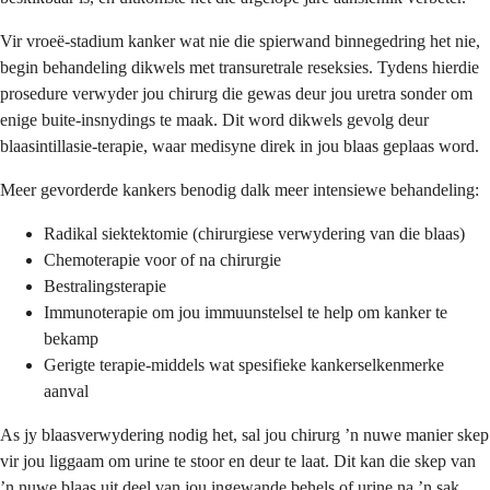
Vir vroeë-stadium kanker wat nie die spierwand binnegedring het nie,
begin behandeling dikwels met transuretrale reseksies. Tydens hierdie
prosedure verwyder jou chirurg die gewas deur jou uretra sonder om
enige buite-insnydings te maak. Dit word dikwels gevolg deur
blaasintillasie-terapie, waar medisyne direk in jou blaas geplaas word.
Meer gevorderde kankers benodig dalk meer intensiewe behandeling:
Radikal siektektomie (chirurgiese verwydering van die blaas)
Chemoterapie voor of na chirurgie
Bestralingsterapie
Immunoterapie om jou immuunstelsel te help om kanker te
bekamp
Gerigte terapie-middels wat spesifieke kankerselkenmerke
aanval
As jy blaasverwydering nodig het, sal jou chirurg ’n nuwe manier skep
vir jou liggaam om urine te stoor en deur te laat. Dit kan die skep van
’n nuwe blaas uit deel van jou ingewande behels of urine na ’n sak