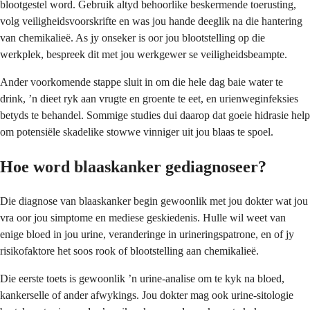
blootgestel word. Gebruik altyd behoorlike beskermende toerusting,
volg veiligheidsvoorskrifte en was jou hande deeglik na die hantering
van chemikalieë. As jy onseker is oor jou blootstelling op die
werkplek, bespreek dit met jou werkgewer se veiligheidsbeampte.
Ander voorkomende stappe sluit in om die hele dag baie water te
drink, ’n dieet ryk aan vrugte en groente te eet, en urienweginfeksies
betyds te behandel. Sommige studies dui daarop dat goeie hidrasie help
om potensiële skadelike stowwe vinniger uit jou blaas te spoel.
Hoe word blaaskanker gediagnoseer?
Die diagnose van blaaskanker begin gewoonlik met jou dokter wat jou
vra oor jou simptome en mediese geskiedenis. Hulle wil weet van
enige bloed in jou urine, veranderinge in urineringspatrone, en of jy
risikofaktore het soos rook of blootstelling aan chemikalieë.
Die eerste toets is gewoonlik ’n urine-analise om te kyk na bloed,
kankerselle of ander afwykings. Jou dokter mag ook urine-sitologie