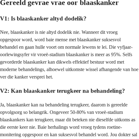
Gereeld gevrae vrae oor blaaskanker
V1: Is blaaskanker altyd dodelik?
Nee, blaaskanker is nie altyd dodelik nie. Wanneer dit vroeg
opgespoor word, word baie mense met blaaskanker suksesvol
behandel en gaan hulle voort om normale lewens te lei. Die vyfjaar-
oorlewingsyfer vir vroeë-stadium blaaskanker is meer as 95%. Selfs
gevorderde blaaskanker kan dikwels effektief bestuur word met
moderne behandelings, alhoewel uitkomste wissel afhangende van hoe
ver die kanker versprei het.
V2: Kan blaaskanker terugkeer na behandeling?
Ja, blaaskanker kan na behandeling terugkeer, daarom is gereelde
opvolgsorg so belangrik. Ongeveer 50-80% van vroeë-stadium
blaaskankers kan terugkeer, maar dit beteken nie dieselfde uitkoms as
die eerste keer nie. Baie herhalings word vroeg tydens roetine-
monitering opgespoor en kan suksesvol behandel word. Jou dokter sal