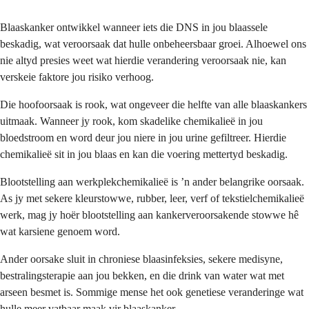
Blaaskanker ontwikkel wanneer iets die DNS in jou blaassele
beskadig, wat veroorsaak dat hulle onbeheersbaar groei. Alhoewel ons
nie altyd presies weet wat hierdie verandering veroorsaak nie, kan
verskeie faktore jou risiko verhoog.
Die hoofoorsaak is rook, wat ongeveer die helfte van alle blaaskankers
uitmaak. Wanneer jy rook, kom skadelike chemikalieë in jou
bloedstroom en word deur jou niere in jou urine gefiltreer. Hierdie
chemikalieë sit in jou blaas en kan die voering mettertyd beskadig.
Blootstelling aan werkplekchemikalieë is ’n ander belangrike oorsaak.
As jy met sekere kleurstowwe, rubber, leer, verf of tekstielchemikalieë
werk, mag jy hoër blootstelling aan kankerveroorsakende stowwe hê
wat karsiene genoem word.
Ander oorsake sluit in chroniese blaasinfeksies, sekere medisyne,
bestralingsterapie aan jou bekken, en die drink van water wat met
arseen besmet is. Sommige mense het ook genetiese veranderinge wat
hulle meer vatbaar maak vir blaaskanker.