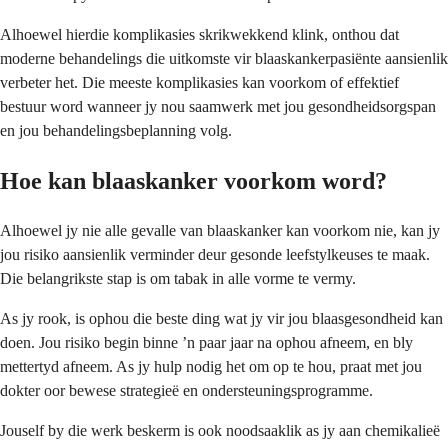
Alhoewel hierdie komplikasies skrikwekkend klink, onthou dat
moderne behandelings die uitkomste vir blaaskankerpasiënte aansienlik
verbeter het. Die meeste komplikasies kan voorkom of effektief
bestuur word wanneer jy nou saamwerk met jou gesondheidsorgspan
en jou behandelingsbeplanning volg.
Hoe kan blaaskanker voorkom word?
Alhoewel jy nie alle gevalle van blaaskanker kan voorkom nie, kan jy
jou risiko aansienlik verminder deur gesonde leefstylkeuses te maak.
Die belangrikste stap is om tabak in alle vorme te vermy.
As jy rook, is ophou die beste ding wat jy vir jou blaasgesondheid kan
doen. Jou risiko begin binne ’n paar jaar na ophou afneem, en bly
mettertyd afneem. As jy hulp nodig het om op te hou, praat met jou
dokter oor bewese strategieë en ondersteuningsprogramme.
Jouself by die werk beskerm is ook noodsaaklik as jy aan chemikalieë