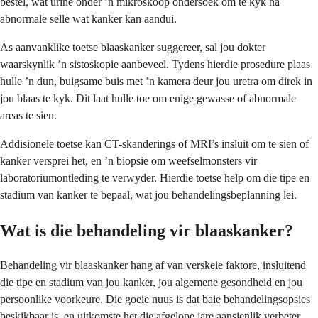
bestel, wat urine onder ’n mikroskoop ondersoek om te kyk na
abnormale selle wat kanker kan aandui.
As aanvanklike toetse blaaskanker suggereer, sal jou dokter
waarskynlik ’n sistoskopie aanbeveel. Tydens hierdie prosedure plaas
hulle ’n dun, buigsame buis met ’n kamera deur jou uretra om direk in
jou blaas te kyk. Dit laat hulle toe om enige gewasse of abnormale
areas te sien.
Addisionele toetse kan CT-skanderings of MRI’s insluit om te sien of
kanker versprei het, en ’n biopsie om weefselmonsters vir
laboratoriumontleding te verwyder. Hierdie toetse help om die tipe en
stadium van kanker te bepaal, wat jou behandelingsbeplanning lei.
Wat is die behandeling vir blaaskanker?
Behandeling vir blaaskanker hang af van verskeie faktore, insluitend
die tipe en stadium van jou kanker, jou algemene gesondheid en jou
persoonlike voorkeure. Die goeie nuus is dat baie behandelingsopsies
beskikbaar is, en uitkomste het die afgelope jare aansienlik verbeter.