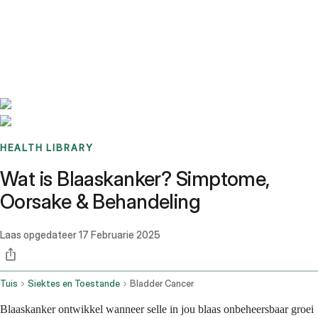
Benchmarks
Stories
FAQ
Sign up / Log in
HEALTH LIBRARY
Wat is Blaaskanker? Simptome,
Oorsake & Behandeling
Laas opgedateer
17 Februarie 2025
Tuis
Siektes en Toestande
Bladder Cancer
Blaaskanker ontwikkel wanneer selle in jou blaas onbeheersbaar groei