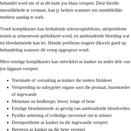
behandel word nie of as dit buite jou blaas versprei. Deur hierdie
moontlikhede te verstaan, kan jy herken wanneer om onmiddellike
mediese aandag te soek.
Vroeë komplikasies kan herhalende urienweginfeksies, nierprobleme
insluit as urinestroom geblokkeer word, en aanhoudende bloeding wat
tot bloedarmoede kan lei. Hierdie probleme reageer dikwels goed op
behandeling wanneer dit vroeg opgespoor word.
Meer ernstige komplikasies kan ontwikkel as kanker na ander dele van
jou liggaam versprei:
Nierskade of -versaking as kanker die ureters blokkeer
Verspreiding na nabygeleë organe soos die prostaat, baarmoeder
of ingewande
Metastase na limfknope, lewer, longe of bene
Ernstige bloedarmoede as gevolg van aanhoudende bloedverlies
Pynlike urinering of volledige onvermoë om te urineer
Dermprobleme as kanker na die ingewande versprei
Beenpyn as kanker na die bene versprei