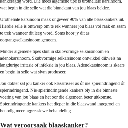
kankeragtig word. Die mees algemene tipe is urotheliale karsinoom,
wat begin in die selle wat die binnekant van jou blaas beklee.
Urotheliale karsinoom maak ongeveer 90% van alle blaaskankers uit.
Hierdie selle is ontwerp om te rek wanneer jou blaas vol raak en saam
te trek wanneer dit leeg word. Soms hoor jy dit as
oorgangsselkarsinoom genoem.
Minder algemene tipes sluit in skubvormige selkarsinoom en
adenokarsinoom. Skubvormige selkarsinoom ontwikkel dikwels na
langdurige irritasie of infeksie in jou blaas. Adenokarsinoom is skaars
en begin in selle wat slym produseer.
Jou dokter sal jou kanker ook klassifiseer as óf nie-spierindringend óf
spierindringend. Nie-spierindringende kankers bly in die binneste
voering van jou blaas en het oor die algemeen beter uitkomste.
Spierindringende kankers het dieper in die blaaswand ingegroei en
benodig meer aggressiewe behandeling.
Wat veroorsaak blaaskanker?