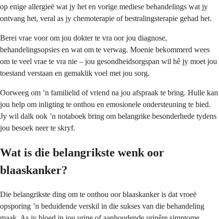
op enige allergieë wat jy het en vorige mediese behandelings wat jy
ontvang het, veral as jy chemoterapie of bestralingsterapie gehad het.
Berei vrae voor om jou dokter te vra oor jou diagnose,
behandelingsopsies en wat om te verwag. Moenie bekommerd wees
om te veel vrae te vra nie – jou gesondheidsorgspan wil hê jy moet jou
toestand verstaan en gemaklik voel met jou sorg.
Oorweeg om ’n familielid of vriend na jou afspraak te bring. Hulle kan
jou help om inligting te onthou en emosionele ondersteuning te bied.
Jy wil dalk ook ’n notaboek bring om belangrike besonderhede tydens
jou besoek neer te skryf.
Wat is die belangrikste wenk oor
blaaskanker?
Die belangrikste ding om te onthou oor blaaskanker is dat vroeë
opsporing ’n beduidende verskil in die sukses van die behandeling
maak. As jy bloed in jou urine of aanhoudende urinêre simptome