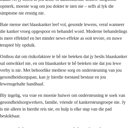
opmerk, moenie wag om jou dokter te sien nie – selfs al lyk die
simptome nie ernstig nie.
Baie mense met blaaskanker leef vol, gesonde lewens, veral wanneer
die kanker vroeg opgespoor en behandel word. Moderne behandelings
is meer effektief en het minder newe-effekte as ooit tevore, en nuwe
terapieë bly opduik.
Onthou dat om risikofaktore te hê nie beteken dat jy beslis blaaskanker
sal ontwikkel nie, en om blaaskanker te hê beteken nie dat jou lewe
verby is nie. Met behoorlike mediese sorg en ondersteuning van jou
gesondheidsorgspan, kan jy hierdie toestand bestuur en jou
lewensgehalte handhaaf.
Bly ingelig, vra vrae en moenie huiwer om ondersteuning te soek van
gesondheidsorgwerkers, familie, vriende of kankersteungroepe nie. Jy
is nie alleen in hierdie reis nie, en hulp is elke stap van die pad
beskikbaar.