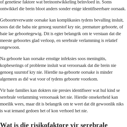
of genetiese faktore wat breinontwikkeling beïnvloed in. Soms
ontwikkel die brein bloot anders sonder enige identifiseerbare oorsaak.
Geboorteverwante oorsake kan komplikasies tydens bevalling insluit,
soos dat die baba nie genoeg suurstof kry nie, premature geboorte, of
baie lae geboortegewig. Dit is egter belangrik om te verstaan dat die
meeste geboortes glad verloop, en serebrale verlamming is relatief
ongewoon.
Na geboorte kan oorsake ernstige infeksies soos meningitis,
kopbeserings of probleme insluit wat veroorsaak dat die brein nie
genoeg suurstof kry nie. Hierdie na-geboorte oorsake is minder
algemeen as dié wat voor of tydens geboorte voorkom.
Vir baie families kan dokters nie presies identifiseer wat hul kind se
serebrale verlamming veroorsaak het nie. Hierdie onsekerheid kan
moeilik wees, maar dit is belangrik om te weet dat dit gewoonlik niks
is wat iemand gedoen het of kon verhoed het nie.
Wat is die risikofaktore vir serebrale