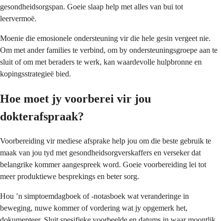
gesondheidsorgspan. Goeie slaap help met alles van bui tot
leervermoë.
Moenie die emosionele ondersteuning vir die hele gesin vergeet nie.
Om met ander families te verbind, om by ondersteuningsgroepe aan te
sluit of om met beraders te werk, kan waardevolle hulpbronne en
kopingsstrategieë bied.
Hoe moet jy voorberei vir jou
dokterafspraak?
Voorbereiding vir mediese afsprake help jou om die beste gebruik te
maak van jou tyd met gesondheidsorgverskaffers en verseker dat
belangrike kommer aangespreek word. Goeie voorbereiding lei tot
meer produktiewe besprekings en beter sorg.
Hou ’n simptoemdagboek of -notasboek wat veranderinge in
beweging, nuwe kommer of vordering wat jy opgemerk het,
dokumenteer. Sluit spesifieke voorbeelde en datums in waar moontlik.