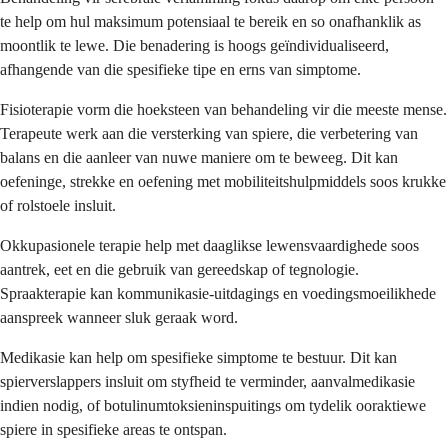
te help om hul maksimum potensiaal te bereik en so onafhanklik as
moontlik te lewe. Die benadering is hoogs geïndividualiseerd,
afhangende van die spesifieke tipe en erns van simptome.
Fisioterapie vorm die hoeksteen van behandeling vir die meeste mense.
Terapeute werk aan die versterking van spiere, die verbetering van
balans en die aanleer van nuwe maniere om te beweeg. Dit kan
oefeninge, strekke en oefening met mobiliteitshulpmiddels soos krukke
of rolstoele insluit.
Okkupasionele terapie help met daaglikse lewensvaardighede soos
aantrek, eet en die gebruik van gereedskap of tegnologie.
Spraakterapie kan kommunikasie-uitdagings en voedingsmoeilikhede
aanspreek wanneer sluk geraak word.
Medikasie kan help om spesifieke simptome te bestuur. Dit kan
spierverslappers insluit om styfheid te verminder, aanvalmedikasie
indien nodig, of botulinumtoksieninspuitings om tydelik ooraktiewe
spiere in spesifieke areas te ontspan.