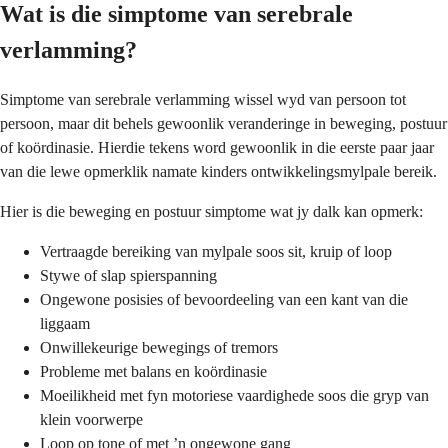
Wat is die simptome van serebrale
verlamming?
Simptome van serebrale verlamming wissel wyd van persoon tot
persoon, maar dit behels gewoonlik veranderinge in beweging, postuur
of koördinasie. Hierdie tekens word gewoonlik in die eerste paar jaar
van die lewe opmerklik namate kinders ontwikkelingsmylpale bereik.
Hier is die beweging en postuur simptome wat jy dalk kan opmerk:
Vertraagde bereiking van mylpale soos sit, kruip of loop
Stywe of slap spierspanning
Ongewone posisies of bevoordeeling van een kant van die
liggaam
Onwillekeurige bewegings of tremors
Probleme met balans en koördinasie
Moeilikheid met fyn motoriese vaardighede soos die gryp van
klein voorwerpe
Loop op tone of met ’n ongewone gang