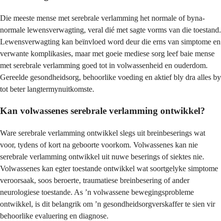
Die meeste mense met serebrale verlamming het normale of byna-
normale lewensverwagting, veral dié met sagte vorms van die toestand.
Lewensverwagting kan beïnvloed word deur die erns van simptome en
verwante komplikasies, maar met goeie mediese sorg leef baie mense
met serebrale verlamming goed tot in volwassenheid en ouderdom.
Gereelde gesondheidsorg, behoorlike voeding en aktief bly dra alles by
tot beter langtermynuitkomste.
Kan volwassenes serebrale verlamming ontwikkel?
Ware serebrale verlamming ontwikkel slegs uit breinbeserings wat
voor, tydens of kort na geboorte voorkom. Volwassenes kan nie
serebrale verlamming ontwikkel uit nuwe beserings of siektes nie.
Volwassenes kan egter toestande ontwikkel wat soortgelyke simptome
veroorsaak, soos beroerte, traumatiese breinbesering of ander
neurologiese toestande. As ’n volwassene bewegingsprobleme
ontwikkel, is dit belangrik om ’n gesondheidsorgverskaffer te sien vir
behoorlike evaluering en diagnose.