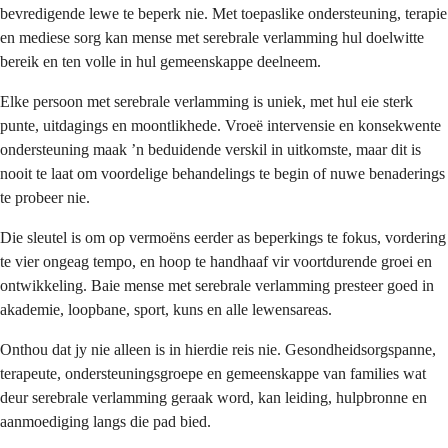
bevredigende lewe te beperk nie. Met toepaslike ondersteuning, terapie
en mediese sorg kan mense met serebrale verlamming hul doelwitte
bereik en ten volle in hul gemeenskappe deelneem.
Elke persoon met serebrale verlamming is uniek, met hul eie sterk
punte, uitdagings en moontlikhede. Vroeë intervensie en konsekwente
ondersteuning maak ’n beduidende verskil in uitkomste, maar dit is
nooit te laat om voordelige behandelings te begin of nuwe benaderings
te probeer nie.
Die sleutel is om op vermoëns eerder as beperkings te fokus, vordering
te vier ongeag tempo, en hoop te handhaaf vir voortdurende groei en
ontwikkeling. Baie mense met serebrale verlamming presteer goed in
akademie, loopbane, sport, kuns en alle lewensareas.
Onthou dat jy nie alleen is in hierdie reis nie. Gesondheidsorgspanne,
terapeute, ondersteuningsgroepe en gemeenskappe van families wat
deur serebrale verlamming geraak word, kan leiding, hulpbronne en
aanmoediging langs die pad bied.