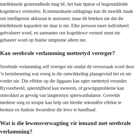
intellektuele gestremdhede mag hê, het baie tipiese of bogemiddelde
kognitiewe vermoëns. Kommunikasie-uitdagings kan dit moeilik maak
om intelligensie akkuraat te assesseer, maar dit beteken nie dat die
intellektuele kapasiteit nie daar is nie. Elke persoon moet individueel
geëvalueer word, en aannames oor kognitiewe vermoë moet nie
gebaseer word op fisieke simptome alleen nie.
Kan serebrale verlamming mettertyd vererger?
Serebrale verlamming self vererger nie omdat dit veroorsaak word deur
’n breinbesering wat vroeg in die ontwikkeling plaasgevind het en nie
vorder nie. Die effekte op die liggaam kan egter mettertyd verander.
Byvoorbeeld, spierstijfheid kan toeneem, of gewrigsprobleme kan
ontwikkel as gevolg van langtermyn spierwanbalanse. Gereelde
mediese sorg en terapie kan help om hierdie sekondêre effekte te
bestuur en funksie dwarsdeur die lewe te handhaaf.
Wat is die lewensverwagting vir iemand met serebrale
verlamming?