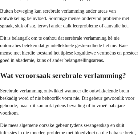
Buiten beweging kan serebrale verlamming ander areas van
ontwikkeling beïnvloed. Sommige mense ondervind probleme met
spraak, sluk of sig, terwyl ander dalk leerprobleme of aanvalle het.
Dit is belangrik om te onthou dat serebrale verlamming hê nie
outomaties beteken dat jy intellektuele gestremdhede het nie. Baie
mense met hierdie toestand het tipiese kognitiewe vermoëns en presteer
goed in akademie, kuns of ander belangstellingsareas.
Wat veroorsaak serebrale verlamming?
Serebrale verlamming ontwikkel wanneer die ontwikkelende brein
beskadig word of nie behoorlik vorm nie. Dit gebeur gewoonlik voor
geboorte, maar dit kan ook tydens bevalling of in vroeë babajare
voorkom.
Die mees algemene oorsake gebeur tydens swangerskap en sluit
infeksies in die moeder, probleme met bloedvloei na die baba se brein,