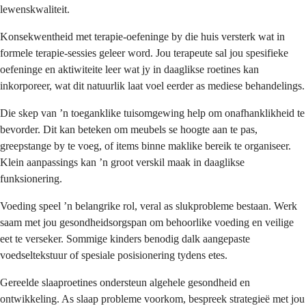
lewenskwaliteit.
Konsekwentheid met terapie-oefeninge by die huis versterk wat in
formele terapie-sessies geleer word. Jou terapeute sal jou spesifieke
oefeninge en aktiwiteite leer wat jy in daaglikse roetines kan
inkorporeer, wat dit natuurlik laat voel eerder as mediese behandelings.
Die skep van ’n toeganklike tuisomgewing help om onafhanklikheid te
bevorder. Dit kan beteken om meubels se hoogte aan te pas,
greepstange by te voeg, of items binne maklike bereik te organiseer.
Klein aanpassings kan ’n groot verskil maak in daaglikse
funksionering.
Voeding speel ’n belangrike rol, veral as slukprobleme bestaan. Werk
saam met jou gesondheidsorgspan om behoorlike voeding en veilige
eet te verseker. Sommige kinders benodig dalk aangepaste
voedseltekstuur of spesiale posisionering tydens etes.
Gereelde slaaproetines ondersteun algehele gesondheid en
ontwikkeling. As slaap probleme voorkom, bespreek strategieë met jou