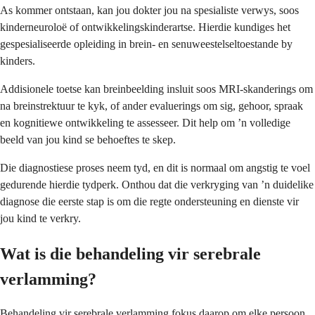
As kommer ontstaan, kan jou dokter jou na spesialiste verwys, soos
kinderneuroloë of ontwikkelingskinderartse. Hierdie kundiges het
gespesialiseerde opleiding in brein- en senuweestelseltoestande by
kinders.
Addisionele toetse kan breinbeelding insluit soos MRI-skanderings om
na breinstrektuur te kyk, of ander evaluerings om sig, gehoor, spraak
en kognitiewe ontwikkeling te assesseer. Dit help om ’n volledige
beeld van jou kind se behoeftes te skep.
Die diagnostiese proses neem tyd, en dit is normaal om angstig te voel
gedurende hierdie tydperk. Onthou dat die verkryging van ’n duidelike
diagnose die eerste stap is om die regte ondersteuning en dienste vir
jou kind te verkry.
Wat is die behandeling vir serebrale
verlamming?
Behandeling vir serebrale verlamming fokus daarop om elke persoon