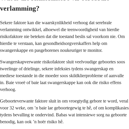
verlamming?
Sekere faktore kan die waarskynlikheid verhoog dat serebrale
verlamming ontwikkel, alhoewel die teenwoordigheid van hierdie
risikofaktore nie beteken dat die toestand beslis sal voorkom nie. Om
hierdie te verstaan, kan gesondheidsorgverskaffers help om
swangerskappe en pasgeborenes noukeuriger te monitor.
Swangerskapverwante risikofaktore sluit veelvoudige geboortes soos
tweelinge of drielinge, sekere infeksies tydens swangerskap en
mediese toestande in die moeder soos skildklierprobleme of aanvalle
in. Baie vroeë of baie laat swangerskappe kan ook die risiko effens
verhoog.
Geboorteverwante faktore sluit in om vroegtydig gebore te word, veral
voor 32 weke, om ’n baie lae geboortegewig te hê, of om komplikasies
tydens bevalling te ondervind. Babas wat intensiewe sorg na geboorte
benodig, kan ook ’n hoër risiko hê.