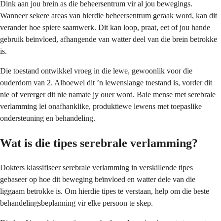
Dink aan jou brein as die beheersentrum vir al jou bewegings.
Wanneer sekere areas van hierdie beheersentrum geraak word, kan dit
verander hoe spiere saamwerk. Dit kan loop, praat, eet of jou hande
gebruik beïnvloed, afhangende van watter deel van die brein betrokke
is.
Die toestand ontwikkel vroeg in die lewe, gewoonlik voor die
ouderdom van 2. Alhoewel dit ’n lewenslange toestand is, vorder dit
nie of vererger dit nie namate jy ouer word. Baie mense met serebrale
verlamming lei onafhanklike, produktiewe lewens met toepaslike
ondersteuning en behandeling.
Wat is die tipes serebrale verlamming?
Dokters klassifiseer serebrale verlamming in verskillende tipes
gebaseer op hoe dit beweging beïnvloed en watter dele van die
liggaam betrokke is. Om hierdie tipes te verstaan, help om die beste
behandelingsbeplanning vir elke persoon te skep.