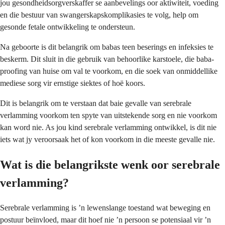
jou gesondheidsorgverskaffer se aanbevelings oor aktiwiteit, voeding
en die bestuur van swangerskapskomplikasies te volg, help om
gesonde fetale ontwikkeling te ondersteun.
Na geboorte is dit belangrik om babas teen beserings en infeksies te
beskerm. Dit sluit in die gebruik van behoorlike karstoele, die baba-
proofing van huise om val te voorkom, en die soek van onmiddellike
mediese sorg vir ernstige siektes of hoë koors.
Dit is belangrik om te verstaan dat baie gevalle van serebrale
verlamming voorkom ten spyte van uitstekende sorg en nie voorkom
kan word nie. As jou kind serebrale verlamming ontwikkel, is dit nie
iets wat jy veroorsaak het of kon voorkom in die meeste gevalle nie.
Wat is die belangrikste wenk oor serebrale
verlamming?
Serebrale verlamming is ’n lewenslange toestand wat beweging en
postuur beïnvloed, maar dit hoef nie ’n persoon se potensiaal vir ’n