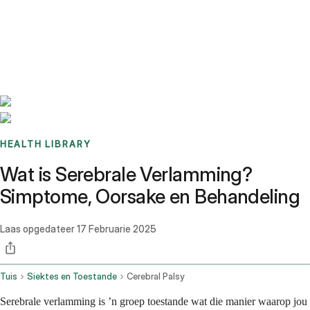
Benchmarks
Stories
FAQ
Sign up / Log in
HEALTH LIBRARY
Wat is Serebrale Verlamming?
Simptome, Oorsake en Behandeling
Laas opgedateer
17 Februarie 2025
Tuis
Siektes en Toestande
Cerebral Palsy
Serebrale verlamming is ’n groep toestande wat die manier waarop jou