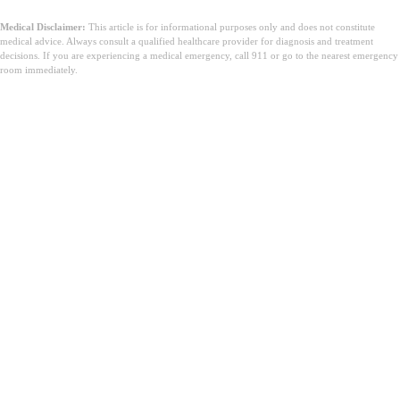
Medical Disclaimer:
This article is for informational purposes only and does not constitute
medical advice. Always consult a qualified healthcare provider for diagnosis and treatment
decisions. If you are experiencing a medical emergency, call 911 or go to the nearest emergency
room immediately.