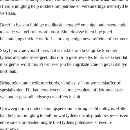
Hierdie inligting help dokters om patrone en veranderinge mettertyd te
verstaan.
Berei ’n lys van huidige medikasie, terapieë en enige ondersteunende
toestelle wat gebruik word, voor. Sluit dosisse in en hoe goed
behandelings blyk te werk. Let ook op enige newe-effekte of kommer.
Skryf jou vrae vooraf neer. Dit is maklik om belangrike kommer
tydens afsprake te vergeet, dus om ’n geskrewe lys te hê, verseker dat
niks gemis word nie. Prioritiseer jou belangrikste vrae in geval dat tyd
kort raak.
Bring relevante mediese rekords, veral as jy ’n nuwe verskaffer of
spesialis sien. Dit kan terapieverslae, toetsresultate of dokumentasie
van ander gesondheidsorgverskaffers insluit.
Oorweeg om ’n ondersteuningspersoon te bring as dit nuttig is. Hulle
kan help om inligting te onthou wat tydens die afspraak bespreek is en
emosionele ondersteuning te bied tydens potensieel stresvolle
gesprekke.