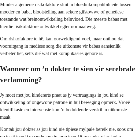
Minder algemene risikofaktore sluit in bloedinkompatibiliteite tussen
moeder en baba, blootstelling aan sekere gifstowwe of genetiese
toestande wat breinontwikkeling beïnvloed. Die meeste babas met
hierdie risikofaktore ontwikkel egter normaalweg.
Om risikofaktore te hê, kan oorweldigend voel, maar onthou dat
vooruitgang in mediese sorg die uitkomste vir babas aansienlik
verbeter het, selfs dié wat met komplikasies gebore is.
Wanneer om ’n dokter te sien vir serebrale
verlamming?
Jy moet met jou kinderarts praat as jy vertraagings in jou kind se
ontwikkeling of ongewone patrone in hul beweging opmerk. Vroeë
identifikasie en intervensie kan ’n beduidende verskil in uitkomste
maak.
Kontak jou dokter as jou kind nie tipiese mylpale bereik nie, soos om
op te sit teen 9 maande, om te loop teen 18 maande, of as hulle