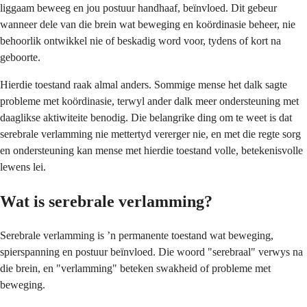
liggaam beweeg en jou postuur handhaaf, beïnvloed. Dit gebeur
wanneer dele van die brein wat beweging en koördinasie beheer, nie
behoorlik ontwikkel nie of beskadig word voor, tydens of kort na
geboorte.
Hierdie toestand raak almal anders. Sommige mense het dalk sagte
probleme met koördinasie, terwyl ander dalk meer ondersteuning met
daaglikse aktiwiteite benodig. Die belangrike ding om te weet is dat
serebrale verlamming nie mettertyd vererger nie, en met die regte sorg
en ondersteuning kan mense met hierdie toestand volle, betekenisvolle
lewens lei.
Wat is serebrale verlamming?
Serebrale verlamming is ’n permanente toestand wat beweging,
spierspanning en postuur beïnvloed. Die woord "serebraal" verwys na
die brein, en "verlamming" beteken swakheid of probleme met
beweging.