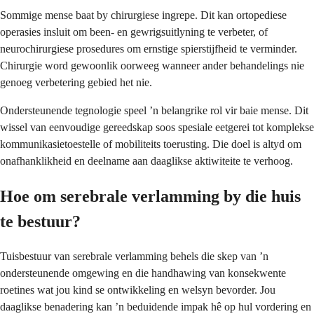
Sommige mense baat by chirurgiese ingrepe. Dit kan ortopediese
operasies insluit om been- en gewrigsuitlyning te verbeter, of
neurochirurgiese prosedures om ernstige spierstijfheid te verminder.
Chirurgie word gewoonlik oorweeg wanneer ander behandelings nie
genoeg verbetering gebied het nie.
Ondersteunende tegnologie speel ’n belangrike rol vir baie mense. Dit
wissel van eenvoudige gereedskap soos spesiale eetgerei tot komplekse
kommunikasietoestelle of mobiliteits toerusting. Die doel is altyd om
onafhanklikheid en deelname aan daaglikse aktiwiteite te verhoog.
Hoe om serebrale verlamming by die huis
te bestuur?
Tuisbestuur van serebrale verlamming behels die skep van ’n
ondersteunende omgewing en die handhawing van konsekwente
roetines wat jou kind se ontwikkeling en welsyn bevorder. Jou
daaglikse benadering kan ’n beduidende impak hê op hul vordering en