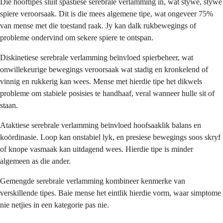
Die hooftipes sluit spastiese serebrale verlamming in, wat stywe, stywe
spiere veroorsaak. Dit is die mees algemene tipe, wat ongeveer 75%
van mense met die toestand raak. Jy kan dalk rukbewegings of
probleme ondervind om sekere spiere te ontspan.
Diskinetiese serebrale verlamming beïnvloed spierbeheer, wat
onwillekeurige bewegings veroorsaak wat stadig en kronkelend of
vinnig en rukkerig kan wees. Mense met hierdie tipe het dikwels
probleme om stabiele posisies te handhaaf, veral wanneer hulle sit of
staan.
Ataktiese serebrale verlamming beïnvloed hoofsaaklik balans en
koördinasie. Loop kan onstabiel lyk, en presiese bewegings soos skryf
of knope vasmaak kan uitdagend wees. Hierdie tipe is minder
algemeen as die ander.
Gemengde serebrale verlamming kombineer kenmerke van
verskillende tipes. Baie mense het eintlik hierdie vorm, waar simptome
nie netjies in een kategorie pas nie.