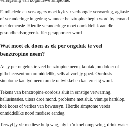
verergering van kognitiewe simptome.
Familielede en versorgers moet kyk vir verhoogde verwarring, agitasie
of veranderinge in gedrag wanneer benztropine begin word by iemand
met demensie. Hierdie veranderinge moet onmiddellik aan die
gesondheidsorgverskaffer gerapporteer word.
Wat moet ek doen as ek per ongeluk te veel
benztropine neem?
As jy per ongeluk te veel benztropine neem, kontak jou dokter of
gifbeheersentrum onmiddellik, selfs al voel jy goed. Oordosis
simptome kan tyd neem om te ontwikkel en kan ernstig word.
Tekens van benztropine-oordosis sluit in ernstige verwarring,
hallusinasies, uiters droë mond, probleme met sluk, vinnige hartklop,
hoë koors of verlies van bewussyn. Hierdie simptome vereis
onmiddellike nood mediese aandag.
Terwyl jy vir mediese hulp wag, bly in 'n koel omgewing, drink water