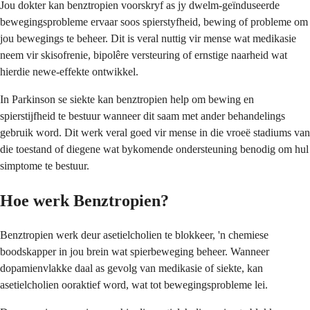
Jou dokter kan benztropien voorskryf as jy dwelm-geïnduseerde
bewegingsprobleme ervaar soos spierstyfheid, bewing of probleme om
jou bewegings te beheer. Dit is veral nuttig vir mense wat medikasie
neem vir skisofrenie, bipolêre versteuring of ernstige naarheid wat
hierdie newe-effekte ontwikkel.
In Parkinson se siekte kan benztropien help om bewing en
spierstijfheid te bestuur wanneer dit saam met ander behandelings
gebruik word. Dit werk veral goed vir mense in die vroeë stadiums van
die toestand of diegene wat bykomende ondersteuning benodig om hul
simptome te bestuur.
Hoe werk Benztropien?
Benztropien werk deur asetielcholien te blokkeer, 'n chemiese
boodskapper in jou brein wat spierbeweging beheer. Wanneer
dopamienvlakke daal as gevolg van medikasie of siekte, kan
asetielcholien ooraktief word, wat tot bewegingsprobleme lei.