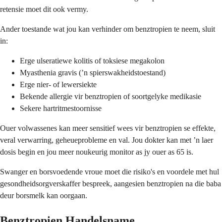
retensie moet dit ook vermy.
Ander toestande wat jou kan verhinder om benztropien te neem, sluit
in:
Erge ulseratiewe kolitis of toksiese megakolon
Myasthenia gravis (’n spierswakheidstoestand)
Erge nier- of lewersiekte
Bekende allergie vir benztropien of soortgelyke medikasie
Sekere hartritmestoornisse
Ouer volwassenes kan meer sensitief wees vir benztropien se effekte,
veral verwarring, geheueprobleme en val. Jou dokter kan met ’n laer
dosis begin en jou meer noukeurig monitor as jy ouer as 65 is.
Swanger en borsvoedende vroue moet die risiko's en voordele met hul
gesondheidsorgverskaffer bespreek, aangesien benztropien na die baba
deur borsmelk kan oorgaan.
Benztropien Handelsname