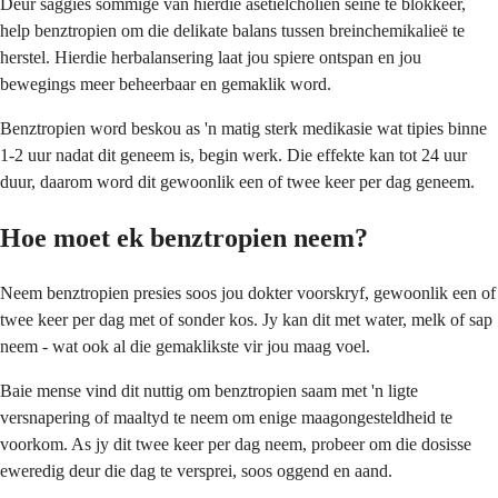
Deur saggies sommige van hierdie asetielcholien seine te blokkeer,
help benztropien om die delikate balans tussen breinchemikalieë te
herstel. Hierdie herbalansering laat jou spiere ontspan en jou
bewegings meer beheerbaar en gemaklik word.
Benztropien word beskou as 'n matig sterk medikasie wat tipies binne
1-2 uur nadat dit geneem is, begin werk. Die effekte kan tot 24 uur
duur, daarom word dit gewoonlik een of twee keer per dag geneem.
Hoe moet ek benztropien neem?
Neem benztropien presies soos jou dokter voorskryf, gewoonlik een of
twee keer per dag met of sonder kos. Jy kan dit met water, melk of sap
neem - wat ook al die gemaklikste vir jou maag voel.
Baie mense vind dit nuttig om benztropien saam met 'n ligte
versnapering of maaltyd te neem om enige maagongesteldheid te
voorkom. As jy dit twee keer per dag neem, probeer om die dosisse
eweredig deur die dag te versprei, soos oggend en aand.