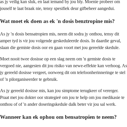
as jy veilig kan sluk, en laat iemand by jou bly. Moenie probeer om
jouself te laat braak nie, tensy spesifiek deur gifbeheer aangedui.
Wat moet ek doen as ek 'n dosis benztropine mis?
As jy 'n dosis bensatropien mis, neem dit sodra jy onthou, tensy dit
amper tyd is vir jou volgende geskeduleerde dosis. In daardie geval,
slaan die gemiste dosis oor en gaan voort met jou gereelde skedule.
Moet nooit twee dosisse op een slag neem om 'n gemiste dosis te
vergoed nie, aangesien dit jou risiko van newe-effekte kan verhoog. As
jy gereeld dosisse vergeet, oorweeg dit om telefoonherinneringe te stel
of 'n pilorganiseerder te gebruik.
As jy gereeld dosisse mis, kan jou simptome terugkeer of vererger.
Praat met jou dokter oor strategieë om jou te help om jou medikasie te
onthou of of 'n ander doseringskedule dalk beter vir jou sal werk.
Wanneer kan ek ophou om bensatropien te neem?