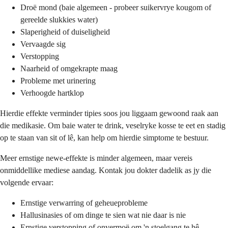
Droë mond (baie algemeen - probeer suikervrye kougom of
gereelde slukkies water)
Slaperigheid of duiseligheid
Vervaagde sig
Verstopping
Naarheid of omgekrapte maag
Probleme met urinering
Verhoogde hartklop
Hierdie effekte verminder tipies soos jou liggaam gewoond raak aan
die medikasie. Om baie water te drink, veselryke kosse te eet en stadig
op te staan van sit of lê, kan help om hierdie simptome te bestuur.
Meer ernstige newe-effekte is minder algemeen, maar vereis
onmiddellike mediese aandag. Kontak jou dokter dadelik as jy die
volgende ervaar:
Ernstige verwarring of geheueprobleme
Hallusinasies of om dinge te sien wat nie daar is nie
Ernstige verstopping of onvermoë om 'n stoelgang te hê