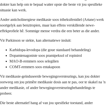
dokter kan help om te bepaal watter opsie die beste vir jou spesifieke
situasie kan werk.
Ander anticholinergiese medikasie soos triheksifenidiel (Artane) werk
soortgelyk aan benztropien, maar kan effens verskillende newe-
effekprofiele hê. Sommige mense verdra die een beter as die ander.
Vir Parkinson se siekte, kan alternatiewe insluit:
Karbidopa-levodopa (die goue standaard behandeling)
Dopamienagoniste soos pramipeksol of ropinirol
MAO-B-remmers soos selegilien
COMT-remmers soos entakapoon
Vir medikasie-geïnduseerde bewegingsversteurings, kan jou dokter
oorweeg om jou primêre medikasie dosis aan te pas, oor te skakel na 'n
ander medikasie, of ander bewegingsversteuringbehandelings te
probeer.
Die beste alternatief hang af van jou spesifieke toestand, ander