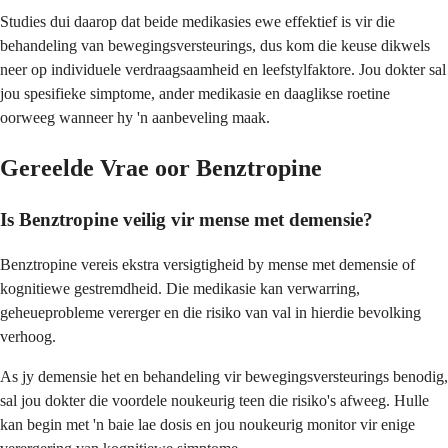
Studies dui daarop dat beide medikasies ewe effektief is vir die
behandeling van bewegingsversteurings, dus kom die keuse dikwels
neer op individuele verdraagsaamheid en leefstylfaktore. Jou dokter sal
jou spesifieke simptome, ander medikasie en daaglikse roetine
oorweeg wanneer hy 'n aanbeveling maak.
Gereelde Vrae oor Benztropine
Is Benztropine veilig vir mense met demensie?
Benztropine vereis ekstra versigtigheid by mense met demensie of
kognitiewe gestremdheid. Die medikasie kan verwarring,
geheueprobleme vererger en die risiko van val in hierdie bevolking
verhoog.
As jy demensie het en behandeling vir bewegingsversteurings benodig,
sal jou dokter die voordele noukeurig teen die risiko's afweeg. Hulle
kan begin met 'n baie lae dosis en jou noukeurig monitor vir enige