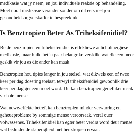
medikasie wat jy neem, en jou individuele reaksie op behandeling.
Moet nooit medikasie verander sonder om dit eers met jou
gesondheidsorgverskaffer te bespreek nie.
Is Benztropien Beter As Triheksifenidiel?
Beide benztropien en triheksifenidiel is effektiewe anticholinergiese
medikasie, maar hulle het 'n paar belangrike verskille wat die een meer
geskik vir jou as die ander kan maak.
Benztropien hou tipies langer in jou stelsel, wat dikwels een of twee
keer per dag dosering toelaat, terwyl triheksifenidiel gewoonlik drie
keer per dag geneem moet word. Dit kan benztropien geriefliker maak
vir baie mense.
Wat newe-effekte betref, kan benztropien minder verwarring en
geheueprobleme by sommige mense veroorsaak, veral ouer
volwassenes. Triheksifenidiel kan egter beter verdra word deur mense
wat beduidende slaperigheid met benztropien ervaar.