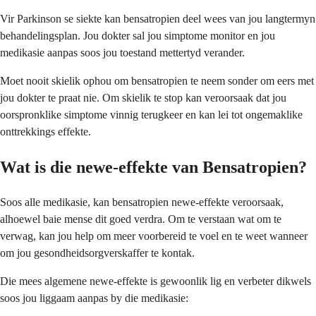
Vir Parkinson se siekte kan bensatropien deel wees van jou langtermyn
behandelingsplan. Jou dokter sal jou simptome monitor en jou
medikasie aanpas soos jou toestand mettertyd verander.
Moet nooit skielik ophou om bensatropien te neem sonder om eers met
jou dokter te praat nie. Om skielik te stop kan veroorsaak dat jou
oorspronklike simptome vinnig terugkeer en kan lei tot ongemaklike
onttrekkings effekte.
Wat is die newe-effekte van Bensatropien?
Soos alle medikasie, kan bensatropien newe-effekte veroorsaak,
alhoewel baie mense dit goed verdra. Om te verstaan wat om te
verwag, kan jou help om meer voorbereid te voel en te weet wanneer
om jou gesondheidsorgverskaffer te kontak.
Die mees algemene newe-effekte is gewoonlik lig en verbeter dikwels
soos jou liggaam aanpas by die medikasie: