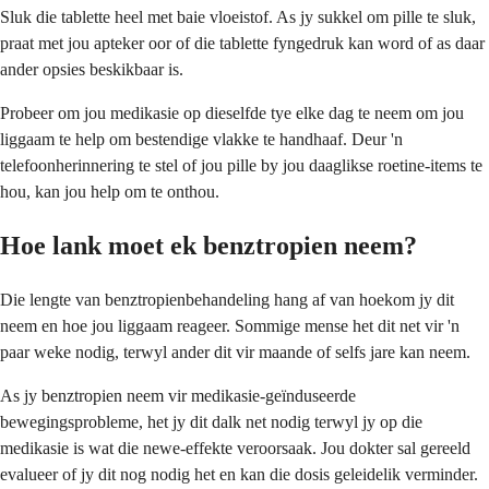
Sluk die tablette heel met baie vloeistof. As jy sukkel om pille te sluk,
praat met jou apteker oor of die tablette fyngedruk kan word of as daar
ander opsies beskikbaar is.
Probeer om jou medikasie op dieselfde tye elke dag te neem om jou
liggaam te help om bestendige vlakke te handhaaf. Deur 'n
telefoonherinnering te stel of jou pille by jou daaglikse roetine-items te
hou, kan jou help om te onthou.
Hoe lank moet ek benztropien neem?
Die lengte van benztropienbehandeling hang af van hoekom jy dit
neem en hoe jou liggaam reageer. Sommige mense het dit net vir 'n
paar weke nodig, terwyl ander dit vir maande of selfs jare kan neem.
As jy benztropien neem vir medikasie-geïnduseerde
bewegingsprobleme, het jy dit dalk net nodig terwyl jy op die
medikasie is wat die newe-effekte veroorsaak. Jou dokter sal gereeld
evalueer of jy dit nog nodig het en kan die dosis geleidelik verminder.