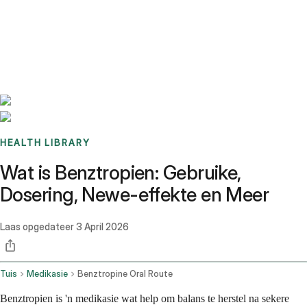
Benchmarks
Stories
FAQ
Sign up / Log in
HEALTH LIBRARY
Wat is Benztropien: Gebruike,
Dosering, Newe-effekte en Meer
Laas opgedateer
3 April 2026
Tuis
Medikasie
Benztropine Oral Route
Benztropien is 'n medikasie wat help om balans te herstel na sekere