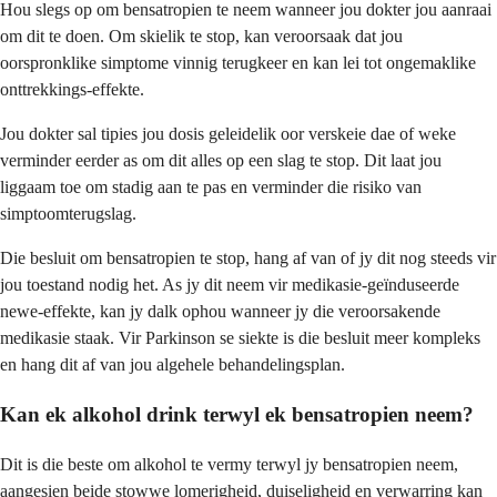
Hou slegs op om bensatropien te neem wanneer jou dokter jou aanraai
om dit te doen. Om skielik te stop, kan veroorsaak dat jou
oorspronklike simptome vinnig terugkeer en kan lei tot ongemaklike
onttrekkings-effekte.
Jou dokter sal tipies jou dosis geleidelik oor verskeie dae of weke
verminder eerder as om dit alles op een slag te stop. Dit laat jou
liggaam toe om stadig aan te pas en verminder die risiko van
simptoomterugslag.
Die besluit om bensatropien te stop, hang af van of jy dit nog steeds vir
jou toestand nodig het. As jy dit neem vir medikasie-geïnduseerde
newe-effekte, kan jy dalk ophou wanneer jy die veroorsakende
medikasie staak. Vir Parkinson se siekte is die besluit meer kompleks
en hang dit af van jou algehele behandelingsplan.
Kan ek alkohol drink terwyl ek bensatropien neem?
Dit is die beste om alkohol te vermy terwyl jy bensatropien neem,
aangesien beide stowwe lomerigheid, duiseligheid en verwarring kan