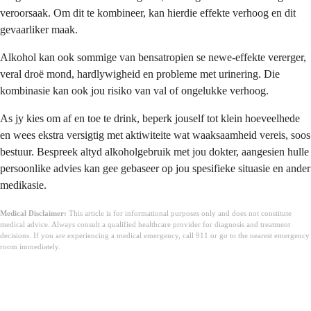
veroorsaak. Om dit te kombineer, kan hierdie effekte verhoog en dit
gevaarliker maak.
Alkohol kan ook sommige van bensatropien se newe-effekte vererger,
veral droë mond, hardlywigheid en probleme met urinering. Die
kombinasie kan ook jou risiko van val of ongelukke verhoog.
As jy kies om af en toe te drink, beperk jouself tot klein hoeveelhede
en wees ekstra versigtig met aktiwiteite wat waaksaamheid vereis, soos
bestuur. Bespreek altyd alkoholgebruik met jou dokter, aangesien hulle
persoonlike advies kan gee gebaseer op jou spesifieke situasie en ander
medikasie.
Medical Disclaimer:
This article is for informational purposes only and does not constitute
medical advice. Always consult a qualified healthcare provider for diagnosis and treatment
decisions. If you are experiencing a medical emergency, call 911 or go to the nearest emergency
room immediately.