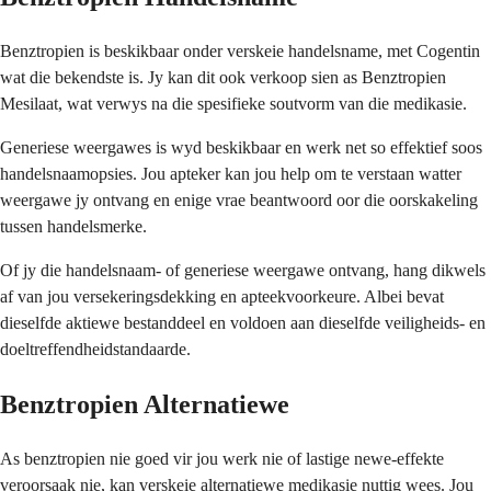
Benztropien is beskikbaar onder verskeie handelsname, met Cogentin
wat die bekendste is. Jy kan dit ook verkoop sien as Benztropien
Mesilaat, wat verwys na die spesifieke soutvorm van die medikasie.
Generiese weergawes is wyd beskikbaar en werk net so effektief soos
handelsnaamopsies. Jou apteker kan jou help om te verstaan watter
weergawe jy ontvang en enige vrae beantwoord oor die oorskakeling
tussen handelsmerke.
Of jy die handelsnaam- of generiese weergawe ontvang, hang dikwels
af van jou versekeringsdekking en apteekvoorkeure. Albei bevat
dieselfde aktiewe bestanddeel en voldoen aan dieselfde veiligheids- en
doeltreffendheidstandaarde.
Benztropien Alternatiewe
As benztropien nie goed vir jou werk nie of lastige newe-effekte
veroorsaak nie, kan verskeie alternatiewe medikasie nuttig wees. Jou