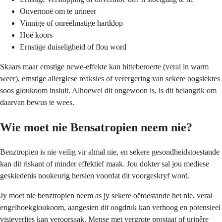
Onvermoë om te urineer
Vinnige of onreëlmatige hartklop
Hoë koors
Ernstige duiseligheid of flou word
Skaars maar ernstige newe-effekte kan hitteberoerte (veral in warm
weer), ernstige allergiese reaksies of verergering van sekere oogsiektes
soos gloukoom insluit. Alhoewel dit ongewoon is, is dit belangrik om
daarvan bewus te wees.
Wie moet nie Bensatropien neem nie?
Benztropien is nie veilig vir almal nie, en sekere gesondheidstoestande
kan dit riskant of minder effektief maak. Jou dokter sal jou mediese
geskiedenis noukeurig hersien voordat dit voorgeskryf word.
Jy moet nie benztropien neem as jy sekere oëtoestande het nie, veral
engelhoekgloukoom, aangesien dit oogdruk kan verhoog en potensieel
visieverlies kan veroorsaak. Mense met vergrote prostaat of urinêre