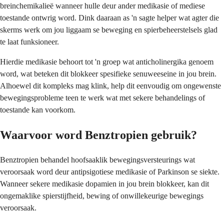
breinchemikalieë wanneer hulle deur ander medikasie of mediese
toestande ontwrig word. Dink daaraan as 'n sagte helper wat agter die
skerms werk om jou liggaam se beweging en spierbeheerstelsels glad
te laat funksioneer.
Hierdie medikasie behoort tot 'n groep wat anticholinergika genoem
word, wat beteken dit blokkeer spesifieke senuweeseine in jou brein.
Alhoewel dit kompleks mag klink, help dit eenvoudig om ongewenste
bewegingsprobleme teen te werk wat met sekere behandelings of
toestande kan voorkom.
Waarvoor word Benztropien gebruik?
Benztropien behandel hoofsaaklik bewegingsversteurings wat
veroorsaak word deur antipsigotiese medikasie of Parkinson se siekte.
Wanneer sekere medikasie dopamien in jou brein blokkeer, kan dit
ongemaklike spierstijfheid, bewing of onwillekeurige bewegings
veroorsaak.