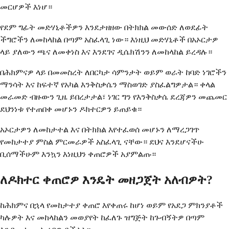
መርሆዎች እነሆ።
የደም ግፊት መድሃኒቶችዎን እንደታዘዘው በትክክል መውሰድ ለወደፊት
ችግሮችን ለመከላከል በጣም አስፈላጊ ነው። እነዚህ መድሃኒቶች በአኦርታዎ
ላይ ያለውን ጫና ለመቀነስ እና እንደገና ዲሴክሽንን ለመከላከል ይረዳሉ።
በሕክምናዎ ላይ በመመስረት ለበርካታ ሳምንታት ወይም ወራት ከባድ ነገሮችን
ማንሳት እና ከፍተኛ የአካል እንቅስቃሴን ማስወገድ ያስፈልግዎታል። ቀላል
መራመድ ብዙውን ጊዜ ይበረታታል፣ ነገር ግን የእንቅስቃሴ ደረጃዎን መጨመር
ደህንነቱ የተጠበቀ መሆኑን ዶክተርዎን ይጠይቁ።
አኦርታዎን ለመከታተል እና በትክክል እየተፈወሰ መሆኑን ለማረጋገጥ
የመከታተያ ምስል ምርመራዎች አስፈላጊ ናቸው። ደህና እንደሆናችሁ
ቢሰማችሁም እንኳን እነዚህን ቀጠሮዎች አያምልጡ።
ለዶክተር ቀጠሮዎ እንዴት መዘጋጀት አለብዎት?
ከሕክምና በኋላ የመከታተያ ቀጠሮ እየቀጠሩ ከሆነ ወይም የአደጋ ምክንያቶች
ካሉዎት እና መከላከልን መወያየት ከፈለጉ ዝግጅት ከጉብኝትዎ በጣም