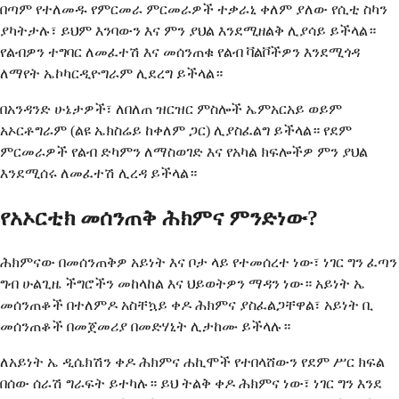
በጣም የተለመዱ የምርመራ ምርመራዎች ተቃራኒ ቀለም ያለው የሲቲ ስካን
ያካትታሉ፣ ይህም እንባውን እና ምን ያህል እንደሚዘልቅ ሊያሳይ ይችላል።
የልብዎን ተግባር ለመፈተሽ እና መሰንጠቁ የልብ ቫልቮችዎን እንደሚጎዳ
ለማየት ኤኮካርዲዮግራም ሊደረግ ይችላል።
በአንዳንድ ሁኔታዎች፣ ለበለጠ ዝርዝር ምስሎች ኤምአርአይ ወይም
አኦርቶግራም (ልዩ ኤክስሬይ ከቀለም ጋር) ሊያስፈልግ ይችላል። የደም
ምርመራዎች የልብ ድካምን ለማስወገድ እና የአካል ክፍሎችዎ ምን ያህል
እንደሚሰሩ ለመፈተሽ ሊረዳ ይችላል።
የአኦርቲክ መሰንጠቅ ሕክምና ምንድነው?
ሕክምናው በመሰንጠቅዎ አይነት እና ቦታ ላይ የተመሰረተ ነው፣ ነገር ግን ፈጣን
ግብ ሁልጊዜ ችግሮችን መከላከል እና ህይወትዎን ማዳን ነው። አይነት ኤ
መሰንጠቆች በተለምዶ አስቸኳይ ቀዶ ሕክምና ያስፈልጋቸዋል፣ አይነት ቢ
መሰንጠቆች በመጀመሪያ በመድሃኒት ሊታከሙ ይችላሉ።
ለአይነት ኤ ዲሴክሽን ቀዶ ሕክምና ሐኪሞች የተበላሸውን የደም ሥር ክፍል
በሰው ሰራሽ ግራፍት ይተካሉ። ይህ ትልቅ ቀዶ ሕክምና ነው፣ ነገር ግን እንደ