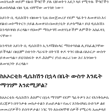
መሰንጠቅ ወይም የልብ ችግሮች ያሉ ህይወትን አደጋ ላይ የሚጥሉ ችግሮችን
ለመከላከል ብዙ ጊዜ ብቸኛው መንገድ ነው።
አይነት ቢ ዲሴክሽን ብዙውን ጊዜ በመጀመሪያ የደም ግፊትን ለመቀነስ እና
የልብ መኮማተርን ኃይል ለመቀነስ በመድኃኒት ይታከማል። ይህ ዲሴክሽኑ
እንዳይባባስ ይረዳል። የህመም ማስታገሻ መድሃኒቶችም ለምቾት አስፈላጊ
ናቸው።
አንዳንድ አይነት ቢ ዲሴክሽን ኢንዶቫስኩላር ማስተካከል ሊያስፈልጋቸው
ይችላል፣ በዚህም ስቴንት-ግራፍት በትንሽ ቀዶ ጥገና በኩል በአኦርታ ውስጥ
ይቀመጣል። ይህ ከክፍት ቀዶ ሕክምና ያነሰ ወራሪ ነው እና እንባውን
ለመዝጋት ይረዳል።
ከአኦርቲክ ዲሴክሽን በኋላ በቤት ውስጥ እንዴት
ማገገም እንደሚቻል?
ከአኦርቲክ ዲሴክሽን ሕክምና በኋላ ማገገም የደም ግፊትዎን እና የእንቅስቃሴ
ደረጃዎን በጥንቃቄ መከታተልን ይጠይቃል። የጤና እንክብካቤ ቡድንዎ ልዩ
መመሪያዎችን ይሰጥዎታል፣ ነገር ግን ለአብዛኞቹ ሰዎች የሚረዱ አጠቃላይ