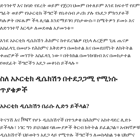
ድንገተኛ እና ከባድ የደረት ወይም የጀርባ ህመም በተለይም እንደ ከፍተኛ የደም
ግፊት ወይም የአኦርቲክ ችግሮች የቤተሰብ ታሪክ ያሉ የአደጋ ምክንያቶች
ካሉዎት በፍጹም ችላ ሊባል እንደማይገባ ያስታውሱ። ስሜትዎን ይመኑ እና
ለድንገተኛ እርዳታ ለመደወል አያመንቱ።
እንደ አኦርቲክ ዲሴክሽን ሕክምና ከተደረገልዎ በኋላ ለረጅም ጊዜ ጤናዎ
አስፈላጊ በመሆኑ የሕክምና እቅድዎን በመከተል እና በመደበኛነት ለክትትል
ቀጠሮዎች መገኘት አስፈላጊ ነው። በትክክል በመንከባከብ እና በመከታተል
የወደፊት ችግሮችን አደጋ መቀነስ ይችላሉ።
ስለ አኦርቲክ ዲሴክሽን በተደጋጋሚ የሚነሱ
ጥያቄዎች
አኦርቲክ ዲሴክሽን በራሱ ሊድን ይችላል?
ትናንሽ እና स्थिर የሆኑ ዲሴክሽኖች በጥንቃቄ በሕክምና አስተዳደር ሊድኑ
ይችላሉ፣ ነገር ግን ይህ በልዩ ባለሙያዎች ቅርብ ክትትል ይፈልጋል። አብዛኛዎቹ
ዲሴክሽኖች ህይወትን አደጋ ላይ የሚጥሉ ችግሮችን ለመከላከል ንቁ ህክምና