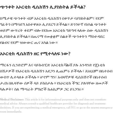
ጭንቀት አኦርቲክ ዲሴክሽን ሊያስከትል ይችላል?
ስሜታዊ ጭንቀት ብቻ አኦርቲክ ዲሴክሽን በቀጥታ ባያስከትልም፣ የደም
ግፊትን በማሳደግ አስተዋጽኦ ሊያደርግ ይችላል። ድንገተኛ የአካል ጭንቀት
ወይም ውጥረት ቀደም ብሎ የደከመ አኦርቲክ ግድግዳ ላለው ሰው ዲሴክሽን
ሊያስከትል ይችላል። በጤናማ የመቋቋም ስልቶች ጭንቀትን ማስተዳደር
የልብና የደም ዝውውር ጤና አካል ነው።
አኦርቲክ ዲሴክሽን ዘር የሚተላለፍ ነው?
ማርፋን ሲንድሮም እና ባይኩስፒድ አኦርቲክ ቫልቭ ያሉ አንዳንድ የጄኔቲክ
በሽታዎች የአኦርቲክ ዲሴክሽን አደጋን ሊጨምሩ ይችላሉ፣ እነዚህም በቤተሰብ
ውስጥ ሊተላለፉ ይችላሉ። ሆኖም ግን፣ አብዛኛዎቹ ዲሴክሽኖች በቤተሰብ
ታሪክ በሌላቸው ሰዎች ላይ ይከሰታሉ። የአኦርቲክ ችግር ያለባቸው ዘመዶች
ካሉዎት፣ ስለ ማጣራት ምክሮች ከሐኪምዎ ጋር ይነጋገሩ።
Medical Disclaimer:
This article is for informational purposes only and does not constitute
medical advice. Always consult a qualified healthcare provider for diagnosis and treatment
decisions. If you are experiencing a medical emergency, call 911 or go to the nearest emergency
room immediately.