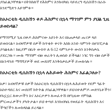
ያስፈልጋቸዋል። በትክክለኛ የሕክምና እንክብካቤ ሳይደረግ ዲሴክሽን በራሱ
እንደሚድን አይገምቱ።
ከአኦርቲክ ዲሴክሽን ቀዶ ሕክምና በኋላ ማገገም ምን ያህል ጊዜ
ይወስዳል?
የማገገሚያ ጊዜ በቀዶ ሕክምናው አይነት እና በአጠቃላይ ጤናዎ ላይ
ይወሰናል። አብዛኛዎቹ ሰዎች ከጥቂት ቀናት እስከ አንድ ሳምንት በሆስፒታል
ያሳልፋሉ፣ ከዚያም በቤት ውስጥ ለ 6-12 ሳምንታት ውስን እንቅስቃሴ
ያደርጋሉ። ሙሉ ማገገም ብዙ ወራትን ሊወስድ ይችላል፣ ነገር ግን ብዙ ሰዎች
በአንዳንድ ማሻሻያዎች ወደ መደበኛ እንቅስቃሴዎች ይመለሳሉ።
ከአኦርቲክ ዲሴክሽን በኋላ ለሕይወት ሕክምና እፈልጋለሁ?
አዎ፣ አብዛኛዎቹ ሰዎች ከአኦርቲክ ዲሴክሽን በኋላ ለሕይወት የደም ግፊት
አስተዳደር እና መደበኛ ክትትል ያስፈልጋቸዋል። ይህ በተለምዶ መድሃኒቶችን፣
የአኗኗር ለውጦችን እና አኦርታዎን ለመፈተሽ በየጊዜው የምስል
ምርመራዎችን ያካትታል። ይህ ቀጣይ እንክብካቤ የወደፊት ዲሴክሽን እና
ችግሮችን ለመከላከል ይረዳል።