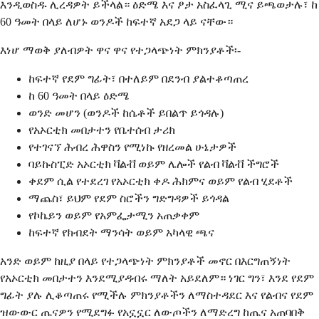
እንዲወስዱ ሊረዳዎት ይችላል። ዕድሜ እና ፆታ አስፈላጊ ሚና ይጫወታሉ፣ ከ
60 ዓመት በላይ ለሆኑ ወንዶች ከፍተኛ አደጋ ላይ ናቸው።
እነሆ ማወቅ ያለብዎት ዋና ዋና የተጋላጭነት ምክንያቶች፡-
ከፍተኛ የደም ግፊት፣ በተለይም በደንብ ያልተቆጣጠረ
ከ 60 ዓመት በላይ ዕድሜ
ወንድ መሆን (ወንዶች ከሴቶች ይበልጥ ይጎዳሉ)
የአኦርቲክ መበታተን የቤተሰብ ታሪክ
የተገናኘ ሕብረ ሕዋስን የሚነኩ የዘረመል ሁኔታዎች
ባይኩስፒድ አኦርቲክ ቫልቭ ወይም ሌሎች የልብ ቫልቭ ችግሮች
ቀደም ሲል የተደረገ የአኦርቲክ ቀዶ ሕክምና ወይም የልብ ሂደቶች
ማጨስ፣ ይህም የደም ስሮችን ግድግዳዎች ይጎዳል
የኮኬይን ወይም የአምፌታሚን አጠቃቀም
ከፍተኛ የክብደት ማንሳት ወይም አካላዊ ጫና
አንድ ወይም ከዚያ በላይ የተጋላጭነት ምክንያቶች መኖር በእርግጠኝነት
የአኦርቲክ መበታተን እንደሚያዳብሩ ማለት አይደለም። ነገር ግን፣ እንደ የደም
ግፊት ያሉ ሊቆጣጠሩ የሚችሉ ምክንያቶችን ለማስተዳደር እና የልብና የደም
ዝውውር ጤናዎን የሚደግፉ የአኗኗር ለውጦችን ለማድረግ ከጤና አጠባበቅ