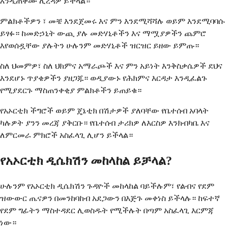
እንዲጠቀሙ ሊረዳዎ ይችላል።
ምልክቶችዎን ፣ መቼ እንደጀመሩ እና ምን እንደሚሻሻሉ ወይም እንደሚባባሱ
ይፃፉ። ከመድኃኒት ውጪ ያሉ መድሃኒቶችን እና ማሟያዎችን ጨምሮ
እየወሰዷቸው ያሉትን ሁሉንም መድሃኒቶች ዝርዝር ይዘው ይምጡ።
ስለ ህመምዎ፣ ስለ ህክምና አማራጮች እና ምን አይነት እንቅስቃሴዎች ደህና
እንደሆኑ ጥያቄዎችን ያዘጋጁ። ወዲያውኑ የሕክምና እርዳታ እንዲፈልጉ
የሚያደርጉ ማስጠንቀቂያ ምልክቶችን ይጠይቁ።
የአኦርቲክ ችግሮች ወይም ጄኔቲክ በሽታዎች ያለባቸው የቤተሰብ አባላት
ካሉዎት ያንን መረጃ ያቅርቡ። የቤተሰብ ታሪክዎ ለእርስዎ እንክብካቤ እና
ለምርመራ ምክሮች አስፈላጊ ሊሆን ይችላል።
የአኦርቲክ ዲሴክሽን መከላከል ይቻላል?
ሁሉንም የአኦርቲክ ዲሴክሽን ጉዳዮች መከላከል ባይችሉም፣ የልብና የደም
ዝውውር ጤናዎን በመንከባከብ አደጋውን በእጅጉ መቀነስ ይችላሉ። ከፍተኛ
የደም ግፊትን ማስተዳደር ሊወስዱት የሚችሉት በጣም አስፈላጊ እርምጃ
ነው።