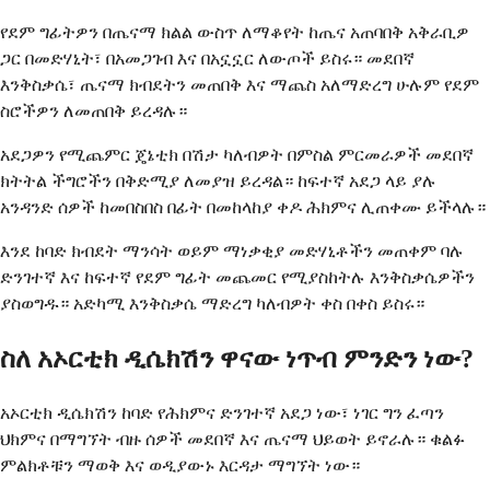
የደም ግፊትዎን በጤናማ ክልል ውስጥ ለማቆየት ከጤና አጠባበቅ አቅራቢዎ
ጋር በመድሃኒት፣ በአመጋገብ እና በአኗኗር ለውጦች ይስሩ። መደበኛ
እንቅስቃሴ፣ ጤናማ ክብደትን መጠበቅ እና ማጨስ አለማድረግ ሁሉም የደም
ስሮችዎን ለመጠበቅ ይረዳሉ።
አደጋዎን የሚጨምር ጄኔቲክ በሽታ ካለብዎት በምስል ምርመራዎች መደበኛ
ክትትል ችግሮችን በቅድሚያ ለመያዝ ይረዳል። ከፍተኛ አደጋ ላይ ያሉ
አንዳንድ ሰዎች ከመበስበስ በፊት በመከላከያ ቀዶ ሕክምና ሊጠቀሙ ይችላሉ።
እንደ ከባድ ክብደት ማንሳት ወይም ማነቃቂያ መድሃኒቶችን መጠቀም ባሉ
ድንገተኛ እና ከፍተኛ የደም ግፊት መጨመር የሚያስከትሉ እንቅስቃሴዎችን
ያስወግዱ። አድካሚ እንቅስቃሴ ማድረግ ካለብዎት ቀስ በቀስ ይስሩ።
ስለ አኦርቲክ ዲሴክሽን ዋናው ነጥብ ምንድን ነው?
አኦርቲክ ዲሴክሽን ከባድ የሕክምና ድንገተኛ አደጋ ነው፣ ነገር ግን ፈጣን
ህክምና በማግኘት ብዙ ሰዎች መደበኛ እና ጤናማ ህይወት ይኖራሉ። ቁልፉ
ምልክቶቹን ማወቅ እና ወዲያውኑ እርዳታ ማግኘት ነው።