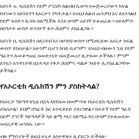
አይነት ኤ ዲሴክሽን የደም ሥርህን ከልብህ ሲወጣ የመጀመሪያውን ክፍል
የሆነውን አስንደንግ አኦርታን ያካትታል። እነዚህ ለልብ ጡንቻህ እና ለአንጎልህ
የደም ፍሰትን ሊጎዱ ስለሚችሉ እንደ በጣም አደገኛ ይቆጠራሉ። በተለምዶ
በሰዓታት ውስጥ ድንገተኛ ቀዶ ሕክምና ያስፈልጋሉ።
አይነት ቢ ዲሴክሽን በደረትህ እና በሆድህ ውስጥ በሚወርደው አኦርታ ክፍል
ውስጥ ይከሰታል። አሁንም ቢሆን ከባድ ቢሆንም፣ እነዚህ ብዙውን ጊዜ የደም
ግፊትን ለመቆጣጠር በመድኃኒት በመጀመሪያ ሊታከሙ ይችላሉ፣ ምንም
እንኳን አንዳንዶቹ በኋላ ላይ የቀዶ ሕክምና ጣልቃ ገብነት ሊያስፈልጋቸው
ይችላል።
የአኦርቲክ ዲሴክሽን ምን ያስከትላል?
የአኦርታ ግድግዳ ከጊዜ በኋላ እየደከመ በመምጣቱ የአኦርቲክ ዲሴክሽን
ይከሰታል፣ ይህም በግፊት ስር እንዲቀደድ ያደርገዋል። ከፍተኛ የደም ግፊት
በደም ሥሮች ግድግዳዎች ላይ ቋሚ ጫና ስለሚፈጥር በጣም የተለመደው
መሰረታዊ መንስኤ ነው።
ብዙ ምክንያቶች ለዚህ ሁኔታ አስተዋጽኦ ሊያደርጉ ይችላሉ፡