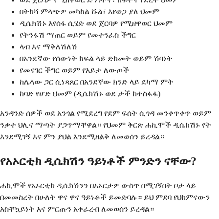
በትከሻ ምላጭዎ መካከል ሹል፣ እየወጋ ያለ ህመም
ዲሴክሽኑ እየሰፋ ሲሄድ ወደ ጀርባዎ የሚዘዋወር ህመም
የትንፋሽ ማጠር ወይም የመተንፈስ ችግር
ላብ እና ማቅለሽለሽ
በአንደኛው የሰውነት ክፍል ላይ ድክመት ወይም ሽባነት
የመናገር ችግር ወይም የእይታ ለውጦች
ከሌላው ጋር ሲነጻጸር በአንደኛው ክንድ ላይ ደካማ ምት
ከባድ የሆድ ህመም (ዲሴክሽኑ ወደ ታች ከተስፋፋ)
አንዳንድ ሰዎች ወደ አንጎል የሚደረግ የደም ፍሰት ሲጎዳ መንቀጥቀጥ ወይም
ንቃተ ህሊና ማጣት ያጋጥማቸዋል። የህመም ቅርጽ ሐኪሞች ዲሴክሽኑ የት
እንደሚገኝ እና ምን ያህል እንደሚዘልቅ ለመወሰን ይረዳል።
የአኦርቲክ ዲሴክሽን ዓይነቶች ምንድን ናቸው?
ሐኪሞች የአኦርቲክ ዲሴክሽንን በአኦርታዎ ውስጥ በሚገኝበት ቦታ ላይ
በመመስረት በሁለት ዋና ዋና ዓይነቶች ይመድባሉ። ይህ ምደባ የህክምናውን
አስቸኳይነት እና ምርጡን አቀራረብ ለመወሰን ይረዳል።