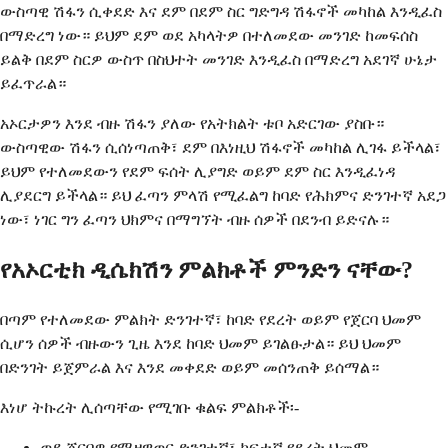
ውስጣዊ ሽፋን ሲቀደድ እና ደም በደም ስር ግድግዳ ሽፋኖች መካከል እንዲፈስ
በማድረግ ነው። ይህም ደም ወደ አካላትዎ በተለመደው መንገድ ከመፍሰስ
ይልቅ በደም ስርዎ ውስጥ በስህተት መንገድ እንዲፈስ በማድረግ አደገኛ ሁኔታ
ይፈጥራል።
አኦርታዎን እንደ ብዙ ሽፋን ያለው የአትክልት ቱቦ አድርገው ያስቡ።
ውስጣዊው ሽፋን ሲሰነጣጠቅ፣ ደም በእነዚህ ሽፋኖች መካከል ሊገፋ ይችላል፣
ይህም የተለመደውን የደም ፍሰት ሊያግድ ወይም ደም ስር እንዲፈነዳ
ሊያደርግ ይችላል። ይህ ፈጣን ምላሽ የሚፈልግ ከባድ የሕክምና ድንገተኛ አደጋ
ነው፣ ነገር ግን ፈጣን ህክምና በማግኘት ብዙ ሰዎች በደንብ ይድናሉ።
የአኦርቲክ ዲሴክሽን ምልክቶች ምንድን ናቸው?
በጣም የተለመደው ምልክት ድንገተኛ፣ ከባድ የደረት ወይም የጀርባ ህመም
ሲሆን ሰዎች ብዙውን ጊዜ እንደ ከባድ ህመም ይገልፁታል። ይህ ህመም
በድንገት ይጀምራል እና እንደ መቀደድ ወይም መሰንጠቅ ይሰማል።
እነሆ ትኩረት ሊሰጣቸው የሚገቡ ቁልፍ ምልክቶች፡-
ወደ ጀርባዎ የሚዘዋወር ድንገተኛ፣ ከፍተኛ የደረት ህመም