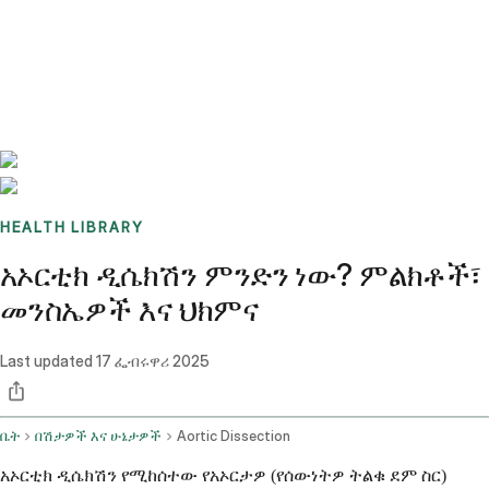
Benchmarks
Stories
FAQ
Sign up / Log in
HEALTH LIBRARY
አኦርቲክ ዲሴክሽን ምንድን ነው? ምልክቶች፣
መንስኤዎች እና ህክምና
Last updated
17 ፌብሩዋሪ 2025
ቤት
በሽታዎች እና ሁኔታዎች
Aortic Dissection
አኦርቲክ ዲሴክሽን የሚከሰተው የአኦርታዎ (የሰውነትዎ ትልቁ ደም ስር)