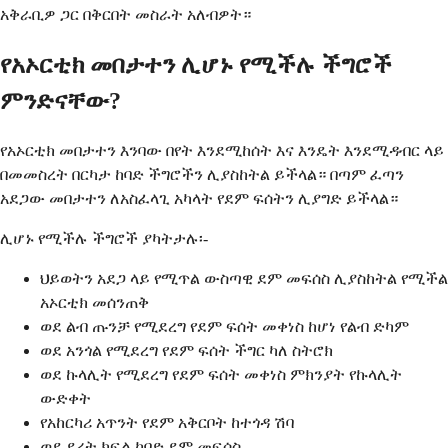
አቅራቢዎ ጋር በቅርበት መስራት አለብዎት።
የአኦርቲክ መበታተን ሊሆኑ የሚችሉ ችግሮች
ምንድናቸው?
የአኦርቲክ መበታተን እንባው በየት እንደሚከሰት እና እንዴት እንደሚዳብር ላይ
በመመስረት በርካታ ከባድ ችግሮችን ሊያስከትል ይችላል። በጣም ፈጣን
አደጋው መበታተን ለአስፈላጊ አካላት የደም ፍሰትን ሊያግድ ይችላል።
ሊሆኑ የሚችሉ ችግሮች ያካትታሉ፡-
ህይወትን አደጋ ላይ የሚጥል ውስጣዊ ደም መፍሰስ ሊያስከትል የሚችል
አኦርቲክ መሰንጠቅ
ወደ ልብ ጡንቻ የሚደረግ የደም ፍሰት መቀነስ ከሆነ የልብ ድካም
ወደ አንጎል የሚደረግ የደም ፍሰት ችግር ካለ ስትሮክ
ወደ ኩላሊት የሚደረግ የደም ፍሰት መቀነስ ምክንያት የኩላሊት
ውድቀት
የአከርካሪ አጥንት የደም አቅርቦት ከተጎዳ ሽባ
ወደ ደረት ክፍል ከባድ ደም መፍሰስ