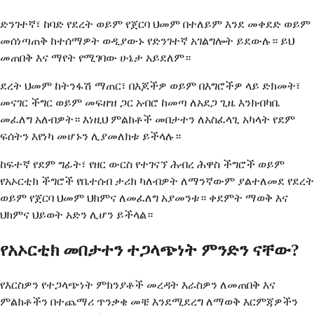
ድንገተኛ፣ ከባድ የደረት ወይም የጀርባ ህመም በተለይም እንደ መቀደድ ወይም
መሰነጣጠቅ ከተሰማዎት ወዲያውኑ የድንገተኛ አገልግሎት ይደውሉ። ይህ
መጠበቅ እና ማየት የሚገባው ሁኔታ አይደለም።
ደረት ህመም ከትንፋሽ ማጠር፣ በእጆችዎ ወይም በእግሮችዎ ላይ ድክመት፣
መናገር ችግር ወይም መፍዘዝ ጋር አብሮ ከመጣ ለአደጋ ጊዜ እንክብካቤ
መፈለግ አለብዎት። እነዚህ ምልክቶች መበታተን ለአስፈላጊ አካላት የደም
ፍሰትን እየነካ መሆኑን ሊያመለክቱ ይችላሉ።
ከፍተኛ የደም ግፊት፣ የዘር ውርስ የተገናኘ ሕብረ ሕዋስ ችግሮች ወይም
የአኦርቲክ ችግሮች የቤተሰብ ታሪክ ካለብዎት ለማንኛውም ያልተለመደ የደረት
ወይም የጀርባ ህመም ህክምና ለመፈለግ አያመንቱ። ቀደምት ማወቅ እና
ህክምና ህይወት አድን ሊሆን ይችላል።
የአኦርቲክ መበታተን ተጋላጭነት ምንድን ናቸው?
የእርስዎን የተጋላጭነት ምክንያቶች መረዳት እራስዎን ለመጠበቅ እና
ምልክቶችን በተጨማሪ ጥንቃቄ መቼ እንደሚደረግ ለማወቅ እርምጃዎችን