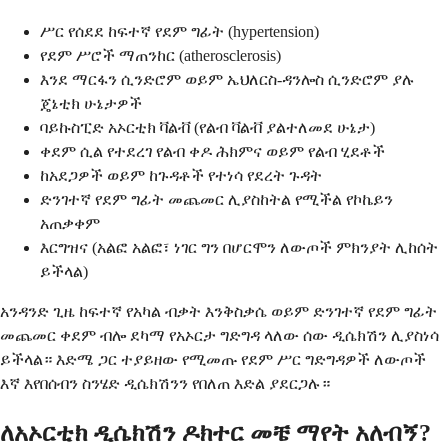
ሥር የሰደደ ከፍተኛ የደም ግፊት (hypertension)
የደም ሥሮች ማጠንከር (atherosclerosis)
እንደ ማርፋን ሲንድሮም ወይም ኤህለርስ-ዳንሎስ ሲንድሮም ያሉ
ጄኔቲክ ሁኔታዎች
ባይኩስፒድ አኦርቲክ ቫልቭ (የልብ ቫልቭ ያልተለመደ ሁኔታ)
ቀደም ሲል የተደረገ የልብ ቀዶ ሕክምና ወይም የልብ ሂደቶች
ከአደጋዎች ወይም ከጉዳቶች የተነሳ የደረት ጉዳት
ድንገተኛ የደም ግፊት መጨመር ሊያስከትል የሚችል የኮኬይን
አጠቃቀም
እርግዝና (አልፎ አልፎ፣ ነገር ግን በሆርሞን ለውጦች ምክንያት ሊከሰት
ይችላል)
አንዳንድ ጊዜ ከፍተኛ የአካል ብቃት እንቅስቃሴ ወይም ድንገተኛ የደም ግፊት
መጨመር ቀደም ብሎ ደካማ የአኦርታ ግድግዳ ላለው ሰው ዲሴክሽን ሊያስነሳ
ይችላል። እድሜ ጋር ተያይዘው የሚመጡ የደም ሥር ግድግዳዎች ለውጦች
እኛ እየበሰብን ስንሄድ ዲሴክሽንን የበለጠ እድል ያደርጋሉ።
ለአኦርቲክ ዲሴክሽን ዶክተር መቼ ማየት አለብኝ?