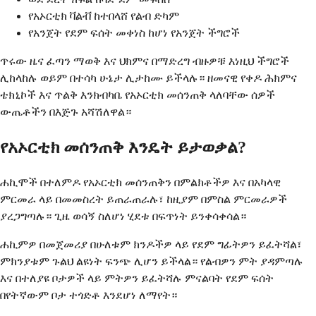
የአኦርቲክ ቫልቭ ከተበላሸ የልብ ድካም
የአንጀት የደም ፍሰት መቀነስ ከሆነ የአንጀት ችግሮች
ጥሩው ዜና ፈጣን ማወቅ እና ህክምና በማድረግ ብዙዎቹ እነዚህ ችግሮች
ሊከላከሉ ወይም በተሳካ ሁኔታ ሊታከሙ ይችላሉ። ዘመናዊ የቀዶ ሕክምና
ቴክኒኮች እና ጥልቅ እንክብካቤ የአኦርቲክ መሰንጠቅ ላለባቸው ሰዎች
ውጤቶችን በእጅጉ አሻሽለዋል።
የአኦርቲክ መሰንጠቅ እንዴት ይታወቃል?
ሐኪሞች በተለምዶ የአኦርቲክ መሰንጠቅን በምልክቶችዎ እና በአካላዊ
ምርመራ ላይ በመመስረት ይጠራጠራሉ፣ ከዚያም በምስል ምርመራዎች
ያረጋግጣሉ። ጊዜ ወሳኝ ስለሆነ ሂደቱ በፍጥነት ይንቀሳቀሳል።
ሐኪምዎ በመጀመሪያ በሁለቱም ክንዶችዎ ላይ የደም ግፊትዎን ይፈትሻል፣
ምክንያቱም ጉልህ ልዩነት ፍንጭ ሊሆን ይችላል። የልብዎን ምት ያዳምጣሉ
እና በተለያዩ ቦታዎች ላይ ምትዎን ይፈትሻሉ ምናልባት የደም ፍሰት
በየትኛውም ቦታ ተጎድቶ እንደሆነ ለማየት።