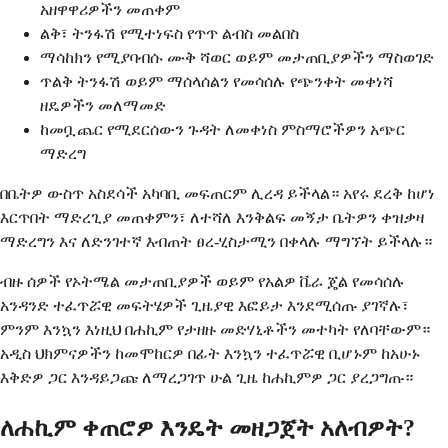
አዘዋዋሪዎችን መጠቀም
ልቅ፣ ትንፋሽ የሚተነፍስ የጥጥ ልብስ መልበስ
ማሳከክን የሚያባብሱ ሙቅ ሻወር ወይም መታጠቢያዎችን ማስወገድ
ጥልቅ ትንፋሽ ወይም ማሰላሰልን የመሳሰሉ የጭንቀት መቀነሻ
ዘዴዎችን መለማመድ
ከመቧጨር የሚደርሰውን ጉዳት ለመቀነስ ምስማሮችዎን አጭር
ማድረግ
በቤትዎ ውስጥ አስደሳች አካባቢ መፍጠርም ሊረዳ ይችላል። አየሩ ደረቅ ከሆነ
እርጥበት ማድረጊያ መጠቀምን፣ ለተሻለ እንቅልፍ መኝታ ቤትዎን ቀዝቃዛ
ማድረግን እና ለድንገተኛ እብጠት ፀረ-ሂስታሚን በቀላሉ ማግኘት ይችላሉ።
ብዙ ሰዎች የኦትሜል መታጠቢያዎች ወይም የአልዎ ቬራ ጄል የመሳሰሉ
አንዳንድ ተፈጥሯዊ መፍትሄዎች ጊዜያዊ እፎይታ እንደሚሰጡ ያገኛሉ፣
ምንም እንኳን እነዚህ በሐኪም የታዘዙ መድሃኒቶችን መተካት የለባቸውም።
አዲስ ህክምናዎችን ከመሞከርዎ በፊት እንኳን ተፈጥሯዊ ቢሆኑም ከአሁኑ
እቅድዎ ጋር እንዳይጋጩ ለማረጋገጥ ሁል ጊዜ ከሐኪምዎ ጋር ያረጋግጡ።
ለሐኪም ቀጠሮዎ እንዴት መዘጋጀት አለብዎት?