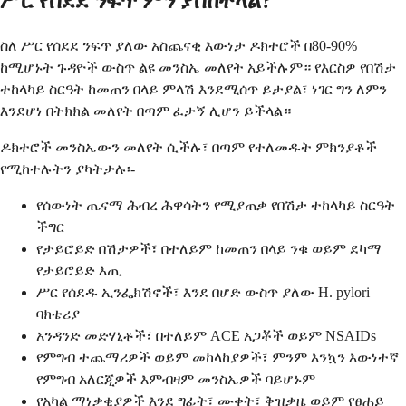
ሥር የሰደደ ንፍጥ ምን ያስከትላል?
ስለ ሥር የሰደደ ንፍጥ ያለው አስጨናቂ እውነታ ዶክተሮች በ80-90%
ከሚሆኑት ጉዳዮች ውስጥ ልዩ መንስኤ መለየት አይችሉም። የእርስዎ የበሽታ
ተከላካይ ስርዓት ከመጠን በላይ ምላሽ እንደሚሰጥ ይታያል፣ ነገር ግን ለምን
እንደሆነ በትክክል መለየት በጣም ፈታኝ ሊሆን ይችላል።
ዶክተሮች መንስኤውን መለየት ሲችሉ፣ በጣም የተለመዱት ምክንያቶች
የሚከተሉትን ያካትታሉ፡-
የሰውነት ጤናማ ሕብረ ሕዋሳትን የሚያጠቃ የበሽታ ተከላካይ ስርዓት
ችግር
የታይሮይድ በሽታዎች፣ በተለይም ከመጠን በላይ ንቁ ወይም ደካማ
የታይሮይድ እጢ
ሥር የሰደዱ ኢንፌክሽኖች፣ እንደ በሆድ ውስጥ ያለው H. pylori
ባክቴሪያ
አንዳንድ መድሃኒቶች፣ በተለይም ACE አጋቾች ወይም NSAIDs
የምግብ ተጨማሪዎች ወይም መከላከያዎች፣ ምንም እንኳን እውነተኛ
የምግብ አለርጂዎች እምብዛም መንስኤዎች ባይሆኑም
የአካል ማነቃቂያዎች እንደ ግፊት፣ ሙቀት፣ ቅዝቃዜ ወይም የፀሐይ