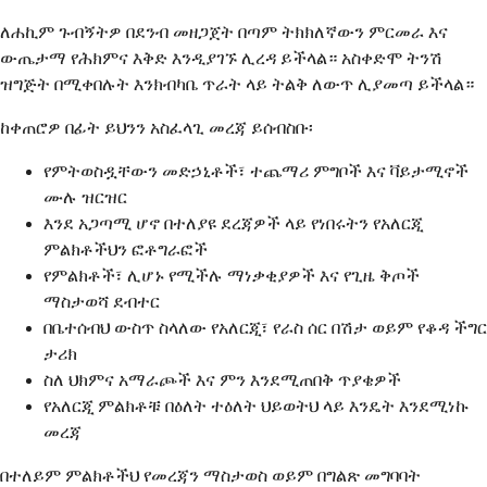
ለሐኪም ጉብኝትዎ በደንብ መዘጋጀት በጣም ትክክለኛውን ምርመራ እና
ውጤታማ የሕክምና እቅድ እንዲያገኙ ሊረዳ ይችላል። አስቀድሞ ትንሽ
ዝግጅት በሚቀበሉት እንክብካቤ ጥራት ላይ ትልቅ ለውጥ ሊያመጣ ይችላል።
ከቀጠሮዎ በፊት ይህንን አስፈላጊ መረጃ ይሰብስቡ፡
የምትወስዷቸውን መድኃኒቶች፣ ተጨማሪ ምግቦች እና ቫይታሚኖች
ሙሉ ዝርዝር
እንደ አጋጣሚ ሆኖ በተለያዩ ደረጃዎች ላይ የነበሩትን የአለርጂ
ምልክቶችህን ፎቶግራፎች
የምልክቶች፣ ሊሆኑ የሚችሉ ማነቃቂያዎች እና የጊዜ ቅጦች
ማስታወሻ ደብተር
በቤተሰብህ ውስጥ ስላለው የአለርጂ፣ የራስ ሰር በሽታ ወይም የቆዳ ችግር
ታሪክ
ስለ ህክምና አማራጮች እና ምን እንደሚጠበቅ ጥያቄዎች
የአለርጂ ምልክቶቹ በዕለት ተዕለት ህይወትህ ላይ እንዴት እንደሚነኩ
መረጃ
በተለይም ምልክቶችህ የመረጃን ማስታወስ ወይም በግልጽ መግባባት