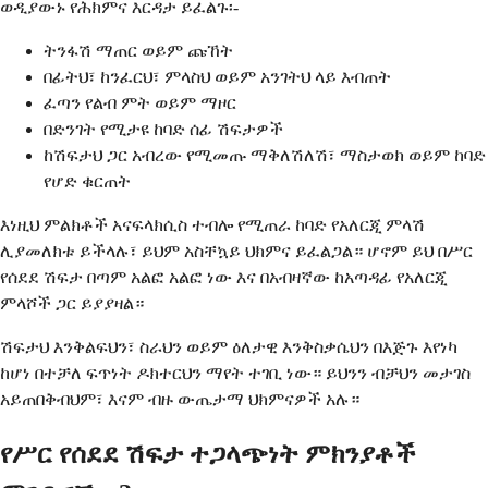
ወዲያውኑ የሕክምና እርዳታ ይፈልጉ፡-
ትንፋሽ ማጠር ወይም ጩኸት
በፊትህ፣ ከንፈርህ፣ ምላስህ ወይም አንገትህ ላይ እብጠት
ፈጣን የልብ ምት ወይም ማዞር
በድንገት የሚታዩ ከባድ ሰፊ ሽፍታዎች
ከሽፍታህ ጋር አብረው የሚመጡ ማቅለሽለሽ፣ ማስታወክ ወይም ከባድ
የሆድ ቁርጠት
እነዚህ ምልክቶች አናፍላክሲስ ተብሎ የሚጠራ ከባድ የአለርጂ ምላሽ
ሊያመለክቱ ይችላሉ፣ ይህም አስቸኳይ ህክምና ይፈልጋል። ሆኖም ይህ በሥር
የሰደደ ሽፍታ በጣም አልፎ አልፎ ነው እና በአብዛኛው ከአጣዳፊ የአለርጂ
ምላሾች ጋር ይያያዛል።
ሽፍታህ እንቅልፍህን፣ ስራህን ወይም ዕለታዊ እንቅስቃሴህን በእጅጉ እየነካ
ከሆነ በተቻለ ፍጥነት ዶክተርህን ማየት ተገቢ ነው። ይህንን ብቻህን መታገስ
አይጠበቅብህም፣ እናም ብዙ ውጤታማ ህክምናዎች አሉ።
የሥር የሰደደ ሽፍታ ተጋላጭነት ምክንያቶች