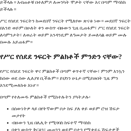
ይችላሉ። እብጠቶቹ በተለምዶ ለመንካት ሞቃት ናቸው እና በጣም ማሳከክ
ይችላሉ።
ሥር የሰደደ ንፍርትን ከመደበኛ ንፍርት የሚለየው ጽናቱ ነው። መደበኛ ንፍርት
በአንድ ወይም በሁለት ቀን ውስጥ ብዙውን ጊዜ ቢጠፋም፣ ሥር የሰደደ ንፍርት
ለሳምንታት፣ ለወራት ወይም አንዳንዴም ለዓመታት ይመለሳል ወይም ሙሉ
በሙሉ አይጠፋም።
የሥር የሰደደ ንፍርት ምልክቶች ምንድን ናቸው?
የሥር የሰደደ ንፍርት ዋና ምልክቶች በጣም ቀጥተኛ ናቸው፣ ምንም እንኳን
ከሰው ወደ ሰው ሊለያዩ ቢችሉም። ይህንን ሁኔታ በሚይዙበት ጊዜ ምን
እንደሚመለከቱ እነሆ።
በጣም የተለመዱ ምልክቶች የሚከተሉትን ያካትታሉ፡
በሰውነትዎ ላይ በየትኛውም ቦታ ከፍ ያለ ቀይ ወይም ሮዝ ሽፍታ
መታየት
ብዙውን ጊዜ በሌሊት የሚባባስ ከፍተኛ ማሳከክ
በቀን ውስጥ ቅርፅን፣ መጠንን ወይም ቦታን የሚቀይሩ ሽፍታዎች