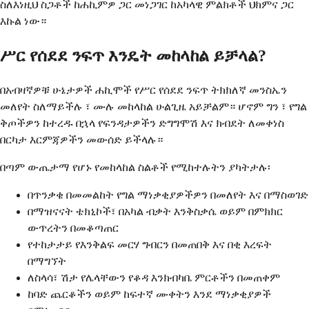
ስለእነዚህ ስጋቶች ከሐኪምዎ ጋር መነጋገር ከአካላዊ ምልክቶች ህክምና ጋር
እኩል ነው።
ሥር የሰደደ ንፍጥ እንዴት መከላከል ይቻላል?
በአብዛኛዎቹ ሁኔታዎች ሐኪሞች የሥር የሰደደ ንፍጥ ትክክለኛ መንስኤን
መለየት ስለማይችሉ ፣ ሙሉ መከላከል ሁልጊዜ አይቻልም። ሆኖም ግን ፣ የግል
ቅጦችዎን ከተረዱ በኋላ የፍንዳታዎችን ድግግሞሽ እና ክብደት ለመቀነስ
በርካታ እርምጃዎችን መውሰድ ይችላሉ።
በጣም ውጤታማ የሆኑ የመከላከል ስልቶች የሚከተሉትን ያካትታሉ፡
በጥንቃቄ በመመልከት የግል ማነቃቂያዎችዎን በመለየት እና በማስወገድ
በማዝናናት ቴክኒኮች፣ በአካል ብቃት እንቅስቃሴ ወይም በምክክር
ውጥረትን በመቆጣጠር
የተከታታይ የእንቅልፍ መርሃ ግብርን በመጠበቅ እና በቂ እረፍት
በማግኘት
ለስላሳ፣ ሽታ የሌላቸውን የቆዳ እንክብካቤ ምርቶችን በመጠቀም
ከባድ ጨርቆችን ወይም ከፍተኛ ሙቀትን እንደ ማነቃቂያዎች