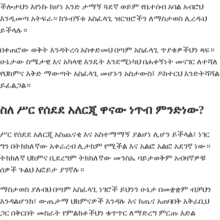
ችሎታህን እየነኩ ከሆነ አንድ ታማኝ ጓደኛ ወይም የቤተሰብ አባል አብሮህ
እንዲመጣ አትፍራ። ከጉብኝቱ አስፈላጊ ዝርዝሮችን ለማስታወስ ሊረዱህ
ይችላሉ።
በቀጠሮው ወቅት እንዳትረሳ አስቀድመህ በጣም አስፈላጊ ጥያቄዎችህን ጻፍ።
ሁኔታው ስሜታዊ እና አካላዊ እንዴት እንደሚነካህ በሐቀኝነት መናገር ለተሻለ
የህክምና እቅድ ማውጣት አስፈላጊ መሆኑን አስታውስ፤ ዶክተርህ እንድትሻሻል
ይፈልጋል።
ስለ ሥር የሰደደ አለርጂ ዋናው ነጥብ ምንድነው?
ሥር የሰደደ አለርጂ አስጨናቂ እና አስተማማኝ ያልሆነ ሊሆን ይችላል፣ ነገር
ግን በትክክለኛው አቀራረብ ሊታከም የሚችል እና አልፎ አልፎ አደገኛ ነው።
ትክክለኛ ህክምና ቢደረግም ትክክለኛው መንስኤ ባይታወቅም አብዛኛዎቹ
ሰዎች ጉልህ እፎይታ ያገኛሉ።
ማስታወስ ያለብህ በጣም አስፈላጊ ነገሮች ይህንን ሁኔታ በመቋቋም ብቻህን
እንዳልሆንክ፣ ውጤታማ ህክምናዎች እንዳሉ እና ከጤና አጠባበቅ አቅራቢህ
ጋር በቅርበት መስራት የምልክቶችህን ቁጥጥር ለማድረግ ምርጡ እድል