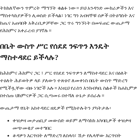
ትክክለኛውን ጥምረት ማግኘት ቁልፉ ነው። ይህ አንዳንድ ሙከራዎችን እና
ማስተካከያዎችን ሊወስድ ይችላል፣ ነገር ግን አብዛኞቹ ሰዎች በትዕግስት እና
ከጤና አጠባበቅ አቅራቢዎቻቸው ጋር ጥሩ ግንኙነት በመፍጠር ውጤታማ
የሕክምና አቀራረብ ያገኛሉ።
በቤት ውስጥ ሥር የሰደደ ንፍጥን እንዴት
ማስተዳደር ይችላሉ?
ከሕክምና ሕክምና ጋር ፣ ሥር የሰደደ ንፍጥዎን ለማስተዳደር እና በዕለት
ተዕለት ሕይወትዎ ላይ ያለውን ተጽዕኖ ለመቀነስ በቤት ውስጥ ማድረግ
የሚችሏቸው ብዙ ነገሮች አሉ። እነዚህ የራስን እንክብካቤ ስልቶች ከሐኪምዎ
በተሰጡ ህክምናዎች ጋር ሲጣመሩ በተሻለ ሁኔታ ይሰራሉ።
ውጤታማ የቤት አስተዳደር ዘዴዎች የሚከተሉትን ያካትታሉ፡
ቀዝቃዛ መታጠቢያ መውሰድ ወይም ለማሳከክ አካባቢዎች ቀዝቃዛ
መጭመቂያ መተግበር
ቆዳዎን እርጥበት ለማድረግ ለስላሳ፣ ሽታ የሌላቸው እርጥበት