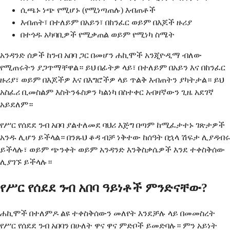
ሲጫኑ ነጭ የሚሆኑ (የሚነጣጠሉ) እብጠቶች
እብጠት፣ በተለይም በአይን፣ በከንፈር ወይም በእጆች ዙሪያ
በተጎዱ አካባቢዎች የሚቃጠል ወይም የሚነካ ስሜት
አንዳንድ ሰዎች ከንብ አበባ ጋር በመሆን ሐኪሞች አንጂዮዲማ ብለው
የሚጠሩትን ያጋጥማቸዋል። ይህ በፊትዎ ላይ፣ በተለይም በአይን እና በከንፈር
ዙሪያ፣ ወይም በእጆችዎ እና በእግሮችዎ ላይ ጥልቅ እብጠትን ያካትታል። ይህ
አስፈሪ ቢመስልም እስትንፋስዎን ካልነካ በስተቀር አብዛኛውን ጊዜ አደገኛ
አይደለም።
የሥር የሰደደ ንብ አበባ ያልተለመደ ባህሪ እጅግ በጣም ከሚፈታተኑ ገጽታዎች
አንዱ ሊሆን ይችላል። በንጹህ ቆዳ ብቻ ነቅተው ከሰዓት በኋላ ሽፍታ ሊያዳብሩ
ይችላሉ፣ ወይም ጭንቀት ወይም አንዳንድ እንቅስቃሴዎች እንደ ተቀስቅሰው
ሊያገኙ ይችላሉ።
የሥር የሰደደ ንብ አበባ ዓይነቶች ምንድናቸው?
ሐኪሞች በተለምዶ ልዩ ተቀስቅሰውን መለየት እንደቻሉ ላይ በመመስረት
የሥር የሰደደ ንብ አበባን በሁለት ዋና ዋና ምድቦች ይመድባሉ። ምን አይነት