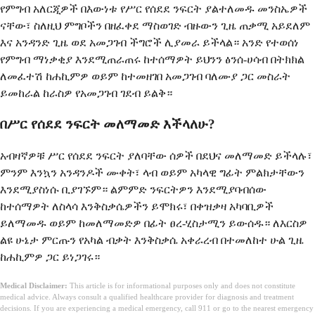
የምግብ አለርጂዎች በእውነቱ የሥር የሰደደ ንፍርት ያልተለመዱ መንስኤዎች
ናቸው፣ ስለዚህ ምግቦችን በዘፈቀደ ማስወገድ ብዙውን ጊዜ ጠቃሚ አይደለም
እና አንዳንድ ጊዜ ወደ አመጋገብ ችግሮች ሊያመራ ይችላል። አንድ የተወሰነ
የምግብ ማነቃቂያ እንደሚጠራጠሩ ከተሰማዎት ይህንን ፅንሰ-ሀሳብ በትክክል
ለመፈተሽ ከሐኪምዎ ወይም ከተመዘገበ አመጋገብ ባለሙያ ጋር መስራት
ይመከራል ከራስዎ የአመጋገብ ገደብ ይልቅ።
በሥር የሰደደ ንፍርት መለማመድ እችላለሁ?
አብዛኛዎቹ ሥር የሰደደ ንፍርት ያለባቸው ሰዎች በደህና መለማመድ ይችላሉ፣
ምንም እንኳን አንዳንዶች ሙቀት፣ ላብ ወይም አካላዊ ግፊት ምልክታቸውን
እንደሚያስነሱ ቢያገኙም። ልምምድ ንፍርትዎን እንደሚያባብሰው
ከተሰማዎት ለስላሳ እንቅስቃሴዎችን ይሞክሩ፣ በቀዝቃዛ አካባቢዎች
ይለማመዱ ወይም ከመለማመድዎ በፊት ፀረ-ሂስታሚን ይውሰዱ። ለእርስዎ
ልዩ ሁኔታ ምርጡን የአካል ብቃት እንቅስቃሴ አቀራረብ በተመለከተ ሁል ጊዜ
ከሐኪምዎ ጋር ይነጋገሩ።
Medical Disclaimer:
This article is for informational purposes only and does not constitute
medical advice. Always consult a qualified healthcare provider for diagnosis and treatment
decisions. If you are experiencing a medical emergency, call 911 or go to the nearest emergency