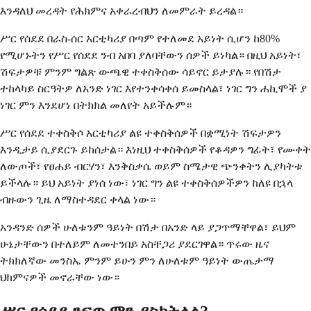
እንዳለህ መረዳት የሕክምና አቀራረብህን ለመምራት ይረዳል።
ሥር የሰደደ በራስ-ሰር አርቲካሪያ በጣም የተለመደ አይነት ሲሆን ከ80%
የሚሆኑትን የሥር የሰደደ ንብ አበባ ያለባቸውን ሰዎች ይነካል። በዚህ አይነት፣
ሽፍታዎቹ ምንም ግልጽ ውጫዊ ተቀስቅሰው ሳይኖር ይታያሉ። የበሽታ
ተከላካይ ስርዓትዎ ለአንድ ነገር እየተንቀሳቀሰ ይመስላል፣ ነገር ግን ሐኪሞች ያ
ነገር ምን እንደሆነ በትክክል መለየት አይችሉም።
ሥር የሰደደ ተቀስቅሶ አርቲካሪያ ልዩ ተቀስቅሰዎች በቋሚነት ሽፍታዎን
እንዲታይ ሲያደርጉ ይከሰታል። እነዚህ ተቀስቅሰዎች የቆዳዎን ግፊት፣ የሙቀት
ለውጦች፣ የፀሐይ ብርሃን፣ እንቅስቃሴ ወይም ስሜታዊ ጭንቀትን ሊያካትቱ
ይችላሉ። ይህ አይነት ያነሰ ነው፣ ነገር ግን ልዩ ተቀስቅሰዎችዎን ከለዩ በኋላ
ብዙውን ጊዜ ለማስተዳደር ቀላል ነው።
አንዳንድ ሰዎች ሁለቱንም ዓይነት በሽታ በአንድ ላይ ያጋጥማቸዋል፣ ይህም
ሁኔታቸውን በተለይም ለመተንበይ አስቸጋሪ ያደርገዋል። ጥሩው ዜና
ትክክለኛው መንስኤ ምንም ይሁን ምን ለሁለቱም ዓይነት ውጤታማ
ህክምናዎች መኖራቸው ነው።