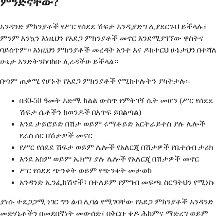
ምንድናቸው?
አንዳንድ ምክንያቶች የሥር የሰደደ ሽፍታ እንዲያድግ ሊያደርጉህ ይችላሉ፣
ምንም እንኳን እነዚህን የአደጋ ምክንያቶች መኖር እንደሚያገኘው ዋስትና
ባይሰጥም። እነዚህን ምክንያቶች መረዳት አንተ እና ዶክተርህ ሁኔታህን በተሻለ
ሁኔታ እንድትንከባከቡ ሊረዳችሁ ይችላል።
በጣም ጠቃሚ የሆኑት የአደጋ ምክንያቶች የሚከተሉትን ያካትታሉ፡-
በ30-50 ዓመት እድሜ ክልል ውስጥ የምትገኝ ሴት መሆን (ሥር የሰደደ
ሽፍታ ሴቶችን ከወንዶች በእጥፍ ይበልጣል)
እንደ ታይሮይድ በሽታ ወይም ሩማቶይድ አርትራይተስ ያሉ ሌሎች
የራስ ሰር በሽታዎች መኖር
የሥር የሰደደ ሽፍታ ወይም ሌሎች የአለርጂ በሽታዎች የቤተሰብ ታሪክ
እንደ አስም ወይም ኤክማ ያሉ ሌሎች የአለርጂ በሽታዎች መኖር
ሥር የሰደደ ጭንቀት ወይም የጭንቀት መታወክ
አንዳንድ ኢንፌክሽኖች፣ በተለይም የምግብ መፍጫ ስርዓትህን የሚነኩ
ያነሱ ተደጋጋሚ ነገር ግን ልብ ሊባል የሚገባቸው የአደጋ ምክንያቶች አንዳንድ
መድሃኒቶችን በመደበኛነት መውሰድ፣ በቅርቡ ቀዶ ሕክምና ማድረግ ወይም