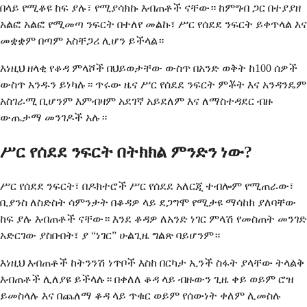
በላይ የሚቆዩ ከፍ ያሉ፣ የሚያሳክኩ እብጠቶች ናቸው። ከምግብ ጋር በተያያዘ
አልፎ አልፎ የሚመጣ ንፍርት በተለየ መልኩ፣ ሥር የሰደደ ንፍርት ይቀጥላል እና
መቋቋም በጣም አስቸጋሪ ሊሆን ይችላል።
እነዚህ ዘላቂ የቆዳ ምላሾች በህይወታቸው ውስጥ በአንድ ወቅት ከ100 ሰዎች
ውስጥ አንዱን ይነካሉ። ጥሩው ዜና ሥር የሰደደ ንፍርት ምቾት እና አንዳንዴም
አስገራሚ ቢሆንም እምብዛም አደገኛ አይደለም እና ለማስተዳደር ብዙ
ውጤታማ መንገዶች አሉ።
ሥር የሰደደ ንፍርት በትክክል ምንድን ነው?
ሥር የሰደደ ንፍርት፣ በዶክተሮች ሥር የሰደደ አለርጂ ተብሎም የሚጠራው፣
ቢያንስ ለስድስት ሳምንታት በቆዳዎ ላይ ደጋግሞ የሚታዩ ማሳከክ ያለባቸው
ከፍ ያሉ እብጠቶች ናቸው። እንደ ቆዳዎ ለአንድ ነገር ምላሽ የመስጠት መንገድ
አድርገው ያስቡበት፣ ያ “ነገር” ሁልጊዜ ግልጽ ባይሆንም።
እነዚህ እብጠቶች ከትንንሽ ነጥቦች እስከ በርካታ ኢንች ስፋት ያላቸው ትላልቅ
እብጠቶች ሊለያዩ ይችላሉ። በቀለለ ቆዳ ላይ ብዙውን ጊዜ ቀይ ወይም ሮዝ
ይመስላሉ እና በጨለማ ቆዳ ላይ ጥቁር ወይም የሰውነት ቀለም ሊመስሉ