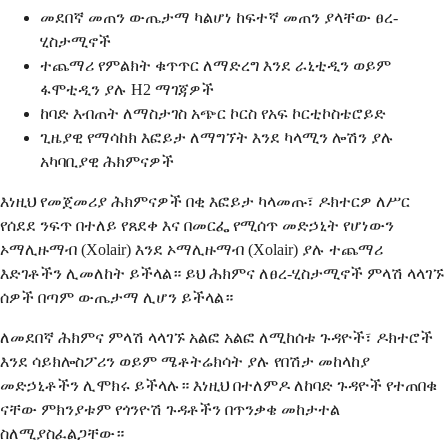
መደበኛ መጠን ውጤታማ ካልሆነ ከፍተኛ መጠን ያላቸው ፀረ-
ሂስታሚኖች
ተጨማሪ የምልክት ቁጥጥር ለማድረግ እንደ ራኒቲዲን ወይም
ፋሞቲዲን ያሉ H2 ማገጃዎች
ከባድ እብጠት ለማስታገስ አጭር ኮርስ የአፍ ኮርቲኮስቴሮይድ
ጊዜያዊ የማሳከክ እፎይታ ለማግኘት እንደ ካላሚን ሎሽን ያሉ
አካባቢያዊ ሕክምናዎች
እነዚህ የመጀመሪያ ሕክምናዎች በቂ እፎይታ ካላመጡ፣ ዶክተርዎ ለሥር
የሰደደ ንፍጥ በተለይ የጸደቀ እና በመርፌ የሚሰጥ መድኃኒት የሆነውን
ኦማሊዙማብ (Xolair) እንደ ኦማሊዙማብ (Xolair) ያሉ ተጨማሪ
እድገቶችን ሊመለከት ይችላል። ይህ ሕክምና ለፀረ-ሂስታሚኖች ምላሽ ላላገኙ
ሰዎች በጣም ውጤታማ ሊሆን ይችላል።
ለመደበኛ ሕክምና ምላሽ ላላገኙ አልፎ አልፎ ለሚከሰቱ ጉዳዮች፣ ዶክተሮች
እንደ ሳይክሎስፖሪን ወይም ሜቶትሬክሳት ያሉ የበሽታ መከላከያ
መድኃኒቶችን ሊሞክሩ ይችላሉ። እነዚህ በተለምዶ ለከባድ ጉዳዮች የተጠበቁ
ናቸው ምክንያቱም የጎንዮሽ ጉዳቶችን በጥንቃቄ መከታተል
ስለሚያስፈልጋቸው።