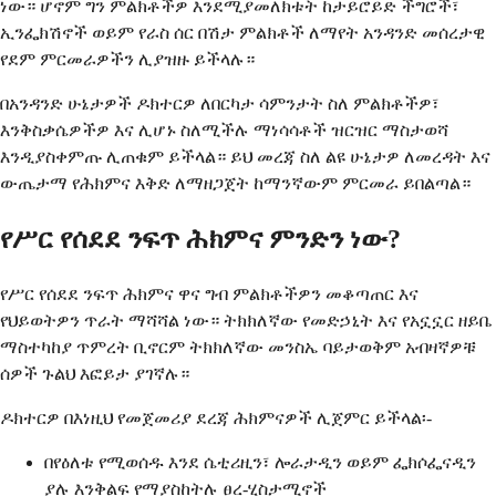
ነው። ሆኖም ግን ምልክቶችዎ እንደሚያመለክቱት ከታይሮይድ ችግሮች፣
ኢንፌክሽኖች ወይም የራስ ሰር በሽታ ምልክቶች ለማየት አንዳንድ መሰረታዊ
የደም ምርመራዎችን ሊያዝዙ ይችላሉ።
በአንዳንድ ሁኔታዎች ዶክተርዎ ለበርካታ ሳምንታት ስለ ምልክቶችዎ፣
እንቅስቃሴዎችዎ እና ሊሆኑ ስለሚችሉ ማነሳሳቶች ዝርዝር ማስታወሻ
እንዲያስቀምጡ ሊጠቁም ይችላል። ይህ መረጃ ስለ ልዩ ሁኔታዎ ለመረዳት እና
ውጤታማ የሕክምና እቅድ ለማዘጋጀት ከማንኛውም ምርመራ ይበልጣል።
የሥር የሰደደ ንፍጥ ሕክምና ምንድን ነው?
የሥር የሰደደ ንፍጥ ሕክምና ዋና ግብ ምልክቶችዎን መቆጣጠር እና
የህይወትዎን ጥራት ማሻሻል ነው። ትክክለኛው የመድኃኒት እና የአኗኗር ዘይቤ
ማስተካከያ ጥምረት ቢኖርም ትክክለኛው መንስኤ ባይታወቅም አብዛኛዎቹ
ሰዎች ጉልህ እፎይታ ያገኛሉ።
ዶክተርዎ በእነዚህ የመጀመሪያ ደረጃ ሕክምናዎች ሊጀምር ይችላል፡-
በየዕለቱ የሚወሰዱ እንደ ሴቲሪዚን፣ ሎራታዲን ወይም ፌክሶፌናዲን
ያሉ እንቅልፍ የማያስከትሉ ፀረ-ሂስታሚኖች