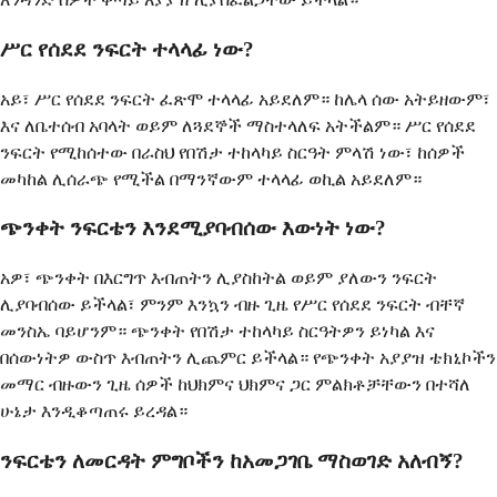
ሥር የሰደደ ንፍርት ተላላፊ ነው?
አይ፣ ሥር የሰደደ ንፍርት ፈጽሞ ተላላፊ አይደለም። ከሌላ ሰው አትይዘውም፣
እና ለቤተሰብ አባላት ወይም ለጓደኞች ማስተላለፍ አትችልም። ሥር የሰደደ
ንፍርት የሚከሰተው በራስህ የበሽታ ተከላካይ ስርዓት ምላሽ ነው፣ ከሰዎች
መካከል ሊሰራጭ የሚችል በማንኛውም ተላላፊ ወኪል አይደለም።
ጭንቀት ንፍርቴን እንደሚያባብሰው እውነት ነው?
አዎ፣ ጭንቀት በእርግጥ እብጠትን ሊያስከትል ወይም ያለውን ንፍርት
ሊያባብሰው ይችላል፣ ምንም እንኳን ብዙ ጊዜ የሥር የሰደደ ንፍርት ብቸኛ
መንስኤ ባይሆንም። ጭንቀት የበሽታ ተከላካይ ስርዓትዎን ይነካል እና
በሰውነትዎ ውስጥ እብጠትን ሊጨምር ይችላል። የጭንቀት አያያዝ ቴክኒኮችን
መማር ብዙውን ጊዜ ሰዎች ከህክምና ህክምና ጋር ምልክቶቻቸውን በተሻለ
ሁኔታ እንዲቆጣጠሩ ይረዳል።
ንፍርቴን ለመርዳት ምግቦችን ከአመጋገቤ ማስወገድ አለብኝ?