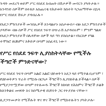
ጉዳት መደረግ ወይም ሥር የሰደደ እብጠት በሽታዎች መኖርን ያካትታሉ።
አንዳንድ ሰዎችም በተለይ አስጨናቂ የሕይወት ክስተት ካጋጠማቸው በኋላ
የሥር የሰደደ ሽፍታ ያዳብራሉ።
የአደጋ ምክንያቶች መንስኤዎች እንዳልሆኑ አስታውስ። ብዙ አደጋ ምክንያቶች
ያላቸው ብዙ ሰዎች ሥር የሰደደ ንፍጥ በጭራሽ አያዳብሩም ፣ ምንም ግልጽ
የአደጋ ምክንያቶች በሌላቸው ሰዎች ላይ ግን ይከሰታል። የእርስዎ የግል
ተሞክሮ ለህክምና እቅድዎ በጣም አስፈላጊ ነው።
የሥር የሰደደ ንፍጥ ሊያስከትላቸው የሚችሉ
ችግሮች ምንድናቸው?
ሥር የሰደደ ንፍጥ በጣም አልፎ አልፎ ህይወትን አደጋ ላይ የሚጥል ቢሆንም ፣
የህይወትዎን ጥራት የሚነኩ በርካታ ችግሮችን ሊያስከትል ይችላል። ሰዎች
የሚያጋጥሟቸው በጣም የተለመዱ ችግሮች ከከባድ የሕክምና ችግሮች ይልቅ
ከእንቅልፍ መዛባት እና ከስሜታዊ ደህንነት ጋር የተያያዙ ናቸው።
ሊያጋጥሙዎት የሚችሉት ዋና ዋና ችግሮች የሚከተሉትን ያካትታሉ፡