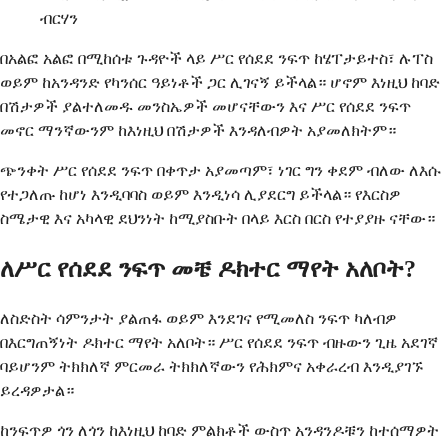
ብርሃን
በአልፎ አልፎ በሚከሰቱ ጉዳዮች ላይ ሥር የሰደደ ንፍጥ ከሄፐታይተስ፣ ሉፐስ
ወይም ከአንዳንድ የካንሰር ዓይነቶች ጋር ሊገናኝ ይችላል። ሆኖም እነዚህ ከባድ
በሽታዎች ያልተለመዱ መንስኤዎች መሆናቸውን እና ሥር የሰደደ ንፍጥ
መኖር ማንኛውንም ከእነዚህ በሽታዎች እንዳለብዎት አያመለክትም።
ጭንቀት ሥር የሰደደ ንፍጥ በቀጥታ አያመጣም፣ ነገር ግን ቀደም ብለው ለእሱ
የተጋለጡ ከሆነ እንዲባባስ ወይም እንዲነሳ ሊያደርግ ይችላል። የእርስዎ
ስሜታዊ እና አካላዊ ደህንነት ከሚያስቡት በላይ እርስ በርስ የተያያዙ ናቸው።
ለሥር የሰደደ ንፍጥ መቼ ዶክተር ማየት አለቦት?
ለስድስት ሳምንታት ያልጠፋ ወይም እንደገና የሚመለስ ንፍጥ ካለብዎ
በእርግጠኝነት ዶክተር ማየት አለቦት። ሥር የሰደደ ንፍጥ ብዙውን ጊዜ አደገኛ
ባይሆንም ትክክለኛ ምርመራ ትክክለኛውን የሕክምና አቀራረብ እንዲያገኙ
ይረዳዎታል።
ከንፍጥዎ ጎን ለጎን ከእነዚህ ከባድ ምልክቶች ውስጥ አንዳንዶቹን ከተሰማዎት