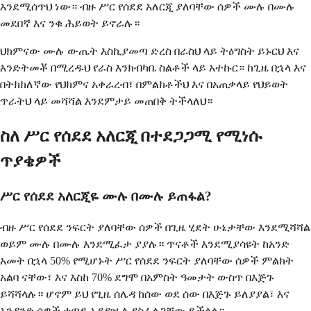
እንደሚሰጥህ ነው። ብዙ ሥር የሰደደ አለርጂ ያለባቸው ሰዎች ሙሉ በሙሉ
መደበኛ እና ንቁ ሕይወት ይኖራሉ።
ህክምናው ሙሉ ውጤት እስኪያመጣ ድረስ በራስህ ላይ ትዕግስት ይኑርህ እና
እንድትመቾ በሚረዱህ የራስ እንክብካቤ ስልቶች ላይ አተኩር። ከጊዜ በኋላ እና
በትክክለኛው የህክምና አቀራረብ፣ በምልክቶችህ እና በአጠቃላይ የህይወት
ጥራትህ ላይ መሻሻል እንደምታይ መጠበቅ ትችላለህ።
ስለ ሥር የሰደደ አለርጂ በተደጋጋሚ የሚነሱ
ጥያቄዎች
ሥር የሰደደ አለርጂዬ ሙሉ በሙሉ ይጠፋል?
ብዙ ሥር የሰደደ ንፍርት ያለባቸው ሰዎች በጊዜ ሂደት ሁኔታቸው እንደሚሻሻል
ወይም ሙሉ በሙሉ እንደሚፈታ ያያሉ። ጥናቶች እንደሚያሳዩት ከአንድ
አመት በኋላ 50% የሚሆኑት ሥር የሰደደ ንፍርት ያለባቸው ሰዎች ምልክት
አልባ ናቸው፣ እና እስከ 70% ደግሞ በአምስት ዓመታት ውስጥ በእጅጉ
ይሻሻላሉ። ሆኖም ይህ የጊዜ ሰሌዳ ከሰው ወደ ሰው በእጅጉ ይለያያል፣ እና
አንዳንድ ሰዎች ቀጣይ አያያዝ ሊያስፈልጋቸው ይችላል።