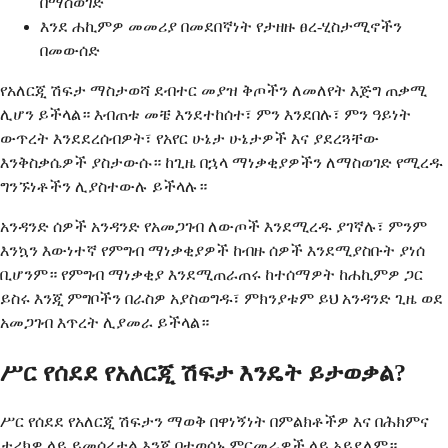
በማስወገድ
እንደ ሐኪምዎ መመሪያ በመደበኛነት የታዘዙ ፀረ-ሂስታሚኖችን
በመውሰድ
የአለርጂ ሽፍታ ማስታወሻ ደብተር መያዝ ቅጦችን ለመለየት እጅግ ጠቃሚ
ሊሆን ይችላል። እብጠቱ መቼ እንደተከሰተ፣ ምን እንደበሉ፣ ምን ዓይነት
ውጥረት እንደደረሰብዎት፣ የአየር ሁኔታ ሁኔታዎች እና ያደረጓቸው
እንቅስቃሴዎች ያስታውሱ። ከጊዜ በኋላ ማነቃቂያዎችን ለማስወገድ የሚረዱ
ግንኙነቶችን ሊያስተውሉ ይችላሉ።
አንዳንድ ሰዎች አንዳንድ የአመጋገብ ለውጦች እንደሚረዱ ያገኛሉ፣ ምንም
እንኳን እውነተኛ የምግብ ማነቃቂያዎች ከብዙ ሰዎች እንደሚያስቡት ያነሰ
ቢሆንም። የምግብ ማነቃቂያ እንደሚጠራጠሩ ከተሰማዎት ከሐኪምዎ ጋር
ይስሩ እንጂ ምግቦችን በራስዎ አያስወግዱ፣ ምክንያቱም ይህ አንዳንድ ጊዜ ወደ
አመጋገብ እጥረት ሊያመራ ይችላል።
ሥር የሰደደ የአለርጂ ሽፍታ እንዴት ይታወቃል?
ሥር የሰደደ የአለርጂ ሽፍታን ማወቅ በዋነኝነት በምልክቶችዎ እና በሕክምና
ታሪክዎ ላይ ይመሰረታል እንጂ በተወሰኑ ምርመራዎች ላይ አይደለም።