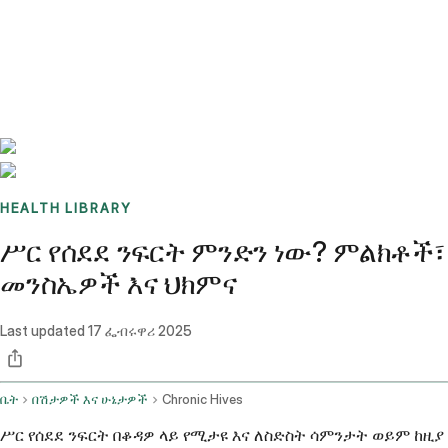
Benchmarks
Stories
FAQ
Sign up / Log in
HEALTH LIBRARY
ሥር የሰደደ ንፍርት ምንድን ነው? ምልክቶች፣
መንስኤዎች እና ህክምና
Last updated
17 ፌብሩዋሪ 2025
ቤት
በሽታዎች እና ሁኔታዎች
Chronic Hives
ሥር የሰደደ ንፍርት በቆዳዎ ላይ የሚታዩ እና ለስድስት ሳምንታት ወይም ከዚያ