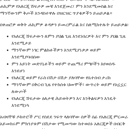
ሐኪምዎ የአለርጂ ሽፍታዎ መቼ እንደጀመረ፣ ምን እንደሚመስል እና
ማንኛውንም ቅጦች እንዳስተዋሉ በዝርዝር ጥያቄዎችን ይጠይቃል።
በቀጠሮዎ ወቅት ሐኪምዎ ቆዳዎን ይመረምራል እና ስለሚከተሉት ይጠይቃል፡
የአለርጂ ሽፍታውን ለምን ያህል ጊዜ እንደነበረዎት እና ምን ያህል ጊዜ
እንደሚታይ
ማንኛውም ነገር ምልክቶችዎን እንደሚያነቃቃ ወይም
እንደሚያባብሰው
ምን አይነት መድሃኒቶችን ወይም ተጨማሪ ምግቦችን እየወሰዱ
እንደሆነ
የአለርጂ ወይም የራስ በሽታ በሽታ ያለባቸው የቤተሰብ ታሪክ
ማንኛውም በቅርብ ጊዜ የተከሰቱ ህመሞች፣ ውጥረት ወይም የአኗኗር
ለውጦች
የአለርጂ ሽፍታው ዕለታዊ ሕይወትዎን እና እንቅልፍዎን እንዴት
እንደሚነካ
አብዛኞቹ ዶክተሮች ሥር የሰደደ ንፍጥ ላለባቸው ሰዎች ሰፊ የአለርጂ ምርመራ
አይመክሩም ምክንያቱም በሽታው የሚመጣው ከተወሰኑ አለርጂዎች በብርቅ