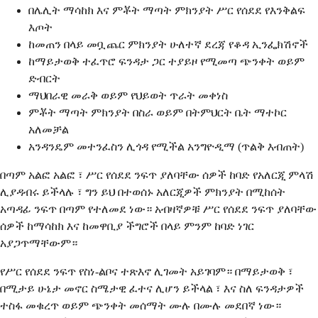
በሌሊት ማሳከክ እና ምቾት ማጣት ምክንያት ሥር የሰደደ የእንቅልፍ
እጦት
ከመጠን በላይ መቧጨር ምክንያት ሁለተኛ ደረጃ የቆዳ ኢንፌክሽኖች
ከማይታወቅ ተፈጥሮ ፍንዳታ ጋር ተያይዞ የሚመጣ ጭንቀት ወይም
ድብርት
ማህበራዊ መራቅ ወይም የህይወት ጥራት መቀነስ
ምቾት ማጣት ምክንያት በስራ ወይም በትምህርት ቤት ማተኮር
አለመቻል
አንዳንዴም መተንፈስን ሊጎዳ የሚችል አንግዮዲማ (ጥልቅ እብጠት)
በጣም አልፎ አልፎ ፣ ሥር የሰደደ ንፍጥ ያለባቸው ሰዎች ከባድ የአለርጂ ምላሽ
ሊያዳብሩ ይችላሉ ፣ ግን ይህ በተወሰኑ አለርጂዎች ምክንያት በሚከሰት
አጣዳፊ ንፍጥ በጣም የተለመደ ነው። አብዛኛዎቹ ሥር የሰደደ ንፍጥ ያለባቸው
ሰዎች ከማሳከክ እና ከመዋቢያ ችግሮች በላይ ምንም ከባድ ነገር
አያጋጥማቸውም።
የሥር የሰደደ ንፍጥ የስነ-ልቦና ተጽእኖ ሊገመት አይገባም። በማይታወቅ ፣
በሚታይ ሁኔታ መኖር ስሜታዊ ፈተና ሊሆን ይችላል ፣ እና ስለ ፍንዳታዎች
ተስፋ መቁረጥ ወይም ጭንቀት መሰማት ሙሉ በሙሉ መደበኛ ነው።