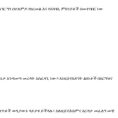
ር ግን በተለምዶ የዘረመል እና የአካባቢ ምክንያቶች በመተባበር ነው
ኔታ እንዳመጣ መረዳት አስፈላጊ ነው። እነዚህ የእድገት ልዩነቶች በእርግዝና
ስንጥቆች ወዲያውኑ ላይታዩ ይችላሉ፣ ስለዚህ የሕክምና እርዳታ መፈለግ መቼ