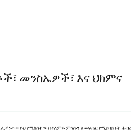
ች፣ መንስኤዎች፣ እና ህክምና
መክፈቻ ነው። ይህ የሚከሰተው በተለምዶ ምላሱን ለመፍጠር የሚሰባሰቡት ሕብ