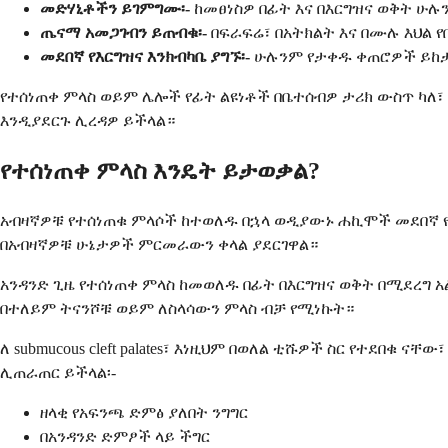
መድሃኒቶችን ይገምግሙ፡-
ከመፀነስዎ በፊት እና በእርግዝና ወቅት ሁ
ጤናማ አመጋገብን ይጠብቁ፡-
በፍራፍሬ፣ በአትክልት እና በሙሉ እህል የ
መደበኛ የእርግዝና እንክብካቤ ያግኙ፡-
ሁሉንም የታቀዱ ቀጠሮዎች ይከታ
የተሰነጠቀ ምላስ ወይም ሌሎች የፊት ልዩነቶች በቤተሰብዎ ታሪክ ውስጥ ካለ፣ 
እንዲያደርጉ ሊረዳዎ ይችላል።
የተሰነጠቀ ምላስ እንዴት ይታወቃል?
አብዛኛዎቹ የተሰነጠቁ ምላሶች ከተወለዱ በኋላ ወዲያውኑ ሐኪሞች መደበኛ የ
በአብዛኛዎቹ ሁኔታዎች ምርመራውን ቀላል ያደርገዋል።
አንዳንድ ጊዜ የተሰነጠቀ ምላስ ከመወለዱ በፊት በእርግዝና ወቅት በሚደረግ
በተለይም ትናንሾቹ ወይም ለስላሳውን ምላስ ብቻ የሚነኩት።
ለ submucous cleft palates፣ እነዚህም በወለል ቲሹዎች ስር የተደበ
ሊጠራጠር ይችላል፡-
ዘላቂ የአፍንጫ ድምፅ ያለበት ንግግር
በአንዳንድ ድምፆች ላይ ችግር