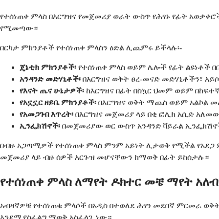
የተሰነጠቀ ምላስ በእርግዝና የመጀመሪያ ወራት ውስጥ የሕፃኑ የፊት አወቃቀሮች
የሚመጣው።
በርካታ ምክንያቶች የተሰነጠቀ ምላስን ዕድል ሊጨምሩ ይችላሉ፡-
ጄኔቲክ ምክንያቶች፡
የተሰነጠቀ ምላስ ወይም ሌሎች የፊት ልዩነቶች በ
አንዳንድ መድሃኒቶች፡
በእርግዝና ወቅት ፀረ-መናድ መድሃኒቶችን፣ አ
የእናት ጤና ሁኔታዎች፡
ከእርግዝና በፊት በስኳር ህመም ወይም በከፍተ
የአኗኗር ዘይቤ ምክንያቶች፡
በእርግዝና ወቅት ማጨስ ወይም አልኮል 
የአመጋገብ እጥረት፡
በእርግዝና መጀመሪያ ላይ በቂ ፎሊክ አሲድ አለመ
ኢንፌክሽኖች፡
በመጀመሪያው ወር ውስጥ አንዳንድ ቫይራል ኢንፌክሽኖ
በብዙ አጋጣሚዎች የተሰነጠቀ ምላስ ምንም አይነት ሊታወቅ የሚችል የአደጋ ምክ
መጀመሪያ ላይ ብዙ ሰዎች እርጉዝ መሆናቸውን ከማወቅ በፊት ይከሰታሉ።
የተሰነጠቀ ምላስ ለማየት ዶክተር መቼ ማየት አለብ
አብዛኛዎቹ የተሰነጠቁ ምላሶች በአዲስ በተወለደ ሕፃን መደበኛ ምርመራ ወቅ
እንደሚያስፈልግ ማወቅ አስፈላጊ ነው።