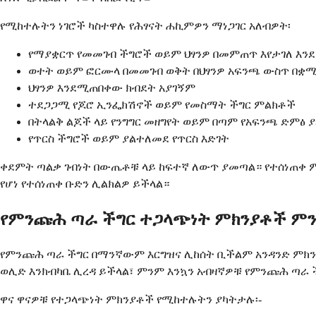
የሚከተሉትን ነገሮች ካስተዋሉ የሕፃናት ሐኪምዎን ማነጋገር አለብዎት፡
የማያቋርጥ የመመገብ ችግሮች ወይም ህፃንዎ በመምጠጥ እየታገለ እን
ወተት ወይም ፎርሙላ በመመገብ ወቅት በህፃንዎ አፍንጫ ውስጥ በቋሚ
ህፃንዎ እንደሚጠበቀው ክብደት አያገኝም
ተደጋጋሚ የጆሮ ኢንፌክሽኖች ወይም የመስማት ችግር ምልክቶች
በትላልቅ ልጆች ላይ የንግግር መዘግየት ወይም በጣም የአፍንጫ ድምፅ 
የጥርስ ችግሮች ወይም ያልተለመደ የጥርስ እድገት
ቀደምት ጣልቃ ገብነት በውጤቶቹ ላይ ከፍተኛ ለውጥ ያመጣል። የተሰነጠቀ ም
የሆነ የተሰነጠቀ ቡድን ሊልክልዎ ይችላል።
የምንጩሕ ጣራ ችግር ተጋላጭነት ምክንያቶች ምን
የምንጩሕ ጣራ ችግር በማንኛውም እርግዝና ሊከሰት ቢችልም አንዳንድ ምክን
ወሊድ እንክብካቤ ሊረዳ ይችላል፣ ምንም እንኳን አብዛኛዎቹ የምንጩሕ ጣራ
ዋና ዋናዎቹ የተጋላጭነት ምክንያቶች የሚከተሉትን ያካትታሉ፡-