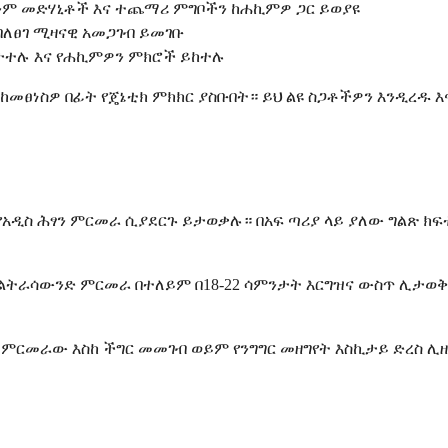
ሉንም መድሃኒቶች እና ተጨማሪ ምግቦችን ከሐኪምዎ ጋር ይወያዩ
በለፀገ ሚዛናዊ አመጋገብ ይመገቡ
ተሉ እና የሐኪምዎን ምክሮች ይከተሉ
ከመፀነስዎ በፊት የጄኔቲክ ምክክር ያስቡበት። ይህ ልዩ ስጋቶችዎን እንዲረዱ እ
አዲስ ሕፃን ምርመራ ሲያደርጉ ይታወቃሉ። በአፍ ጣሪያ ላይ ያለው ግልጽ ክፍ
 አልትራሳውንድ ምርመራ በተለይም በ18-22 ሳምንታት እርግዝና ውስጥ ሊታወ
ቁ ናቸው፣ ምርመራው እስከ ችግር መመገብ ወይም የንግግር መዘግየት እስኪታይ ድረ