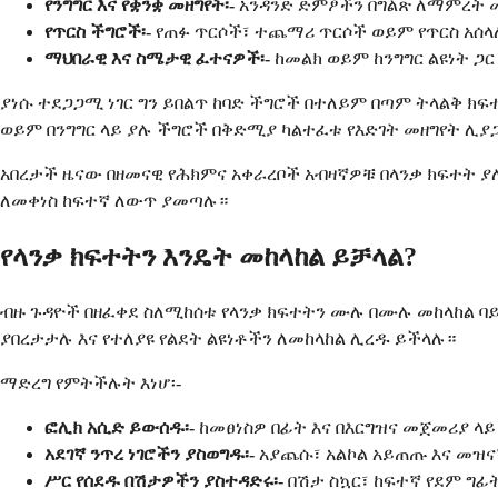
የንግግር እና የቋንቋ መዘግየት፡-
አንዳንድ ድምፆችን በግልጽ ለማምረት 
የጥርስ ችግሮች፡-
የጠፉ ጥርሶች፣ ተጨማሪ ጥርሶች ወይም የጥርስ አሰላ
ማህበራዊ እና ስሜታዊ ፈተናዎች፡-
ከመልክ ወይም ከንግግር ልዩነት ጋ
ያነሱ ተደጋጋሚ ነገር ግን ይበልጥ ከባድ ችግሮች በተለይም በጣም ትላልቅ 
ወይም በንግግር ላይ ያሉ ችግሮች በቅድሚያ ካልተፈቱ የእድገት መዘግየት ሊ
አበረታች ዜናው በዘመናዊ የሕክምና አቀራረቦች አብዛኛዎቹ በላንቃ ክፍተት ያሉ
ለመቀነስ ከፍተኛ ለውጥ ያመጣሉ።
የላንቃ ክፍተትን እንዴት መከላከል ይቻላል?
ብዙ ጉዳዮች በዘፈቀደ ስለሚከሰቱ የላንቃ ክፍተትን ሙሉ በሙሉ መከላከል 
ያበረታታሉ እና የተለያዩ የልደት ልዩነቶችን ለመከላከል ሊረዱ ይችላሉ።
ማድረግ የምትችሉት እነሆ፡-
ፎሊክ አሲድ ይውሰዱ፡-
ከመፀነስዎ በፊት እና በእርግዝና መጀመሪያ ላይ
አደገኛ ንጥረ ነገሮችን ያስወግዱ፡-
አያጨሱ፣ አልኮል አይጠጡ እና መዝ
ሥር የሰደዱ በሽታዎችን ያስተዳድሩ፡-
በሽታ ስኳር፣ ከፍተኛ የደም ግፊ