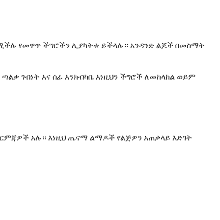
 የሚችሉ የመዋጥ ችግሮችን ሊያካትቱ ይችላሉ። አንዳንድ ልጆች በመስማት
ጣልቃ ገብነት እና ሰፊ እንክብካቤ እነዚህን ችግሮች ለመከላከል ወይም
እርምጃዎች አሉ። እነዚህ ጤናማ ልማዶች የልጅዎን አጠቃላይ እድገት