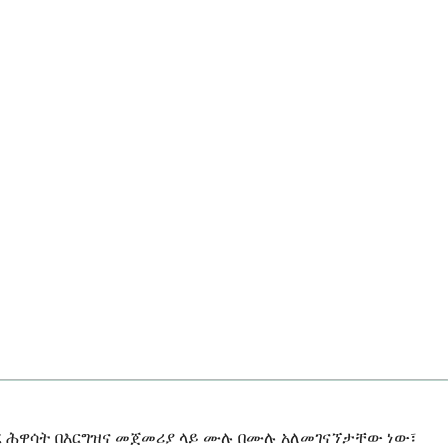
ረ ሕዋሳት በእርግዝና መጀመሪያ ላይ ሙሉ በሙሉ አለመገናኘታቸው ነው፣