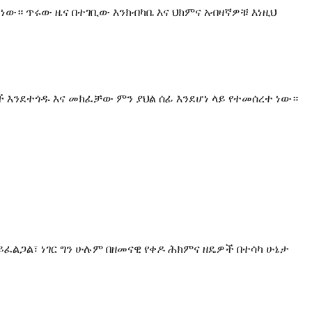
ነው። ጥሩው ዜና በተገቢው እንክብካቤ እና ህክምና አብዛኛዎቹ እነዚህ
 እንደተጎዱ እና መክፈቻው ምን ያህል ሰፊ እንደሆነ ላይ የተመሰረተ ነው።
ይፈልጋል፣ ነገር ግን ሁሉም በዘመናዊ የቀዶ ሕክምና ዘዴዎች በተሳካ ሁኔታ