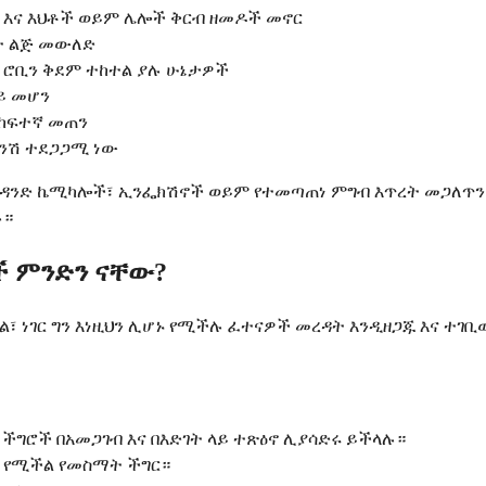
እና እህቶች ወይም ሌሎች ቅርብ ዘመዶች መኖር
ት ልጅ መውለድ
 ሮቢን ቅደም ተከተል ያሉ ሁኔታዎች
ይ መሆን
 ከፍተኛ መጠን
ትንሽ ተደጋጋሚ ነው
ንዳንድ ኬሚካሎች፣ ኢንፌክሽኖች ወይም የተመጣጠነ ምግብ እጥረት መጋለጥን
ሉ።
 ምንድን ናቸው?
ል፣ ነገር ግን እነዚህን ሊሆኑ የሚችሉ ፈተናዎች መረዳት እንዲዘጋጁ እና ተገ
ግሮች በአመጋገብ እና በእድገት ላይ ተጽዕኖ ሊያሳድሩ ይችላሉ።
 የሚችል የመስማት ችግር።