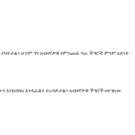
 ያካትታል። ሆኖም ግን አብዛኛዎቹ የምንጩሕ ጣራ ችግሮች ምንም አይነት
ቢውን እንክብካቤ እንዲፈልጉ ይረዳዎታል። አብዛኛዎቹ ችግሮች በተገቢው