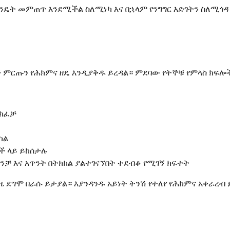
ዴት መምጠጥ እንደሚችል ስለሚነካ እና በኋላም የንግግር እድገትን ስለሚጎዳ 
 ምርጡን የሕክምና ዘዴ እንዲያቅዱ ይረዳል። ምደባው የትኞቹ የምላስ ክፍሎች
መክፈቻ
ካል
ች ላይ ይከሰታሉ
ቻ እና አጥንት በትክክል ያልተገናኘበት ተደብቆ የሚገኝ ክፍተት
ጊዜ ደግሞ በራሱ ይታያል። እያንዳንዱ አይነት ትንሽ የተለየ የሕክምና አቀራረብ 