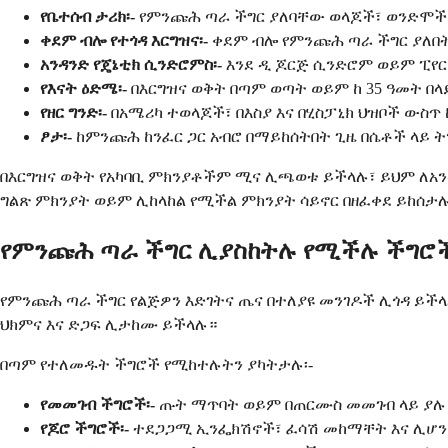
የቤተሰብ ታሪክ፡-
የምንጩሕ ጣራ ችግር ያለባቸው ወላጆች፣ ወንድሞች 
ቀደም ብሎ የተጎዳ እርግዝና፡-
ቀደም ብሎ የምንጩሕ ጣራ ችግር ያለበ
አንዳንድ የጄኔቲክ ሲንድሮምስ፡-
እንደ ዲ ጆርጅ ሲንድሮም ወይም ፒየር
የእናት ዕድሜ፡-
በእርግዝና ወቅት በጣም ወጣት ወይም ከ 35 ዓመት በላ
የዘር ግንድ፡-
በአሜሪካ ተወላጆች፣ በእስያ እና በሂስፓኒክ ህዝቦች ውስጥ
ፆታ፡-
ከምንጩሕ ከንፈር ጋር አብሮ በማይከሰትበት ጊዜ በሴቶች ላይ 
በእርግዝና ወቅት የአካባቢ ምክንያቶችም ሚና ሊጫወቱ ይችላሉ፣ ይህም ለአ
ግልጽ ምክንያት ወይም ሊከላከል የሚችል ምክንያት ሳይኖር በዘፈቀደ ይከሰታ
የምንጩሕ ጣራ ችግር ሊያስከትሉ የሚችሉ ችግሮች
የምንጩሕ ጣራ ችግር የልጅዎን እድገትና ጤና በተለያዩ መንገዶች ሊጎዳ ይችላ
ህክምና እና ድጋፍ ሊታከሙ ይችላሉ።
በጣም የተለመዱት ችግሮች የሚከተሉትን ያካትታሉ፡-
የመመገብ ችግሮች፡-
ጡት ማጥባት ወይም በጠርሙስ መመገብ ላይ ያሉ ች
የጆሮ ችግሮች፡-
ተደጋጋሚ ኢንፌክሽኖች፣ ፈሳሽ መከማቸት እና ሊሆን