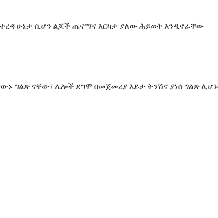
ንብ የተረዳ ሁኔታ ሲሆን ልጆች ጤናማና እርካታ ያለው ሕይወት እንዲኖራቸው
ያውኑ ግልጽ ናቸው፣ ሌሎች ደግሞ በመጀመሪያ እይታ ትንሽና ያነሰ ግልጽ ሊሆኑ