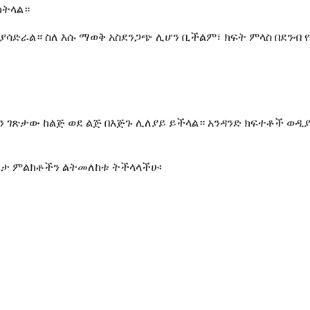
ከትላል።
ተጽዕኖ ያሳድራል። ስለ እሱ ማወቅ አስደንጋጭ ሊሆን ቢችልም፣ ክፍት ምላስ በደ
ኳን ገጽታው ከልጅ ወደ ልጅ በእጅጉ ሊለያይ ይችላል። አንዳንድ ክፍተቶች ወዲ
ካታ ምልክቶችን ልትመለከቱ ትችላላችሁ፡