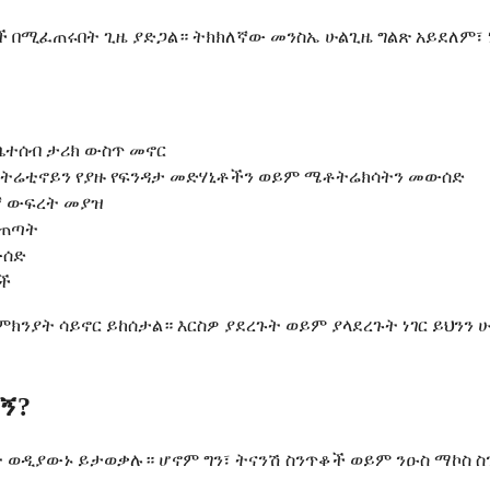
 በሚፈጠሩበት ጊዜ ያድጋል። ትክክለኛው መንስኤ ሁልጊዜ ግልጽ አይደለም፣ ነገ
ቤተሰብ ታሪክ ውስጥ መኖር
ይሶትሬቲኖይን የያዙ የፍንዳታ መድሃኒቶችን ወይም ሜቶትሬክሳትን መውሰድ
ኛ ውፍረት መያዝ
መጠጣት
ውሰድ
ች
ንያት ሳይኖር ይከሰታል። እርስዎ ያደረጉት ወይም ያላደረጉት ነገር ይህንን ሁ
ኝ?
ት ወዲያውኑ ይታወቃሉ። ሆኖም ግን፣ ትናንሽ ስንጥቆች ወይም ንዑስ ማኮስ 