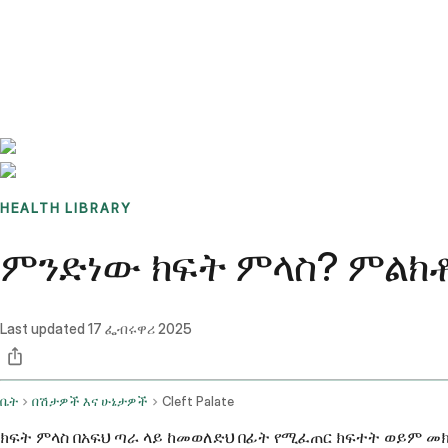
Benchmarks
Stories
FAQ
Sign up / Log in
HEALTH LIBRARY
ምንድነው ክፍት ምላስ? ምልክቶ
Last updated
17 ፌብሩዋሪ 2025
ቤት
በሽታዎች እና ሁኔታዎች
Cleft Palate
ክፍት ምላስ በአፍህ ጣራ ላይ ከመወለድህ በፊት የሚፈጠር ክፍተት ወይም 