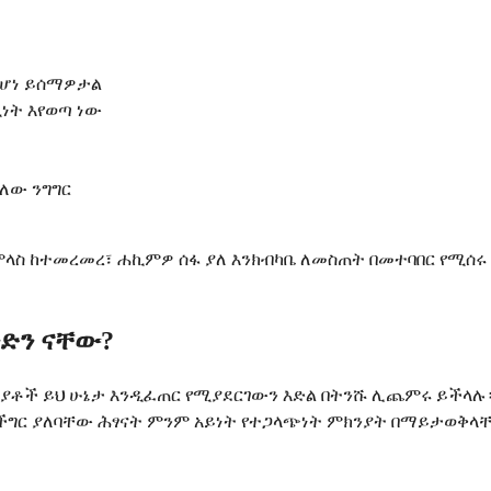
ደሆነ ይሰማዎታል
ነት እየወጣ ነው
ያለው ንግግር
ላስ ከተመረመረ፣ ሐኪምዎ ሰፋ ያለ እንክብካቤ ለመስጠት በመተባበር የሚሰሩ 
ድን ናቸው?
ያቶች ይህ ሁኔታ እንዲፈጠር የሚያደርገውን እድል በትንሹ ሊጨምሩ ይችላሉ።
 ችግር ያለባቸው ሕፃናት ምንም አይነት የተጋላጭነት ምክንያት በማይታወቅ