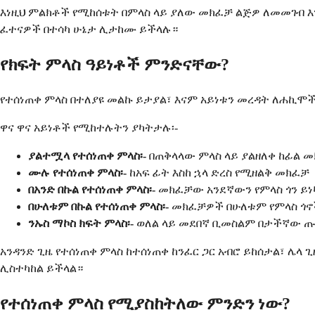
እነዚህ ምልክቶች የሚከሰቱት በምላስ ላይ ያለው መክፈቻ ልጅዎ ለመመገብ እን
ፈተናዎች በተሳካ ሁኔታ ሊታከሙ ይችላሉ።
የክፍት ምላስ ዓይነቶች ምንድናቸው?
የተሰነጠቀ ምላስ በተለያዩ መልኩ ይታያል፣ እናም አይነቱን መረዳት ለሐኪሞች
ዋና ዋና አይነቶች የሚከተሉትን ያካትታሉ፡-
ያልተሟላ የተሰነጠቀ ምላስ፡-
በጠቅላላው ምላስ ላይ ያልዘለቀ ከፊል 
ሙሉ የተሰነጠቀ ምላስ፡-
ከአፍ ፊት እስከ ኋላ ድረስ የሚዘልቅ መክፈቻ
በአንድ በኩል የተሰነጠቀ ምላስ፡-
መክፈቻው አንደኛውን የምላስ ጎን ይነ
በሁለቱም በኩል የተሰነጠቀ ምላስ፡-
መክፈቻዎች በሁለቱም የምላስ ጎኖ
ንኡስ ማኮስ ክፍት ምላስ፡-
ወለል ላይ መደበኛ ቢመስልም በታችኛው ጡን
አንዳንድ ጊዜ የተሰነጠቀ ምላስ ከተሰነጠቀ ከንፈር ጋር አብሮ ይከሰታል፣ ሌላ 
ሊስተካከል ይችላል።
የተሰነጠቀ ምላስ የሚያስከትለው ምንድን ነው?