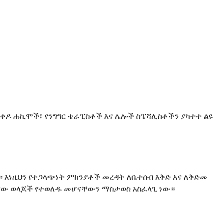
ቀዶ ሐኪሞች፣ የንግግር ቴራፒስቶች እና ሌሎች ስፔሻሊስቶችን ያካተተ ልዩ
 እነዚህን የተጋላጭነት ምክንያቶች መረዳት ለቤተሰብ እቅድ እና ለቅድመ
ላቸው ወላጆች የተወለዱ መሆናቸውን ማስታወስ አስፈላጊ ነው።