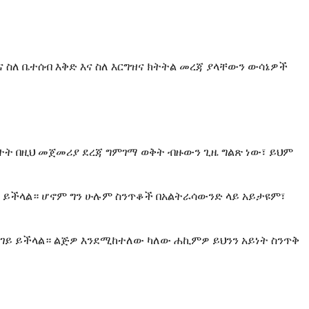
ና ስለ ቤተሰብ እቅድ እና ስለ እርግዝና ክትትል መረጃ ያላቸውን ውሳኔዎች
ተት በዚህ መጀመሪያ ደረጃ ግምገማ ወቅት ብዙውን ጊዜ ግልጽ ነው፣ ይህም
ቅ ይችላል። ሆኖም ግን ሁሉም ስንጥቆች በአልትራሳውንድ ላይ አይታዩም፣
ስ ሊዘገይ ይችላል። ልጅዎ እንደሚከተለው ካለው ሐኪምዎ ይህንን አይነት ስንጥቅ