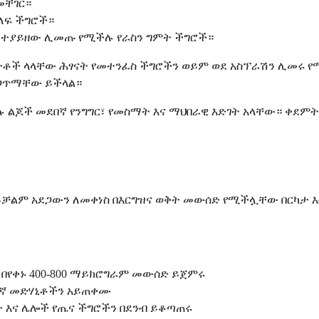
መቸገር።
ለፍ ችግሮች።
ር ተያይዘው ሊመጡ የሚችሉ የራስን ግምት ችግሮች።
ክፍተቶች ላላቸው ሕፃናት የመተንፈስ ችግሮችን ወይም ወደ አስፕራሽን ሊመሩ
ያጋጥማቸው ይችላል።
 ልጆች መደበኛ የንግግር፣ የመስማት እና ማህበራዊ እድገት አላቸው። ቀደምት 
ባይቻልም አደጋውን ለመቀነስ በእርግዝና ወቅት መውሰድ የሚችሏቸው በርካታ 
 በየቀኑ 400-800 ማይክሮግራም መውሰድ ይጀምሩ
ናኛ መድሃኒቶችን አይጠቀሙ
ት እና ሌሎች የጤና ችግሮችን በደንብ ይቆጣጠሩ