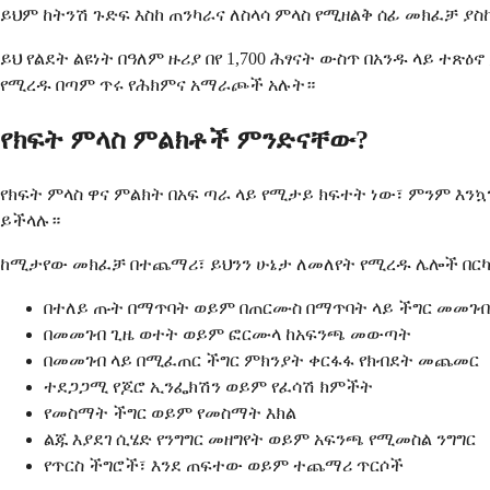
ይህም ከትንሽ ጉድፍ እስከ ጠንካራና ለስላሳ ምላስ የሚዘልቅ ሰፊ መክፈቻ ያስ
ይህ የልደት ልዩነት በዓለም ዙሪያ በየ 1,700 ሕፃናት ውስጥ በአንዱ ላይ 
የሚረዱ በጣም ጥሩ የሕክምና አማራጮች አሉት።
የክፍት ምላስ ምልክቶች ምንድናቸው?
የክፍት ምላስ ዋና ምልክት በአፍ ጣራ ላይ የሚታይ ክፍተት ነው፣ ምንም እን
ይችላሉ።
ከሚታየው መክፈቻ በተጨማሪ፣ ይህንን ሁኔታ ለመለየት የሚረዱ ሌሎች በር
በተለይ ጡት በማጥባት ወይም በጠርሙስ በማጥባት ላይ ችግር መመገብ
በመመገብ ጊዜ ወተት ወይም ፎርሙላ ከአፍንጫ መውጣት
በመመገብ ላይ በሚፈጠር ችግር ምክንያት ቀርፋፋ የክብደት መጨመር
ተደጋጋሚ የጆሮ ኢንፌክሽን ወይም የፈሳሽ ክምችት
የመስማት ችግር ወይም የመስማት እክል
ልጁ እያደገ ሲሄድ የንግግር መዘግየት ወይም አፍንጫ የሚመስል ንግግር
የጥርስ ችግሮች፣ እንደ ጠፍተው ወይም ተጨማሪ ጥርሶች