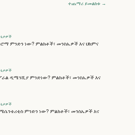
ተጨማሪ ይመልከቱ
→
ሁኔታዎች
ውሮማ ምንድን ነው? ምልክቶች፣ መንስኤዎች እና ህክምና
ሁኔታዎች
ራል ዲሜንሺያ ምንድነው? ምልክቶች፣ መንስኤዎች እና
ሁኔታዎች
 ሜሴንቴሪቲስ ምንድን ነው? ምልክቶች፣ መንስኤዎች እና