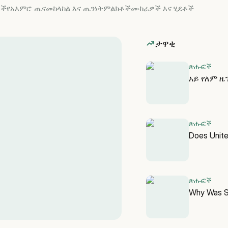
ዎች
የአእምሮ ጤና
መከላከል እና ጤንነት
ምልክቶች
ሙከራዎች እና ሂደቶች
ታዋቂ
ጽሑፎች
አይ የለም ዜ
ጽሑፎች
Does Unit
ጽሑፎች
Why Was Sk