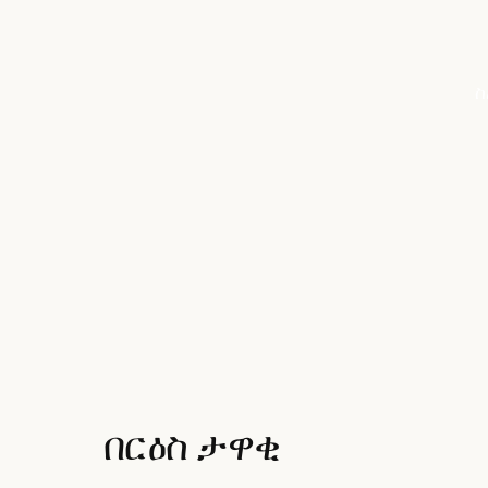
ስ
በርዕስ ታዋቂ