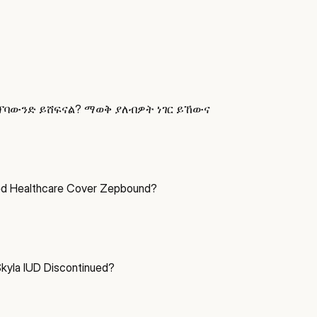
ፕባውንድ ይሸፍናል? ማወቅ ያለብዎት ነገር ይኸውና
ed Healthcare Cover Zepbound?
yla IUD Discontinued?