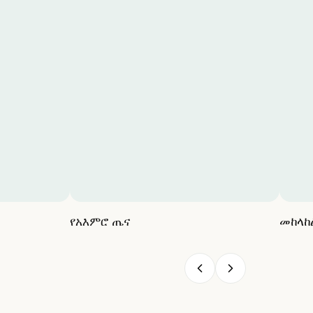
የአእምሮ ጤና
መከላከ