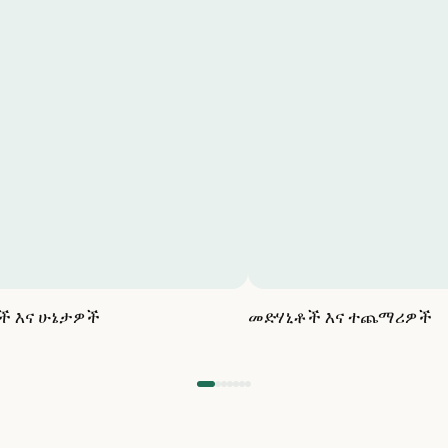
ች እና ሁኔታዎች
መድሃኒቶች እና ተጨማሪዎች