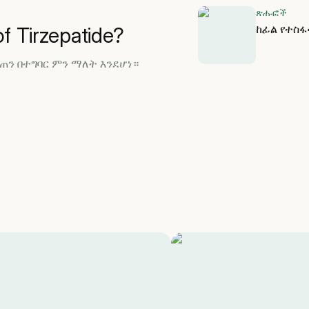
ጽሑፎች
ከፊል የተስፋ
f Tirzepatide?
ሻ መጠን በተግባር ምን ማለት እንደሆነ።