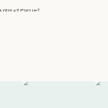
ፋ የሽንት ፊኛ ምንድን ነው?