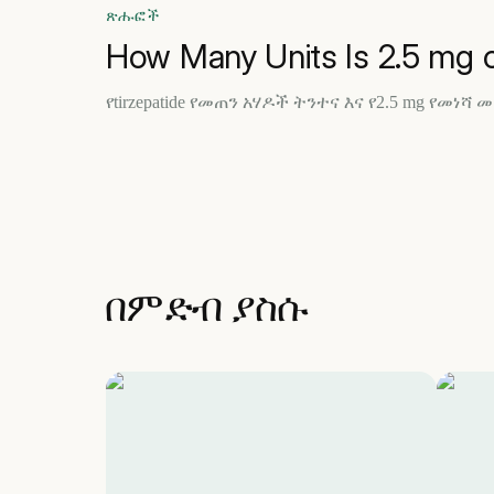
ጽሑፎች
How Many Units Is 2.5 mg o
የtirzepatide የመጠን አሃዶች ትንተና እና የ2.5 mg የመነ
በምድብ ያስሱ