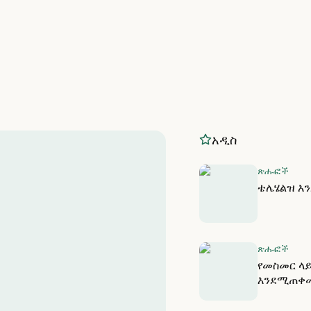
አዲስ
ጽሑፎች
ቴሌሄልዝ እ
ጽሑፎች
የመስመር ላይ
እንደሚጠቀ