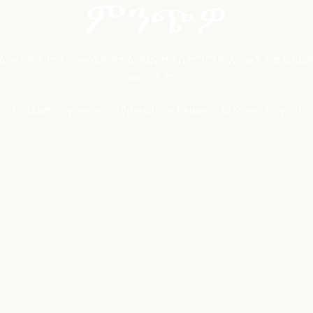
ምንጭዎ
ለ ጤናዎ የተማሩ ውሳኔዎችን ለማድረግ አስተማማኝ እና ወቅታዊ የሕክ
መረጃን ያግኙ
በሕክምና የተገመገመ
በመደበኛነት የተዘመነ
ለግላዊነት የተገነባ