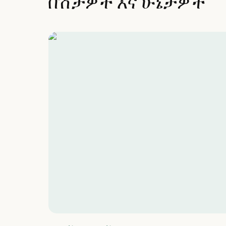
በሽታዎች እና ሁኔታዎች