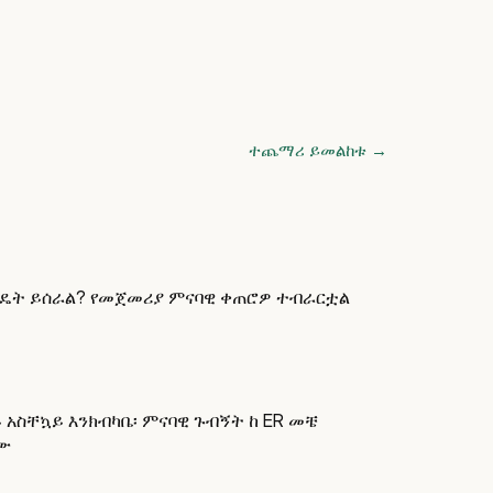
ተጨማሪ ይመልከቱ
→
ንዴት ይሰራል? የመጀመሪያ ምናባዊ ቀጠሮዎ ተብራርቷል
 አስቸኳይ እንክብካቤ፡ ምናባዊ ጉብኝት ከ ER መቼ
ሙ