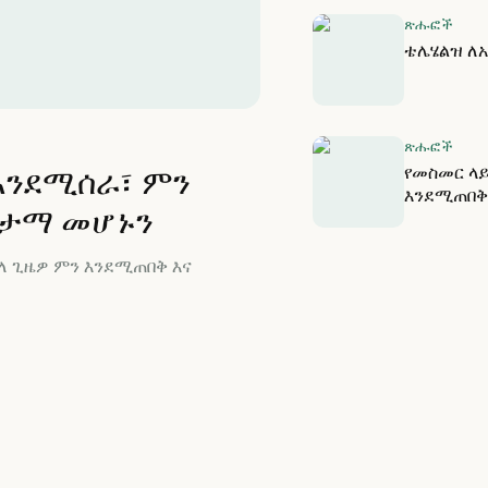
ጽሑፎች
ቴሌሄልዝ ለ
ጽሑፎች
የመስመር ላይ
እንደሚሰራ፣ ምን
እንደሚጠበቅ
ጤታማ መሆኑን
ለ ጊዜዎ ምን እንደሚጠበቅ እና