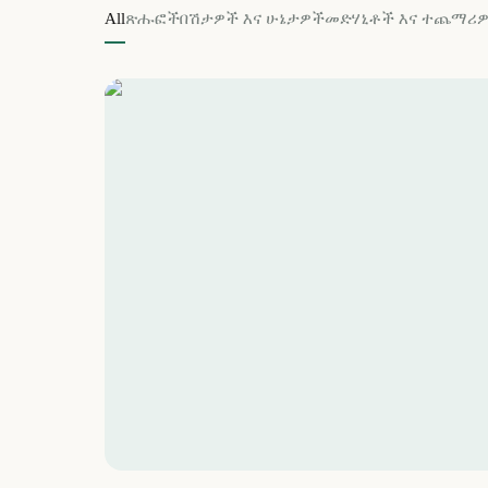
All
ጽሑፎች
በሽታዎች እና ሁኔታዎች
መድሃኒቶች እና ተጨማሪ