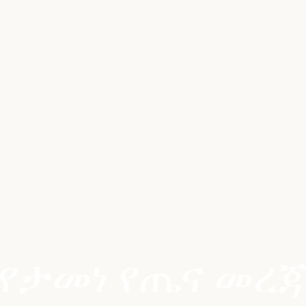
የታመነ የጤና መረ