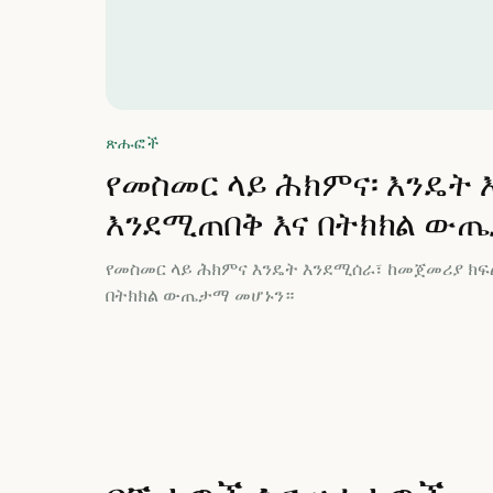
ጽሑፎች
የመስመር ላይ ሕክምና፡ እንዴት 
እንደሚጠበቅ እና በትክክል ው
የመስመር ላይ ሕክምና እንዴት እንደሚሰራ፣ ከመጀመሪያ ክፍ
በትክክል ውጤታማ መሆኑን።