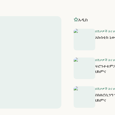
አዲስ
በሽታዎች እና 
አኩስቲክ ኒ
በሽታዎች እና 
ፍሮንቶቴምፖ
ህክምና
በሽታዎች እና 
ስክለሮሲንግ
ህክምና