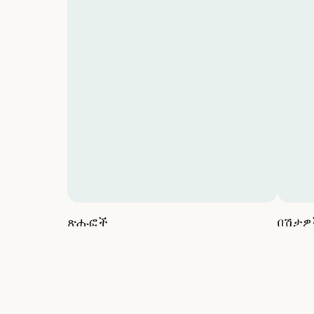
ጽሑፎች
በሽታዎ