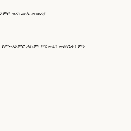
አእምሮ ጤና፡ ሙሉ መመሪያ
 የሥነ-አእምሮ ሐኪም፡ ምርመራ፣ መድሃኒት፣ ምን