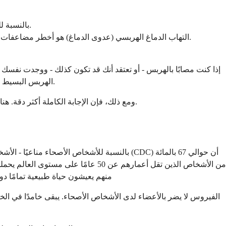
بالنسبة للبالغين الأصحاء، نادرًا ما يكون الهربس مميتًا - الغالبية العظمى من المصابين بفيروس الهربس البسيط 1 أو 2 يعيشون حياة طبيعية تمامًا.
التهاب الدماغ الهربسي (عدوى الدماغ) هو أخطر مضاعفات لدى البالغين - يبلغ معدل الوفيات فيه 70 بالمائة إذا لم يتم علاجه، ولكنه يستجيب جيدًا للعوامل المضادة للفيروسات عند اكتشافه مبكرًا.
إذا كنت مصابًا بالهربس - أو تعتقد أنك قد تكون كذلك - ووجدت نف
الهربس البسيط 1 أو 2، الهربس ليس حالة مهددة للحياة. إنه غير مريح، ويمكن إدارته، وهو مزمن - ولكنه لا يعرض حياة البالغ السليم للخطر بأي شكل ذي معنى.
ومع ذلك، فإن الإجابة الكاملة أكثر دقة. هناك مواقف محددة يمكن أن يصبح فيها الهربس خطيرًا حقًا، وفهم هذه المواقف بوضوح أكثر فائدة من تجاهل القلق تمامًا أو المبالغة في تضخيمه.
بالنسبة للأشخاص الأصحاء مناعيًا - الأشخاص ال
منهم يعيشون حياة طبيعية تمامًا د
الفيروس لا يضر بالأعضاء لدى الأشخاص الأصحاء. يبقى خامدًا في الخل