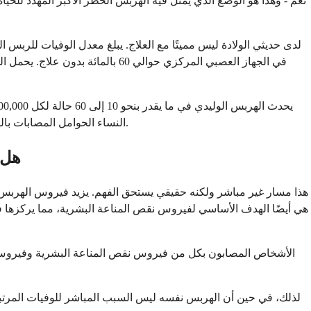
نعم - وهذا هو الوضع الذي يمثل فيه الهربس الخطر الأكبر المهدد للحي
النساء الحوامل المصابات بالهربس علاج مضاد للفيروسات وقائي في الثلث الثالث من الحمل، ولماذا يوصى بالولادة القيصرية عند وجود آفات تناسلية نشطة وقت المخاض.
هل 
لذلك، في حين أن الهربس نفسه ليس السبب المباشر للوفيات المرتبط