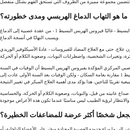
ما هو التهاب الدماغ الهربسي ومدى خطورته؟
التهاب الدماغ الهربسي هو أخطر مضاعفات فيروس الهربس البسيط المهددة للحياة لدى البالغين. يحدث عندما ينتقل فيروس الهربس البسيط - غالبًا فيروس الهربس البسيط 1 - من عقدة عصبية إلى الدماغ
ويسبب التهابًا في أنسجة الدماغ.
الة الصحة العامة الكندية، يبلغ معدل الوفيات لالتهاب الدماغ الهربسي حوالي 70 بالمائة إذا تُرك دون علاج. حتى مع العلاج المضاد للفيروسات - عادةً الأسيكلوفير الوريدي
عية دنماركية كبيرة شملت ما يقرب من 500 مريض مصاب بعدوى الجهاز العصبي المركزي المؤكدة بفيروس الهربس البسيط أن الوفيات في السنة
الأولى كانت مرتفعة بشكل حاد - اختلاف في معدل الوفيات يزيد عن 19 بالمائة لمرضى الجهاز العصبي المركزي بفيروس الهربس البسيط 1 مقارنة بعامة السكان - ولكن الوفيات بعد السنة الأولى عادت إلى
صداع عانيته من قبل، والنوبات، وصعوبة الكلام أو الحركة، والحساسية
يجعل شخصًا أكثر عرضة للمضاعفات الخطيرة؟
إلى ما وراء حدوده العصبية المعتادة ويؤثر على الأعضاء الداخلية، أو