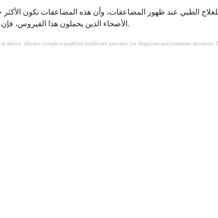
اج الطبي عند ظهور المضاعفات، وأن هذه المضاعفات تكون الأكثر خطورة 
الأصحاء الذين يحملون هذا الفيروس، فإن الحياة الطبيعية والكاملة ليست مجرد إمكانية - بل هي النتيجة المتوقعة.
ical advice. Always consult a qualified healthcare provider for diagnosis and treatment decisions