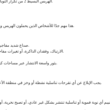
الهربس البسيط 2 من تكرار النوبات والالتهاب التناسلي الذي يسهل انتقال فيروس نقص المناعة البشرية.
هذا مهم جدًا للأشخاص الذين يحملون الهربس ويريدون معرفة متى يحتاج شيء يتجاوز النوبة المعتادة إلى اهتمام عاجل.
صداع شديد مفاجئ مصحوب بحمى وتيبس في الرقبة - هذه علامات التهاب السحايا.
الارتباك، وفقدان الذاكرة، أو تغيرات مفاجئة في الشخصية إلى جانب الحمى - هذه تشير إلى التهاب الدماغ.
بثور واسعة الانتشار عبر مساحات كبيرة من سطح الجسم مع حمى - احتمالية الإصابة بعدوى منتشرة.
يجب الإبلاغ عن أي تقرحات تناسلية نشطة أو وخز في منطقة الأعضاء التناسلية لمقدم الرعاية فورًا حتى يمكن تعديل خطة الولادة.