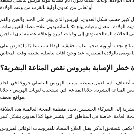
ناء الولادة، وغالبًا عندما تكون الأم مصابة بنوبة هربس تناسلي نشطة
أو تعاني من عدوى أولية بالقرب من وقت الولادة.
 يؤثر على الجلد والعين والفم (SEM) لدى حديثي الولادة ليس مميتًا مع العلاج. يبلغ معدل الوفيات للربس الوليدي
في الجهاز العصبي المركزي حوالي 60 بالمائة بدون علاج. يحمل الهربس الوليدي المنتشر - حيث ينتشر الفيروس في جميع أنحاء جسم حديث الولادة - معدل وفيات يبلغ 85 بالمائة بدون علاج مضاد للفيروسات،
 يجعله غير شائع - ولكن خطورة النتائج تجعله أولوية صحية عامة حقيقية. لهذا السبب غالبًا ما يُعرض على
 خطر الإصابة بفيروس نقص المناعة البشرية؟
بفيروس نقص المناعة البشرية بحوالي ثلاثة أضعاف. آلية العمل بسيطة: يسبب الهربس التناسلي جروحًا في الجلد
ي تستجيب لنوبات الهربس - خلايا CD4 T-cells - هي أيضًا الهدف الأساسي لفيروس نقص المناعة البشرية، مما يركزها في
مواقع ضعف.
أيضًا أكثر عرضة لنقل فيروس نقص المناعة البشرية إلى الشركاء الجنسيين. تحدد منظمة الصحة العالمية هذه العلاقة
يكفي لتستحق الذكر. يقلل العلاج المضاد للفيروسات الوقائي لفيروس