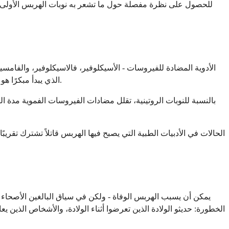
للحصول على نظرة مفصلة حول ما تشعر به نوبات الهربس الأولى - بم
الأدوية المضادة للفيروسات - الأسيكلوفير، فالاسيكلوفير، والفامس
الذي يبدأ مبكرًا هو العلاج الذي يخفض معدل الوفيات من 70 بالمائة إلى 10 إلى 20 بالمائة. نافذة الفائدة القصوى ضيقة - كلما بدأ العلاج مبكرًا، كانت النتيجة أفضل.
بالنسبة للنوبات الروتينية، تقلل مضادات الفيروسات الفموية مدة 
الحالات في الأدبيات الطبية التي يصبح فيها الهربس قاتلاً تشترك تقري
يمكن أن يسبب الهربس الوفاة - ولكن في سياق البالغين الأصحاء ذو
الخطورة: حديثو الولادة الذين تعرضوا أثناء الولادة، والأشخاص ال