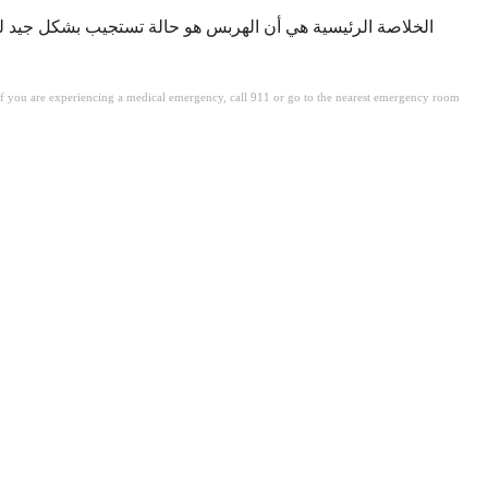
الخلاصة الرئيسية هي أن الهربس هو حالة تستجيب بشكل جيد للعل
. If you are experiencing a medical emergency, call 911 or go to the nearest emergency room