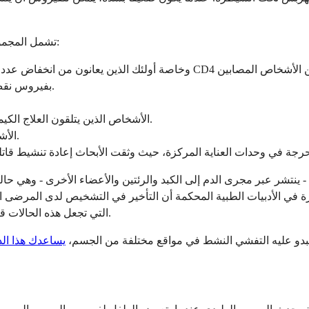
تشمل المجموعات المعرضة لخطر متزايد بشكل كبير للمضاعفات الخطيرة للهربس:
بفيروس نقص المناعة البشرية، وتحدث نوبات شديدة ومنتشرة بشكل متكرر.
الأشخاص الذين يتلقون العلاج الكيميائي أو الستيرويدات القشرية بجرعات عالية على المدى الطويل.
الأشخاص الذين يعانون من سرطانات الدم مثل اللوكيميا أو الليمفوما.
- ينتشر عبر مجرى الدم إلى الكبد والرئتين والأعضاء الأخرى - وهي 
رة في الأدبيات الطبية المحكمة أن التأخير في التشخيص لدى المرضى 
التي تجعل هذه الحالات قاتلة، لأن عدوى الهربس في هذه الحالة قابلة للعلاج عند اكتشافها مبكرًا.
يبدو عليه التفشي النشط في مواقع مختلفة من الجسم،
يساعدك هذا ال