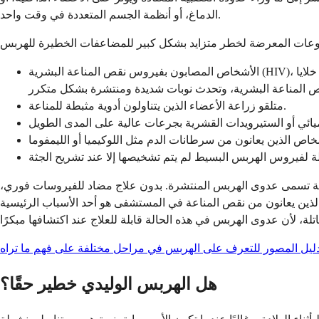
الدماغ، أو أنظمة الجسم المتعددة في وقت واحد.
الأشخاص المصابون بفيروس نقص المناعة البشرية (HIV)، وخاصة أولئك الذين يعانون من انخفاض عدد خلايا CD4 أو الإيدز المتقدم - ينتشر فيروس الهربس البسيط 2 بشكل كبير بين الأشخاص المصابين
متلقو زراعة الأعضاء الذين يتناولون أدوية مثبطة للمناعة.
حالة تسمى عدوى الهربس المنتشرة. بدون علاج مضاد للفيروسات فوري،
الذين يعانون من نقص المناعة في المستشفى هو أحد الأسباب الرئيسية
دليل المصور للتعرف على الهربس في مراحل مختلفة على فهم ما تراه
هل الهربس الوليدي خطير حقًا؟