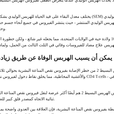
اة. يحدث الهربس الوليدي عندما يتعرض الطفل لفيروس الهربس البسيط أث
يختلف معدل البقاء على قيد الحياة للهربس الوليدي بشكل كبير حسب شكل العدوى. الهربس الذي
وحتى الحالات المعالجة تؤدي إلى وفيات كبيرة وإعاقة عصبية لدى الناجين.
يحدث الهربس الوليدي في ما يقدر بنحو 10 إلى 60 حالة لكل 100,000 ولادة حية في الولايات المتحدة، مما
يمكن أن يسبب الهربس الوفاة عن طريق زيادة
هذا مسار غير مباشر ولكنه حقيقي يستحق الفهم. يزيد فيروس الهربس البسيط 2 من خطر الإصابة 
والأغشية المخاطية، مما يخلق نقاط دخول لفيروس نقص المناعة البشرية. خلايا المناعة الت
الأشخاص المصابون بكل من فيروس نقص المناعة البشرية وفيروس الهربس البسيط 2 هم 
ثنائية الاتجاه كمصدر قلق كبير للصحة العامة، خاصة في المناطق التي ينتشر فيها كلا العدوين بشكل كبير.
ة بفيروس نقص المناعة البشرية، فإن العلاقة بين العدوى واضحة بما 