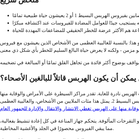
ملخص سريع
 هذا: بالنسبة للغالبية العظمى من الأشخاص الذين يعيشون مع فيروس
يمكن أن يكون الهربس قاتلاً للبالغين الأصحاء؟
غاية. تقدر مراكز السيطرة على الأمراض والوقاية منها (CDC) أن حوالي 67 بالمائة
من الأشخاص الذين تقل أعمارهم عن 50 عامًا على مستوى العالم يحملون فيروس الهربس البسيط 1، وحوالي 13 بالمائة يحملون فيروس الهربس البسيط 2. يمثل هذا مئات الملايين من الأشخاص، والغالبية العظمى
ية منها على الهربس تغطي الانتشار والانتقال والإدارة للجمهور العام
 التقرحات المألوفة. يتحكم جهاز المناعة في كل إعادة تنشيط بفعالية،
مما يبقي الفيروس محصورًا في الجلد والأغشية المخاطية.