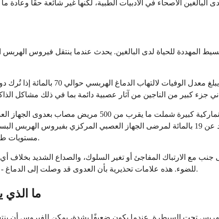
هذه حالة طبية طارئة. وفقًا لبيانات من وك
كلما بدأ العلاج مبكرًا، كانت النتيجة أفضل. وجدت دراسة جما
مستويات طبيعية تقريبًا للناجين. هذا يؤكد مدى أهمية العلاج المبكر في تغيير النتيجة.
جنب مع الارتباك المفاجئ أو تغير السلوك، والصداع الشديد بخلاف أي 
للضوء. هذه علامات تحذيرية بأن العدوى قد وصلت إلى الدماغ - والانتظار لرؤية الطبيب ليس مناسبًا عندما تكون هذه الأعراض موجودة.
ما الذي 
لهربس تحت السيطرة. عندما يكون ضعيفًا بشدة، يمكن للفيروس أن ينتشر 