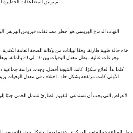
تم توثيق المضاعفات الخطيرة لدى البالغين الأصحاء في الأدبيات الطبية، لكنها غير شائعة حقًا وعادة ما تتضمن مجموعة مميزة من الظروف التي تستحق الفهم بشكل منفصل.
بجرعات عالية - يظل معدل الوفيات بين 10 إلى 20 بالمائة، ويعاني جزء كبير من الناجين من آثار عصبية دائمة بما في ذلك مشاكل الذاكرة، وتغيرات الشخصية، واضطرابات النوبات، وصعوبة الكلام أو الحركة.
الأعراض التي يجب أن تستدعي التقييم الطارئ تشمل الحمى جنبًا إلى 
جهاز المناعة هو المتغير المركزي. عندما يعمل بشكل جيد، فإنه يبقي ا