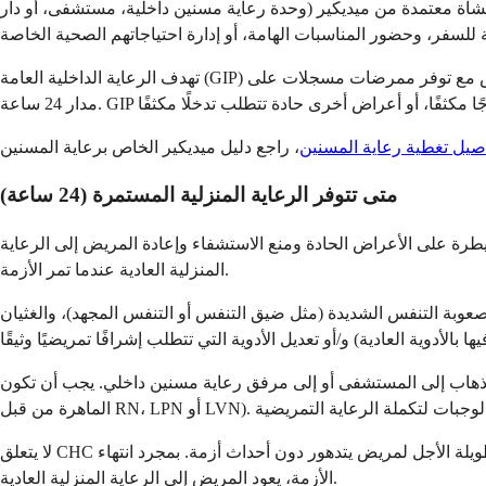
منشأة معتمدة من ميديكير (وحدة رعاية مسنين داخلية، مستشفى، أو دار
تهدف الرعاية الداخلية العامة (GIP) إلى معالجة الأعراض التي لا يمكن إدارتها في المنزل. يتلقى المرضى الرعاية في مستشفى، أو وحدة رعاية مسنين داخلية، أو مرفق تمريض مع توفر ممرضات مسجلات على
صيل تغطية رعاية المسنين
متى تتوفر الرعاية المنزلية المستمرة (24 ساعة)
طرة على الأعراض الحادة ومنع الاستشفاء وإعادة المريض إلى الرعاية
المنزلية العادية عندما تمر الأزمة.
صعوبة التنفس الشديدة (مثل ضيق التنفس أو التنفس المجهد)، والغثيان
رعاية مسنين داخلي. يجب أن تكون CHC الرعاية التمريضية هي العلاج الأساسي (أكثر من 50٪ من الرعاية التمريضية
لا يتعلق CHC بإرهاق مقدم الرعاية لاحتياجات الرعاية غير الماهرة (هذه هي الرعاية المؤقتة)، أو صعوبات التنسيب، أو أنها ليست رعاية تمريضية مستمرة طويلة الأجل لمريض يتدهور دون أحداث أزمة. بمجرد انتهاء
الأزمة، يعود المريض إلى الرعاية المنزلية العادية.