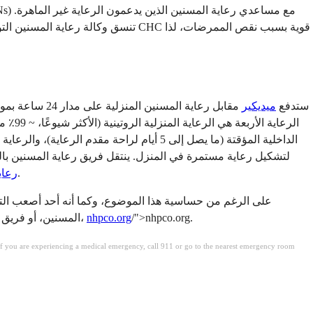
تنسق وكالة رعاية المسنين التوظيف، 
ستدفع
ميديكير
مقابل رعاية 
الداخلية المؤقتة (ما يصل إلى 5 أيام لراح
لتشكيل رعاية مستمرة في المنزل. ينتقل فريق رعاية المسنين با
.
رعاي
على الرغم من حساسية هذا الموضوع، وكما أنه أحد أصعب التج
/">nhpco.org.
nhpco.org
المسنين، أو فريق الرعاية التلطيفية في مستشفاك، أو مستشار حزن. يمكن للعائلات العثور على موارد في المنظمة الوطنية لرعاية المسنين والرعاية التلطيفية،
. If you are experiencing a medical emergency, call 911 or go to the nearest emergency room