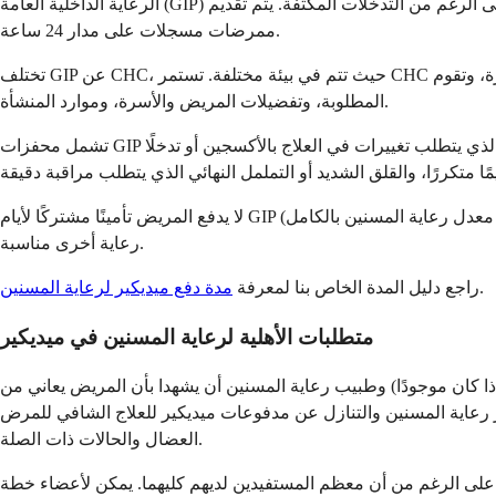
الرعاية الداخلية العامة (GIP) مخصصة للمرضى الذين لا يمكن التحكم في أعراضهم في المنزل على الرغم من التدخلات المكثفة. يتم تقديم GIP في مستشفى، أو وحدة رعاية مسنين داخلية، أو دار رعاية مع تغطية
ممرضات مسجلات على مدار 24 ساعة.
تختلف GIP عن CHC، حيث تتم في بيئة مختلفة. تستمر CHC في رعاية المريض في المنزل مع زيارات متكررة، وتقوم GIP بنقل المريض إلى منشأة للإدارة الطبية المكثفة. يتم تحديد ذلك بناءً على الأعراض
المطلوبة، وتفضيلات المريض والأسرة، وموارد المنشأة.
تشمل محفزات GIP الألم غير المنضبط الذي يستلزم تغييرات متكررة في الأدوية باستخدام المسارات الوريدية أو الإدارة فوق الجافية، وضيق التنفس الشديد الذي يتطلب تغييرات في العلاج بالأكسجين أو تدخلًا
لا يدفع المريض تأمينًا مشتركًا لأيام GIP (تدفع ميديكير معدل رعاية المسنين بالكامل). بمجرد وصول الأعراض إلى حالة مستقرة، يقوم فريق رعاية المسنين بإعادة المريض إلى مكان الرعاية المنزلية العادية أو
رعاية أخرى مناسبة.
.
راجع دليل المدة الخاص بنا لمعرفة
مدة دفع ميديكير لرعاية المسنين
متطلبات الأهلية لرعاية المسنين في ميديكير
ا كان موجودًا) وطبيب رعاية المسنين أن يشهدا بأن المريض يعاني من
تيار لاختيار رعاية المسنين والتنازل عن مدفوعات ميديكير للعلاج الشافي للمرض
العضال والحالات ذات الصلة.
ن معظم المستفيدين لديهم كليهما. يمكن لأعضاء خطة Medicare Advantage اختيار رعاية المسنين بموجب خطة