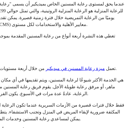
عندما يحق لمستوى رعاية المسنين الخاص بميديكير أن يسمى "رعاية من
مستوى أعلى من إدارة الأعراض المقدمة في بيئة المستشفى، عندما لا تكون الرعاية المنزلية كافية. أنشأت مراكز خدمات ميديكير وميديكيد (CMS) معايير الأهلية والاستخدامات لكل مستوى.
تغطي هذه النشرة أربعة أنواع من رعاية المسنين المقدمة بموجب ميديكير أو في منزل الشخص، وتوافر
من خلال أربعة مستويات متميزة من الرعاية، حيث ينتقل المرضى بين المستويات مع تغير احتياجاتهم. فهم كل مستوى يساعد الأسر على معرفة الرعاية المتاحة ومتى.
تعمل
ميزة رعاية المسنين في ميديكير
ماهر، أو مرفق رعاية طويلة الأجل. يقوم فريق رعاية المسنين
الرعاية، عادةً عدة مرات في الأسبوع. يكون الفريق متاحًا على مدار الساعة طوال أيام الأسبوع لحالات الطوارئ، على الرغم من أنهم لا يقدمون رعاية سريرية مستمرة خلال الفترات الروتينية.
ممرضات مسجلات (RNs)، أو ممرضات قانونيين (LPNs)، أو ممرضات قانونيين مرخصين (LVNs). يمكن لمساعدي رعاية المسنين وخدمات المدبرات المنزلية أن تكمل الرعاية التمريضية.