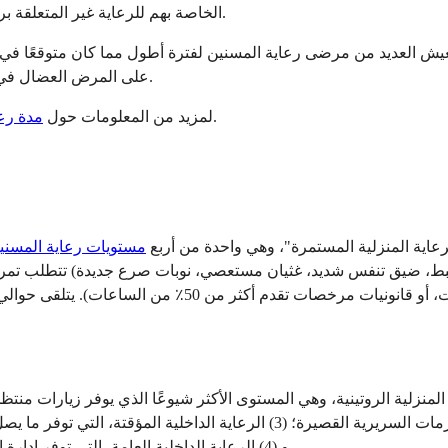
ميديكير الأصلية مع الاحتفاظ بخطة Medicare Advantage الخاصة بهم للرعاية غير المتعلقة برعاية المسنين.
ًا صارمًا. يعيش العديد من مرضى رعاية المسنين لفترة أطول مما كان متوقعً
على المرض العضال في الفترات الزمنية المطلوبة (90 يومًا لأول فترتي منفعة، ثم كل 60 يومًا).
، راجع دليل مدة رعاية المسنين الخاص بنا.
لمزيد من المعلومات حول
مدة رعا
عاية المنزلية المستمرة"، وهي واحدة من أربع
مستويات رعاية المسني
بط، ضيق تنفس شديد، غثيان مستعصي، نوبات صرع جديدة) تتطلب تمريضًا
و (4) الرعاية الداخلية العامة، التي توفر إدارة الأعراض على مستوى المستشفى عندما لا تكون الرعاية المنزلية كافية.