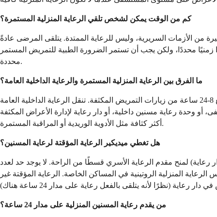
كم من الوقت يمكن لشخص تلقي الرعاية المنزلية المستمرة؟
 الممتدة. يتلقى المرضى عادةً CHC لساعات إلى بضعة أيام أثناء استقرار الأعراض الحادة. بمجرد زوال الأزمة، يعود المريض
 تستمر الضرورة الطبية للتمريض المستمر. CHC غير مناسب لاحتياجات الرعاية المستمرة على مدار 24 ساعة دون محفزات أزمة
محددة.
ما الفرق بين الرعاية المنزلية المستمرة والرعاية الداخلية العامة؟
يعالج كلا المستويين المواقف التي لا تكون فيها رعاية المسنين الروتينية كافية. تبقي الرعاية المنزلية المستمرة المريض في المنزل مع 8-24 ساعة من زيارات التمريض المكثفة. تنقل الرعاية الداخلية العامة
اخلية، أو دار رعاية لإدارة الأعراض المكثفة. CHC مناسب عندما يمكن إدارة الأعراض في المنزل مع دعم تمريضي مكثف؛ GIP للحالات التي تتطلب تدخلات طبية
أكثر كثافة مثل الأدوية الوريدية أو المراقبة المستمرة.
هل تغطي ميديكير الرعاية المؤقتة لرعاية المسنين؟
اخلية، مستشفى، أو دار رعاية) لمنح مقدم الرعاية الأسري قسطًا من الراحة. لا يوجد حد لعدد
 المؤقتة، على عكس الرعاية المنزلية الروتينية في المساكن الخاصة. الرعاية المؤقتة غير
من يقدم رعاية المسنين المنزلية على مدار 24 ساعة؟