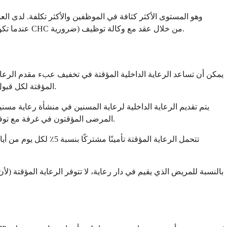
صعبون في العثور عليهم في المجتمع وصعبون في جدولتهم في وقت قصير للرعاية المنزلية المكثفة. غالبًا ما يتم توفير المكملات الطارئة (عندما تكون CHC ضرورية) من خلال عقد مع وكالة توظيف.
المؤقتة لكل قبول في منشأة معتمدة من ميديكير. في حين لا يوجد حد محدد لقبولات الرعاية المؤقتة سنويًا، إلا أن هناك تدقيقًا من ميديكير للاستخدام المناسب.
يتم تقديم الرعاية الداخلية لرعاية المسنين في منشأة رعاية مسن
المرضى المؤقتون في غرفة مع توفير الإقامة والوجبات التي تدفعها ميديكير، وهذا ميزة كبيرة (عادة لا يتم توفيرها للمرضى الذين يتلقون الرعاية في المنزل في مسكنهم الخاص).