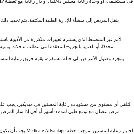
محددًا، أو العناية بالجروح المعقدة التي تتطلب تدخلات يومية متعددة، أو الغثيان أو القيء المستعصي الذي يتطلب أدوية وريدية وتقييمًا متكررًا، والقلق الشديد أو التململ النهائي الذي يتطلب مراقبة دقيقة.
لتلقي أي مستوى من مستويات رعاية المسنين في ميديكير، يجب على ال
مرض عضال مع توقع طبي لمدة 6 أشه
يجب أن يكون