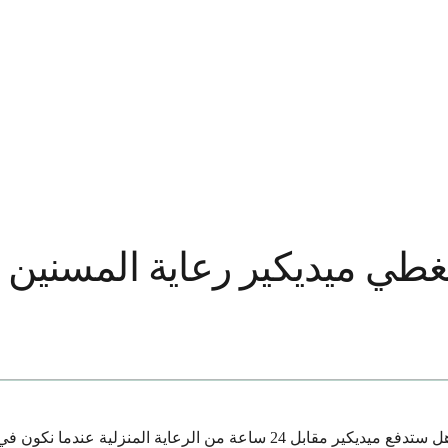
طي ميديكير رعاية المسنين المنزلي
بينما تتخذ الأسر قرارات نهاية الحياة، فإن أحد أهم هذه القرارات هو “هل ستد