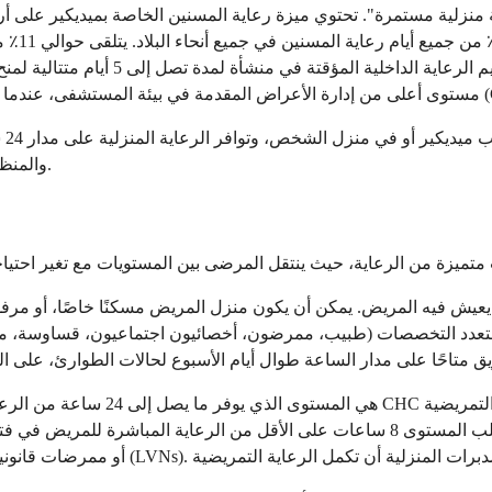
زلية مستمرة". تحتوي ميزة رعاية المسنين الخاصة بميديكير على أربع 
يوميًا من الرعاية التمريضية خلال فترة
 الرعاية المنزلية على مدار 24 ساعة، ومعلومات الأهلية، وما يمكن أن تتوقعه الأسر. بيانات مقدمة من
، والمنظمة الوطنية لرعاية المسنين والرعاية التلطيفية.
 متعدد التخصصات (طبيب، ممرضون، أخصائيون اجتماعيون، قساوسة، مسا