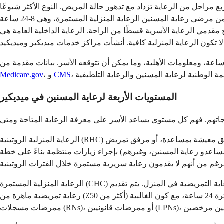
مراحل من الرعاية تزداد مع تدهور حالة المريض. النوع الأكثر شيوعًا
للرعاية المنزلية هو الرعاية المنزلية الروتينية، والتي تمثل حوالي 99٪ من جميع أيام رعاية المسنين في جميع أنحاء البلاد. يتلقى حوالي 11٪ من مرضى رعاية المسنين الرعاية المنزلية المستمرة، وهي 8-24 ساعة
 زمنية قصيرة. يمكن تقديم الرعاية الداخلية المؤقتة في منشأة لمدة تصل إلى 5 أيام متتالية لمنح مقدمي الرعاية الأسرية قسطًا من الراحة. الرعاية الداخلية العامة هي
CMS
، و
Medicare.gov
المستويات الأربعة لرعاية المسنين في ميديكير
الرعاية المنزلية الروتينية (RHC) هي الخدمة الأكثر شيوعًا لرعاية المسنين، ويتم تقديمها في أي مكان يعيش فيه المريض. يمكن أن يكون منزل المريض مسكنًا خاصًا، أو مرفق معيشة بمساعدة، أو مرفق تمريض
عدو رعاية المسنين، وغيرهم) بإجراء زيارات منتظمة بناءً على خطة
الرعاية المنزلية المستمرة (CHC) هي المستوى الذي يوفر ما يصل إلى 24 ساعة من الرعاية التمريضية في المنزل. يتم تقديم CHC فقط خلال فترات قصيرة من الأزمات السريرية عندما تكون الرعاية التمريضية
المكثفة ضرورية لإبقاء المريض في المنزل وتجنب الاستشفاء. يتطلب المستوى 8 ساعات على الأقل من الرعاية المباشرة للمريض في فترة 24 ساعة، مع كون الغالبية (أكثر من 50٪) رعاية تمريضية ماهرة من