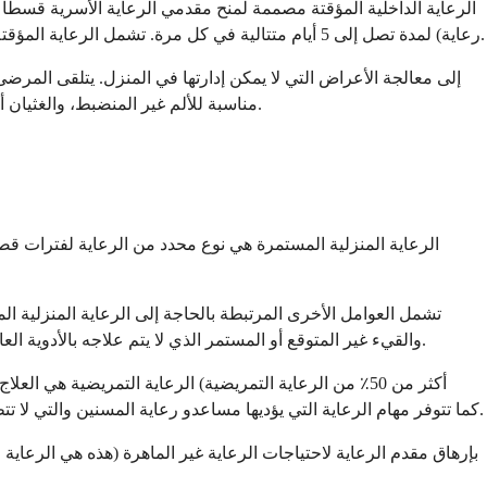
الرعاية الداخلية المؤقتة مصممة لمنح مقدمي الرعاية الأسرية قسطًا
رعاية) لمدة تصل إلى 5 أيام متتالية في كل مرة. تشمل الرعاية المؤقتة الإقامة والوجبات. غالبًا ما يقوم مقدمو الرعاية بجدولة الرعاية المؤقتة للسفر، وحضور المناسبات الهامة، أو إدارة احتياجاتهم الصحية الخاصة.
مدار 24 ساعة. GIP مناسبة للألم غير المنضبط، والغثيان أو القيء المستعصي، وضيق التنفس، والجروح الشديدة التي تتطلب علاجًا مكثفًا، أو أعراض أخرى حادة تتطلب تدخلًا مكثفًا.
الرعاية المنزلية المستمرة هي نوع محدد من الرعاية لفترات قص
تشمل العوامل الأخرى المرتبطة بالحاجة إلى الرعاية المنزلية ا
والقيء غير المتوقع أو المستمر الذي لا يتم علاجه بالأدوية العادية، ونوبات الصرع المستعصية (بداية جديدة، أو تلك التي لا يتم التحكم فيها بالأدوية العادية) و/أو تعديل الأدوية التي تتطلب إشرافًا تمريضيًا وثيقًا.
الماهرة من قبل RN، LPN أو LVN). كما تتوفر مهام الرعاية التي يؤديها مساعدو رعاية المسنين والتي لا تتطلب مهارات طبية احترافية مثل الاستحمام، والمشي، والمساعدة في الوجبات لتكملة الرعاية التمريضية.