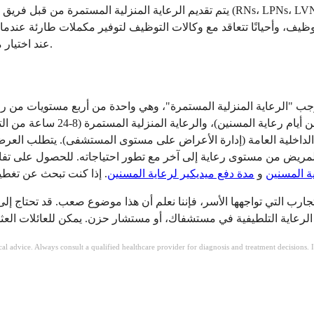
يتم تقديم الرعاية المنزلية المستمرة من قبل فريق وكالة رعاية المسنين الخاصة بال
وأحيانًا تتعاقد مع وكالات التوظيف لتوفير مكملات طارئة عندما لا يكون موظفوها كا
قد ترغب الأسر في السؤال خصيصًا عن توافر CHC عند اختيار مزود رعاية مسنين.
المسنين المنزلية على مدار 24 ساعة بموجب "الرعاية المنزلية المستمرة"، وهي واحدة م
ة مقدم الرعاية)، والرعاية الداخلية العامة (إدارة الأعراض على مستوى المستشفى). 
لمريض من مستوى رعاية إلى آخر مع تطور احتياجاته. للحصول على تفا
ة المسنين
و
مدة دفع ميديكير لرعاية المسنين
. إذا كنت تبحث عن تغطية
ارب التي تواجهها الأسر، فإننا نعلم أن هذا موضوع صعب. قد تحتاج إ
ical advice. Always consult a qualified healthcare provider for diagnosis and treatment decisions