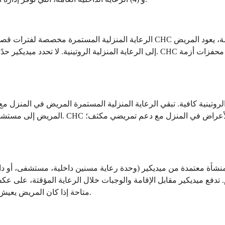
الرعاية المنزلية المستمرة مخصصة لفترات قصيرة من الأزمات السريرية، وليس للرعاية
إلى الرعاية المنزلية الروتينية. لا تحدد ميديكير حدًا زمنيًا محددًا، ولكن يجب أن
المريض إلى مستشفى، أو وحدة رعاية مسنين د
اخلية المؤقتة ما يصل إلى 5 أيام متتالية في منشأة معتمدة من ميديكير (وحدة رعاية مسنين د
 المريض هي 5٪ تأمين مشترك لكل يوم. تدفع ميديكير مقابل الإقامة والوجبات خلال الرعاية
متاحة إذا كان المريض يعيش في دار رعاية (نظرًا لأنه يتلقى بالفعل رعاية على مدار 24 ساعة هناك).