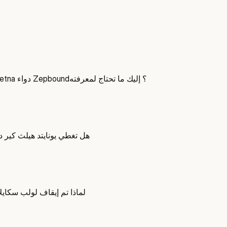
هل تغطي Aetna دواء Zepbound؟ إليك ما تحتاج لمعرفته
هل تغطي يونايتد هيلث كير دو
لماذا تم إيقاف لولب سكايل