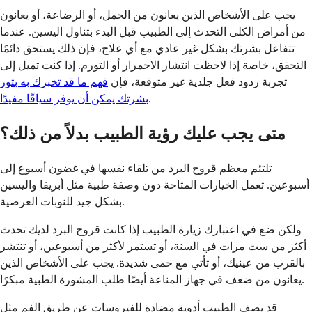
يجب على الأشخاص الذين يعانون من الحمل، أو الرضاعة، أو يعانون
من أمراض الكلى التحدث إلى الطبيب قبل البدء بتناول اليسين. عندما
تتفاعل بشرتك بشكل غير عادي مع أي علاج، فإن ذلك يستحق دائمًا
التحقق، خاصة إذا لاحظت انتشار الاحمرار أو التورم. إذا كنت تميل إلى
تجربة ردود فعل جلدية غير متوقعة، فإن
فهم ما قد تخبرك به بثور
.
بشرتك يمكن أن يوفر سياقًا مفيدًا
متى يجب عليك رؤية الطبيب بدلاً من ذلك؟
تلتئم معظم قروح البرد من تلقاء نفسها في غضون أسبوع إلى
أسبوعين. تعمل الخيارات المتاحة دون وصفة طبية مثل أبريفا واليسين
بشكل جيد للنوبات العرضية.
ولكن ضع في اعتبارك زيارة الطبيب إذا كانت قروح البرد لديك تحدث
أكثر من ست مرات في السنة، أو تستمر لأكثر من أسبوعين، أو تنتشر
بالقرب من عينيك، أو تأتي مع حمى شديدة. يجب على الأشخاص الذين
يعانون من ضعف في جهاز المناعة أيضًا طلب المشورة الطبية مبكرًا.
قد يصف الطبيب أدوية مضادة للفيروسات عن طريق الفم مثل