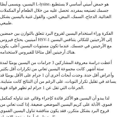
اليسين، ويسمى أيضًا L-lysine، هو حمض أميني أساسي لا يستطيع
جسمك تصنيعه بمفرده. تحصل عليه من خلال الطعام أو المكملات
الغذائية. الدجاج، السمك، البيض، الجبن، والفول غنية باليسين بشكل
طبيعي.
الفكرة وراء استخدام اليسين لقروح البرد تتعلق بالتوازن بين حمضين
أمينيين. يحتاج فيروس HSV-1 إلى الأرجينين للتكاثر. يتنافس اليسين
مع الأرجينين في جسمك. عندما تكون مستويات اليسين أعلى، يكون
هناك أرجينين أقل متاحًا للفيروس لاستخدامه.
أعطت دراسة معروفة المشاركين 3 جرامات من اليسين يوميًا لمدة
ستة أشهر. كانت مجموعة اليسين تعاني من تكرارات أقل بكثير
وأعراض أقل حدة. وجدت أبحاث أخرى أن 1 جرام على الأقل يوميًا قد
يساعد في تقليل تكرار النوبات، على الرغم من أن النتائج كانت متباينة.
الجرعات التي تقل عن 1 جرام لم تظهر فوائد قوية.
لذا يبدو أن اليسين هو الأكثر فائدة كإجراء وقائي عند تناوله كمكمل
فموي. الأدلة على كريم اليسين الموضعي ضعيفة. إذا كنت تعاني من
قروح البرد بشكل متكرر، فقد يكون مناقشة تناول اليسين الفموي
يوميًا مع طبيبك أمرًا يستحق الاهتمام.