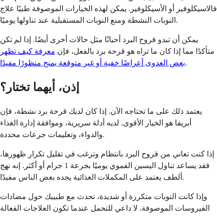
فالاسيكلوفير أو الأسيكلوفير. يمكن لهذه الخيارات الموصوفة طبيًا علاج
النوبات النشطة ومنع النوبات المستقبلية عند تناولها يوميًا.
يمكن أن تبدو قروح البرد أحيانًا مثل حالات أخرى أيضًا. إذا لم تكن
متأكدًا مما إذا كان ما تراه هو قرحة برد بالفعل، فإن
معرفة كيف تظهر
.
بعض العدوى أعراضًا خفية أو غير متوقعة يمنح منظورًا مفيدًا
إذن، أيهما تختار؟
يعتمد ذلك على ما تحتاجه الآن. إذا كان لديك قرحة برد نشطة، فإن
أبريفا هو الخيار الأقوى. لديه أدلة سريرية، وموافقة إدارة الغذاء
والدواء، وتعليمات جرعات محددة.
إذا كنت تعاني من قروح البرد بانتظام وترغب في تقليل تكرار ظهورها،
فقد يساعد تناول اليسين الفموي يوميًا بجرعة 1 جرام أو أكثر. إنه نهج
ألطف يعتمد على المكملات الغذائية يجده بعض الناس مفيدًا.
وإذا كانت النوبات متكررة أو شديدة، تحدث مع طبيبك حول مضادات
الفيروسات الموصوفة. لا داعي للتحمل عندما تكون العلاجات الفعالة