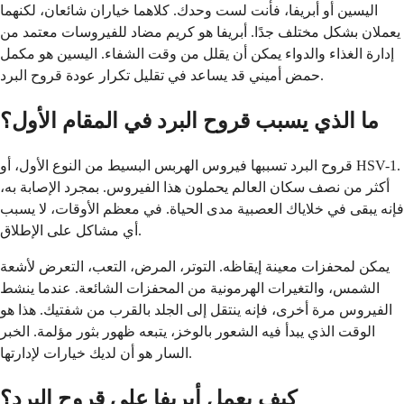
اليسين أو أبريفا، فأنت لست وحدك. كلاهما خياران شائعان، لكنهما
يعملان بشكل مختلف جدًا. أبريفا هو كريم مضاد للفيروسات معتمد من
إدارة الغذاء والدواء يمكن أن يقلل من وقت الشفاء. اليسين هو مكمل
حمض أميني قد يساعد في تقليل تكرار عودة قروح البرد.
ما الذي يسبب قروح البرد في المقام الأول؟
قروح البرد تسببها فيروس الهربس البسيط من النوع الأول، أو HSV-1.
أكثر من نصف سكان العالم يحملون هذا الفيروس. بمجرد الإصابة به،
فإنه يبقى في خلاياك العصبية مدى الحياة. في معظم الأوقات، لا يسبب
أي مشاكل على الإطلاق.
يمكن لمحفزات معينة إيقاظه. التوتر، المرض، التعب، التعرض لأشعة
الشمس، والتغيرات الهرمونية من المحفزات الشائعة. عندما ينشط
الفيروس مرة أخرى، فإنه ينتقل إلى الجلد بالقرب من شفتيك. هذا هو
الوقت الذي يبدأ فيه الشعور بالوخز، يتبعه ظهور بثور مؤلمة. الخبر
السار هو أن لديك خيارات لإدارتها.
كيف يعمل أبريفا على قروح البرد؟