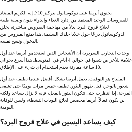
يحتوي أبريفا على دوكوسانول بتركيز 10٪. إنه الكريم المضاد
للفيروسات الوحيد المعتمد من إدارة الغذاء والدواء بدون وصفة طبية
لعلاج قروح البرد. بدلاً من مهاجمة الفيروس مباشرة، يخلق
الدوكوسانول درعًا حول خلايا جلدك السليمة. هذا يمنع الفيروس من
الدخول ونسخ نفسه.
وجدت التجارب السريرية أن الأشخاص الذين استخدموا أبريفا عند أول
علامة للأعراض شفوا في حوالي 4 أيام في المتوسط. هذا أسرع بحوالي
18 ساعة مقارنة بعدم استخدام أي شيء على الإطلاق.
المفتاح هو التوقيت. يعمل أبريفا بشكل أفضل عندما تطبقه عند أول
شعور بالوخز، قبل ظهور البثور. تطبقه خمس مرات يوميًا حتى تشفى
القرحة. إذا انتظرت حتى تتكون البثور بالفعل، فإنه لا يزال يساعد ولكنه
لن يكون فعالاً. أبريفا مخصص لعلاج النوبات النشطة، وليس للوقاية
اليومية.
كيف يساعد اليسين في علاج قروح البرد؟