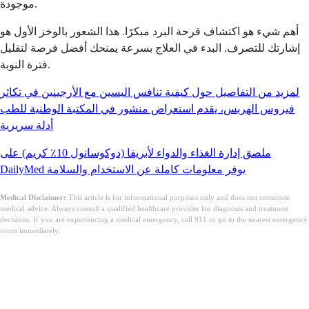
موجودة.
أهم شيء هو اكتشاف قرحة البرد مبكرًا. هذا الشعور بالوخز الأول هو
إشارتك للتصرف. البدء في العلاج بسرعة يمنحك أفضل فرصة لتقليل
فترة النوبة.
لمزيد من التفاصيل حول كيفية تنافس اليسين مع الأرجينين في تكاثر
فيروس الهربس، يقدم استعراض منشور في المكتبة الوطنية للطب
أدلة سريرية
ملصق إدارة الغذاء والدواء لأبريفا (دوكوسانول 10٪ كريم) على
DailyMed يوفر معلومات كاملة عن الاستخدام والسلامة
Medical Disclaimer:
This article is for informational purposes only and does not constitute
medical advice. Always consult a qualified healthcare provider for diagnosis and treatment
decisions. If you are experiencing a medical emergency, call 911 or go to the nearest emergency
room immediately.