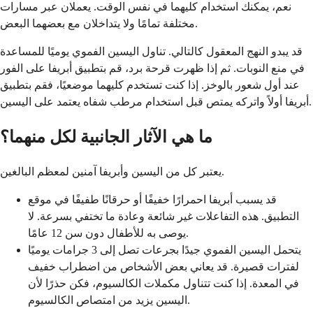
نعم، يمكنك استخدام كليهما في نفس الوقت. يعملان عبر مسارات
مختلفة تمامًا ولا يتداخلان مع بعضهما البعض.
قد يبدو النهج المعقول كالتالي. تناول اليسين الفموي يوميًا للمساعدة
في منع النوبات. ثم إذا ظهرت قرحة برد، قم بتطبيق أبريفا على الفور
عند أول شعور بالوخز. إذا كنت تستخدم كليهما موضعيًا، فقم بتطبيق
أبريفا أولاً واتركه يمتص قبل استخدام مرطب شفاه يعتمد على اليسين.
ما هي الآثار الجانبية لكل منهما؟
يعتبر كل من اليسين وأبريفا آمنين لمعظم البالغين.
قد يسبب أبريفا احمرارًا خفيفًا أو حرقانًا طفيفًا في موقع
التطبيق. هذه التفاعلات غير شائعة وعادة ما تختفي بسرعة. لا
يوصى به للأطفال دون سن 12 عامًا.
يتحمل اليسين الفموي جيدًا بجرعات تصل إلى 3 جرامات يوميًا
لفترات قصيرة. قد يعاني بعض الأشخاص من اضطراب خفيف
في المعدة. إذا كنت تتناول مكملات الكالسيوم، فكن حذرًا لأن
اليسين يزيد من امتصاص الكالسيوم.