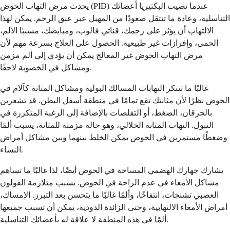
يحدث مرض التهاب الحوض (PID) عندما تصيب البكتيريا أعضائك
التناسلية، وعادة ما تنتقل صعودًا من المهبل عبر عنق الرحم. يمكن لهذا
الالتهاب أن يؤثر على رحمك، قناتي فالوب، ومبايضك، مسببًا الألم،
الحمى، وإفرازات غير طبيعية. الحصول على العلاج بسرعة مهم لأن
مرض التهاب الحوض غير المعالج يمكن أن يؤدي إلى ألم مزمن
ومشاكل في الخصوبة لاحقًا.
غالبًا ما تتنكر التهابات المسالك البولية ومشاكل المثانة كآلام في
الحوض نظرًا لأن مثانتك تقع تمامًا في منطقة أسفل البطن. قد تشعرين
بالحرقان، الضغط، أو التقلصات بالإضافة إلى الرغبة المتكررة في
التبول. التهاب المثانة الخلالي، وهو حالة مزمنة للمثانة، يسبب ألمًا
وضغطًا مستمرين في الحوض يمكن الخلط بينهما وبين مشاكل أمراض
النساء.
يشارك جهازك الهضمي المساحة في الحوض أيضًا، لذا غالبًا ما تساهم
مشاكل الأمعاء في عدم الراحة في الحوض. يسبب متلازمة القولون
العصبي تشنجات، انتفاخًا، وألمًا غالبًا ما يتحسن بعد التبرز. الإمساك،
أمراض الأمعاء الالتهابية، وحتى الزائدة الدودية، يمكن أن تسبب جميعها
ألمًا في هذه المنطقة لا علاقة له بأعضائك التناسلية.