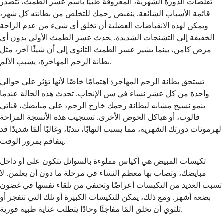
تقلصات الدورة الشهرية، المعروفة طبيًا باسم عسر الطمث، تتصدر
قائمة الأسباب الشائعة. ينقبض رحمك للتخلص من بطانته كل شهر،
ويمكن لهذه الانقباضات العضلية أن تخلق أي شيء من عدم الراحة
الخفيفة إلى التشنجات الشديدة. يحدث عسر الطمث الأولي بدون أي
مرض كامن، بينما يشير عسر الطمث الثانوي إلى أن شيئًا آخر، مثل
بطانة الرحم المهاجرة، يسبب الألم.
تستحق بطانة الرحم المهاجرة اهتمامًا خاصًا لأنها تؤثر على حوالي
واحدة من كل عشر نساء في سن الإنجاب. تحدث هذه الحالة عندما
ينمو نسيج مشابه لبطانة رحمك خارج الرحم، على مبايضك، قناتي
فالوب، أو هياكل الحوض الأخرى. تستجيب هذه الأنسجة المزاحة
لهرمونات دورتك الشهرية، مما يسبب التهابًا، تندبًا، وغالبًا ألمًا شديدًا قد
يتفاقم بمرور الوقت.
تكيسات المبيض هي أكياس مملوءة بالسوائل تتكون على أو داخل
مبايضك، وتصاب بها معظم النساء في مرحلة ما دون أن يعلمن. لا
تسبب العديد من التكيسات أعراضًا وتختفي من تلقاء نفسها في غضون
بضعة أشهر. ومع ذلك، يمكن للتكيسات الكبيرة أو تلك التي تنفجر أو
تلتوي أن تخلق ألمًا مفاجئًا وحادًا يتطلب عناية طبية فورية.