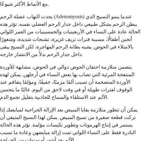
مع الأنماط الأكثر شيوعًا.
يحدث التهاب عضلة الرحم (Adenomyosis) عندما ينمو النسيج الذي
يبطن الرحم بشكل طبيعي داخل جدار الرحم العضلي نفسه. تؤثر هذه
الحالة عادة على النساء في الأربعينيات والخمسينيات من العمر اللواتي
أنجبن أطفالًا، مسببة فترات نزيف غزيرة، تشنجات شديدة، وشعورًا
بالامتلاء في الحوض. يشبه بطانة الرحم المهاجرة، لكن النسيج يبقى
داخل جدار الرحم بدلاً من الانتشار خارجه.
يتضمن متلازمة احتقان الحوض دوالي في الحوض، مشابهة للأوردة
المنتفخة المرئية التي تصاب بها بعض النساء في أرجلهن. يمكن لهذه
الأوردة المتضخمة أن تسبب ألمًا مزمنًا، خفيفًا، ومؤلمًا يتفاقم عند
الوقوف لفترات طويلة أو في وقت لاحق من اليوم. غالبًا ما يتحسن
الألم عند الاستلقاء والسماح للجاذبية بتقليل تجمع الدم.
يمكن أن تتطور متلازمة بقايا المبيض بعد الإزالة الجراحية لمبايضك إذا
تركت قطعة صغيرة من نسيج المبيض. يمكن لهذا النسيج المتبقي أن
يستمر في إنتاج الهرمونات وتطوير تكيسات مؤلمة. تؤثر هذه الحالة
النادرة فقط على النساء اللواتي تمت إزالة مبايضهن وعادة ما تسبب
الألم بعد أشهر أو سنوات من الجراحة.