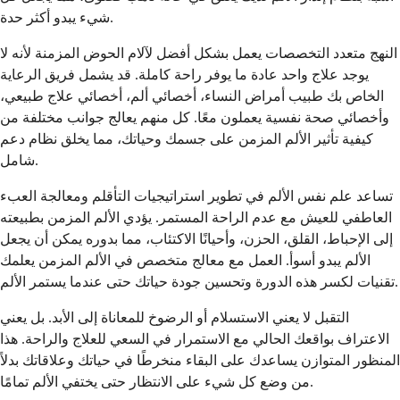
شيء يبدو أكثر حدة.
النهج متعدد التخصصات يعمل بشكل أفضل لآلام الحوض المزمنة لأنه لا
يوجد علاج واحد عادة ما يوفر راحة كاملة. قد يشمل فريق الرعاية
الخاص بك طبيب أمراض النساء، أخصائي ألم، أخصائي علاج طبيعي،
وأخصائي صحة نفسية يعملون معًا. كل منهم يعالج جوانب مختلفة من
كيفية تأثير الألم المزمن على جسمك وحياتك، مما يخلق نظام دعم
شامل.
تساعد علم نفس الألم في تطوير استراتيجيات التأقلم ومعالجة العبء
العاطفي للعيش مع عدم الراحة المستمر. يؤدي الألم المزمن بطبيعته
إلى الإحباط، القلق، الحزن، وأحيانًا الاكتئاب، مما بدوره يمكن أن يجعل
الألم يبدو أسوأ. العمل مع معالج متخصص في الألم المزمن يعلمك
تقنيات لكسر هذه الدورة وتحسين جودة حياتك حتى عندما يستمر الألم.
التقبل لا يعني الاستسلام أو الرضوخ للمعاناة إلى الأبد. بل يعني
الاعتراف بواقعك الحالي مع الاستمرار في السعي للعلاج والراحة. هذا
المنظور المتوازن يساعدك على البقاء منخرطًا في حياتك وعلاقاتك بدلاً
من وضع كل شيء على الانتظار حتى يختفي الألم تمامًا.