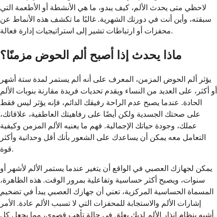
لاحظي متى يحدث الألم، كيف يبدو، ما هي الأنشطة أو الأطعمة التي
سبقته، وأين أنت في دورتك الشهرية. غالبًا ما تكشف هذه الأنماط عن
محفزات أو ارتباطات تشير إلى استراتيجيات إدارة فعالة.
ماذا يحدث إذا أصبح ألم الحوض مزمنًا؟
يؤثر ألم الحوض المزمن، المعرف على أنه ألم يستمر لمدة ستة أشهر
أو أكثر، على العديد من النساء ويقدم تحديات فريدة مقارنة بنوبات الألم
الحادة. عندما يصبح عدم الراحة رفيقك الدائم، فإنه يؤثر ليس فقط
على صحتك الجسدية ولكن أيضًا على رفاهيتك العاطفية، علاقاتك،
عملك، وجودة حياتك الإجمالية. فهم ما يعنيه الألم المزمن وكيفية
التعامل معه يمكن أن يساعدك على الشعور بأنك أقل وحدانية وأكثر
قوة.
يمكن لجهازك العصبي في الواقع أن يتغير عندما يستمر الألم لأشهر أو
سنوات، ويصبح أكثر حساسية وتفاعلية بمرور الوقت. هذه الظاهرة،
المسماة الحساسية المركزية، تعني أن جهازك العصبي يبدأ في تضخيم
إشارات الألم والاستجابة للمحفزات التي لا تسبب الألم عادة. الأمر
أشبه بنظام إنذار الألم لديك يعلق في حالة تأهب قصوى، مما يجعل كل