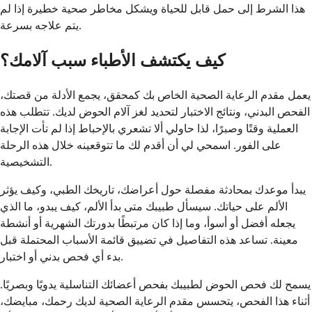
هذا الشرط إلى حمل قابل للحياة ويشكل مخاطر صحية خطيرة إذا لم
يتم علاجه بسرعة.
كيف يكتشف الأطباء سبب آلامك؟
يعمل مقدم الرعاية الصحية الخاص بك كمحقق، يجمع الأدلة من قصتك،
الفحص البدني، ونتائج الاختبار لتحديد لغز آلام الحوض لديك. تتطلب هذه
العملية وقتًا وصبرًا، لذا حاولي ألا تشعري بالإحباط إذا لم تأت الإجابة
على الفور. اسمحي لي أن أقدم لك ما تتوقعينه خلال هذه الرحلة
التشخيصية.
يبدأ موعدك بمحادثة مفصلة حول أعراضك، تاريخك الطبي، وكيف يؤثر
الألم على حياتك. سيسأل طبيبك متى بدأ الألم، كيف يبدو، ما الذي
يجعله أفضل أو أسوأ، وما إذا كان مرتبطًا بدورتك الشهرية أو أنشطة
معينة. تساعد هذه التفاصيل في تضييق قائمة الأسباب المحتملة قبل
بدء أي فحص بدني أو اختبار.
يسمح لك فحص الحوض لطبيبك بفحص أعضائك التناسلية يدويًا وبصريًا.
أثناء هذا الفحص، يتحسس مقدم الرعاية الصحية لديك رحمك، مبايضك،