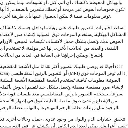
والهياكل المحيطة لاكتشاف أي ألم، كتل، أو تشوهات. بينما يمكن أن
تكون فحوصات الحوض غير مريحة أو تجعلك تشعرين بالضعف، إلا أنها
توفر معلومات قيمة لا يمكن الحصول عليها بأي طريقة أخرى.
تساعد اختبارات التصوير طبيبك على رؤية ما بداخل جسمك لاكتشاف
المشاكل الهيكلية. يستخدم الموجات فوق الصوتية لإنشاء صور لأعضاء
الحوض لديك وتعمل بشكل جميل لاكتشاف تكيسات المبيض، الأورام
الليفية، والعديد من الحالات الأخرى. إنها غير مؤلمة، لا تستخدم أي
إشعاع، ويمكن إجراؤها في العيادة في العديد من الحالات.
أحيانًا قد يوصي طبيبك بتصوير أكثر تقدمًا مثل الأشعة المقطعية (CT
scan) أو التصوير بالرنين المغناطيسي (MRI) إذا لم توفر الموجات فوق
الصوتية معلومات كافية. تستخدم الأشعة المقطعية الأشعة السينية
لإنشاء صور مقطعية مفصلة وتعمل بشكل جيد لتقييم الحوض بأكمله
بسرعة. يستخدم التصوير بالرنين المغناطيسي مغناطيسات قوية بدلاً
من الإشعاع وينشئ صورًا مفصلة للغاية تتفوق في إظهار الأنسجة
الرخوة مثل زرعات بطانة الرحم المهاجرة أو التهاب عضلة الرحم.
تتحقق اختبارات الدم والبول من وجود عدوى، حمل، وحالات أخرى قد
تفسر أعراضك. يمكن لعدد الدم الكامل أن يكشف عن فقر الدم بسبب