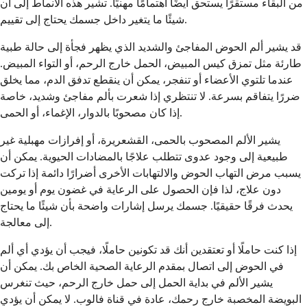
من البقاء مستقرًا يستحق أيضًا اهتمامًا مهنيًا. تشير هذه الأنماط إلى أن
شيئًا ما يتغير داخل جسمك يحتاج إلى تقييم.
قد يشير ألم الحوض المفاجئ والشديد الذي يظهر فجأة إلى حالة طبية
طارئة مثل تمزق كيس المبيض، الحمل خارج الرحم، أو التواء المبيض.
عندما تلتوي الأعضاء أو تنفجر، يمكن أن ينقطع تدفق الدم، مما يخلق
ضررًا يتفاقم بسرعة. لا تنتظري إذا شعرت بألم مفاجئ وشديد، خاصة
إذا كان مصحوبًا بالدوار، الإغماء، أو الحمى.
يشير الألم المصحوب بالحمى، القشعريرة، أو إفرازات مهبلية غير
طبيعية إلى وجود عدوى تتطلب علاجًا بالمضادات الحيوية. يمكن أن
يسبب مرض التهاب الحوض والالتهابات الأخرى أضرارًا دائمة إذا تركت
دون علاج، لذا فإن الحصول على الرعاية في غضون يوم أو يومين
يحدث فرقًا حقيقيًا. جسمك يرسل إشارات واضحة بأن شيئًا ما يحتاج
إلى معالجة.
إذا كنت حاملًا أو تعتقدين أنك قد تكونين حاملًا، فيجب أن يؤدي أي ألم
في الحوض إلى اتصال بمقدم الرعاية الصحية الخاص بك. يمكن أن
يشير الألم في بداية الحمل إلى حمل خارج الرحم، حيث تنغرس
البويضة المخصبة خارج رحمك، عادة في قناة فالوب. لا يمكن أن يؤدي