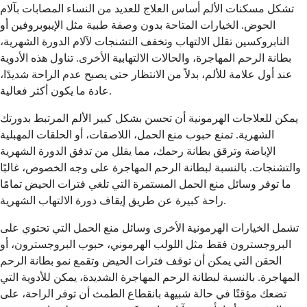
تشكل مسكنات الألم أساس العلاج للعديد من النساء المصابات بآلام
الحوض. الخيارات المتاحة بدون وصفة طبية مثل الإيبوبروفين أو
النابروكسين تقلل الالتهاب وتخفف التشنجات لآلام الدورة الشهرية،
بطانة الرحم المهاجرة، والحالات الالتهابية الأخرى. تناول هذه الأدوية
عند أول علامة للألم، بدلاً من الانتظار حتى يصبح عدم الراحة شديدًا،
عادة ما يكون أكثر فعالية.
يمكن للعلاجات الهرمونية أن تحسن بشكل كبير الألم المرتبط بدورتك
الشهرية. تمنع حبوب منع الحمل، اللاصقات، أو الحلقات المهبلية
الإباضة وترقق بطانة رحمك، مما يقلل من تدفق الدورة الشهرية
والتشنجات. بالنسبة لبطانة الرحم المهاجرة على وجه الخصوص، غالبًا
ما توفر وسائل منع الحمل المستمرة التي تلغي فترات الحيض تمامًا
راحة كبيرة عن طريق إيقاف دورة الالتهاب الشهرية.
تشمل الخيارات الهرمونية الأخرى وسائل منع الحمل التي تحتوي على
البروجسترون فقط مثل اللولب الهرموني، حبوب البروجسترون، أو
الحقن التي يمكن أن توقف فترات الحيض وتقمع نمو بطانة الرحم
المهاجرة. بالنسبة لبطانة الرحم المهاجرة الشديدة، يمكن للأدوية التي
تضعك مؤقتًا في حالة شبيهة بانقطاع الطمث أن توفر الراحة، على