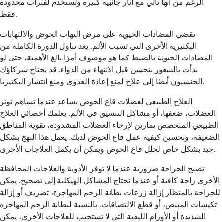
الرغم من أنها تأتي مع آثار جانبية كبيرة وتستخدم لفترات محدودة
فقط.
تقضي المضادات الحيوية على مرض التهاب الحوض والالتهابات
البكتيرية الأخرى التي تسبب الألم. يعد تناول الدورة الكاملة من
المضادات الحيوية بالضبط كما هو موصوف أمرًا بالغ الأهمية، حتى لو
بدأت بالشعور بتحسن قبل الانتهاء من الدواء. قد يحتاج شركاؤك
الجنسيون أيضًا إلى علاج لمنع إعادة العدوى ومنع انتشار البكتيريا.
العلاج الطبيعي لعضلات قاع الحوض يساعد عندما تساهم توتر
العضلات، ضعفها، أو مشاكل التنسيق في الألم. يعلمك أخصائي العلاج
الطبيعي المتخصص تمارين لإرخاء العضلات المشدودة، تقوية المناطق
الضعيفة، وتحسين كيفية عمل قاع الحوض لديك. يعمل هذا النهج بشكل
جيد بشكل خاص لخلل قاع الحوض ويمكن أن يكمل العلاجات الأخرى.
تصبح الجراحة ضرورية عندما لا توفر الأدوية والعلاجات المحافظة
الأخرى راحة كافية أو عندما تحتاج المشاكل الهيكلية إلى تصحيح. يمكن
للجراحة بالمنظار إزالة زرعات بطانة الرحم المهاجرة، تصريف أو إزالة
تكيسات المبيض، أو قطع الالتصاقات. بالنسبة لبطانة الرحم المهاجرة
الشديدة أو الأورام الليفية التي لا تستجيب للعلاجات الأخرى، يمكن