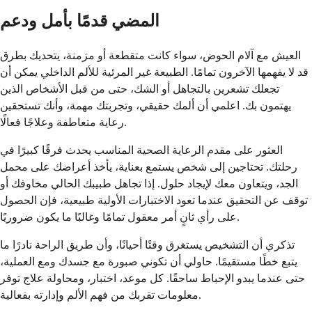
المضي قدمًا بأمل ودعم
العيش مع آلام الحوض، سواء كانت متقطعة أو مزمنة، يتحديك بطرق
قد لا يفهمها الآخرون تمامًا. الطبيعة غير المرئية للألم الداخلي يمكن أن
تجعلك تشعرين بالتجاهل أو الشك، حتى من قبل الأشخاص الذين
يهتمون بك. اعلمي أن ألمك حقيقي، وتجربتك مهمة، وأنك تستحقين
رعاية متعاطفة وعلاجًا فعالًا.
العثور على مقدم الرعاية الصحية المناسب يحدث فرقًا كبيرًا في
رحلتك. تحتاجين إلى شخص يستمع بعناية، يأخذ أعراضك على محمل
الجد، ويتعاون معك لإيجاد حلول. إذا تجاهل طبيبك الحالي مخاوفك أو
توقف عن التحقيق عندما تعود الاختبارات الأولية طبيعية، فإن الحصول
على رأي ثانٍ أمر معقول تمامًا وغالبًا ما يكون ضروريًا.
تذكري أن التشخيص يستغرق وقتًا أحيانًا، وأن طريق الراحة نادرًا ما
يتبع خطًا مستقيمًا. حاولي أن تكوني صبورة مع جسدك ومع العملية،
حتى عندما يبدو الإحباط ساحقًا. كل موعد، اختبار، ومحاولة علاج توفر
معلومات تقربك من فهم الألم وإدارته بفعالية.