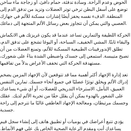
الحوض وعدم الراحة. وسادة تدفئة، حمام دافئ، أو زجاجة ماء ساخن
توضع على أسفل البطن ترخي توتر العضلات وتزيد من تدفق الدم إلى
المنطقة. الدفء نفسه يحفز أيضًا إشارات مسكنة للألم في جهازك
العصبي والتي يمكن أن تتجاوز بعض رسائل الألم المتجهة إلى دماغك.
الحركة اللطيفة والتمارين تساعد عندما قد يكون غريزتك هي الانكماش
والبقاء ثابتًا. المشي الخفيف، السباحة، أو اليوغا تشجع على تدفق الدم،
تطلق الإندورفينات الطبيعية المسكنة للألم، وتمنع العضلات من أن
تصبح متيبسة. استمعي إلى جسدك واضبطي الشدة بناءً على شعورك،
مستهدفة الحركة التي تخفف الأعراض بدلاً من تفاقمها.
تعد إدارة الإجهاد أكثر أهمية مما قد تتوقعين لأن الإجهاد المزمن يضخم
إدراك الألم ويخلق توترًا عضليًا في جميع أنحاء جسمك. تمارين التنفس
العميق، التأمل، الاسترخاء التدريجي للعضلات، أو أي شيء يساعدك
على الشعور بالهدوء يمكن أن يقلل حقًا من تجربة الألم لديك. عقلك
وجسمك مرتبطان، ومعالجة الإجهاد العاطفي غالبًا ما تترجم إلى راحة
جسدية.
يؤدي تتبع أعراضك في يوميات أو تطبيق هاتف إلى إنشاء سجل قيم
يساعدك أنت ومقدم الرعاية الصحية الخاص بك على فهم الأنماط.