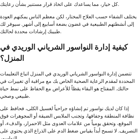
كل خيار، مما يساعدك على اتخاذ قرار مستنير بشأن رعايتك.
يختلف الشفاء حسب العلاج المختار، لكن معظم الناس يمكنهم العودة
إلى أنشطتهم الطبيعية في غضون بضعة أسابيع إلى أشهر. سيوفر لك
طبيبك إرشادات محددة لحالتك.
كيفية إدارة النواسور الشرياني الوريدي في
المنزل؟
تتضمن إدارة النواسور الشرياني الوريدي في المنزل اتباع التعليمات
المحددة لمقدم الرعاية الصحية الخاص بك مع مراقبة أي تغييرات في
حالتك. المفتاح هو البقاء يقظاً للأعراض مع الحفاظ على نمط حياة
طبيعي وصحي.
إذا كان لديك نواسور تم إنشاؤه جراحياً لغسيل الكلى، فحافظ على
نظافة المنطقة وجفافها، وتجنب الملابس الضيقة أو المجوهرات فوق
الموقع، وتحقق يومياً من علامات العدوى مثل الاحمرار، والدفء، أو
التصريف. لا تسمح أبداً بقياس ضغط الدم على الذراع الذي يحتوي على
النواسور.