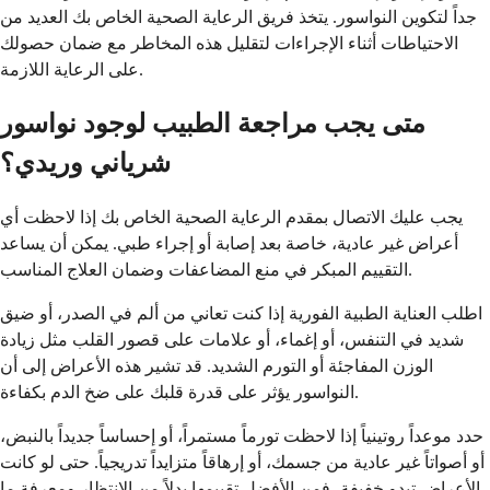
جداً لتكوين النواسور. يتخذ فريق الرعاية الصحية الخاص بك العديد من
الاحتياطات أثناء الإجراءات لتقليل هذه المخاطر مع ضمان حصولك
على الرعاية اللازمة.
متى يجب مراجعة الطبيب لوجود نواسور
شرياني وريدي؟
يجب عليك الاتصال بمقدم الرعاية الصحية الخاص بك إذا لاحظت أي
أعراض غير عادية، خاصة بعد إصابة أو إجراء طبي. يمكن أن يساعد
التقييم المبكر في منع المضاعفات وضمان العلاج المناسب.
اطلب العناية الطبية الفورية إذا كنت تعاني من ألم في الصدر، أو ضيق
شديد في التنفس، أو إغماء، أو علامات على قصور القلب مثل زيادة
الوزن المفاجئة أو التورم الشديد. قد تشير هذه الأعراض إلى أن
النواسور يؤثر على قدرة قلبك على ضخ الدم بكفاءة.
حدد موعداً روتينياً إذا لاحظت تورماً مستمراً، أو إحساساً جديداً بالنبض،
أو أصواتاً غير عادية من جسمك، أو إرهاقاً متزايداً تدريجياً. حتى لو كانت
الأعراض تبدو خفيفة، فمن الأفضل تقييمها بدلاً من الانتظار ومعرفة ما