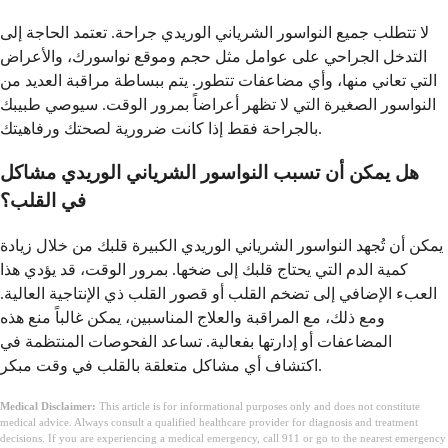
لا تتطلب جميع النواسور الشرياني الوريدي جراحة. تعتمد الحاجة إلى
التدخل الجراحي على عوامل مثل حجم وموقع نواسورك، والأعراض
التي تعاني منها، وأي مضاعفات تتطور. يتم ببساطة مراقبة العديد من
النواسور الصغيرة التي لا تظهر أعراضاً بمرور الوقت. سيوصي طبيبك
بالجراحة فقط إذا كانت ضرورية لصحتك ورفاهيتك.
هل يمكن أن تسبب النواسور الشرياني الوريدي مشاكل
في القلب؟
يمكن أن تُجهد النواسور الشرياني الوريدي الكبيرة قلبك من خلال زيادة
كمية الدم التي يحتاج قلبك إلى ضخها. بمرور الوقت، قد يؤدي هذا
العبء الإضافي إلى تضخم القلب أو قصور القلب ذي الإنتاجية العالية.
ومع ذلك، مع المراقبة والعلاج المناسبين، يمكن غالباً منع هذه
المضاعفات أو إدارتها بفعالية. تساعد الفحوصات المنتظمة في
اكتشاف أي مشاكل متعلقة بالقلب في وقت مبكر.
Medical Disclaimer:
This article is for informational purposes only and does not constitute
medical advice. Always consult a qualified healthcare provider for diagnosis and treatment
decisions. If you are experiencing a medical emergency, call 911 or go to the nearest emergency