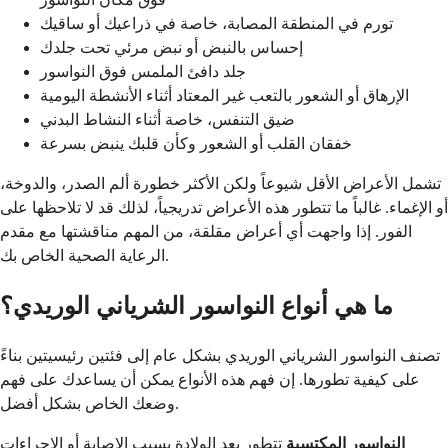
تورم في المنطقة المصابة، خاصة في ذراعيك أو ساقيك
إحساس بالنبض أو نبض مرئي تحت جلدك
جلد دافئ الملمس فوق النواسور
الإرهاق أو الشعور بالتعب غير المعتاد أثناء الأنشطة اليومية
ضيق التنفس، خاصة أثناء النشاط البدني
خفقان القلب أو الشعور وكأن قلبك ينبض بسرعة
تشمل الأعراض الأقل شيوعاً ولكن الأكثر خطورة ألم الصدر، والدوخة،
أو الإغماء. غالباً ما تتطور هذه الأعراض تدريجياً، لذلك قد لا تلاحظها على
الفور. إذا واجهت أي أعراض مقلقة، من المهم مناقشتها مع مقدم
الرعاية الصحية الخاص بك.
ما هي أنواع النواسور الشرياني الوريدي؟
تصنف النواسور الشرياني الوريدي بشكل عام إلى فئتين رئيسيتين بناءً
على كيفية تطورها. إن فهم هذه الأنواع يمكن أن يساعدك على فهم
وضعك الخاص بشكل أفضل.
النواسور المكتسبة
تتطور بعد الولادة بسبب الإصابة أو الإجراءات