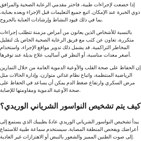
إذا خضعت لإجراءات طبية، فاختر مقدمي الرعاية الصحية والمرافق
ذوي الخبرة عند الإمكان. اتبع جميع التعليمات قبل الإجراء وبعده بعناية،
بما في ذلك قيود النشاط وإرشادات العناية بالجروح.
بالنسبة للأشخاص الذين يعانون من أمراض مزمنة تتطلب إجراءات
متكررة، تعاون عن كثب مع فريق الرعاية الصحية الخاص بك لتقليل
المخاطر التراكمية. قد يشمل ذلك تدوير مواقع الإجراء، واستخدام
أصغر معدات مناسبة، أو النظر في أساليب علاج بديلة عند توفرها.
إن الحفاظ على صحة القلب والأوعية الدموية العامة من خلال التمارين
الرياضية المنتظمة، واتباع نظام غذائي متوازن، وإدارة الحالات مثل
مرض السكري وارتفاع ضغط الدم يمكن أن يساعد في الحفاظ على
صحة الأوعية الدموية ومقاومتها للإصابة.
كيف يتم تشخيص النواسور الشرياني الوريدي؟
يبدأ تشخيص النواسور الشرياني الوريدي عادةً بطبيبك الذي يستمع إلى
أعراضك ويفحص المنطقة المصابة. سيستخدم سماعة طبية للاستماع
إلى صوت الطنين المميز والشعور بالنبض أو الاهتزازات غير العادية.