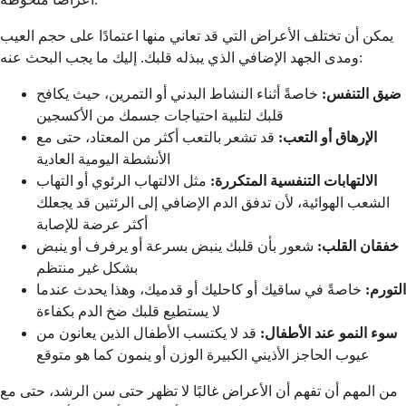
يمكن أن تختلف الأعراض التي قد تعاني منها اعتمادًا على حجم العيب
ومدى الجهد الإضافي الذي يبذله قلبك. إليك ما يجب البحث عنه:
ضيق التنفس:
خاصةً أثناء النشاط البدني أو التمرين، حيث يكافح
قلبك لتلبية احتياجات جسمك من الأكسجين
الإرهاق أو التعب:
قد تشعر بالتعب أكثر من المعتاد، حتى مع
الأنشطة اليومية العادية
الالتهابات التنفسية المتكررة:
مثل الالتهاب الرئوي أو التهاب
الشعب الهوائية، لأن تدفق الدم الإضافي إلى الرئتين قد يجعلك
أكثر عرضة للإصابة
خفقان القلب:
شعور بأن قلبك ينبض بسرعة أو يرفرف أو ينبض
بشكل غير منتظم
التورم:
خاصةً في ساقيك أو كاحليك أو قدميك، وهذا يحدث عندما
لا يستطيع قلبك ضخ الدم بكفاءة
سوء النمو عند الأطفال:
قد لا يكتسب الأطفال الذين يعانون من
عيوب الحاجز الأذيني الكبيرة الوزن أو ينمون كما هو متوقع
من المهم أن تفهم أن الأعراض غالبًا لا تظهر حتى سن الرشد، حتى مع