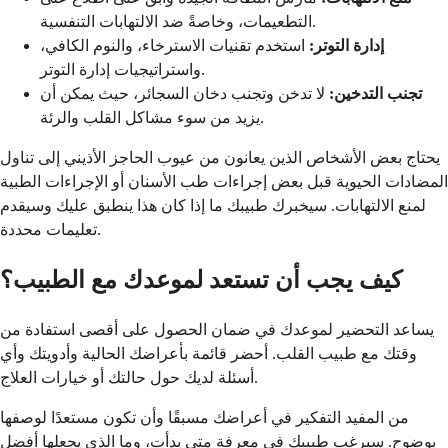
التطعيمات، وخاصةً ضد الالتهابات التنفسية.
إدارة التوتر:
استخدم تقنيات الاسترخاء، والنوم الكافي،
واستراتيجيات إدارة التوتر.
تجنب التدخين:
لا تدخن وتجنب دخان السجائر، حيث يمكن أن
يزيد من سوء مشاكل القلب والرئة.
يحتاج بعض الأشخاص الذين يعانون من عيوب الحاجز الأذيني إلى تناول
المضادات الحيوية قبل بعض إجراءات طب الأسنان أو الإجراءات الطبية
لمنع الالتهابات. سيخبرك طبيبك ما إذا كان هذا ينطبق عليك وسيقدم
تعليمات محددة.
كيف يجب أن تستعد لموعدك مع الطبيب؟
يساعد التحضير لموعدك في ضمان الحصول على أقصى استفادة من
وقتك مع طبيب القلب. أحضر قائمة بأعراضك الحالية وأدويتك وأي
أسئلة لديك حول حالتك أو خيارات العلاج.
من المفيد التفكير في أعراضك مسبقًا وأن تكون مستعدًا لوصفها
بوضوح. سيرغب طبيبك في معرفة متى بدأت، وما الذي يجعلها أفضل