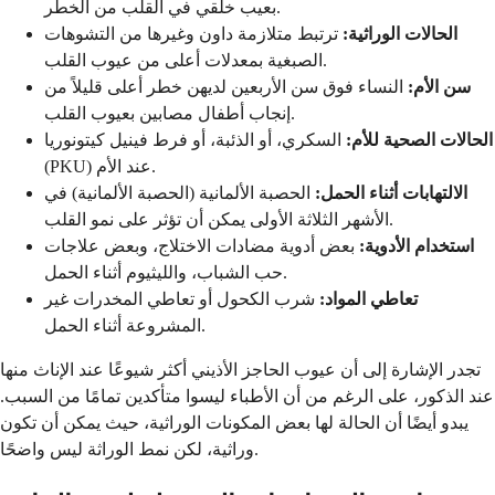
بعيب خلقي في القلب من الخطر.
الحالات الوراثية:
ترتبط متلازمة داون وغيرها من التشوهات
الصبغية بمعدلات أعلى من عيوب القلب.
سن الأم:
النساء فوق سن الأربعين لديهن خطر أعلى قليلاً من
إنجاب أطفال مصابين بعيوب القلب.
الحالات الصحية للأم:
السكري، أو الذئبة، أو فرط فينيل كيتونوريا
(PKU) عند الأم.
الالتهابات أثناء الحمل:
الحصبة الألمانية (الحصبة الألمانية) في
الأشهر الثلاثة الأولى يمكن أن تؤثر على نمو القلب.
استخدام الأدوية:
بعض أدوية مضادات الاختلاج، وبعض علاجات
حب الشباب، والليثيوم أثناء الحمل.
تعاطي المواد:
شرب الكحول أو تعاطي المخدرات غير
المشروعة أثناء الحمل.
تجدر الإشارة إلى أن عيوب الحاجز الأذيني أكثر شيوعًا عند الإناث منها
عند الذكور، على الرغم من أن الأطباء ليسوا متأكدين تمامًا من السبب.
يبدو أيضًا أن الحالة لها بعض المكونات الوراثية، حيث يمكن أن تكون
وراثية، لكن نمط الوراثة ليس واضحًا.