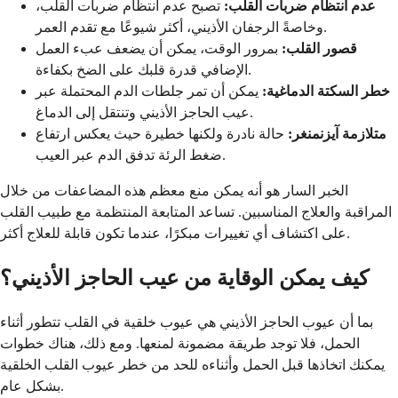
عدم انتظام ضربات القلب:
تصبح عدم انتظام ضربات القلب،
وخاصةً الرجفان الأذيني، أكثر شيوعًا مع تقدم العمر.
قصور القلب:
بمرور الوقت، يمكن أن يضعف عبء العمل
الإضافي قدرة قلبك على الضخ بكفاءة.
خطر السكتة الدماغية:
يمكن أن تمر جلطات الدم المحتملة عبر
عيب الحاجز الأذيني وتنتقل إلى الدماغ.
متلازمة آيزنمنغر:
حالة نادرة ولكنها خطيرة حيث يعكس ارتفاع
ضغط الرئة تدفق الدم عبر العيب.
الخبر السار هو أنه يمكن منع معظم هذه المضاعفات من خلال
المراقبة والعلاج المناسبين. تساعد المتابعة المنتظمة مع طبيب القلب
على اكتشاف أي تغييرات مبكرًا، عندما تكون قابلة للعلاج أكثر.
كيف يمكن الوقاية من عيب الحاجز الأذيني؟
بما أن عيوب الحاجز الأذيني هي عيوب خلقية في القلب تتطور أثناء
الحمل، فلا توجد طريقة مضمونة لمنعها. ومع ذلك، هناك خطوات
يمكنك اتخاذها قبل الحمل وأثناءه للحد من خطر عيوب القلب الخلقية
بشكل عام.