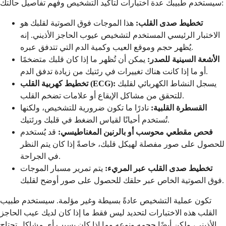
سيستخدم طبيبك عدة اختبارات لتأكيد التشخيص وفهم تفاصيل حالتك:
تخطيط صدى القلب:
هذا الموجات فوق الصوتية لقلبك هو
الاختبار الرئيسي المستخدم لتشخيص عيوب الحاجز الأذيني. إنه
يُظهر حجم وموقع العيب وكمية الدم التي تتدفق عبره.
الأشعة السينية للصدر:
يمكن أن تُظهر ما إذا كان قلبك متضخمًا
أو ما إذا كانت هناك تغييرات في رئتيك من زيادة تدفق الدم.
يسجل النشاط الكهربائي لقلبك
تخطيط كهربية القلب (ECG):
للتحقق من مشاكل الإيقاع أو علامات تضخم القلب.
القسطرة القلبية:
نادرًا ما تكون ضرورية للتشخيص، ولكنها
تُستخدم أحيانًا لقياس الضغط في قلبك ورئتيك.
فحص مقطعي محوسب أو بالرنين المغناطيسي:
قد يُستخدم
للحصول على صور مفصلة لهيكل قلبك، خاصةً إذا كان يتم النظر
في الجراحة.
تخطيط صدى القلب عبر المريء:
يتم تمرير مسبار الموجات
فوق الصوتية الخاص عبر حلقك للحصول على صور أوضح لقلبك.
تكون عملية التشخيص عادةً بسيطة وغير مؤلمة. سيستخدم طبيب
القلب هذه الاختبارات لتحديد ليس فقط ما إذا كان لديك عيب الحاجز
الأذيني، ولكن أيضًا حجمه ونوعه وما إذا كان يسبب أي مشاكل تحتاج