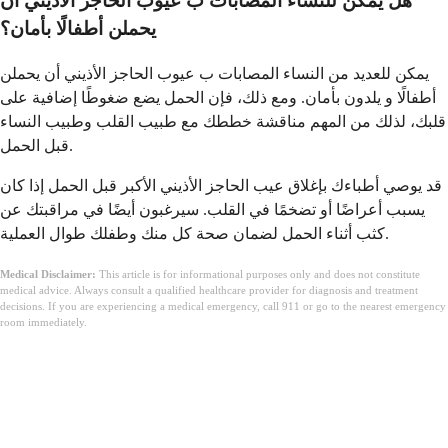
هل يمكن للنساء المصابات ب عيوب الحاجز الأذيني أن
يحملن أطفالًا بأمان؟
يمكن للعديد من النساء المصابات ب عيوب الحاجز الأذيني أن يحملن
أطفالًا و يلدون بأمان. ومع ذلك، فإن الحمل يضع ضغوطًا إضافية على
قلبك، لذلك من المهم مناقشة خططك مع طبيب القلب وطبيب النساء
قبل الحمل.
قد يوصي أطباءك بإغلاق عيب الحاجز الأذيني الأكبر قبل الحمل إذا كان
يسبب أعراضًا أو تضخمًا في القلب. سيرغبون أيضًا في مراقبتك عن
كثب أثناء الحمل لضمان صحة كل منك وطفلك طوال العملية.
Medical Disclaimer:
This article is for informational purposes only and does not constitute
medical advice. Always consult a qualified healthcare provider for diagnosis and treatment
decisions. If you are experiencing a medical emergency, call 911 or go to the nearest emergency
room immediately.