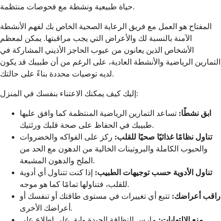
حياة طبيعية ونشطة مع فحوصات منتظمة.
المفتاح هو العمل مع فريق الرعاية الصحية الخاص بك لفهم الأنشطة
الآمنة بالنسبة لك والأعراض التي يجب مراقبتها. يمكن لمعظم
الأشخاص الذين يعانون من عيوب الحاجز الأذيني المشاركة في
التمارين الرياضية والأنشطة العادية، على الرغم من أن طبيبك قد يكون
لديه توصيات محددة بناءً على حالتك.
إليك كيف يمكنك الاعتناء بنفسك في المنزل:
ابق نشطًا:
تساعد التمارين الرياضية المنتظمة كما وافق عليها
طبيبك في الحفاظ على صحة قلبك ورئتيك.
تناول نظامًا غذائيًا صحيًا للقلب:
ركز على الفواكه والخضروات
والحبوب الكاملة والبروتينات الخالية من الدهون مع الحد من
الملح والدهون المشبعة.
تناول الأدوية حسب توجيهات الطبيب:
إذا كنت تتناول أي أدوية
للقلب، فتناولها تمامًا كما هو موجه.
راقب أعراضك:
تتبع أي تغييرات في مستوى طاقتك أو تنفسك أو
أعراضك الأخرى.
منع الالتهابات:
مارس النظافة الجيدة وابق على اطلاع على