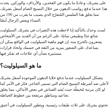
على بشرتك، وعادةً ما يكون في الفخذين، والأرداف، والوركين. يحدث
هذا عندما تدفع رواسب الدهون من خلال النسيج الضام أسفل بشرتك،
مما يخلق هذا الملمس المُتعرّج الذي يصيب ما يقرب من 90٪ من
النساء وبعض الرجال أيضًا.
لست وحدك بالتأكيد إذا لاحظت هذه التغيرات في بشرتك. السيلوليت
شائع جدًا وطبيعي تمامًا، على الرغم من أن العديد من الأشخاص
يشعرون بالحرج منه. إن فهم ماهية السيلوليت في الواقع يمكن أن
يساعدك على الشعور بمزيد من الثقة في جسمك واتخاذ قرارات
مستنيرة بشأن أي علاجات قد تفكر فيها.
ما هو السيلوليت؟
يتشكل السيلوليت عندما تدفع خلايا الدهون الموجودة أسفل بشرتك
لأعلى ضد أشرطة النسيج الضام التي تسمى الحاجز. فكر في الأمر كما
لو كان مرتبة مُخيطّة حيث يُشد القماش في بعض الأماكن، مما يخلق
تجاعيد ومناطق مرتفعة بين خطوط الخياطة.
تحتوي بشرتك على ثلاث طبقات رئيسية، ويتطور السيلوليت في أعمق