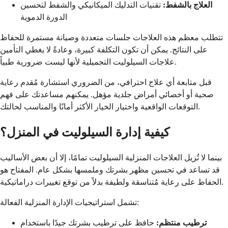
العلاج بالشفط:
تقنيات التدليك الميكانيكي والشفط لتحسين
الدورة الدموية
تتطلب معظم هذه العلاجات جلسات متعددة وصيانة مستمرة للحفاظ
على النتائج. يمكن أن تكون التكلفة كبيرة، وعادةً لا يغطي التأمين
علاجات السيلوليت التجميلية لأنها ليست ضرورية طبياً.
قبل متابعة أي علاج احترافي، من الضروري استشارة مُقدم رعاية
صحية أو أخصائي أمراض جلدية مؤهل. يمكنهم مساعدتك على فهم
التوقعات الواقعية واختيار الخيار الأكثر أمانًا والمناسب لحالتك.
كيفية إدارة السيلوليت في المنزل؟
بينما لا تُزيل العلاجات المنزلية السيلوليت تمامًا، إلا أن بعض الأساليب
قد تساعد في تحسين مظهر بشرتك وملمسها بشكل عام. المفتاح هو
الحفاظ على رعاية مُتناسقة ولطيفة بدلاً من توقع تغييرات دراماتيكية.
تشمل استراتيجيات الإدارة المنزلية الفعالة:
ترطيب منتظم:
حافظ على ترطيب بشرتك جيدًا باستخدام