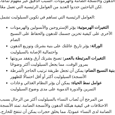
الدهون والأنسجة الضامة والهرمونات. السبب الدقيق غير مفهوم تمامًا،
لكن الباحثين حددوا العديد من العوامل الرئيسية التي تعمل معًا.
العوامل الرئيسية التي تساهم في تكوين السيلوليت تشمل:
التغيرات الهرمونية:
يؤثر الإستروجين والأنسولين والهرمونات
الأخرى على كيفية تخزين جسمك للدهون والحفاظ على النسيج
الضام
الوراثة:
يؤثر تاريخ عائلتك على بنية بشرتك وتوزيع الدهون
واحتمالية الإصابة بالسيلوليت
التغيرات المرتبطة بالعمر:
تصبح بشرتك أرق وتفقد مرونتها
بمرور الوقت، مما يجعل السيلوليت أكثر وضوحًا
بنية النسيج الضام:
يمكن أن تجعل طريقة ترتيب الحاجز (أشرطة
الأنسجة) السيلوليت أكثر أو أقل احتمالًا للظهور
عوامل نمط الحياة:
يمكن أن يؤثر النظام الغذائي وعادات
التمرين والدورة الدموية على مدى وضوح السيلوليت
من المرجح أن تُصاب النساء بالسيلوليت أكثر من الرجال بسبب
الاختلافات في كيفية هيكلة الدهون والأنسجة الضامة. تمتد الأنسجة
الضامة لدى النساء عموديًا، مما يخلق حجرات يمكن أن تنتفخ للخارج،