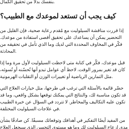
بنفسك بدلاً من تحقيق الكمال.
كيف يجب أن تستعد لموعدك مع الطبيب؟
إذا قررت مناقشة السيلوليت مع مُقدم رعاية صحية، فإن القليل من
التحضير يمكن أن يساعدك على تحقيق أقصى استفادة من موعدك.
فكّر في المخاوف المحددة التي لديك وما الذي تأمل في تحقيقه من
المحادثة.
قبل موعدك، فكّر في كتابة متى لاحظت السيلوليت لأول مرة وما إذا
كان قد تغير بمرور الوقت. لاحظ أي عوامل تبدو أنها تُحسّنه أو تُسوئه،
مثل التمارين الرياضية أو تغييرات الوزن أو التقلبات الهرمونية.
حضّر قائمة بالأسئلة التي ترغب في طرحها، مثل خيارات العلاج التي
قد تكون مناسبة لك، والنتائج التي يمكنك توقعها بشكل واقعي، وما قد
تكون عليه التكاليف والمخاطر. لا تتردد في السؤال عن خبرة الطبيب
في علاجات السيلوليت المختلفة.
من المفيد أيضًا التفكير في أهدافك وتوقعاتك مسبقًا. كن صادقًا بشأن
مدى إزعاج السيلوليت لك وما هو مستوى التحسن الذي سيجعل العلاج