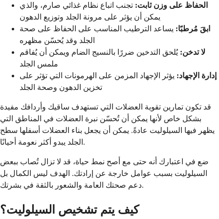
الحفاظ على وزن ثابت:
تجنب اتباع نظام غذائي صارم، والذي
يمكن أن يؤثر على مرونة الجلد وتوزيع الدهون
ابقَ مُرطبًا:
يساعد الترطيب المناسب على الحفاظ على صحة
الجلد وقد يُحسّن مظهره
لا تدخن:
يُلحق التدخين ضررًا بالنسيج الضام ويمكن أن يُفاقم
ملمس الجلد
إدارة الإجهاد:
يؤثر الإجهاد المزمن على الهرمونات التي تؤثر على
تخزين الدهون وصحة الجلد
قد تكون تمارين تقوية العضلات التي تستهدف ساقيك وأردافك مفيدة
بشكل خاص لأنها يمكن أن تُحسّن نبرة العضلات في المناطق التي
يظهر فيها السيلوليت عادةً. يمكن أن يجعل بناء العضلات أسفلها سطح
الجلد يبدو أكثر نعومة أحيانًا.
ضع في اعتبارك أنه حتى مع أصح نمط حياة، قد لا تزال تُصاب ببعض
السيلوليت بسبب عوامل خارجة عن إرادتك. الهدف ليس الكمال بل
دعم صحتك العامة والشعور بالثقة في بشرتك.
كيف يتم تشخيص السيلوليت؟