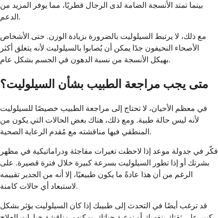
بينما تمتد الأنسجة الضامة لدى الرجال قطريًا، مما يوفر المزيد من
الدعم.
مع ذلك، لا يرتبط السيلوليت بالضرورة بزيادة الوزن. حتى الأشخاص
الأصحاء النحيفون جدًا يمكن أن يُصابوا بالسيلوليت لأنه يتعلق أكثر
بهيكل الأنسجة من نسبة الدهون في الجسم بشكل عام.
متى يجب مراجعة الطبيب بشأن السيلوليت؟
في معظم الأحيان، لا تحتاج إلى مراجعة الطبيب خصيصًا للسيلوليت
لأنه ليس حالة طبية. ومع ذلك، هناك بعض الحالات التي يكون من
المنطقي فيها مناقشته مع مُقدم الرعاية الصحية.
فكّر في جدولة موعد إذا لاحظت تغيرات مفاجئة ودراماتيكية في مظهر
بشرتك أو إذا تطور السيلوليت بسرعة كبيرة خلال فترة قصيرة. على
الرغم من أن هذا عادةً ما يكون طبيعيًا، إلا أنه من الجدير تقييمه
لاستبعاد أي حالات كامنة.
قد ترغب أيضًا في التحدث إلى طبيبك إذا كان السيلوليت يؤثر بشكل
كبير على ثقتك بنفسك أو نوعية حياتك. يمكنهم مناقشة خيارات العلاج