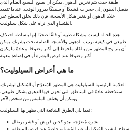
طبقة حيث يتم تخزين الدهون. يمكن أن يصبح النسيج الضام الذي
يفصل الدهون إلى حجرات مُشددًا أو سميكًا بمرور الوقت. عندما تتمدد
خلايا الدهون أو يتغير هيكل الأنسجة، فإن ذلك يخلق السطح غير
المُتساوٍ الذي نراه على شكل سيلوليت.
هذه الحالة ليست مشكلة طبية أو قلقًا صحيًا. إنها ببساطة اختلاف
طبيعي في كيفية ترتيب الدهون والأنسجة الضامة تحت بشرتك. يمكن
أن يتراوح المظهر من بالكاد ملحوظ إلى أكثر وضوحًا، وعادةً ما يكون
أكثر وضوحًا عند قرص البشرة أو في إضاءة معينة.
ما هي أعراض السيلوليت؟
العلامة الرئيسية للسيلوليت هي المظهر المُتعرّج أو المُتكتل لبشرتك.
ستلاحظه عادةً في المناطق التي تخزن فيها الدهون بشكل طبيعي،
ويمكن أن يختلف الملمس من شخص لآخر.
فيما يلي الطرق الشائعة التي يظهر بها السيلوليت:
بشرة مُتعرّجة تبدو كجبن قريش أو قشر برتقال
سطح البشرة المُتكتل أو غير المُتساوٍ، خاصةً عند قرص المنطقة