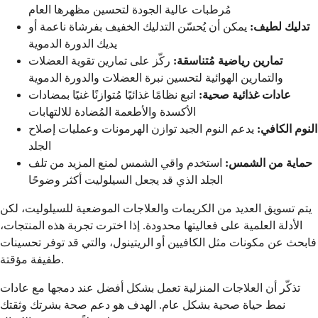
مُرطبات عالية الجودة لتحسين مظهرها العام
تدليك لطيف:
يمكن أن يُحسّن التدليك الخفيف بفرشاة ناعمة أو
يديك الدورة الدموية
تمارين رياضية مُتناسقة:
ركّز على تمارين تقوية العضلات
والتمارين الهوائية لتحسين نبرة العضلات والدورة الدموية
عادات غذائية صحية:
اتبع نظامًا غذائيًا مُتوازنًا غنيًا بمضادات
الأكسدة والأطعمة المُضادة للالتهابات
النوم الكافي:
يدعم النوم الجيد توازن الهرمونات وعمليات إصلاح
الجلد
حماية من الشمس:
استخدم واقي الشمس لمنع المزيد من تلف
الجلد الذي قد يجعل السيلوليت أكثر وضوحًا
يتم تسويق العديد من الكريمات والعلاجات الموضعية للسيلوليت، لكن
الأدلة العلمية على فعاليتها محدودة. إذا اخترت تجربة هذه المنتجات،
فابحث عن مكونات مثل الكافيين أو الريتينول، والتي قد توفر تحسينات
طفيفة مؤقتة.
تذكّر أن العلاجات المنزلية تعمل بشكل أفضل عند دمجها مع عادات
نمط حياة صحية بشكل عام. الهدف هو دعم صحة بشرتك وثقتك