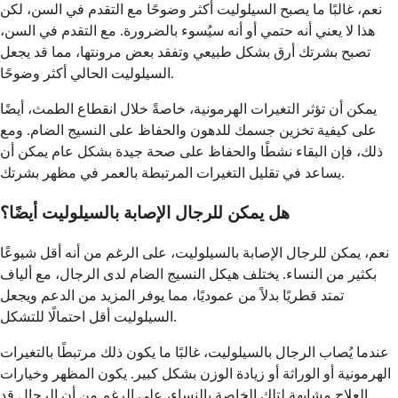
نعم، غالبًا ما يصبح السيلوليت أكثر وضوحًا مع التقدم في السن، لكن
هذا لا يعني أنه حتمي أو أنه سيُسوء بالضرورة. مع التقدم في السن،
تصبح بشرتك أرق بشكل طبيعي وتفقد بعض مرونتها، مما قد يجعل
السيلوليت الحالي أكثر وضوحًا.
يمكن أن تؤثر التغيرات الهرمونية، خاصةً خلال انقطاع الطمث، أيضًا
على كيفية تخزين جسمك للدهون والحفاظ على النسيج الضام. ومع
ذلك، فإن البقاء نشطًا والحفاظ على صحة جيدة بشكل عام يمكن أن
يساعد في تقليل التغيرات المرتبطة بالعمر في مظهر بشرتك.
هل يمكن للرجال الإصابة بالسيلوليت أيضًا؟
نعم، يمكن للرجال الإصابة بالسيلوليت، على الرغم من أنه أقل شيوعًا
بكثير من النساء. يختلف هيكل النسيج الضام لدى الرجال، مع ألياف
تمتد قطريًا بدلاً من عموديًا، مما يوفر المزيد من الدعم ويجعل
السيلوليت أقل احتمالًا للتشكل.
عندما يُصاب الرجال بالسيلوليت، غالبًا ما يكون ذلك مرتبطًا بالتغيرات
الهرمونية أو الوراثة أو زيادة الوزن بشكل كبير. يكون المظهر وخيارات
العلاج مشابهة لتلك الخاصة بالنساء، على الرغم من أن الرجال قد