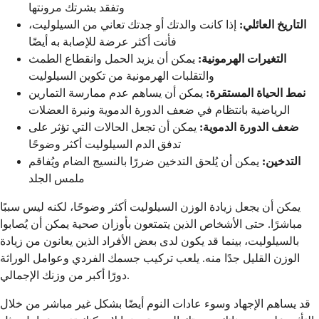
وتفقد بشرتك مرونتها
التاريخ العائلي:
إذا كانت والدتك أو جدتك تعاني من السيلوليت،
فأنت أكثر عرضة للإصابة به أيضًا
التغيرات الهرمونية:
يمكن أن يزيد الحمل وانقطاع الطمث
والتقلبات الهرمونية من تكوين السيلوليت
نمط الحياة المستقرة:
يمكن أن يساهم عدم ممارسة التمارين
الرياضية بانتظام في ضعف الدورة الدموية ونبرة العضلات
ضعف الدورة الدموية:
يمكن أن تجعل الحالات التي تؤثر على
تدفق الدم السيلوليت أكثر وضوحًا
التدخين:
يمكن أن يُلحق التدخين ضررًا بالنسيج الضام ويُفاقم
ملمس الجلد
يمكن أن يجعل زيادة الوزن السيلوليت أكثر وضوحًا، لكنه ليس سببًا
مباشرًا. حتى الأشخاص الذين يتمتعون بأوزان صحية يمكن أن يُصابوا
بالسيلوليت، بينما قد يكون لدى بعض الأفراد الذين يعانون من زيادة
الوزن القليل جدًا منه. يلعب تركيب جسمك الفردي وعوامل الوراثة
دورًا أكبر من وزنك الإجمالي.
قد يساهم الإجهاد وسوء عادات النوم أيضًا بشكل غير مباشر من خلال