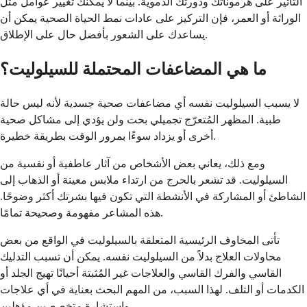
التأثير على هرموناتك ودورتك الدموية. بينما لا يمكنك تغيير عوامل مثل
الوراثة أو العمر، فإن التركيز على عادات نمط الحياة الصحية يمكن أن
يساعدك على الشعور بأفضل حال على الإطلاق.
ما هي المضاعفات المحتملة للسيلوليت؟
لا يسبب السيلوليت نفسه أي مضاعفات صحية جسدية لأنه ليس حالة
طبية. المظهر المُتعرّج تجميلي بحت ولن يؤدي إلى مشاكل صحية
أخرى أو يزداد سوءًا بمرور الوقت بطريقة خطيرة.
ومع ذلك، يعاني بعض الأشخاص من آثار عاطفية أو نفسية من
السيلوليت. قد تشعر بالحرج من ارتداء ملابس معينة أو الذهاب إلى
الشاطئ أو المشاركة في الأنشطة التي تكون فيها بشرتك أكثر وضوحًا.
هذه المشاعر مفهومة وصحيحة تمامًا.
تأتى المخاوف الرئيسية المتعلقة بالسيلوليت في الواقع من بعض
محاولات العلاج بدلاً من السيلوليت نفسه. يمكن أن تسبب التدليك
القاسي والفرك القاسي والعلاجات غير المُثبتة أحيانًا تهيج الجلد أو
الكدمات أو التلف. لهذا السبب، من المهم البحث بعناية في أي علاجات
واستشارة متخصصين مؤهلين.