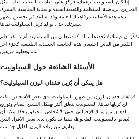
إذا كان السيلوليت يُزعجك، فركّز على العادات الصحية العامة مثل
التمارين الرياضية المنتظمة والتغذية الجيدة والعناية المناسبة بالبشرة.
تدعم هذه الأساليب رفاهيتك العامة وقد تساعد في تحسين مظهر
بشرتك، حتى لو لم تُزيل السيلوليت تمامًا.
تذكّر أن قيمتك لا تُحددها ما إذا كنت تعاني من السيلوليت أم لا. لقد تعلم
الكثير من الناس احتضان هذه الخاصية الجسدية الطبيعية كجزء آخر
مما يجعلهم فريدين.
الأسئلة الشائعة حول السيلوليت
هل يمكن أن يُزيل فقدان الوزن السيلوليت؟
قد يُقلل فقدان الوزن من ظهور السيلوليت لدى بعض الأشخاص، لكنه
لن يُزيلها تمامًا. السيلوليت يتعلق أكثر بهيكل النسيج الضام وتوزيع
الدهون من وزنك الإجمالي. حتى الأشخاص النحيفون جدًا يمكن أن
يُصابوا بالسيلوليت الملحوظ، بينما قد يكون لدى بعض الأفراد الذين
يعانون من زيادة الوزن القليل جدًا منه.
إذا فقدت وزنك، فافعل ذلك تدريجيًا من خلال اتباع نظام غذائي صحي