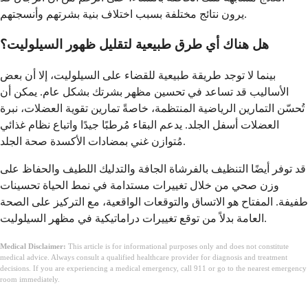
يرون نتائج مختلفة بسبب اختلاف بنية بشرتهم وأنسجتهم.
هل هناك أي طرق طبيعية لتقليل ظهور السيلوليت؟
بينما لا توجد طريقة طبيعية للقضاء على السيلوليت، إلا أن بعض
الأساليب قد تساعد في تحسين مظهر بشرتك بشكل عام. يمكن أن
تُحسّن التمارين الرياضية المنتظمة، خاصةً تمارين تقوية العضلات، نبرة
العضلات أسفل الجلد. يدعم البقاء مُرطبًا جيدًا واتباع نظام غذائي
مُتوازن غني بمضادات الأكسدة صحة الجلد.
قد توفر أيضًا التنظيف بالفرشاة الجافة والتدليك اللطيف والحفاظ على
وزن صحي من خلال تغييرات مستدامة في نمط الحياة تحسينات
طفيفة. المفتاح هو الاتساق والتوقعات الواقعية، مع التركيز على الصحة
العامة بدلاً من توقع تغييرات دراماتيكية في مظهر السيلوليت.
Medical Disclaimer:
This article is for informational purposes only and does not constitute
medical advice. Always consult a qualified healthcare provider for diagnosis and treatment
decisions. If you are experiencing a medical emergency, call 911 or go to the nearest emergency
room immediately.