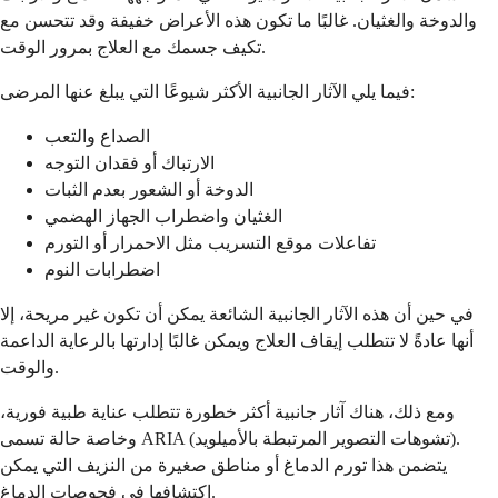
والدوخة والغثيان. غالبًا ما تكون هذه الأعراض خفيفة وقد تتحسن مع
تكيف جسمك مع العلاج بمرور الوقت.
فيما يلي الآثار الجانبية الأكثر شيوعًا التي يبلغ عنها المرضى:
الصداع والتعب
الارتباك أو فقدان التوجه
الدوخة أو الشعور بعدم الثبات
الغثيان واضطراب الجهاز الهضمي
تفاعلات موقع التسريب مثل الاحمرار أو التورم
اضطرابات النوم
في حين أن هذه الآثار الجانبية الشائعة يمكن أن تكون غير مريحة، إلا
أنها عادةً لا تتطلب إيقاف العلاج ويمكن غالبًا إدارتها بالرعاية الداعمة
والوقت.
ومع ذلك، هناك آثار جانبية أكثر خطورة تتطلب عناية طبية فورية،
وخاصة حالة تسمى ARIA (تشوهات التصوير المرتبطة بالأميلويد).
يتضمن هذا تورم الدماغ أو مناطق صغيرة من النزيف التي يمكن
اكتشافها في فحوصات الدماغ.