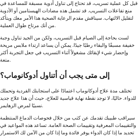
قبل كل عملية تسريب، قد تحتاج إلى تناول أدوية مسبقة للمساعدة في
منع تفاعلات التسريب. قد تشمل هذه مضادات الهيستامين أو الأدوية
لتقليل الالتهاب. سيناقش مقدم الرعاية الصحية هذا الأمر معك ويتأكد
من أنك مرتاح طوال العملية.
لست بحاجة إلى الصيام قبل التسريب، ولكن من الجيد تناول وجبة
خفيفة مسبقًا والبقاء رطبًا جيدًا. يمكن أن يساعد ارتداء ملابس مريحة
وإحضار شيء لإبقائك مشغولاً أثناء التسريب في جعل التجربة أكثر
متعة.
إلى متى يجب أن أتناول أدوكانوماب؟
تختلف مدة علاج أدوكانوماب اعتمادًا على استجابتك الفردية وتحملك
للدواء. حاليًا، لا توجد نقطة نهاية قياسية للعلاج، حيث أن هذا علاج جديد
نسبيًا لمرض الزهايمر.
سيراقب طبيبك تقدمك عن كثب من خلال فحوصات الدماغ المنتظمة
والتقييمات المعرفية وتقييمات الصحة العامة. تساعد هذه المواعيد في
تحديد ما إذا كان الدواء يوفر فائدة وما إذا كان من الآمن لك الاستمرار