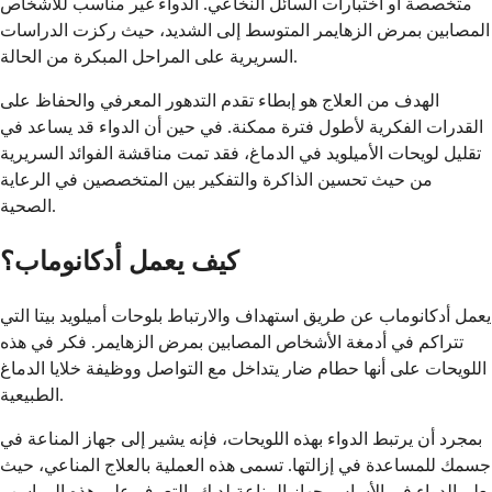
متخصصة أو اختبارات السائل النخاعي. الدواء غير مناسب للأشخاص
المصابين بمرض الزهايمر المتوسط إلى الشديد، حيث ركزت الدراسات
السريرية على المراحل المبكرة من الحالة.
الهدف من العلاج هو إبطاء تقدم التدهور المعرفي والحفاظ على
القدرات الفكرية لأطول فترة ممكنة. في حين أن الدواء قد يساعد في
تقليل لويحات الأميلويد في الدماغ، فقد تمت مناقشة الفوائد السريرية
من حيث تحسين الذاكرة والتفكير بين المتخصصين في الرعاية
الصحية.
كيف يعمل أدكانوماب؟
يعمل أدكانوماب عن طريق استهداف والارتباط بلوحات أميلويد بيتا التي
تتراكم في أدمغة الأشخاص المصابين بمرض الزهايمر. فكر في هذه
اللويحات على أنها حطام ضار يتداخل مع التواصل ووظيفة خلايا الدماغ
الطبيعية.
بمجرد أن يرتبط الدواء بهذه اللويحات، فإنه يشير إلى جهاز المناعة في
جسمك للمساعدة في إزالتها. تسمى هذه العملية بالعلاج المناعي، حيث
يعلم الدواء في الأساس جهاز المناعة لديك بالتعرف على هذه الرواسب