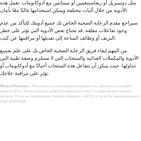
مثل دونيبيزيل أو ريفاستيغمين أو ميمانتين مع أدوكانوماب. تعمل هذه
الأدوية من خلال آليات مختلفة ويمكن استخدامها غالبًا معًا بأمان.
سيراجع مقدم الرعاية الصحية الخاص بك جميع أدويتك للتأكد من عدم
وجود تفاعلات مقلقة. قد تحتاج بعض الأدوية التي تؤثر على خطر
النزيف أو وظائف المناعة إلى تعديلها أو مراقبتها عن كثب.
من المهم إبقاء فريق الرعاية الصحية الخاص بك على علم بجميع
الأدوية والمكملات الغذائية والمنتجات التي لا تستلزم وصفة طبية التي
تتناولها، حيث يمكن أن تتفاعل هذه المنتجات أحيانًا مع أدوكانوماب أو
تؤثر على مراقبة علاجك.
Medical Disclaimer:
This article is for informational purposes only and does not constitute
medical advice. Always consult a qualified healthcare provider for diagnosis and treatment
decisions. If you are experiencing a medical emergency, call 911 or go to the nearest emergency
room immediately.