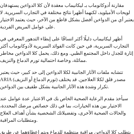
مقارنة أدوكانوماب بـ ليكانيماب معقدة لأن كلا الدواءين يستهدفان
لويحات الأميلويد، لكنهما أظهرا نتائج مختلفة في التجارب السريرية. لا
يعتبر أي من الدواءين أفضل بشكل قاطع من الآخر، حيث يعتمد الاختيار
على عوامل المريض الفردية.
أظهر ليكانيماب دليلًا أكثر اتساقًا على إبطاء التدهور المعرفي في
التجارب السريرية، في حين كانت الفوائد السريرية لأدوكانوماب أكثر
إثارة للجدل داخل المجتمع الطبي. ومع ذلك، يحمل كلا الدواءين مخاطر
مماثلة، وخاصة احتمالية تورم الدماغ والنزيف.
تتشابه ملفات الآثار الجانبية لكلا الدواءين إلى حد كبير، حيث يعتبر
ARIA (تورم الدماغ أو النزيف) مصدر قلق لكلا العلاجين. قد يختلف
تكرار وشدة هذه الآثار الجانبية بشكل طفيف بين الدواءين.
سيأخذ مقدم الرعاية الصحية الخاص بك في الاعتبار عدة عوامل عند
الاختيار بين هذه الخيارات، بما في ذلك خصائص مرضك المحددة،
والحالات الصحية الأخرى، وتفضيلاتك الشخصية بشأن أهداف العلاج
ومتطلبات المراقبة.
يتطلب كلا الدواءين مراقبة منتظمة للدماغ ويتم إعطاؤهما عن طريق