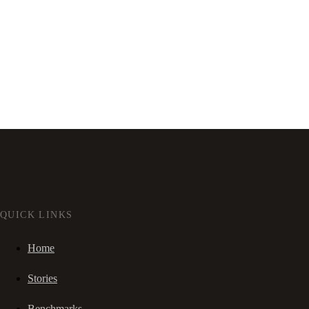
QUICK LINKS
Home
Stories
Benchmarks