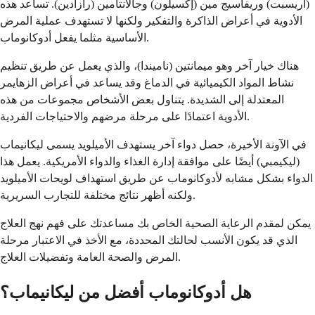
(أريسبت) وريفاسيج مين (إكسيلون) وجالانتامين (رازادين). تساعد هذه
الأدوية في أعراض الذاكرة والتفكير ولكنها لا تستهدف عملية المرض
الأساسية مثلما يفعل أدوكانوماب.
هناك خيار آخر وهو ميمانتين (ناميندا)، والذي يعمل عن طريق تنظيم
نشاط المواد الكيميائية في الدماغ وقد يساعد في أعراض الزهايمر
المعتدلة إلى الشديدة. يتناول بعض الأشخاص مجموعات من هذه
الأدوية اعتمادًا على مرحلة مرضهم والاحتياجات الفردية.
في الآونة الأخيرة، حصل دواء آخر يستهدف الأميلويد يسمى ليكانيماب
(ليكيمبي) أيضًا على موافقة إدارة الغذاء والدواء الأمريكية. يعمل هذا
الدواء بشكل مشابه لأدوكانوماب عن طريق استهداف لويحات الأميلويد
ولكنه أظهر نتائج مختلفة للتجارب السريرية.
يمكن لمقدم الرعاية الصحية الخاص بك مساعدتك على فهم نهج العلاج
الذي قد يكون الأنسب لحالتك المحددة، مع الأخذ في الاعتبار مرحلة
المرض والصحة العامة وتفضيلات العلاج.
هل أدوكانوماب أفضل من ليكانيماب؟