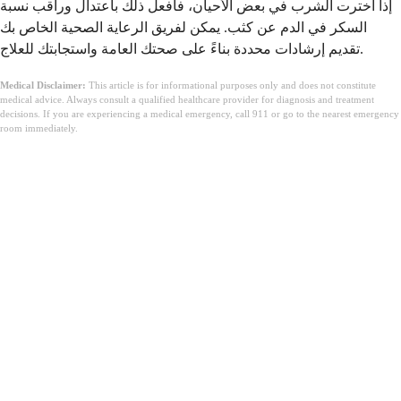
إذا اخترت الشرب في بعض الأحيان، فافعل ذلك باعتدال وراقب نسبة
السكر في الدم عن كثب. يمكن لفريق الرعاية الصحية الخاص بك
تقديم إرشادات محددة بناءً على صحتك العامة واستجابتك للعلاج.
Medical Disclaimer:
This article is for informational purposes only and does not constitute
medical advice. Always consult a qualified healthcare provider for diagnosis and treatment
decisions. If you are experiencing a medical emergency, call 911 or go to the nearest emergency
room immediately.