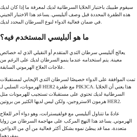
سيقوم طبيبك باختبار الخلايا السرطانية لديك لمعرفة ما إذا كان لديك
هذه الطفرة المحددة قبل وصف ألبليسي. يساعد هذا الاختبار الجيني
في ضمان فعالية الدواء لنوع السرطان المحدد لديك.
ما هو ألبليسي المستخدم فيه؟
يعالج ألبليسي سرطان الثدي المتقدم أو النقيلي الذي له خصائص
معينة. يتم استخدامه عندما ينمو السرطان لديك على الرغم من
علاجات العلاج الهرموني السابقة.
تمت الموافقة على الدواء خصيصًا لسرطان الثدي الإيجابي لمستقبلات
الهرمونات، السلبي لـ HER2 مع طفرة PIK3CA. هذا يعني أن الخلايا
السرطانية لديك تحتوي على مستقبلات تستجيب للهرمونات مثل
هرمون الاستروجين، ولكن ليس لديها الكثير من بروتين HER2.
عادةً ما تتناول ألبليسي مع فولفيسترانت، وهو دواء آخر للعلاج
الهرموني. يساعد هذا النهج المركب على مهاجمة السرطان من زوايا
متعددة، مما قد يبطئ نموه بشكل أكثر فعالية من أي من الدواءين
بمفردهما.