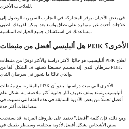
للعلاجات الأخرى.
في بعض الأحيان، يوفر المشاركة في التجارب السريرية الوصول إلى
علاجات أحدث غير متوفرة على نطاق واسع بعد. يمكن لفريقك الطبي
مساعدتك في استكشاف جميع الخيارات المناسبة.
هل ألبليسي أفضل من مثبطات PI3K الأخرى؟
ألبليسيب هو حاليًا الأكثر دراسة والأكثر توفرًا من مثبطات PI3K لعلاج
سرطان الثدي. إنه مصمم خصيصًا لاستهداف الشكل ألفا من PI3K،
والذي غالبًا ما يتحور في سرطان الثدي.
بالمقارنة مع مثبطات PI3K الأخرى التي تمت دراستها، يبدو أن
ألبليسيب يتمتع بملف تعريف آثار جانبية أكثر ملاءمة. إنه بشكل عام
أفضل تحملًا من بعض الأدوية السابقة في هذه الفئة التي تسببت في
مضاعفات أكثر حدة.
ومع ذلك، فإن كلمة "أفضل" تعتمد على ظروفك الفردية. قد يستجيب
بعض الأشخاص بشكل أفضل لأدوية مختلفة، وسينظر طبيبك في