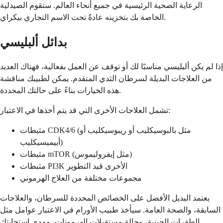
الرعاية الصحية الرئيسية في جميع أنحاء العالم. ستقوم الصيدلية
الخاصة بك بتخزينه عادةً تحت الاسم التجاري بيكراي.
بدائل ألبليسي
إذا لم يكن ألبليسي مناسبًا لك أو توقف عن العمل بفعالية، فهناك العديد
من العلاجات البديلة لسرطان الثدي المتقدم. يمكن لطبيبك مناقشة
هذه الخيارات بناءً على حالتك المحددة.
تشمل العلاجات الأخرى التي قد يتم أخذها في الاعتبار:
مثبطات CDK4/6 (مثل بالبوسيكليب أو ريبوسيكليب أو
أبيميسيكليب)
مثبطات mTOR (مثل إيفروليموس)
مثبطات PI3K الأخرى قيد التطوير
مجموعات مختلفة من العلاج الهرموني
يعتمد البديل الأفضل على الخصائص المحددة للسرطان، والعلاجات
السابقة، والصحة العامة. سيأخذ طبيب الأورام في الاعتبار عوامل مثل
الطفرات الجينية، وحالة مستقبلات الهرمونات، ومدى استجابتك