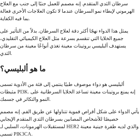
سرطان الثدي المتقدم. إنه مصمم للعمل جنبًا إلى جنب مع العلاج
الهرموني لإبطاء نمو السرطان عندما لا تكون العلاجات الأخرى فعالة
بما فيه الكفاية.
يمثل هذا الدواء نهجًا أكثر دقة لعلاج السرطان. بدلاً من التأثير على
جميع الخلايا التي تنقسم بسرعة مثل العلاج الكيميائي التقليدي،
يستهدف ألبليسي بروتينات معينة تغذي أنواعًا معينة من سرطان
الثدي.
ما هو ألبليسي؟
ألبليسي هو دواء موصوف طبيًا ينتمي إلى فئة من الأدوية تسمى
مثبطات PI3K. إنه يمنع بروتينات معينة تساعد الخلايا السرطانية على
النمو والتكاثر في جسمك.
يأتي الدواء على شكل أقراص فموية تتناولها عن طريق الفم. إنه مصمم
خصيصًا للأشخاص المصابين بسرطان الثدي المتقدم الإيجابي
لمستقبلات الهرمونات، السلبي لـ HER2 والذي لديه طفرة جينية معينة
تسمى PIK3CA.