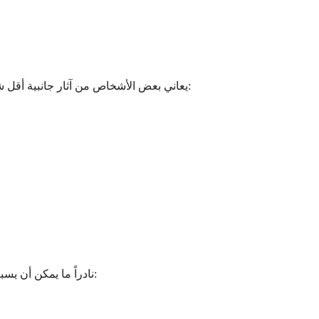
يعاني بعض الأشخاص من آثار جانبية أقل شيوعًا ولكنها أكثر إثارة للقلق وتستدعي الاتصال بطبيبك. تتطلب هذه التفاعلات متوسطة المستوى عناية طبية ولكنها ليست عادة حالات طارئة:
نادراً ما يمكن أن يسبب أرمودافينيل آثارًا جانبية خطيرة تتطلب عناية طبية فورية. في حين أن هذه التفاعلات الشديدة غير شائعة، فمن المهم أن تكون على دراية بها: