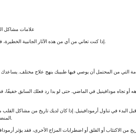
علامات مشاكل الكبد
إذا كنت تعاني من أي من هذه الآثار الجانبية الخطيرة، فتوقف عن تناول أرمودافينيل واطلب الرعاية الطبية الطارئة على الفور.
لهامة التي من المحتمل أن يوصي فيها طبيبك بنهج علاج مختلف. يساعدك
 أو تجاه مودافينيل في الماضي. حتى لو بدا رد فعلك السابق خفيفًا، ف
ل البدء في تناول أرمودافينيل. إذا كان لديك تاريخ من مشاكل القلب مث
المنضبط، فسيحتاج طبيبك إلى تقييم ما إذا كانت الفوائد تفوق المخاطر بعناية.
يخ من الاكتئاب أو القلق أو اضطرابات المزاج الأخرى، فقد يؤثر أرمودافي