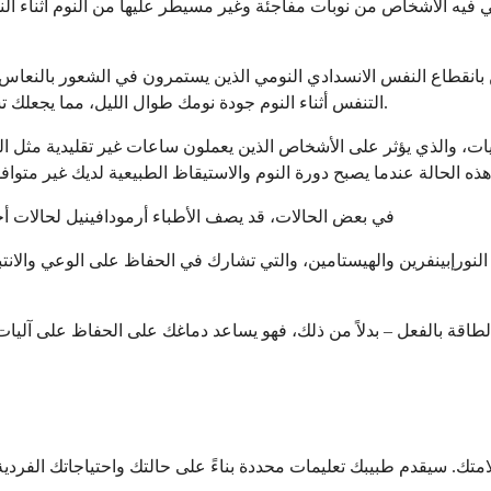
ي فيه الأشخاص من نوبات مفاجئة وغير مسيطر عليها من النوم أثناء النه
قطاع النفس الانسدادي النومي الذين يستمرون في الشعور بالنعاس المفرط حتى 
التنفس أثناء النوم جودة نومك طوال الليل، مما يجعلك تشعر بالتعب على الرغم من الحصول على ما يبدو أنه ساعات نوم كافية.
ات، والذي يؤثر على الأشخاص الذين يعملون ساعات غير تقليدية مثل الورد
في بعض الحالات، قد يصف الأطباء أرمودافينيل لحالات 
 النورإبينفرين والهيستامين، والتي تشارك في الحفاظ على الوعي والانت
 الطاقة بالفعل – بدلاً من ذلك، فهو يساعد دماغك على الحفاظ على آليات