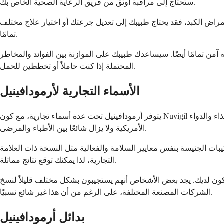
ستحتاج إلى مراقبة أوثق من فريق الرعاية الصحية الخاص بك.
مراض الكبد، فقد يحتاج طبيبك إلى تعديل جرعتك أو اختيار علاج مختلف
تمامًا.
ه آمن تمامًا أيضًا. سيساعدك طبيبك على الموازنة بين الفوائد والمخاطر
المحتملة إذا كنت حاملاً أو تخططين للحمل.
الأسماء التجارية لأرمودافينيل
يتوفر أرمودافينيل تحت عدة أسماء تجارية، مع كون Nuvigil هو الإصدار الأكثر شهرة والأكثر وصفًا في الولايات المتحدة. كان هذا الدواء ذو الاسم التجاري هو التركيبة الأصلية التي وافقت عليها إدارة الغذاء والدواء
الأمريكية ولا يزال شائعًا بين الأطباء والمرضى.
ات الجنيسة بنفس معايير السلامة والفعالية مثل النسخة ذات العلامة
التجارية، لذا يمكنك توقع نتائج مماثلة.
تكون لديك. يجد بعض الأشخاص أنهم يستجيبون بشكل مختلف قليلاً لنسخ
الشركات المصنعة المختلفة، على الرغم من أن هذا غير شائع نسبيًا.
بدائل أرمودافينيل