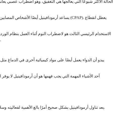
الحالة الأكثر شيوعًا التي يعالجها هي التغفيق، وهو اضطراب عصبي يعان
يساعد أرمودافينيل أيضًا الأشخاص المصابين بان
الاستخدام الرئيسي الثالث هو لاضطراب النوم أثناء العمل بنظام الوردي
هذه الحالة عندما يصبح دورة النوم والاستيقاظ الطبيعية لديك غير متوافقة مع جدول عملك، مما يؤدي إلى الإرهاق المستمر أثناء ساعات العمل.
يبدو أن الدواء يعمل أيضًا على مواد كيميائية أخرى في الدماغ مثل
أحد الأشياء المهمة التي يجب فهمها هو أن أرمودافينيل لا يوفر
يعد تناول أرمودافينيل بشكل صحيح أمرًا بالغ الأهمية لفعاليته وسلامتك. سيقدم طبيبك تعليمات محددة بناءً على حالتك واحتياجاتك الفردية، ولكن هناك بعض الإرشادات العامة التي تنطبق على معظم الأشخاص.