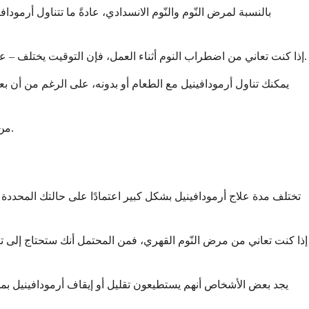
بالنسبة لمرض النّوم والنّوم الانسدادي، عادةً ما تتناول أرمود
إذا كنت تعاني من اضطراب النوم أثناء العمل، فإن التوقيت يختلف – عادةً ما تتناوله قبل حوالي ساعة واحدة من بدء نوبة عملك. يمنح هذا الدواء وقتًا للبدء في العمل عندما تحتاج إلى أن تكون في حالة تأهب قصوى.
يمكنك تناول أرمودافينيل مع الطعام أو بدونه، على الرغم من أن 
من المهم ابتلاع القرص كاملاً بالماء – لا تسحقه أو تمضغه أو تكسره، لأن هذا يمكن أن يؤثر على كيفية امتصاص الدواء ومدة استمراره في نظامك.
تختلف مدة علاج أرمودافينيل بشكل كبير اعتمادًا على حالتك المحددة
إذا كنت تعاني من مرض النّوم القهري، فمن المحتمل أنك ستحتاج إلى تن