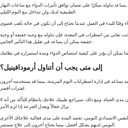
م. يساعد تناوله مبكرًا على ضمان توافق تأثيرات الدواء مع ساعات النهار
الطبيعية لديك ولن تتداخل مع النوم الليلي.
كنت تعاني من اضطراب في المعدة، فإن تناوله مع وجبة خفيفة أو وجبة
خفيفة يمكن أن يساعد في تقليل هذا التأثير الجانبي.
إلى متى يجب أن أتناول أرمودافينيل؟
مد يساعد في إدارة اضطرابات النوم المزمنة، بينما قد يستخدمه آخرون
لفترات أقصر.
مدى الحياة. ومع ذلك، سيراجع طبيبك علاجك بانتظام للتأكد من أنه لا
يزال فعالاً ويعدل الجرعة إذا لزم الأمر.
ي، تعتمد المدة على مدى فعالية علاجاتك الأخرى (مثل علاج CPAP). يجد بعض الأشخاص أنهم يستطيعون تقليل أو إيقاف أرمودافينيل بمجرد السيطرة على انقطاع النفس
النومي لديهم بشكل أفضل، بينما يحتاج آخرون إلى علاج مستمر.