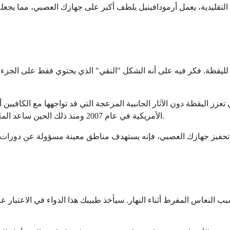
لتقليدية، يعمل أرمودافينيل بلطف أكبر على جهازك العصبي، مما يجعل
يقظة. فكر فيه على أنه الشكل "النقي" الذي يحتوي فقط على الجزء الأ
زز اليقظة دون الآثار الجانبية المزعجة التي قد تواجهها مع الكافيين أ
الأمريكية في عام 2007 ومنذ ذلك الحين ساعد الملايين من الأشخاص على إدارة اضطرابات النوم لديهم بشكل أكثر فعالية.
رد تحفيز جهازك العصبي، فإنه يستهدف مناطق معينة مسؤولة عن دورات 
النعاس المفرط أثناء النهار. سيأخذ طبيبك هذا الدواء في الاعتبار عادة