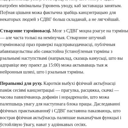
патрэбен мінімальны ўзровень уводу, каб заставацца занятым.
Поўная цішыня можа фактычна зрабіць канцэнтрацыю для
некаторых людзей з СДВГ больш складанай, а не лягчэйшай.
Стварэнне тэрміновасці.
Мозг з СДВГ моцна рэагуе на тэрміны
— але часта толькі на немінучыя. Стварэнне штучнай
тэрміновасці праз праверкі падсправаздачнасці, публічныя
абавязацельствы або самастойна ўстаноўленыя тэрміны з
рэальнымі наступствамі (напрыклад, сказаць камусьці, што вы
адправіце яму праект да 15:00) можа актываваць тыя ж
нейронныя шляхі, што і рэальныя тэрміны.
Перапынкі для руху.
Кароткія выбухі фізічнай актыўнасці
паміж сесіямі канцэнтрацыі — прагулка, расцяжка, скачкі —
часова павялічваюць дофамін і норадреналін, што можа
палепшыць увагу для наступнага блока працы. Даследаванні
фізічных практыкаванняў і СДВГ пастаянна паказваюць, што
вострая фізічная актыўнасць паляпшае выканаўчыя функцыі і
ўстойлівую ўвагу, нават у адзінкавых сесіях.