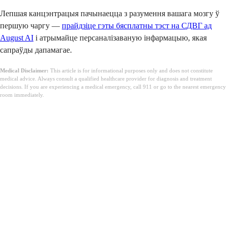
Лепшая канцэнтрацыя пачынаецца з разумення вашага мозгу ў
першую чаргу —
прайдзіце гэты бясплатны тэст на СДВГ ад
August AI
і атрымайце персаналізаваную інфармацыю, якая
сапраўды дапамагае.
Medical Disclaimer:
This article is for informational purposes only and does not constitute
medical advice. Always consult a qualified healthcare provider for diagnosis and treatment
decisions. If you are experiencing a medical emergency, call 911 or go to the nearest emergency
room immediately.