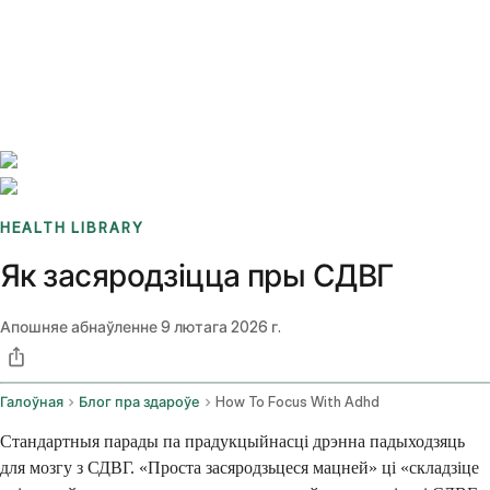
Benchmarks
Stories
FAQ
Sign up / Log in
HEALTH LIBRARY
Як засяродзіцца пры СДВГ
Апошняе абнаўленне
9 лютага 2026 г.
Галоўная
Блог пра здароўе
How To Focus With Adhd
Стандартныя парады па прадукцыйнасці дрэнна падыходзяць
для мозгу з СДВГ. «Проста засяродзьцеся мацней» ці «складзіце