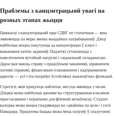
Праблемы з канцэнтрацыяй увагі на
розных этапах жыцця
Цяжкасці з канцэнтрацыяй пры СДВГ не статычныя — яны
змяняюцца па меры змены жыццёвых патрабаванняў. Дзеці
найбольш моцна пакутуюць ад канцэнтрацыі ў класе і
выканання хатніх заданняў. Падлеткі сутыкаюцца з
павелічэннем вучэбнай нагрузкі і сацыяльнай складанасцю.
Дарослыя маюць справу з працоўнымі чаканнямі, кіраваннем
хатнімі справамі, фінансавым планаваннем і падтрыманнем
адносін — усё гэта патрабуе ўстойлівых выканаўчых функцый.
Стратэгіі, якія працуюць найлепш, могуць мяняцца з часам.
Дзіцяці можа найбольш дапамагчы структураваныя класавыя
прыстасаванні і перапынкі для фізічнай актыўнасці. Студэнт
каледжа можа моцна спадзявацца на «двайніка па целе» і сесіі
Памадора. Працуючы бацька можа мець патрэбу ў спалучэнні