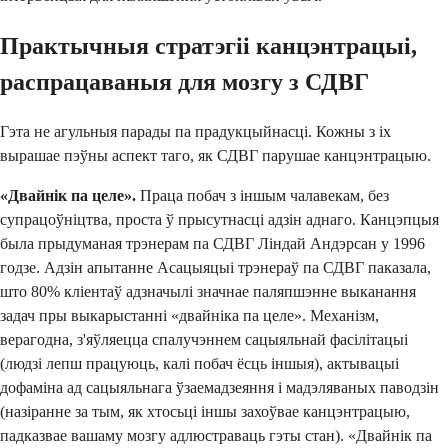
Практычныя стратэгіі канцэнтрацыі,
распрацаваныя для мозгу з СДВГ
Гэта не агульныя парады па прадукцыйнасці. Кожны з іх
вырашае пэўны аспект таго, як СДВГ парушае канцэнтрацыю.
«Двайнік па целе».
Праца побач з іншым чалавекам, без
супрацоўніцтва, проста ў прысутнасці адзін аднаго. Канцэпцыя
была прыдуманая трэнерам па СДВГ Ліндай Андэрсан у 1996
годзе. Адзін апытанне Асацыяцыі трэнераў па СДВГ паказала,
што 80% кліентаў адзначылі значнае паляпшэнне выканання
задач пры выкарыстанні «двайніка па целе». Механізм,
верагодна, з'яўляецца спалучэннем сацыяльнай фасілітацыі
(людзі лепш працуюць, калі побач ёсць іншыя), актывацыі
дофаміна ад сацыяльнага ўзаемадзеяння і мадэляваных паводзін
(назіранне за тым, як хтосьці іншы захоўвае канцэнтрацыю,
падказвае вашаму мозгу адлюстраваць гэты стан). «Двайнік па