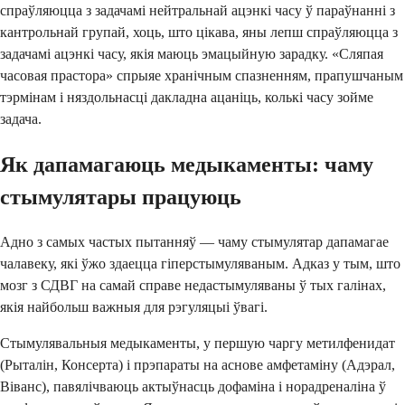
спраўляюцца з задачамі нейтральнай ацэнкі часу ў параўнанні з
кантрольнай групай, хоць, што цікава, яны лепш спраўляюцца з
задачамі ацэнкі часу, якія маюць эмацыйную зарадку. «Сляпая
часовая прастора» спрыяе хранічным спазненням, прапушчаным
тэрмінам і няздольнасці дакладна ацаніць, колькі часу зойме
задача.
Як дапамагаюць медыкаменты: чаму
стымулятары працуюць
Адно з самых частых пытанняў — чаму стымулятар дапамагае
чалавеку, які ўжо здаецца гіперстымуляваным. Адказ у тым, што
мозг з СДВГ на самай справе недастымуляваны ў тых галінах,
якія найбольш важныя для рэгуляцыі ўвагі.
Стымулявальныя медыкаменты, у першую чаргу метилфенидат
(Рыталін, Консерта) і прэпараты на аснове амфетаміну (Адэрал,
Віванс), павялічваюць актыўнасць дофаміна і норадреналіна ў