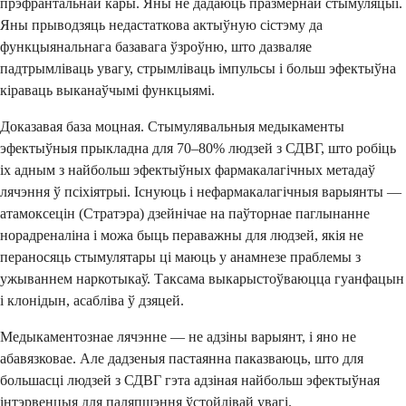
прэфрантальнай кары. Яны не дадаюць празмернай стымуляцыі.
Яны прыводзяць недастаткова актыўную сістэму да
функцыянальнага базавага ўзроўню, што дазваляе
падтрымліваць увагу, стрымліваць імпульсы і больш эфектыўна
кіраваць выканаўчымі функцыямі.
Доказавая база моцная. Стымулявальныя медыкаменты
эфектыўныя прыкладна для 70–80% людзей з СДВГ, што робіць
іх адным з найбольш эфектыўных фармакалагічных метадаў
лячэння ў псіхіятрыі. Існуюць і нефармакалагічныя варыянты —
атамоксецін (Стратэра) дзейнічае на паўторнае паглынанне
норадреналіна і можа быць пераважны для людзей, якія не
пераносяць стымулятары ці маюць у анамнезе праблемы з
ужываннем наркотыкаў. Таксама выкарыстоўваюцца гуанфацын
і клонідын, асабліва ў дзяцей.
Медыкаментознае лячэнне — не адзіны варыянт, і яно не
абавязковае. Але дадзеныя пастаянна паказваюць, што для
большасці людзей з СДВГ гэта адзіная найбольш эфектыўная
інтэрвенцыя для паляпшэння ўстойлівай увагі.