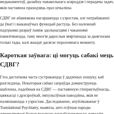
медыкаментаў, дызайну навакольнага асяроддзя і перадачы задач,
якія пастаянна праходзяць праз шчыліны.
СДВГ не абавязкова пагаршаецца з узростам, але патрабаванні
да ўвагі і выканаўчых функцый растуць. Без належнай
падтрымкі разрыў паміж здольнасцямі і чаканнямі
павялічваецца, таму многія дарослыя звяртаюцца за дыягназам
толькі тады, калі жыццё дасягае пераломнага моманту.
Кароткая заўвага: ці могуць сабакі мець
СДВГ?
Гэта дастаткова часта сустракаецца ў дадзеных пошуку, каб
разгледзець. Некаторыя сабакі сапраўды дэманструюць
шаблоны, падобныя на СДВГ — пастаянную гіперактыўнасць,
цяжкасці з дрэсіроўкай, імпульсіўныя паводзіны, якія не
паляпшаюцца з узростам. Даследаванне, апублікаванае ў
Translational Psychiatry, выявіла, што пэўныя пароды
дэманстравалі больш высокую распаўсюджанасць паводзін,