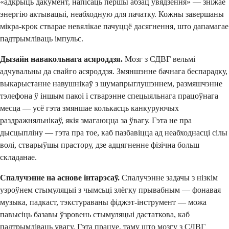
«адкрыць дакумент, напісаць першы абзац увядзення» — зніжае
энергію актывацыі, неабходную для пачатку. Кожны завершаны
мікра-крок стварае невялікае пачуццё дасягнення, што дапамагае
падтрымліваць імпульс.
Дызайн навакольнага асяроддзя.
Мозг з СДВГ вельмі
адчувальны да свайго асяроддзя. Змяншэнне бачнага беспарадку,
выкарыстанне навушнікаў з шумапрыглушэннем, размяшчэнне
тэлефона ў іншым пакоі і стварэнне спецыяльнага працоўнага
месца — усё гэта змяншае колькасць канкуруючых
раздражняльнікаў, якія змагаюцца за ўвагу. Гэта не пра
дысцыпліну — гэта пра тое, каб пазбавіцца ад неабходнасці сілы
волі, стварыўшы прастору, дзе адцягненне фізічна больш
складанае.
Спалучэнне на аснове інтарэсаў.
Спалучэнне задачы з нізкім
узроўнем стымуляцыі з чымсьці злёгку прывабным — фонавая
музыка, падкаст, тэкстураваны фіджэт-інструмент — можа
павысіць базавы ўзровень стымуляцыі дастаткова, каб
падтрымліваць увагу. Гэта працуе, таму што мозгу з СДВГ