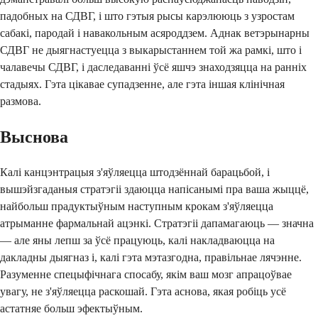
падобных на СДВГ, і што гэтыя рысы карэлююць з узростам
сабакі, пародай і навакольным асяроддзем. Аднак ветэрынарны
СДВГ не дыягнастуецца з выкарыстаннем той жа рамкі, што і
чалавечы СДВГ, і даследаванні ўсё яшчэ знаходзяцца на ранніх
стадыях. Гэта цікавае супадзенне, але гэта іншая клінічная
размова.
Выснова
Калі канцэнтрацыя з'яўляецца штодзённай барацьбой, і
вышэйзгаданыя стратэгіі здаюцца напісанымі пра ваша жыццё,
найбольш прадуктыўным наступным крокам з'яўляецца
атрыманне фармальнай ацэнкі. Стратэгіі дапамагаюць — значна
— але яны лепш за ўсё працуюць, калі накладваюцца на
дакладны дыягназ і, калі гэта мэтазгодна, правільнае лячэнне.
Разуменне спецыфічнага спосабу, якім ваш мозг апрацоўвае
увагу, не з'яўляецца раскошай. Гэта аснова, якая робіць усё
астатняе больш эфектыўным.