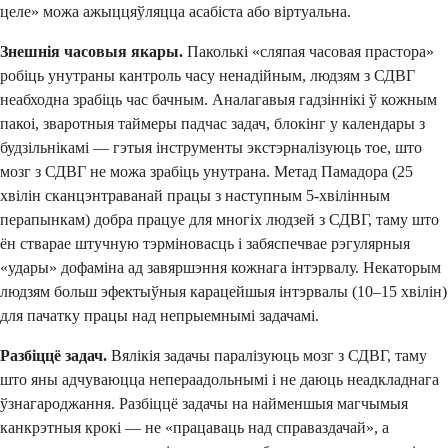
целе» можа ажыццяўляцца асабіста або віртуальна.
Знешнія часовыя якары.
Паколькі «сляпая часовая прастора»
робіць унутраны кантроль часу ненадійным, людзям з СДВГ
неабходна зрабіць час бачным. Аналагавыя гадзіннікі ў кожным
пакоі, зваротныя таймеры падчас задач, блокінг у календары з
будзільнікамі — гэтыя інструменты экстэрналізуюць тое, што
мозг з СДВГ не можа зрабіць унутрана. Метад Памадора (25
хвілін сканцэнтраванай працы з наступным 5-хвілінным
перапынкам) добра працуе для многіх людзей з СДВГ, таму што
ён стварае штучную тэрміновасць і забяспечвае рэгулярныя
«удары» дофаміна ад завяршэння кожнага інтэрвалу. Некаторым
людзям больш эфектыўныя карацейшыя інтэрвалы (10–15 хвілін)
для пачатку працы над непрыемнымі задачамі.
Разбіццё задач.
Вялікія задачы паралізуюць мозг з СДВГ, таму
што яны адчуваюцца непераадольнымі і не даюць неадкладнага
ўзнагароджання. Разбіццё задачы на найменшыя магчымыя
канкрэтныя крокі — не «працаваць над справаздачай», а