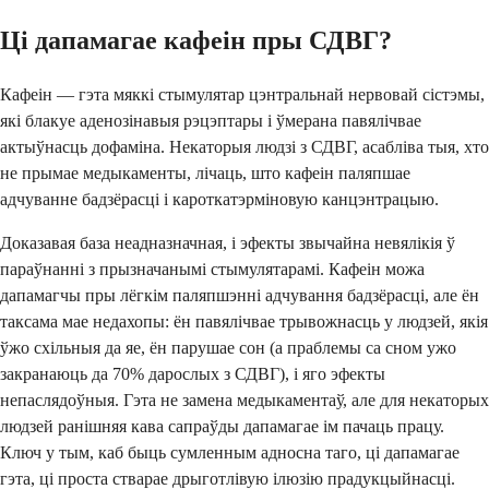
Ці дапамагае кафеін пры СДВГ?
Кафеін — гэта мяккі стымулятар цэнтральнай нервовай сістэмы,
які блакуе аденозінавыя рэцэптары і ўмерана павялічвае
актыўнасць дофаміна. Некаторыя людзі з СДВГ, асабліва тыя, хто
не прымае медыкаменты, лічаць, што кафеін паляпшае
адчуванне бадзёрасці і кароткатэрміновую канцэнтрацыю.
Доказавая база неадназначная, і эфекты звычайна невялікія ў
параўнанні з прызначанымі стымулятарамі. Кафеін можа
дапамагчы пры лёгкім паляпшэнні адчування бадзёрасці, але ён
таксама мае недахопы: ён павялічвае трывожнасць у людзей, якія
ўжо схільныя да яе, ён парушае сон (а праблемы са сном ужо
закранаюць да 70% дарослых з СДВГ), і яго эфекты
непаслядоўныя. Гэта не замена медыкаментаў, але для некаторых
людзей ранішняя кава сапраўды дапамагае ім пачаць працу.
Ключ у тым, каб быць сумленным адносна таго, ці дапамагае
гэта, ці проста стварае дрыготлівую ілюзію прадукцыйнасці.