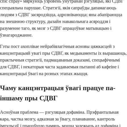
спіс спраў» мяркуюць узровень унутранай рэгуляцыі, які СДВГ
спецыяльна парушае. Стратэгіі, якія сапраўды дапамагаюць
людзям з СДВГ засяродзіцца, адрозніваюцца; яны абапіраюцца
на знешнюю структуру, дызайн навакольнага асяроддзя і
разуменне таго, як мозг з СДВГ апрацоўвае матывацыю і
ўзнагароджанне.
Гэты пост ахоплівае нейрабіялагічныя асновы цяжкасцей з
канцэнтрацыяй увагі пры СДВГ, як медыкаменты іх вырашаюць,
практычныя стратэгіі, падмацаваныя доказамі, спецыфічнымі
для СДВГ, і некаторыя часта задаваемыя пытанні аб кафеіне і
канцэнтрацыі ўвагі на розных этапах жыцця.
Чаму канцэнтрацыя ўвагі працуе па-
іншаму пры СДВГ
Асноўная праблема — рэгуляцыя дофаміна. Прэфрантальная
кара, частка мозгу, адказная за ўвагу, планаванне, кантроль
імпульсаў і працоўную памяць, моцна залежыць ад дофаміна і