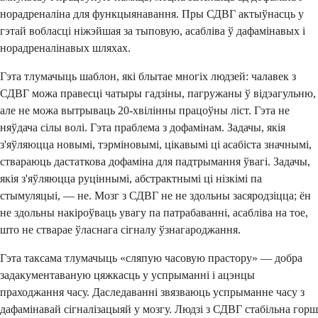
норадреналіна для функцыянавання. Пры СДВГ актыўнасць у
гэтай вобласці ніжэйшая за тыповую, асабліва ў дафамінавых і
норадреналінавых шляхах.
Гэта тлумачыць шаблон, які блытае многіх людзей: чалавек з
СДВГ можа правесці чатыры гадзіны, пагружаны ў відэагульню,
але не можа вытрываць 20-хвілінны працоўны ліст. Гэта не
няўдача сілы волі. Гэта праблема з дофамінам. Задачы, якія
з'яўляюцца новымі, тэрміновымі, цікавымі ці асабіста значнымі,
ствараюць дастаткова дофаміна для падтрымання ўвагі. Задачы,
якія з'яўляюцца руціннымі, абстрактнымі ці нізкімі па
стымуляцыі, — не. Мозг з СДВГ не не здольны засяродзіцца; ён
не здольны накіроўваць увагу па патрабаванні, асабліва на тое,
што не стварае ўласнага сігналу ўзнагароджання.
Гэта таксама тлумачыць «сляпую часовую прастору» — добра
задакументаваную цяжкасць у успрыманні і ацэнцы
праходжання часу. Даследаванні звязваюць успрыманне часу з
дафамінавай сігналізацыяй у мозгу. Людзі з СДВГ стабільна горш