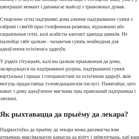
цяперашні момант і дапамагае выйсці з трывожных думак.
Стварэнне сеткі падтрымкі дома азначае падтрыманне сувязі з
сябрамі і сям'ёй праз тэлефонныя размовы, відэазванкі або
сацыяльныя сеткі, калі асабісты кантакт здаецца цяжкім. Не
ізалюйце сябе цалкам - чалавечая сувязь неабходная для
аднаўлення псіхічнага здароўя.
У рэдкіх сітуацыях, калі вы цалкам прыкаваныя да дома,
засяродзьцеся на падтрыманні руціны, падтрыманні сувязі
віртуальна і працы з спецыялістамі па псіхічным здароўі, якія
могуць прадаставіць тэлемедыцынскія паслугі. Памятайце, што
нават з дому аднаўленне магчыма пры правільнай падтрымцы і
лячэнні.
Як рыхтавацца да прыёму да лекара?
Падрыхтоўка да прыёму да лекара можа дапамагчы вам
атрымаць максімальную карысць ад візіту і забяспечыць, каб ваш