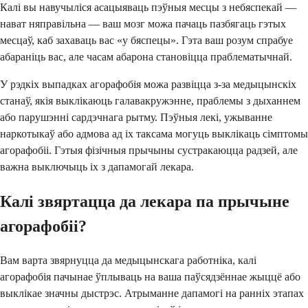
Калі вы навучыліся асацыяваць пэўныя месцы з небяспекай —
нават няправільна — ваш мозг можа пачаць пазбягаць гэтых
месцаў, каб захаваць вас «у бяспецы». Гэта ваш розум спрабуе
абараніць вас, але часам абарона становіцца праблематычнай.
У рэдкіх выпадках агорафобія можа развіцца з-за медыцынскіх
станаў, якія выклікаюць галавакружэнне, праблемы з дыханнем
або парушэнні сардэчнага рытму. Пэўныя лекі, ужыванне
наркотыкаў або адмова ад іх таксама могуць выклікаць сімптомы
агорафобіі. Гэтыя фізічныя прычыны сустракаюцца радзей, але
важна выключыць іх з дапамогай лекара.
Калі звяртацца да лекара па прычыне
агорафобіі?
Вам варта звярнуцца да медыцынскага работніка, калі
агорафобія пачынае ўплываць на ваша паўсядзённае жыццё або
выклікае значны дыстрэс. Атрыманне дапамогі на ранніх этапах