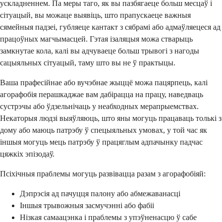
ускладненнем. Па меры таго, як вы пазбягаеце больш месцаў і
сітуацый, вы можаце выявіць, што прапускаеце важныя
сямейныя падзеі, губляеце кантакт з сябрамі або адмаўляецеся ад
працоўных магчымасцей. Гэтая ізаляцыя можа стварыць
замкнутае кола, калі вы адчуваеце больш трывогі з нагоды
сацыяльных сітуацый, таму што вы не ў практыцы.
Ваша прафесійнае або вучэбнае жыццё можа пацярпець, калі
агорафобія перашкаджае вам дабірацца на працу, наведваць
сустрэчы або ўдзельнічаць у неабходных мерапрыемствах.
Некаторыя людзі выяўляюць, што яны могуць працаваць толькі з
дому або маюць патрэбу ў спецыяльных умовах, у той час як
іншыя могуць мець патрэбу ў працяглым адпачынку падчас
цяжкіх эпізодаў.
Псіхічныя праблемы могуць развівацца разам з агорафобіяй:
Дэпрэсія ад пачуцця палону або абмежаванасці
Іншыя трывожныя засмучэнні або фабіі
Нізкая самаацэнка і праблемы з упэўненасцю ў сабе