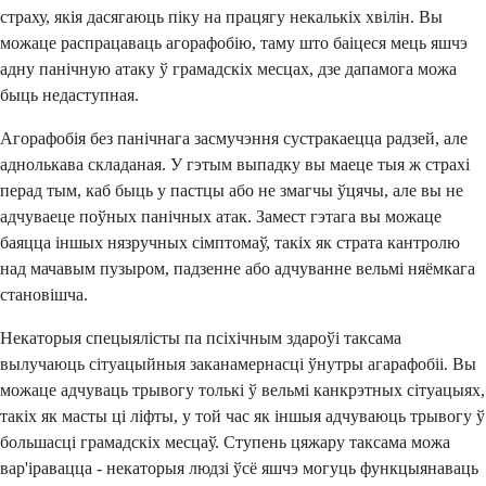
страху, якія дасягаюць піку на працягу некалькіх хвілін. Вы
можаце распрацаваць агорафобію, таму што баіцеся мець яшчэ
адну панічную атаку ў грамадскіх месцах, дзе дапамога можа
быць недаступная.
Агорафобія без панічнага засмучэння сустракаецца радзей, але
аднолькава складаная. У гэтым выпадку вы маеце тыя ж страхі
перад тым, каб быць у пастцы або не змагчы ўцячы, але вы не
адчуваеце поўных панічных атак. Замест гэтага вы можаце
баяцца іншых нязручных сімптомаў, такіх як страта кантролю
над мачавым пузыром, падзенне або адчуванне вельмі няёмкага
становішча.
Некаторыя спецыялісты па псіхічным здароўі таксама
вылучаюць сітуацыйныя заканамернасці ўнутры агарафобіі. Вы
можаце адчуваць трывогу толькі ў вельмі канкрэтных сітуацыях,
такіх як масты ці ліфты, у той час як іншыя адчуваюць трывогу ў
большасці грамадскіх месцаў. Ступень цяжару таксама можа
вар'іравацца - некаторыя людзі ўсё яшчэ могуць функцыянаваць