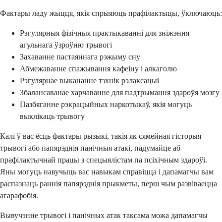
Фактары ладу жыцця, якія спрыяюць прафілактыцы, ўключаюць:
Рэгулярныя фізічныя практыкаванні для зніжэння
агульнага ўзроўню трывогі
Захаванне пастаяннага рэжыму сну
Абмежаванне спажывання кафеіну і алкаголю
Рэгулярнае выкананне тэхнік рэлаксацыі
Збалансаванае харчаванне для падтрымання здароўя мозгу
Пазбяганне рэкрацыйных наркотыкаў, якія могуць
выклікаць трывогу
Калі ў вас ёсць фактары рызыкі, такія як сямейная гісторыя
трывогі або папярэднія панічныя атакі, падумайце аб
прафілактычнай працы з спецыялістам па псіхічным здароўі.
Яны могуць навучыць вас навыкам справіцца і дапамагчы вам
распазнаць раннія папярэднія прыкметы, перш чым развіваецца
агарафобія.
Вывучэнне трывогі і панічных атак таксама можа дапамагчы