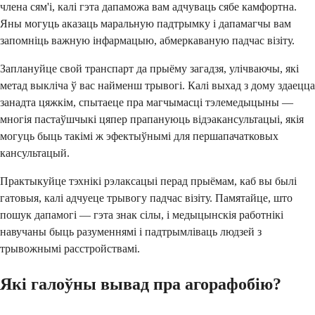
члена сям'і, калі гэта дапаможа вам адчуваць сябе камфортна.
Яны могуць аказаць маральную падтрымку і дапамагчы вам
запомніць важную інфармацыю, абмеркаваную падчас візіту.
Заплануйце свой транспарт да прыёму загадзя, улічваючы, які
метад выкліча ў вас найменш трывогі. Калі выхад з дому здаецца
занадта цяжкім, спытаеце пра магчымасці тэлемедыцыны —
многія пастаўшчыкі цяпер прапануюць відэакансультацыі, якія
могуць быць такімі ж эфектыўнымі для першапачатковых
кансультацый.
Практыкуйце тэхнікі рэлаксацыі перад прыёмам, каб вы былі
гатовыя, калі адчуеце трывогу падчас візіту. Памятайце, што
пошук дапамогі — гэта знак сілы, і медыцынскія работнікі
навучаны быць разуменнямі і падтрымліваць людзей з
трывожнымі расстройствамі.
Які галоўны вывад пра агорафобію?