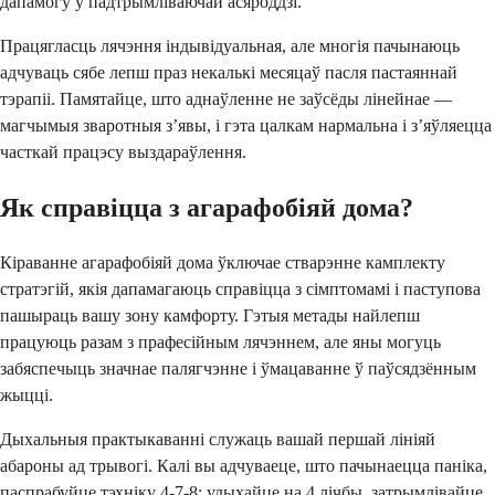
дапамогу ў падтрымліваючай асяроддзі.
Працягласць лячэння індывідуальная, але многія пачынаюць
адчуваць сябе лепш праз некалькі месяцаў пасля пастаяннай
тэрапіі. Памятайце, што аднаўленне не заўсёды лінейнае —
магчымыя зваротныя з’явы, і гэта цалкам нармальна і з’яўляецца
часткай працэсу выздараўлення.
Як справіцца з агарафобіяй дома?
Кіраванне агарафобіяй дома ўключае стварэнне камплекту
стратэгій, якія дапамагаюць справіцца з сімптомамі і паступова
пашыраць вашу зону камфорту. Гэтыя метады найлепш
працуюць разам з прафесійным лячэннем, але яны могуць
забяспечыць значнае палягчэнне і ўмацаванне ў паўсядзённым
жыцці.
Дыхальныя практыкаванні служаць вашай першай лініяй
абароны ад трывогі. Калі вы адчуваеце, што пачынаецца паніка,
паспрабуйце тэхніку 4-7-8: удыхайце на 4 лічбы, затрымлівайце