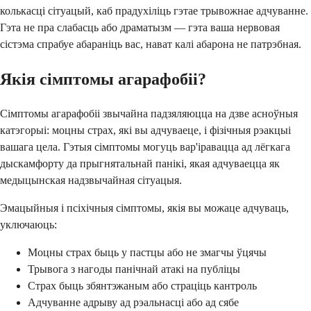
колькасці сітуацый, каб прадухіліць гэтае трывожнае адчуванне.
Гэта не пра слабасць або драматызм — гэта ваша нервовая
сістэма спрабуе абараніць вас, нават калі абарона не патрэбная.
Якія сімптомы агарафобіі?
Сімптомы агарафобіі звычайна падзяляюцца на дзве асноўныя
катэгорыі: моцны страх, які вы адчуваеце, і фізічныя рэакцыі
вашага цела. Гэтыя сімптомы могуць вар'іравацца ад лёгкага
дыскамфорту да прыгнятальнай панікі, якая адчуваецца як
медыцынская надзвычайная сітуацыя.
Эмацыйныя і псіхічныя сімптомы, якія вы можаце адчуваць,
уключаюць:
Моцны страх быць у пастцы або не змагчы ўцячы
Трывога з нагоды панічнай атакі на публіцы
Страх быць збянтэжаным або страціць кантроль
Адчуванне адрыву ад рэальнасці або ад сябе