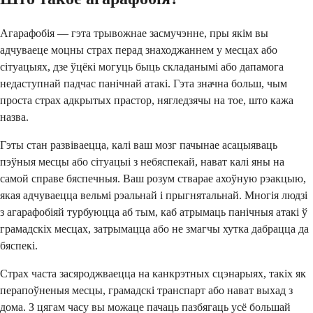
Агарафобія — гэта трывожнае засмучэнне, пры якім вы
адчуваеце моцны страх перад знаходжаннем у месцах або
сітуацыях, дзе ўцёкі могуць быць складанымі або дапамога
недаступнай падчас панічнай атакі. Гэта значна больш, чым
проста страх адкрытых прастор, нягледзячы на ​​тое, што кажа
назва.
Гэты стан развіваецца, калі ваш мозг пачынае асацыяваць
пэўныя месцы або сітуацыі з небяспекай, нават калі яны на
самой справе бяспечныя. Ваш розум стварае ахоўную рэакцыю,
якая адчуваецца вельмі рэальнай і прыгнятальнай. Многія людзі
з агарафобіяй турбуюцца аб тым, каб атрымаць панічныя атакі ў
грамадскіх месцах, затрымацца або не змагчы хутка дабрацца да
бяспекі.
Страх часта засяроджваецца на канкрэтных сцэнарыях, такіх як
перапоўненыя месцы, грамадскі транспарт або нават выхад з
дома. З цягам часу вы можаце пачаць пазбягаць усё большай