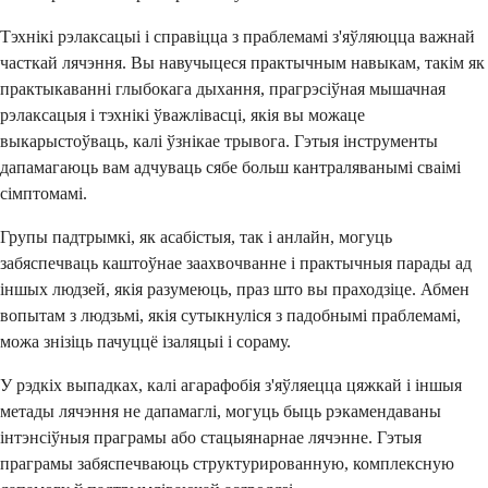
Тэхнікі рэлаксацыі і справіцца з праблемамі з'яўляюцца важнай
часткай лячэння. Вы навучыцеся практычным навыкам, такім як
практыкаванні глыбокага дыхання, прагрэсіўная мышачная
рэлаксацыя і тэхнікі ўважлівасці, якія вы можаце
выкарыстоўваць, калі ўзнікае трывога. Гэтыя інструменты
дапамагаюць вам адчуваць сябе больш кантраляванымі сваімі
сімптомамі.
Групы падтрымкі, як асабістыя, так і анлайн, могуць
забяспечваць каштоўнае заахвочванне і практычныя парады ад
іншых людзей, якія разумеюць, праз што вы праходзіце. Абмен
вопытам з людзьмі, якія сутыкнуліся з падобнымі праблемамі,
можа знізіць пачуццё ізаляцыі і сораму.
У рэдкіх выпадках, калі агарафобія з'яўляецца цяжкай і іншыя
метады лячэння не дапамаглі, могуць быць рэкамендаваны
інтэнсіўныя праграмы або стацыянарнае лячэнне. Гэтыя
праграмы забяспечваюць структурированную, комплексную