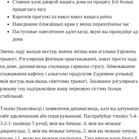
Стаянне каля дзвярэй вашага дома на працягу ўсё больш
працяглага часу
Кароткія прагулкі па вакол вакол вашага раёна
Наведванне бліжэйшых крам у менш перапоўнены час
Паступовае павелічэнне адлегласці, якую вы праходзіце ад
дома
Змены ладу жыцця могуць значна знізіць ваш агульны ўзровень
трывогі. Рэгулярныя фізічныя практыкаванні, нават проста хада
па доме, дапамагаюць спальваць гармоны стрэсу. Абмежаванне
спажывання кафеіну і алкаголю прадухіляе ўздзеянне рэчываў,
якія могуць выклікаць сімптомы трывогі. Захаванне рэгулярнага
рэжыму сну падтрымлівае вашу нервовую сістэму больш
стабільнай.
Тэхнікі ўважлівасці і зазямлення дапамагаюць, калі вы адчуваеце
сябе адключанымі або перагружанымі. Паспрабуйце тэхніку 5-4-
3-2-1: назавіце 5 рэчаў, якія вы бачыце, 4, якія вы можаце
дакрануцца, 3, якія вы можаце пачуць, 2, якія вы можаце пачуць
пахам, і 1, якую вы можаце паспытаць. Гэта вяртае вашу ўвагу ў