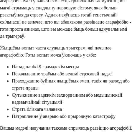
агарафобіі. Калі ў вашай сям'і ёсць трывожныя засмучэнні, вы
маглі атрымаць у спадчыну нервовую сістэму, якая больш
рэактыўная да стрэсу. Аднак наяўнасць гэтай генетычнай
схільнасці не азначае, што вы абавязкова развіваеце агарафобію -
гэта проста азначае, што вы можаце быць больш адчувальнымі
да трыгераў.
Жыццёвы вопыт часта служыць трыгерам, які пачынае
агарафобію. Гэты вопыт можа ўключаць у сябе:
Напад панікі ў грамадскім месцы
Перажыванне траўмы або вельмі стрэсавай падзеі
Праходжанне буйных жыццёвых змен, такіх як развод або
страта працы
Сутыкненне з цяжкім захворваннем або медыцынскай
надзвычайнай сітуацыяй
Страта блізкага чалавека
Патрапленне ў аварыю або прыродную катастрофу
Вашыя мадэлі навучання таксама спрыяюць развіццю агорафобіі.