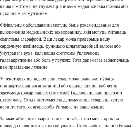
вашы сімптомы не тлумачацца іншым медыцынскім станам або
псіхічным засмучэннем.
Фізікальныя абследаванні могуць быць рэкамендаваны для
выключэння медыцынскіх захворванняў, якія могуць імітаваць
сімптомы агарафобіі. Ваш лекар можа праверыць вашу
сардэчную дзейнасць, функцыю шчытападобнай залозы або
ўнутранага вуха, калі вашы сімптомы ўключаюць
галавакружэнне або боль у грудзях. Гэта дапамагае забяспечыць
вам правільнае лячэнне.
У некаторых выпадках ваш лекар можа выкарыстоўваць
стандартызаваныя апытаннікі або шкалы ацэнкі, каб лепш
зразумець цяжар вашых сімптомаў і адсочваць ваш прагрэс з
цягам часу. Гэтыя інструменты дапамагаюць стварыць ясную
карціну таго, як агарафобія ўплывае на ваша жыццё.
Запамятайце, што зварот за дыягнозай - гэта смелы крок на
шляху да паляпшэння самаадчування. Спецыялісты па псіхічным