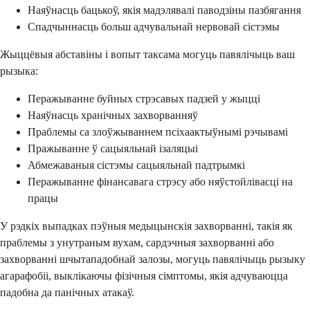
Наяўнасць бацькоў, якія мадэлявалі паводзіны пазбягання
Спадчыннасць больш адчувальнай нервовай сістэмы
Жыццёвыя абставіны і вопыт таксама могуць павялічыць ваш
рызыка:
Перажыванне буйных стрэсавых падзей у жыцці
Наяўнасць хранічных захворванняў
Праблемы са злоўжываннем псіхаактыўнымі рэчывамі
Пражыванне ў сацыяльнай ізаляцыі
Абмежаваныя сістэмы сацыяльнай падтрымкі
Перажыванне фінансавага стрэсу або няўстойлівасці на
працы
У рэдкіх выпадках пэўныя медыцынскія захворванні, такія як
праблемы з унутраным вухам, сардэчныя захворванні або
захворванні шчытападобнай залозы, могуць павялічыць рызыку
агарафобіі, выклікаючы фізічныя сімптомы, якія адчуваюцца
падобна да панічных атакаў.