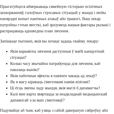
Прыгатуйцеся абмеркаваць сямейную гісторыю псіхічных
захворванняў, галоўных стрэсавых сітуацый у жыцці і любы
папярэдні вопыт панічных атакаў або трывогі. Ваш лекар
патрэбны гэтыя звесткі, каб зразумець вашыя фактары рызыкі і
распрацаваць адпаведны план лячэння.
Запішыце пытанні, якія вы хочаце задаць свайму лекару:
Якія варыянты лячэння даступныя ў маёй канкрэтнай
сітуацыі?
Колькі часу звычайна патрабуецца для лячэння, каб
паказаць вынікі?
Якія пабочныя эфекты я павінен чакаць ад лекаў?
Як я магу кіраваць сімптомамі паміж візітамі?
Ці ёсць змены ладу жыцця, якія маглі б дапамагчы?
Калі мне варта звяртацца за неадкладнай медыцынскай
дапамогай з-за маіх сімптомаў?
Падумайце аб тым, каб узяць з сабой давераную сяброўку або