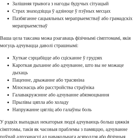
Залішняя трывога з нагоды будучых сітуацый
Страх знаходзіцца ў адзіноце ў пэўных месцах
Пазбяганне сацыяльных мерапрыемстваў або грамадскіх
мерапрыемстваў
Ваша цела таксама можа рэагаваць фізічнымі сімптомамі, якія
могуць адчувацца даволі страшнымі:
Хуткае сэрцабіцце або сцісканне ў грудзях
Кароткая дыханне або адчуванне, што вы не можаце
дыхаць
Паценне, дрыжанне або трасяніна
Млоснасць або расстройства страўніка
Галавакружэнне або адчуванне абязмоцвання
Прылівы цяпла або холаду
Напружанне цягліц або галаўны боль
У рэдкіх выпадках некаторыя людзі адчуваюць больш цяжкія
сімптомы, такія як часовыя праблемы з памяццю, адчуванне
поўнай адрэзанасці ад навакольнага асяроддзя або фізічныя