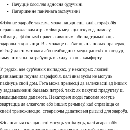
Пачуццё бяссілля адносна будучыні
Пагаршэнне панічнага засмучэнні
Фізічнае здароўе таксама можа пацярпець, калі агорафобія
перашкаджае вам атрымліваць медыцынскую дапамогу,
займацца фізічнымі практыкаваннямі або падтрымліваць
здаровы лад жыцця. Вы можаце пазбягаць плановых праверак,
візітаў да стаматолага або неабходных медыцынскіх працэдур,
таму што яны патрабуюць выхаду з зоны камфорту.
У рэдкіх, але сур'ёзных выпадках, у некаторых людзей
развіваецца поўная агарафобія, калі яны зусім не могуць
пакінуць свой дом. Гэта можа прывесці да залежнасці ад іншых
у задавальненні базавых патрэб, такіх як пакупкі прадуктаў ці
медыцынская дапамога. Некаторыя людзі таксама могуць
звяртацца да алкаголю або іншых рэчываў, каб справіцца са
сваёй трывожнасцю, ствараючы дадатковыя рызыкі для здароўя.
Фінансавыя складанасці могуць узнікнуць, калі агарафобія
ўплывае на вашу здольнасць працаваць, патрабуе шырокага