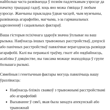
найбольш часта развіваецца ў познім падлеткавым узросце да
пачатку трыццаці гадоў, хоць яно можа з'явіцца ў любым
узросце. Жанчыны прыкладна ўдвая часцей, чым мужчыны,
развіваюць агарафобію, магчыма, з-за гарманальных
адрозненняў і сацыяльных фактараў.
Ваша гісторыя псіхічнага здароўя значна ўплывае на ваш
рызыка. Наяўнасць іншых трывожных расстройстваў, дэпрэсіі
або панічных расстройстваў павялічвае верагоднасць развіцця
агарафобіі. Калі вы перажылі траўму, гвалт або нядбайнасць,
асабліва ў дзяцінстве, вы таксама можаце знаходзіцца ў групе
большага рызыкі.
Сямейныя і генетычныя фактары могуць павялічыць вашу
ўразлівасць:
Наяўнасць блізкіх сваякоў з трывожнымі расстройствамі
або агарафобіяй
Выхаванне ў сям'і, якая была занадта апекунскай або
трывожнай