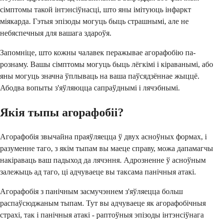
сімптомы такой інтэнсіўнасці, што яны імітуюць інфаркт
міякарда. Гэтыя эпізоды могуць быць страшнымі, але не
небяспечныя для вашага здароўя.
Запомніце, што кожны чалавек перажывае агорафобію па-
рознаму. Вашы сімптомы могуць быць лёгкімі і кіраванымі, або
яны могуць значна ўплываць на ваша паўсядзённае жыццё.
Абодва вопыты з'яўляюцца сапраўднымі і лячэбнымі.
Якія тыпы агорафобіі?
Агорафобія звычайна праяўляецца ў двух асноўных формах, і
разуменне таго, з якім тыпам вы маеце справу, можа дапамагчы
накіраваць ваш падыход да лячэння. Адрозненне ў асноўным
залежыць ад таго, ці адчуваеце вы таксама панічныя атакі.
Агорафобія з панічным засмучэннем з'яўляецца больш
распаўсюджаным тыпам. Тут вы адчуваеце як агорафобічныя
страхі, так і панічныя атакі - раптоўныя эпізоды інтэнсіўнага