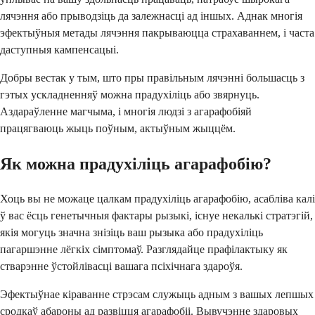
лячэння або прыводзіць да залежнасці ад іншых. Аднак многія
эфектыўныя метады лячэння пакрываюцца страхаваннем, і часта
даступныя кампенсацыі.
Добры вестак у тым, што пры правільным лячэнні большасць з
гэтых ускладненняў можна прадухіліць або звярнуць.
Аздараўленне магчыма, і многія людзі з агарафобіяй
працягваюць жыць поўным, актыўным жыццём.
Як можна прадухіліць агарафобію?
Хоць вы не можаце цалкам прадухіліць агарафобію, асабліва калі
ў вас ёсць генетычныя фактары рызыкі, існуе некалькі стратэгій,
якія могуць значна знізіць ваш рызыка або прадухіліць
пагаршэнне лёгкіх сімптомаў. Разглядайце прафілактыку як
стварэнне ўстойлівасці вашага псіхічнага здароўя.
Эфектыўнае кіраванне стрэсам служыць адным з вашых лепшых
сродкаў абароны ад развіцця агарафобіі. Вывучэнне здаровых