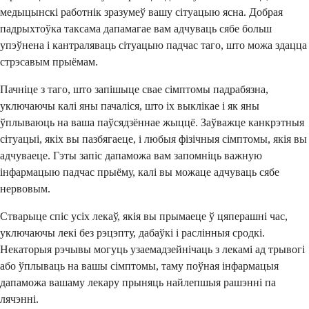
медыцынскі работнік зразумеў вашу сітуацыю ясна. Добрая
падрыхтоўка таксама дапамагае вам адчуваць сябе больш
упэўнена і кантраляваць сітуацыю падчас таго, што можа здацца
стрэсавым прыёмам.
Пачніце з таго, што запішыце свае сімптомы падрабязна,
уключаючы калі яны пачаліся, што іх выклікае і як яны
ўплываюць на ваша паўсядзённае жыццё. Заўважце канкрэтныя
сітуацыі, якіх вы пазбягаеце, і любыя фізічныя сімптомы, якія вы
адчуваеце. Гэты запіс дапаможа вам запомніць важную
інфармацыю падчас прыёму, калі вы можаце адчуваць сябе
нервовым.
Стварыце спіс усіх лекаў, якія вы прымаеце ў цяперашні час,
уключаючы лекі без рэцэпту, дабаўкі і раслінныя сродкі.
Некаторыя рэчывы могуць узаемадзейнічаць з лекамі ад трывогі
або ўплываць на вашы сімптомы, таму поўная інфармацыя
дапаможа вашаму лекару прыняць найлепшыя рашэнні па
лячэнні.