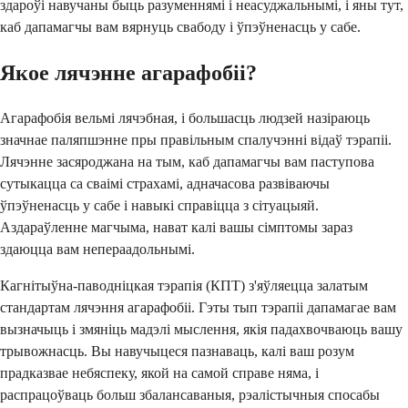
здароўі навучаны быць разуменнямі і неасуджальнымі, і яны тут,
каб дапамагчы вам вярнуць свабоду і ўпэўненасць у сабе.
Якое лячэнне агарафобіі?
Агарафобія вельмі лячэбная, і большасць людзей назіраюць
значнае паляпшэнне пры правільным спалучэнні відаў тэрапіі.
Лячэнне засяроджана на тым, каб дапамагчы вам паступова
сутыкацца са сваімі страхамі, адначасова развіваючы
ўпэўненасць у сабе і навыкі справіцца з сітуацыяй.
Аздараўленне магчыма, нават калі вашы сімптомы зараз
здаюцца вам непераадольнымі.
Кагнітыўна-паводніцкая тэрапія (КПТ) з'яўляецца залатым
стандартам лячэння агарафобіі. Гэты тып тэрапіі дапамагае вам
вызначыць і змяніць мадэлі мыслення, якія падахвочваюць вашу
трывожнасць. Вы навучыцеся пазнаваць, калі ваш розум
прадказвае небяспеку, якой на самой справе няма, і
распрацоўваць больш збалансаваныя, рэалістычныя спосабы