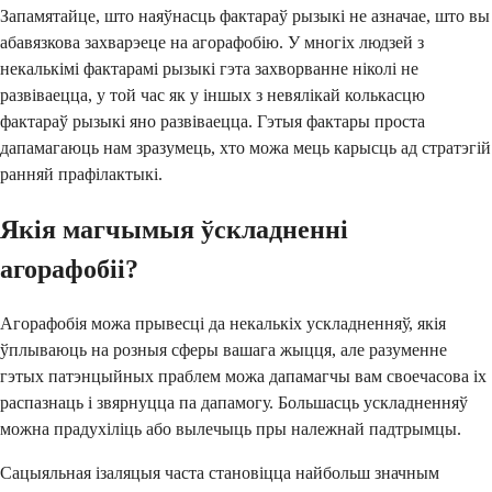
Запамятайце, што наяўнасць фактараў рызыкі не азначае, што вы
абавязкова захварэеце на агорафобію. У многіх людзей з
некалькімі фактарамі рызыкі гэта захворванне ніколі не
развіваецца, у той час як у іншых з невялікай колькасцю
фактараў рызыкі яно развіваецца. Гэтыя фактары проста
дапамагаюць нам зразумець, хто можа мець карысць ад стратэгій
ранняй прафілактыкі.
Якія магчымыя ўскладненні
агорафобіі?
Агорафобія можа прывесці да некалькіх ускладненняў, якія
ўплываюць на розныя сферы вашага жыцця, але разуменне
гэтых патэнцыйных праблем можа дапамагчы вам своечасова іх
распазнаць і звярнуцца па дапамогу. Большасць ускладненняў
можна прадухіліць або вылечыць пры належнай падтрымцы.
Сацыяльная ізаляцыя часта становіцца найбольш значным