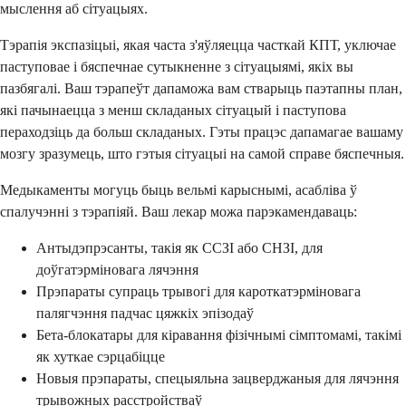
мыслення аб сітуацыях.
Тэрапія экспазіцыі, якая часта з'яўляецца часткай КПТ, уключае
паступовае і бяспечнае сутыкненне з сітуацыямі, якіх вы
пазбягалі. Ваш тэрапеўт дапаможа вам стварыць паэтапны план,
які пачынаецца з менш складаных сітуацый і паступова
пераходзіць да больш складаных. Гэты працэс дапамагае вашаму
мозгу зразумець, што гэтыя сітуацыі на самой справе бяспечныя.
Медыкаменты могуць быць вельмі карыснымі, асабліва ў
спалучэнні з тэрапіяй. Ваш лекар можа парэкамендаваць:
Антыдэпрэсанты, такія як ССЗІ або СНЗІ, для
доўгатэрміновага лячэння
Прэпараты супраць трывогі для кароткатэрміновага
палягчэння падчас цяжкіх эпізодаў
Бета-блокатары для кіравання фізічнымі сімптомамі, такімі
як хуткае сэрцабіцце
Новыя прэпараты, спецыяльна зацверджаныя для лячэння
трывожных расстройстваў