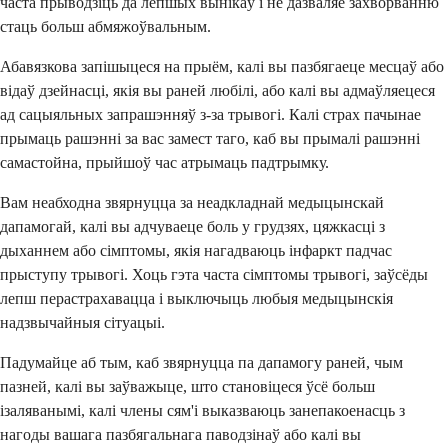
часта прыводзіць да лепшых вынікаў і не дазваляе захворванню
стаць больш абмяжоўвальным.
Абавязкова запішыцеся на прыём, калі вы пазбягаеце месцаў або
відаў дзейнасці, якія вы раней любілі, або калі вы адмаўляецеся
ад сацыяльных запрашэнняў з-за трывогі. Калі страх пачынае
прымаць рашэнні за вас замест таго, каб вы прымалі рашэнні
самастойна, прыйшоў час атрымаць падтрымку.
Вам неабходна звярнуцца за неадкладнай медыцынскай
дапамогай, калі вы адчуваеце боль у грудзях, цяжкасці з
дыханнем або сімптомы, якія нагадваюць інфаркт падчас
прыступу трывогі. Хоць гэта часта сімптомы трывогі, заўсёды
лепш перастрахавацца і выключыць любыя медыцынскія
надзвычайныя сітуацыі.
Падумайце аб тым, каб звярнуцца па дапамогу раней, чым
пазней, калі вы заўважыце, што становіцеся ўсё больш
ізаляванымі, калі члены сям'і выказваюць занепакоенасць з
нагоды вашага пазбягальнага паводзінаў або калі вы