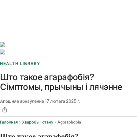
Benchmarks
Stories
FAQ
Sign up / Log in
HEALTH LIBRARY
Што такое агарафобія?
Сімптомы, прычыны і лячэнне
Апошняе абнаўленне
17 лютага 2025 г.
Галоўная
Хваробы і стану
Agoraphobia
Што такое агарафобія?