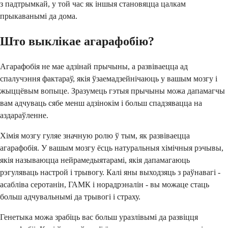
з падтрымкай, у той час як іншыя становяцца цалкам
прыкаванымі да дома.
Што выклікае агарафобію?
Агарафобія не мае адзінай прычыны, а развіваецца ад
спалучэння фактараў, якія ўзаемадзейнічаюць у вашым мозгу і
жыццёвым вопыце. Зразумець гэтыя прычыны можа дапамагчы
вам адчуваць сябе менш адзінокім і больш спадзявацца на
аздараўленне.
Хімія мозгу гуляе значную ролю ў тым, як развіваецца
агарафобія. У вашым мозгу ёсць натуральныя хімічныя рэчывы,
якія называюцца нейрамедыятарамі, якія дапамагаюць
рэгуляваць настрой і трывогу. Калі яны выходзяць з раўнавагі -
асабліва серотанін, ГАМК і норадрэналін - вы можаце стаць
больш адчувальнымі да трывогі і страху.
Генетыка можа зрабіць вас больш уразлівымі да развіцця