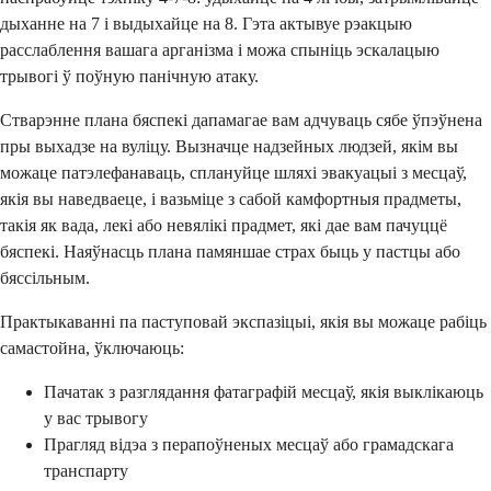
дыханне на 7 і выдыхайце на 8. Гэта актывуе рэакцыю
расслаблення вашага арганізма і можа спыніць эскалацыю
трывогі ў поўную панічную атаку.
Стварэнне плана бяспекі дапамагае вам адчуваць сябе ўпэўнена
пры выхадзе на вуліцу. Вызначце надзейных людзей, якім вы
можаце патэлефанаваць, сплануйце шляхі эвакуацыі з месцаў,
якія вы наведваеце, і вазьміце з сабой камфортныя прадметы,
такія як вада, лекі або невялікі прадмет, які дае вам пачуццё
бяспекі. Наяўнасць плана памяншае страх быць у пастцы або
бяссільным.
Практыкаванні па паступовай экспазіцыі, якія вы можаце рабіць
самастойна, ўключаюць:
Пачатак з разглядання фатаграфій месцаў, якія выклікаюць
у вас трывогу
Прагляд відэа з перапоўненых месцаў або грамадскага
транспарту