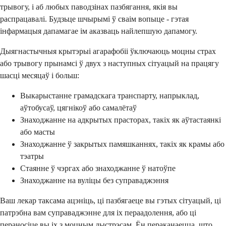
трывогу, і аб любых паводзінах пазбягання, якія вы
распрацавалі. Будзьце шчырымі ў сваім вопыце - гэтая
інфармацыя дапамагае ім аказваць найлепшую дапамогу.
Дыягнастычныя крытэрыі агарафобіі ўключаюць моцны страх
або трывогу прынамсі ў двух з наступных сітуацый на працягу
шасці месяцаў і больш:
Выкарыстанне грамадскага транспарту, напрыклад,
аўтобусаў, цягнікоў або самалётаў
Знаходжанне на адкрытых прасторах, такіх як аўтастаянкі
або масты
Знаходжанне ў закрытых памяшканнях, такіх як крамы або
тэатры
Стаянне ў чэргах або знаходжанне ў натоўпе
Знаходжанне на вуліцы без суправаджэння
Ваш лекар таксама ацэніць, ці пазбягаеце вы гэтых сітуацый, ці
патрэбна вам суправаджэнне для іх пераадолення, або ці
пераносіце вы іх з моцным дыстрэсам. Ён пераканаецца, што