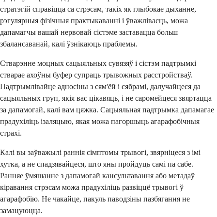
стратэгій справіцца са стрэсам, такіх як глыбокае дыханне,
рэгулярныя фізічныя практыкаванні і ўважлівасць, можа
дапамагчы вашай нервовай сістэме заставацца больш
збалансаванай, калі ўзнікаюць праблемы.
Стварэнне моцных сацыяльных сувязяў і сістэм падтрымкі
стварае ахоўны буфер супраць трывожных расстройстваў.
Падтрымлівайце адносіны з сям'ёй і сябрамі, далучайцеся да
сацыяльных груп, якія вас цікавяць, і не саромейцеся звяртацца
за дапамогай, калі вам цяжка. Сацыяльная падтрымка дапамагае
прадухіліць ізаляцыю, якая можа пагоршыць агарафобічныя
страхі.
Калі вы заўважылі раннія сімптомы трывогі, звярніцеся з імі
хутка, а не спадзявайцеся, што яны пройдуць самі па сабе.
Ранняе ўмяшанне з дапамогай кансультавання або метадаў
кіравання стрэсам можа прадухіліць развіццё трывогі ў
агарафобію. Не чакайце, пакуль паводзіны пазбягання не
замацуюцца.