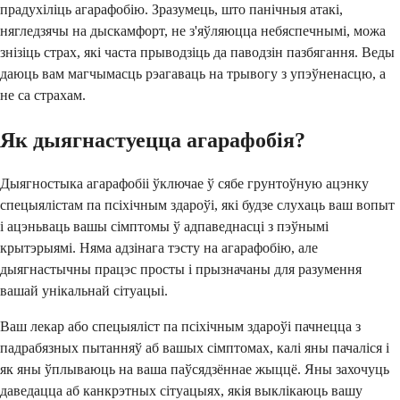
прадухіліць агарафобію. Зразумець, што панічныя атакі,
нягледзячы на ​​дыскамфорт, не з'яўляюцца небяспечнымі, можа
знізіць страх, які часта прыводзіць да паводзін пазбягання. Веды
даюць вам магчымасць рэагаваць на трывогу з упэўненасцю, а
не са страхам.
Як дыягнастуецца агарафобія?
Дыягностыка агарафобіі ўключае ў сябе грунтоўную ацэнку
спецыялістам па псіхічным здароўі, які будзе слухаць ваш вопыт
і ацэньваць вашы сімптомы ў адпаведнасці з пэўнымі
крытэрыямі. Няма адзінага тэсту на агарафобію, але
дыягнастычны працэс просты і прызначаны для разумення
вашай унікальнай сітуацыі.
Ваш лекар або спецыяліст па псіхічным здароўі пачнецца з
падрабязных пытанняў аб вашых сімптомах, калі яны пачаліся і
як яны ўплываюць на ваша паўсядзённае жыццё. Яны захочуць
даведацца аб канкрэтных сітуацыях, якія выклікаюць вашу