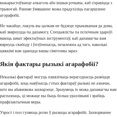
выкарыстоўваеце алкаголь або іншыя рэчывы, каб справіцца з
трывогай. Ранняе ўмяшанне можа прадухіліць пагаршэнне
агорафобіі.
Не чакайце, пакуль вы цалкам не будзеце прыкаваныя да дома,
каб звярнуцца па дапамогу. Спецыялісты па псіхічным здароўі
маюць шмат эфектыўных інструментаў, каб дапамагчы вам
вярнуць свабоду і ўпэўненасць, незалежна ад таго, наколькі
цяжкімі вам здаюцца вашы сімптомы зараз.
Якія фактары рызыкі агарафобіі?
Некалькі фактараў могуць павялічыць верагоднасць развіцця
агарафобіі, хоць наяўнасць гэтых фактараў рызыкі не азначае,
што вы абавязкова захварэеце. Зразумець іх можа дапамагчы вам
распазнаць, ці можаце вы быць больш уразлівымі і зрабіць
прафілактычныя меры.
Узрост і пол гуляюць ролю ў рызыцы агарафобіі. Захворванне