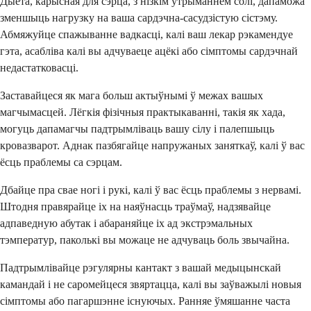
Дыета, карысная для сэрца, з нізкім утрыманнем солі, дапаможа
зменшыць нагрузку на ваша сардэчна-сасудзістую сістэму.
Абмяжуйце спажыванне вадкасці, калі ваш лекар рэкамендуе
гэта, асабліва калі вы адчуваеце ацёкі або сімптомы сардэчнай
недастатковасці.
Заставайцеся як мага больш актыўнымі ў межах вашых
магчымасцей. Лёгкія фізічныя практыкаванні, такія як хада,
могуць дапамагчы падтрымліваць вашу сілу і палепшыць
кровазварот. Аднак пазбягайце напружаных заняткаў, калі ў вас
ёсць праблемы са сэрцам.
Дбайце пра свае ногі і рукі, калі ў вас ёсць праблемы з нервамі.
Штодня правярайце іх на наяўнасць траўмаў, надзявайце
адпаведную абутак і абараняйце іх ад экстрэмальных
тэмператур, паколькі вы можаце не адчуваць боль звычайна.
Падтрымлівайце рэгулярны кантакт з вашай медыцынскай
камандай і не саромейцеся звяртацца, калі вы заўважылі новыя
сімптомы або пагаршэнне існуючых. Ранняе ўмяшанне часта