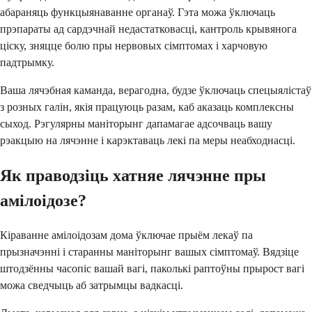
абараняць функцыянаванне органаў. Гэта можа ўключаць
прэпараты ад сардэчнай недастатковасці, кантроль крывянога
ціску, зняцце болю пры нервовых сімптомах і харчовую
падтрымку.
Ваша лячэбная каманда, верагодна, будзе ўключаць спецыялістаў
з розных галін, якія працуюць разам, каб аказаць комплексны
сыход. Рэгулярны маніторынг дапамагае адсочваць вашу
рэакцыю на лячэнне і карэктаваць лекі па меры неабходнасці.
Як праводзіць хатняе лячэнне пры
амілоідозе?
Кіраванне амілоідозам дома ўключае прыём лекаў па
прызначэнні і старанны маніторынг вашых сімптомаў. Вядзіце
штодзённы часопіс вашай вагі, паколькі раптоўны прырост вагі
можа сведчыць аб затрымцы вадкасці.