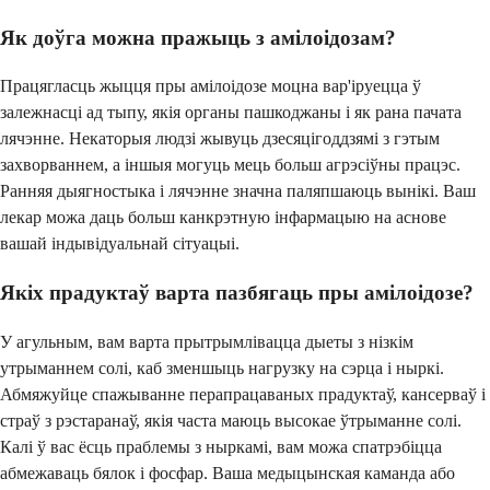
Як доўга можна пражыць з амілоідозам?
Працягласць жыцця пры амілоідозе моцна вар'іруецца ў
залежнасці ад тыпу, якія органы пашкоджаны і як рана пачата
лячэнне. Некаторыя людзі жывуць дзесяцігоддзямі з гэтым
захворваннем, а іншыя могуць мець больш агрэсіўны працэс.
Ранняя дыягностыка і лячэнне значна паляпшаюць вынікі. Ваш
лекар можа даць больш канкрэтную інфармацыю на аснове
вашай індывідуальнай сітуацыі.
Якіх прадуктаў варта пазбягаць пры амілоідозе?
У агульным, вам варта прытрымлівацца дыеты з нізкім
утрыманнем солі, каб зменшыць нагрузку на сэрца і ныркі.
Абмяжуйце спажыванне перапрацаваных прадуктаў, кансерваў і
страў з рэстаранаў, якія часта маюць высокае ўтрыманне солі.
Калі ў вас ёсць праблемы з ныркамі, вам можа спатрэбіцца
абмежаваць бялок і фосфар. Ваша медыцынская каманда або