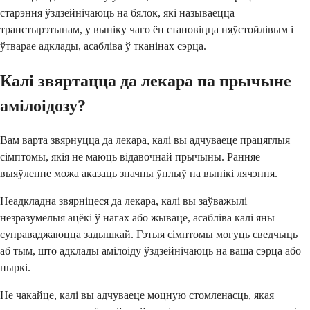
старэння ўздзейнічаюць на бялок, які называецца
транстырэтынам, у выніку чаго ён становіцца няўстойлівым і
ўтварае адклады, асабліва ў тканінах сэрца.
Калі звяртацца да лекара па прычыне
амілоідозу?
Вам варта звярнуцца да лекара, калі вы адчуваеце працяглыя
сімптомы, якія не маюць відавочнай прычыны. Ранняе
выяўленне можа аказаць значны ўплыў на вынікі лячэння.
Неадкладна звярніцеся да лекара, калі вы заўважылі
незразумелыя ацёкі ў нагах або жываце, асабліва калі яны
суправаджаюцца задышкай. Гэтыя сімптомы могуць сведчыць
аб тым, што адклады амілоіду ўздзейнічаюць на ваша сэрца або
ныркі.
Не чакайце, калі вы адчуваеце моцную стомленасць, якая