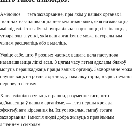
Амілоідоз — гэта захворванне, пры якім у вашых органах і
тканінах назапашваюцца незвычайныя бялкі, якія называюцца
амілоідамі. Гэтыя бялкі няправільна згортваюцца і зліпаюцца,
утвараючы згусткі, якія ваш арганізм не можа натуральным
чынам расшчапіць або выдаліць.
Уявіце сабе, што ў розных частках вашага цела паступова
назапашваецца ліпкі асад. З цягам часу гэтыя адклады бялкоў
могуць перашкаджаць працы вашых органаў. Захворванне можа
паўплываць на розныя органы, у тым ліку сэрца, ныркі, печань і
нервовую сістэму.
Хаця амілоідоз гучыць страшна, разуменне таго, што
адбываецца ў вашым арганізме, — гэта першы крок да
эфектыўнага кіравання ім. Існуе некалькі тыпаў гэтага
захворвання, і многія людзі добра жывуць з правільным
лячэннем і сыходам.