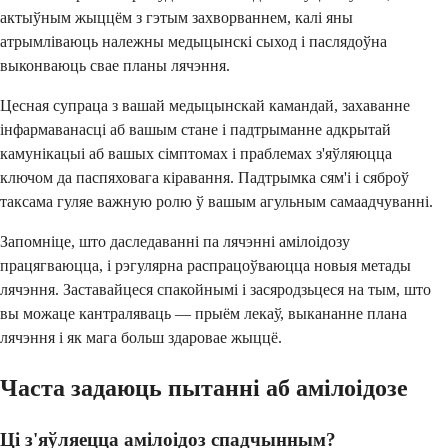
актыўным жыццём з гэтым захворваннем, калі яны
атрымліваюць належны медыцынскі сыход і паслядоўна
выконваюць свае планы лячэння.
Цесная супраца з вашай медыцынскай камандай, захаванне
інфармаванасці аб вашым стане і падтрыманне адкрытай
камунікацыі аб вашых сімптомах і праблемах з'яўляюцца
ключом да паспяховага кіравання. Падтрымка сям'і і сяброў
таксама гуляе важную ролю ў вашым агульным самаадчуванні.
Запомніце, што даследаванні па лячэнні амілоідозу
працягваюцца, і рэгулярна распрацоўваюцца новыя метады
лячэння. Заставайцеся спакойнымі і засяродзьцеся на тым, што
вы можаце кантраляваць — прыём лекаў, выкананне плана
лячэння і як мага больш здаровае жыццё.
Часта задаюць пытанні аб амілоідозе
Ці з'яўляецца амілоідоз спадчынным?