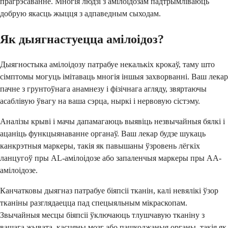
прагрэсаванне. Многія людзі з амілоідозам падтрымліваюць
добрую якасць жыцця з адпаведным сыходам.
Як дыягнастуецца амілоідоз?
Дыягностыка амілоідозу патрабуе некалькіх крокаў, таму што
сімптомы могуць імітаваць многія іншыя захворванні. Ваш лекар
пачне з грунтоўнага анамнезу і фізічнага агляду, звяртаючы
асаблівую ўвагу на ваша сэрца, ныркі і нервовую сістэму.
Аналізы крыві і мачы дапамагаюць выявіць незвычайныя бялкі і
ацаніць функцыянаванне органаў. Ваш лекар будзе шукаць
канкрэтныя маркеры, такія як павышаны ўзровень лёгкіх
ланцугоў пры AL-амілоідозе або запаленчыя маркеры пры AA-
амілоідозе.
Канчатковы дыягназ патрабуе біяпсіі тканін, калі невялікі ўзор
тканіны разглядаецца пад спецыяльным мікраскопам.
Звычайныя месцы біяпсіі ўключаюць тлушчавую тканіну з
вашага жывата, касцяны мозг або пашкоджаныя органы, такія як