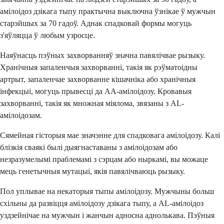
амілоідоз дзікага тыпу практычна выключна ўзнікае ў мужчын
старэйшых за 70 гадоў. Аднак спадковай формы могуць
з'яўляцца ў любым узросце.
Наяўнасць пэўных захворванняў значна павялічвае рызыку.
Хранічныя запаленчыя захворванні, такія як рэўматоідны
артрыт, запаленчае захворванне кішачніка або хранічныя
інфекцыі, могуць прывесці да AA-амілоідозу. Кровавыя
захворванні, такія як множная міялома, звязаны з AL-
амілоідозам.
Сямейная гісторыя мае значэнне для спадковага амілоідозу. Калі
блізкія сваякі былі дыягнаставаны з амілоідозам або
незразумелымі праблемамі з сэрцам або ныркамі, вы можаце
мець генетычныя мутацыі, якія павялічваюць рызыку.
Пол уплывае на некаторыя тыпы амілоідозу. Мужчыны больш
схільны да развіцця амілоідозу дзікага тыпу, а AL-амілоідоз
уздзейнічае на мужчын і жанчын адносна аднолькава. Пэўныя