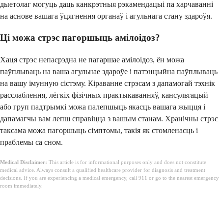
дыетолаг могуць даць канкрэтныя рэкамендацыі па харчаванні
на аснове вашага ўцягнення органаў і агульнага стану здароўя.
Ці можа стрэс пагоршыць амілоідоз?
Хаця стрэс непасрэдна не пагаршае амілоідоз, ён можа
паўплываць на ваша агульнае здароўе і патэнцыйна паўплываць
на вашу імунную сістэму. Кіраванне стрэсам з дапамогай тэхнік
расслаблення, лёгкіх фізічных практыкаванняў, кансультацый
або груп падтрымкі можа палепшыць якасць вашага жыцця і
дапамагчы вам лепш справіцца з вашым станам. Хранічны стрэс
таксама можа пагоршыць сімптомы, такія як стомленасць і
праблемы са сном.
Medical Disclaimer:
This article is for informational purposes only and does not constitute
medical advice. Always consult a qualified healthcare provider for diagnosis and treatment
decisions. If you are experiencing a medical emergency, call 911 or go to the nearest emergency
room immediately.