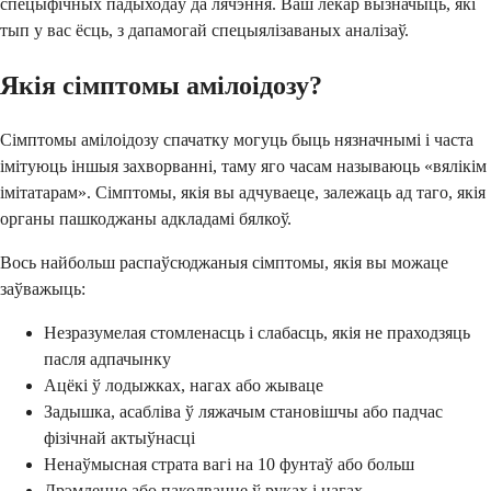
спецыфічных падыходаў да лячэння. Ваш лекар вызначыць, які
тып у вас ёсць, з дапамогай спецыялізаваных аналізаў.
Якія сімптомы амілоідозу?
Сімптомы амілоідозу спачатку могуць быць нязначнымі і часта
імітуюць іншыя захворванні, таму яго часам называюць «вялікім
імітатарам». Сімптомы, якія вы адчуваеце, залежаць ад таго, якія
органы пашкоджаны адкладамі бялкоў.
Вось найбольш распаўсюджаныя сімптомы, якія вы можаце
заўважыць:
Незразумелая стомленасць і слабасць, якія не праходзяць
пасля адпачынку
Ацёкі ў лодыжках, нагах або жываце
Задышка, асабліва ў ляжачым становішчы або падчас
фізічнай актыўнасці
Ненаўмысная страта вагі на 10 фунтаў або больш
Дрэмленне або паколванне ў руках і нагах