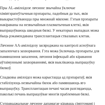
Пры AL-амілоідозе лячэнне звычайна ўключае
хіміятэрапеўтычныя прэпараты, падобныя да тых, якія
выкарыстоўваюцца пры множнай міяломе. Гэтыя прэпараты
накіраваны на незвычайныя плазматычныя клеткі, якія
выпрацоўваюць шкодныя бялкі. У некаторых выпадках можа
быць рэкамендавана трансплантацыя ствалавых клетак.
Лячэнне AA-амілоідозу засяроджана на кантролі асноўнага
запаленчага захворвання. Гэта можа ўключаць прэпараты для
памяншэння запалення, лячэння інфекцый або кіравання
аўтаімуннымі захворваннямі, якія выклікаюць выпрацоўку
бялкоў.
Спадковы амілоідоз можа карыстацца ад прэпаратаў, якія
стабілізуюць незвычайны бялок або памяншаюць яго
выпрацоўку. Трансплантацыя печані часам разглядаецца,
паколькі печань выпрацоўвае многія праблемныя бялкі.
Суправаджальнае лячэнне дапамагае кіраваць сімптомамі і