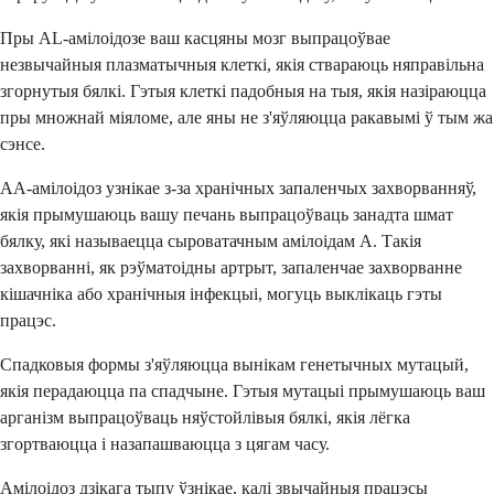
Пры AL-амілоідозе ваш касцяны мозг выпрацоўвае
незвычайныя плазматычныя клеткі, якія ствараюць няправільна
згорнутыя бялкі. Гэтыя клеткі падобныя на тыя, якія назіраюцца
пры множнай міяломе, але яны не з'яўляюцца ракавымі ў тым жа
сэнсе.
AA-амілоідоз узнікае з-за хранічных запаленчых захворванняў,
якія прымушаюць вашу печань выпрацоўваць занадта шмат
бялку, які называецца сыроватачным амілоідам А. Такія
захворванні, як рэўматоідны артрыт, запаленчае захворванне
кішачніка або хранічныя інфекцыі, могуць выклікаць гэты
працэс.
Спадковыя формы з'яўляюцца вынікам генетычных мутацый,
якія перадаюцца па спадчыне. Гэтыя мутацыі прымушаюць ваш
арганізм выпрацоўваць няўстойлівыя бялкі, якія лёгка
згортваюцца і назапашваюцца з цягам часу.
Амілоідоз дзікага тыпу ўзнікае, калі звычайныя працэсы