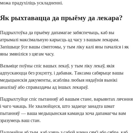
можа прадухіліць ускладненні.
Як рыхтавацца да прыёму да лекара?
Падрыхтоўка да прыёму дапамагае забяспечыць, каб вы
атрымалі максімальную карысць ад часу з вашым лекарам.
Запішыце ўсе вашы сімптомы, у тым ліку калі яны пачаліся і як
яны змяніліся з цягам часу.
Вазьміце поўны спіс вашых лекаў, у тым ліку лекаў, якія
адпускаюцца без рэцэпту, і дабавак. Таксама сабярыце вашы
медыцынскія дакументы, асабліва любыя нядаўнія вынікі
аналізаў або справаздачы ад іншых лекараў.
Падрыхтуйце спіс пытанняў аб вашым стане, варыянтах лячэння
і чаго чакаць. Не хвалюйцеся, што задаеце занадта шмат
пытанняў — ваша медыцынская каманда хоча дапамагчы вам
зразумець ваш стан.
Падумайце аб тым, каб узяць з сабой члена сям'і або сябра, каб