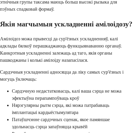
этнічныя групы таксама маюць больш высокі рызыка для
пэўных спадковай формаў.
Якія магчымыя ускладненні амілоідозу?
Амілоідоз можа прывесці да сур'ёзных ускладненняў, калі
адклады бялкоў перашкаджаюць функцыянаванню органаў.
Канкрэтныя ускладненні залежаць ад таго, якія органы
пашкоджаны і колькі амілоіду назапасілася.
Сардэчныя ускладненні адносяцца да ліку самых сур'ёзных і
могуць ўключаць:
Сардэчную недастатковасць, калі ваша сэрца не можа
эфектыўна перапампоўваць кроў
Нярэгулярны рытм сэрца, які можа патрабаваць
імплантацыі кардыёстымулятара
Патаўшчэнне сардэчных сценак, якое памяншае
здольнасць сэрца запаўняцца крывёй