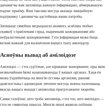
дапамагчы вам запомніць важную інфармацыю, абмеркаваную
падчас прыёму. Яны таксама могуць аказаць эмацыйную
падтрымку і дапамагчы адстойваць вашы патрэбы.
Запішыце сямейны медыцынскі анамнез, асабліва любых
сваякоў з праблемамі сэрца, нырачнымі захворваннямі або
неўралагічнымі захворваннямі. Гэта інфармацыя можа быць
вельмі важнай для вызначэння вашага тыпу амілоідозу.
Асноўны вывад аб амілоідозе
Амілоідоз — гэта сур'ёзнае, але кіраванае захворванне, пры якім
незвычайныя бялкі назапашваюцца ў вашых органах. Хаця ён
можа ўздзейнічаць на многія сістэмы арганізма, ранняя
дыягностыка і адпаведнае лячэнне могуць значна палепшыць
якасць вашага жыцця і запаволіць прагрэсаванне хваробы.
Самае галоўнае, што трэба запомніць, гэта тое, што амілоідоз —
гэта не смяротны прысуд. Многія людзі жывуць поўным,