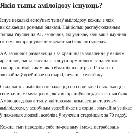
Якія тыпы амілоідозу існуюць?
Існуе некалькі асноўных тыпаў амілоідозу, кожны з якіх
выклікаецца рознымі бялкамі. Найбольш распаўсюджаным
тыпам з'яўляецца AL-амілоідоз, які ўзнікае, калі ваша імунная
сістэма выпрацоўвае незвычайныя бялкі антыцелаў.
AA-амілоідоз развіваецца з-за хранічнага запалення ў вашым
арганізме, часта звязанага з доўгатэрміновымі запаленнімі
захворваннямі, такімі як рэўматоідны артрыт. Гэты тып
звычайна ўздзейнічае на ныркі, печань і селязёнку.
Спадчынны амілоідоз перадаецца па спадчыне і выклікаецца
генетычнымі мутацыямі, якія выпрацоўваюць дэфектныя бялкі.
Амілоідоз дзікага тыпу, які таксама называецца старэчым
амілоідозам, у асноўным уздзейнічае на сэрца і звычайна ўзнікае
ў пажылых людзей, асабліва ў мужчын старэйшых за 70 гадоў.
Кожны тып паводзіць сябе па-рознаму і можа патрабаваць