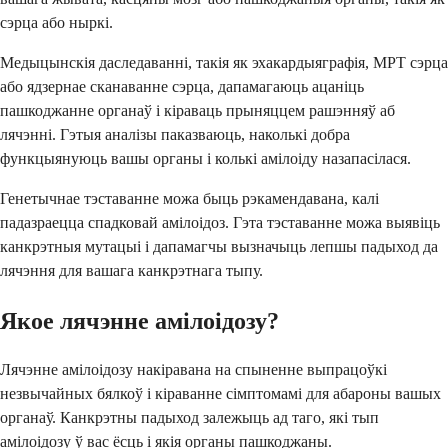
сэрца або ныркі.
Медыцынскія даследаванні, такія як эхакардыяграфія, МРТ сэрца
або ядзернае сканаванне сэрца, дапамагаюць ацаніць
пашкоджанне органаў і кіраваць прыняццем рашэнняў аб
лячэнні. Гэтыя аналізы паказваюць, наколькі добра
функцыянуюць вашы органы і колькі амілоіду назапасілася.
Генетычнае тэставанне можа быць рэкамендавана, калі
падазраецца спадковай амілоідоз. Гэта тэставанне можа выявіць
канкрэтныя мутацыі і дапамагчы вызначыць лепшы падыход да
лячэння для вашага канкрэтнага тыпу.
Якое лячэнне амілоідозу?
Лячэнне амілоідозу накіравана на спыненне выпрацоўкі
незвычайных бялкоў і кіраванне сімптомамі для абароны вашых
органаў. Канкрэтны падыход залежыць ад таго, які тып
амілоідозу ў вас ёсць і якія органы пашкоджаны.