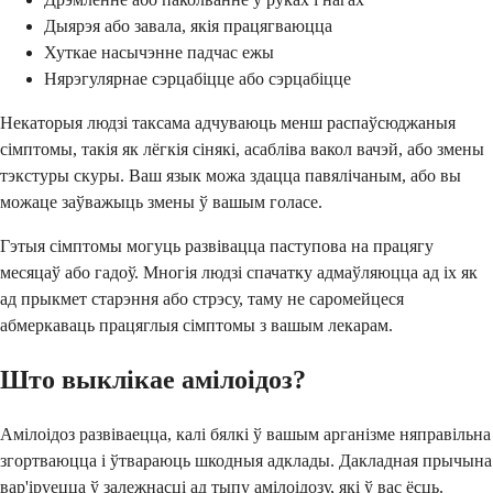
Дыярэя або завала, якія працягваюцца
Хуткае насычэнне падчас ежы
Нярэгулярнае сэрцабіцце або сэрцабіцце
Некаторыя людзі таксама адчуваюць менш распаўсюджаныя
сімптомы, такія як лёгкія сінякі, асабліва вакол вачэй, або змены
тэкстуры скуры. Ваш язык можа здацца павялічаным, або вы
можаце заўважыць змены ў вашым голасе.
Гэтыя сімптомы могуць развівацца паступова на працягу
месяцаў або гадоў. Многія людзі спачатку адмаўляюцца ад іх як
ад прыкмет старэння або стрэсу, таму не саромейцеся
абмеркаваць працяглыя сімптомы з вашым лекарам.
Што выклікае амілоідоз?
Амілоідоз развіваецца, калі бялкі ў вашым арганізме няправільна
згортваюцца і ўтвараюць шкодныя адклады. Дакладная прычына
вар'іруецца ў залежнасці ад тыпу амілоідозу, які ў вас ёсць.