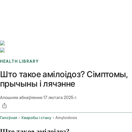
Benchmarks
Stories
FAQ
Sign up / Log in
HEALTH LIBRARY
Што такое амілоідоз? Сімптомы,
прычыны і лячэнне
Апошняе абнаўленне
17 лютага 2025 г.
Галоўная
Хваробы і стану
Amyloidosis
Што такое амілоідоз?