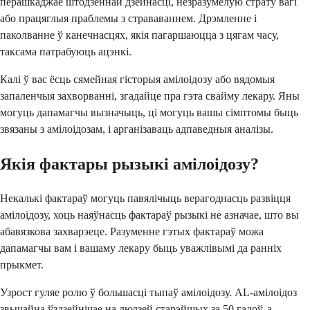
перашкаджае штодзённай дзейнасці, незразумелую страту вагі
або працяглыя праблемы з страваваннем. Дрэмленне і
паколванне ў канечнасцях, якія пагаршаюцца з цягам часу,
таксама патрабуюць ацэнкі.
Калі ў вас ёсць сямейная гісторыя амілоідозу або вядомыя
запаленчыя захворванні, згадайце пра гэта свайму лекару. Яны
могуць дапамагчы вызначыць, ці могуць вашы сімптомы быць
звязаны з амілоідозам, і арганізаваць адпаведныя аналізы.
Якія фактары рызыкі амілоідозу?
Некалькі фактараў могуць павялічыць верагоднасць развіцця
амілоідозу, хоць наяўнасць фактараў рызыкі не азначае, што вы
абавязкова захварэеце. Разуменне гэтых фактараў можа
дапамагчы вам і вашаму лекару быць уважлівымі да ранніх
прыкмет.
Узрост гуляе ролю ў большасці тыпаў амілоідозу. AL-амілоідоз
звычайна ўздзейнічае на людзей старэйшых за 50 гадоў, а