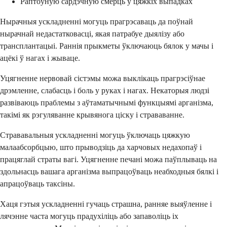
Раптоўную сардэчную смерць у цяжкіх выпадках
Нырачныя ускладненні могуць прагрэсаваць да поўнай
нырачнай недастатковасці, якая патрабуе дыялізу або
трансплантацыі. Раннія прыкметы ўключаюць бялок у мачы і
ацёкі ў нагах і жываце.
Уцягненне нервовай сістэмы можа выклікаць прагрэсіўнае
дрэмленне, слабасць і боль у руках і нагах. Некаторыя людзі
развіваюць праблемы з аўтаматычнымі функцыямі арганізма,
такімі як рэгуляванне крывянога ціску і страваванне.
Стрававальныя ускладненні могуць ўключаць цяжкую
малаабсорбцыю, што прыводзіць да харчовых недахопаў і
працяглай страты вагі. Уцягненне печані можа паўплываць на
здольнасць вашага арганізма выпрацоўваць неабходныя бялкі і
апрацоўваць таксіны.
Хаця гэтыя ускладненні гучаць страшна, ранняе выяўленне і
лячэнне часта могуць прадухіліць або запаволіць іх