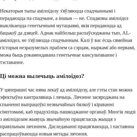
Некаторыя тыпы амілоідозу з'яўляюцца спадчыннымі і
перадаюцца па спадчыне, а іншыя — не. Спадковы амілоідоз
выклікаецца генетычнымі мутацыямі, якія перадаюцца ад
бацькоў да дзяцей. Аднак найбольш распаўсюджаны тып, AL-
амілоідоз, не з'яўляецца спадчынным. Калі ў вас ёсць сямейная
гісторыя незразумелых праблем са сэрцам, ныркамі або нервамі,
можа быць рэкамендавана генетычнае кансультаванне і
тэставанне.
Ці можна вылечыць амілоідоз?
У цяперашні час няма лекаў ад амілоідозу, але гэты стан можна
эфектыўна кантраляваць і лячыць. Лячэнне засяроджана на
спыненні выпрацоўкі незвычайных бялкоў і кіраванні
сімптомамі, каб прадухіліць пашкоджанне органаў. Многія людзі
з амілоідозам жывуць звычайную працягласць жыцця з
правільным лячэннем. Даследаванні працягваюцца, і пастаянна
распрацоўваюцца новыя метады лячэння.