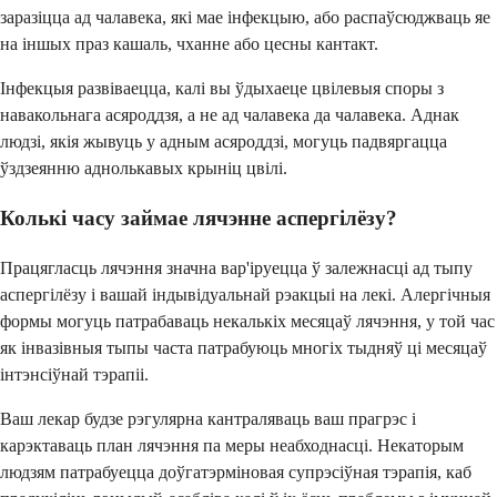
заразіцца ад чалавека, які мае інфекцыю, або распаўсюджваць яе
на іншых праз кашаль, чханне або цесны кантакт.
Інфекцыя развіваецца, калі вы ўдыхаеце цвілевыя споры з
навакольнага асяроддзя, а не ад чалавека да чалавека. Аднак
людзі, якія жывуць у адным асяроддзі, могуць падвяргацца
ўздзеянню аднолькавых крыніц цвілі.
Колькі часу займае лячэнне аспергілёзу?
Працягласць лячэння значна вар'іруецца ў залежнасці ад тыпу
аспергілёзу і вашай індывідуальнай рэакцыі на лекі. Алергічныя
формы могуць патрабаваць некалькіх месяцаў лячэння, у той час
як інвазівныя тыпы часта патрабуюць многіх тыдняў ці месяцаў
інтэнсіўнай тэрапіі.
Ваш лекар будзе рэгулярна кантраляваць ваш прагрэс і
карэктаваць план лячэння па меры неабходнасці. Некаторым
людзям патрабуецца доўгатэрміновая супрэсіўная тэрапія, каб