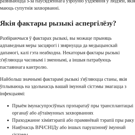
развіваюцца з-за паўсядзённага ўзроўню ўздзеяння ў людзей, якія
маюць супутнія захворванні.
Якія фактары рызыкі аспергілёзу?
Разбіраючыся ў фактарах рызыкі, вы можаце прыняць
адпаведныя меры засцярогі і звярнуцца да медыцынскай
дапамогі, калі гэта неабходна. Некаторыя фактары рызыкі
з'яўляюцца часовымі і зменнымі, а іншыя патрабуюць
пастаяннага кантролю.
Найбольш значнымі фактарамі рызыкі з'яўляюцца станы, якія
ўплываюць на здольнасць вашай імуннай сістэмы змагацца з
інфекцыямі:
Прыём імунасупрэсіўных прэпаратаў пры трансплантацыі
органаў або аўтаімунных захворваннях
Праходжанне хіміятэрапіі або прамянёвай тэрапіі пры раку
Наяўнасць ВІЧ/СНІДу або іншых парушэнняў імуннай
сістэмы