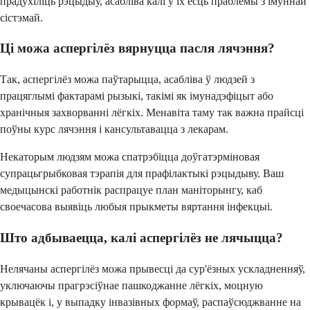
прадухіліць рэцыдыў, асабліва калі ў іх ёсць праблемы з імуннай
сістэмай.
Ці можа аспергілёз вярнуцца пасля лячэння?
Так, аспергілёз можа паўтарыцца, асабліва ў людзей з
працяглымі фактарамі рызыкі, такімі як імунадэфіцыт або
хранічныя захворванні лёгкіх. Менавіта таму так важна прайсці
поўны курс лячэння і кансультавацца з лекарам.
Некаторым людзям можа спатрэбіцца доўгатэрміновая
супрацьгрыбковая тэрапія для прафілактыкі рэцыдыву. Ваш
медыцынскі работнік распрацуе план маніторынгу, каб
своечасова выявіць любыя прыкметы вяртання інфекцыі.
Што адбываецца, калі аспергілёз не лячыцца?
Нелячаны аспергілёз можа прывесці да сур'ёзных ускладненняў,
уключаючы прагрэсіўнае пашкоджанне лёгкіх, моцную
крывацёк і, у выпадку інвазівных формаў, распаўсюджванне на