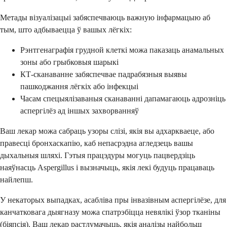
Метады візуалізацыі забяспечваюць важную інфармацыю аб
тым, што адбываецца ў вашых лёгкіх:
Рэнтгенаграфія грудной клеткі можа паказаць анамальных
зоны або грыбковыя шарыкі
КТ-сканаванне забяспечвае падрабязныя выявы
пашкоджання лёгкіх або інфекцыі
Часам спецыялізаваныя сканаванні дапамагаюць адрозніць
аспергілёз ад іншых захворванняў
Ваш лекар можа сабраць узоры слізі, якія вы адхаркваеце, або
правесці бронхаскапію, каб непасрэдна агледзець вашы
дыхальныя шляхі. Гэтыя працэдуры могуць пацвердзіць
наяўнасць Aspergillus і вызначыць, якія лекі будуць працаваць
найлепш.
У некаторых выпадках, асабліва пры інвазівным аспергілёзе, для
канчатковага дыягназу можа спатрэбіцца невялікі ўзор тканіны
(біяпсія). Ваш лекар растлумачыць, якія аналізы найбольш