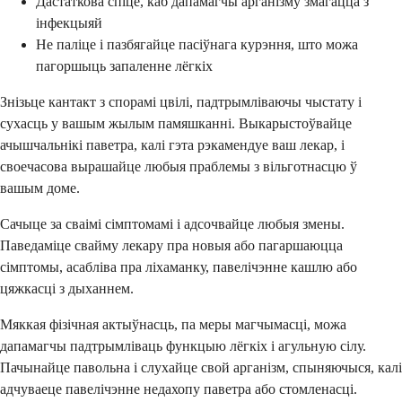
Дастаткова спіце, каб дапамагчы арганізму змагацца з
інфекцыяй
Не паліце і пазбягайце пасіўнага курэння, што можа
пагоршыць запаленне лёгкіх
Знізьце кантакт з спорамі цвілі, падтрымліваючы чыстату і
сухасць у вашым жылым памяшканні. Выкарыстоўвайце
ачышчальнікі паветра, калі гэта рэкамендуе ваш лекар, і
своечасова вырашайце любыя праблемы з вільготнасцю ў
вашым доме.
Сачыце за сваімі сімптомамі і адсочвайце любыя змены.
Паведаміце свайму лекару пра новыя або пагаршаюцца
сімптомы, асабліва пра ліхаманку, павелічэнне кашлю або
цяжкасці з дыханнем.
Мяккая фізічная актыўнасць, па меры магчымасці, можа
дапамагчы падтрымліваць функцыю лёгкіх і агульную сілу.
Пачынайце павольна і слухайце свой арганізм, спыняючыся, калі
адчуваеце павелічэнне недахопу паветра або стомленасці.