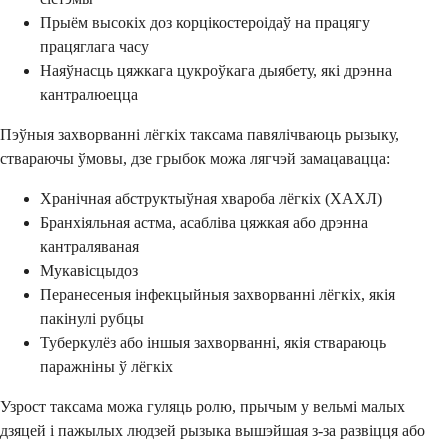
Прыём высокіх доз корцікостероідаў на працягу
працяглага часу
Наяўнасць цяжкага цукроўкага дыябету, які дрэнна
кантралюецца
Пэўныя захворванні лёгкіх таксама павялічваюць рызыку,
ствараючы ўмовы, дзе грыбок можа лягчэй замацавацца:
Хранічная абструктыўная хвароба лёгкіх (ХАХЛ)
Бранхіяльная астма, асабліва цяжкая або дрэнна
кантраляваная
Мукавісцыдоз
Перанесеныя інфекцыйныя захворванні лёгкіх, якія
пакінулі рубцы
Туберкулёз або іншыя захворванні, якія ствараюць
паражніны ў лёгкіх
Узрост таксама можа гуляць ролю, прычым у вельмі малых
дзяцей і пажылых людзей рызыка вышэйшая з-за развіцця або