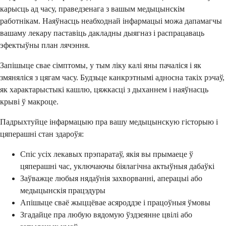
карысць ад часу, праведзенага з вашым медыцынскім
работнікам. Наяўнасць неабходнай інфармацыі можа дапамагчы
вашаму лекару паставіць дакладны дыягназ і распрацаваць
эфектыўны план лячэння.
Запішыце свае сімптомы, у тым ліку калі яны пачаліся і як
змяняліся з цягам часу. Будзьце канкрэтнымі адносна такіх рэчаў,
як характарыстыкі кашлю, цяжкасці з дыханнем і наяўнасць
крыві ў макроце.
Падрыхтуйце інфармацыю пра вашу медыцынскую гісторыю і
цяперашні стан здароўя:
Спіс усіх лекавых прэпаратаў, якія вы прымаеце ў
цяперашні час, уключаючы біялагічна актыўныя дабаўкі
Заўважце любыя нядаўнія захворванні, аперацыі або
медыцынскія працэдуры
Апішыце сваё жыццёвае асяроддзе і працоўныя ўмовы
Згадайце пра любую вядомую ўздзеянне цвілі або