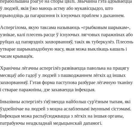
перабольшана рэагуе на споры цвілі. Звычайна гэта адбываецца
ў людзей, якія ўжо маюць астму або мукавісцыдоз, што
прыводзіць да пагаршэння іх існуючых праблем з дыханнем.
Аспергілома, якую таксама называюць «грыбковым шарыкам»,
узнікае, калі плесень расце ў існуючых лягчэвых паражнінах або
рубцах ад папярэдніх захворванняў, такіх як туберкулёз. Плесень
утварае шарыкападобную масу, якая можа выклікаць кашаль і
часам крывацёк.
Хранічны лёгачны аспергілёз развіваецца павольна на працягу
месяцаў або гадоў у людзей з пашкоджаннем лёгкіх ад іншых
захворванняў. Гэтая форма паступова разбурае лёгачную тканіну
і стварае паражніны, дзе захаваецца інфекцыя.
Інвазівны аспергілёз з'яўляецца найбольш сур'ёзным тыпам, які
ўздзейнічае на людзей з моцна аслабленымі імуннымі сістэмамі.
Інфекцыя можа распаўсюджвацца з лёгкіх на іншыя органы,
патрабуючы неадкладнай медыцынскай дапамогі.