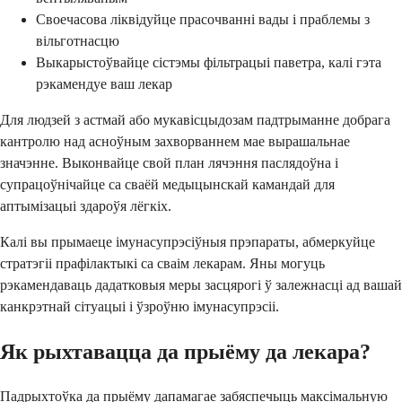
Своечасова ліквідуйце прасочванні вады і праблемы з
вільготнасцю
Выкарыстоўвайце сістэмы фільтрацыі паветра, калі гэта
рэкамендуе ваш лекар
Для людзей з астмай або мукавісцыдозам падтрыманне добрага
кантролю над асноўным захворваннем мае вырашальнае
значэнне. Выконвайце свой план лячэння паслядоўна і
супрацоўнічайце са сваёй медыцынскай камандай для
аптымізацыі здароўя лёгкіх.
Калі вы прымаеце імунасупрэсіўныя прэпараты, абмеркуйце
стратэгіі прафілактыкі са сваім лекарам. Яны могуць
рэкамендаваць дадатковыя меры засцярогі ў залежнасці ад вашай
канкрэтнай сітуацыі і ўзроўню імунасупрэсіі.
Як рыхтавацца да прыёму да лекара?
Падрыхтоўка да прыёму дапамагае забяспечыць максімальную