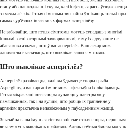
стану або пашкоджанні скуры, калі інфекцыя распаўсюджваецца
за межы лёгкіх. Гэтыя сімптомы звычайна ўзнікаюць толькі пры
самых сур'ёзных інвазівных формах аспергілёзу.
Не забывайце, што гэтыя сімптомы могуць супадаць з многімі
іншымі рэспіраторнымі захворваннямі, таму іх адчуванне не
абавязкова азначае, што ў вас аспергілёз. Ваш лекар можа
дапамагчы вызначыць, што выклікае вашы сімптомы.
Што выклікае аспергілёз?
Аспергілёз развіваецца, калі вы ўдыхаеце споры грыба
Aspergillus, а ваш арганізм не можа эфектыўна іх ліквідаваць.
Гэтыя мікраскапічныя споры лунаюць у паветры як у
памяшканнях, так і на вуліцы, што робіць іх трапленне ў
арганізм практычна непазбежным у паўсядзённым жыцці.
Звычайна ваша імунная сістэма знішчае гэтыя споры, перш чым
яны змогуць выклікаць праблемы. Аднак пэўныя ўмовы могуць