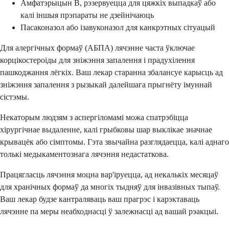
Амфатэрыцын В, рэзервуецца для цяжкіх выпадкаў або
калі іншыя прэпараты не дзейнічаюць
Пасаконазол або ізавуконазол для канкрэтных сітуацый
Для алергічных формаў (АБПА) лячэнне часта ўключае
корцікостероіды для зніжэння запалення і прадухілення
пашкоджання лёгкіх. Ваш лекар старанна збалансуе карысць ад
зніжэння запалення з рызыкай далейшага прыгнёту імуннай
сістэмы.
Некаторым людзям з аспергіломамі можа спатрэбіцца
хірургічнае выдаленне, калі грыбковы шар выклікае значнае
крывацёк або сімптомы. Гэта звычайна разглядаецца, калі аднаго
толькі медыкаментознага лячэння недастаткова.
Працягласць лячэння моцна вар'іруецца, ад некалькіх месяцаў
для хранічных формаў да многіх тыдняў для інвазівных тыпаў.
Ваш лекар будзе кантраляваць ваш прагрэс і карэктаваць
лячэнне па меры неабходнасці ў залежнасці ад вашай рэакцыі.