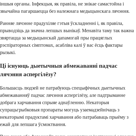
іншыя органы. Інфекцыя, як правіла, не знікае самастойна і
звычайна пагаршаецца без належнага медыцынскага лячэння.
Ранняе лячэнне прадухіляе гэтыя ўскладненні і, як правіла,
прыводзіць да значна лепшых вынікаў. Менавіта таму так важна
звяртацца за медыцынскай дапамогай пры працяглых
рэспіраторных сімптомах, асабліва калі ў вас ёсць фактары
рызыкі.
Ці існуюць дыетычныя абмежаванні падчас
лячэння аспергілёзу?
Большасць людзей не патрабуюць спецыфічных дыетычных
абмежаванняў падчас лячэння аспергілёзу, але падтрыманне
добрага харчавання спрыяе аднаўленню. Некаторыя
супрацьгрыбковыя прэпараты могуць узаемадзейнічаць з
некаторымі прадуктамі харчавання або патрабаваць прыёму з
ежай для лепшага ўсмоктвання.