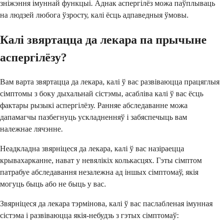
зніжэння імуннай функцыі. Аднак аспергілёз можа паўплываць
на людзей любога ўзросту, калі ёсць адпаведныя ўмовы.
Калі звяртацца да лекара па прычыне
аспергілёзу?
Вам варта звяртацца да лекара, калі ў вас развіваюцца працяглыя
сімптомы з боку дыхальнай сістэмы, асабліва калі ў вас ёсць
фактары рызыкі аспергілёзу. Ранняе абследаванне можа
дапамагчы пазбегнуць ускладненняў і забяспечыць вам
належнае лячэнне.
Неадкладна звярніцеся да лекара, калі ў вас назіраецца
крывахарканне, нават у невялікіх колькасцях. Гэты сімптом
патрабуе абследавання незалежна ад іншых сімптомаў, якія
могуць быць або не быць у вас.
Звярніцеся да лекара тэрмінова, калі ў вас паслабленая імунная
сістэма і развіваюцца якія-небудзь з гэтых сімптомаў: