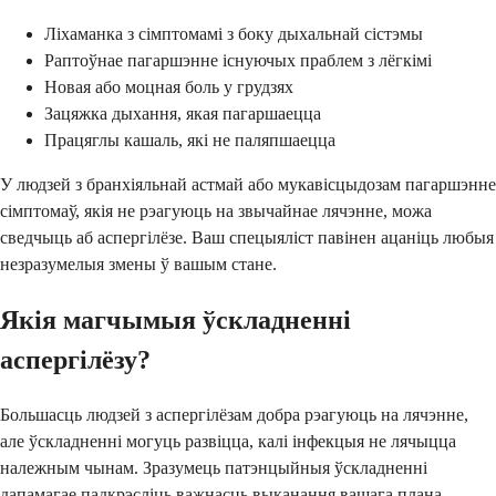
Ліхаманка з сімптомамі з боку дыхальнай сістэмы
Раптоўнае пагаршэнне існуючых праблем з лёгкімі
Новая або моцная боль у грудзях
Зацяжка дыхання, якая пагаршаецца
Працяглы кашаль, які не паляпшаецца
У людзей з бранхіяльнай астмай або мукавісцыдозам пагаршэнне
сімптомаў, якія не рэагуюць на звычайнае лячэнне, можа
сведчыць аб аспергілёзе. Ваш спецыяліст павінен ацаніць любыя
незразумелыя змены ў вашым стане.
Якія магчымыя ўскладненні
аспергілёзу?
Большасць людзей з аспергілёзам добра рэагуюць на лячэнне,
але ўскладненні могуць развіцца, калі інфекцыя не лячыцца
належным чынам. Зразумець патэнцыйныя ўскладненні
дапамагае падкрэсліць важнасць выканання вашага плана