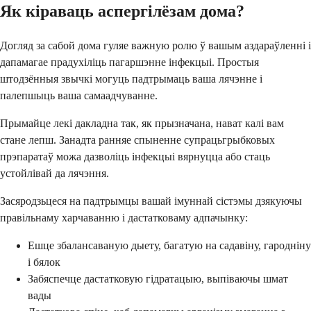
Як кіраваць аспергілёзам дома?
Догляд за сабой дома гуляе важную ролю ў вашым аздараўленні і
дапамагае прадухіліць пагаршэнне інфекцыі. Простыя
штодзённыя звычкі могуць падтрымаць ваша лячэнне і
палепшыць ваша самаадчуванне.
Прымайце лекі дакладна так, як прызначана, нават калі вам
стане лепш. Занадта ранняе спыненне супрацьгрыбковых
прэпаратаў можа дазволіць інфекцыі вярнуцца або стаць
устойлівай да лячэння.
Засяродзьцеся на падтрымцы вашай імуннай сістэмы дзякуючы
правільнаму харчаванню і дастатковаму адпачынку:
Ешце збалансаваную дыету, багатую на садавіну, гародніну
і бялок
Забяспечце дастатковую гідратацыю, выпіваючы шмат
вады