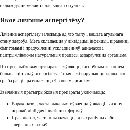
падыходзяць менавіта для вашай сітуацыі.
Якое лячэнне аспергілёзу?
Лячэнне аспергілёзу залежыць ад яго тыпу і вашага агульнага
стану здароўя. Мэта складаецца ў ліквідацыі інфекцыі, кіраванні
сімптомамі і прадухіленні ускладненняў, адначасова
падтрымліваючы натуральныя працэсы аздараўлення арганізма.
Пратрыгрыбковыя прэпараты з'яўляюцца асноўным лячэннем
большасці тыпаў аспергілёзу. Гэтыя лекі парушаюць здольнасць
грыба расці і размнажацца ў вашым арганізме.
Звычайныя пратыгрыбковыя прэпараты ўключаюць:
Вараконазол, часта выкарыстоўваецца ў якасці лячэння
першай лініі для інвазівных формаў
Ітраконазол, часта прызначаецца для хранічных або
алергічных тыпаў