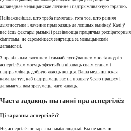
адпаведнае медыцынскае лячэнне і падтрымліваючую тэрапію.
Найважнейшае, што трэба памятаць, гэта тое, што ранняя
дыягностыка і лячэнне прыводзяць да лепшых вынікаў. Калі ў
вас ёсць фактары рызыкі і развіваюцца працяглыя рэспіраторныя
сімптомы, не саромейцеся звяртацца за медыцынскай
дапамогай.
З правільным лячэннем і самаабслугоўваннем многія людзі з
аспергілёзам могуць эфектыўна кіраваць сваім станам і
падтрымліваць добрую якасць жыцця. Ваша медыцынская
каманда тут, каб падтрымаць вас на працягу ўсяго працэсу і
дапамагчы вам зразумець, чаго чакаць.
Часта задаюць пытанні пра аспергілёз
Ці заразны аспергілёз?
Не, аспергілёз не заразны паміж людзьмі. Вы не можаце