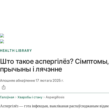
Benchmarks
Stories
FAQ
Sign up / Log in
HEALTH LIBRARY
Што такое аспергілёз? Сімптомы,
прычыны і лячэнне
Апошняе абнаўленне
17 лютага 2025 г.
Галоўная
Хваробы і стану
Aspergillosis
Аспергілёз — гэта інфекцыя, выкліканая распаўсюджаным відам