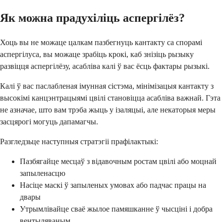
Як можна прадухіліць аспергілёз?
Хоць вы не можаце цалкам пазбегнуць кантакту са спорамі
аспергілуса, вы можаце зрабіць крокі, каб знізіць рызыку
развіцця аспергілёзу, асабліва калі ў вас ёсць фактары рызыкі.
Калі ў вас паслабленая імунная сістэма, мінімізацыя кантакту з
высокімі канцэнтрацыямі цвілі становіцца асабліва важнай. Гэта
не азначае, што вам трэба жыць у ізаляцыі, але некаторыя меры
засцярогі могуць дапамагчы.
Разгледзьце наступныя стратэгіі прафілактыкі:
Пазбягайце месцаў з відавочным ростам цвілі або моцнай
запыленасцю
Насіце маскі ў запыленых умовах або падчас працы на
двары
Утрымлівайце сваё жылое памяшканне ў чысціні і добра
вентыляваным