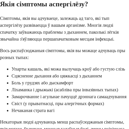
Якія сімптомы аспергілёзу?
Сімптомы, якія вы адчуваеце, залежаць ад таго, які тып
аспергілёзу развіваецца ў вашым арганізме. Многія людзі
спачатку заўважаюць праблемы з дыханнем, паколькі лёгкія
звычайна з'яўляюцца першапачатковым месцам інфекцыі.
Вось распаўсюджаныя сімптомы, якія вы можаце адчуваць пры
розных тыпах:
Упарты кашаль, які можа вылучаць кроў або густую слізь
Сцясненне дыхання або цяжкасці з дыханнем
Боль у грудзях або дыскамфорт
Ліхаманка і дрыжыкі (асабліва пры інвазівных тыпах)
Замарочванне і агульнае пачуццё дрэннага самаадчування
Свіст (у прыватнасці, пры алергічных формах)
Нечаканая страта вагі
Некаторыя людзі адчуваюць менш распаўсюджаныя сімптомы,
якія могуць ўключаць моцныя галаўныя болі, змены псіхічнага