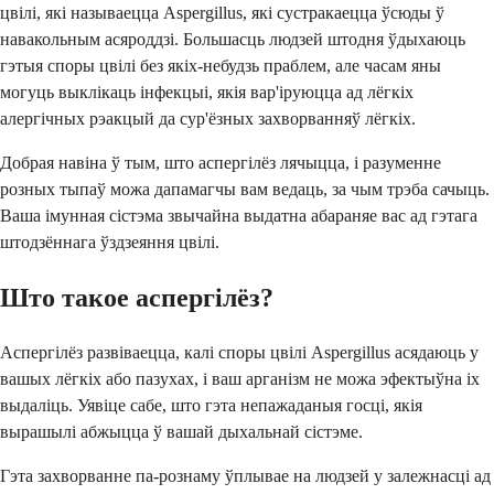
цвілі, які называецца Aspergillus, які сустракаецца ўсюды ў
навакольным асяроддзі. Большасць людзей штодня ўдыхаюць
гэтыя споры цвілі без якіх-небудзь праблем, але часам яны
могуць выклікаць інфекцыі, якія вар'іруюцца ад лёгкіх
алергічных рэакцый да сур'ёзных захворванняў лёгкіх.
Добрая навіна ў тым, што аспергілёз лячыцца, і разуменне
розных тыпаў можа дапамагчы вам ведаць, за чым трэба сачыць.
Ваша імунная сістэма звычайна выдатна абараняе вас ад гэтага
штодзённага ўздзеяння цвілі.
Што такое аспергілёз?
Аспергілёз развіваецца, калі споры цвілі Aspergillus асядаюць у
вашых лёгкіх або пазухах, і ваш арганізм не можа эфектыўна іх
выдаліць. Уявіце сабе, што гэта непажаданыя госці, якія
вырашылі абжыцца ў вашай дыхальнай сістэме.
Гэта захворванне па-рознаму ўплывае на людзей у залежнасці ад