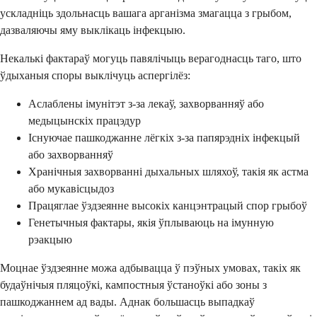
ускладніць здольнасць вашага арганізма змагацца з грыбом,
дазваляючы яму выклікаць інфекцыю.
Некалькі фактараў могуць павялічыць верагоднасць таго, што
ўдыханыя споры выклічуць аспергілёз:
Аслаблены імунітэт з-за лекаў, захворванняў або
медыцынскіх працэдур
Існуючае пашкоджанне лёгкіх з-за папярэдніх інфекцый
або захворванняў
Хранічныя захворванні дыхальных шляхоў, такія як астма
або мукавісцыдоз
Працяглае ўздзеянне высокіх канцэнтрацый спор грыбоў
Генетычныя фактары, якія ўплываюць на імунную
рэакцыю
Моцнае ўздзеянне можа адбывацца ў пэўных умовах, такіх як
будаўнічыя пляцоўкі, кампостныя ўстаноўкі або зоны з
пашкоджаннем ад вады. Аднак большасць выпадкаў