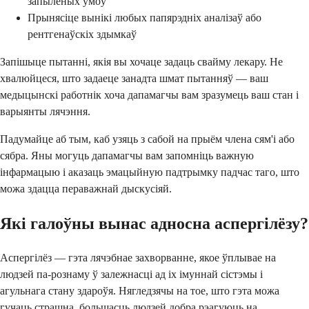
запыленых умоў
Прынясіце вынікі любых папярэдніх аналізаў або
рентгенаўскіх здымкаў
Запішыце пытанні, якія вы хочаце задаць свайму лекару. Не
хвалюйцеся, што задаеце занадта шмат пытанняў — ваш
медыцынскі работнік хоча дапамагчы вам зразумець ваш стан і
варыянты лячэння.
Падумайце аб тым, каб узяць з сабой на прыём члена сям'і або
сябра. Яны могуць дапамагчы вам запомніць важную
інфармацыю і аказаць эмацыйную падтрымку падчас таго, што
можа здацца пераважнай дыскусіяй.
Які галоўны вынас адносна аспергілёзу?
Аспергілёз — гэта лячэбнае захворванне, якое ўплывае на
людзей па-рознаму ў залежнасці ад іх імуннай сістэмы і
агульнага стану здароўя. Нягледзячы на тое, што гэта можа
гучаць страшна, большасць людзей добра рэагуюць на