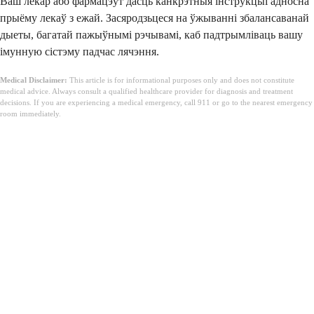
Ваш лекар або фармацэўт дасць канкрэтныя інструкцыі адносна
прыёму лекаў з ежай. Засяродзьцеся на ўжыванні збалансаванай
дыеты, багатай пажыўнымі рэчывамі, каб падтрымліваць вашу
імунную сістэму падчас лячэння.
Medical Disclaimer:
This article is for informational purposes only and does not constitute
medical advice. Always consult a qualified healthcare provider for diagnosis and treatment
decisions. If you are experiencing a medical emergency, call 911 or go to the nearest emergency
room immediately.