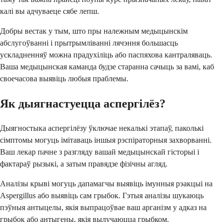
калі вы адчуваеце сябе лепш.
Добры вестак у тым, што пры належным медыцынскім
абслугоўванні і прытрымліванні лячэння большасць
ускладненняў можна прадухіліць або паспяхова кантраляваць.
Ваша медыцынская каманда будзе старанна сачыць за вамі, каб
своечасова выявіць любыя праблемы.
Як дыягнастуецца аспергілёз?
Дыягностыка аспергілёзу ўключае некалькі этапаў, паколькі
сімптомы могуць імітаваць іншыя рэспіраторныя захворванні.
Ваш лекар пачне з разгляду вашай медыцынскай гісторыі і
фактараў рызыкі, а затым правядзе фізічны агляд.
Аналізы крыві могуць дапамагчы выявіць імунныя рэакцыі на
Aspergillus або выявіць сам грыбок. Гэтыя аналізы шукаюць
пэўныя антыцелы, якія выпрацоўвае ваш арганізм у адказ на
грыбок або антыгены, якія вылучаюцца грыбком.