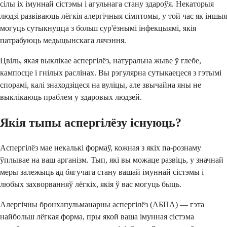
сілы іх імуннай сістэмы і агульнага стану здароўя. Некаторыя
людзі развіваюць лёгкія алергічныя сімптомы, у той час як іншыя
могуць сутыкнуцца з больш сур'ёзнымі інфекцыямі, якія
патрабуюць медыцынскага лячэння.
Цвіль, якая выклікае аспергілёз, натуральна жыве ў глебе,
кампосце і гнілых раслінах. Вы рэгулярна сутыкаецеся з гэтымі
спорамі, калі знаходзіцеся на вуліцы, але звычайна яны не
выклікаюць праблем у здаровых людзей.
Якія тыпы аспергілёзу існуюць?
Аспергілёз мае некалькі формаў, кожная з якіх па-рознаму
ўплывае на ваш арганізм. Тып, які вы можаце развіць, у значнай
меры залежыць ад бягучага стану вашай імуннай сістэмы і
любых захворванняў лёгкіх, якія ў вас могуць быць.
Алергічны бронхапульманарны аспергілёз (АБПА) — гэта
найбольш лёгкая форма, пры якой ваша імунная сістэма