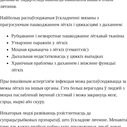
лячэння.
Найбольш распаўсюджаныя ўскладненні звязаны з
прагрэсуючым пашкоджаннем лёгкіх і цяжкасцямі з дыханнем:
Рубцаванне і незваротнае пашкоджанне лёгкавай тканіны
Утварэнне паражнін у лёгкіх
Моцная крывацеча з лёгкіх (гемаптэзіс)
Дыхальная недастатковасць у цяжкіх выпадках
Хранічныя праблемы з дыханнем і зніжэнне функцыі
лёгкіх
Пры інвазівным аспергілёзе інфекцыя можа распаўсюджвацца за
межы лёгкіх на іншыя органы. Гэта больш верагодна ў людзей з
моцна паслабленай імуннай сістэмай і можа закрануць мозг,
сэрца, ныркі або скуру.
Некаторыя людзі развіваюць рэзістэнтнасць да
супрацьгрыбковых прэпаратаў, што ўскладняе лячэнне. Менавіта
таму так важна прайсці поўны курс прызначаных лекаў, нават