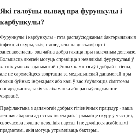
Які галоўны вывад пра фурункулы і
карбункулы?
Фурункулы і карбункулы - гэта распаўсюджаныя бактэрыяльныя
інфекцыі скуры, якія, нягледзячы на ​​дыскамфорт і
занепакоенасць, звычайна добра гаяцца пры належным доглядзе.
Большасць людзей могуць справіцца з невялікімі фурункуламі ў
хатніх умовах з дапамогай цёплых кампрэсаў і добрай гігіены,
але не саромейцеся звяртацца за медыцынскай дапамогай пры
больш буйных інфекцыях або калі ў вас з'яўляюцца сімптомы
папярэджання, такія як ліхаманка або распаўсюджванне
чырванё.
Прафілактыка з дапамогай добрых гігіенічных працэдур - ваша
лепшая абарона ад гэтых інфекцый. Трымайце скуру ў чысціні,
своечасова лячыце невялікія парэзы і не дзяліцеся асабістымі
прадметамі, якія могуць утрымліваць бактэрыі.