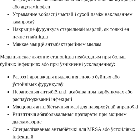
або ацэтамінофен
Утрыманне вобласці чыстай і сухой паміж накладаннем
кампрэсаў
Накрыццё фурункула стэрыльнай марляй, як толькі ён
пачне гнайніцца
Мяккае мыццё антыбактэрыйным мылам
Медыцынскае лячэнне становіцца неабходным пры больш
буйных інфекцыях або пры ўзнікненні ускладненняў:
Разрэз і дрэнаж для выдалення гною з буйных або
ўстойлівых фурункулаў
Пераносныя антыбіётыкі, асабліва пры карбункулах або
распаўсюджванні інфекцый
Мясцовыя антыбіётычныя мазі для павярхоўнай апрацоўкі
Рэцэптныя абязбольвальныя прэпараты пры моцным
дыскамфорце
Спецыялізаваныя антыбіётыкі для MRSA або ўстойлівых
інфекцый