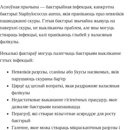
Асноўная прычына — бактэрыйная інфекцыя, канкрэтна
бактэрыі Staphylococcus aureus, якія пранікаюць праз невялікія
пашкоджанні скуры. Гэтыя бактэрыі звычайна жывуць на
паверхні скуры, не выклікаючы праблем, але яны могуць
ствараць інфекцыі, калі пранікаюць глыбей у валасяныя
фалікулы.
Некалькі фактараў могуць палегчыць бактэрыям выкліканне
гэтых інфекцый:
Невялікія разрэзы, ссаніны або ўкусы насякомых, якія
парушаюць скураны бар'ер
Цярцё ад цеснай вопраткі, якая раздражняе валасяныя
фалікулы
Недастатковае выкананне гігіенічных працэдур, якое
дазваляе бактэрыям назапашвацца
Перагрэў, які стварае вільготнае асяроддзе для росту
бактэрый
Галенне, якое можа ствараць мікраскапічныя разрэзы і