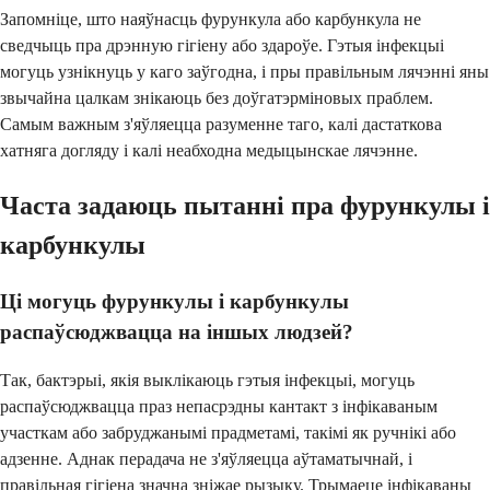
Запомніце, што наяўнасць фурункула або карбункула не
сведчыць пра дрэнную гігіену або здароўе. Гэтыя інфекцыі
могуць узнікнуць у каго заўгодна, і пры правільным лячэнні яны
звычайна цалкам знікаюць без доўгатэрміновых праблем.
Самым важным з'яўляецца разуменне таго, калі дастаткова
хатняга догляду і калі неабходна медыцынскае лячэнне.
Часта задаюць пытанні пра фурункулы і
карбункулы
Ці могуць фурункулы і карбункулы
распаўсюджвацца на іншых людзей?
Так, бактэрыі, якія выклікаюць гэтыя інфекцыі, могуць
распаўсюджвацца праз непасрэдны кантакт з інфікаваным
участкам або забруджанымі прадметамі, такімі як ручнікі або
адзенне. Аднак перадача не з'яўляецца аўтаматычнай, і
правільная гігіена значна зніжае рызыку. Трымаеце інфікаваны