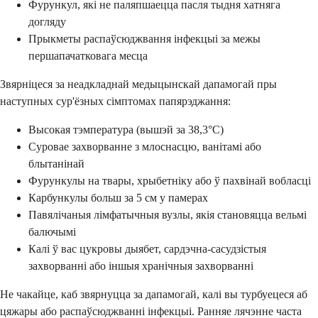
Фурункул, які не паляпшаецца пасля тыдня хатняга
догляду
Прыкметы распаўсюджвання інфекцыі за межы
першапачатковага месца
Звярніцеся за неадкладнай медыцынскай дапамогай пры
наступных сур'ёзных сімптомах папярэджання:
Высокая тэмпература (вышэй за 38,3°C)
Суровае захворванне з млоснасцю, ванітамі або
блытанінай
Фурункулы на твары, хрыбетніку або ў пахвінай вобласці
Карбункулы больш за 5 см у памерах
Павялічаныя лімфатычныя вузлы, якія становяцца вельмі
балючымі
Калі ў вас цукровы дыябет, сардэчна-сасудзістыя
захворванні або іншыя хранічныя захворванні
Не чакайце, каб звярнуцца за дапамогай, калі вы турбуецеся аб
цяжары або распаўсюджванні інфекцыі. Ранняе лячэнне часта