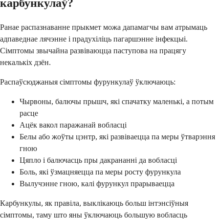
карбункулаў?
Ранае распазнаванне прыкмет можа дапамагчы вам атрымаць
адпаведнае лячэнне і прадухіліць пагаршэнне інфекцыі.
Сімптомы звычайна развіваюцца паступова на працягу
некалькіх дзён.
Распаўсюджаныя сімптомы фурункулаў ўключаюць:
Чырвоны, балючы прышч, які спачатку маленькі, а потым
расце
Ацёк вакол паражанай вобласці
Белы або жоўты цэнтр, які развіваецца па меры ўтварэння
гною
Цяпло і балючасць пры дакрананні да вобласці
Боль, які ўзмацняецца па меры росту фурункула
Вылучэнне гною, калі фурункул прарываецца
Карбункулы, як правіла, выклікаюць больш інтэнсіўныя
сімптомы, таму што яны ўключаюць большую вобласць