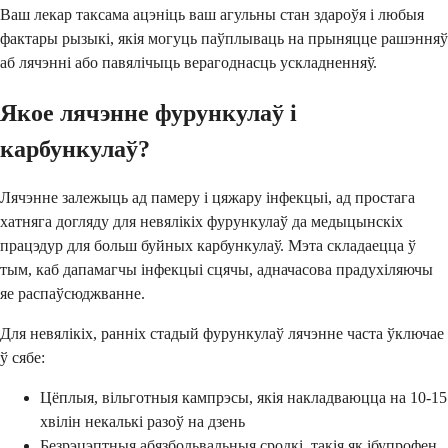
Ваш лекар таксама ацэніць ваш агульны стан здароўя і любыя
фактары рызыкі, якія могуць паўплываць на прыняцце рашэнняў
аб лячэнні або павялічыць верагоднасць ускладненняў.
Якое лячэнне фурункулаў і
карбункулаў?
Лячэнне залежыць ад памеру і цяжару інфекцыі, ад простага
хатняга догляду для невялікіх фурункулаў да медыцынскіх
працэдур для больш буйных карбункулаў. Мэта складаецца ў
тым, каб дапамагчы інфекцыі сцячы, адначасова прадухіляючы
яе распаўсюджванне.
Для невялікіх, ранніх стадый фурункулаў лячэнне часта ўключае
ў сябе:
Цёплыя, вільготныя кампрэсы, якія накладваюцца на 10-15
хвілін некалькі разоў на дзень
Безрэцэптныя абязбольвальныя сродкі, такія як ібупрофен