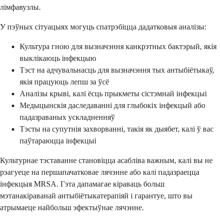
лімфавузлы.
У пэўных сітуацыях могуць спатрэбіцца дадатковыя аналізы:
Культура гною для вызначэння канкрэтных бактэрый, якія
выклікаюць інфекцыю
Тэст на адчувальнасць для вызначэння тых антыбіётыкаў,
якія працуюць лепш за ўсё
Аналізы крыві, калі ёсць прыкметы сістэмнай інфекцыі
Медыцынскія даследаванні для глыбокіх інфекцый або
падазраваных ускладненняў
Тэсты на супутнія захворванні, такія як дыябет, калі ў вас
паўтараюцца інфекцыі
Культурнае тэставанне становіцца асабліва важным, калі вы не
рэагуеце на першапачатковае лячэнне або калі падазраецца
інфекцыя MRSA. Гэта дапамагае кіраваць больш
мэтанакіраванай антыбіётыкатерапіяй і гарантуе, што вы
атрымаеце найбольш эфектыўнае лячэнне.