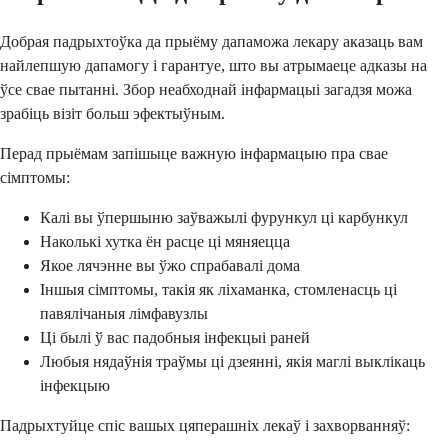
Добрая падрыхтоўка да прыёму дапаможа лекару аказаць вам
найлепшую дапамогу і гарантуе, што вы атрымаеце адказы на
ўсе свае пытанні. Збор неабходнай інфармацыі загадзя можа
зрабіць візіт больш эфектыўным.
Перад прыёмам запішыце важную інфармацыю пра свае
сімптомы:
Калі вы ўпершыню заўважылі фурункул ці карбункул
Наколькі хутка ён расце ці мяняецца
Якое лячэнне вы ўжо спрабавалі дома
Іншыя сімптомы, такія як ліхаманка, стомленасць ці
павялічаныя лімфавузлы
Ці былі ў вас падобныя інфекцыі раней
Любыя нядаўнія траўмы ці дзеянні, якія маглі выклікаць
інфекцыю
Падрыхтуйце спіс вашых цяперашніх лекаў і захворванняў: