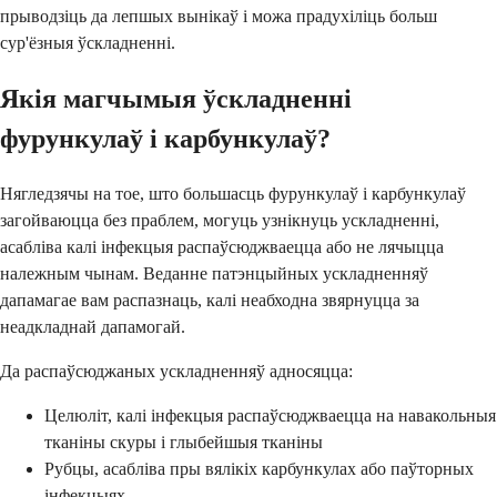
прыводзіць да лепшых вынікаў і можа прадухіліць больш
сур'ёзныя ўскладненні.
Якія магчымыя ўскладненні
фурункулаў і карбункулаў?
Нягледзячы на тое, што большасць фурункулаў і карбункулаў
загойваюцца без праблем, могуць узнікнуць ускладненні,
асабліва калі інфекцыя распаўсюджваецца або не лячыцца
належным чынам. Веданне патэнцыйных ускладненняў
дапамагае вам распазнаць, калі неабходна звярнуцца за
неадкладнай дапамогай.
Да распаўсюджаных ускладненняў адносяцца:
Целюліт, калі інфекцыя распаўсюджваецца на навакольныя
тканіны скуры і глыбейшыя тканіны
Рубцы, асабліва пры вялікіх карбункулах або паўторных
інфекцыях