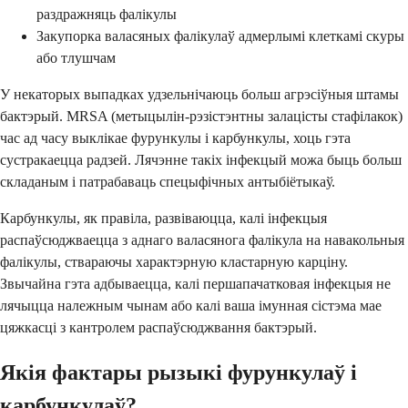
раздражняць фалікулы
Закупорка валасяных фалікулаў адмерлымі клеткамі скуры
або тлушчам
У некаторых выпадках удзельнічаюць больш агрэсіўныя штамы
бактэрый. MRSA (метыцылін-рэзістэнтны залацісты стафілакок)
час ад часу выклікае фурункулы і карбункулы, хоць гэта
сустракаецца радзей. Лячэнне такіх інфекцый можа быць больш
складаным і патрабаваць спецыфічных антыбіётыкаў.
Карбункулы, як правіла, развіваюцца, калі інфекцыя
распаўсюджваецца з аднаго валасянога фалікула на навакольныя
фалікулы, ствараючы характэрную кластарную карціну.
Звычайна гэта адбываецца, калі першапачатковая інфекцыя не
лячыцца належным чынам або калі ваша імунная сістэма мае
цяжкасці з кантролем распаўсюджвання бактэрый.
Якія фактары рызыкі фурункулаў і
карбункулаў?