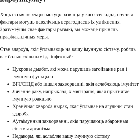
Хоць гэтыя інфекцыі могуць развіцца ў каго заўгодна, пэўныя
фактары могуць павялічыць верагоднасць іх узнікнення.
Зразумеўшы свае фактары рызыкі, вы можаце прыняць
прафілактычныя меры.
Стан здароўя, якія ўплываюць на вашу імунную сістэму, робяць
вас больш схільнымі да інфекцый:
Цукровы дыябет, які можа парушаць загойванне ран і
імунную функцыю
ВІЧ/СНІД або іншыя захворванні, якія аслабляюць імунітэт
Лячэнне раку, напрыклад, хіміятэрапія, якая прыгнятае
імунную рэакцыю
Хранічная хвароба нырак, якая ўплывае на агульны стан
здароўя
Аўтаімунныя захворванні, якія парушаюць абаронныя
сістэмы арганізма
Недакорм, які аслабляе вашу імунную сістэму