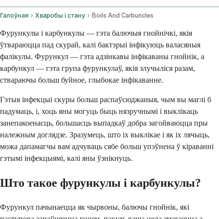
Галоўная
Хваробы і стану
Boils And Carbuncles
Фурункулы і карбункулы — гэта балючыя гнойнічкі, якія
ўтвараюцца пад скурай, калі бактэрыі інфікуюць валасяныя
фалікулы. Фурункул — гэта адзінкавы інфікаваны гнойнік, а
карбункул — гэта група фурункулаў, якія злучыліся разам,
ствараючы больш буйное, глыбокае інфікаванне.
Гэтыя інфекцыі скуры больш распаўсюджаныя, чым вы маглі б
падумаць, і, хоць яны могуць быць нязручнымі і выклікаць
занепакоенасць, большасць выпадкаў добра загойваюцца пры
належным доглядзе. Зразумець, што іх выклікае і як іх лячыць,
можа дапамагчы вам адчуваць сябе больш упэўнена ў кіраванні
гэтымі інфекцыямі, калі яны ўзнікнуць.
Што такое фурункулы і карбункулы?
Фурункул пачынаецца як чырвоны, балючы гнойнік, які
паступова запаўняецца гноем, пакуль ваша цела змагаецца з