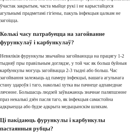
ўчастак закрытым, часта мыйце рукі і не карыстайцеся
агульнымі прадметамі гігіены, пакуль інфекцыя цалкам не
загоіцца.
Колькі часу патрабуецца на загойванне
фурункулаў і карбункулаў?
Невялікія фурункулы звычайна загойваюцца на працягу 1-2
тыдняў пры правільным доглядзе, у той час як больш буйныя
карбункулы могуць загойвацца 2-3 тыдні або больш. Час
загойвання залежыць ад памеру інфекцыі, вашага агульнага
стану здароўя і таго, наколькі хутка вы пачнеце адпаведнае
лячэнне. Большасць людзей заўважаюць значнае паляпшэнне
праз некалькі дзён пасля таго, як інфекцыя самастойна
адкрыецца або будзе адкрыта медыцынскім шляхам.
Ці пакідаюць фурункулы і карбункулы
пастаянныя рубцы?