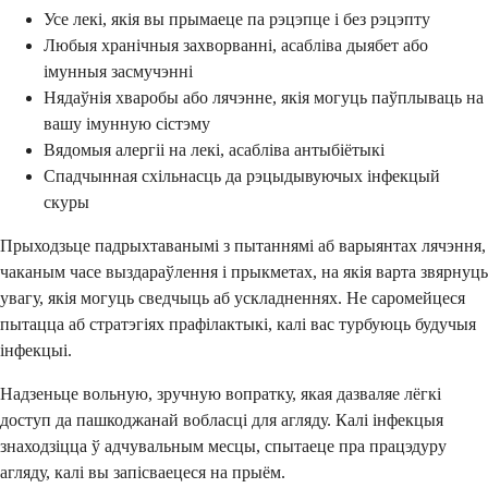
Усе лекі, якія вы прымаеце па рэцэпце і без рэцэпту
Любыя хранічныя захворванні, асабліва дыябет або
імунныя засмучэнні
Нядаўнія хваробы або лячэнне, якія могуць паўплываць на
вашу імунную сістэму
Вядомыя алергіі на лекі, асабліва антыбіётыкі
Спадчынная схільнасць да рэцыдывуючых інфекцый
скуры
Прыходзьце падрыхтаванымі з пытаннямі аб варыянтах лячэння,
чаканым часе выздараўлення і прыкметах, на якія варта звярнуць
увагу, якія могуць сведчыць аб ускладненнях. Не саромейцеся
пытацца аб стратэгіях прафілактыкі, калі вас турбуюць будучыя
інфекцыі.
Надзеньце вольную, зручную вопратку, якая дазваляе лёгкі
доступ да пашкоджанай вобласці для агляду. Калі інфекцыя
знаходзіцца ў адчувальным месцы, спытаеце пра працэдуру
агляду, калі вы запісваецеся на прыём.