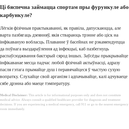
Ці бяспечна займацца спортам пры фурункуле або
карбункуле?
Лёгкія фізічныя практыкаванні, як правіла, дапускаюцца, але
варта пазбягаць дзеянняў, якія ствараюць трэнне або ціск на
інфікаваную вобласць. Плаванне ў басейнах не рэкамендуецца
да поўнага выздараўлення ад інфекцыі, каб пазбегнуць
распаўсюджвання бактэрый сярод іншых. Заўсёды прыкрывайце
інфікаванае месца падчас любой фізічнай актыўнасці, адразу
пасля гэтага прымайце душ і перавячайцеся ў чыстую сухую
вопратку. Слухайце свой арганізм і адпачывайце, калі адчуваеце
сябе дрэнна або маеце тэмпературу.
Medical Disclaimer:
This article is for informational purposes only and does not constitute
medical advice. Always consult a qualified healthcare provider for diagnosis and treatment
decisions. If you are experiencing a medical emergency, call 911 or go to the nearest emergency
room immediately.