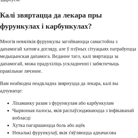
Калі звяртацца да лекара пры
фурункулах і карбункулах?
Многія невялікія фурункулы загойваюцца самастойна з
дапамогай хатняга догляду, але ў пэўных сітуацыях патрабуецца
медыцынская дапамога. Веданне таго, калі звяртацца за
дапамогай, можа прадухіліць ускладненні і забяспечыць
правільнае лячэнне.
Вам неабходна неадкладна звярнуцца да лекара, калі вы
адчуваеце:
Ліхаманку разам з фурункулам або карбункулам
Чырвоныя палосы, якія распаўсюджваюцца з інфікаванай
вобласці
Хутка пагаршаюцца боль або ацёк
Некалькі фурункулаў, якія з'яўляюцца адначасова