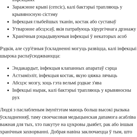
Заражэнне крыві (сепсіс), калі бактэрыі трапляюць у
крывяносную сістэму
Інфекцыя глыбейшых тканін, костак або суставаў
Утварэнне абсцэсаў, якія патрабуюць хірургічнага дрэнажу
Хранічныя рэцыдывуючыя інфекцыі ў некаторых асоб
Рэдкія, але сур'ёзныя ўскладненні могуць развіцца, калі інфекцыі
шырока распаўсюджваюцца:
Эндакардыт, інфекцыя клапанных апаратаў сэрца
Астэаміэліт, інфекцыя костак, якую цяжка лячыць
Абсцэс мозгу, хоць гэта вельмі рэдкае з'ява
Інфекцыі нырак, калі бактэрыі трапляюць у крывяносны
рух
Людзі з паслабленым імунітэтам маюць больш высокі рызыка
ўскладненняў, таму своечасовая медыцынская дапамога асабліва
важная для тых, хто пакутуе на цукровы дыябет, рак або іншыя
хранічныя захворванні. Добрая навіна заключаецца ў тым, што