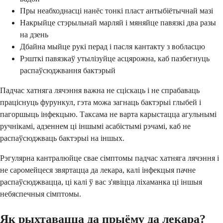
Пры неабходнасці нанёс тонкі пласт антыбіётычнай мазі
Накрыйце стэрыльнай марляй і мяняйце павязкі два разы
на дзень
Дбайна мыйце рукі перад і пасля кантакту з вобласцю
Рэшткі павязкаў утылізуйце асцярожна, каб пазбегнуць
распаўсюджвання бактэрый
Падчас хатняга лячэння важна не сціскаць і не спрабаваць
праціснуць фурункул, гэта можа загнаць бактэрыі глыбей і
пагоршыць інфекцыю. Таксама не варта карыстацца агульнымі
ручнікамі, адзеннем ці іншымі асабістымі рэчамі, каб не
распаўсюджваць бактэрыі на іншых.
Рэгулярна кантралюйце свае сімптомы падчас хатняга лячэння і
не саромейцеся звяртацца да лекара, калі інфекцыя пачне
распаўсюджвацца, ці калі ў вас з'явіцца ліхаманка ці іншыя
небяспечныя сімптомы.
Як рыхтавацца да прыёму да лекара?