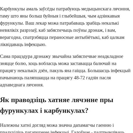
Карбункулы амаль заўсёды патрабуюць медыцынскага лячэння,
таму што яны больш буйныя і глыбейшыя, чым адзінкавыя
фурункулы. Ваш лекар можа патрабаваць зрабіць некалькі
невялікіх разрэзаў, каб забяспечыць поўны дрэнаж, і вам,
верагодна, спатрэбяцца пераносные антыбіётыкі, каб цалкам
ліквідаваць інфекцыю.
Сама працэдура дрэнажу звычайна забяспечвае неадкладное
зняцце болю, хоць вобласць можа заставацца балючай на
працягу некалькіх дзён, пакуль яна гаіцца. Большасць інфекцый
пачынаюць паляпшацца на працягу 48-72 гадзін пасля
адпаведнага лячэння.
Як праводзіць хатняе лячэнне пры
фурункулах і карбункулах?
Належны хатні догляд можа значна дапамагчы гаенню і
прадухіліць пагаршэнне інфекцыі. Галоўнае - падтрымліваць