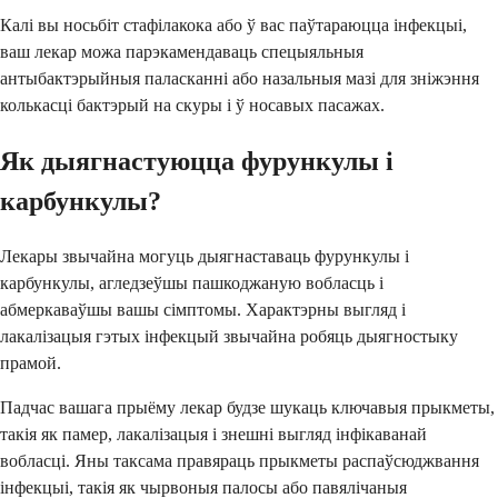
Калі вы носьбіт стафілакока або ў вас паўтараюцца інфекцыі,
ваш лекар можа парэкамендаваць спецыяльныя
антыбактэрыйныя паласканні або назальныя мазі для зніжэння
колькасці бактэрый на скуры і ў носавых пасажах.
Як дыягнастуюцца фурункулы і
карбункулы?
Лекары звычайна могуць дыягнаставаць фурункулы і
карбункулы, агледзеўшы пашкоджаную вобласць і
абмеркаваўшы вашы сімптомы. Характэрны выгляд і
лакалізацыя гэтых інфекцый звычайна робяць дыягностыку
прамой.
Падчас вашага прыёму лекар будзе шукаць ключавыя прыкметы,
такія як памер, лакалізацыя і знешні выгляд інфікаванай
вобласці. Яны таксама правяраць прыкметы распаўсюджвання
інфекцыі, такія як чырвоныя палосы або павялічаныя