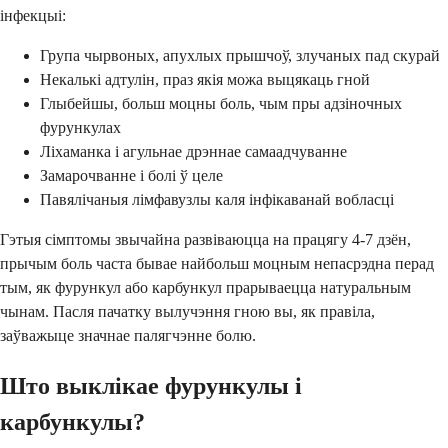
інфекцыі:
Група чырвоных, апухлых прышчоў, злучаных пад скурай
Некалькі адтулін, праз якія можа выцякаць гной
Глыбейшы, больш моцны боль, чым пры адзіночных
фурункулах
Ліхаманка і агульнае дрэннае самаадчуванне
Замарочванне і болі ў целе
Павялічаныя лімфавузлы каля інфікаванай вобласці
Гэтыя сімптомы звычайна развіваюцца на працягу 4-7 дзён,
прычым боль часта бывае найбольш моцным непасрэдна перад
тым, як фурункул або карбункул прарываецца натуральным
чынам. Пасля пачатку вылучэння гною вы, як правіла,
заўважыце значнае палягчэнне болю.
Што выклікае фурункулы і
карбункулы?