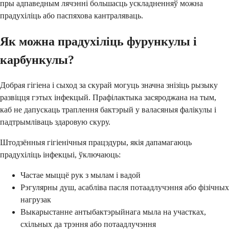
пры адпаведным лячэнні большасць ускладненняў можна
прадухіліць або паспяхова кантраляваць.
Як можна прадухіліць фурункулы і
карбункулы?
Добрая гігіена і сыход за скурай могуць значна знізіць рызыку
развіцця гэтых інфекцый. Прафілактыка засяроджана на тым,
каб не дапускаць траплення бактэрый у валасяныя фалікулы і
падтрымліваць здаровую скуру.
Штодзённыя гігіенічныя працэдуры, якія дапамагаюць
прадухіліць інфекцыі, ўключаюць:
Частае мыццё рук з мылам і вадой
Рэгулярны душ, асабліва пасля потаадлучэння або фізічных
нагрузак
Выкарыстанне антыбактэрыйнага мыла на участках,
схільных да трэння або потаадлучэння