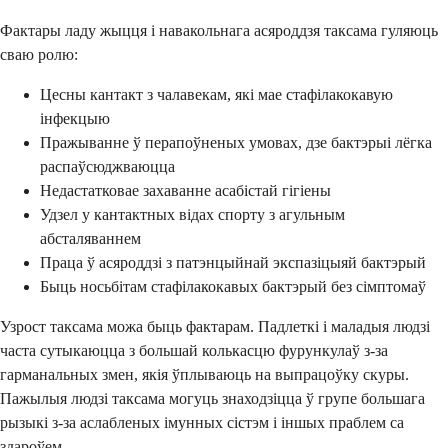
Фактары ладу жыцця і навакольнага асяроддзя таксама гуляюць
сваю ролю:
Цесны кантакт з чалавекам, які мае стафілакокавую
інфекцыю
Пражыванне ў перапоўненых умовах, дзе бактэрыі лёгка
распаўсюджваюцца
Недастатковае захаванне асабістай гігіены
Удзел у кантактных відах спорту з агульным
абсталяваннем
Праца ў асяроддзі з патэнцыйнай экспазіцыяй бактэрый
Быць носьбітам стафілакокавых бактэрый без сімптомаў
Узрост таксама можа быць фактарам. Падлеткі і маладыя людзі
часта сутыкаюцца з большай колькасцю фурункулаў з-за
гарманальных змен, якія ўплываюць на выпрацоўку скуры.
Пажылыя людзі таксама могуць знаходзіцца ў групе большага
рызыкі з-за аслабленых імунных сістэм і іншых праблем са
здароўем.