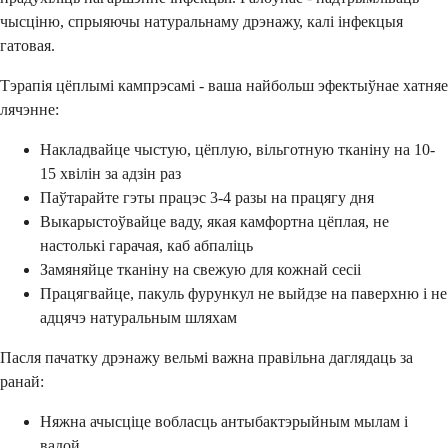
чысціню, спрыяючы натуральнаму дрэнажу, калі інфекцыя
гатовая.
Тэрапія цёплымі кампрэсамі - ваша найбольш эфектыўнае хатняе
лячэнне:
Накладвайце чыстую, цёплую, вільготную тканіну на 10-
15 хвілін за адзін раз
Паўтарайте гэты працэс 3-4 разы на працягу дня
Выкарыстоўвайце ваду, якая камфортна цёплая, не
настолькі гарачая, каб абпаліць
Замяняйце тканіну на свежую для кожнай сесіі
Працягвайце, пакуль фурункул не выйдзе на паверхню і не
адцячэ натуральным шляхам
Пасля пачатку дрэнажу вельмі важна правільна даглядаць за
ранай:
Няжна ачысціце вобласць антыбактэрыйным мылам і
вадой