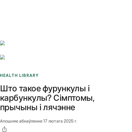
Benchmarks
Stories
FAQ
Sign up / Log in
HEALTH LIBRARY
Што такое фурункулы і
карбункулы? Сімптомы,
прычыны і лячэнне
Апошняе абнаўленне
17 лютага 2025 г.