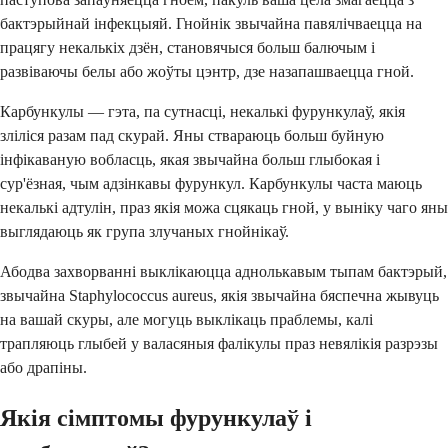
бактэрыйнай інфекцыяй. Гнойнік звычайна павялічваецца на
працягу некалькіх дзён, становячыся больш балючым і
развіваючы белы або жоўты цэнтр, дзе назапашваецца гной.
Карбункулы — гэта, па сутнасці, некалькі фурункулаў, якія
зліліся разам пад скурай. Яны ствараюць больш буйную
інфікаваную вобласць, якая звычайна больш глыбокая і
сур'ёзная, чым адзінкавы фурункул. Карбункулы часта маюць
некалькі адтулін, праз якія можа сцякаць гной, у выніку чаго яны
выглядаюць як група злучаных гнойнікаў.
Абодва захворванні выклікаюцца аднолькавым тыпам бактэрый,
звычайна Staphylococcus aureus, якія звычайна бяспечна жывуць
на вашай скуры, але могуць выклікаць праблемы, калі
трапляюць глыбей у валасяныя фалікулы праз невялікія разрэзы
або драпіны.
Якія сімптомы фурункулаў і