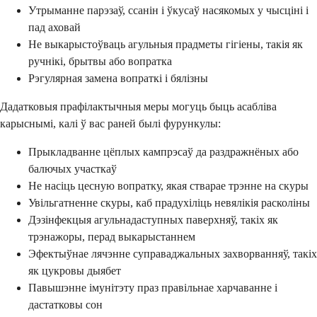
Утрыманне парэзаў, ссанін і ўкусаў насякомых у чысціні і
пад аховай
Не выкарыстоўваць агульныя прадметы гігіены, такія як
ручнікі, брытвы або вопратка
Рэгулярная замена вопраткі і бялізны
Дадатковыя прафілактычныя меры могуць быць асабліва
карыснымі, калі ў вас раней былі фурункулы:
Прыкладванне цёплых кампрэсаў да раздражнёных або
балючых участкаў
Не насіць цесную вопратку, якая стварае трэнне на скуры
Увільгатненне скуры, каб прадухіліць невялікія расколіны
Дэзінфекцыя агульнадаступных паверхняў, такіх як
трэнажоры, перад выкарыстаннем
Эфектыўнае лячэнне суправаджальных захворванняў, такіх
як цукровы дыябет
Павышэнне імунітэту праз правільнае харчаванне і
дастатковы сон