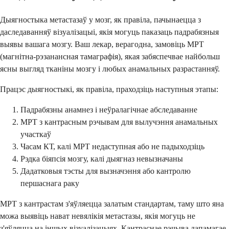
Дыягностыка метастазаў у мозг, як правіла, пачынаецца з
даследаванняў візуалізацыі, якія могуць паказаць падрабязныя
выявы вашага мозгу. Ваш лекар, верагодна, замовіць МРТ
(магнітна-рэзанансная тамаграфія), якая забяспечвае найбольш
ясны выгляд тканіны мозгу і любых анамальных разрастанняў.
Працэс дыягностыкі, як правіла, праходзіць наступныя этапы:
Падрабязны анамнез і неўралагічнае абследаванне
МРТ з кантрасным рэчывам для вылучэння анамальных
участкаў
Часам КТ, калі МРТ недаступная або не падыходзіць
Рэдка біяпсія мозгу, калі дыягназ невызначаны
Дадатковыя тэсты для вызначэння або кантролю
першаснага раку
МРТ з кантрастам з'яўляецца залатым стандартам, таму што яна
можа выявіць нават невялікія метастазы, якія могуць не
з'яўляцца на іншых візуалізацыях. Кантраснае рэчыва дапамагае