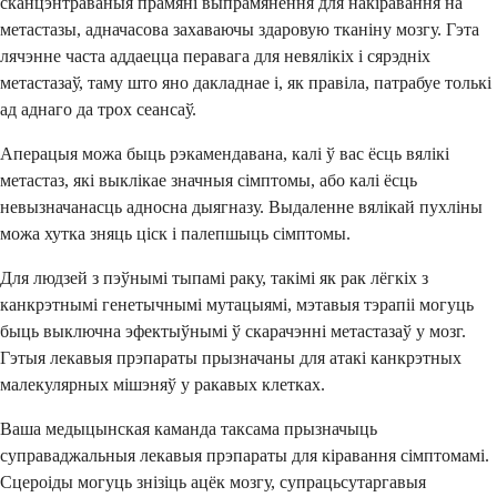
сканцэнтраваныя прамяні выпрамянення для накіравання на
метастазы, адначасова захаваючы здаровую тканіну мозгу. Гэта
лячэнне часта аддаецца перавага для невялікіх і сярэдніх
метастазаў, таму што яно дакладнае і, як правіла, патрабуе толькі
ад аднаго да трох сеансаў.
Аперацыя можа быць рэкамендавана, калі ў вас ёсць вялікі
метастаз, які выклікае значныя сімптомы, або калі ёсць
невызначанасць адносна дыягназу. Выдаленне вялікай пухліны
можа хутка зняць ціск і палепшыць сімптомы.
Для людзей з пэўнымі тыпамі раку, такімі як рак лёгкіх з
канкрэтнымі генетычнымі мутацыямі, мэтавыя тэрапіі могуць
быць выключна эфектыўнымі ў скарачэнні метастазаў у мозг.
Гэтыя лекавыя прэпараты прызначаны для атакі канкрэтных
малекулярных мішэняў у ракавых клетках.
Ваша медыцынская каманда таксама прызначыць
суправаджальныя лекавыя прэпараты для кіравання сімптомамі.
Сцероіды могуць знізіць ацёк мозгу, супрацьсутаргавыя