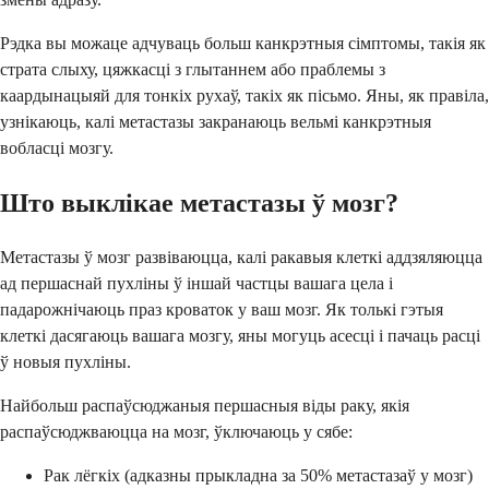
Рэдка вы можаце адчуваць больш канкрэтныя сімптомы, такія як
страта слыху, цяжкасці з глытаннем або праблемы з
каардынацыяй для тонкіх рухаў, такіх як пісьмо. Яны, як правіла,
узнікаюць, калі метастазы закранаюць вельмі канкрэтныя
вобласці мозгу.
Што выклікае метастазы ў мозг?
Метастазы ў мозг развіваюцца, калі ракавыя клеткі аддзяляюцца
ад першаснай пухліны ў іншай частцы вашага цела і
падарожнічаюць праз кроваток у ваш мозг. Як толькі гэтыя
клеткі дасягаюць вашага мозгу, яны могуць асесці і пачаць расці
ў новыя пухліны.
Найбольш распаўсюджаныя першасныя віды раку, якія
распаўсюджваюцца на мозг, ўключаюць у сябе:
Рак лёгкіх (адказны прыкладна за 50% метастазаў у мозг)