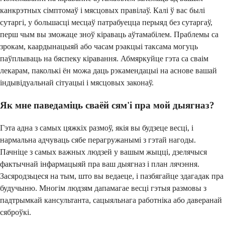
канкрэтных сімптомаў і мясцовых правілаў. Калі ў вас былі
сутаргі, у большасці месцаў патрабуецца перыяд без сутаргаў,
перш чым вы зможаце зноў кіраваць аўтамабілем. Праблемы са
зрокам, каардынацыяй або часам рэакцыі таксама могуць
паўплываць на бяспеку кіравання. Абмяркуйце гэта са сваім
лекарам, паколькі ён можа даць рэкамендацыі на аснове вашай
індывідуальнай сітуацыі і мясцовых законаў.
Як мне паведаміць сваёй сям'і пра мой дыягназ?
Гэта адна з самых цяжкіх размоў, якія вы будзеце весці, і
нармальна адчуваць сябе перагружанымі з гэтай нагоды.
Пачніце з самых важных людзей у вашым жыцці, дзелячыся
фактычнай інфармацыяй пра ваш дыягназ і план лячэння.
Засяродзьцеся на тым, што вы ведаеце, і пазбягайце здагадак пра
будучыню. Многім людзям дапамагае весці гэтыя размовы з
падтрымкай кансультанта, сацыяльнага работніка або даверанай
сяброўкі.