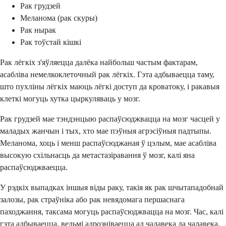
Рак грудзей
Меланома (рак скуры)
Рак нырак
Рак тоўстай кішкі
Рак лёгкіх з'яўляецца далёка найбольш частым фактарам,
асабліва немелкоклеточный рак лёгкіх. Гэта адбываецца таму,
што пухліны лёгкіх маюць лёгкі доступ да кроватоку, і ракавыя
клеткі могуць хутка цыркуляваць у мозг.
Рак грудзей мае тэндэнцыю распаўсюджвацца на мозг часцей у
маладых жанчын і тых, хто мае пэўныя агрэсіўныя падтыпы.
Меланома, хоць і менш распаўсюджаная ў цэлым, мае асабліва
высокую схільнасць да метастазіравання ў мозг, калі яна
распаўсюджваецца.
У рэдкіх выпадках іншыя віды раку, такія як рак шчытападобнай
залозы, рак страўніка або рак невядомага першаснага
паходжання, таксама могуць распаўсюджвацца на мозг. Час, калі
гэта адбываецца, вельмі адрозніваецца ад чалавека да чалавека.