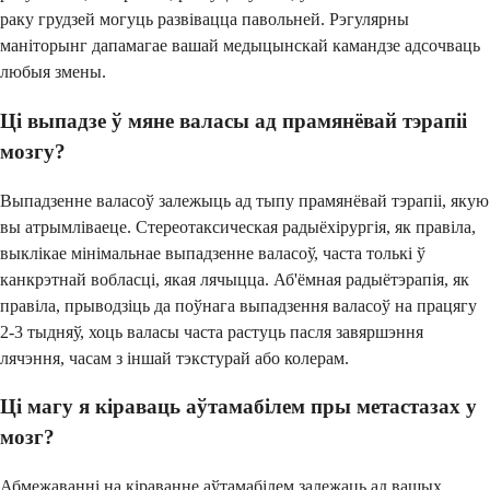
раку грудзей могуць развівацца павольней. Рэгулярны
маніторынг дапамагае вашай медыцынскай камандзе адсочваць
любыя змены.
Ці выпадзе ў мяне валасы ад прамянёвай тэрапіі
мозгу?
Выпадзенне валасоў залежыць ад тыпу прамянёвай тэрапіі, якую
вы атрымліваеце. Стереотаксическая радыёхірургія, як правіла,
выклікае мінімальнае выпадзенне валасоў, часта толькі ў
канкрэтнай вобласці, якая лячыцца. Аб'ёмная радыётэрапія, як
правіла, прыводзіць да поўнага выпадзення валасоў на працягу
2-3 тыдняў, хоць валасы часта растуць пасля завяршэння
лячэння, часам з іншай тэкстурай або колерам.
Ці магу я кіраваць аўтамабілем пры метастазах у
мозг?
Абмежаванні на кіраванне аўтамабілем залежаць ад вашых