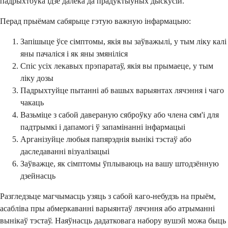
падрыхтоўка ідзе далёка да прадуктыўных дыскусій.
Перад прыёмам сабярыце гэтую важную інфармацыю:
Запішыце ўсе сімптомы, якія вы заўважылі, у тым ліку калі
яны пачаліся і як яны змяніліся
Спіс усіх лекавых прэпаратаў, якія вы прымаеце, у тым
ліку дозы
Падрыхтуйце пытанні аб вашых варыянтах лячэння і чаго
чакаць
Вазьміце з сабой давераную сяброўку або члена сям'і для
падтрымкі і дапамогі ў запамінанні інфармацыі
Арганізуйце любыя папярэднія вынікі тэстаў або
даследаванні візуалізацыі
Заўважце, як сімптомы ўплываюць на вашу штодзённую
дзейнасць
Разгледзьце магчымасць узяць з сабой каго-небудзь на прыём,
асабліва пры абмеркаванні варыянтаў лячэння або атрыманні
вынікаў тэстаў. Наяўнасць дадатковага набору вушэй можа быць