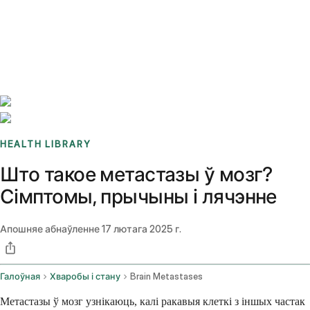
Benchmarks
Stories
FAQ
Sign up / Log in
HEALTH LIBRARY
Што такое метастазы ў мозг?
Сімптомы, прычыны і лячэнне
Апошняе абнаўленне
17 лютага 2025 г.
Галоўная
Хваробы і стану
Brain Metastases
Метастазы ў мозг узнікаюць, калі ракавыя клеткі з іншых частак