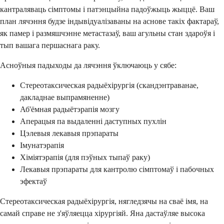
кантраляваць сімптомы і патэнцыйна падоўжыць жыццё. Ваш
план лячэння будзе індывідуалізаваны на аснове такіх фактараў,
як памер і размяшчэнне метастазаў, ваш агульны стан здароўя і
тып вашага першаснага раку.
Асноўныя падыходы да лячэння ўключаюць у сябе:
Стереотаксическая радыёхірургія (скандэнтраванае,
дакладнае выпрамяненне)
Аб'ёмная радыётэрапія мозгу
Аперацыя па выдаленні даступных пухлін
Цэлевыя лекавыя прэпараты
Імунатэрапія
Хіміятэрапія (для пэўных тыпаў раку)
Лекавыя прэпараты для кантролю сімптомаў і пабочных
эфектаў
Стереотаксическая радыёхірургія, нягледзячы на ​​сваё імя, на
самай справе не з'яўляецца хірургіяй. Яна дастаўляе высока