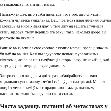
сутыкаюцца з гэтым дыягназам.
Найважнейшае, што трэба памятаць, гэта тое, што сітуацыя
кожнага чалавека унікальная. Ваш прагноз і план лячэння будуць
залежаць ад многіх фактараў, у тым ліку ад вашага агульнага
стану здароўя, тыпу першаснага раку і таго, наколькі добра вы
рэагуеце на лячэнне.
Ранняе выяўленне і своечасовае лячэнне могуць зрабіць значны
ўплыў на вынікі. Калі вы адчуваеце новыя неўралагічныя
сімптомы, асабліва пры наяўнасці гісторыі раку, не чакайце, каб
звярнуцца па медыцынскую дапамогу.
Засяродзьцеся на адным дні за раз і абапірайцеся на сваю
медыцынскую каманду, сям'ю і сяброў для падтрымкі. Многія
людзі з метастазамі ў мозг працягваюць жыць значным,
насычаным жыццём, кіруючы сваім станам.
Часта задаюць пытанні аб метастазах у