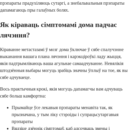
прэпараты прадухіляюць сутаргі, а знебальвальныя прэпараты
дапамагаюць пры галаўных болях.
Як кіраваць сімптомамі дома падчас
лячэння?
Кіраванне метастазамі ў мозг дома ўключае ў сябе спалучэнне
выканання вашага плана лячэння і карэкціроўкі ладу жыцця,
якія падтрымліваюць ваша агульнае самаадчуванне. Невялікія
штодзённыя выбары могуць зрабіць значны ўплыў на тое, як вы
сябе адчуваеце.
Вось практычныя крокі, якія могуць дапамагчы вам адчуваць
сябе больш камфортна:
Прымайце ўсе лекавыя прэпараты менавіта так, як
прызначана, у тым ліку стэроіды і супрацьсутаргавыя
прэпараты
Вядзіце дзённік сімптомаў, каб адсочваць змены і