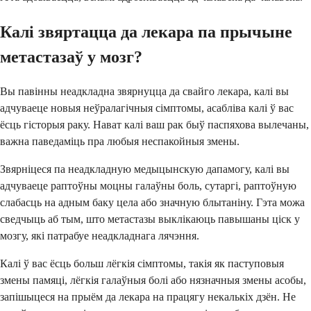
Калі звяртацца да лекара па прычыне
метастазаў у мозг?
Вы павінны неадкладна звярнуцца да свайго лекара, калі вы
адчуваеце новыя неўралагічныя сімптомы, асабліва калі ў вас
ёсць гісторыя раку. Нават калі ваш рак быў паспяхова вылечаны,
важна паведаміць пра любыя неспакойныя змены.
Звярніцеся па неадкладную медыцынскую дапамогу, калі вы
адчуваеце раптоўны моцны галаўны боль, сутаргі, раптоўную
слабасць на адным баку цела або значную блытаніну. Гэта можа
сведчыць аб тым, што метастазы выклікаюць павышаны ціск у
мозгу, які патрабуе неадкладнага лячэння.
Калі ў вас ёсць больш лёгкія сімптомы, такія як паступовыя
змены памяці, лёгкія галаўныя болі або нязначныя змены асобы,
запішыцеся на прыём да лекара на працягу некалькіх дзён. Не