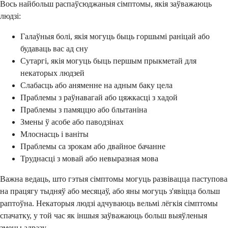
Вось найбольш распаўсюджаныя сімптомы, якія заўважаюць
людзі:
Галаўныя болі, якія могуць быць горшымі раніцай або
будаваць вас ад сну
Сутаргі, якія могуць быць першым прыкметай для
некаторых людзей
Слабасць або аняменне на адным баку цела
Праблемы з раўнавагай або цяжкасці з хадой
Праблемы з памяццю або блытаніна
Змены ў асобе або паводзінах
Млоснасць і ваніты
Праблемы са зрокам або двайное бачанне
Труднасці з мовай або невыразная мова
Важна ведаць, што гэтыя сімптомы могуць развівацца паступова
на працягу тыдняў або месяцаў, або яны могуць з'явіцца больш
раптоўна. Некаторыя людзі адчуваюць вельмі лёгкія сімптомы
спачатку, у той час як іншыя заўважаюць больш выяўленыя
змены адразу.