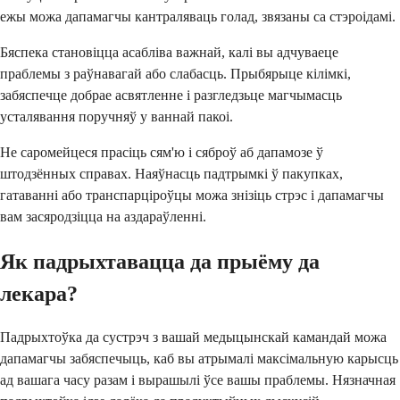
ежы можа дапамагчы кантраляваць голад, звязаны са стэроідамі.
Бяспека становіцца асабліва важнай, калі вы адчуваеце
праблемы з раўнавагай або слабасць. Прыбярыце кілімкі,
забяспечце добрае асвятленне і разгледзьце магчымасць
усталявання поручняў у ваннай пакоі.
Не саромейцеся прасіць сям'ю і сяброў аб дапамозе ў
штодзённых справах. Наяўнасць падтрымкі ў пакупках,
гатаванні або транспарціроўцы можа знізіць стрэс і дапамагчы
вам засяродзіцца на аздараўленні.
Як падрыхтавацца да прыёму да
лекара?
Падрыхтоўка да сустрэч з вашай медыцынскай камандай можа
дапамагчы забяспечыць, каб вы атрымалі максімальную карысць
ад вашага часу разам і вырашылі ўсе вашы праблемы. Нязначная