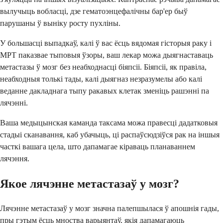
вылучыць вобласці, дзе гематоэнцефалічны бар'ер быў
парушаны ў выніку росту пухліны.
У большасці выпадкаў, калі ў вас ёсць вядомая гісторыя раку і
МРТ паказвае тыповыя ўзоры, ваш лекар можа дыягнаставаць
метастазы ў мозг без неабходнасці біяпсіі. Біяпсіі, як правіла,
неабходныя толькі тады, калі дыягназ незразумелы або калі
веданне дакладнага тыпу ракавых клетак зменіць рашэнні па
лячэнні.
Ваша медыцынская каманда таксама можа правесці дадатковыя
стадыі сканавання, каб убачыць, ці распаўсюдзіўся рак на іншыя
часткі вашага цела, што дапамагае кіраваць планаваннем
лячэння.
Якое лячэнне метастазаў у мозг?
Лячэнне метастазаў у мозг значна палепшылася ў апошнія гады,
пры гэтым ёсць мноства варыянтаў, якія дапамагаюць