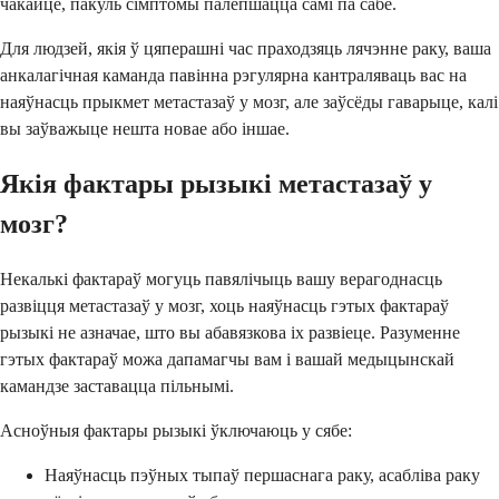
чакайце, пакуль сімптомы палепшацца самі па сабе.
Для людзей, якія ў цяперашні час праходзяць лячэнне раку, ваша
анкалагічная каманда павінна рэгулярна кантраляваць вас на
наяўнасць прыкмет метастазаў у мозг, але заўсёды гаварыце, калі
вы заўважыце нешта новае або іншае.
Якія фактары рызыкі метастазаў у
мозг?
Некалькі фактараў могуць павялічыць вашу верагоднасць
развіцця метастазаў у мозг, хоць наяўнасць гэтых фактараў
рызыкі не азначае, што вы абавязкова іх развіеце. Разуменне
гэтых фактараў можа дапамагчы вам і вашай медыцынскай
камандзе заставацца пільнымі.
Асноўныя фактары рызыкі ўключаюць у сябе:
Наяўнасць пэўных тыпаў першаснага раку, асабліва раку