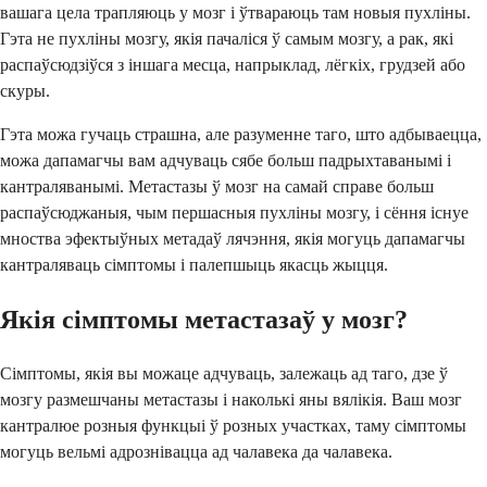
вашага цела трапляюць у мозг і ўтвараюць там новыя пухліны.
Гэта не пухліны мозгу, якія пачаліся ў самым мозгу, а рак, які
распаўсюдзіўся з іншага месца, напрыклад, лёгкіх, грудзей або
скуры.
Гэта можа гучаць страшна, але разуменне таго, што адбываецца,
можа дапамагчы вам адчуваць сябе больш падрыхтаванымі і
кантраляванымі. Метастазы ў мозг на самай справе больш
распаўсюджаныя, чым першасныя пухліны мозгу, і сёння існуе
мноства эфектыўных метадаў лячэння, якія могуць дапамагчы
кантраляваць сімптомы і палепшыць якасць жыцця.
Якія сімптомы метастазаў у мозг?
Сімптомы, якія вы можаце адчуваць, залежаць ад таго, дзе ў
мозгу размешчаны метастазы і наколькі яны вялікія. Ваш мозг
кантралюе розныя функцыі ў розных участках, таму сімптомы
могуць вельмі адрознівацца ад чалавека да чалавека.