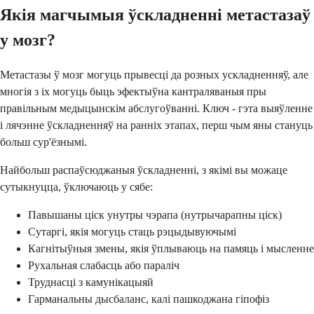
Якія магчымыя ўскладненні метастазаў
у мозг?
Метастазы ў мозг могуць прывесці да розных ускладненняў, але
многія з іх могуць быць эфектыўна кантраляваныя пры
правільным медыцынскім абслугоўванні. Ключ - гэта выяўленне
і лячэнне ўскладненняў на ранніх этапах, перш чым яны стануць
больш сур'ёзнымі.
Найбольш распаўсюджаныя ўскладненні, з якімі вы можаце
сутыкнуцца, ўключаюць у сябе:
Павышаны ціск унутры чэрапа (нутрычарапны ціск)
Сутаргі, якія могуць стаць рэцыдывуючымі
Кагнітыўныя змены, якія ўплываюць на памяць і мысленне
Рухальная слабасць або параліч
Труднасці з камунікацыяй
Гарманальны дысбаланс, калі пашкоджана гіпофіз