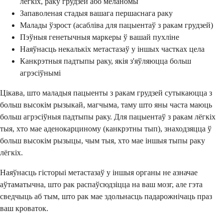
лёгкіх, раку грудзей або меланомы
Запаволеная стадыя вашага першаснага раку
Малады ўзрост (асабліва для пацыентаў з ракам грудзей)
Пэўныя генетычныя маркеры ў вашай пухліне
Наяўнасць некалькіх метастазаў у іншых частках цела
Канкрэтныя падтыпы раку, якія з'яўляюцца больш
агрэсіўнымі
Цікава, што маладыя пацыенты з ракам грудзей сутыкаюцца з
больш высокім рызыкай, магчыма, таму што яны часта маюць
больш агрэсіўныя падтыпы раку. Для пацыентаў з ракам лёгкіх
тыя, хто мае аденокарциному (канкрэтны тып), знаходзяцца ў
больш высокім рызыцы, чым тыя, хто мае іншыя тыпы раку
лёгкіх.
Наяўнасць гісторыі метастазаў у іншыя органы не азначае
аўтаматычна, што рак распаўсюдзіцца на ваш мозг, але гэта
сведчыць аб тым, што рак мае здольнасць падарожнічаць праз
ваш кроваток.