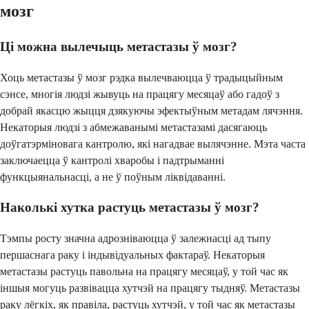
мозг
Ці можна вылечыць метастазы ў мозг?
Хоць метастазы ў мозг рэдка вылечваюцца ў традыцыйным
сэнсе, многія людзі жывуць на працягу месяцаў або гадоў з
добрай якасцю жыцця дзякуючы эфектыўным метадам лячэння.
Некаторыя людзі з абмежаванымі метастазамі дасягаюць
доўгатэрміновага кантролю, які нагадвае вылячэнне. Мэта часта
заключаецца ў кантролі хваробы і падтрыманні
функцыянальнасці, а не ў поўным ліквідаванні.
Наколькі хутка растуць метастазы ў мозг?
Тэмпы росту значна адрозніваюцца ў залежнасці ад тыпу
першаснага раку і індывідуальных фактараў. Некаторыя
метастазы растуць павольна на працягу месяцаў, у той час як
іншыя могуць развівацца хутчэй на працягу тыдняў. Метастазы
раку лёгкіх, як правіла, растуць хутчэй, у той час як метастазы