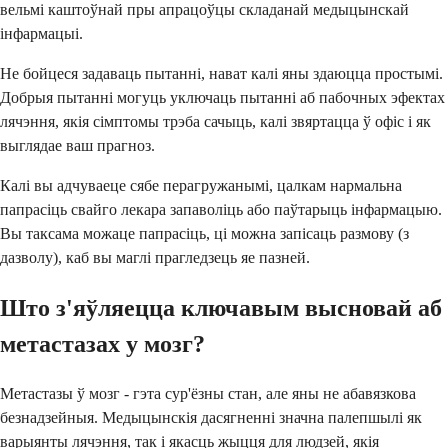
вельмі каштоўнай пры апрацоўцы складанай медыцынскай
інфармацыі.
Не бойцеся задаваць пытанні, нават калі яны здаюцца простымі.
Добрыя пытанні могуць уключаць пытанні аб пабочных эфектах
лячэння, якія сімптомы трэба сачыць, калі звяртацца ў офіс і як
выглядае ваш прагноз.
Калі вы адчуваеце сябе перагружанымі, цалкам нармальна
папрасіць свайго лекара запаволіць або паўтарыць інфармацыю.
Вы таксама можаце папрасіць, ці можна запісаць размову (з
дазволу), каб вы маглі прагледзець яе пазней.
Што з'яўляецца ключавым высновай аб
метастазах у мозг?
Метастазы ў мозг - гэта сур'ёзны стан, але яны не абавязкова
безнадзейныя. Медыцынскія дасягненні значна палепшылі як
варыянты лячэння, так і якасць жыцця для людзей, якія