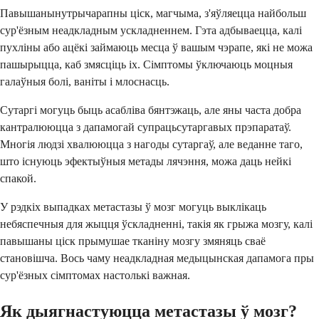
Павышанынутрычарапны ціск, магчыма, з'яўляецца найбольш
сур'ёзным неадкладным ускладненнем. Гэта адбываецца, калі
пухліны або ацёкі займаюць месца ў вашым чэрапе, які не можа
пашырыцца, каб змясціць іх. Сімптомы ўключаюць моцныя
галаўныя болі, ваніты і млоснасць.
Сутаргі могуць быць асабліва бянтэжаць, але яны часта добра
кантралююцца з дапамогай супрацьсутаргавых прэпаратаў.
Многія людзі хвалююцца з нагоды сутаргаў, але веданне таго,
што існуюць эфектыўныя метады лячэння, можа даць нейкі
спакой.
У рэдкіх выпадках метастазы ў мозг могуць выклікаць
небяспечныя для жыцця ўскладненні, такія як грыжа мозгу, калі
павышаны ціск прымушае тканіну мозгу змяняць сваё
становішча. Вось чаму неадкладная медыцынская дапамога пры
сур'ёзных сімптомах настолькі важная.
Як дыягнастуюцца метастазы ў мозг?