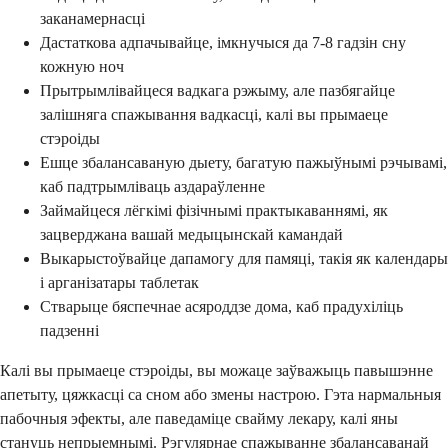
заканамернасці
Дастаткова адпачывайце, імкнучыся да 7-8 гадзін сну
кожную ноч
Прытрымлівайцеся вадкага рэжыму, але пазбягайце
залішняга спажывання вадкасці, калі вы прымаеце
стэроіды
Ешце збалансаваную дыету, багатую пажыўнымі рэчывамі,
каб падтрымліваць аздараўленне
Займайцеся лёгкімі фізічнымі практыкаваннямі, як
зацверджана вашай медыцынскай камандай
Выкарыстоўвайце дапамогу для памяці, такія як календары
і арганізатары таблетак
Стварыце бяспечнае асяроддзе дома, каб прадухіліць
падзенні
Калі вы прымаеце стэроіды, вы можаце заўважыць павышэнне
апетыту, цяжкасці са сном або змены настрою. Гэта нармальныя
пабочныя эфекты, але паведаміце свайму лекару, калі яны
стануць непрыемнымі. Рэгулярнае спажыванне збалансаванай