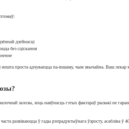
мптомаў:
дзённай дзейнасці
юцца без сціскання
аненне
лі нешта проста адчуваецца па-іншаму, чым звычайна. Ваш лекар м
лозы?
лочнай залозы, хоць наяўнасць гэтых фактараў рызыкі не гаранту
ста развіваюцца ў гады рэпрадуктыўнага ўзросту, асабліва ў 40