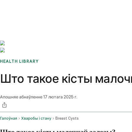
Benchmarks
Stories
FAQ
Sign up / Log in
HEALTH LIBRARY
Што такое кісты малоч
Апошняе абнаўленне
17 лютага 2025 г.
Галоўная
Хваробы і стану
Breast Cysts