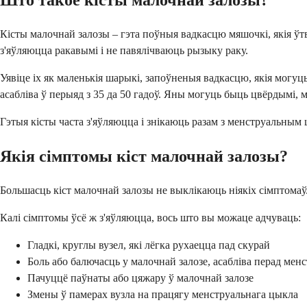
Што такое кісты малочнай залозы?
Кісты малочнай залозы – гэта поўныя вадкасцю мяшочкі, якія ў
з'яўляюцца ракавымі і не павялічваюць рызыку раку.
Уявіце іх як маленькія шарыкі, запоўненыя вадкасцю, якія могу
асабліва ў перыяд з 35 да 50 гадоў. Яны могуць быць цвёрдымі, м
Гэтыя кісты часта з'яўляюцца і знікаюць разам з менструальным 
Якія сімптомы кіст малочнай залозы?
Большасць кіст малочнай залозы не выклікаюць ніякіх сімптомаў.
Калі сімптомы ўсё ж з'яўляюцца, вось што вы можаце адчуваць:
Гладкі, круглы вузел, які лёгка рухаецца пад скурай
Боль або балючасць у малочнай залозе, асабліва перад мен
Пачуццё паўнаты або цяжару ў малочнай залозе
Змены ў памерах вузла на працягу менструальнага цыкла