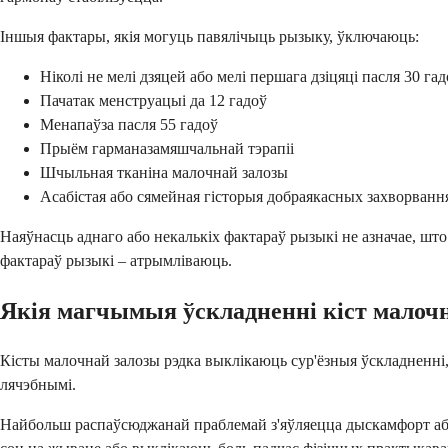
Іншыя фактары, якія могуць павялічыць рызыку, ўключаюць:
Ніколі не мелі дзяцей або мелі першага дзіцяці пасля 30 га
Пачатак менструацыі да 12 гадоў
Менапаўза пасля 55 гадоў
Прыём гарманазамяшчальнай тэрапіі
Шчыльная тканіна малочнай залозы
Асабістая або сямейная гісторыя добраякасных захворванн
Наяўнасць аднаго або некалькіх фактараў рызыкі не азначае, што 
фактараў рызыкі – атрымліваюць.
Якія магчымыя ўскладненні кіст малоч
Кісты малочнай залозы рэдка выклікаюць сур'ёзныя ўскладненні,
лячэбнымі.
Найбольш распаўсюджанай праблемай з'яўляецца дыскамфорт або