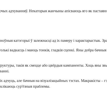
лючых адчуванняў. Некаторыя жанчыны апісваюць яго як пастаянн
ноўныя катэгорыі ў залежнасці ад іх памеру і характарыстык. З
ькі вадкасць і маюць тонкія, гладкія сценкі. Яны добра бачныя
руктуры, такія як смецце або цвёрдыя кампаненты. Хоць яны зв
ванні.
б іх адчуць, але бачныя на візуалізацыйных тэстах. Макракісты –
ыклікаюць сур'ёзныя праблемы.