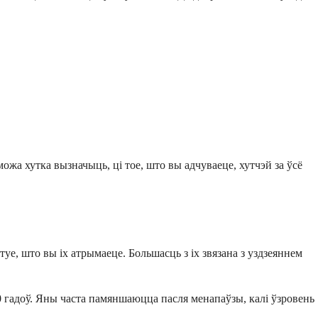
ожа хутка вызначыць, ці тое, што вы адчуваеце, хутчэй за ўсё
е, што вы іх атрымаеце. Большасць з іх звязана з уздзеяннем
 гадоў. Яны часта памяншаюцца пасля менапаўзы, калі ўзровень