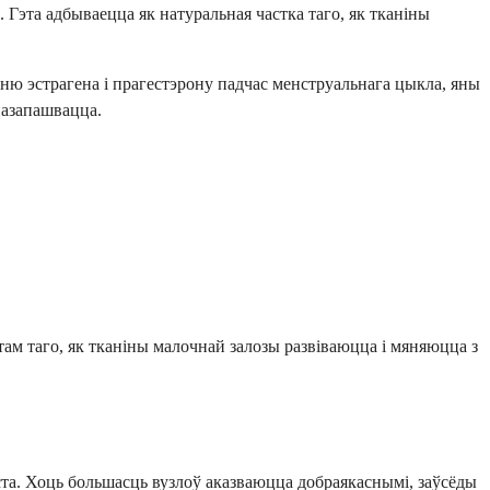
 Гэта адбываецца як натуральная частка таго, як тканіны
 эстрагена і прагестэрону падчас менструальнага цыкла, яны
назапашвацца.
там таго, як тканіны малочнай залозы развіваюцца і мяняюцца з
іста. Хоць большасць вузлоў аказваюцца добраякаснымі, заўсёды