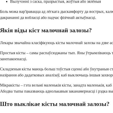
Вылучэнні з саска, празрыстыя, жоўтыя або зялёныя
Боль можа вар'іравацца ад лёгкага дыскамфорту да вострых, ка
дакрананні да вобласці або падчас фізічнай актыўнасці.
Якія віды кіст малочнай залозы?
Лекары звычайна класіфікуюць кісты малочнай залозы на дзве ас
Простыя кісты – самы распаўсюджаны тып. Яны ўтрымліваюць тол
занепакоенасці.
Складзеныя кісты маюць больш тоўстыя сценкі або ўнутраныя ст
назірання або дадатковых аналізаў, каб выключыць іншыя захвор
Мікракісты – гэта вельмі маленькія кісты, занадта маленькія, ка
Абодва тыпы паказваюць аднолькавыя заканамернасці і рэдка в
Што выклікае кісты малочнай залозы?