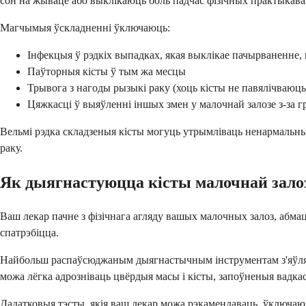
сон на жываце або выклікаюць боль падчас фізічных практыкава
Магчымыя ўскладненні ўключаюць:
Інфекцыя ў рэдкіх выпадках, якая выклікае пачырваненне, 
Паўторныя кісты ў тым жа месцы
Трывога з нагоды рызыкі раку (хоць кісты не павялічваюц
Цяжкасці ў выяўленні іншых змен у малочнай залозе з-за г
Вельмі рэдка складзеныя кісты могуць утрымліваць ненармальны
раку.
Як дыягнастуюцца кісты малочнай зал
Ваш лекар пачне з фізічнага агляду вашых малочных залоз, абма
спатрэбіцца.
Найбольш распаўсюджаным дыягнастычным інструментам з'яўляец
можа лёгка адрозніваць цвёрдыя масы і кісты, запоўненыя вадка
Дадатковыя тэсты, якія ваш лекар можа рэкамендаваць, ўключаю