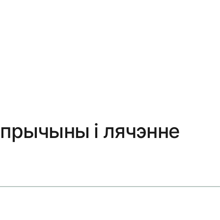
 прычыны і лячэнне