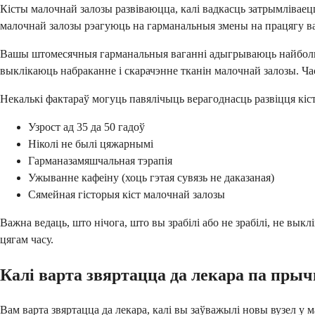
Кісты малочнай залозы развіваюцца, калі вадкасць затрымліваец
малочнай залозы рэагуюць на гарманальныя змены на працягу в
Вашы штомесячныя гарманальныя ваганні адыгрываюць найбольшу
выклікаюць набраканне і скарачэнне тканін малочнай залозы. Ча
Некалькі фактараў могуць павялічыць верагоднасць развіцця кіст
Узрост ад 35 да 50 гадоў
Ніколі не былі цяжарнымі
Гарманазамяшчальная тэрапія
Ужыванне кафеіну (хоць гэтая сувязь не даказаная)
Сямейная гісторыя кіст малочнай залозы
Важна ведаць, што нічога, што вы зрабілі або не зрабілі, не вы
цягам часу.
Калі варта звяртацца да лекара па пры
Вам варта звяртацца да лекара, калі вы заўважылі новы вузел у 