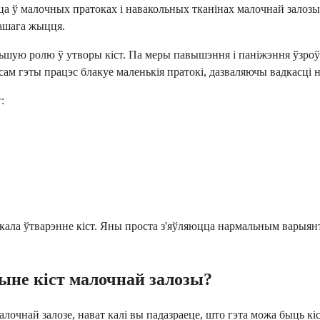
ца ў малочных пратоках і навакольных тканінах малочнай залозы.
ашага жыцця.
ю ролю ў утворы кіст. Па меры павышэння і паніжэння ўзроўню
сам гэты працэс блакуе маленькія пратокі, дазваляючы вадкасці 
:
клікала ўтварэнне кіст. Яны проста з'яўляюцца нармальным варыян
чыне кіст малочнай залозы?
малочнай залозе, нават калі вы падазраеце, што гэта можа быць к