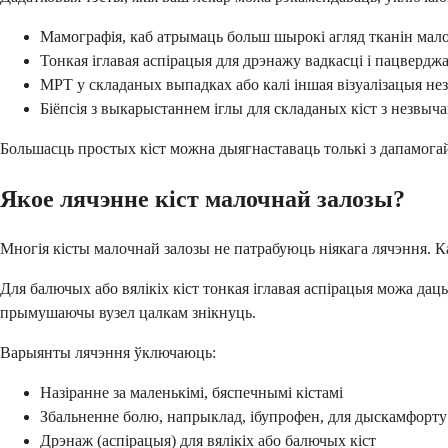
Мамографія, каб атрымаць больш шырокі агляд тканін мал
Тонкая іглавая аспірацыя для дрэнажу вадкасці і пацвердж
МРТ у складаных выпадках або калі іншая візуалізацыя не
Біёпсія з выкарыстаннем іглы для складаных кіст з незвы
Большасць простых кіст можна дыягнаставаць толькі з дапамогай
Якое лячэнне кіст малочнай залозы?
Многія кісты малочнай залозы не патрабуюць ніякага лячэння. Кал
Для балючых або вялікіх кіст тонкая іглавая аспірацыя можа дац
прымушаючы вузел цалкам знікнуць.
Варыянты лячэння ўключаюць:
Назіранне за маленькімі, бяспечнымі кістамі
Збальненне болю, напрыклад, ібупрофен, для дыскамфорту
Дрэнаж (аспірацыя) для вялікіх або балючых кіст