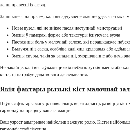
лепш правесці іх агляд.
Запішыцеся на прыём, калі вы адчуваеце якія-небудзь з гэтых сі
Новы вузел, які не знікае пасля наступнай менструацыі
Змены ў памерах, форме або тэкстуры існуючага вузла
Пастаянны боль у малочнай залозе, які перашкаджае паўся
Вылучэнні з саска, асабліва калі яны крывавыя або адбыва
Змены скуры, такія як западанні, зморшчванне або пачырв
Не чакайце, калі вы заўважыце якія-небудзь хуткія змены або ка
кіста, ці патрабуе дадатковага даследавання.
Якія фактары рызыкі кіст малочнай за
Пэўныя фактары могуць павялічыць верагоднасць развіцця кіст ма
гармонаў на працягу вашага жыцця.
Ваш узрост адыгрывае найбольш важную ролю. Кісты найбольш ча
гармонаў стабілізуецца.