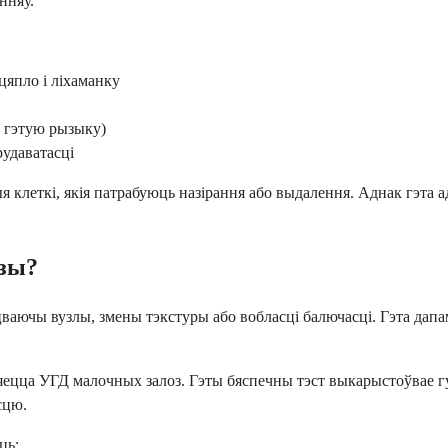
нняў.
цяпло і ліхаманку
ь гэтую рызыку)
рудаватасці
я клеткі, якія патрабуюць назірання або выдалення. Аднак гэта
озы?
цваючы вузлы, змены тэкстуры або вобласці балючасці. Гэта дапа
ца УГД малочных залоз. Гэты бяспечны тэст выкарыстоўвае гук
сцю.
ць: