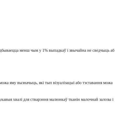
 адбываецца менш чым у 1% выпадкаў і звычайна не сведчыць аб
можа яму вызначыць, які тып візуалізацыі або тэставання можа
авыя хвалі для стварэння малюнкаў тканін малочнай залозы і