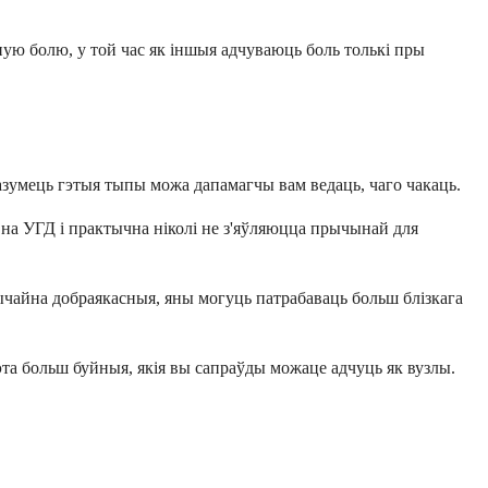
ую болю, у той час як іншыя адчуваюць боль толькі пры
разумець гэтыя тыпы можа дапамагчы вам ведаць, чаго чакаць.
 на УГД і практычна ніколі не з'яўляюцца прычынай для
ычайна добраякасныя, яны могуць патрабаваць больш блізкага
 гэта больш буйныя, якія вы сапраўды можаце адчуць як вузлы.