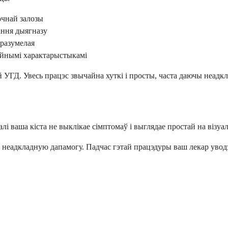
очнай залозы
ання дыягназу
зразумелая
чайнымі характарыстыкамі
 УГД. Увесь працэс звычайна хуткі і просты, часта даючы неадкл
і ваша кіста не выклікае сімптомаў і выглядае простай на візуал
ь неадкладную дапамогу. Падчас гэтай працэдуры ваш лекар уводзі