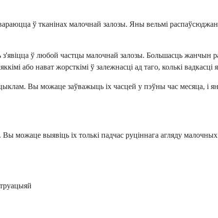
твараюцца ў тканінах малочнай залозы. Яны вельмі распаўсюджан
ць з'явіцца ў любой частцы малочнай залозы. Большасць жанчын р
яккімі або нават жорсткімі ў залежнасці ад таго, колькі вадкасц
цыклам. Вы можаце заўважыць іх часцей у пэўны час месяца, і ян
 Вы можаце выявіць іх толькі падчас руціннага агляду малочных з
струацыяй