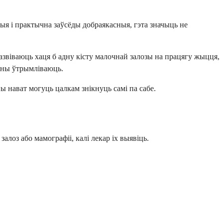
ыя і практычна заўсёды добраякасныя, гэта значыць не
азвіваюць хаця б адну кісту малочнай залозы на працягу жыцця,
і яны ўтрымліваюць.
ы нават могуць цалкам знікнуць самі па сабе.
алоз або мамографіі, калі лекар іх выявіць.