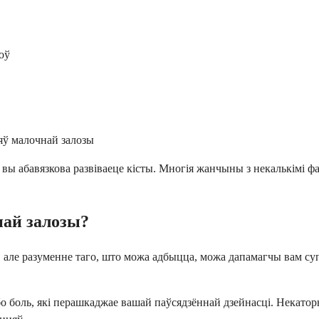
доў
яў малочнай залозы
вы абавязкова развіваеце кісты. Многія жанчыны з некалькімі фак
най залозы?
 але разуменне таго, што можа адбыцца, можа дапамагчы вам суп
 боль, які перашкаджае вашай паўсядзённай дзейнасці. Некато