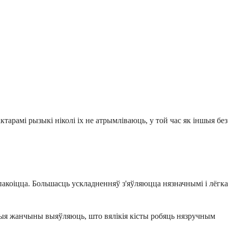
тарамі рызыкі ніколі іх не атрымліваюць, у той час як іншыя без
акоіцца. Большасць ускладненняў з'яўляюцца нязначнымі і лёгка
рыя жанчыны выяўляюць, што вялікія кісты робяць нязручным