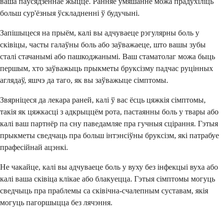
ваша паўсядзённае жыццё. Ранняе ўмяшанне можа прадухіліць
больш сур'ёзныя ўскладненні ў будучыні.
Запішыцеся на прыём, калі вы адчуваеце рэгулярны боль у
сківіцы, часты галаўны боль або заўважаеце, што вашы зубы
сталі стачанымі або пашкоджанымі. Ваш стаматолаг можа быць
першым, хто заўважыць прыкметы бруксізму падчас руцінных
аглядаў, яшчэ да таго, як вы заўважыце сімптомы.
Звярніцеся да лекара раней, калі ў вас ёсць цяжкія сімптомы,
такія як цяжкасці з адкрыццём рота, пастаянны боль у твары або
калі ваш партнёр па сну паведамляе пра гучныя сцірання. Гэтыя
прыкметы сведчаць пра больш інтэнсіўны бруксізм, які патрабуе
прафесійнай ацэнкі.
Не чакайце, калі вы адчуваеце боль у вуху без інфекцыі вуха або
калі ваша сківіца клікае або блакуецца. Гэтыя сімптомы могуць
сведчыць пра праблемы са сківічна-счалепным суставам, якія
могуць пагоршыцца без лячэння.