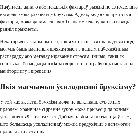
Наяўнасць аднаго або некалькіх фактараў рызыкі не азначае, што
вы абавязкова развіваеце бруксізм. Аднак, ведаючы пра гэтыя
фактары, можа дапамагчы вам і вашаму лекару кантраляваць
раннія прыкметы.
Некаторыя фактары рызыкі, такія як стрэс і звычкі ладу жыцця,
могуць быць змененыя шляхам змен у вашым паўсядзённым
распарадку або метадаў кіравання стрэсам. Іншыя, такія як
генетыка або медыцынскія захворванні, патрабуюць пастаяннага
маніторынгу і кіравання.
Якія магчымыя ўскладненні бруксізму?
У той час як лёгкі бруксізм можа не выклікаць сур'ёзных
праблем, хранічнае сціранне зубоў можа прывесці да розных
ускладненняў з цягам часу. Добрая навіна заключаецца ў тым,
што большасць ускладненняў можна прадухіліць з дапамогай
правільнага лячэння.