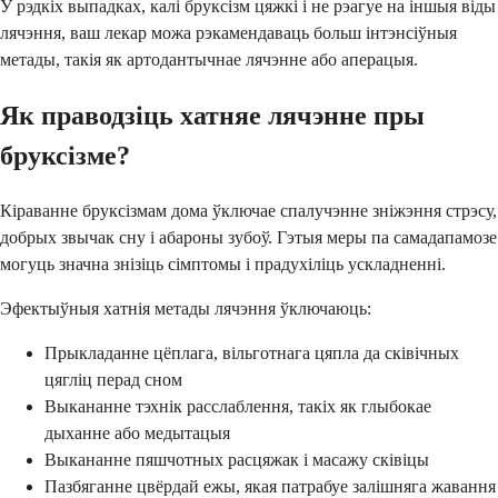
У рэдкіх выпадках, калі бруксізм цяжкі і не рэагуе на іншыя віды
лячэння, ваш лекар можа рэкамендаваць больш інтэнсіўныя
метады, такія як артодантычнае лячэнне або аперацыя.
Як праводзіць хатняе лячэнне пры
бруксізме?
Кіраванне бруксізмам дома ўключае спалучэнне зніжэння стрэсу,
добрых звычак сну і абароны зубоў. Гэтыя меры па самадапамозе
могуць значна знізіць сімптомы і прадухіліць ускладненні.
Эфектыўныя хатнія метады лячэння ўключаюць:
Прыкладанне цёплага, вільготнага цяпла да сківічных
цягліц перад сном
Выкананне тэхнік расслаблення, такіх як глыбокае
дыханне або медытацыя
Выкананне пяшчотных расцяжак і масажу сківіцы
Пазбяганне цвёрдай ежы, якая патрабуе залішняга жавання