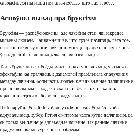
саромейцеся пытацца пра што-небудзь, што вас турбуе.
Асноўны вывад пра бруксізм
Бруксізм — распаўсюджаны, але лячэбны стан, які закранае
мільёны людзей. Найважнейшае, што трэба памятаць, гэта тое,
што ранняе выяўленне і лячэнне могуць прадухіліць сур'ёзныя
ўскладненні і палепшыць якасць вашага жыцця.
Хоць бруксізм не заўсёды можна цалкам вылечыць, яго можна
эфектыўна кантраляваць з дапамогай правільнага спалучэння
метадаў лячэння. Большасць людзей бачаць значнае паляпшэнне
пры правільным сыходзе, няхай гэта будзе начны каппа,
кіраванне стрэсам або змены ладу жыцця.
Не ігнаруйце ўстойлівы боль у сківіцы, галаўны боль або
адчувальнасць зубоў. Гэтыя сімптомы часта хутка паляпшаюцца,
як толькі вы пачнеце адпаведнае лячэнне, і іх ранняе лячэнне
прадухіляе больш сур'ёзныя праблемы.