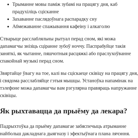
Трыманне мовы паміж зубамі на працягу дня, каб
прадухіліць сцісканне
Захаванне паслядоўнага распарадку сну
Абмежаванне спажывання кафеіну і алкаголю
Стварыце расслабляльны рытуал перад сном, які можа
дапамагчы знізіць сціранне зубоў ноччу. Паспрабуйце такія
заняткі, як чытанне, пяшчотныя расцяжкі або праслухоўванне
спакойнай музыкі перад сном.
Звяртайце ўвагу на тое, калі вы сціскаеце сківіцу на працягу дня,
і свядома расслабляйце гэтыя мышцы. Устаноўка напамінак на
тэлефоне можа дапамагчы вам рэгулярна правяраць напружанне
сківіцы.
Як рыхтавацца да прыёму да лекара?
Падрыхтоўка да прыёму дапамагае забяспечыць атрыманне
найбольш дакладнага дыягназу і эфектыўнага плана лячэння.