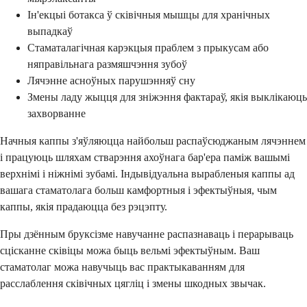
Ін'екцыі ботакса ў сківічныя мышцы для хранічных
выпадкаў
Стаматалагічная карэкцыя праблем з прыкусам або
няправільнага размяшчэння зубоў
Лячэнне асноўных парушэнняў сну
Змены ладу жыцця для зніжэння фактараў, якія выклікаюць
захворванне
Начныя каппы з'яўляюцца найбольш распаўсюджаным лячэннем
і працуюць шляхам стварэння ахоўнага бар'ера паміж вашымі
верхнімі і ніжнімі зубамі. Індывідуальна вырабленыя каппы ад
вашага стаматолага больш камфортныя і эфектыўныя, чым
каппы, якія прадаюцца без рэцэпту.
Пры дзённым бруксізме навучанне распазнаваць і перарываць
сцісканне сківіцы можа быць вельмі эфектыўным. Ваш
стаматолаг можа навучыць вас практыкаванням для
расслаблення сківічных цягліц і змены шкодных звычак.