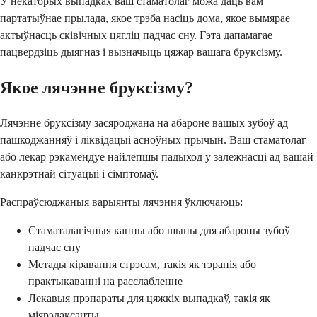
У некаторых выпадках ваш стаматолаг можа даць вам
партатыўнае прылада, якое трэба насіць дома, якое вымярае
актыўнасць сківічных цягліц падчас сну. Гэта дапамагае
пацвердзіць дыягназ і вызначыць цяжар вашага бруксізму.
Якое лячэнне бруксізму?
Лячэнне бруксізму засяроджана на абароне вашых зубоў ад
пашкоджанняў і ліквідацыі асноўных прычын. Ваш стаматолаг
або лекар рэкамендуе найлепшы падыход у залежнасці ад вашай
канкрэтнай сітуацыі і сімптомаў.
Распраўсюджаныя варыянты лячэння ўключаюць:
Стаматалагічныя каппы або шыны для абароны зубоў
падчас сну
Метады кіравання стрэсам, такія як тэрапія або
практыкаванні на расслабленне
Лекавыя прэпараты для цяжкіх выпадкаў, такія як
міярэлаксанты