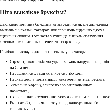
Што выклікае бруксізм?
Дакладная прычына бруксізму не заўсёды ясная, але даследчыкі
вызначылі некалькі фактараў, якія спрыяюць сціранню зубоў і
сціскання сківіцы. Гэта часта з'яўляецца вынікам спалучэння
фізічных, псіхалагічных і генетычных фактараў.
Найбольш распаўсюджаныя прычыны ўключаюць:
Стрэс і трывога, якія могуць выклікаць напружанне цягліц
па ўсім целе
Парушэнні сну, такія як апноэ сну або храп
Пэўныя лекі, у прыватнасці, некаторыя антыдэпрэсанты
Ужыванне кафеіну, алкаголю або рэцрэацыйных
наркотыкаў
Няправільнае размяшчэнне зубоў або ненармальны прыкус
Рысы асобы, такія як агрэсіўнасць, канкурэнцыя або
гіперактыўнасць