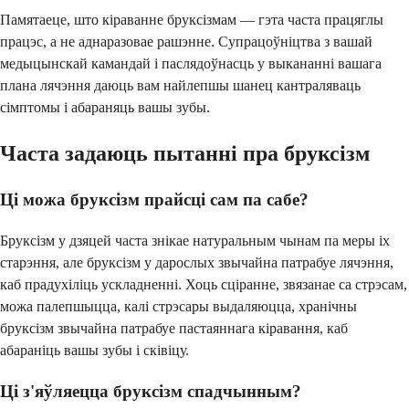
Памятаеце, што кіраванне бруксізмам — гэта часта працяглы
працэс, а не аднаразовае рашэнне. Супрацоўніцтва з вашай
медыцынскай камандай і паслядоўнасць у выкананні вашага
плана лячэння даюць вам найлепшы шанец кантраляваць
сімптомы і абараняць вашы зубы.
Часта задаюць пытанні пра бруксізм
Ці можа бруксізм прайсці сам па сабе?
Бруксізм у дзяцей часта знікае натуральным чынам па меры іх
старэння, але бруксізм у дарослых звычайна патрабуе лячэння,
каб прадухіліць ускладненні. Хоць сціранне, звязанае са стрэсам,
можа палепшыцца, калі стрэсары выдаляюцца, хранічны
бруксізм звычайна патрабуе пастаяннага кіравання, каб
абараніць вашы зубы і сківіцу.
Ці з'яўляецца бруксізм спадчынным?