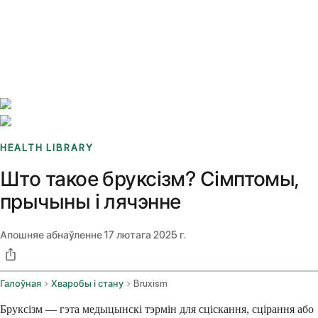
Benchmarks
Stories
FAQ
Sign up / Log in
HEALTH LIBRARY
Што такое бруксізм? Сімптомы,
прычыны і лячэнне
Апошняе абнаўленне
17 лютага 2025 г.
Галоўная
Хваробы і стану
Bruxism
Бруксізм — гэта медыцынскі тэрмін для сціскання, сцірання або