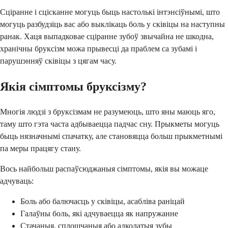
Сціранне і сцісканне могуць быць настолькі інтэнсіўнымі, што
могуць разбудзіць вас або выклікаць боль у сківіцы на наступны
ранак. Хаця выпадковае сціранне зубоў звычайна не шкодна,
хранічны бруксізм можа прывесці да праблем са зубамі і
парушэнняў сківіцы з цягам часу.
Якія сімптомы бруксізму?
Многія людзі з бруксізмам не разумеюць, што яны маюць яго,
таму што гэта часта адбываецца падчас сну. Прыкметы могуць
быць нязначнымі спачатку, але становяцца больш прыкметнымі
па меры працягу стану.
Вось найбольш распаўсюджаныя сімптомы, якія вы можаце
адчуваць:
Боль або балючасць у сківіцы, асабліва раніцай
Галаўны боль, які адчуваецца як напружанне
Стачаныя, сплошчаныя або адколатыя зубы