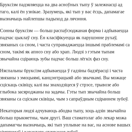
Бруксізм падзяляецца на два асноўных тыпу ў залежнасці ад
таго, калі ён узнікае. Зразумець, які тып у вас ёсць, дапамагае
вызначыць найлепшы падыход да лячэння.
Сонны бруксізм — больш распаўсюджаная форма і адбываецца
падчас цыклаў сну. Ён класіфікуецца як парушэнне рухаў,
звязаных са сном, і часта суправаджаецца іншымі праблемамі са
сном, такімі як апноэ сну або храп. Людзі з гэтым тыпам
звычайна сціраюць зубы падчас больш лёгкіх фаз сну.
Няспальны бруксізм адбываецца ў гадзіны бадзёрасці і часта
звязаны з эмоцыямі, канцэнтрацыяй або звычкамі. Вы можаце
сціскаць сківіцу, калі вы знаходзіцеся ў стрэсе, трывозе або
глыбока засяроджаны на задачы. Гэты тып звычайна больш
звязаны са сціскам сківіцы, чым з сапраўдным сціраннем зубоў.
Некаторыя людзі адчуваюць абодва тыпу, хоць адзін звычайна
больш прыкметны, чым другі. Ваш стаматолаг або лекар можа
дапамагчы вызначыць, які тып уплывае на вас, на аснове вашых
сімптомаў і характару стачвання зубоў.