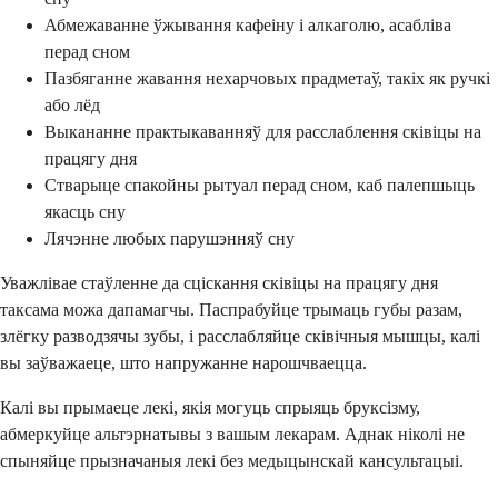
Абмежаванне ўжывання кафеіну і алкаголю, асабліва
перад сном
Пазбяганне жавання нехарчовых прадметаў, такіх як ручкі
або лёд
Выкананне практыкаванняў для расслаблення сківіцы на
працягу дня
Стварыце спакойны рытуал перад сном, каб палепшыць
якасць сну
Лячэнне любых парушэнняў сну
Уважлівае стаўленне да сціскання сківіцы на працягу дня
таксама можа дапамагчы. Паспрабуйце трымаць губы разам,
злёгку разводзячы зубы, і расслабляйце сківічныя мышцы, калі
вы заўважаеце, што напружанне нарошчваецца.
Калі вы прымаеце лекі, якія могуць спрыяць бруксізму,
абмеркуйце альтэрнатывы з вашым лекарам. Аднак ніколі не
спыняйце прызначаныя лекі без медыцынскай кансультацыі.