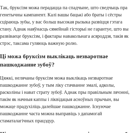
Так, бруксізм можа перадацца па спадчыне, што сведчыць пра
генетычны кампанент. Калі вашы бацькі або браты і сёстры
сціраюць зубы, у вас больш высокая рызыка развіцця гэтага
стану. Аднак наяўнасць сямейнай гісторыі не гарантуе, што вы
развіваеце бруксізм, і фактары навакольнага асяроддзя, такія як
стрэс, таксама гуляюць важную ролю.
Ці можа бруксізм выклікаць незваротнае
пашкоджанне зубоў?
Цяжкі, нелячаны бруксізм можа выклікаць незваротнае
пашкоджанне зубоў, у тым ліку стачванне эмалі, адколы,
расколіны і нават страту зубоў. Аднак пры правільным лячэнні,
такім як начныя каппы і ліквідацыя асноўных прычын, вы
можаце прадухіліць далейшае пашкоджанне. Існуючае
пашкоджанне часта можна выправіць з дапамогай
стаматалагічных працэдур.