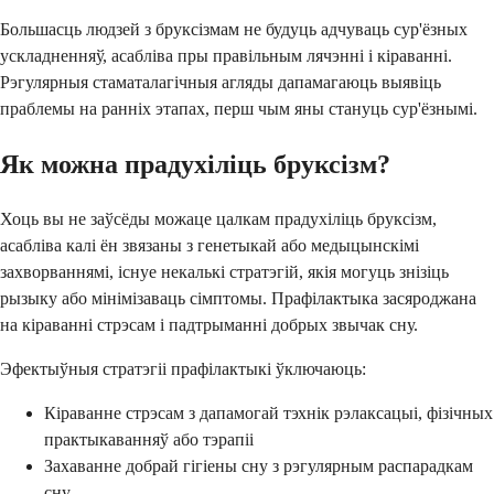
Большасць людзей з бруксізмам не будуць адчуваць сур'ёзных
ускладненняў, асабліва пры правільным лячэнні і кіраванні.
Рэгулярныя стаматалагічныя агляды дапамагаюць выявіць
праблемы на ранніх этапах, перш чым яны стануць сур'ёзнымі.
Як можна прадухіліць бруксізм?
Хоць вы не заўсёды можаце цалкам прадухіліць бруксізм,
асабліва калі ён звязаны з генетыкай або медыцынскімі
захворваннямі, існуе некалькі стратэгій, якія могуць знізіць
рызыку або мінімізаваць сімптомы. Прафілактыка засяроджана
на кіраванні стрэсам і падтрыманні добрых звычак сну.
Эфектыўныя стратэгіі прафілактыкі ўключаюць:
Кіраванне стрэсам з дапамогай тэхнік рэлаксацыі, фізічных
практыкаванняў або тэрапіі
Захаванне добрай гігіены сну з рэгулярным распарадкам
сну