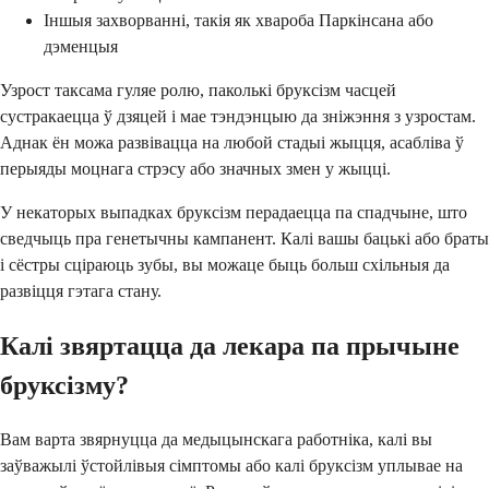
Іншыя захворванні, такія як хвароба Паркінсана або
дэменцыя
Узрост таксама гуляе ролю, паколькі бруксізм часцей
сустракаецца ў дзяцей і мае тэндэнцыю да зніжэння з узростам.
Аднак ён можа развівацца на любой стадыі жыцця, асабліва ў
перыяды моцнага стрэсу або значных змен у жыцці.
У некаторых выпадках бруксізм перадаецца па спадчыне, што
сведчыць пра генетычны кампанент. Калі вашы бацькі або браты
і сёстры сціраюць зубы, вы можаце быць больш схільныя да
развіцця гэтага стану.
Калі звяртацца да лекара па прычыне
бруксізму?
Вам варта звярнуцца да медыцынскага работніка, калі вы
заўважылі ўстойлівыя сімптомы або калі бруксізм уплывае на