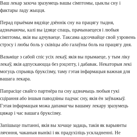
Ваш лекар захоча зразумець вашы сімптомы, цыклы сну і
фактары ладу жыцця.
Перад прыёмам вядзіце дзённік сну на працягу тыдня,
адзначаючы, калі вы ідзяце спаць, прачынаецеся і любыя
сімптомы, якія вы адчуваеце. Таксама адсочвайце свой узровень
стрэсу і любы боль у сківіцы або галаўны боль на працягу дня.
Вазьміце з сабой спіс усіх лекаў, якія вы прымаеце, у тым ліку
лекаў, якія адпускаюцца без рэцэпту, і дабавак. Некаторыя лекі
могуць спрыяць бруксізму, таму гэтая інфармацыя важная для
вашага лекара.
Папрасіце свайго партнёра па сну адзначыць любыя гукі
сцірання або іншыя паводзіны падчас сну, якія ён заўважыў.
Гэтая інфармацыя можа дапамагчы вашаму лекару зразумець
цяжар і час вашага бруксізму.
Запішыце пытанні, якія вы хочаце задаць, такія як варыянты
лячэння, чаканыя вынікі і як прадухіліць ускладненні. Не