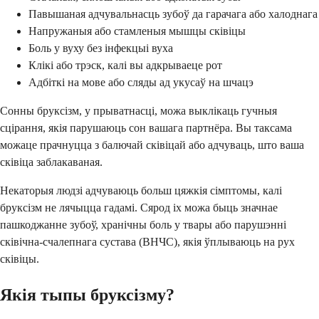
Павышаная адчувальнасць зубоў да гарачага або халоднага
Напружаныя або стамленыя мышцы сківіцы
Боль у вуху без інфекцыі вуха
Клікі або трэск, калі вы адкрываеце рот
Адбіткі на мове або сляды ад укусаў на шчацэ
Сонны бруксізм, у прыватнасці, можа выклікаць гучныя
сцірання, якія парушаюць сон вашага партнёра. Вы таксама
можаце прачнуцца з балючай сківіцай або адчуваць, што ваша
сківіца заблакаваная.
Некаторыя людзі адчуваюць больш цяжкія сімптомы, калі
бруксізм не лячыцца гадамі. Сярод іх можа быць значнае
пашкоджанне зубоў, хранічны боль у твары або парушэнні
сківічна-счалепнага сустава (ВНЧС), якія ўплываюць на рух
сківіцы.
Якія тыпы бруксізму?