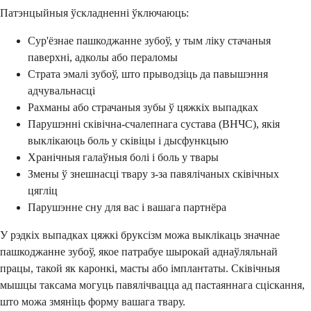
Патэнцыйныя ўскладненні ўключаюць:
Сур'ёзнае пашкоджанне зубоў, у тым ліку стачаныя
паверхні, адколы або пераломы
Страта эмалі зубоў, што прыводзіць да павышэння
адчувальнасці
Рахманы або страчаныя зубы ў цяжкіх выпадках
Парушэнні сківічна-счалепнага сустава (ВНЧС), якія
выклікаюць боль у сківіцы і дысфункцыю
Хранічныя галаўныя болі і боль у твары
Змены ў знешнасці твару з-за павялічаных сківічных
цягліц
Парушэнне сну для вас і вашага партнёра
У рэдкіх выпадках цяжкі бруксізм можа выклікаць значнае
пашкоджанне зубоў, якое патрабуе шырокай аднаўляльнай
працы, такой як каронкі, масты або імплантаты. Сківічныя
мышцы таксама могуць павялічвацца ад пастаяннага сціскання,
што можа змяніць форму вашага твару.