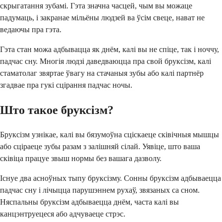
скрыгатання зубамі. Гэта значна часцей, чым вы можаце
падумаць, і закранае мільёны людзей ва ўсім свеце, нават не
ведаючы пра гэта.
Гэта стан можа адбывацца як днём, калі вы не спіце, так і ноччу,
падчас сну. Многія людзі даведваюцца пра свой бруксізм, калі
стаматолаг звяртае ўвагу на стачаныя зубы або калі партнёр
згадвае пра гукі сцірання падчас ночы.
Што такое бруксізм?
Бруксізм узнікае, калі вы бязумоўна сціскаеце сківічныя мышцы
або сціраеце зубы разам з залішняй сілай. Уявіце, што ваша
сківіца працуе звыш нормы без вашага дазволу.
Існуе два асноўных тыпу бруксізму. Сонны бруксізм адбываецца
падчас сну і лічыцца парушэннем рухаў, звязаных са сном.
Няспальны бруксізм адбываецца днём, часта калі вы
канцэнтруецеся або адчуваеце стрэс.