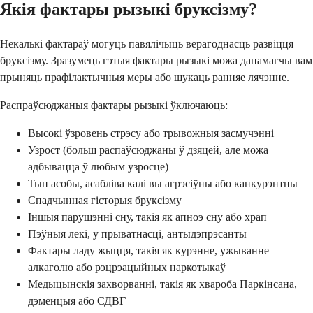
Якія фактары рызыкі бруксізму?
Некалькі фактараў могуць павялічыць верагоднасць развіцця
бруксізму. Зразумець гэтыя фактары рызыкі можа дапамагчы вам
прыняць прафілактычныя меры або шукаць ранняе лячэнне.
Распраўсюджаныя фактары рызыкі ўключаюць:
Высокі ўзровень стрэсу або трывожныя засмучэнні
Узрост (больш распаўсюджаны ў дзяцей, але можа
адбывацца ў любым узросце)
Тып асобы, асабліва калі вы агрэсіўны або канкурэнтны
Спадчынная гісторыя бруксізму
Іншыя парушэнні сну, такія як апноэ сну або храп
Пэўныя лекі, у прыватнасці, антыдэпрэсанты
Фактары ладу жыцця, такія як курэнне, ужыванне
алкаголю або рэцрэацыйных наркотыкаў
Медыцынскія захворванні, такія як хвароба Паркінсана,
дэменцыя або СДВГ