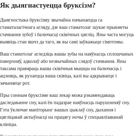
Як дыягнастуецца бруксізм?
Дыягностыка бруксізму звычайна пачынаецца са
стаматалагічнага агляду, дзе ваш стаматолаг шукае прыкметы
стачвання зубоў і балючасці сківічных цягліц. Яны часта могуць
выявіць стан яшчэ да таго, як вы самі заўважыце сімптомы.
Ваш стаматолаг агледзіць вашы зубы на наяўнасць сплошчаных
паверхняў, адколаў або незвычайных слядоў стачвання. Яны
таксама правяраць вашы сківічныя мышцы на балючасць і
ацэняць, як рухаецца ваша сківіца, калі вы адкрываеце і
зачыняеце рот.
Пры сонным бруксізме ваш лекар можа рэкамендаваць
даследаванне сну, калі ён падазрае наяўнасць парушэнняў сну.
Гэта ўключае маніторынг вашых цыклаў сну, дыхання і
цягліцавай актыўнасці на працягу ночы ў спецыялізаванай
клініцы.