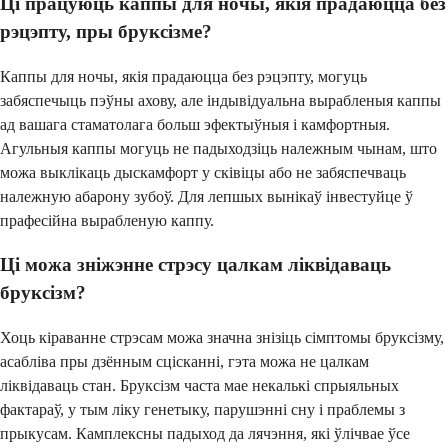
Ці працуюць каппы для ночы, якія прадаюцца без
рэцэпту, пры бруксізме?
Каппы для ночы, якія прадаюцца без рэцэпту, могуць
забяспечыць пэўны ахову, але індывідуальна вырабленыя каппы
ад вашага стаматолага больш эфектыўныя і камфортныя.
Агульныя каппы могуць не падыходзіць належным чынам, што
можа выклікаць дыскамфорт у сківіцы або не забяспечваць
належную абарону зубоў. Для лепшых вынікаў інвестуйце ў
прафесійна вырабленую каппу.
Ці можа зніжэнне стрэсу цалкам ліквідаваць
бруксізм?
Хоць кіраванне стрэсам можа значна знізіць сімптомы бруксізму,
асабліва пры дзённым сцісканні, гэта можа не цалкам
ліквідаваць стан. Бруксізм часта мае некалькі спрыяльных
фактараў, у тым ліку генетыку, парушэнні сну і праблемы з
прыкусам. Камплексны падыход да лячэння, які ўлічвае ўсе