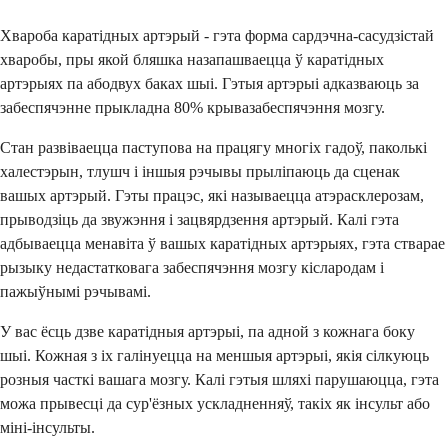
Хвароба каратідных артэрый - гэта форма сардэчна-сасудзістай
хваробы, пры якой бляшка назапашваецца ў каратідных
артэрыях па абодвух баках шыі. Гэтыя артэрыі адказваюць за
забеспячэнне прыкладна 80% крывазабеспячэння мозгу.
Стан развіваецца паступова на працягу многіх гадоў, паколькі
халестэрын, тлушч і іншыя рэчывы прыліпаюць да сценак
вашых артэрый. Гэты працэс, які называецца атэрасклерозам,
прыводзіць да звужэння і зацвярдзення артэрый. Калі гэта
адбываецца менавіта ў вашых каратідных артэрыях, гэта стварае
рызыку недастатковага забеспячэння мозгу кіслародам і
пажыўнымі рэчывамі.
У вас ёсць дзве каратідныя артэрыі, па адной з кожнага боку
шыі. Кожная з іх галінуецца на меншыя артэрыі, якія сілкуюць
розныя часткі вашага мозгу. Калі гэтыя шляхі парушаюцца, гэта
можа прывесці да сур'ёзных ускладненняў, такіх як інсульт або
міні-інсульты.