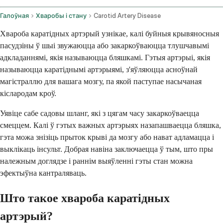
Галоўная
Хваробы і стану
Carotid Artery Disease
Хвароба каратідных артэрый узнікае, калі буйныя крывяносныя
пасудзіны ў шыі звужаюцца або закаркоўваюцца тлушчавымі
адкладаннямі, якія называюцца бляшкамі. Гэтыя артэрыі, якія
называюцца каратіднымі артэрыямі, з'яўляюцца асноўнай
магістраллю для вашага мозгу, па якой паступае насычаная
кіслародам кроў.
Уявіце сабе садовы шланг, які з цягам часу закаркоўваецца
смеццем. Калі ў гэтых важных артэрыях назапашваецца бляшка,
гэта можа знізіць прыток крыві да мозгу або нават адламацца і
выклікаць інсульт. Добрая навіна заключаецца ў тым, што пры
належным доглядзе і раннім выяўленні гэты стан можна
эфектыўна кантраляваць.
Што такое хвароба каратідных
артэрый?