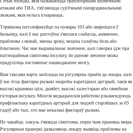
Гэтыя эпізоды, якія называюцца транзіторнымі ішэмічнымі
атакамі або ТИА, з'яўляюцца сур'ёзнымі папярэджвальнымі
знакамі, якія нельга ігнараваць.
Тэрмінова патэлефануйце па нумары 103 або звярніцеся ў
бальніцу, калі ў вас раптоўна з'явілася слабасць, аняменне,
праблемы з мовай, змены зроку, моцны галаўны боль або
блытанне. Час мае вырашальнае значэнне, калі гаворка ідзе пра
патэнцыйныя сімптомы інсульту, бо ранняе лячэнне можа
прадухіліць пастаяннае пашкоджанне мозгу.
Вам таксама варта запісацца на рэгулярны прыём да лекара, калі
ў вас ёсць фактары рызыкі хваробы каратідных артэрый, такія як
высокі крывяны ціск, дыябет, высокі халестэрын або сямейная
гісторыя інсульту. Многія медыцынскія работнікі рэкамендуюць
прафілактыку каратідных артэрый для людзей старэйшых за 65
гадоў або тых, хто мае некалькі фактараў рызыкі.
Не чакайце, пакуль з'явяцца сімптомы, перш чым прыняць меры.
Рэгулярныя праверкі дазваляюць лекару выявіць праблемы на