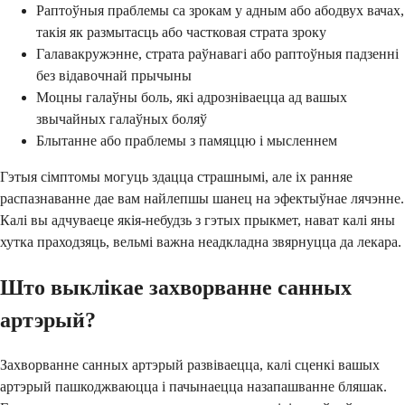
Раптоўныя праблемы са зрокам у адным або абодвух вачах,
такія як размытасць або частковая страта зроку
Галавакружэнне, страта раўнавагі або раптоўныя падзенні
без відавочнай прычыны
Моцны галаўны боль, які адрозніваецца ад вашых
звычайных галаўных боляў
Блытанне або праблемы з памяццю і мысленнем
Гэтыя сімптомы могуць здацца страшнымі, але іх ранняе
распазнаванне дае вам найлепшы шанец на эфектыўнае лячэнне.
Калі вы адчуваеце якія-небудзь з гэтых прыкмет, нават калі яны
хутка праходзяць, вельмі важна неадкладна звярнуцца да лекара.
Што выклікае захворванне санных
артэрый?
Захворванне санных артэрый развіваецца, калі сценкі вашых
артэрый пашкоджваюцца і пачынаецца назапашванне бляшак.