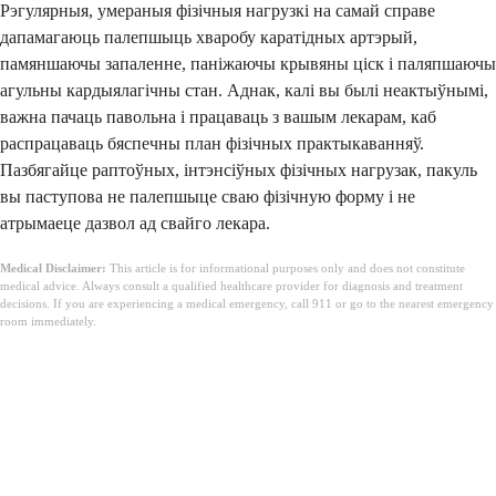
Рэгулярныя, умераныя фізічныя нагрузкі на самай справе
дапамагаюць палепшыць хваробу каратідных артэрый,
памяншаючы запаленне, паніжаючы крывяны ціск і паляпшаючы
агульны кардыялагічны стан. Аднак, калі вы былі неактыўнымі,
важна пачаць павольна і працаваць з вашым лекарам, каб
распрацаваць бяспечны план фізічных практыкаванняў.
Пазбягайце раптоўных, інтэнсіўных фізічных нагрузак, пакуль
вы паступова не палепшыце сваю фізічную форму і не
атрымаеце дазвол ад свайго лекара.
Medical Disclaimer:
This article is for informational purposes only and does not constitute
medical advice. Always consult a qualified healthcare provider for diagnosis and treatment
decisions. If you are experiencing a medical emergency, call 911 or go to the nearest emergency
room immediately.