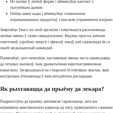
Не паліце ​​ў любой форме і абмяжуйце кантакт з
тытунёвым дымам
Пейце шмат вады і абмяжуйце спажыванне
перапрацаваных прадуктаў з высокім утрыманнем натрыю
Звяртайце ўвагу на свой арганізм і навучыцеся распазнаваць
любыя змены ў сваім самаадчуванні. Вядзіце просты дзённік
сімптомаў, узроўню энергіі і эфектаў лекаў, каб падзяліцца ім са
сваёй медыцынскай камандай.
Памятайце, што невялікія, пастаянныя змены часта прыводзяць
да лепшых вынікаў, чым драматычныя кароткатэрміновыя
намаганні. Засяродзьцеся на стварэнні ўстойлівых звычак, якія
натуральна ўпісваюцца ў ваш штодзённы распарадак.
Як рыхтавацца да прыёму да лекара?
Падрыхтоўка да прыёму дапамагае гарантаваць, што вы
атрымаеце максімальную карысць ад часу, праведзенага з вашым