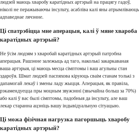
людзей маюць хваробу каратідных артэрый на працягу гадоў,
ніколі не перажываючы інсульту, асабліва калі яны атрымліваюць
адпаведнае лячэнне.
Ці спатрэбіцца мне аперацыя, калі ў мяне хвароба
каратідных артэрый?
Не ўсім людзям з хваробай каратідных артэрый патрэбна
аперацыя. Рашэнне залежыць ад таго, наколькі закаркаваная
ваша артэрыя, ці маюць месца сімптомы і ваш агульны стан
здароўя. Шмат людзей паспяхова кіруюць сваім станам толькі з
дапамогай лекаў і змены ладу жыцця. Аперацыя, як правіла,
рэкамендуецца пры моцным звужэнні (звычайна больш за 70%)
або калі ў вас былі сімптомы, падобныя да інсульту, але ваш
лекар старанна ацэніць вашу індывідуальную сітуацыю.
Ці можа фізічная нагрузка пагоршыць хваробу
каратідных артэрый?