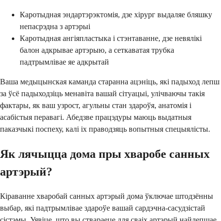
Каротыдная эндартэрэктомія, дзе хірург выдаляе бляшку
непасрэдна з артэрыі
Каротыдная ангіяпластыка і стэнтаванне, дзе невялікі
балон адкрывае артэрыю, а сеткаватая трубка
падтрымлівае яе адкрытай
Ваша медыцынская каманда старанна ацэніць, які падыход лепш
за ўсё падыходзіць менавіта вашай сітуацыі, улічваючы такія
фактары, як ваш узрост, агульны стан здароўя, анатомія і
асабістыя перавагі. Абедзве працэдуры маюць выдатныя
паказчыкі поспеху, калі іх праводзяць вопытныя спецыялісты.
Як лячыцца дома пры хваробе санных
артэрый?
Кіраванне хваробай санных артэрый дома ўключае штодзённы
выбар, які падтрымлівае здароўе вашай сардэчна-сасудзістай
сістэмы. Уявіце, што вы ствараеце для сваіх артэрый найлепшае