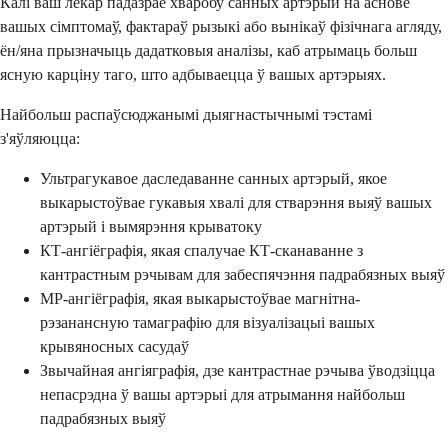
Калі ваш лекар падазрае хваробу санных артэрый на аснове
вашых сімптомаў, фактараў рызыкі або вынікаў фізічнага агляду,
ён/яна прызначыць дадатковыя аналізы, каб атрымаць больш
ясную карціну таго, што адбываецца ў вашых артэрыях.
Найбольш распаўсюджанымі дыягнастычнымі тэстамі
з'яўляюцца:
Ультрагукавое даследаванне санных артэрый, якое
выкарыстоўвае гукавыя хвалі для стварэння выяў вашых
артэрый і вымярэння крыватоку
КТ-ангіёграфія, якая спалучае КТ-сканаванне з
кантрастным рэчывам для забеспячэння падрабязных выяў
МР-ангіёграфія, якая выкарыстоўвае магнітна-
рэзанансную тамаграфію для візуалізацыі вашых
крывяносных сасудаў
Звычайная ангіяграфія, дзе кантрастнае рэчыва ўводзіцца
непасрэдна ў вашы артэрыі для атрымання найбольш
падрабязных выяў