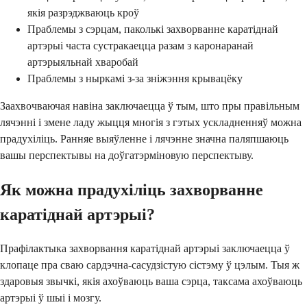
якія разрэджваюць кроў
Праблемы з сэрцам, паколькі захворванне каратіднай
артэрыі часта сустракаецца разам з каронаранай
артэрыяльнай хваробай
Праблемы з ныркамі з-за зніжэння крывацёку
Заахвочваючая навіна заключаецца ў тым, што пры правільным
лячэнні і змене ладу жыцця многія з гэтых ускладненняў можна
прадухіліць. Ранняе выяўленне і лячэнне значна паляпшаюць
вашы перспектывы на доўгатэрміновую перспектыву.
Як можна прадухіліць захворванне
каратіднай артэрыі?
Прафілактыка захворвання каратіднай артэрыі заключаецца ў
клопаце пра сваю сардэчна-сасудзістую сістэму ў цэлым. Тыя ж
здаровыя звычкі, якія ахоўваюць ваша сэрца, таксама ахоўваюць
артэрыі ў шыі і мозгу.