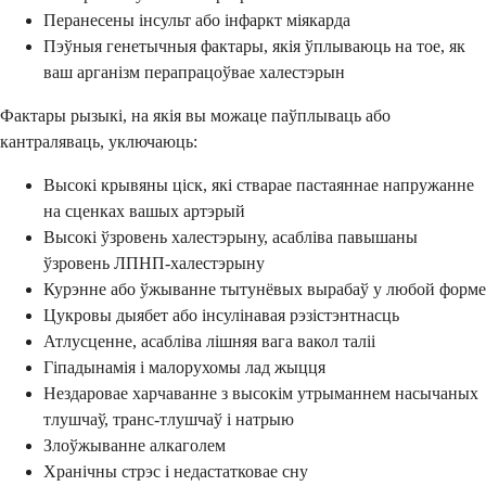
Перанесены інсульт або інфаркт міякарда
Пэўныя генетычныя фактары, якія ўплываюць на тое, як
ваш арганізм перапрацоўвае халестэрын
Фактары рызыкі, на якія вы можаце паўплываць або
кантраляваць, уключаюць:
Высокі крывяны ціск, які стварае пастаяннае напружанне
на сценках вашых артэрый
Высокі ўзровень халестэрыну, асабліва павышаны
ўзровень ЛПНП-халестэрыну
Курэнне або ўжыванне тытунёвых вырабаў у любой форме
Цукровы дыябет або інсулінавая рэзістэнтнасць
Атлусценне, асабліва лішняя вага вакол таліі
Гіпадынамія і малорухомы лад жыцця
Нездаровае харчаванне з высокім утрыманнем насычаных
тлушчаў, транс-тлушчаў і натрыю
Злоўжыванне алкаголем
Хранічны стрэс і недастатковае сну