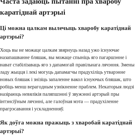
Часта задаюць пытанні пра хваробу
каратіднай артэрыі
Ці можна цалкам вылечыць хваробу каратіднай
артэрыі?
Хоць вы не можаце цалкам звярнуць назад ужо існуючае
назапашванне бляшак, вы можаце спыніць яго пагаршэнне і
нават стабілізаваць яго з дапамогай правільнага лячэння. Змены
ладу жыцця і лекі могуць дапамагчы прадухіліць утварэнне
новых бляшак і знізіць запаленне вакол існуючых бляшак, што
робіць менш верагодным узнікненне праблем. Некаторыя людзі
назіраюць невялікія паляпшэнні ў звужэнні артэрый пры
інтэнсіўным лячэнні, але галоўная мэта — прадухіленне
прагрэсавання і ускладненняў.
Як доўга можна пражыць з хваробай каратіднай
артэрыі?