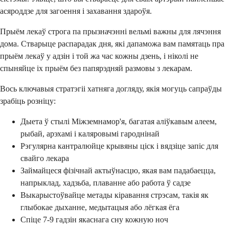
асяроддзе для загоення і захавання здароўя.
Прыём лекаў строга па прызначэнні вельмі важны для лячэння
дома. Стварыце распарадак дня, які дапаможа вам памятаць пра
прыём лекаў у адзін і той жа час кожны дзень, і ніколі не
спыняйце іх прыём без папярэдняй размовы з лекарам.
Вось ключавыя стратэгіі хатняга догляду, якія могуць сапраўды
зрабіць розніцу:
Дыета ў стылі Міжземнамор'я, багатая аліўкавым алеем,
рыбай, арэхамі і каляровымі гароднінай
Рэгулярна кантралюйце крывяны ціск і вядзіце запіс для
свайго лекара
Займайцеся фізічнай актыўнасцю, якая вам падабаецца,
напрыклад, хадзьба, плаванне або работа ў садзе
Выкарыстоўвайце метады кіравання стрэсам, такія як
глыбокае дыханне, медытацыя або лёгкая ёга
Спіце 7-9 гадзін якаснага сну кожную ноч