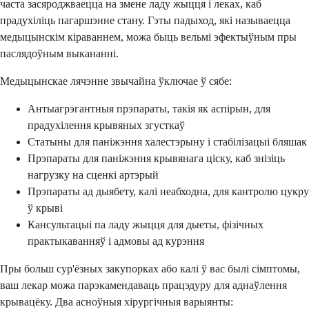
часта засяроджваецца на змене ладу жыцця і леках, каб
прадухіліць пагаршэнне стану. Гэты падыход, які называецца
медыцынскім кіраваннем, можа быць вельмі эфектыўным пры
паслядоўным выкананні.
Медыцынскае лячэнне звычайна ўключае ў сябе:
Антыагрэгантныя прэпараты, такія як аспірын, для
прадухілення крывяных згусткаў
Статыны для паніжэння халестэрыну і стабілізацыі бляшак
Прэпараты для паніжэння крывянага ціску, каб знізіць
нагрузку на сценкі артэрый
Прэпараты ад дыябету, калі неабходна, для кантролю цукру
ў крыві
Кансультацыі па ладу жыцця для дыеты, фізічных
практыкаванняў і адмовы ад курэння
Пры больш сур'ёзных закупорках або калі ў вас былі сімптомы,
ваш лекар можа парэкамендаваць працэдуру для аднаўлення
крывацёку. Два асноўныя хірургічныя варыянты: