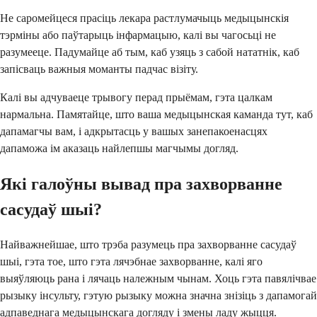
Не саромейцеся прасіць лекара растлумачыць медыцынскія
тэрміны або паўтарыць інфармацыю, калі вы чагосьці не
разумееце. Падумайце аб тым, каб узяць з сабой нататнік, каб
запісваць важныя моманты падчас візіту.
Калі вы адчуваеце трывогу перад прыёмам, гэта цалкам
нармальна. Памятайце, што ваша медыцынская каманда тут, каб
дапамагчы вам, і адкрытасць у вашых занепакоенасцях
дапаможа ім аказаць найлепшы магчымы догляд.
Які галоўны вывад пра захворванне
сасудаў шыі?
Найважнейшае, што трэба разумець пра захворванне сасудаў
шыі, гэта тое, што гэта лячэбнае захворванне, калі яго
выяўляюць рана і лячаць належным чынам. Хоць гэта павялічвае
рызыку інсульту, гэтую рызыку можна значна знізіць з дапамогай
адпаведнага медыцынскага догляду і змены ладу жыцця.