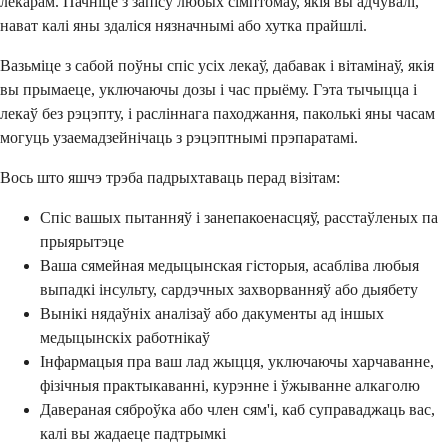
лекарам. Пачніце з запісу любых сімптомаў, якія вы адчувалі,
нават калі яны здаліся нязначнымі або хутка прайшлі.
Вазьміце з сабой поўны спіс усіх лекаў, дабавак і вітамінаў, якія
вы прымаеце, уключаючы дозы і час прыёму. Гэта тычыцца і
лекаў без рэцэпту, і расліннага паходжання, паколькі яны часам
могуць узаемадзейнічаць з рэцэптнымі прэпаратамі.
Вось што яшчэ трэба падрыхтаваць перад візітам:
Спіс вашых пытанняў і занепакоенасцяў, расстаўленых па
прыярытэце
Ваша сямейная медыцынская гісторыя, асабліва любыя
выпадкі інсульту, сардэчных захворванняў або дыябету
Вынікі нядаўніх аналізаў або дакументы ад іншых
медыцынскіх работнікаў
Інфармацыя пра ваш лад жыцця, уключаючы харчаванне,
фізічныя практыкаванні, курэнне і ўжыванне алкаголю
Давераная сяброўка або член сям'і, каб суправаджаць вас,
калі вы жадаеце падтрымкі