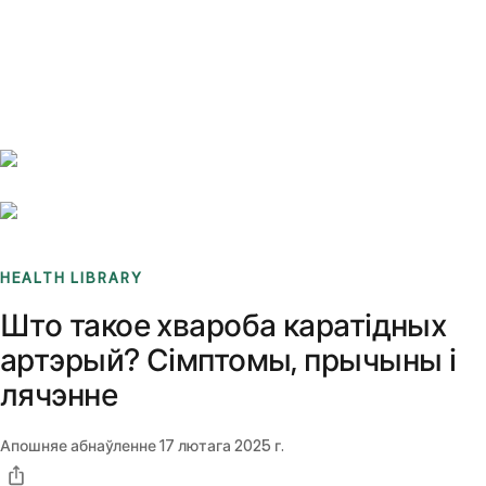
Benchmarks
Stories
FAQ
Sign up / Log in
HEALTH LIBRARY
Што такое хвароба каратідных
артэрый? Сімптомы, прычыны і
лячэнне
Апошняе абнаўленне
17 лютага 2025 г.