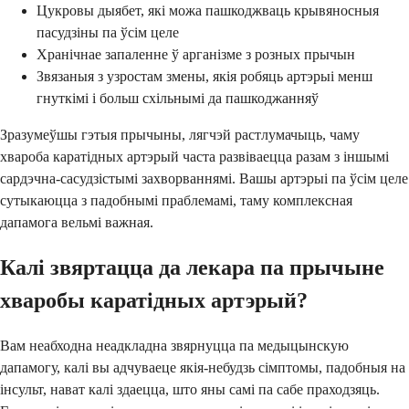
Цукровы дыябет, які можа пашкоджваць крывяносныя
пасудзіны па ўсім целе
Хранічнае запаленне ў арганізме з розных прычын
Звязаныя з узростам змены, якія робяць артэрыі менш
гнуткімі і больш схільнымі да пашкоджанняў
Зразумеўшы гэтыя прычыны, лягчэй растлумачыць, чаму
хвароба каратідных артэрый часта развіваецца разам з іншымі
сардэчна-сасудзiстымі захворваннямі. Вашы артэрыі па ўсім целе
сутыкаюцца з падобнымі праблемамі, таму комплексная
дапамога вельмі важная.
Калі звяртацца да лекара па прычыне
хваробы каратідных артэрый?
Вам неабходна неадкладна звярнуцца па медыцынскую
дапамогу, калі вы адчуваеце якія-небудзь сімптомы, падобныя на
інсульт, нават калі здаецца, што яны самі па сабе праходзяць.