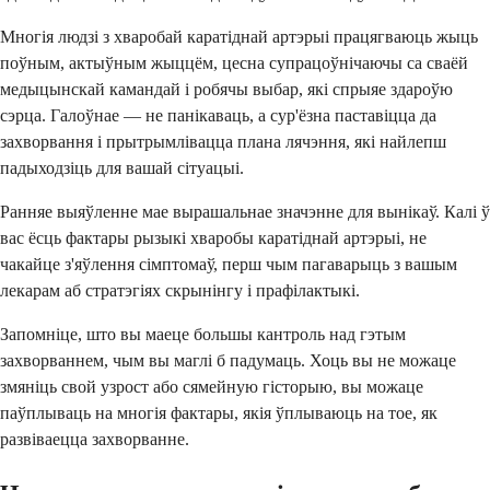
Многія людзі з хваробай каратіднай артэрыі працягваюць жыць
поўным, актыўным жыццём, цесна супрацоўнічаючы са сваёй
медыцынскай камандай і робячы выбар, які спрыяе здароўю
сэрца. Галоўнае — не панікаваць, а сур'ёзна паставіцца да
захворвання і прытрымлівацца плана лячэння, які найлепш
падыходзіць для вашай сітуацыі.
Ранняе выяўленне мае вырашальнае значэнне для вынікаў. Калі ў
вас ёсць фактары рызыкі хваробы каратіднай артэрыі, не
чакайце з'яўлення сімптомаў, перш чым пагаварыць з вашым
лекарам аб стратэгіях скрынінгу і прафілактыкі.
Запомніце, што вы маеце большы кантроль над гэтым
захворваннем, чым вы маглі б падумаць. Хоць вы не можаце
змяніць свой узрост або сямейную гісторыю, вы можаце
паўплываць на многія фактары, якія ўплываюць на тое, як
развіваецца захворванне.