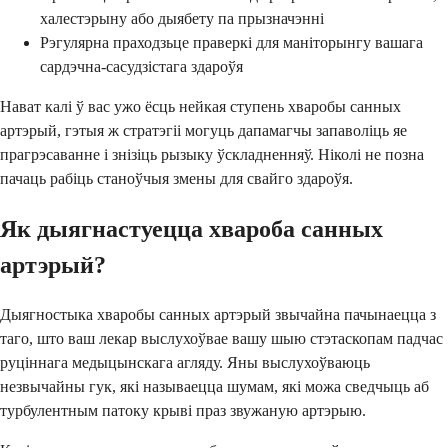
халестэрыну або дыябету па прызначэнні
Рэгулярна праходзьце праверкі для маніторынгу вашага
сардэчна-сасудзістага здароўя
Нават калі ў вас ужо ёсць нейкая ступень хваробы санных
артэрый, гэтыя ж стратэгіі могуць дапамагчы запаволіць яе
прагрэсаванне і знізіць рызыку ўскладненняў. Ніколі не позна
пачаць рабіць станоўчыя змены для свайго здароўя.
Як дыягнастуецца хвароба санных
артэрый?
Дыягностыка хваробы санных артэрый звычайна пачынаецца з
таго, што ваш лекар выслухоўвае вашу шыю стэтаскопам падчас
руціннага медыцынскага агляду. Яны выслухоўваюць
незвычайны гук, які называецца шумам, які можа сведчыць аб
турбулентным патоку крыві праз звужаную артэрыю.