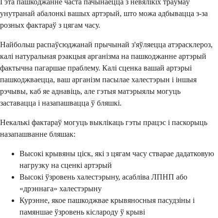
Гэта пашкоджанне часта пачынаецца з невялікіх траўмаў
унутранай абалонкі вашых артэрый, што можа адбывацца з-за
розных фактараў з цягам часу.
Найбольш распаўсюджанай прычынай з'яўляецца атэрасклероз,
калі натуральная рэакцыя арганізма на пашкоджанне артэрый
фактычна пагаршае праблему. Калі сценка вашай артэрыі
пашкоджваецца, ваш арганізм пасылае халестэрын і іншыя
рэчывы, каб яе аднавіць, але гэтыя матэрыялы могуць
заставацца і назапашвацца ў бляшкі.
Некалькі фактараў могуць выклікаць гэты працэс і паскорыць
назапашванне бляшак:
Высокі крывяны ціск, які з цягам часу стварае дадатковую
нагрузку на сценкі артэрый
Высокі ўзровень халестэрыну, асабліва ЛПНП або
«дрэннага» халестэрыну
Курэнне, якое пашкоджвае крывяносныя пасудзіны і
памяншае ўзровень кіслароду ў крыві