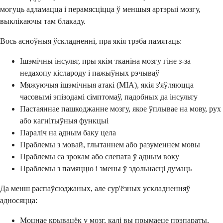
могуць адламацца і перамясціцца ў меншыя артэрыі мозгу,
выклікаючы там блакаду.
Вось асноўныя ўскладненні, пра якія трэба памятаць:
Ішэмічны інсульт, пры якім тканіна мозгу гіне з-за
недахопу кіслароду і пажыўных рэчываў
Мяжуючыя ішэмічныя атакі (МІА), якія з'яўляюцца
часовымі эпізодамі сімптомаў, падобных да інсульту
Пастаяннае пашкоджанне мозгу, якое ўплывае на мову, рух
або кагнітыўныя функцыі
Параліч на адным баку цела
Праблемы з мовай, глытаннем або разуменнем мовы
Праблемы са зрокам або слепата ў адным воку
Праблемы з памяццю і змены ў здольнасці думаць
Да менш распаўсюджаных, але сур'ёзных ускладненняў
адносяцца:
Моцнае крывацёк у мозг, калі вы прымаеце прэпараты,