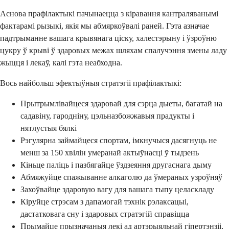
Аснова прафілактыкі пачынаецца з кіравання кантраляванымі
фактарамі рызыкі, якія мы абмяркоўвалі раней. Гэта азначае
падтрыманне вашага крывянага ціску, халестэрыну і ўзроўню
цукру ў крыві ў здаровых межах шляхам спалучэння змены ладу
жыцця і лекаў, калі гэта неабходна.
Вось найбольш эфектыўныя стратэгіі прафілактыкі:
Прытрымлівайцеся здаровай для сэрца дыеты, багатай на
садавіну, гародніну, цэльназбожжавыя прадукты і
нятлустыя бялкі
Рэгулярна займайцеся спортам, імкнучыся дасягнуць не
менш за 150 хвілін умеранай актыўнасці ў тыдзень
Кіньце паліць і пазбягайце ўздзеяння другаснага дыму
Абмяжуйце спажыванне алкаголю да ўмераных узроўняў
Захоўвайце здаровую вагу для вашага тыпу целаскладу
Кіруйце стрэсам з дапамогай тэхнік рэлаксацыі,
дастатковага сну і здаровых стратэгій справіцца
Прымайце прызначаныя лекі ад артэрыяльнай гіпертэнзіі,