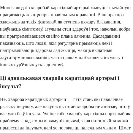
Многія людзі з хваробай каратіднай артэрыі жывуць звычайную
працягласць жыцця пры правільным кіраванні. Ваш прагноз
залежыць ад такіх фактараў, як ступень цяжару блакавання,
наяўнасць сімптомаў, агульны стан здароўя і тое, наколькі добра
вы прытрымліваецеся свайго плана лячэння. Даследаванні
паказваюць, што людзі, якія рэгулярна прымаюць лекі і
падтрымліваюць здаровы лад жыцця, маюць выдатныя
даўгатэрміновыя вынікі, часта цалкам пазбягаючы інсульту і
іншых сур'ёзных ускладненняў.
Ці аднолькавая хвароба каратіднай артэрыі і
інсульт?
Не, хвароба каратідных артэрый — гэта стан, які павялічвае
рызыку інсульту, але наяўнасць гэтай хваробы не азначае, што ў
вас ужо быў інсульт. Уявіце сабе хваробу каратідных артэрый як
праблему з падземнымі камунікацыямі, якая патэнцыйна можа
прывесці да інсульту, калі яе не лячыць належным чынам. Шмат