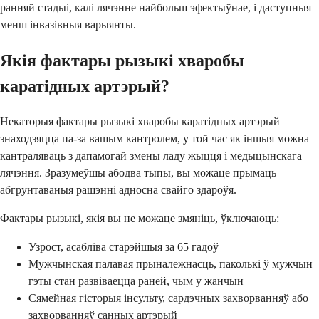
ранняй стадыі, калі лячэнне найбольш эфектыўнае, і даступныя
менш інвазівныя варыянты.
Якія фактары рызыкі хваробы
каратідных артэрый?
Некаторыя фактары рызыкі хваробы каратідных артэрый
знаходзяцца па-за вашым кантролем, у той час як іншыя можна
кантраляваць з дапамогай змены ладу жыцця і медыцынскага
лячэння. Зразумеўшы абодва тыпы, вы можаце прымаць
абгрунтаваныя рашэнні адносна свайго здароўя.
Фактары рызыкі, якія вы не можаце змяніць, ўключаюць:
Узрост, асабліва старэйшыя за 65 гадоў
Мужчынская палавая прыналежнасць, паколькі ў мужчын
гэты стан развіваецца раней, чым у жанчын
Сямейная гісторыя інсульту, сардэчных захворванняў або
захворванняў санных артэрый