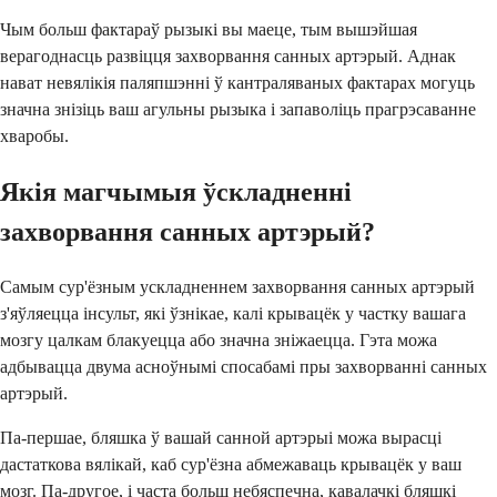
Чым больш фактараў рызыкі вы маеце, тым вышэйшая
верагоднасць развіцця захворвання санных артэрый. Аднак
нават невялікія паляпшэнні ў кантраляваных фактарах могуць
значна знізіць ваш агульны рызыка і запаволіць прагрэсаванне
хваробы.
Якія магчымыя ўскладненні
захворвання санных артэрый?
Самым сур'ёзным ускладненнем захворвання санных артэрый
з'яўляецца інсульт, які ўзнікае, калі крывацёк у частку вашага
мозгу цалкам блакуецца або значна зніжаецца. Гэта можа
адбывацца двума асноўнымі спосабамі пры захворванні санных
артэрый.
Па-першае, бляшка ў вашай санной артэрыі можа вырасці
дастаткова вялікай, каб сур'ёзна абмежаваць крывацёк у ваш
мозг. Па-другое, і часта больш небяспечна, кавалачкі бляшкі