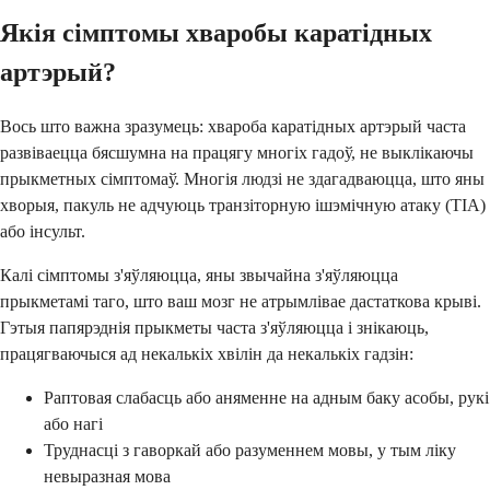
Якія сімптомы хваробы каратідных
артэрый?
Вось што важна зразумець: хвароба каратідных артэрый часта
развіваецца бясшумна на працягу многіх гадоў, не выклікаючы
прыкметных сімптомаў. Многія людзі не здагадваюцца, што яны
хворыя, пакуль не адчуюць транзіторную ішэмічную атаку (ТІА)
або інсульт.
Калі сімптомы з'яўляюцца, яны звычайна з'яўляюцца
прыкметамі таго, што ваш мозг не атрымлівае дастаткова крыві.
Гэтыя папярэднія прыкметы часта з'яўляюцца і знікаюць,
працягваючыся ад некалькіх хвілін да некалькіх гадзін:
Раптовая слабасць або аняменне на адным баку асобы, рукі
або нагі
Труднасці з гаворкай або разуменнем мовы, у тым ліку
невыразная мова