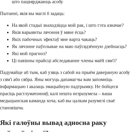
што пацвярджаюць асобу
Пытанні, якія вы маглі б задаць:
На якой стадыі знаходзіцца мой рак, і што гэта азначае?
Якія варыянты лячэння ў мяне ёсць?
Якіх пабочных эфектаў мне варта чакаць?
Як лячэнне паўплывае на маю паўсядзённую дзейнасць?
Які мой прагноз?
Ці павінны прайсці абследаванне члены маёй сям'і?
Падумайце аб тым, каб узяць з сабой на прыём давераную асобу
з сям'і або сябра. Яны могуць дапамагчы вам запомніць
інфармацыю і аказаць эмацыйную падтрымку. Не бойцеся
прасіць растлумачэнняў, калі нешта незразумела – ваша
медыцынская каманда хоча, каб вы цалкам разумелі сваё
становішча.
Які галоўны вывад адносна раку