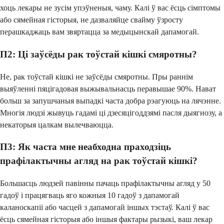
хоць лекары не зусім упэўненыя, чаму. Калі ў вас ёсць сімптомы
або сямейная гісторыя, не дазваляйце свайму ўзросту
перашкаджаць вам звяртацца за медыцынскай дапамогай.
П2: Ці заўсёды рак тоўстай кішкі смяротны?
Не, рак тоўстай кішкі не заўсёды смяротны. Пры раннім
выяўленні пяцігадовая выжывальнасць перавышае 90%. Нават
больш за запушчаныя выпадкі часта добра рэагуюць на лячэнне.
Многія людзі жывуць гадамі ці дзесяцігоддзямі пасля дыягнозу, а
некаторыя цалкам вылечваюцца.
П3: Як часта мне неабходна праходзіць
прафілактычны агляд на рак тоўстай кішкі?
Большасць людзей павінны пачаць прафілактычны агляд у 50
гадоў і працягваць яго кожныя 10 гадоў з дапамогай
каланоскапіі або часцей з дапамогай іншых тэстаў. Калі ў вас
ёсць сямейная гісторыя або іншыя фактары рызыкі, ваш лекар