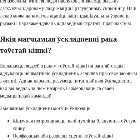
непазбежны. Многія людзі паспяхова зніжаюць рызыку
дзякуючы здароваму ладу жыцця і рэгулярнаму скрынінгу. Ваш
лекар можа дапамагчы ацаніць ваш індывідуальны ўзровень
рызыкі і парэкамендаваць адпаведныя стратэгіі прафілактыкі.
Якія магчымыя ўскладненні рака
тоўстай кішкі?
Большасць людзей з ракам тоўстай кішкі на ранняй стадыі
адчуваюць нешматлікія ўскладненні, асабліва пры своечасовым
лячэнні. Аднак карысна разумець патэнцыйныя ўскладненні,
каб вы ведалі, за чым назіраць і абмеркаваць са сваёй
медыцынскай камандай.
Звычайныя ўскладненні могуць ўключаць:
Кішэчная непрохіднасць, калі пухліны блакуюць тоўстую
кішку
Перфарацыя або разрывы сценкі тоўстай кішкі