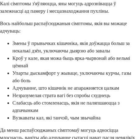
Калі сімптомы з'яўляюцца, яны могуць адрознівацца ў
залежнасці ад памеру і месцазнаходжання пухліны.
Вось найбольш распаўсюджаныя сімптомы, якія вы можаце
адчуваць:
Змены ў прывычках кішачніка, якія доўжацца больш за
некалькі дзён, уключаючы дыярэю або завалы
Кроў у кале, якая можа быць ярка-чырвонай або вельмі
цёмнай
Упарты дыскамфорт у жываце, уключаючы курчы, газы
або боль
Адчуванне, што кішачнік не апаражняется цалкам
Незразумелая страта вагі без спробы схуднець
Слабасць або стомленасць, якія не паляпшаюцца з
адпачынкам
Вузкаваты кал, які танчэй, чым звычайна
Да менш распаўсюджаных сімптомаў могуць адносіцца
млоснасць, ваніты або адчуванне сытасці нават пасля невялікіх