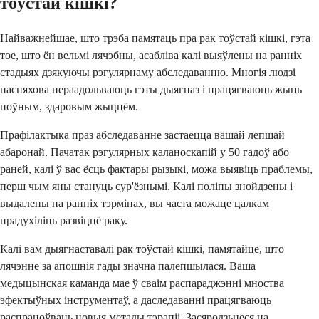
тоўстай кішкі?
Найважнейшае, што трэба памятаць пра рак тоўстай кішкі, гэта
тое, што ён вельмі лячэбны, асабліва калі выяўлены на ранніх
стадыях дзякуючы рэгулярнаму абследаванню. Многія людзі
паспяхова пераадольваюць гэты дыягназ і працягваюць жыць
поўным, здаровым жыццём.
Прафілактыка праз абследаванне застаецца вашай лепшай
абаронай. Пачатак рэгулярных каланоскапій у 50 гадоў або
раней, калі ў вас ёсць фактары рызыкі, можа выявіць праблемы,
перш чым яны стануць сур'ёзнымі. Калі поліпы знойдзены і
выдалены на ранніх тэрмінах, вы часта можаце цалкам
прадухіліць развіццё раку.
Калі вам дыягнаставалі рак тоўстай кішкі, памятайце, што
лячэнне за апошнія гады значна палепшылася. Ваша
медыцынская каманда мае ў сваім распараджэнні мноства
эфектыўных інструментаў, а даследаванні працягваюць
распрацоўваць новыя метады тэрапіі. Засяродзьцеся на