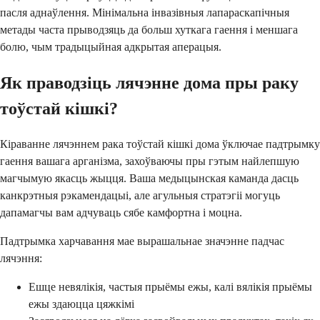
пасля аднаўлення. Мінімальна інвазівныя лапараскапічныя
метады часта прыводзяць да больш хуткага гаення і меншага
болю, чым традыцыйная адкрытая аперацыя.
Як праводзіць лячэнне дома пры раку
тоўстай кішкі?
Кіраванне лячэннем рака тоўстай кішкі дома ўключае падтрымку
гаення вашага арганізма, захоўваючы пры гэтым найлепшую
магчымую якасць жыцця. Ваша медыцынская каманда дасць
канкрэтныя рэкамендацыі, але агульныя стратэгіі могуць
дапамагчы вам адчуваць сябе камфортна і моцна.
Падтрымка харчавання мае вырашальнае значэнне падчас
лячэння:
Ешце невялікія, частыя прыёмы ежы, калі вялікія прыёмы
ежы здаюцца цяжкімі