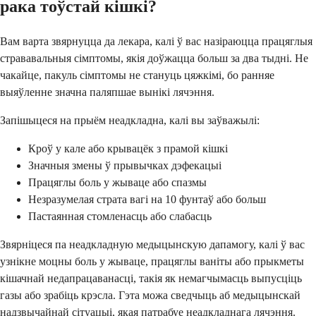
рака тоўстай кішкі?
Вам варта звярнуцца да лекара, калі ў вас назіраюцца працяглыя
стрававальныя сімптомы, якія доўжацца больш за два тыдні. Не
чакайце, пакуль сімптомы не стануць цяжкімі, бо ранняе
выяўленне значна паляпшае вынікі лячэння.
Запішыцеся на прыём неадкладна, калі вы заўважылі:
Кроў у кале або крывацёк з прамой кішкі
Значныя змены ў прывычках дэфекацыі
Працяглы боль у жываце або спазмы
Незразумелая страта вагі на 10 фунтаў або больш
Пастаянная стомленасць або слабасць
Звярніцеся па неадкладную медыцынскую дапамогу, калі ў вас
узнікне моцны боль у жываце, працяглы ваніты або прыкметы
кішачнай недапрацаванасці, такія як немагчымасць выпусціць
газы або зрабіць крэсла. Гэта можа сведчыць аб медыцынскай
надзвычайнай сітуацыі, якая патрабуе неадкладнага лячэння.