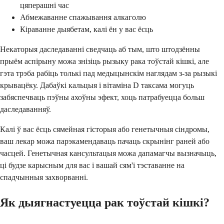
цяперашні час
Абмежаванне спажывання алкаголю
Кіраванне дыябетам, калі ён у вас ёсць
Некаторыя даследаванні сведчаць аб тым, што штодзённы
прыём аспірыну можа знізіць рызыку рака тоўстай кішкі, але
гэта трэба рабіць толькі пад медыцынскім наглядам з-за рызыкі
крывацёку. Дабаўкі кальцыя і вітаміна D таксама могуць
забяспечваць пэўны ахоўны эфект, хоць патрабуецца больш
даследаванняў.
Калі ў вас ёсць сямейная гісторыя або генетычныя сіндромы,
ваш лекар можа парэкамендаваць пачаць скрынінг раней або
часцей. Генетычная кансультацыя можа дапамагчы вызначыць,
ці будзе карысным для вас і вашай сям'і тэставанне на
спадчынныя захворванні.
Як дыягнастуецца рак тоўстай кішкі?