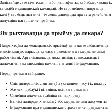
Запісвайце свае сімптомы і пабочныя эфекты, каб абмеркаваць іх
са сваёй медыцынскай камандай. Не саромейцеся звяртацца,
калі ў вас ёсць пытанні – ім лепш даведацца пра гэта раней, чым
дапусціць пагаршэнне праблем.
Як рыхтавацца да прыёму да лекара?
Падрыхтоўка да медыцынскіх прыёмаў дапамагае забяспечыць
максімальную карысць ад часу, праведзенага з медыцынскімі
работнікамі. Арганізаванасць можа знізіць трывожнасць і
дапамагчы вам запомніць важныя пытанні і інфармацыю.
Перад прыёмам сабярыце:
Спіс цяперашніх сімптомаў з указаннем часу і іх цяжару
Усе лекі, дабаўкі і вітаміны, якія вы прымаеце
Сямейны анамнез, асабліва выпадкі раку
Вынікі папярэдніх аналізаў або медыцынскія дакументы
Інфармацыю пра медыцынскае страхаванне і дакументы,