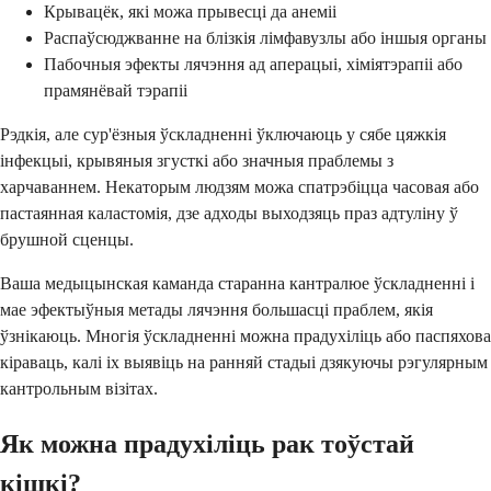
Крывацёк, які можа прывесці да анеміі
Распаўсюджванне на блізкія лімфавузлы або іншыя органы
Пабочныя эфекты лячэння ад аперацыі, хіміятэрапіі або
прамянёвай тэрапіі
Рэдкія, але сур'ёзныя ўскладненні ўключаюць у сябе цяжкія
інфекцыі, крывяныя згусткі або значныя праблемы з
харчаваннем. Некаторым людзям можа спатрэбіцца часовая або
пастаянная каластомія, дзе адходы выходзяць праз адтуліну ў
брушной сценцы.
Ваша медыцынская каманда старанна кантралюе ўскладненні і
мае эфектыўныя метады лячэння большасці праблем, якія
ўзнікаюць. Многія ўскладненні можна прадухіліць або паспяхова
кіраваць, калі іх выявіць на ранняй стадыі дзякуючы рэгулярным
кантрольным візітах.
Як можна прадухіліць рак тоўстай
кішкі?