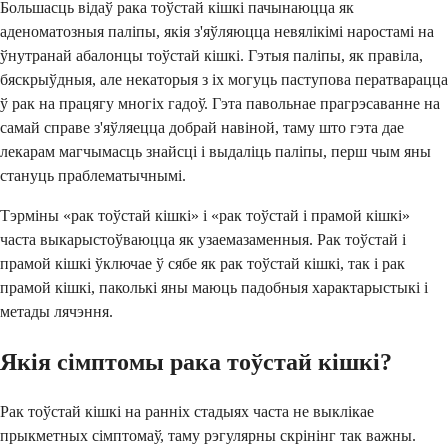
Большасць відаў рака тоўстай кішкі пачынаюцца як
аденоматозныя паліпы, якія з'яўляюцца невялікімі наростамі на
ўнутранай абалонцы тоўстай кішкі. Гэтыя паліпы, як правіла,
бяскрыўдныя, але некаторыя з іх могуць паступова ператварацца
ў рак на працягу многіх гадоў. Гэта павольнае прагрэсаванне на
самай справе з'яўляецца добрай навіной, таму што гэта дае
лекарам магчымасць знайсці і выдаліць паліпы, перш чым яны
стануць праблематычнымі.
Тэрміны «рак тоўстай кішкі» і «рак тоўстай і прамой кішкі»
часта выкарыстоўваюцца як узаемазаменныя. Рак тоўстай і
прамой кішкі ўключае ў сябе як рак тоўстай кішкі, так і рак
прамой кішкі, паколькі яны маюць падобныя характарыстыкі і
метады лячэння.
Якія сімптомы рака тоўстай кішкі?
Рак тоўстай кішкі на ранніх стадыях часта не выклікае
прыкметных сімптомаў, таму рэгулярны скрінінг так важны.