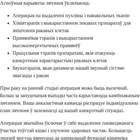
Асноўныя варыянты лячэння ўключаюць:
Аперацыя па выдаленні пухліны і навакольных тканін
Хіміятэрапія з выкарыстаннем лекавых прэпаратаў для
знішчэння ракавых клетак
Прамянёвая тэрапія з выкарыстаннем
высокаэнергетычных прамянёў
Прыцэльная тэрапія прэпаратамі, якія атакуюць
канкрэтныя характарыстыкі ракавых клетак
Імунатэрапія, якая дапамагае вашай імуннай сістэме
змагацца з ракам
Пры раку на ранняй стадыі аперацыя можа быць вылечнай.
Больш за запушчаныя выпадкі часта карыстаюцца камбінаваным
лячэннем. Ваша анкалагічная каманда распрацуе індывідуальны
план лячэння ў залежнасці ад вашай канкрэтнай сітуацыі.
Аперацыя звычайна ўключае ў сябе выдаленне пашкоджанага
ўчастка тоўстай кішкі і злучэнне здаровых частак. Большасць
людзей могуць вярнуцца да нармальнай функцыі кішачніка