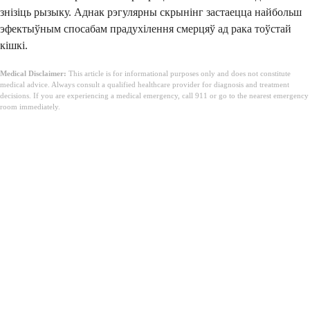
знізіць рызыку. Аднак рэгулярны скрынінг застаецца найбольш
эфектыўным спосабам прадухілення смерцяў ад рака тоўстай
кішкі.
Medical Disclaimer:
This article is for informational purposes only and does not constitute
medical advice. Always consult a qualified healthcare provider for diagnosis and treatment
decisions. If you are experiencing a medical emergency, call 911 or go to the nearest emergency
room immediately.