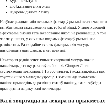
Курэнне тытуню
Злоўжыванне алкаголем
Цукровы дыябет 2 тыпу
Наяўнасць аднаго або некалькіх фактараў рызыкі не азначае, што
вы абавязкова захварэеце на рак тоўстай кішкі. У многіх людзей
з фактарамі рызыкі гэта захворванне ніколі не развіваецца, у той
час як у іншых, у якіх няма вядомых фактараў рызыкі, яно
развіваецца. Разглядайце гэта як фактары, якія могуць
павялічыць вашы шанцы, а не гарантыі.
Некаторыя рэдкія генетычныя захворванні могуць значна
павялічыць рызыку рака тоўстай кішкі. Сіндром Лінча
сустракаецца прыкладна ў 1 з 300 чалавек і можа выклікаць рак
тоўстай кішкі ў маладым узросце. Сямейны аденоматозны
паліпоз прыводзіць да развіцця сотняў паліпаў, амаль заўсёды
прыводзячы да раку, калі не лячыцца.
Калі звяртацца да лекара па прыкметах