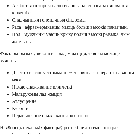
Асабістая гісторыя паліпаў або запаленчага захворвання
кішачніка
Спадчынныя генетычныя сіндромы
Раса - афраамерыканцы маюць больш высокія паказчыкі
Пол - мужчыны маюць крыху больш высокі рызыка, чым
жанчыны
Фактары рызыкі, звязаныя з ладам жыцця, якія вы можаце
змяніць:
Дыета з высокім утрыманнем чырвонага і перапрацаванага
мяса
Нізкае спажыванне клятчаткі
Маларухомы лад жыцця
Атлусценне
Курэнне
Перавышэнне спажывання алкаголю
Наяўнасць некалькіх фактараў рызыкі не азначае, што рак