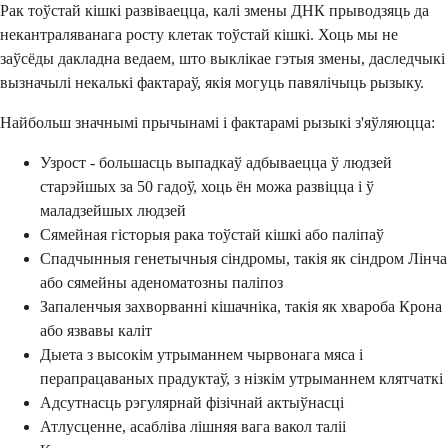
Рак тоўстай кішкі развіваецца, калі змены ДНК прыводзяць да
некантраляванага росту клетак тоўстай кішкі. Хоць мы не
заўсёды дакладна ведаем, што выклікае гэтыя змены, даследчыкі
вызначылі некалькі фактараў, якія могуць павялічыць рызыку.
Найбольш значнымі прычынамі і фактарамі рызыкі з'яўляюцца:
Узрост - большасць выпадкаў адбываецца ў людзей
старэйшых за 50 гадоў, хоць ён можа развіцца і ў
маладзейшых людзей
Сямейная гісторыя рака тоўстай кішкі або паліпаў
Спадчынныя генетычныя сіндромы, такія як сіндром Лінча
або сямейны аденоматозны паліпоз
Запаленчыя захворванні кішачніка, такія як хвароба Крона
або язвавы каліт
Дыета з высокім утрыманнем чырвонага мяса і
перапрацаваных прадуктаў, з нізкім утрыманнем клятчаткі
Адсутнасць рэгулярнай фізічнай актыўнасці
Атлусценне, асабліва лішняя вага вакол таліі