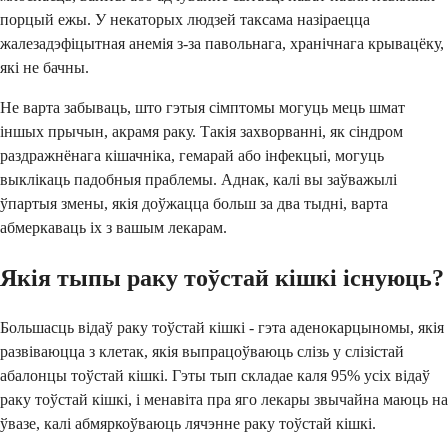
порцый ежы. У некаторых людзей таксама назіраецца
жалезадэфіцытная анемія з-за павольнага, хранічнага крывацёку,
які не бачны.
Не варта забываць, што гэтыя сімптомы могуць мець шмат
іншых прычын, акрамя раку. Такія захворванні, як сіндром
раздражнёнага кішачніка, гемарай або інфекцыі, могуць
выклікаць падобныя праблемы. Аднак, калі вы заўважылі
ўпартыя змены, якія доўжацца больш за два тыдні, варта
абмеркаваць іх з вашым лекарам.
Якія тыпы раку тоўстай кішкі існуюць?
Большасць відаў раку тоўстай кішкі - гэта аденокарцыномы, якія
развіваюцца з клетак, якія выпрацоўваюць слізь у слізістай
абалонцы тоўстай кішкі. Гэты тып складае каля 95% усіх відаў
раку тоўстай кішкі, і менавіта пра яго лекары звычайна маюць на
ўвазе, калі абмяркоўваюць лячэнне раку тоўстай кішкі.