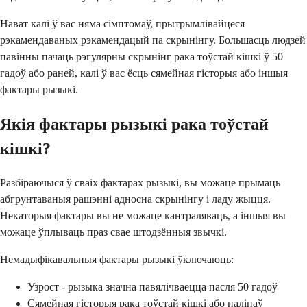
Нават калі ў вас няма сімптомаў, прытрымлівайцеся
рэкамендаваных рэкамендацый па скрынінгу. Большасць людзей
павінны пачаць рэгулярны скрынінг рака тоўстай кішкі ў 50
гадоў або раней, калі ў вас ёсць сямейная гісторыя або іншыя
фактары рызыкі.
Якія фактары рызыкі рака тоўстай
кішкі?
Разбіраючыся ў сваіх фактарах рызыкі, вы можаце прымаць
абгрунтаваныя рашэнні адносна скрынінгу і ладу жыцця.
Некаторыя фактары вы не можаце кантраляваць, а іншыя вы
можаце ўплываць праз свае штодзённыя звычкі.
Немадыфікавальныя фактары рызыкі ўключаюць:
Узрост - рызыка значна павялічваецца пасля 50 гадоў
Сямейная гісторыя рака тоўстай кішкі або паліпаў