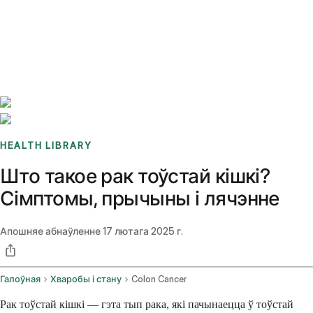
Benchmarks
Stories
FAQ
Sign up / Log in
HEALTH LIBRARY
Што такое рак тоўстай кішкі?
Сімптомы, прычыны і лячэнне
Апошняе абнаўленне
17 лютага 2025 г.
Галоўная
Хваробы і стану
Colon Cancer
Рак тоўстай кішкі — гэта тып рака, які пачынаецца ў тоўстай