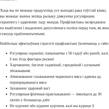
Хоць вы не можаце прадухіліць усе выпадкі рака тоўстай кішкі,
вы можаце значна знізіць рызыку дзякуючы рэгулярнаму
скрынінгу і здароваму ладу жыцця. Прафілактыка засяроджана
на выяўленні і выдаленні дапухліннага поліпа перад тым, як яны
стануць праблематычнымі.
Найбольш эфектыўныя стратэгіі прафілактыкі ўключаюць у сябе:
Рэгулярны скрынінг, пачынаючы з 50 гадоў або раней, калі
ў вас ёсць фактары рызыкі
Харчаванне, багатае садавінай, гароднінай і цэльнымі
збожжавымі
Абмежаванне спажывання чырвонага мяса і адмова ад
перапрацаванага мяса
Захаванне здаровай вагі
Рэгулярныя фізічныя практыкаванні — імкніцеся да 30
хвілін у большасць дзён
Не курэнне або кіданне курэння, калі вы курыце ў