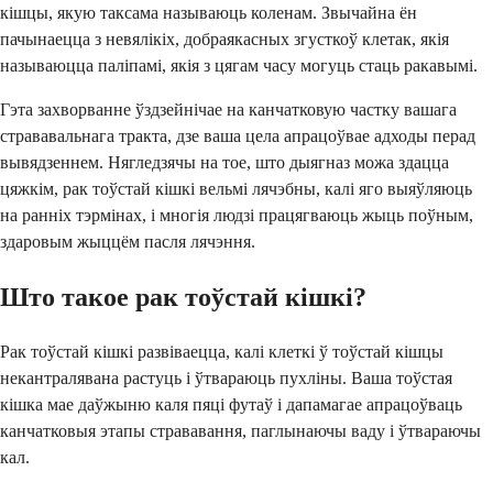
кішцы, якую таксама называюць коленам. Звычайна ён
пачынаецца з невялікіх, добраякасных згусткоў клетак, якія
называюцца паліпамі, якія з цягам часу могуць стаць ракавымі.
Гэта захворванне ўздзейнічае на канчатковую частку вашага
стрававальнага тракта, дзе ваша цела апрацоўвае адходы перад
вывядзеннем. Нягледзячы на тое, што дыягназ можа здацца
цяжкім, рак тоўстай кішкі вельмі лячэбны, калі яго выяўляюць
на ранніх тэрмінах, і многія людзі працягваюць жыць поўным,
здаровым жыццём пасля лячэння.
Што такое рак тоўстай кішкі?
Рак тоўстай кішкі развіваецца, калі клеткі ў тоўстай кішцы
некантралявана растуць і ўтвараюць пухліны. Ваша тоўстая
кішка мае даўжыню каля пяці футаў і дапамагае апрацоўваць
канчатковыя этапы стрававання, паглынаючы ваду і ўтвараючы
кал.