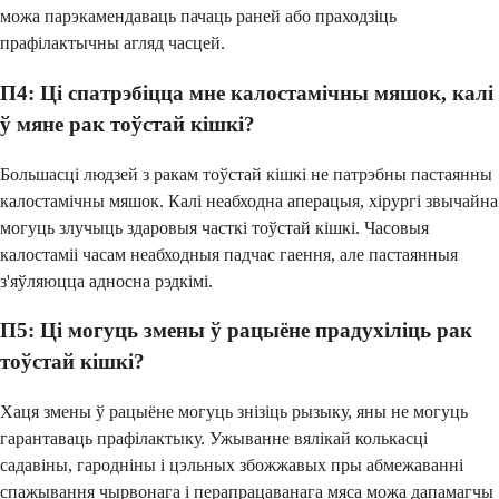
можа парэкамендаваць пачаць раней або праходзіць
прафілактычны агляд часцей.
П4: Ці спатрэбіцца мне калостамічны мяшок, калі
ў мяне рак тоўстай кішкі?
Большасці людзей з ракам тоўстай кішкі не патрэбны пастаянны
калостамічны мяшок. Калі неабходна аперацыя, хірургі звычайна
могуць злучыць здаровыя часткі тоўстай кішкі. Часовыя
калостаміі часам неабходныя падчас гаення, але пастаянныя
з'яўляюцца адносна рэдкімі.
П5: Ці могуць змены ў рацыёне прадухіліць рак
тоўстай кішкі?
Хаця змены ў рацыёне могуць знізіць рызыку, яны не могуць
гарантаваць прафілактыку. Ужыванне вялікай колькасці
садавіны, гародніны і цэльных збожжавых пры абмежаванні
спажывання чырвонага і перапрацаванага мяса можа дапамагчы