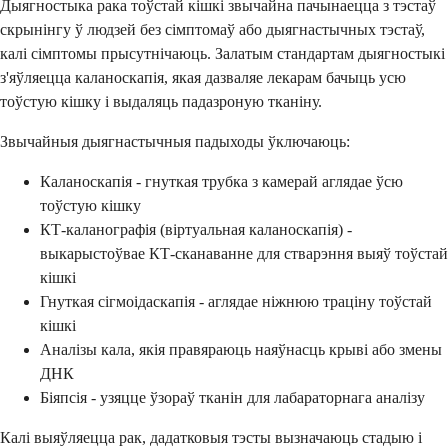
Дыягностыка рака тоўстай кішкі звычайна пачынаецца з тэстаў
скрынінгу ў людзей без сімптомаў або дыягнастычных тэстаў,
калі сімптомы прысутнічаюць. Залатым стандартам дыягностыкі
з'яўляецца каланоскапія, якая дазваляе лекарам бачыць усю
тоўстую кішку і выдаляць падазроную тканіну.
Звычайныя дыягнастычныя падыходы ўключаюць:
Каланоскапія - гнуткая трубка з камерай аглядае ўсю
тоўстую кішку
КТ-каланографія (віртуальная каланоскапія) -
выкарыстоўвае КТ-сканаванне для стварэння выяў тоўстай
кішкі
Гнуткая сігмоідаскапія - аглядае ніжнюю траціну тоўстай
кішкі
Аналізы кала, якія правяраюць наяўнасць крыві або змены
ДНК
Біяпсія - узяцце ўзораў тканін для лабараторнага аналізу
Калі выяўляецца рак, дадатковыя тэсты вызначаюць стадыю і