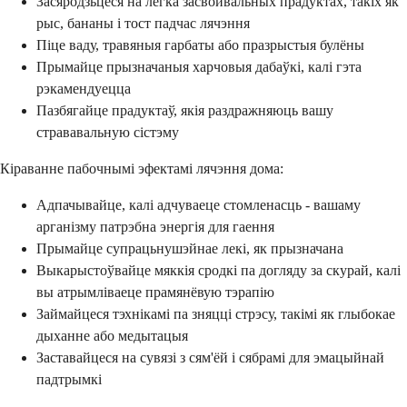
Засяродзьцеся на лёгка засвойвальных прадуктах, такіх як
рыс, бананы і тост падчас лячэння
Піце ваду, травяныя гарбаты або празрыстыя булёны
Прымайце прызначаныя харчовыя дабаўкі, калі гэта
рэкамендуецца
Пазбягайце прадуктаў, якія раздражняюць вашу
стрававальную сістэму
Кіраванне пабочнымі эфектамі лячэння дома:
Адпачывайце, калі адчуваеце стомленасць - вашаму
арганізму патрэбна энергія для гаення
Прымайце супрацьнушэйнае лекі, як прызначана
Выкарыстоўвайце мяккія сродкі па догляду за скурай, калі
вы атрымліваеце прамянёвую тэрапію
Займайцеся тэхнікамі па зняцці стрэсу, такімі як глыбокае
дыханне або медытацыя
Заставайцеся на сувязі з сям'ёй і сябрамі для эмацыйнай
падтрымкі