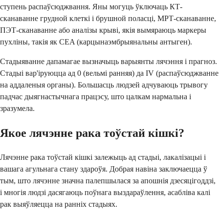
ступень распаўсюджвання. Яны могуць ўключаць КТ-
сканаванне грудной клеткі і брушной поласці, МРТ-сканаванне,
ПЭТ-сканаванне або аналізы крыві, якія вымяраюць маркеры
пухліны, такія як CEA (карцынаэмбрыянальны антыген).
Стадыяванне дапамагае вызначыць варыянты лячэння і прагноз.
Стадыі вар'іруюцца ад 0 (вельмі ранняя) да IV (распаўсюджванне
на аддаленыя органы). Большасць людзей адчуваюць трывогу
падчас дыягнастычнага працэсу, што цалкам нармальна і
зразумела.
Якое лячэнне рака тоўстай кішкі?
Лячэнне рака тоўстай кішкі залежыць ад стадыі, лакалізацыі і
вашага агульнага стану здароўя. Добрая навіна заключаецца ў
тым, што лячэнне значна палепшылася за апошнія дзесяцігоддзі,
і многія людзі дасягаюць поўнага выздараўлення, асабліва калі
рак выяўляецца на ранніх стадыях.