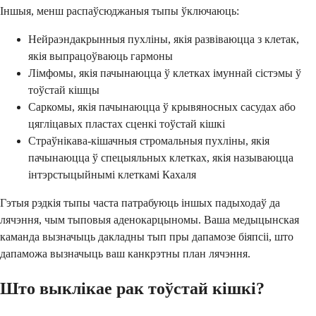
Іншыя, менш распаўсюджаныя тыпы ўключаюць:
Нейраэндакрынныя пухліны, якія развіваюцца з клетак,
якія выпрацоўваюць гармоны
Лімфомы, якія пачынаюцца ў клетках імуннай сістэмы ў
тоўстай кішцы
Саркомы, якія пачынаюцца ў крывяносных сасудах або
цягліцавых пластах сценкі тоўстай кішкі
Страўнікава-кішачныя стромальныя пухліны, якія
пачынаюцца ў спецыяльных клетках, якія называюцца
інтэрстыцыйнымі клеткамі Кахаля
Гэтыя рэдкія тыпы часта патрабуюць іншых падыходаў да
лячэння, чым тыповыя аденокарцыномы. Ваша медыцынская
каманда вызначыць дакладны тып пры дапамозе біяпсіі, што
дапаможа вызначыць ваш канкрэтны план лячэння.
Што выклікае рак тоўстай кішкі?