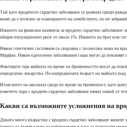
Тъй като вроденото сърдечно заболяване се развива преди раждан
може да е полезно за планирането на семейството, но не забравя
Имането на фамилна анамнеза за вродено сърдечно заболяване ле
общия популационен риск от около 1%. Имането на брат или сес
Някои генетични състояния са свързани с по-високи нива на вр
Марфан. Някои едногенни заболявания също могат да повлияят н
Факторите при майката по време на бременността могат да повли
определени лекарства. По-напредналата възраст на майката (над
Излагането на околната среда по време на бременност, като конс
повечето хора с вродено сърдечно заболяване нямат никой от те
Какви са възможните усложнения на вро
Докато много възрастни с вродено сърдечно заболяване живеят з
помага да знаете какво да наблюдавате и кога да потърсите мед