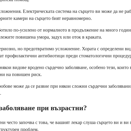
сложнения. Електрическата система на сърцето ви може да не ра
орните камери на сърцето бият неравномерно.
ботило по-усилено от нормалното в продължение на много години.
ележите повишена умора, задух или оток в краката.
ериозно, но предотвратимо усложнение. Хората с определени вид
чват профилактични антибиотици преди стоматологични процеду
 някои видове вродено сърдечно заболяване, особено тези, коит
ени на повишен риск.
обове може да се развие при някои сложни сърдечни заболявания
.
 заболяване при възрастни?
и често започва с това, че вашият лекар слуша сърцето ви и ви
труктурен проблем.