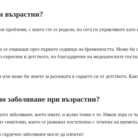
и възрастни?
и проблеми, с които сте се родили, но сега ги управлявате като 
кто се очакваше през първите седмици на бременността. Може би 
по-сериозни в детството, но благодарение на медицинските пост
 или може би знаете за разликата в сърцето си от детството. Как
но заболяване при възрастни?
то заболяване, което имате, и колко тежко е то. Някои хора се ч
ат симптоми, които се развиват постепенно с течение на времето
 сърдечно заболяване могат да изпитат: