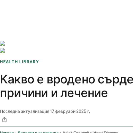
Benchmarks
Stories
FAQ
Sign up / Log in
HEALTH LIBRARY
Какво е вродено сърде
причини и лечение
Последна актуализация
17 февруари 2025 г.
Начало
Болести и състояния
Adult Congenital Heart Disease