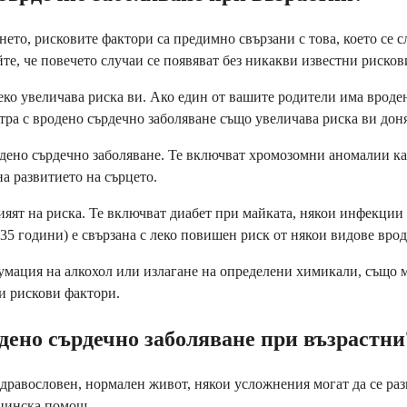
ето, рисковите фактори са предимно свързани с това, което се с
йте, че повечето случаи се появяват без никакви известни рисков
ко увеличава риска ви. Ако един от вашите родители има вроден
тра с вродено сърдечно заболяване също увеличава риска ви дон
одено сърдечно заболяване. Те включват хромозомни аномалии к
а развитието на сърцето.
яят на риска. Те включват диабет при майката, някои инфекции 
 35 години) е свързана с леко повишен риск от някои видове вро
умация на алкохол или излагане на определени химикали, също мо
зи рискови фактори.
дено сърдечно заболяване при възрастни
дравословен, нормален живот, някои усложнения могат да се раз
ицинска помощ.