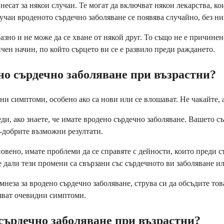
есат за някои случаи. Те могат да включват някои лекарства, к
лучаи вроденото сърдечно заболяване се появява случайно, без 
разно и не може да се хване от някой друг. То също не е причине
чен начин, по който сърцето ви се е развило преди раждането.
ено сърдечно заболяване при възрастни?
жни симптоми, особено ако са нови или се влошават. Не чакайте, 
еди, ако знаете, че имате вродено сърдечно заболяване. Вашето с
й-добрите възможни резултати.
новено, имате проблеми да се справяте с дейности, които преди с
дали тези промени са свързани със сърдечното ви заболяване ил
неза за вродено сърдечно заболяване, струва си да обсъдите тов
няват очевидни симптоми.
 сърдечно заболяване при възрастни?