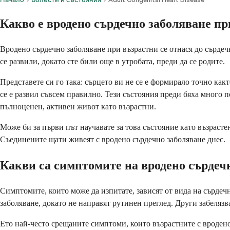
Какво е вродено сърдечно заболяване пр
Вродено сърдечно заболяване при възрастни се отнася до сърдечн
се развили, докато сте били още в утробата, преди да се родите.
Представете си го така: сърцето ви не се е формирало точно ка
се е развил съвсем правилно. Тези състояния преди бяха много 
пълноценен, активен живот като възрастни.
Може би за първи път научавате за това състояние като възрастен
Съединените щати живеят с вродено сърдечно заболяване днес.
Какви са симптомите на вродено сърдеч
Симптомите, които може да изпитате, зависят от вида на сърдечно
заболяване, докато не направят рутинен преглед. Други забелязв
Ето най-често срещаните симптоми, които възрастните с вродено