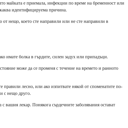
оито майката е приемала, инфекции по време на бременност или
никаква идентифицируема причина.
но от нещо, което сте направили или не сте направили в
ако имате болка в гърдите, силен задух или припадъци.
ъстояние може да се променя с течение на времето и ранното
те правили лесно, или ако изпитвате някой от споменатите по-
и с нещо друго.
а с вашия лекар. Понякога сърдечните заболявания остават