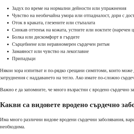
Задух по време на нормални дейности или упражнения
Чувство на необичайна умора или отпадналост, дори с дос
Оток в краката, глезените или стъпалата
Синкав оттенък на кожата, устните или ноктите (наречен 
Болка или дискомфорт в гърдите
Сърцебиене или неравномерен сърдечен ритъм
Замаяност или чувство на лекоглавие
Припадъци
Някои хора изпитват и по-рядко срещани симптоми, които може 
затруднения с наддаването на тегло. Ако имате по-сложно сърдеч
Важно е да запомните, че много възрастни с вродено сърдечно з
Какви са видовете вродено сърдечно заб
Има много различни видове вродени сърдечни заболявания, вари
необходима.