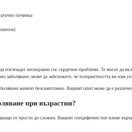
татъчно почивка
цианоза)
да изглеждат несвързани със сърдечни проблеми. Те могат да в
но заболяване, може да забележите, че толерантността ви към уп
аболяване живеят безсимптомно. Вашият опит може да е различен
оляване при възрастни?
ращи от прости до сложни. Вашият специфичен тип влияе върху 