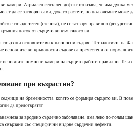
ви камери. Атриален септален дефект означава, че има дупка ме
огат да се затворят сами, докато растете, но по-големите може д
йто е твърде тесен (стеноза), не се затваря правилно (регургит
 кръвния поток от сърцето ви към тялото ви.
а свързани основните ви кръвоносни съдове. Тетралогията на Фа
 че основните ви кръвоносни съдове са преместени от нормалнит
 от основните помпени камери на сърцето работи правилно. Тези
н.
ляване при възрастни?
седмици на бременността, когато се формира сърцето ви. В повеч
огли да предотвратят.
намнеза за вродено сърдечно заболяване, има леко по-голям шан
са свързани със специфични видове сърдечни дефекти.