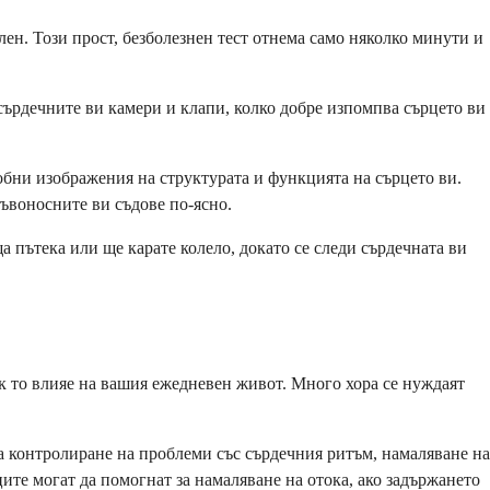
ен. Този прост, безболезнен тест отнема само няколко минути и
 сърдечните ви камери и клапи, колко добре изпомпва сърцето ви
бни изображения на структурата и функцията на сърцето ви.
ръвоносните ви съдове по-ясно.
а пътека или ще карате колело, докато се следи сърдечната ви
к то влияе на вашия ежедневен живот. Много хора се нуждаят
а контролиране на проблеми със сърдечния ритъм, намаляване на
ите могат да помогнат за намаляване на отока, ако задържането