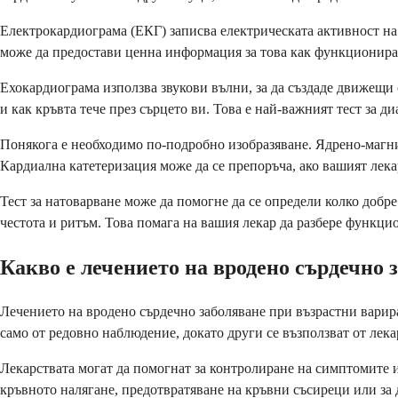
Електрокардиограма (ЕКГ) записва електрическата активност на 
може да предостави ценна информация за това как функционира
Ехокардиограма използва звукови вълни, за да създаде движещи 
и как кръвта тече през сърцето ви. Това е най-важният тест за 
Понякога е необходимо по-подробно изобразяване. Ядрено-магни
Кардиална катетеризация може да се препоръча, ако вашият лека
Тест за натоварване може да помогне да се определи колко добре
честота и ритъм. Това помага на вашия лекар да разбере функци
Какво е лечението на вродено сърдечно 
Лечението на вродено сърдечно заболяване при възрастни варир
само от редовно наблюдение, докато други се възползват от лек
Лекарствата могат да помогнат за контролиране на симптомите 
кръвното налягане, предотвратяване на кръвни съсиреци или за 