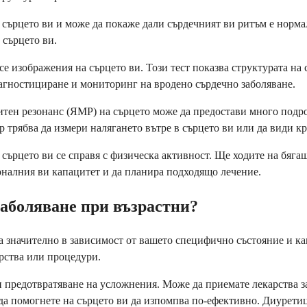
сърцето ви и може да покаже дали сърдечният ви ритъм е нормал
 сърцето ви.
се изображения на сърцето ви. Този тест показва структурата на
диагностициране и мониторинг на вродено сърдечно заболяване.
тен резонанс (ЯМР) на сърцето може да предостави много подро
р трябва да измери налягането вътре в сърцето ви или да види к
 сърцето ви се справя с физическа активност. Ще ходите на бягащ
оналния ви капацитет и да планира подходящо лечение.
заболяване при възрастни?
а значително в зависимост от вашето специфично състояние и ка
арства или процедури.
и предотвратяване на усложнения. Може да приемате лекарства з
да помогнете на сърцето ви да изпомпва по-ефективно. Диуретиц