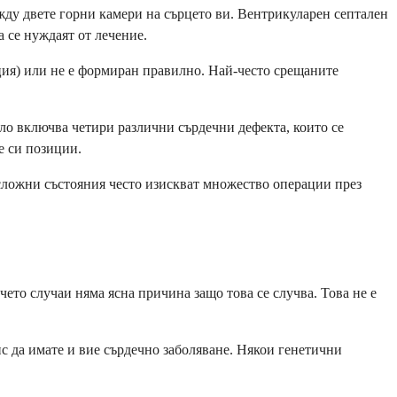
жду двете горни камери на сърцето ви. Вентрикуларен септален
а се нуждаят от лечение.
ация) или не е формиран правилно. Най-често срещаните
ло включва четири различни сърдечни дефекта, които се
е си позиции.
 сложни състояния често изискват множество операции през
ето случаи няма ясна причина защо това се случва. Това не е
с да имате и вие сърдечно заболяване. Някои генетични