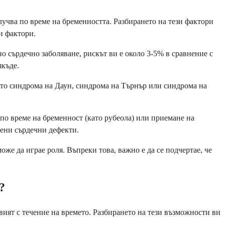
лучва по време на бременността. Разбирането на тези фактори
и фактори.
о сърдечно заболяване, рискът ви е около 3-5% в сравнение с
якъде.
ато синдрома на Даун, синдрома на Търнър или синдрома на
по време на бременност (като рубеола) или приемане на
дени сърдечни дефекти.
же да играе роля. Въпреки това, важно е да се подчертае, че
?
вият с течение на времето. Разбирането на тези възможности ви