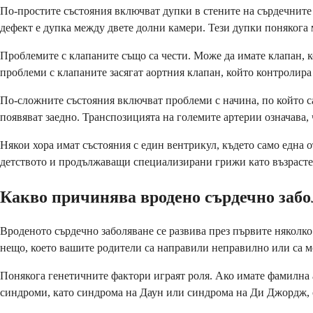
По-простите състояния включват дупки в стените на сърдечните 
дефект е дупка между двете долни камери. Тези дупки понякога м
Проблемите с клапаните също са чести. Може да имате клапан, ко
проблеми с клапаните засягат аортния клапан, който контролира
По-сложните състояния включват проблеми с начина, по който с
появяват заедно. Транспозицията на големите артерии означава,
Някои хора имат състояния с един вентрикул, където само една
детството и продължаващи специализирани грижи като възрасте
Какво причинява вродено сърдечно забо
Вроденото сърдечно заболяване се развива през първите няколко 
нещо, което вашите родители са направили неправилно или са м
Понякога генетичните фактори играят роля. Ако имате фамилна а
синдроми, като синдрома на Даун или синдрома на Ди Джордж, 