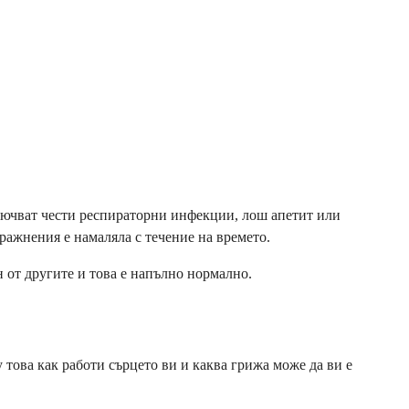
ключват чести респираторни инфекции, лош апетит или
ражнения е намаляла с течение на времето.
 от другите и това е напълно нормално.
това как работи сърцето ви и каква грижа може да ви е