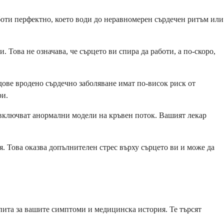
боти перфектно, което води до неравномерен сърдечен ритъм или
 Това не означава, че сърцето ви спира да работи, а по-скоро,
ове вродено сърдечно заболяване имат по-висок риск от
ри.
о включват анормални модели на кръвен поток. Вашият лекар
. Това оказва допълнителен стрес върху сърцето ви и може да
 пита за вашите симптоми и медицинска история. Те търсят