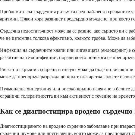
Проблемите със сърдечния ритъм са сред най-често срещаните у
аритмии. Някои хора развиват предсърдно мъждене, при което г
Сърдечна недостатъчност може да се развие, ако сърцето ви е ра
че не изпомпва толкова ефективно, колкото трябва. Може да заб
Инфекция на сърдечните клапи или лигавицата (ендокардит) е с
развитие на тези инфекции, поради което понякога се препоръ
Рискът от кръвни съсиреци и инсулт може да бъде по-висок при
може да препоръча разреждащи кръвта лекарства, ако сте излож
Пулмонална хипертония или високо кръвно налягане в белите др
ограничи толерантността ви към активност с течение на времето
Как се диагностицира вродено сърдечно
Диагностицирането на вродено сърдечно заболяване при възрастн
сърдечни шумове или други звуци, които може да предполагат с