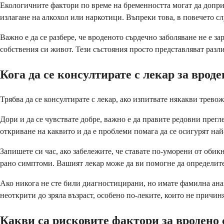
Екологичните фактори по време на бременността могат да доприн
излагане на алкохол или наркотици. Въпреки това, в повечето с
Важно е да се разбере, че вроденото сърдечно заболяване не е за
собствения си живот. Тези състояния просто представляват разли
Кога да се консултирате с лекар за врод
Трябва да се консултирате с лекар, ако изпитвате някакви трево
Дори и да се чувствате добре, важно е да правите редовни прегл
откриване на каквито и да е проблеми помага да се осигурят на
Запишете си час, ако забележите, че ставате по-уморени от обик
рано симптоми. Вашият лекар може да ви помогне да определите 
Ако никога не сте били диагностицирани, но имате фамилна анам
неоткрити до зряла възраст, особено по-леките, които не причи
Какви са рисковите фактори за вродено