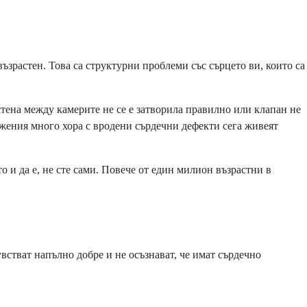
възрастен. Това са структурни проблеми със сърцето ви, които са
стена между камерите не се е затворила правилно или клапан не
ижения много хора с вродени сърдечни дефекти сега живеят
то и да е, не сте сами. Повече от един милион възрастни в
увстват напълно добре и не осъзнават, че имат сърдечно
.