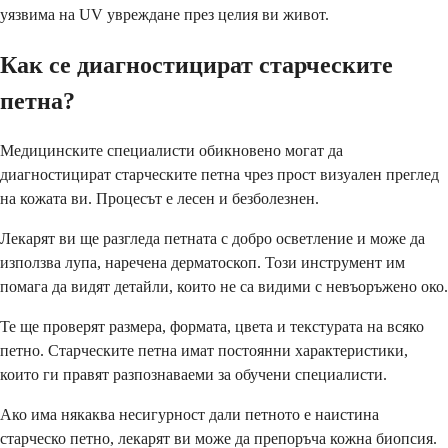
уязвима на UV увреждане през целия ви живот.
Как се диагностицират старческите
петна?
Медицинските специалисти обикновено могат да
диагностицират старческите петна чрез прост визуален преглед
на кожата ви. Процесът е лесен и безболезнен.
Лекарят ви ще разгледа петната с добро осветление и може да
използва лупа, наречена дерматоскоп. Този инструмент им
помага да видят детайли, които не са видими с невъоръжено око.
Те ще проверят размера, формата, цвета и текстурата на всяко
петно. Старческите петна имат постоянни характеристики,
които ги правят разпознаваеми за обучени специалисти.
Ако има някаква несигурност дали петното е наистина
старческо петно, лекарят ви може да препоръча кожна биопсия.