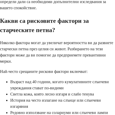
определи дали са необходими допълнителни изследвания за
вашето спокойствие.
Какви са рисковите фактори за
старческите петна?
Няколко фактора могат да увеличат вероятността ви да развиете
старчески петна през целия си живот. Разбирането на тези
фактори може да ви помогне да предприемете превантивни
мерки.
Най-често срещаните рискови фактори включват:
Възраст над 40 години, когато кумулативните слънчеви
увреждания стават по-видими
Светла кожа, която лесно изгаря и слабо тенува
История на често излагане на слънце или слънчеви
изгаряния
Редовно използване на солариуми или слънчеви лампи