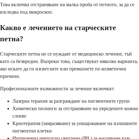
Това включва отстраняване на малка проба от петното, за да се
изследва под микроскоп.
Какво е лечението на старческите
петна?
Старческите петна не се нуждаят от медицинско лечение, тъй
като са безвредни. Въпреки това, съществуват няколко варианта,
ако искате да ги изсветлите или премахнете по козметични
причини.
Професионалните възможности за лечение включват:
Лазерна терапия за разграждане на пигментните групи
Химически пилинги за отстраняване на увредените кожни
слоеве
Криотерапия (замразяване) за унищожаване на излишните
пигментни клетки
Интензивна импулсна светлина (IPL) за насочване към