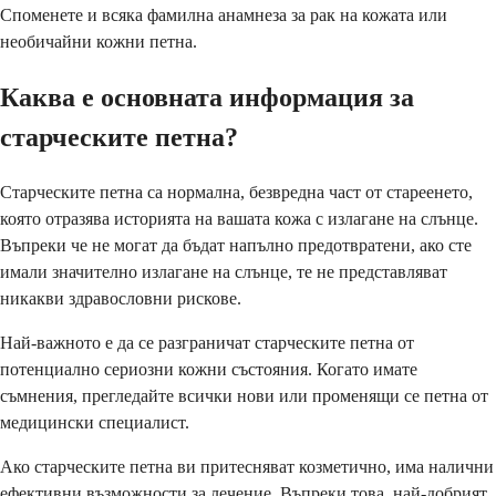
Споменете и всяка фамилна анамнеза за рак на кожата или
необичайни кожни петна.
Каква е основната информация за
старческите петна?
Старческите петна са нормална, безвредна част от стареенето,
която отразява историята на вашата кожа с излагане на слънце.
Въпреки че не могат да бъдат напълно предотвратени, ако сте
имали значително излагане на слънце, те не представляват
никакви здравословни рискове.
Най-важното е да се разграничат старческите петна от
потенциално сериозни кожни състояния. Когато имате
съмнения, прегледайте всички нови или променящи се петна от
медицински специалист.
Ако старческите петна ви притесняват козметично, има налични
ефективни възможности за лечение. Въпреки това, най-добрият