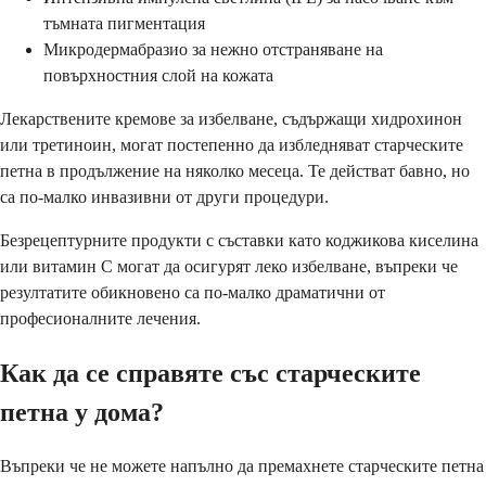
тъмната пигментация
Микродермабразио за нежно отстраняване на
повърхностния слой на кожата
Лекарствените кремове за избелване, съдържащи хидрохинон
или третиноин, могат постепенно да избледняват старческите
петна в продължение на няколко месеца. Те действат бавно, но
са по-малко инвазивни от други процедури.
Безрецептурните продукти с съставки като коджикова киселина
или витамин С могат да осигурят леко избелване, въпреки че
резултатите обикновено са по-малко драматични от
професионалните лечения.
Как да се справяте със старческите
петна у дома?
Въпреки че не можете напълно да премахнете старческите петна