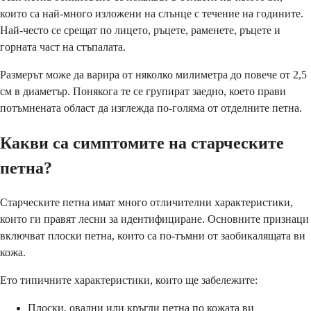
които са най-много изложени на слънце с течение на годините.
Най-често се срещат по лицето, ръцете, раменете, ръцете и
горната част на стъпалата.
Размерът може да варира от няколко милиметра до повече от 2,5
см в диаметър. Понякога те се групират заедно, което прави
потъмнената област да изглежда по-голяма от отделните петна.
Какви са симптомите на старческите
петна?
Старческите петна имат много отличителни характеристики,
които ги правят лесни за идентифициране. Основните признаци
включват плоски петна, които са по-тъмни от заобикалящата ви
кожа.
Ето типичните характеристики, които ще забележите:
Плоски, овални или кръгли петна по кожата ви