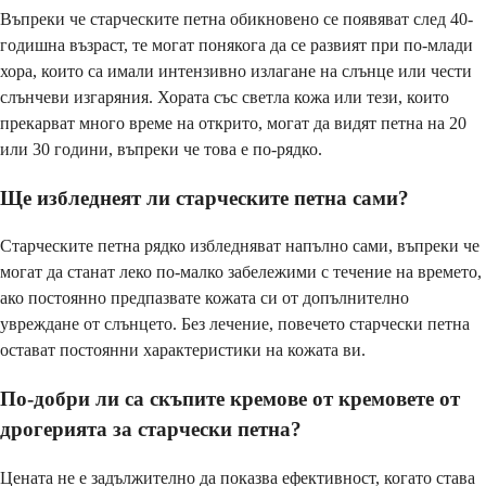
Въпреки че старческите петна обикновено се появяват след 40-
годишна възраст, те могат понякога да се развият при по-млади
хора, които са имали интензивно излагане на слънце или чести
слънчеви изгаряния. Хората със светла кожа или тези, които
прекарват много време на открито, могат да видят петна на 20
или 30 години, въпреки че това е по-рядко.
Ще избледнеят ли старческите петна сами?
Старческите петна рядко избледняват напълно сами, въпреки че
могат да станат леко по-малко забележими с течение на времето,
ако постоянно предпазвате кожата си от допълнително
увреждане от слънцето. Без лечение, повечето старчески петна
остават постоянни характеристики на кожата ви.
По-добри ли са скъпите кремове от кремовете от
дрогерията за старчески петна?
Цената не е задължително да показва ефективност, когато става