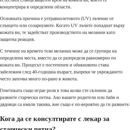
концентрира в определени области.
Основната причина е ултравиолетовото (UV) лъчение от
слънцето или солариумите. Когато UV лъчите попаднат върху
кожата ви, те задействат производството на меланин като
защитна реакция.
С течение на времето този меланин може да се групира на
определени места, вместо да се разпределя равномерно по
кожата ви. Процесът е постепенен и обикновено става
забележим след 40-годишна възраст, въпреки че увреждането
често започва много по-рано в живота.
Генетиката също играе роля в това колко сте склонни да
развиете старчески петна. Ако вашите родители или баби и
дядовци са имали такива, вие също е по-вероятно да ги развиете.
Кога да се консултирате с лекар за
старчески петна?