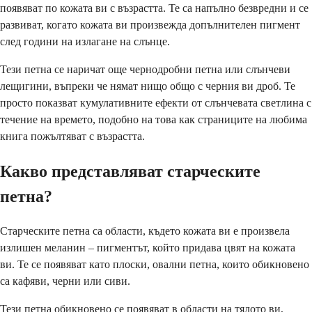
появяват по кожата ви с възрастта. Те са напълно безвредни и се
развиват, когато кожата ви произвежда допълнителен пигмент
след години на излагане на слънце.
Тези петна се наричат още чернодробни петна или слънчеви
лещигини, въпреки че нямат нищо общо с черния ви дроб. Те
просто показват кумулативните ефекти от слънчевата светлина с
течение на времето, подобно на това как страниците на любима
книга пожълтяват с възрастта.
Какво представляват старческите
петна?
Старческите петна са области, където кожата ви е произвела
излишен меланин – пигментът, който придава цвят на кожата
ви. Те се появяват като плоски, овални петна, които обикновено
са кафяви, черни или сиви.
Тези петна обикновено се появяват в области на тялото ви,