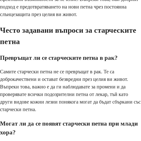
подход е предотвратяването на нови петна чрез постоянна
слънцезащита през целия ви живот.
Често задавани въпроси за старческите
петна
Превръщат ли се старческите петна в рак?
Самите старчески петна не се превръщат в рак. Те са
доброкачествени и остават безвредни през целия ви живот.
Въпреки това, важно е да ги наблюдавате за промени и да
проверявате всички подозрителни петна от лекар, тъй като
други видове кожни лезии понякога могат да бъдат сбъркани със
старчески петна.
Могат ли да се появят старчески петна при млади
хора?