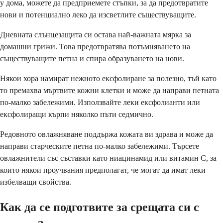
у дома, можете да предприемете стъпки, за да предотвратите
нови и потенциално леко да изсветлите съществуващите.
Дневната слънцезащита си остава най-важната мярка за
домашни грижи. Това предотвратява потъмняването на
съществуващите петна и спира образуването на нови.
Някои хора намират нежното ексфолиране за полезно, тъй като
то премахва мъртвите кожни клетки и може да направи петната
по-малко забележими. Използвайте леки ексфолианти или
ексфолиращи кърпи няколко пъти седмично.
Редовното овлажняване поддържа кожата ви здрава и може да
направи старческите петна по-малко забележими. Търсете
овлажнители със съставки като ниацинамид или витамин С, за
които някои проучвания предполагат, че могат да имат леки
избелващи свойства.
Как да се подготвите за срещата си с