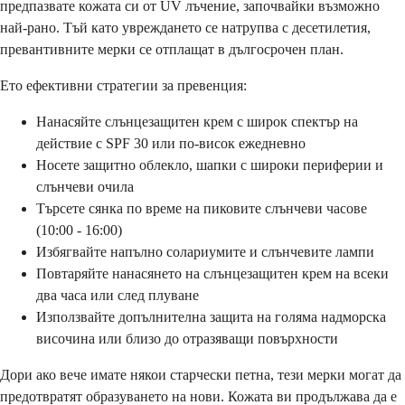
предпазвате кожата си от UV лъчение, започвайки възможно
най-рано. Тъй като увреждането се натрупва с десетилетия,
превантивните мерки се отплащат в дългосрочен план.
Ето ефективни стратегии за превенция:
Нанасяйте слънцезащитен крем с широк спектър на
действие с SPF 30 или по-висок ежедневно
Носете защитно облекло, шапки с широки периферии и
слънчеви очила
Търсете сянка по време на пиковите слънчеви часове
(10:00 - 16:00)
Избягвайте напълно солариумите и слънчевите лампи
Повтаряйте нанасянето на слънцезащитен крем на всеки
два часа или след плуване
Използвайте допълнителна защита на голяма надморска
височина или близо до отразяващи повърхности
Дори ако вече имате някои старчески петна, тези мерки могат да
предотвратят образуването на нови. Кожата ви продължава да е