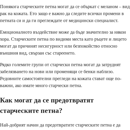
Понякога старческите петна могат да се объркат с меланом – вид
рак на кожата. Ето защо е важно да следите всички промени в
петната си и да ги преглеждате от медицински специалист.
Емоционалното въздействие може да бъде значително за някои
хора. Старческите петна по видими места като ръцете и лицето
могат да причинят несигурност или безпокойство относно
външния вид, свързан със стареенето.
Рядко големите групи от старчески петна могат да затруднят
забелязването на нови или променящи се бенки наблизо.
Редовните самостоятелни прегледи на кожата стават още по-
важни, ако имате много старчески петна.
Как могат да се предотвратят
старческите петна?
Най-добрият начин да предотвратите старческите петна е да