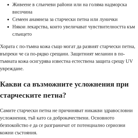
Живеене в слънчеви райони или на голяма надморска
височина
Семеен анамнеза за старчески петна или лунички
Някои лекарства, които увеличават чувствителността към
слънцето
Хората с по-тъмна кожа също могат да развият старчески петна,
въпреки че са по-рядко срещани. Защитният меланин в по-
тъмната кожа осигурява известна естествена защита срещу UV
увреждане.
Какви са възможните усложнения при
старческите петна?
Самите старчески петна не причиняват никакви здравословни
усложнения, тъй като са доброкачествени. Основното
безпокойство е да се разграничат от потенциално сериозни
кожни състояния.