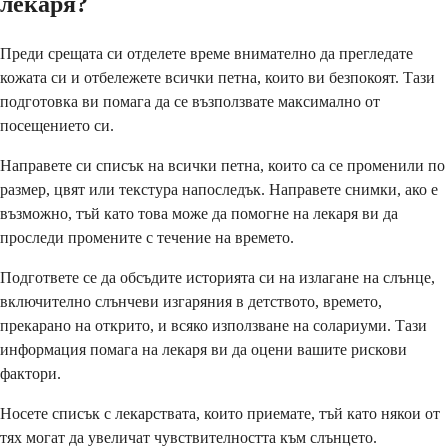
лекаря?
Преди срещата си отделете време внимателно да прегледате
кожата си и отбележете всички петна, които ви безпокоят. Тази
подготовка ви помага да се възползвате максимално от
посещението си.
Направете си списък на всички петна, които са се променили по
размер, цвят или текстура напоследък. Направете снимки, ако е
възможно, тъй като това може да помогне на лекаря ви да
проследи промените с течение на времето.
Подгответе се да обсъдите историята си на излагане на слънце,
включително слънчеви изгаряния в детството, времето,
прекарано на открито, и всяко използване на солариуми. Тази
информация помага на лекаря ви да оцени вашите рискови
фактори.
Носете списък с лекарствата, които приемате, тъй като някои от
тях могат да увеличат чувствителността към слънцето.