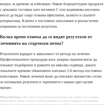
въпрос за кремове за избелване. Някои безрецептурни продукти
с доказани съставки като витамин С или коджикова киселина
могат да бъдат също толкова ефективни, колкото и скъпите
алтернативи. Ключът е постоянно използване и реалистични
очаквания за постепенни резултати.
Колко време отнема да се видят резултати от
леченията на старчески петна?
Резултатите варират в зависимост от метода на лечение.
Професионалните процедури като лазерна терапия могат да
покажат подобрение в рамките на няколко седмици, докато
локалните кремове обикновено изискват 2-6 месеца постоянно
използване. Някои лечения може да изискват множество сесии
за оптимални резултати и търпението е важно през целия
процес.
Medical Disclaimer:
This article is for informational purposes only and does not constitute
medical advice. Always consult a qualified healthcare provider for diagnosis and treatment
decisions. If you are experiencing a medical emergency, call 911 or go to the nearest emergency