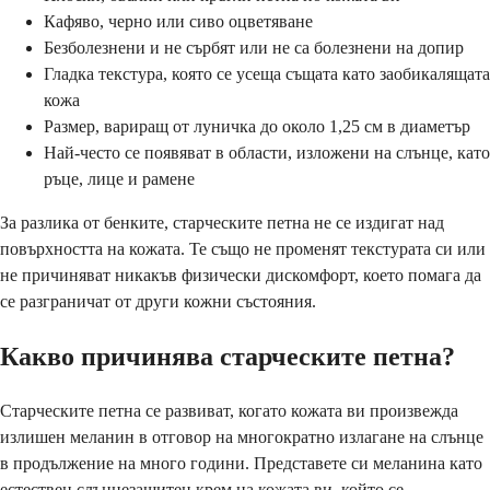
Кафяво, черно или сиво оцветяване
Безболезнени и не сърбят или не са болезнени на допир
Гладка текстура, която се усеща същата като заобикалящата
кожа
Размер, вариращ от луничка до около 1,25 см в диаметър
Най-често се появяват в области, изложени на слънце, като
ръце, лице и рамене
За разлика от бенките, старческите петна не се издигат над
повърхността на кожата. Те също не променят текстурата си или
не причиняват никакъв физически дискомфорт, което помага да
се разграничат от други кожни състояния.
Какво причинява старческите петна?
Старческите петна се развиват, когато кожата ви произвежда
излишен меланин в отговор на многократно излагане на слънце
в продължение на много години. Представете си меланина като
естествен слънцезащитен крем на кожата ви, който се