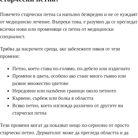
Повечето старчески петна са напълно безвредни и не се нуждаят
от медицинско лечение. Въпреки това, е разумно да се прегледат
всички нови или променящи се петна от медицински
специалист.
Трябва да насрочите среща, ако забележите някоя от тези
промени:
Петно, което става по-голямо, по-дебело или издигнато
Промени в цвета, особено ако стане много тъмно или
развие множество цветове
Нередовни или назъбени граници около петното
Кървене, сърбеж или болка в областта
Всяко петно, което изглежда различно от другите ви
старчески петна
Тези промени могат да показват нещо по-сериозно от просто
старческо петно. Дерматолог може да прегледа областта и да