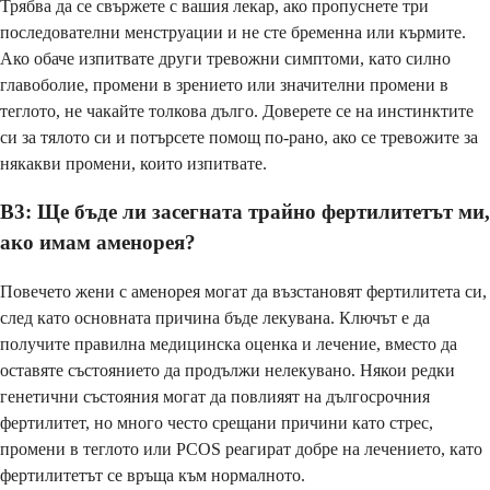
Трябва да се свържете с вашия лекар, ако пропуснете три
последователни менструации и не сте бременна или кърмите.
Ако обаче изпитвате други тревожни симптоми, като силно
главоболие, промени в зрението или значителни промени в
теглото, не чакайте толкова дълго. Доверете се на инстинктите
си за тялото си и потърсете помощ по-рано, ако се тревожите за
някакви промени, които изпитвате.
В3: Ще бъде ли засегната трайно фертилитетът ми,
ако имам аменорея?
Повечето жени с аменорея могат да възстановят фертилитета си,
след като основната причина бъде лекувана. Ключът е да
получите правилна медицинска оценка и лечение, вместо да
оставяте състоянието да продължи нелекувано. Някои редки
генетични състояния могат да повлияят на дългосрочния
фертилитет, но много често срещани причини като стрес,
промени в теглото или PCOS реагират добре на лечението, като
фертилитетът се връща към нормалното.