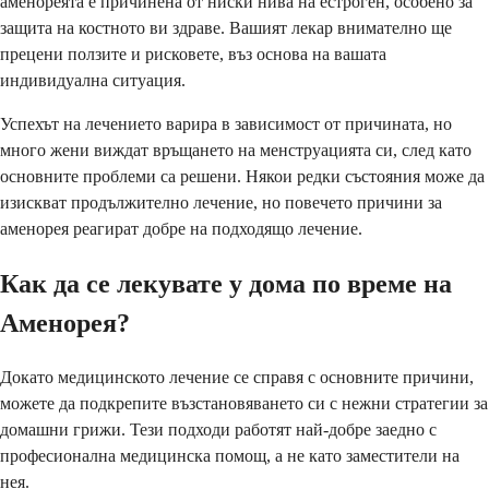
аменореята е причинена от ниски нива на естроген, особено за
защита на костното ви здраве. Вашият лекар внимателно ще
прецени ползите и рисковете, въз основа на вашата
индивидуална ситуация.
Успехът на лечението варира в зависимост от причината, но
много жени виждат връщането на менструацията си, след като
основните проблеми са решени. Някои редки състояния може да
изискват продължително лечение, но повечето причини за
аменорея реагират добре на подходящо лечение.
Как да се лекувате у дома по време на
Аменорея?
Докато медицинското лечение се справя с основните причини,
можете да подкрепите възстановяването си с нежни стратегии за
домашни грижи. Тези подходи работят най-добре заедно с
професионална медицинска помощ, а не като заместители на
нея.