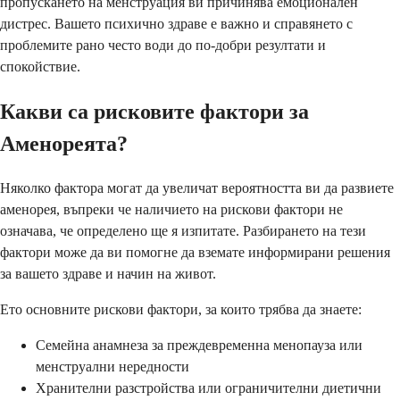
пропускането на менструация ви причинява емоционален
дистрес. Вашето психично здраве е важно и справянето с
проблемите рано често води до по-добри резултати и
спокойствие.
Какви са рисковите фактори за
Аменореята?
Няколко фактора могат да увеличат вероятността ви да развиете
аменорея, въпреки че наличието на рискови фактори не
означава, че определено ще я изпитате. Разбирането на тези
фактори може да ви помогне да вземате информирани решения
за вашето здраве и начин на живот.
Ето основните рискови фактори, за които трябва да знаете:
Семейна анамнеза за преждевременна менопауза или
менструални нередности
Хранителни разстройства или ограничителни диетични