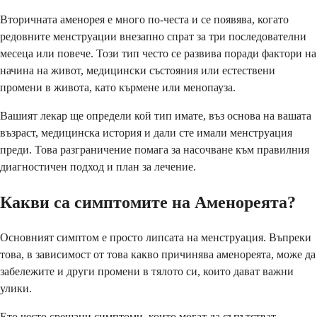
Вторичната аменорея е много по-честа и се появява, когато
редовните менструации внезапно спрат за три последователни
месеца или повече. Този тип често се развива поради фактори на
начина на живот, медицински състояния или естествени
промени в живота, като кърмене или менопауза.
Вашият лекар ще определи кой тип имате, въз основа на вашата
възраст, медицинска история и дали сте имали менструация
преди. Това разграничение помага за насочване към правилния
диагностичен подход и план за лечение.
Какви са симптомите на Аменореята?
Основният симптом е просто липсата на менструация. Въпреки
това, в зависимост от това какво причинява аменореята, може да
забележите и други промени в тялото си, които дават важни
улики.
Ето често срещани симптоми, които могат да съпътстват