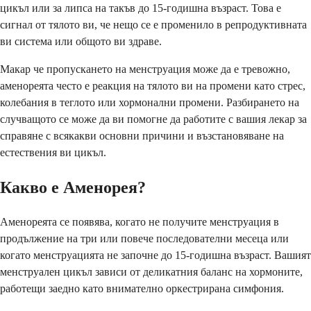
цикъл или за липса на такъв до 15-годишна възраст. Това е
сигнал от тялото ви, че нещо се е променило в репродуктивната
ви система или общото ви здраве.
Макар че пропускането на менструация може да е тревожно,
аменореята често е реакция на тялото ви на промени като стрес,
колебания в теглото или хормонални промени. Разбирането на
случващото се може да ви помогне да работите с вашия лекар за
справяне с всякакви основни причини и възстановяване на
естествения ви цикъл.
Какво е Аменорея?
Аменореята се появява, когато не получите менструация в
продължение на три или повече последователни месеца или
когато менструацията не започне до 15-годишна възраст. Вашият
менструален цикъл зависи от деликатния баланс на хормоните,
работещи заедно като внимателно оркестрирана симфония.