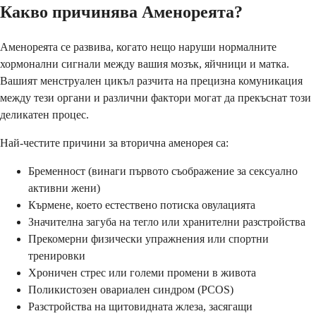
Какво причинява Аменореята?
Аменореята се развива, когато нещо наруши нормалните
хормонални сигнали между вашия мозък, яйчници и матка.
Вашият менструален цикъл разчита на прецизна комуникация
между тези органи и различни фактори могат да прекъснат този
деликатен процес.
Най-честите причини за вторична аменорея са:
Бременност (винаги първото съображение за сексуално
активни жени)
Кърмене, което естествено потиска овулацията
Значителна загуба на тегло или хранителни разстройства
Прекомерни физически упражнения или спортни
тренировки
Хроничен стрес или големи промени в живота
Поликистозен овариален синдром (PCOS)
Разстройства на щитовидната жлеза, засягащи