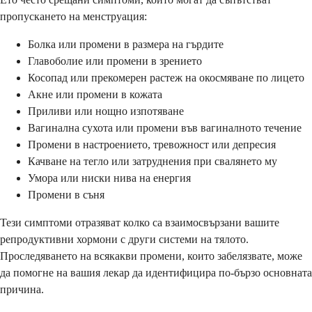
пропускането на менструация:
Болка или промени в размера на гърдите
Главоболие или промени в зрението
Косопад или прекомерен растеж на окосмяване по лицето
Акне или промени в кожата
Приливи или нощно изпотяване
Вагинална сухота или промени във вагиналното течение
Промени в настроението, тревожност или депресия
Качване на тегло или затруднения при свалянето му
Умора или ниски нива на енергия
Промени в съня
Тези симптоми отразяват колко са взаимосвързани вашите
репродуктивни хормони с други системи на тялото.
Проследяването на всякакви промени, които забелязвате, може
да помогне на вашия лекар да идентифицира по-бързо основната
причина.