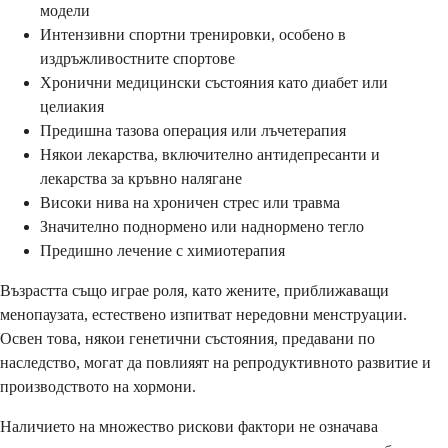
модели
Интензивни спортни тренировки, особено в
издръжливостните спортове
Хронични медицински състояния като диабет или
целиакия
Предишна тазова операция или лъчетерапия
Някои лекарства, включително антидепресанти и
лекарства за кръвно налягане
Високи нива на хроничен стрес или травма
Значително поднормено или наднормено тегло
Предишно лечение с химиотерапия
Възрастта също играе роля, като жените, приближаващи
менопаузата, естествено изпитват нередовни менструации.
Освен това, някои генетични състояния, предавани по
наследство, могат да повлияят на репродуктивното развитие и
производството на хормони.
Наличието на множество рискови фактори не означава