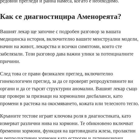
редовни прегледи и ранна намеса, когато е необходимо.
Как се диагностицира Аменореята?
Вашият лекар ще започне с подробен разговор за вашата
медицинска история, включително вашите менструални модели,
начин на живот, лекарства и всички симптоми, които сте
забелязали. Този разговор дава важни улики за потенциалните
причини.
След това се прави физикален преглед, включително
гинекологичен преглед, за да се проверят репродуктивните ви
органи и да се търсят структурни аномалии. Вашият лекар също
ще провери за признаци на хормонални дисбаланси, като
промени в растежа на окосмяването, кожата или телесното тегло.
Кръвните тестове играят ключова роля в диагностиката, като
измерват различни нива на хормони. Те обикновено включват
бременни хормони, функция на щитовидната жлеза, пролактин
и репродуктивни хормони като естроген и лутеинизиращ