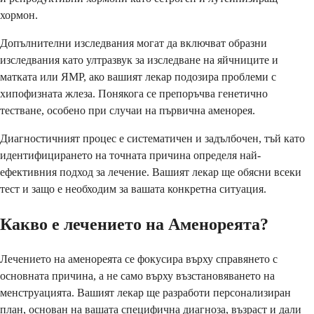
хормон.
Допълнителни изследвания могат да включват образни
изследвания като ултразвук за изследване на яйчниците и
матката или ЯМР, ако вашият лекар подозира проблеми с
хипофизната жлеза. Понякога се препоръчва генетично
тестване, особено при случаи на първична аменорея.
Диагностичният процес е систематичен и задълбочен, тъй като
идентифицирането на точната причина определя най-
ефективния подход за лечение. Вашият лекар ще обясни всеки
тест и защо е необходим за вашата конкретна ситуация.
Какво е лечението на Аменореята?
Лечението на аменореята се фокусира върху справянето с
основната причина, а не само върху възстановяването на
менструацията. Вашият лекар ще разработи персонализиран
план, основан на вашата специфична диагноза, възраст и дали