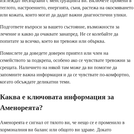
изглеждат несвързани с менструацията ви. Включете промени в
теглото, настроението, енергията, съня, растежа на окосмяването
или кожата, които могат да дадат важни диагностични улики.
Подгответе въпроси за вашето състояние, възможности за
лечение и какво да очаквате занапред. Не се колебайте да
попитате за всичко, което ви тревожи или обърква.
Помислете да доведете доверен приятел или член на
семейството за подкрепа, особено ако се чувствате тревожни за
срещата. Наличието на някой там може да ви помогне да
запомните важна информация и да се чувствате по-комфортно,
когато обсъждате деликатни теми.
Каква е ключовата информация за
Аменореята?
Аменореята е сигнал от тялото ви, че нещо се е променило в
хормоналния ви баланс или общото ви здраве. Докато