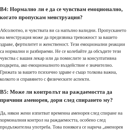
В4: Нормално ли е да се чувствам емоционално,
когато пропускам менструация?
Абсолютно, и чувствата ви са напълно валидни. Пропускането
на менструация може да предизвика тревожност за вашето
здраве, фертилитет и женственост. Тези емоционални реакции
са нормални и разбираеми. Не се колебайте да обсъдите тези
чувства с вашия лекар или да помислите за консултативна
подкрепа, ако емоционалното въздействие е значително.
Грижата за вашето психично здраве е също толкова важна,
колкото и справянето с физическите аспекти.
В5: Може ли контролът на раждаемостта да
причини аменорея, дори след спирането му?
Да, някои жени изпитват временна аменорея след спиране на
хормоналния контрол на раждаемостта, особено след
продължителна употреба. Това понякога се нарича „аменорея