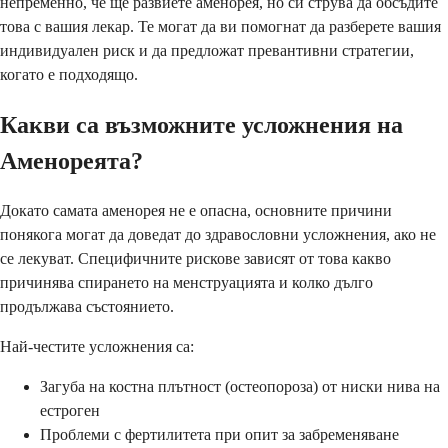
непременно, че ще развиете аменорея, но си струва да обсъдите
това с вашия лекар. Те могат да ви помогнат да разберете вашия
индивидуален риск и да предложат превантивни стратегии,
когато е подходящо.
Какви са възможните усложнения на
Аменореята?
Докато самата аменорея не е опасна, основните причини
понякога могат да доведат до здравословни усложнения, ако не
се лекуват. Специфичните рискове зависят от това какво
причинява спирането на менструацията и колко дълго
продължава състоянието.
Най-честите усложнения са:
Загуба на костна плътност (остеопороза) от ниски нива на
естроген
Проблеми с фертилитета при опит за забременяване