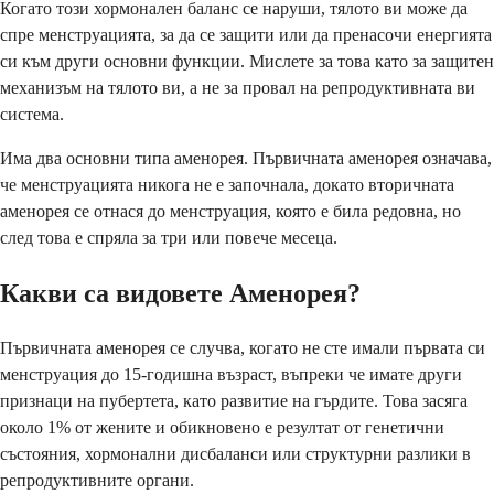
Когато този хормонален баланс се наруши, тялото ви може да
спре менструацията, за да се защити или да пренасочи енергията
си към други основни функции. Мислете за това като за защитен
механизъм на тялото ви, а не за провал на репродуктивната ви
система.
Има два основни типа аменорея. Първичната аменорея означава,
че менструацията никога не е започнала, докато вторичната
аменорея се отнася до менструация, която е била редовна, но
след това е спряла за три или повече месеца.
Какви са видовете Аменорея?
Първичната аменорея се случва, когато не сте имали първата си
менструация до 15-годишна възраст, въпреки че имате други
признаци на пубертета, като развитие на гърдите. Това засяга
около 1% от жените и обикновено е резултат от генетични
състояния, хормонални дисбаланси или структурни разлики в
репродуктивните органи.