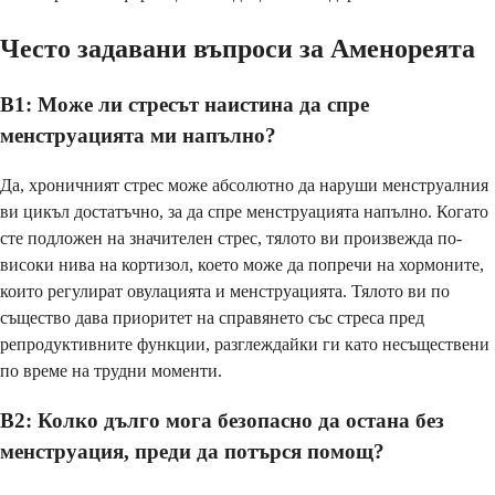
Често задавани въпроси за Аменореята
В1: Може ли стресът наистина да спре
менструацията ми напълно?
Да, хроничният стрес може абсолютно да наруши менструалния
ви цикъл достатъчно, за да спре менструацията напълно. Когато
сте подложен на значителен стрес, тялото ви произвежда по-
високи нива на кортизол, което може да попречи на хормоните,
които регулират овулацията и менструацията. Тялото ви по
същество дава приоритет на справянето със стреса пред
репродуктивните функции, разглеждайки ги като несъществени
по време на трудни моменти.
В2: Колко дълго мога безопасно да остана без
менструация, преди да потърся помощ?