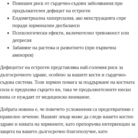
Повишен риск от сърдечно-съдови заболявания при
продължителен дефицит на естроген
Ендометриална хиперплазия, ако менструацията спре
поради хормонални дисбаланси
Психологически ефекти, включително тревожност или
депресия
Забавяне на растежа и развитието (при първична
аменорея)
Дефицитът на естроген представлява най-големия риск за
дългосрочното здраве, особено за вашите кости и сърдечно-
съдова система. Този хормон помага за поддържане на костната
сила и предпазва сърцето ви, така че продължителните ниски
нива се нуждаят от медицинско внимание.
Добрата новина е, че повечето усложнения са предотвратими с
правилно лечение. Вашият лекар може да следи вашето костно
здраве и нивата на хормоните, като препоръчва интервенции за
защита на вашето дългосрочно благополучие, като