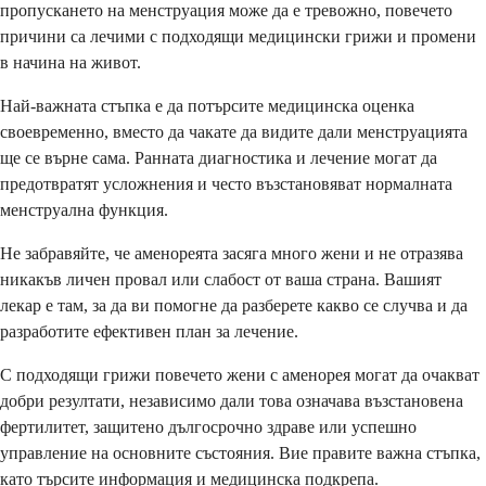
пропускането на менструация може да е тревожно, повечето
причини са лечими с подходящи медицински грижи и промени
в начина на живот.
Най-важната стъпка е да потърсите медицинска оценка
своевременно, вместо да чакате да видите дали менструацията
ще се върне сама. Ранната диагностика и лечение могат да
предотвратят усложнения и често възстановяват нормалната
менструална функция.
Не забравяйте, че аменореята засяга много жени и не отразява
никакъв личен провал или слабост от ваша страна. Вашият
лекар е там, за да ви помогне да разберете какво се случва и да
разработите ефективен план за лечение.
С подходящи грижи повечето жени с аменорея могат да очакват
добри резултати, независимо дали това означава възстановена
фертилитет, защитено дългосрочно здраве или успешно
управление на основните състояния. Вие правите важна стъпка,
като търсите информация и медицинска подкрепа.