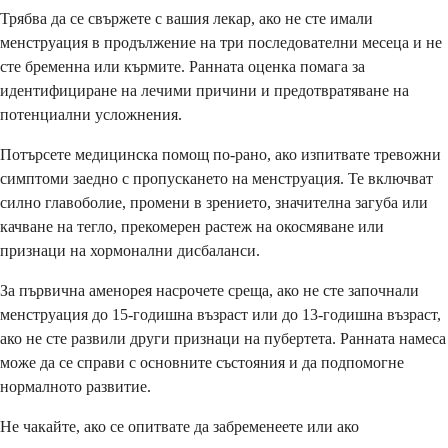
Трябва да се свържете с вашия лекар, ако не сте имали
менструация в продължение на три последователни месеца и не
сте бременна или кърмите. Ранната оценка помага за
идентифициране на лечими причини и предотвратяване на
потенциални усложнения.
Потърсете медицинска помощ по-рано, ако изпитвате тревожни
симптоми заедно с пропускането на менструация. Те включват
силно главоболие, промени в зрението, значителна загуба или
качване на тегло, прекомерен растеж на окосмяване или
признаци на хормонални дисбаланси.
За първична аменорея насрочете среща, ако не сте започнали
менструация до 15-годишна възраст или до 13-годишна възраст,
ако не сте развили други признаци на пубертета. Ранната намеса
може да се справи с основните състояния и да подпомогне
нормалното развитие.
Не чакайте, ако се опитвате да забременеете или ако