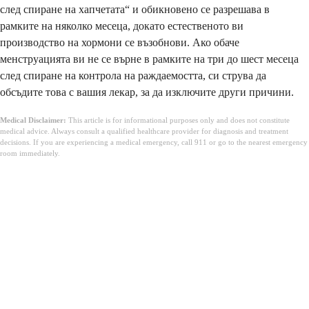
след спиране на хапчетата“ и обикновено се разрешава в
рамките на няколко месеца, докато естественото ви
производство на хормони се възобнови. Ако обаче
менструацията ви не се върне в рамките на три до шест месеца
след спиране на контрола на раждаемостта, си струва да
обсъдите това с вашия лекар, за да изключите други причини.
Medical Disclaimer:
This article is for informational purposes only and does not constitute
medical advice. Always consult a qualified healthcare provider for diagnosis and treatment
decisions. If you are experiencing a medical emergency, call 911 or go to the nearest emergency
room immediately.