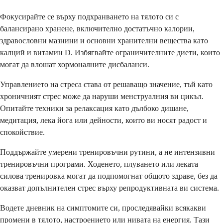
Фокусирайте се върху подхранването на тялото си с
балансирано хранене, включително достатъчно калории,
здравословни мазнини и основни хранителни вещества като
калций и витамин D. Избягвайте ограничителните диети, които
могат да влошат хормоналните дисбаланси.
Управлението на стреса става от решаващо значение, тъй като
хроничният стрес може да наруши менструалния ви цикъл.
Опитайте техники за релаксация като дълбоко дишане,
медитация, лека йога или дейности, които ви носят радост и
спокойствие.
Поддържайте умерени тренировъчни рутини, а не интензивни
тренировъчни програми. Ходенето, плуването или леката
силова тренировка могат да подпомогнат общото здраве, без да
оказват допълнителен стрес върху репродуктивната ви система.
Водете дневник на симптомите си, проследявайки всякакви
промени в тялото, настроението или нивата на енергия. Тази