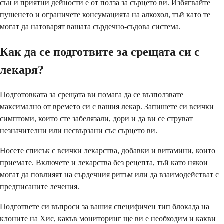
сън и приятни дейности е от полза за сърцето ви. Избягвайте
пушенето и ограничете консумацията на алкохол, тъй като те
могат да натоварят вашата сърдечно-съдова система.
Как да се подготвите за срещата си с
лекаря?
Подготовката за срещата ви помага да се възползвате
максимално от времето си с вашия лекар. Запишете си всички
симптоми, които сте забелязали, дори и да ви се струват
незначителни или несвързани със сърцето ви.
Носете списък с всички лекарства, добавки и витамини, които
приемате. Включете и лекарства без рецепта, тъй като някои
могат да повлияят на сърдечния ритъм или да взаимодействат с
предписаните лечения.
Подгответе си въпроси за вашия специфичен тип блокада на
клоните на Хис, какъв мониторинг ще ви е необходим и какви