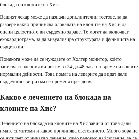
блокада на клоните на Хис.
Вашият лекар може да назначи допълнителни тестове, за да
разбере какво причинява блокадата на клоните на Хис и да
оцени цялостното ви сърдечно здраве. Те могат да включват
ехокардиограма, за да визуализира структурата и функцията на
сърцето ви.
Понякога може да се нуждаете от Холтер монитор, който
записва сърдечния ви ритъм за 24 до 48 часа по време на вашите
нормални дейности. Това помага на лекарите да видят дали
сърдечният ви ритъм се променя през деня.
Какво е лечението на блокада на
клоните на Хис?
Лечението на блокада на клоните на Хис зависи от това дали
имате симптоми и какво причинява състоянието. Много хора не
се нуждаят от никакво лечение, само редовно наблюдение, за да