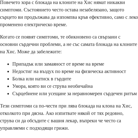
Повечето хора с блокада на клоните на Хис нямат никакви
симптоми. Състоянието често остава незабелязано, защото
сърцето ви продължава да изпомпва кръв ефективно, само с леко
променено електрическо време.
Когато се появят симптоми, те обикновено са свързани с
основни сърдечни проблеми, а не със самата блокада на клоните
на Хис. Може да забележите:
Припадък или замаяност от време на време
Недостиг на въздух по време на физическа активност
Болка или натиск в гърдите
Умора, която ви се струва необичайна
Сърцебиене или усещане за неравномерен сърдечен ритъм
Тези симптоми са по-чести при лява блокада на клона на Хис,
отколкото при дясна. Ако изпитвате някой от тях редовно,
струва си да обсъдите с вашия лекар, въпреки че често са
управляеми с подходящи грижи.