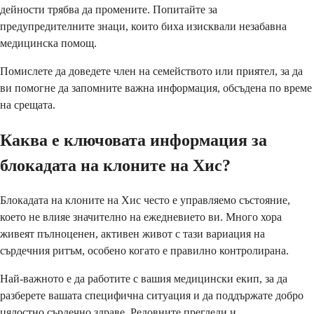
дейности трябва да промените. Попитайте за
предупредителните знаци, които биха изисквали незабавна
медицинска помощ.
Помислете да доведете член на семейството или приятел, за да
ви помогне да запомните важна информация, обсъдена по време
на срещата.
Каква е ключовата информация за
блокадата на клоните на Хис?
Блокадата на клоните на Хис често е управляемо състояние,
което не влияе значително на ежедневието ви. Много хора
живеят пълноценен, активен живот с тази вариация на
сърдечния ритъм, особено когато е правилно контролирана.
Най-важното е да работите с вашия медицински екип, за да
разберете вашата специфична ситуация и да поддържате добро
цялостно сърдечно здраве. Редовните прегледи и