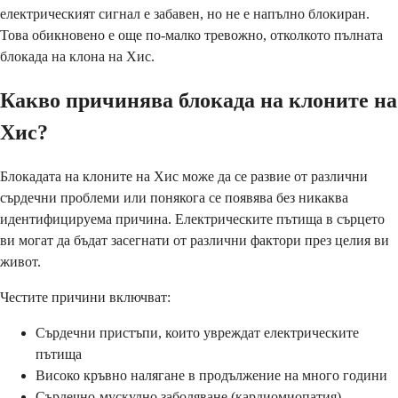
електрическият сигнал е забавен, но не е напълно блокиран.
Това обикновено е още по-малко тревожно, отколкото пълната
блокада на клона на Хис.
Какво причинява блокада на клоните на
Хис?
Блокадата на клоните на Хис може да се развие от различни
сърдечни проблеми или понякога се появява без никаква
идентифицируема причина. Електрическите пътища в сърцето
ви могат да бъдат засегнати от различни фактори през целия ви
живот.
Честите причини включват:
Сърдечни пристъпи, които увреждат електрическите
пътища
Високо кръвно налягане в продължение на много години
Сърдечно-мускулно заболяване (кардиомиопатия)