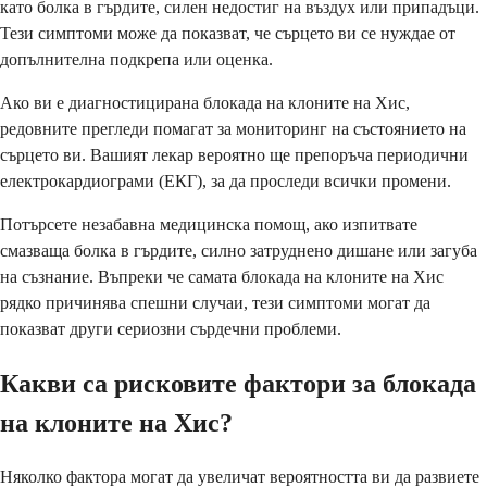
като болка в гърдите, силен недостиг на въздух или припадъци.
Тези симптоми може да показват, че сърцето ви се нуждае от
допълнителна подкрепа или оценка.
Ако ви е диагностицирана блокада на клоните на Хис,
редовните прегледи помагат за мониторинг на състоянието на
сърцето ви. Вашият лекар вероятно ще препоръча периодични
електрокардиограми (ЕКГ), за да проследи всички промени.
Потърсете незабавна медицинска помощ, ако изпитвате
смазваща болка в гърдите, силно затруднено дишане или загуба
на съзнание. Въпреки че самата блокада на клоните на Хис
рядко причинява спешни случаи, тези симптоми могат да
показват други сериозни сърдечни проблеми.
Какви са рисковите фактори за блокада
на клоните на Хис?
Няколко фактора могат да увеличат вероятността ви да развиете