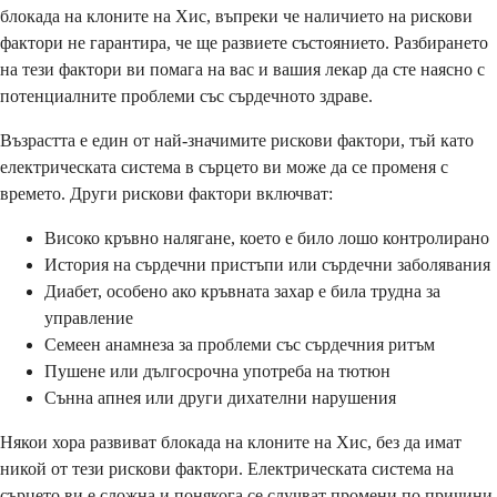
блокада на клоните на Хис, въпреки че наличието на рискови
фактори не гарантира, че ще развиете състоянието. Разбирането
на тези фактори ви помага на вас и вашия лекар да сте наясно с
потенциалните проблеми със сърдечното здраве.
Възрастта е един от най-значимите рискови фактори, тъй като
електрическата система в сърцето ви може да се променя с
времето. Други рискови фактори включват:
Високо кръвно налягане, което е било лошо контролирано
История на сърдечни пристъпи или сърдечни заболявания
Диабет, особено ако кръвната захар е била трудна за
управление
Семеен анамнеза за проблеми със сърдечния ритъм
Пушене или дългосрочна употреба на тютюн
Сънна апнея или други дихателни нарушения
Някои хора развиват блокада на клоните на Хис, без да имат
никой от тези рискови фактори. Електрическата система на
сърцето ви е сложна и понякога се случват промени по причини,