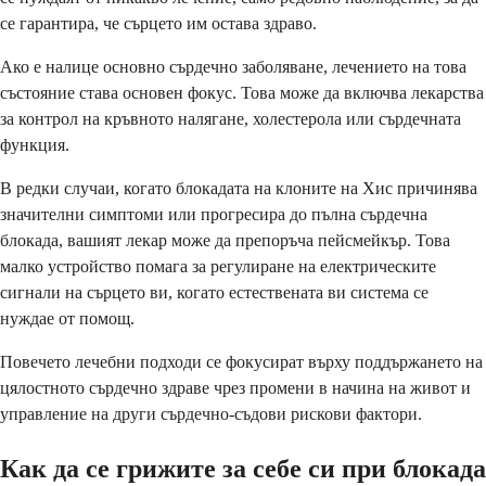
се гарантира, че сърцето им остава здраво.
Ако е налице основно сърдечно заболяване, лечението на това
състояние става основен фокус. Това може да включва лекарства
за контрол на кръвното налягане, холестерола или сърдечната
функция.
В редки случаи, когато блокадата на клоните на Хис причинява
значителни симптоми или прогресира до пълна сърдечна
блокада, вашият лекар може да препоръча пейсмейкър. Това
малко устройство помага за регулиране на електрическите
сигнали на сърцето ви, когато естествената ви система се
нуждае от помощ.
Повечето лечебни подходи се фокусират върху поддържането на
цялостното сърдечно здраве чрез промени в начина на живот и
управление на други сърдечно-съдови рискови фактори.
Как да се грижите за себе си при блокада