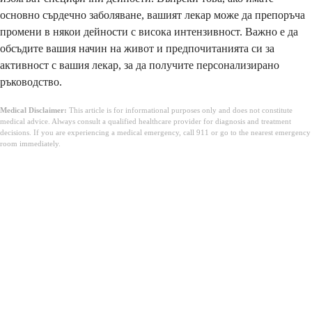
основно сърдечно заболяване, вашият лекар може да препоръча
промени в някои дейности с висока интензивност. Важно е да
обсъдите вашия начин на живот и предпочитанията си за
активност с вашия лекар, за да получите персонализирано
ръководство.
Medical Disclaimer:
This article is for informational purposes only and does not constitute
medical advice. Always consult a qualified healthcare provider for diagnosis and treatment
decisions. If you are experiencing a medical emergency, call 911 or go to the nearest emergency
room immediately.