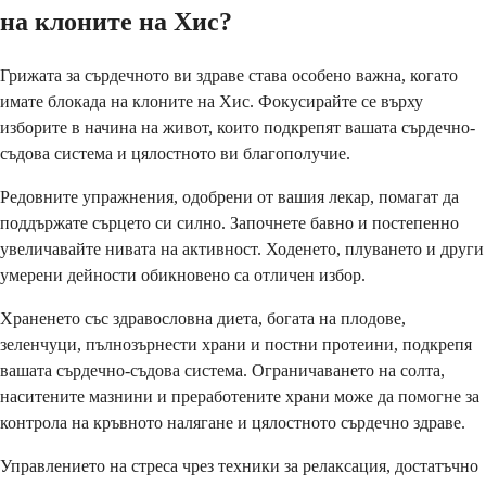
на клоните на Хис?
Грижата за сърдечното ви здраве става особено важна, когато
имате блокада на клоните на Хис. Фокусирайте се върху
изборите в начина на живот, които подкрепят вашата сърдечно-
съдова система и цялостното ви благополучие.
Редовните упражнения, одобрени от вашия лекар, помагат да
поддържате сърцето си силно. Започнете бавно и постепенно
увеличавайте нивата на активност. Ходенето, плуването и други
умерени дейности обикновено са отличен избор.
Храненето със здравословна диета, богата на плодове,
зеленчуци, пълнозърнести храни и постни протеини, подкрепя
вашата сърдечно-съдова система. Ограничаването на солта,
наситените мазнини и преработените храни може да помогне за
контрола на кръвното налягане и цялостното сърдечно здраве.
Управлението на стреса чрез техники за релаксация, достатъчно