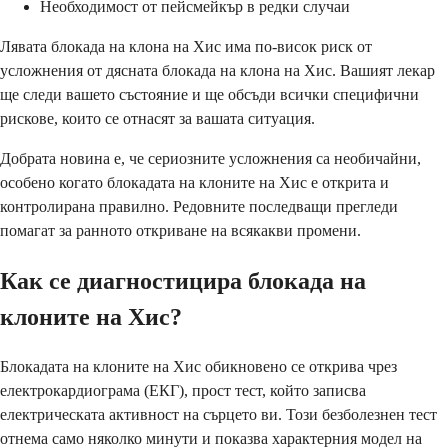
Необходимост от пейсмейкър в редки случаи
Лявата блокада на клона на Хис има по-висок риск от
усложнения от дясната блокада на клона на Хис. Вашият лекар
ще следи вашето състояние и ще обсъди всички специфични
рискове, които се отнасят за вашата ситуация.
Добрата новина е, че сериозните усложнения са необичайни,
особено когато блокадата на клоните на Хис е открита и
контролирана правилно. Редовните последващи прегледи
помагат за ранното откриване на всякакви промени.
Как се диагностицира блокада на
клоните на Хис?
Блокадата на клоните на Хис обикновено се открива чрез
електрокардиограма (ЕКГ), прост тест, който записва
електрическата активност на сърцето ви. Този безболезнен тест
отнема само няколко минути и показва характерния модел на