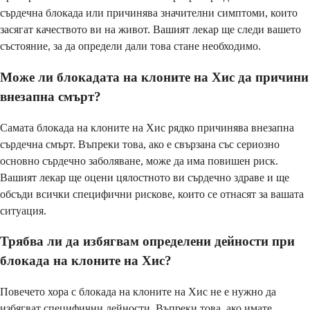
сърдечна блокада или причинява значителни симптоми, които
засягат качеството ви на живот. Вашият лекар ще следи вашето
състояние, за да определи дали това стане необходимо.
Може ли блокадата на клоните на Хис да причини
внезапна смърт?
Самата блокада на клоните на Хис рядко причинява внезапна
сърдечна смърт. Въпреки това, ако е свързана със сериозно
основно сърдечно заболяване, може да има повишен риск.
Вашият лекар ще оцени цялостното ви сърдечно здраве и ще
обсъди всички специфични рискове, които се отнасят за вашата
ситуация.
Трябва ли да избягвам определени дейности при
блокада на клоните на Хис?
Повечето хора с блокада на клоните на Хис не е нужно да
избягват специфични дейности. Въпреки това, ако имате