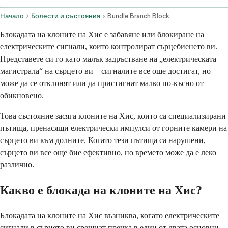
Начало
Болести и състояния
Bundle Branch Block
Блокадата на клоните на Хис е забавяне или блокиране на
електрическите сигнали, които контролират сърцебиенето ви.
Представете си го като малък задръстване на „електрическата
магистрала“ на сърцето ви – сигналите все още достигат, но
може да се отклонят или да пристигнат малко по-късно от
обикновено.
Това състояние засяга клоните на Хис, които са специализирани
пътища, пренасящи електрически импулси от горните камери на
сърцето ви към долните. Когато тези пътища са нарушени,
сърцето ви все още бие ефективно, но времето може да е леко
различно.
Какво е блокада на клоните на Хис?
Блокадата на клоните на Хис възниква, когато електрическите
сигнали в сърцето ви срещнат пречка в един от двата основни