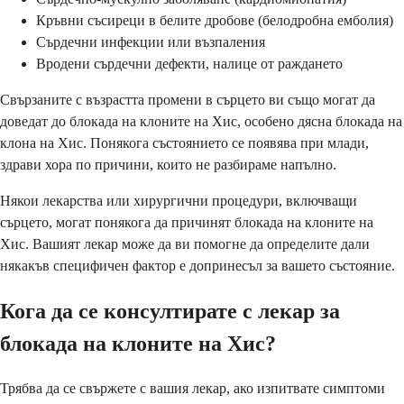
Кръвни съсиреци в белите дробове (белодробна емболия)
Сърдечни инфекции или възпаления
Вродени сърдечни дефекти, налице от раждането
Свързаните с възрастта промени в сърцето ви също могат да
доведат до блокада на клоните на Хис, особено дясна блокада на
клона на Хис. Понякога състоянието се появява при млади,
здрави хора по причини, които не разбираме напълно.
Някои лекарства или хирургични процедури, включващи
сърцето, могат понякога да причинят блокада на клоните на
Хис. Вашият лекар може да ви помогне да определите дали
някакъв специфичен фактор е допринесъл за вашето състояние.
Кога да се консултирате с лекар за
блокада на клоните на Хис?
Трябва да се свържете с вашия лекар, ако изпитвате симптоми