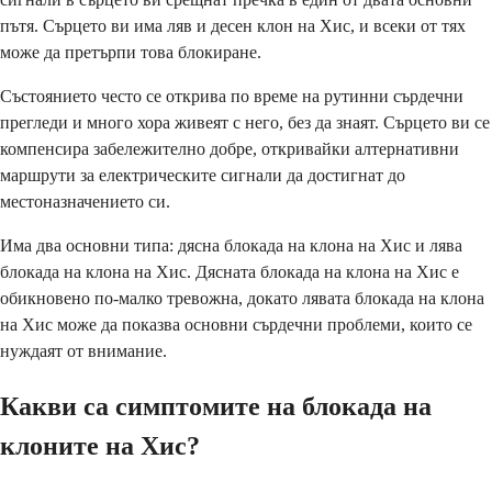
пътя. Сърцето ви има ляв и десен клон на Хис, и всеки от тях
може да претърпи това блокиране.
Състоянието често се открива по време на рутинни сърдечни
прегледи и много хора живеят с него, без да знаят. Сърцето ви се
компенсира забележително добре, откривайки алтернативни
маршрути за електрическите сигнали да достигнат до
местоназначението си.
Има два основни типа: дясна блокада на клона на Хис и лява
блокада на клона на Хис. Дясната блокада на клона на Хис е
обикновено по-малко тревожна, докато лявата блокада на клона
на Хис може да показва основни сърдечни проблеми, които се
нуждаят от внимание.
Какви са симптомите на блокада на
клоните на Хис?