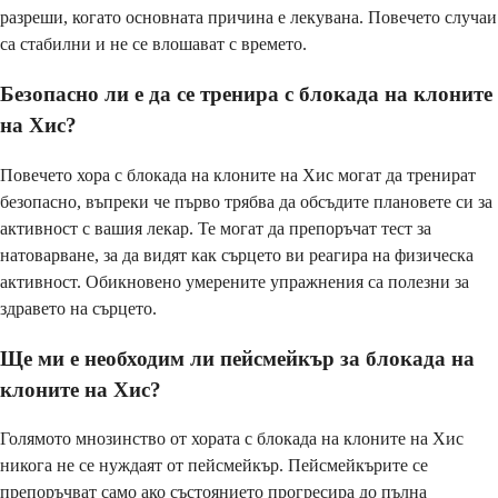
разреши, когато основната причина е лекувана. Повечето случаи
са стабилни и не се влошават с времето.
Безопасно ли е да се тренира с блокада на клоните
на Хис?
Повечето хора с блокада на клоните на Хис могат да тренират
безопасно, въпреки че първо трябва да обсъдите плановете си за
активност с вашия лекар. Те могат да препоръчат тест за
натоварване, за да видят как сърцето ви реагира на физическа
активност. Обикновено умерените упражнения са полезни за
здравето на сърцето.
Ще ми е необходим ли пейсмейкър за блокада на
клоните на Хис?
Голямото мнозинство от хората с блокада на клоните на Хис
никога не се нуждаят от пейсмейкър. Пейсмейкърите се
препоръчват само ако състоянието прогресира до пълна