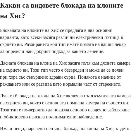
Какви са видовете блокада на клоните
на Хис?
Блокадата на клоните на Хис се предлага в два основни
варианта, като всеки засяга различни електрически пътища в
сърцето ви. Разбирането кой тип имате помага на вашия лекар
да определи най-добрият подход за вашето лечение.
Дясната блокада на клона на Хис засяга пътя към дясната камера
на сърцето ви. Този тип често е безвреден и може да се появи
при хора със съвършено здрави сърца. Понякога е налице от
раждането или се развива като нормална част от стареенето.
Лявата блокада на клона на Хис включва пътя към лявата камера
на сърцето ви, която е основната помпена камера на сърцето ви.
Този тип е по-вероятно да показва основно сърдечно заболяване
и обикновено изисква по-внимателно наблюдение.
Има и нещо, наречено непълна блокада на клона на Хис, където