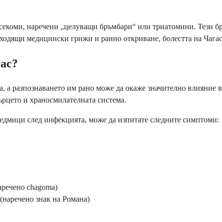
 насекоми, наречени „целуващи бръмбари“ или триатомини. Тези б
одходящи медицински грижи и ранно откриване, болестта на Чагас
гас?
па, а разпознаването им рано може да окаже значително влияние 
сърцето и храносмилателната система.
 седмици след инфекцията, може да изпитате следните симптоми:
аречено chagoma)
 (наречено знак на Романа)