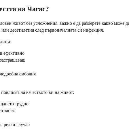
естта на Чагас?
ловен живот без усложнения, важно е да разберете какво може да
 или десетилетия след първоначалната си инфекция.
едици:
ъв ефективно
озастрашаващ
елодробна емболия
повлияят на качеството ви на живот:
ъщането трудно
ен запек
 в редки случаи