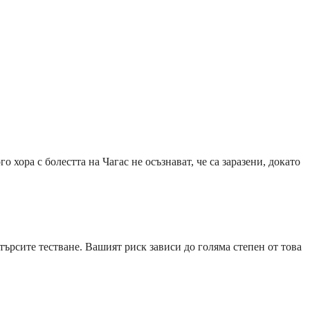
 хора с болестта на Чагас не осъзнават, че са заразени, докато
ърсите тестване. Вашият риск зависи до голяма степен от това