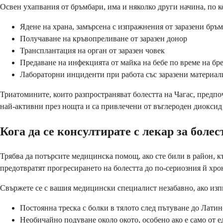
Освен ухапвания от бръмбари, има и няколко други начина, по ко
Ядене на храна, замърсена с изпражнения от заразени бръ
Получаване на кръвопреливане от заразен донор
Трансплантация на орган от заразен човек
Предаване на инфекцията от майка на бебе по време на б
Лабораторни инциденти при работа със заразени материал
Триатомините, които разпространяват болестта на Чагас, предпо
най-активни през нощта и са привлечени от въглероден диоксид
Кога да се консултирате с лекар за болес
Трябва да потърсите медицинска помощ, ако сте били в район, к
предотвратят прогресирането на болестта до по-сериозния й хро
Свържете се с вашия медицински специалист незабавно, ако изп
Постоянна треска с болки в тялото след пътуване до Лати
Необичайно подуване около окото, особено ако е само от е