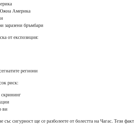
мерика
 Южна Америка
ни
и заразени бръмбари
ска от експозиция:
асегнатите региони
сок риск:
г скрининг
екции
о ви
че със сигурност ще се разболеете от болестта на Чагас. Тези ф