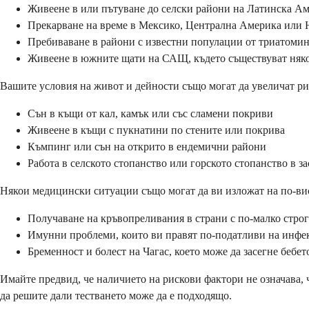
Живеене в или пътуване до селски райони на Латинска А
Прекарване на време в Мексико, Централна Америка или
Пребиваване в райони с известни популации от триатоми
Живеене в южните щати на САЩ, където съществуват няко
Вашите условия на живот и дейности също могат да увеличат ри
Сън в къщи от кал, камък или със сламени покриви
Живеене в къщи с пукнатини по стените или покрива
Къмпинг или сън на открито в ендемични райони
Работа в селското стопанство или горското стопанство в з
Някои медицински ситуации също могат да ви изложат на по-ви
Получаване на кръвопреливания в страни с по-малко стро
Имунни проблеми, които ви правят по-податливи на инф
Бременност и болест на Чагас, което може да засегне бебет
Имайте предвид, че наличието на рискови фактори не означава, 
да решите дали тестването може да е подходящо.