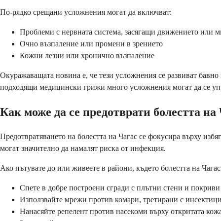
По-рядко срещани усложнения могат да включват:
Проблеми с нервната система, засягащи движението или м
Очно възпаление или промени в зрението
Кожни лезии или хронично възпаление
Окуражаващата новина е, че тези усложнения се развиват бавн
подходящи медицински грижи много усложнения могат да се уп
Как може да се предотврати болестта на
Предотвратяването на болестта на Чагас се фокусира върху избя
могат значително да намалят риска от инфекция.
Ако пътувате до или живеете в райони, където болестта на Чагас 
Спете в добре построени сгради с плътни стени и покриви
Използвайте мрежи против комари, третирани с инсектици
Нанасяйте репелент против насекоми върху откритата кож