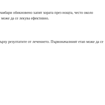
ръмбари обикновено хапят хората през нощта, често около
 може да се лекува ефективно.
върху резултатите от лечението. Първоначалният етап може да се