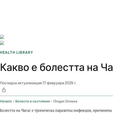
Benchmarks
Stories
FAQ
Sign up / Log in
HEALTH LIBRARY
Какво е болестта на Ч
Последна актуализация
17 февруари 2025 г.
Начало
Болести и състояния
Chagas Disease
Болестта на Чагас е тропическа паразитна инфекция, причинена