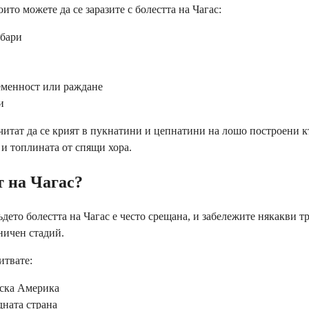
ито можете да се заразите с болестта на Чагас:
мбари
ременност или раждане
и
читат да се крият в пукнатини и цепнатини на лошо построени к
 и топлината от спящи хора.
т на Чагас?
ъдето болестта на Чагас е често срещана, и забележите някакви 
ничен стадий.
итвате:
нска Америка
дната страна