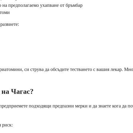
о на предполагаемо ухапване от бръмбар
птоми
развиете:
иатомини, си струва да обсъдите тестването с вашия лекар. Много
 на Чагас?
редприемете подходящи предпазни мерки и да знаете кога да пот
 риск: