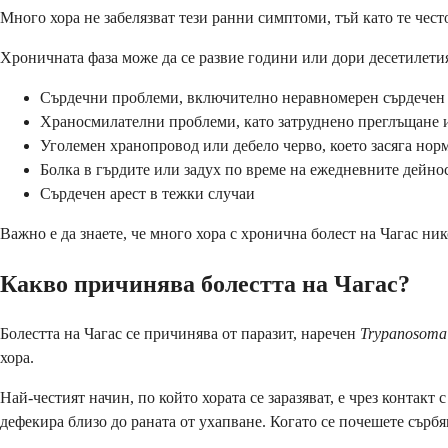
Много хора не забелязват тези ранни симптоми, тъй като те чест
Хроничната фаза може да се развие години или дори десетилетия 
Сърдечни проблеми, включително неравномерен сърдечен 
Храносмилателни проблеми, като затруднено преглъщане 
Уголемен хранопровод или дебело черво, което засяга но
Болка в гърдите или задух по време на ежедневните дейно
Сърдечен арест в тежки случаи
Важно е да знаете, че много хора с хронична болест на Чагас н
Какво причинява болестта на Чагас?
Болестта на Чагас се причинява от паразит, наречен
Trypanosoma 
хора.
Най-честият начин, по който хората се заразяват, е чрез контакт
дефекира близо до раната от ухапване. Когато се почешете сърбя