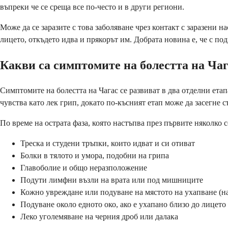
въпреки че се среща все по-често и в други региони.
Може да се заразите с това заболяване чрез контакт с заразени
лицето, откъдето идва и прякорът им. Добрата новина е, че с п
Какви са симптомите на болестта на Ча
Симптомите на болестта на Чагас се развиват в два отделни ета
чувства като лек грип, докато по-късният етап може да засегне 
По време на острата фаза, която настъпва през първите няколко
Треска и студени тръпки, които идват и си отиват
Болки в тялото и умора, подобни на грипа
Главоболие и общо неразположение
Подути лимфни възли на врата или под мишниците
Кожно увреждане или подуване на мястото на ухапване (н
Подуване около едното око, ако е ухапано близо до лицето
Леко уголемяване на черния дроб или далака