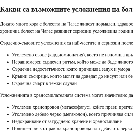
Какви са възможните усложнения на бол
Докато много хора с болестта на Чагас живеят нормален, здравос
хронична болест на Чагас развиват сериозни усложнения години
Сърдечно-съдовите усложнения са най-честите и сериозни посл
Уголемено сърце (кардиомиопатия), което не изпомпва кр
Неравномерен сърдечен ритъм, който може да бъде живот
Сърдечна недостатъчност, която причинява задух и умора
Кръвни съсиреци, които могат да доведат до инсулт или б
Сърдечна смърт в тежки случаи
Усложненията в храносмилателната система могат значително да 
Уголемен хранопровод (мегаезофагус), който прави прегл
Уголемено дебело черво (мегаколон), което причинява сил
Недохранване от затруднено хранене и храносмилане
Повишен риск от рак на хранопровода или дебелото черво