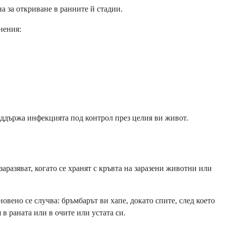
а за откриване в ранните й стадии.
нения:
поддържа инфекцията под контрол през целия ви живот.
заразяват, когато се хранят с кръвта на заразени животни или
новено се случва: бръмбарът ви хапе, докато спите, след което
в раната или в очите или устата си.