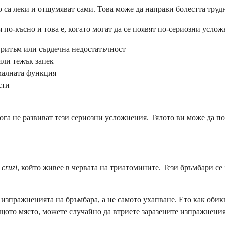
о са леки и отшумяват сами. Това може да направи болестта трудн
по-късно и това е, когато могат да се появят по-сериозни услож
ритъм или сърдечна недостатъчност
или тежък запек
рмалната функция
сти
икога не развиват тези сериозни усложнения. Тялото ви може да 
cruzi
, който живее в червата на триатомините. Тези бръмбари се 
 с изпражненията на бръмбара, а не самото ухапване. Ето как обик
щото място, можете случайно да втриете заразените изпражнения 