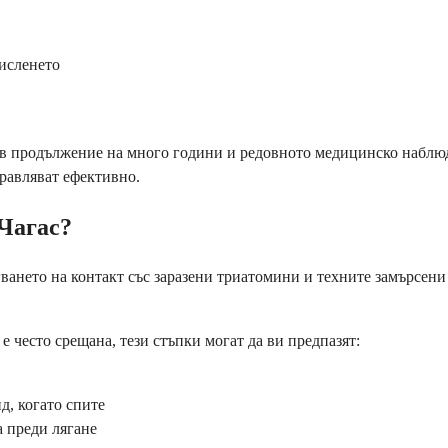
исленето
о в продължение на много години и редовното медицинско наблю
равляват ефективно.
 Чагас?
гването на контакт със заразени триатомини и техните замърсен
е често срещана, тези стъпки могат да ви предпазят:
д, когато спите
а преди лягане