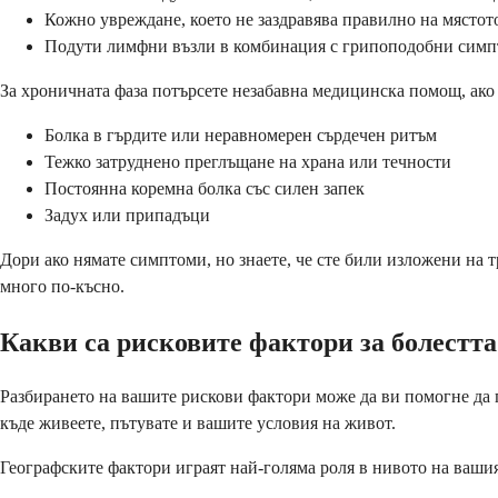
Кожно увреждане, което не заздравява правилно на мястот
Подути лимфни възли в комбинация с грипоподобни сим
За хроничната фаза потърсете незабавна медицинска помощ, ако 
Болка в гърдите или неравномерен сърдечен ритъм
Тежко затруднено преглъщане на храна или течности
Постоянна коремна болка със силен запек
Задух или припадъци
Дори ако нямате симптоми, но знаете, че сте били изложени на тр
много по-късно.
Какви са рисковите фактори за болестта
Разбирането на вашите рискови фактори може да ви помогне да п
къде живеете, пътувате и вашите условия на живот.
Географските фактори играят най-голяма роля в нивото на вашия