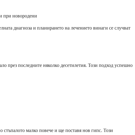
ми при новородени
лната диагноза и планирането на лечението винаги се случват
ало през последните няколко десетилетия. Този подход успешно
о стъпалото малко повече и ще поставя нов гипс. Този