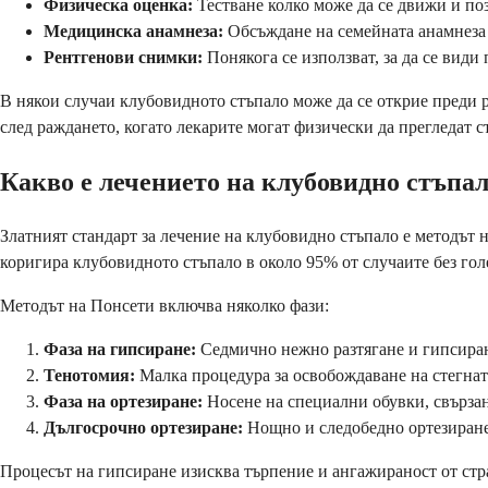
Физическа оценка:
Тестване колко може да се движи и по
Медицинска анамнеза:
Обсъждане на семейната анамнеза 
Рентгенови снимки:
Понякога се използват, за да се вид
В някои случаи клубовидното стъпало може да се открие преди 
след раждането, когато лекарите могат физически да прегледат с
Какво е лечението на клубовидно стъпа
Златният стандарт за лечение на клубовидно стъпало е методът
коригира клубовидното стъпало в около 95% от случаите без го
Методът на Понсети включва няколко фази:
Фаза на гипсиране:
Седмично нежно разтягане и гипсиран
Тенотомия:
Малка процедура за освобождаване на стегна
Фаза на ортезиране:
Носене на специални обувки, свързан
Дългосрочно ортезиране:
Нощно и следобедно ортезиране
Процесът на гипсиране изисква търпение и ангажираност от стра