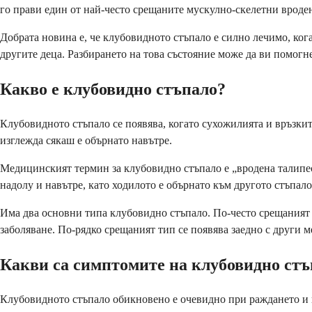
го прави един от най-често срещаните мускулно-скелетни вроде
Добрата новина е, че клубовидното стъпало е силно лечимо, кога
другите деца. Разбирането на това състояние може да ви помогне
Какво е клубовидно стъпало?
Клубовидното стъпало се появява, когато сухожилията и връзкит
изглежда сякаш е обърнато навътре.
Медицинският термин за клубовидно стъпало е „вродена талипес
надолу и навътре, като ходилото е обърнато към другото стъпало
Има два основни типа клубовидно стъпало. По-често срещаният т
заболяване. По-рядко срещаният тип се появява заедно с други 
Какви са симптомите на клубовидно стъ
Клубовидното стъпало обикновено е очевидно при раждането и 