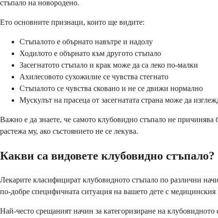
стъпало на новородено.
Ето основните признаци, които ще видите:
Стъпалото е обърнато навътре и надолу
Ходилото е обърнато към другото стъпало
Засегнатото стъпало и крак може да са леко по-малки
Ахилесовото сухожилие се чувства стегнато
Стъпалото се чувства сковано и не се движи нормално
Мускулът на прасеца от засегнатата страна може да изглеж
Важно е да знаете, че самото клубовидно стъпало не причинява 
растежа му, ако състоянието не се лекува.
Какви са видовете клубовидно стъпало?
Лекарите класифицират клубовидното стъпало по различни начини
по-добре специфичната ситуация на вашето дете с медицинския 
Най-често срещаният начин за категоризиране на клубовидното 