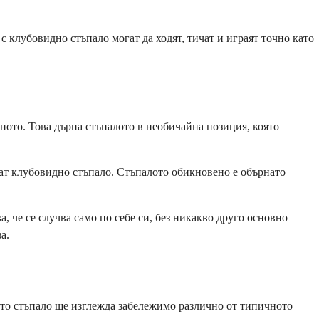
с клубовидно стъпало могат да ходят, тичат и играят точно като
лното. Това дърпа стъпалото в необичайна позиция, която
чат клубовидно стъпало. Стъпалото обикновено е обърнато
 че се случва само по себе си, без никакво друго основно
а.
ото стъпало ще изглежда забележимо различно от типичното