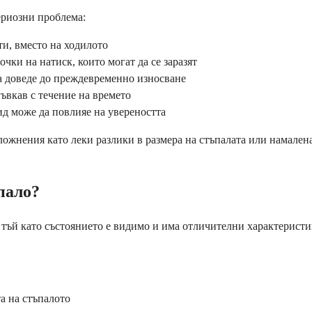
ериозни проблема:
ти, вместо на ходилото
чки на натиск, които могат да се заразят
 доведе до преждевременно износване
ъвкав с течение на времето
д може да повлияе на увереността
ложнения като леки разлики в размера на стъпалата или намален
пало?
 тъй като състоянието е видимо и има отличителни характерис
а на стъпалото