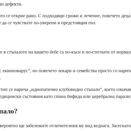
ни дефекти.
то се открие рано. С подходящи грижи и лечение, повечето деца 
 да се чувствате по-уверени в предстоящия път.
е в стъпалото на вашето бебе са по-къси и по-стегнати от норма
 еквиноварус“, но повечето лекари и семейства просто го нари
.
ип се нарича „идиопатично клубовидно стъпало“, което означава,
медицински състояния като спина бифида или церебрална парализ
пало?
вероятно ще забележите отличителния му вид веднага. Засегнат