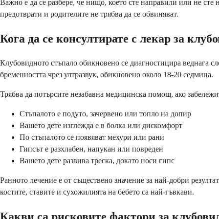
Важно е да се разбере, че нищо, което сте направили или не сте
предотврати и родителите не трябва да се обвиняват.
Кога да се консултирате с лекар за клуб
Клубовидното стъпало обикновено се диагностицира веднага сле
бременността чрез ултразвук, обикновено около 18-20 седмица.
Трябва да потърсите незабавна медицинска помощ, ако забележит
Стъпалото е подуто, зачервено или топло на допир
Вашето дете изглежда е в болка или дискомфорт
По стъпалото се появяват мехури или рани
Гипсът е разхлабен, напукан или повреден
Вашето дете развива треска, докато носи гипс
Ранното лечение е от съществено значение за най-добри резулта
костите, ставите и сухожилията на бебето са най-гъвкави.
Какви са рисковите фактори за клубови