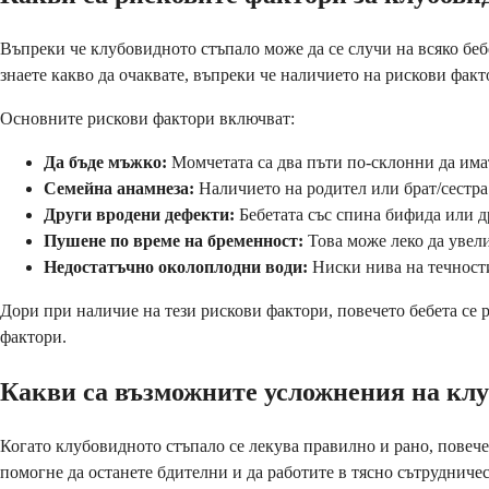
Въпреки че клубовидното стъпало може да се случи на всяко беб
знаете какво да очаквате, въпреки че наличието на рискови факт
Основните рискови фактори включват:
Да бъде мъжко:
Момчетата са два пъти по-склонни да има
Семейна анамнеза:
Наличието на родител или брат/сестра
Други вродени дефекти:
Бебетата със спина бифида или д
Пушене по време на бременност:
Това може леко да увел
Недостатъчно околоплодни води:
Ниски нива на течност
Дори при наличие на тези рискови фактори, повечето бебета се
фактори.
Какви са възможните усложнения на кл
Когато клубовидното стъпало се лекува правилно и рано, повеч
помогне да останете бдителни и да работите в тясно сътрудниче