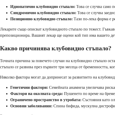
Идиопатично клубовидно стъпало:
Това се случва само п
Синдромично клубовидно стъпало:
Това се случва заедн
Позиционно клубовидно стъпало:
Тази по-лека форма е р
Лекарите също описват клубовидното стъпало по тежест. Гъвкав
препозиционира. Вашият лекар ще оцени кой тип има вашето дет
Какво причинява клубовидно стъпало?
Точната причина за повечето случаи на клубовидно стъпало остав
стъпало се развива през първите три месеца от бременността, ко
Няколко фактора могат да допринесат за развитието на клубовид
Генетични фактори:
Семейната анамнеза увеличава риска,
Фактори на околната среда:
Пушенето по време на бреме
Ограничено пространство в утробата:
Състояния като ол
Основни заболявания:
Спина бифида, мускулна дистрофия