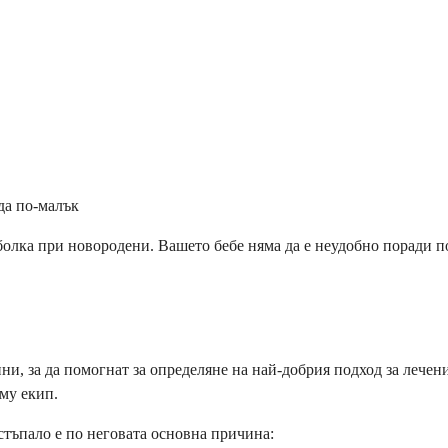
да по-малък
болка при новородени. Вашето бебе няма да е неудобно поради по
, за да помогнат за определяне на най-добрия подход за лечени
му екип.
стъпало е по неговата основна причина: