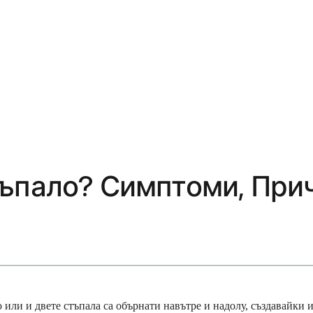
тъпало? Симптоми, При
ли и двете стъпала са обърнати навътре и надолу, създавайки из