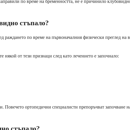
 направили по време на бременността, не е причинило клубовидно
овидно стъпало?
д раждането по време на първоначалния физически преглед на ва
е някой от тези признаци след като лечението е започнало:
ти. Повечето ортопедични специалисти препоръчват започване на
дно стъпало?