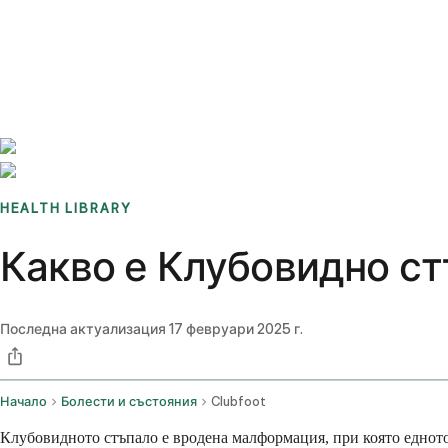
Benchmarks
Stories
FAQ
Sign up / Log in
HEALTH LIBRARY
Какво е Клубовидно с
Последна актуализация
17 февруари 2025 г.
Начало
Болести и състояния
Clubfoot
Клубовидното стъпало е вродена малформация, при която едното и