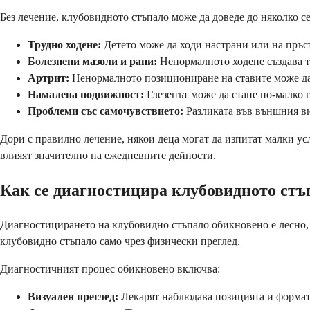
Без лечение, клубовидното стъпало може да доведе до няколко с
Трудно ходене:
Детето може да ходи настрани или на пръс
Болезнени мазоли и рани:
Ненормалното ходене създава то
Артрит:
Ненормалното позициониране на ставите може да
Намалена подвижност:
Глезенът може да стане по-малко г
Проблеми със самочувствието:
Разликата във външния ви
Дори с правилно лечение, някои деца могат да изпитат малки ус
влияят значително на ежедневните дейности.
Как се диагностицира клубовидното стъ
Диагностицирането на клубовидно стъпало обикновено е лесно,
клубовидно стъпало само чрез физически преглед.
Диагностичният процес обикновено включва:
Визуален преглед:
Лекарят наблюдава позицията и формат