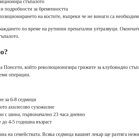
зиционира стъпалото
и подробности за бременността
и позиционирането на костите, въпреки че не винаги са необходи
раждането по време на рутинни пренатални ултразвуци. Окончате
тъпалото.
ло?
 на Понсети, който революционизира грижите за клубовидно стъп
леми операции.
е за 6-8 седмици
тото ахилесово сухожилие
и с шина, първоначално 23 часа дневно
 до 4-5 годишна възраст
на на семействата. Всяка седмица вашият лекар ще разтяга нежн