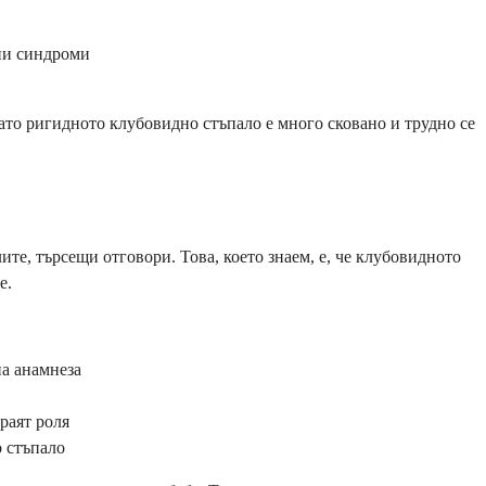
чни синдроми
ато ригидното клубовидно стъпало е много сковано и трудно се
ите, търсещи отговори. Това, което знаем, е, че клубовидното
е.
на анамнеза
раят роля
 стъпало