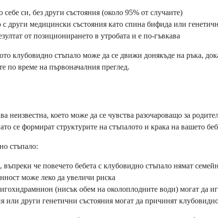
о себе си, без други състояния (около 95% от случаите)
о с други медицински състояния като спина бифида или генети
езултат от позиционирането в утробата и е по-гъвкава
ото клубовидно стъпало може да се движи донякъде на ръка, док
е по време на първоначалния преглед.
а неизвестна, което може да се чувства разочароващо за родител
гато се формират структурите на стъпалото и крака на вашето беб
но стъпало:
 въпреки че повечето бебета с клубовидно стъпало нямат семей
нност може леко да увеличи риска
игохидрамнион (нисък обем на околоплодните води) могат да иг
 или други генетични състояния могат да причинят клубовидно