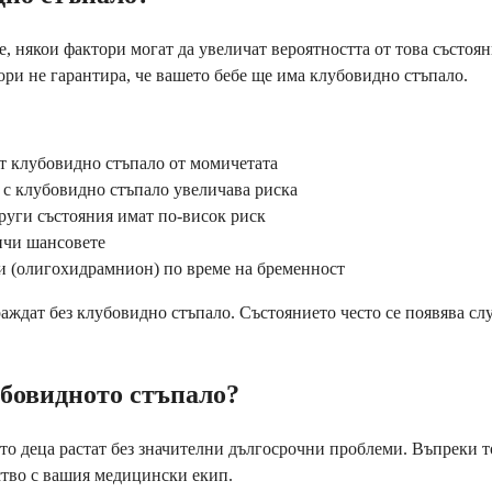
е, някои фактори могат да увеличат вероятността от това състоя
ори не гарантира, че вашето бебе ще има клубовидно стъпало.
т клубовидно стъпало от момичетата
 с клубовидно стъпало увеличава риска
руги състояния имат по-висок риск
ичи шансовете
и (олигохидрамнион) по време на бременност
 раждат без клубовидно стъпало. Състоянието често се появява 
убовидното стъпало?
ето деца растат без значителни дългосрочни проблеми. Въпреки 
ство с вашия медицински екип.