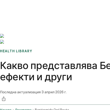
Benchmarks
Stories
FAQ
Sign up / Log in
HEALTH LIBRARY
Какво представлява Бе
ефекти и други
Последна актуализация
3 април 2026 г.
Начало
Лекарства
Bentiromide Oral Route