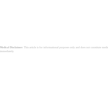
উপসংহার
Medical Disclaimer:
This article is for informational purposes only and does not constitute med
immediately.