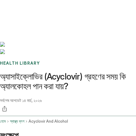
Benchmarks
Stories
FAQ
Sign up / Log in
HEALTH LIBRARY
অ্যাসাইক্লোভির (Acyclovir) গ্রহণের সময় কি
অ্যালকোহল পান করা যায়?
সর্বশেষ আপডেট
১৪ মার্চ, ২০২৬
হোম
স্বাস্থ্য ব্লগ
Acyclovir And Alcohol
সংক্ষেপে