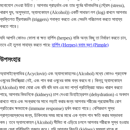
মনোযোগ দেওয়া উচিত। আপনার প্রাদুর্ভাব এবং তার পূর্বের ঘটনাগুলির (স্ট্রেস (stress),
খারাপ ঘুম, অসুস্থতা, অ্যালকোহল (Alcohol)) একটি সাধারণ লগ (log) রাখলে আপনার
ব্যক্তিগত ট্রিগারগুলি (triggers) শনাক্ত করতে এবং সেগুলি পরিচালনা করতে সাহায্য
করতে পারে।
যদি আপনি কোনও ফোলা বা ক্ষত হার্পিস (herpes) নাকি অন্য কিছু তা নির্ধারণ করতে চান,
তবে এই তুলনা সাহায্য করতে পারে:
হার্পিস (Herpes) বনাম ব্রণ (Pimple)
উপসংহার
অ্যাসাইক্লোভির (Acyclovir) এবং অ্যালকোহলের (Alcohol) মধ্যে কোনও প্রত্যক্ষ
ওষুধের মিথস্ক্রিয়া নেই, এবং পান করা ওষুধের কাজ বন্ধ করবে না। কিন্তু অ্যালকোহল
(Alcohol) মাথা ঘোরা এবং বমি বমি ভাব এর মত পার্শ্ব প্রতিক্রিয়া আরও খারাপ করতে
পারে, আপনার কিডনিকে (kidneys) চাপ দেওয়া ডিহাইড্রেশন (dehydration) এ অবদান
রাখতে পারে এবং সংক্রমণের সাথে লড়াই করার জন্য আপনার শরীরের প্রয়োজনীয় রোগ
প্রতিরোধ ক্ষমতাকে (immune response) দুর্বল করতে পারে। বেশিরভাগ সুস্থ
প্রাপ্তবয়স্কদের জন্য, চিকিৎসার সময় মাঝে মাঝে এক গ্লাস পান ক্ষতি করার সম্ভাবনা
কম। তবে অ্যালকোহল (Alcohol) সীমিত বা এড়িয়ে চললে আপনার শরীরকে সুস্থ হওয়ার
জন্য সেরা পরিস্থিতি প্রদান করে। যদি আপনার কিডনি (kidney) সমস্যা থাকে বা