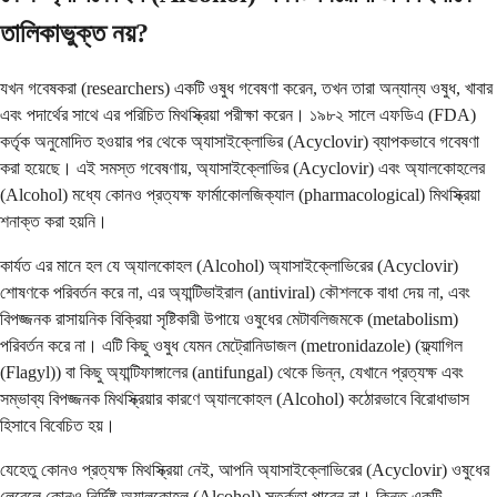
তালিকাভুক্ত নয়?
যখন গবেষকরা (researchers) একটি ওষুধ গবেষণা করেন, তখন তারা অন্যান্য ওষুধ, খাবার
এবং পদার্থের সাথে এর পরিচিত মিথস্ক্রিয়া পরীক্ষা করেন। ১৯৮২ সালে এফডিএ (FDA)
কর্তৃক অনুমোদিত হওয়ার পর থেকে অ্যাসাইক্লোভির (Acyclovir) ব্যাপকভাবে গবেষণা
করা হয়েছে। এই সমস্ত গবেষণায়, অ্যাসাইক্লোভির (Acyclovir) এবং অ্যালকোহলের
(Alcohol) মধ্যে কোনও প্রত্যক্ষ ফার্মাকোলজিক্যাল (pharmacological) মিথস্ক্রিয়া
শনাক্ত করা হয়নি।
কার্যত এর মানে হল যে অ্যালকোহল (Alcohol) অ্যাসাইক্লোভিরের (Acyclovir)
শোষণকে পরিবর্তন করে না, এর অ্যান্টিভাইরাল (antiviral) কৌশলকে বাধা দেয় না, এবং
বিপজ্জনক রাসায়নিক বিক্রিয়া সৃষ্টিকারী উপায়ে ওষুধের মেটাবলিজমকে (metabolism)
পরিবর্তন করে না। এটি কিছু ওষুধ যেমন মেট্রোনিডাজল (metronidazole) (ফ্ল্যাগিল
(Flagyl)) বা কিছু অ্যান্টিফাঙ্গালের (antifungal) থেকে ভিন্ন, যেখানে প্রত্যক্ষ এবং
সম্ভাব্য বিপজ্জনক মিথস্ক্রিয়ার কারণে অ্যালকোহল (Alcohol) কঠোরভাবে বিরোধাভাস
হিসাবে বিবেচিত হয়।
যেহেতু কোনও প্রত্যক্ষ মিথস্ক্রিয়া নেই, আপনি অ্যাসাইক্লোভিরের (Acyclovir) ওষুধের
লেবেলে কোনও নির্দিষ্ট অ্যালকোহল (Alcohol) সতর্কতা পাবেন না। কিন্তু একটি