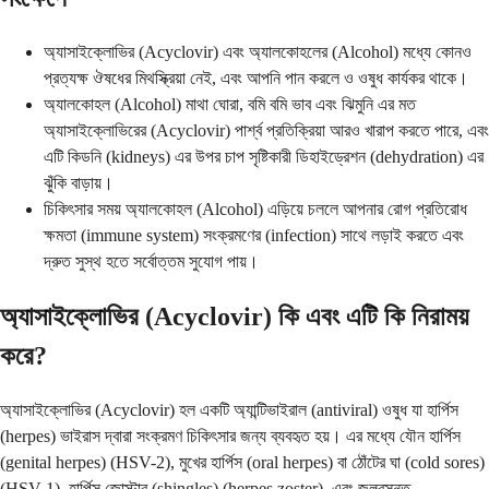
অ্যাসাইক্লোভির (Acyclovir) এবং অ্যালকোহলের (Alcohol) মধ্যে কোনও
প্রত্যক্ষ ঔষধের মিথস্ক্রিয়া নেই, এবং আপনি পান করলে ও ওষুধ কার্যকর থাকে।
অ্যালকোহল (Alcohol) মাথা ঘোরা, বমি বমি ভাব এবং ঝিমুনি এর মত
অ্যাসাইক্লোভিরের (Acyclovir) পার্শ্ব প্রতিক্রিয়া আরও খারাপ করতে পারে, এবং
এটি কিডনি (kidneys) এর উপর চাপ সৃষ্টিকারী ডিহাইড্রেশন (dehydration) এর
ঝুঁকি বাড়ায়।
চিকিৎসার সময় অ্যালকোহল (Alcohol) এড়িয়ে চললে আপনার রোগ প্রতিরোধ
ক্ষমতা (immune system) সংক্রমণের (infection) সাথে লড়াই করতে এবং
দ্রুত সুস্থ হতে সর্বোত্তম সুযোগ পায়।
অ্যাসাইক্লোভির (Acyclovir) কি এবং এটি কি নিরাময়
করে?
অ্যাসাইক্লোভির (Acyclovir) হল একটি অ্যান্টিভাইরাল (antiviral) ওষুধ যা হার্পিস
(herpes) ভাইরাস দ্বারা সংক্রমণ চিকিৎসার জন্য ব্যবহৃত হয়। এর মধ্যে যৌন হার্পিস
(genital herpes) (HSV-2), মুখের হার্পিস (oral herpes) বা ঠোঁটের ঘা (cold sores)
(HSV-1), হার্পিস জোস্টার (shingles) (herpes zoster), এবং জলবসন্ত