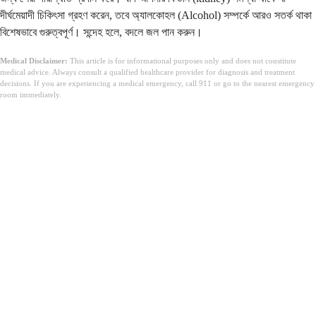
দীর্ঘমেয়াদী চিকিৎসা গ্রহণ করেন, তবে অ্যালকোহল (Alcohol) সম্পর্কে আরও সতর্ক থাকা
বিশেষভাবে গুরুত্বপূর্ণ। সন্দেহ হলে, বদলে জল পান করুন।
Medical Disclaimer:
This article is for informational purposes only and does not constitute
medical advice. Always consult a qualified healthcare provider for diagnosis and treatment
decisions. If you are experiencing a medical emergency, call 911 or go to the nearest emergency
room immediately.