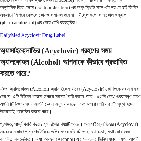
আনুষ্ঠানিক বিরোধাভাস (contraindication) এর অনুপস্থিতি মানে এই নয় যে দুটি জিনিস
একসাথে মিশিয়ে ফেললে কোনও ফলাফল হবে না। উদ্বেগগুলো ফার্মাকোলজিক্যাল
(pharmacological) এর চেয়ে বেশি ব্যবহারিক।
DailyMed Acyclovir Drug Label
অ্যাসাইক্লোভির (Acyclovir) গ্রহণের সময়
অ্যালকোহল (Alcohol) আপনাকে কীভাবে প্রভাবিত
করতে পারে?
যদিও অ্যালকোহল (Alcohol) অ্যাসাইক্লোভিরের (Acyclovir) কৌশলকে সরাসরি বাধা
দেয় না, এটি বিভিন্ন পরোক্ষ উপায়ে সমস্যা তৈরি করতে পারে। এগুলি বোঝা গুরুত্বপূর্ণ কারণ
এগুলি চিকিৎসার সময় আপনি কেমন অনুভব করছেন এবং আপনার শরীর কতটা সুস্থ হচ্ছে
উভয়কেই প্রভাবিত করতে পারে।
প্রথমত, পার্শ্ব প্রতিক্রিয়ার সুপারিশের বিষয়টি আছে। অ্যাসাইক্লোভিরের (Acyclovir)
সবচেয়ে সাধারণ পার্শ্ব প্রতিক্রিয়াগুলির মধ্যে বমি বমি ভাব, মাথাব্যথা, মাথা ঘোরা এবং
ক্লান্তি অন্তর্ভুক্ত। অ্যালকোহল (Alcohol) এই সব একই জিনিস ঘটায়। যখন আপনি