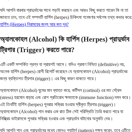
যদি আপনি বারবার প্রাদুর্ভাবের সাথে লড়াই করছেন এবং আরও কিছু করতে পারেন কি না তা
জানতে চান, তবে এই সম্পদটি হার্পিস (herpes) চিকিৎসা গবেষণার সর্বশেষ তথ্য কভার করে:
হার্পিস (Herpes) নিরাময়ের জন্য আর কত দূর?
অ্যালকোহল (Alcohol) কি হার্পিস (Herpes) প্রাদুর্ভাব
ট্রিগার (Trigger) করতে পারে?
এটি একটি সম্পর্কিত প্রশ্ন যা প্রায়শই আসে। যদিও প্রমাণ নিশ্চিত (definitive) নয়,
অনেক হার্পিস (herpes) রোগী রিপোর্ট করেছেন যে অ্যালকোহল (Alcohol) প্রাদুর্ভাবের
জন্য ব্যক্তিগত ট্রিগার (trigger)। এর কিছু কারণ থাকতে পারে।
অ্যালকোহল (Alcohol) ঘুমের মান ব্যাহত করে, কর্টিসল (cortisol) এর মত স্ট্রেস
(stress) হরমোন বাড়ায় এবং রোগ প্রতিরোধ ক্ষমতাকে (immune function) দমন করে।
এই তিনটিই হার্পিস (herpes) পুনরায় সক্রিয় হওয়ার স্বীকৃত ট্রিগার (trigger)।
অ্যালকোহল (Alcohol) পান করার এক রাত ঠিক সেই পরিস্থিতি তৈরি করতে পারে যা
নিষ্ক্রিয় ভাইরাসকে পুনরায় সক্রিয় হওয়ার এবং প্রাদুর্ভাব ঘটানোর অনুমতি দেয়।
যদি আপনি পান এবং প্রাদুর্ভাবের মধ্যে কোনও প্যাটার্ন (pattern) লক্ষ্য করেন, তবে এটিতে