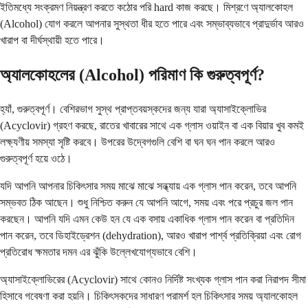
ইতিমধ্যে সংক্রমণ নিয়ন্ত্রণ করতে কঠোর পরি hard কাজ করছে। মিশ্রণে অ্যালকোহল
(Alcohol) যোগ করলে আপনার সুস্থতা ধীর হতে পারে এবং সম্ভাব্যভাবে প্রাদুর্ভাব আরও
খারাপ বা দীর্ঘস্থায়ী হতে পারে।
অ্যালকোহলের (Alcohol) পরিমাণ কি গুরুত্বপূর্ণ?
হ্যাঁ, গুরুত্বপূর্ণ। বেশিরভাগ সুস্থ প্রাপ্তবয়স্কদের জন্য যারা অ্যাসাইক্লোভির
(Acyclovir) গ্রহণ করছে, রাতের খাবারের সাথে এক গ্লাস ওয়াইন বা এক বিয়ার খুব কমই
লক্ষ্যণীয় সমস্যা সৃষ্টি করবে। উপরের উদ্বেগগুলি বেশি বা ঘন ঘন পান করলে আরও
গুরুত্বপূর্ণ হয়ে ওঠে।
যদি আপনি আপনার চিকিৎসার সময় মাঝে মাঝে সন্ধ্যায় এক গ্লাস পান করেন, তবে আপনি
সম্ভবত ঠিক আছেন। শুধু নিশ্চিত করুন যে আপনি আগে, সময় এবং পরে প্রচুর জল পান
করছেন। আপনি যদি এমন কেউ হন যে এক বসায় একাধিক গ্লাস পান করেন বা প্রতিদিন
পান করেন, তবে ডিহাইড্রেশন (dehydration), আরও খারাপ পার্শ্ব প্রতিক্রিয়া এবং রোগ
প্রতিরোধ ক্ষমতার দমন এর ঝুঁকি উল্লেখযোগ্যভাবে বেশি।
অ্যাসাইক্লোভিরের (Acyclovir) সাথে কোনও নির্দিষ্ট সংখ্যক গ্লাস পান করা নিরাপদ সীমা
হিসাবে গবেষণা করা হয়নি। চিকিৎসকদের সাধারণ পরামর্শ হল চিকিৎসার সময় অ্যালকোহল