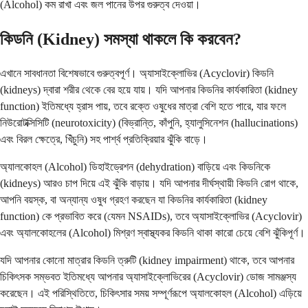
(Alcohol) কম রাখা এবং জল পানের উপর গুরুত্ব দেওয়া।
কিডনি (Kidney) সমস্যা থাকলে কি করবেন?
এখানে সাবধানতা বিশেষভাবে গুরুত্বপূর্ণ। অ্যাসাইক্লোভির (Acyclovir) কিডনি
(kidneys) দ্বারা শরীর থেকে বের হয়ে যায়। যদি আপনার কিডনির কার্যকারিতা (kidney
function) ইতিমধ্যে হ্রাস পায়, তবে রক্তে ওষুধের মাত্রা বেশি হতে পারে, যার ফলে
নিউরোটক্সিসিটি (neurotoxicity) (বিভ্রান্তি, কাঁপুনি, হ্যালুসিনেশন (hallucinations)
এবং বিরল ক্ষেত্রে, খিঁচুনি) সহ পার্শ্ব প্রতিক্রিয়ার ঝুঁকি বাড়ে।
অ্যালকোহল (Alcohol) ডিহাইড্রেশন (dehydration) বাড়িয়ে এবং কিডনিকে
(kidneys) আরও চাপ দিয়ে এই ঝুঁকি বাড়ায়। যদি আপনার দীর্ঘস্থায়ী কিডনি রোগ থাকে,
আপনি বয়স্ক, বা অন্যান্য ওষুধ গ্রহণ করছেন যা কিডনির কার্যকারিতা (kidney
function) কে প্রভাবিত করে (যেমন NSAIDs), তবে অ্যাসাইক্লোভির (Acyclovir)
এবং অ্যালকোহলের (Alcohol) মিশ্রণ স্বাস্থ্যকর কিডনি থাকা কারো চেয়ে বেশি ঝুঁকিপূর্ণ।
যদি আপনার কোনো মাত্রার কিডনি ত্রুটি (kidney impairment) থাকে, তবে আপনার
চিকিৎসক সম্ভবত ইতিমধ্যে আপনার অ্যাসাইক্লোভিরের (Acyclovir) ডোজ সামঞ্জস্য
করেছেন। এই পরিস্থিতিতে, চিকিৎসার সময় সম্পূর্ণরূপে অ্যালকোহল (Alcohol) এড়িয়ে