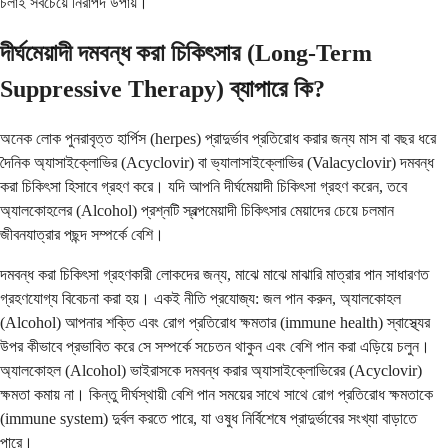
চলাই সবচেয়ে নিরাপদ উপায়।
দীর্ঘমেয়াদী দমবন্ধ করা চিকিৎসার (Long-Term
Suppressive Therapy) ব্যাপারে কি?
অনেক লোক পুনরাবৃত্ত হার্পিস (herpes) প্রাদুর্ভাব প্রতিরোধ করার জন্য মাস বা বছর ধরে
দৈনিক অ্যাসাইক্লোভির (Acyclovir) বা ভ্যালাসাইক্লোভির (Valacyclovir) দমবন্ধ
করা চিকিৎসা হিসাবে গ্রহণ করে। যদি আপনি দীর্ঘমেয়াদী চিকিৎসা গ্রহণ করেন, তবে
অ্যালকোহলের (Alcohol) প্রশ্নটি স্বল্পমেয়াদী চিকিৎসার মেয়াদের চেয়ে চলমান
জীবনযাত্রার পছন্দ সম্পর্কে বেশি।
দমবন্ধ করা চিকিৎসা গ্রহণকারী লোকদের জন্য, মাঝে মাঝে মাঝারি মাত্রার পান সাধারণত
গ্রহণযোগ্য বিবেচনা করা হয়। একই নীতি প্রযোজ্য: জল পান করুন, অ্যালকোহল
(Alcohol) আপনার শক্তি এবং রোগ প্রতিরোধ ক্ষমতার (immune health) স্বাস্থ্যের
উপর কীভাবে প্রভাবিত করে সে সম্পর্কে সচেতন থাকুন এবং বেশি পান করা এড়িয়ে চলুন।
অ্যালকোহল (Alcohol) ভাইরাসকে দমবন্ধ করার অ্যাসাইক্লোভিরের (Acyclovir)
ক্ষমতা কমায় না। কিন্তু দীর্ঘস্থায়ী বেশি পান সময়ের সাথে সাথে রোগ প্রতিরোধ ক্ষমতাকে
(immune system) দুর্বল করতে পারে, যা ওষুধ নির্বিশেষে প্রাদুর্ভাবের সংখ্যা বাড়াতে
পারে।