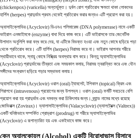
(chickenpox) (varicella) অন্তর্ভুক্ত। দুর্বল রোগ প্রতিরোধ ক্ষমতা থাকা লোকদের
হার্পিস (herpes) প্রাদুর্ভাব প্রথম থেকেই প্রতিরোধ করার জন্যও এটি প্রয়োগ করা হয়।
অ্যাসাইক্লোভির (Acyclovir) ডিএনএ পলিমারেজ (DNA polymerase) নামে একটি
ভাইরাল এনজাইমকে (enzyme) বাধা দিয়ে কাজ করে। এটি ভাইরাসকে তার জেনেটিক
উপাদান অনুলিপি করা বন্ধ করে দেয়, যা এটিকে বিভক্ত হওয়া এবং নতুন কোষে ছড়িয়ে পড়া
থেকে প্রতিরোধ করে। এটি হার্পিস (herpes) নিরাময় করে না। ভাইরাস আপনার শরীরে
স্থায়ীভাবে থাকে, স্নায়ু কোষে নিষ্ক্রিয় অবস্থায় বাস করে। কিন্তু অ্যাসাইক্লোভির
(Acyclovir) প্রাদুর্ভাবের তীব্রতা এবং সময়কাল কমায়, নিরাময় ত্বরান্বিত করে এবং যৌন
সঙ্গীদের সংক্রমণ ছড়িয়ে পড়ার সম্ভাবনা কমায়।
অ্যাসাইক্লোভির (Acyclovir) ওরাল (oral) ট্যাবলেট, টপিকাল (topical) ক্রিম এবং
শিরাপথে (intravenous) প্রয়োগের জন্য উপলভ্য। ওরাল (oral) ফর্মটি সবচেয়ে বেশি
প্রয়োগ করা হয় প্রাদুর্ভাব এবং দমবন্ধ করা চিকিৎসার জন্য। ব্র্যান্ড নামের মধ্যে রয়েছে
জোভিরাক্স (Zovirax)। ভ্যালাসাইক্লোভির (Valacyclovir) (ভ্যালট্রেক্স (Valtrex))
একটি ঘনিষ্ঠভাবে সম্পর্কিত প্রোড্রাগ (prodrug) যা শরীরে অ্যাসাইক্লোভির
(Acyclovir) এ রূপান্তরিত হয় এবং একইভাবে কাজ করে।
কেন অ্যালকোহল (Alcohol) একটি বিরোধাভাস হিসাবে