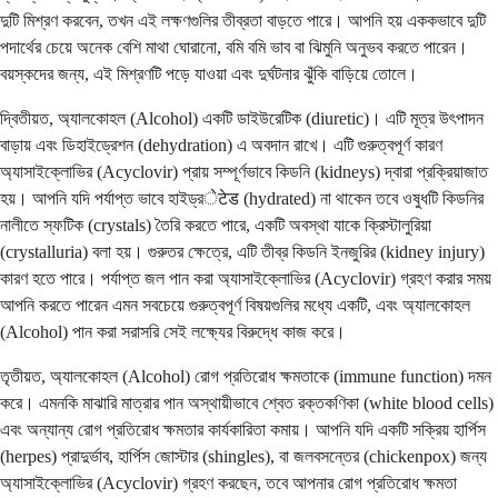
দুটি মিশ্রণ করবেন, তখন এই লক্ষণগুলির তীব্রতা বাড়তে পারে। আপনি হয় এককভাবে দুটি
পদার্থের চেয়ে অনেক বেশি মাথা ঘোরানো, বমি বমি ভাব বা ঝিমুনি অনুভব করতে পারেন।
বয়স্কদের জন্য, এই মিশ্রণটি পড়ে যাওয়া এবং দুর্ঘটনার ঝুঁকি বাড়িয়ে তোলে।
দ্বিতীয়ত, অ্যালকোহল (Alcohol) একটি ডাইউরেটিক (diuretic)। এটি মূত্র উৎপাদন
বাড়ায় এবং ডিহাইড্রেশন (dehydration) এ অবদান রাখে। এটি গুরুত্বপূর্ণ কারণ
অ্যাসাইক্লোভির (Acyclovir) প্রায় সম্পূর্ণভাবে কিডনি (kidneys) দ্বারা প্রক্রিয়াজাত
হয়। আপনি যদি পর্যাপ্ত ভাবে হাইড্রेटेड (hydrated) না থাকেন তবে ওষুধটি কিডনির
নালীতে স্ফটিক (crystals) তৈরি করতে পারে, একটি অবস্থা যাকে ক্রিস্টালুরিয়া
(crystalluria) বলা হয়। গুরুতর ক্ষেত্রে, এটি তীব্র কিডনি ইনজুরির (kidney injury)
কারণ হতে পারে। পর্যাপ্ত জল পান করা অ্যাসাইক্লোভির (Acyclovir) গ্রহণ করার সময়
আপনি করতে পারেন এমন সবচেয়ে গুরুত্বপূর্ণ বিষয়গুলির মধ্যে একটি, এবং অ্যালকোহল
(Alcohol) পান করা সরাসরি সেই লক্ষ্যের বিরুদ্ধে কাজ করে।
তৃতীয়ত, অ্যালকোহল (Alcohol) রোগ প্রতিরোধ ক্ষমতাকে (immune function) দমন
করে। এমনকি মাঝারি মাত্রার পান অস্থায়ীভাবে শ্বেত রক্তকণিকা (white blood cells)
এবং অন্যান্য রোগ প্রতিরোধ ক্ষমতার কার্যকারিতা কমায়। আপনি যদি একটি সক্রিয় হার্পিস
(herpes) প্রাদুর্ভাব, হার্পিস জোস্টার (shingles), বা জলবসন্তের (chickenpox) জন্য
অ্যাসাইক্লোভির (Acyclovir) গ্রহণ করছেন, তবে আপনার রোগ প্রতিরোধ ক্ষমতা